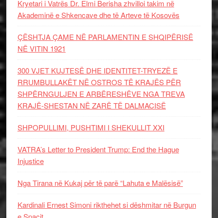
Kryetari i Vatrës Dr. Elmi Berisha zhvilloi takim në
Akademinë e Shkencave dhe të Arteve të Kosovës
ÇËSHTJA ÇAME NË PARLAMENTIN E SHQIPËRISË
NË VITIN 1921
300 VJET KUJTESË DHE IDENTITET-TRYEZË E
RRUMBULLAKËT NË OSTROS TË KRAJËS PËR
SHPËRNGULJEN E ARBËRESHËVE NGA TREVA
KRAJË-SHESTAN NË ZARË TË DALMACISË
SHPOPULLIMI, PUSHTIMI I SHEKULLIT XXI
VATRA’s Letter to President Trump: End the Hague
Injustice
Nga Tirana në Kukaj për të parë “Lahuta e Malësisë”
Kardinali Ernest Simoni rikthehet si dëshmitar në Burgun
e Spaçit