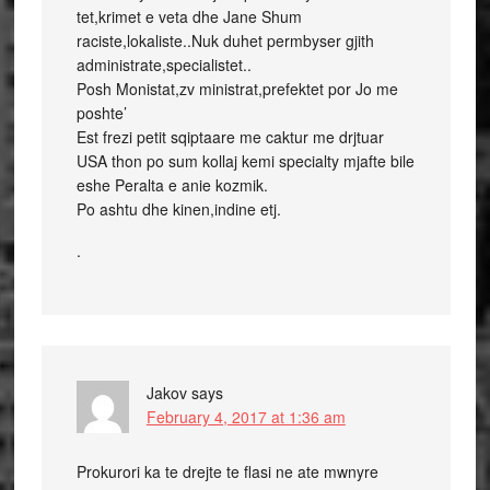
tet,krimet e veta dhe Jane Shum
raciste,lokaliste..Nuk duhet permbyser gjith
administrate,specialistet..
Posh Monistat,zv ministrat,prefektet por Jo me
poshte’
Est frezi petit sqiptaare me caktur me drjtuar
USA thon po sum kollaj kemi specialty mjafte bile
eshe Peralta e anie kozmik.
Po ashtu dhe kinen,indine etj.
.
Jakov
says
February 4, 2017 at 1:36 am
Prokurori ka te drejte te flasi ne ate mwnyre