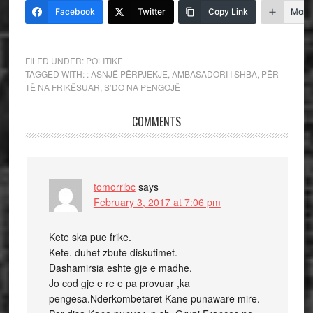
Facebook
Twitter
Copy Link
More
FILED UNDER:
POLITIKE
TAGGED WITH:
: ASNJË PËRPJEKJE
,
AMBASADORI I SHBA
,
PËR
TË NA FRIKËSUAR
,
S’DO NA PENGOJË
COMMENTS
tomorribc
says
February 3, 2017 at 7:06 pm
Kete ska pue frike.
Kete. duhet zbute diskutimet.
Dashamirsia eshte gje e madhe.
Jo cod gje e re e pa provuar ,ka
pengesa.Nderkombetaret Kane punaware mire.