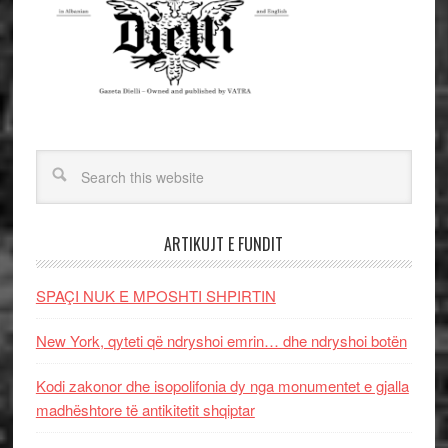
ARTIKUJT E FUNDIT
SPAÇI NUK E MPOSHTI SHPIRTIN
New York, qyteti që ndryshoi emrin… dhe ndryshoi botën
Kodi zakonor dhe isopolifonia dy nga monumentet e gjalla
madhështore të antikitetit shqiptar