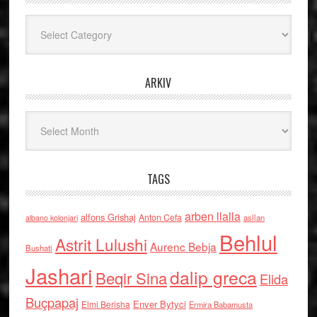
Kategoritë
ARKIV
Arkiv
TAGS
arben llalla
alfons Grishaj
Anton Cefa
asllan
albano kolonjari
Behlul
Astrit Lulushi
Aurenc Bebja
Bushati
Jashari
dalip greca
Beqir Sina
Elida
Buçpapaj
Enver Bytyci
Elmi Berisha
Ermira Babamusta