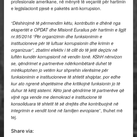
profesionale amerikane, në mënyrë të veçantë për hartimin
e legjislacionit pjesë e paketës anti-korrupsion.
“Dëshirojmë të përmendim këtu, kontributin e dhënë nga
ekspertët e OPDAT dhe Misionit Euralius për hartimin e ligjit
nr.95/2016 “Për organizimin dhe funksionimin e
institucioneve për të luftuar korrupsionin dhe krimin e
organizuar”, zbatimi efektiv i të cilit do të jetë deçiziv në
luftën kundër korrupsionit në vendin tonë. KShH nënvizon
se, qëndrimet e partnerëve ndërkombëtarë duhet të
mirëkuptohen jo vetëm kur shprehin vlerësime për
funksionimin e institucioneve të shtetit shqiptar, por edhe
kur ato ngrenë shqetësime dhe kritikojnë funksionin jo të
duhur të këtij sistemi. Këto janë qëndrime të partnerëve që
vijnë nga vende me demokraci e institucione të
konsoliduara të shtetit të së drejtës dhe kontribuojnë në
integrimin e vendit tonë në familjen evropian
e”, thuhet më
tej.
Share via: