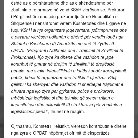
është as e përshtatshme dhe as e shëndetshme për
zbatimin e reformave në vend.KShH vlerëson se, Prokurori
i Përgjithshëm dhe çdo prokuror tjetër në Republikën e
Shqipërisë i nënshtrohet vetëm Kushtetutës dhe Ligjeve në
fuqi.
“KShH si një organizatë joqeveritare, jofitimprurëse dhe
e pavarur vlerëson ndihmën e dhënë për vendin tonë nga
Shtetet e Bashkuara të Amerikës me anë të Zyrës së
OPDAT (Programi i Ndihmës dhe i Trajnimit të Zhvillimit të
Prokurorisë). Kjo zyrë ka dhënë dhe vazhdon të japë
kontribut të çmuar në drejtim të zhvillimit të drejtësisë
penale, me synim intensifikimin e luftës kundër korrupsionit
publik, krimit të organizuar dhe trafikimit njerëzor. Këtij
qëllimi i ka shërbyer dhe vazhdon t’i shërbejnë trajnimet e
ofruara nga kjo zyrë për gjykatës, policë e prokurorë,
mbështetja logjistike si dhe teknike që synon rritjen e
kapaciteteve dhe efikasitetit të strukturave për zbatimin e
legjislacionit penal”,
thuhet në reagim.
Gjithashtu, Komiteti i Helsinkit, vlerëson kontributin e dhënë
nga zyra e OPDAT nëpërmjet ofrimit të ekspertizës