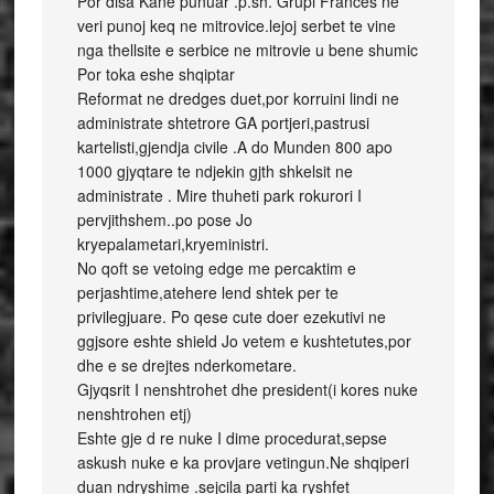
Por disa Kane punuar .p.sh. Grupi Frances ne
veri punoj keq ne mitrovice.lejoj serbet te vine
nga thellsite e serbice ne mitrovie u bene shumic
Por toka eshe shqiptar
Reformat ne dredges duet,por korruini lindi ne
administrate shtetrore GA portjeri,pastrusi
kartelisti,gjendja civile .A do Munden 800 apo
1000 gjyqtare te ndjekin gjth shkelsit ne
administrate . Mire thuheti park rokurori I
pervjithshem..po pose Jo
kryepalametari,kryeministri.
No qoft se vetoing edge me percaktim e
perjashtime,atehere lend shtek per te
privilegjuare. Po qese cute doer ezekutivi ne
ggjsore eshte shield Jo vetem e kushtetutes,por
dhe e se drejtes nderkometare.
Gjyqsrit I nenshtrohet dhe president(i kores nuke
nenshtrohen etj)
Eshte gje d re nuke I dime procedurat,sepse
askush nuke e ka provjare vetingun.Ne shqiperi
duan ndryshime .sejcila parti ka ryshfet