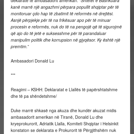
deklaratë të ambasadorit amerikan:
“Shtetet e Bashkuara
kanë marrë një angazhmi përpara popullit shqiptar për të
monitoruar çdo hap të zbatimit të reformës në drejtësi.
Asnjë përpjekje për të na frikësuar apo për të minuar
procesin e reformës, nuk do të na pengojë që të sigurojmë
që ajo do të jetë e suksesshme për të parandaluar
manipulim politik dhe korrupsion në gjyqësor. Ky është një
premtim.”
Ambasadori Donald Lu
***
Reagimi – KSHH: Deklaratat e Llallës të papërshtatshme
dhe të pa shëndetshme/
Duke marrë shkasë nga akuza dhe kundër akuzat midis
ambasadorit amerikan në Tiranë, Donald Lu dhe
kryeprokurorit, Adriatik Llalla, Komiteti Shqiptar i Helsinkit
konstaton se deklarata e Prokurorit të Përgjithshëm nuk