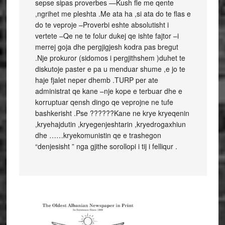
sepse sipas proverbes —Kush fle me qente
,ngrihet me pleshta .Me ata ha ,si ata do te flas e
do te veproje –Proverbi eshte absolutisht i
vertete –Qe ne te folur dukej qe ishte fajtor –i
merrej goja dhe pergjigjesh kodra pas bregut
.Nje prokuror (sidomos i pergjithshem )duhet te
diskutoje paster e pa u menduar shume ,e jo te
haje fjalet neper dhemb .TURP per ate
administrat qe kane –nje kope e terbuar dhe e
korruptuar qensh dingo qe veprojne ne tufe
bashkerisht .Pse ??????Kane ne krye kryeqenin
,kryehajdutin ,kryegenjeshtarin ,kryedrogaxhiun
dhe ……kryekomunistin qe e trashegon
“denjesisht ” nga gjithe sorollopi i tij i felliqur .