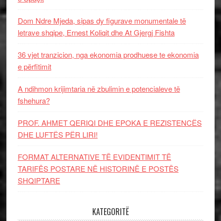
Dom Ndre Mjeda, sipas dy figurave monumentale të
letrave shqipe, Ernest Koliqit dhe At Gjergj Fishta
36 vjet tranzicion, nga ekonomia prodhuese te ekonomia
e përfitimit
A ndihmon krijimtaria në zbulimin e potencialeve të
fshehura?
PROF. AHMET QERIQI DHE EPOKA E REZISTENCЁS
DHE LUFTЁS PЁR LIRI!
FORMAT ALTERNATIVE TË EVIDENTIMIT TË
TARIFËS POSTARE NË HISTORINË E POSTËS
SHQIPTARE
KATEGORITË