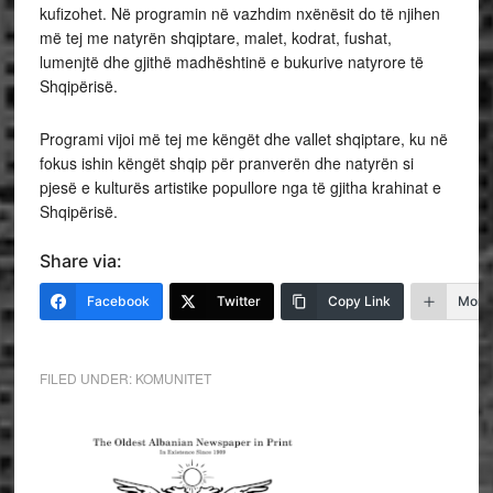
kufizohet. Në programin në vazhdim nxënësit do të njihen
më tej me natyrën shqiptare, malet, kodrat, fushat,
lumenjtë dhe gjithë madhështinë e bukurive natyrore të
Shqipërisë.
Programi vijoi më tej me këngët dhe vallet shqiptare, ku në
fokus ishin këngët shqip për pranverën dhe natyrën si
pjesë e kulturës artistike popullore nga të gjitha krahinat e
Shqipërisë.
Share via:
Facebook
Twitter
Copy Link
More
FILED UNDER:
KOMUNITET