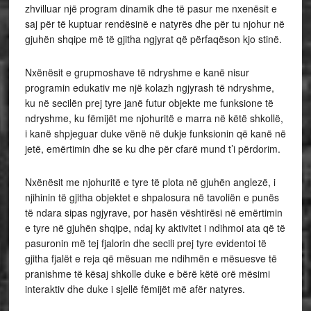
zhvilluar një program dinamik dhe të pasur me nxenësit e
saj për të kuptuar rendësinë e natyrës dhe për tu njohur në
gjuhën shqipe më të gjitha ngjyrat që përfaqëson kjo stinë.
Nxënësit e grupmoshave të ndryshme e kanë nisur
programin edukativ me një kolazh ngjyrash të ndryshme,
ku në secilën prej tyre janë futur objekte me funksione të
ndryshme, ku fëmijët me njohuritë e marra në këtë shkollë,
i kanë shpjeguar duke vënë në dukje funksionin që kanë në
jetë, emërtimin dhe se ku dhe për cfarë mund t’i përdorim.
Nxënësit me njohuritë e tyre të plota në gjuhën anglezë, i
njihinin të gjitha objektet e shpalosura në tavoliën e punës
të ndara sipas ngjyrave, por hasën vështirësi në emërtimin
e tyre në gjuhën shqipe, ndaj ky aktivitet i ndihmoi ata që të
pasuronin më tej fjalorin dhe secili prej tyre evidentoi të
gjitha fjalët e reja që mësuan me ndihmën e mësuesve të
pranishme të kësaj shkolle duke e bërë këtë orë mësimi
interaktiv dhe duke i sjellë fëmijët më afër natyres.