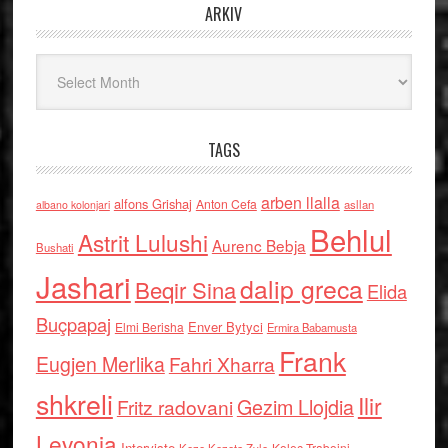
ARKIV
Arkiv
TAGS
arben llalla
alfons Grishaj
Anton Cefa
asllan
albano kolonjari
Behlul
Astrit Lulushi
Aurenc Bebja
Bushati
Jashari
dalip greca
Beqir Sina
Elida
Buçpapaj
Enver Bytyci
Elmi Berisha
Ermira Babamusta
Frank
Eugjen Merlika
Fahri Xharra
shkreli
Ilir
Gezim Llojdia
Fritz radovani
Levonja
Interviste
Kolec Traboini