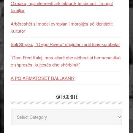
Oxhaku, nga elementi arkitektonik te simboli i trungut
familjar
Arbëreshët si model evropian i mbrojtjes së identitetit
kulturor
Sali Shijaku, “Diego Rivera” shqiptar i artit tonë kombëtar
“Dom Fred Kalaj, mes altarit dhe atdheut si hermeneutikë
e shpresës, kujtesës dhe shërbimit”
A PO ARMATOSET BALLKANI?
KATEGORITË
Kategoritë