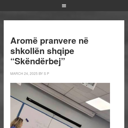
Aromë pranvere në
shkollën shqipe
“Skëndërbej”
MARCH 24, 2025
BY
S P