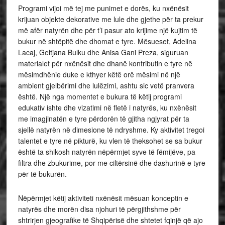
Programi vijoi më tej me punimet e dorës, ku nxënësit
krijuan objekte dekorative me lule dhe gjethe për ta prekur
më afër natyrën dhe për t’i pasur ato krijime një kujtim të
bukur në shtëpitë dhe dhomat e tyre. Mësueset, Adelina
Lacaj, Geltjana Bulku dhe Anisa Gani Preza, siguruan
materialet për nxënësit dhe dhanë kontributin e tyre në
mësimdhënie duke e kthyer këtë orë mësimi në një
ambient gjelbërimi dhe lulëzimi, ashtu sic vetë pranvera
është. Një nga momentet e bukura të këtij programi
edukativ ishte dhe vizatimi në fletë i natyrës, ku nxënësit
me imagjinatën e tyre përdorën të gjitha ngjyrat për ta
sjellë natyrën në dimesione të ndryshme. Ky aktivitet tregoi
talentet e tyre në pikturë, ku vlen të theksohet se sa bukur
është ta shikosh natyrën nëpërmjet syve të fëmijëve, pa
filtra dhe zbukurime, por me ciltërsinë dhe dashurinë e tyre
për të bukurën.
Nëpërmjet këtij aktiviteti nxënësit mësuan konceptin e
natyrës dhe morën disa njohuri të përgjithshme për
shtrirjen gjeografike të Shqipërisë dhe shtetet fqinjë që ajo