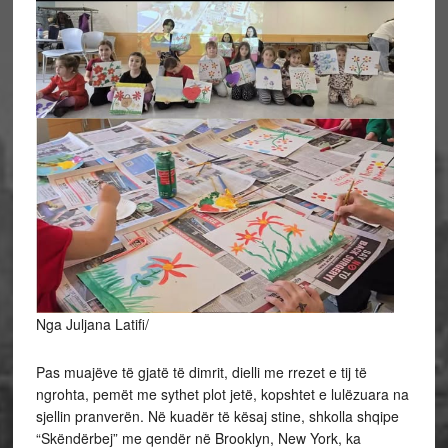
Nga Juljana Latifi/
Pas muajëve të gjatë të dimrit, dielli me rrezet e tij të
ngrohta, pemët me sythet plot jetë, kopshtet e lulëzuara na
sjellin pranverën. Në kuadër të kësaj stine, shkolla shqipe
“Skëndërbej” me qendër në Brooklyn, New York, ka