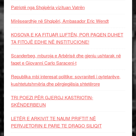
Patriotë nga Shqipëria vizituan Vatrën
Mirëseardhje në Shqipëri, Ambasador Eric Wendt
KOSOVA E KA FITUAR LUFTËN, POR PAQEN DUHET
TA FITOJË EDHE NË INSTITUCIONE!
Scanderbeg, mburoja e Arbërisë dhe gjeniu ushtarak në
faqet e Giovanni Carlo Saraceni-t
Republika mbi interesat politike: sovraniteti i qytetarëve,
kushtetutshmëria dhe përgjegjësia shtetërore
TRI POEZI PËR GJERGJ KASTRIOTIN-
SKËNDERBEUN
LETËR E ARKIVIT TE NAUM PRIFTIT NË
PERVJETORIN E PARE TE DRAGO SILIQIT