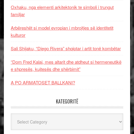
Oxhaku, nga elementi arkitektonik te simboli i trungut
familjar
Arbëreshët si model evropian i mbrojtjes së identitetit
kulturor
Sali Shijaku, “Diego Rivera” shqiptar i artit tonë kombëtar
“Dom Fred Kalaj, mes altarit dhe atdheut si hermeneutikë
e shpresës, kujtesës dhe shërbimit”
A PO ARMATOSET BALLKANI?
KATEGORITË
Kategoritë