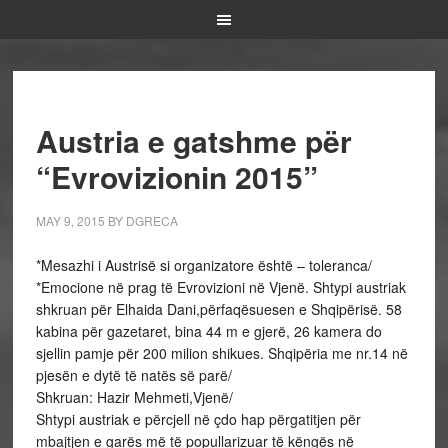
Austria e gatshme për
“Evrovizionin 2015”
MAY 9, 2015
BY
DGRECA
*Mesazhi i Austrisë si organizatore është – toleranca/
*Emocione në prag të Evrovizioni në Vjenë. Shtypi austriak
shkruan për Elhaida Dani,përfaqësuesen e Shqipërisë. 58
kabina për gazetaret, bina 44 m e gjerë, 26 kamera do
sjellin pamje për 200 milion shikues. Shqipëria me nr.14 në
pjesën e dytë të natës së parë/
Shkruan: Hazir Mehmeti,Vjenë/
Shtypi austriak e përcjell në çdo hap përgatitjen për
mbajtjen e garës më të popullarizuar të këngës në