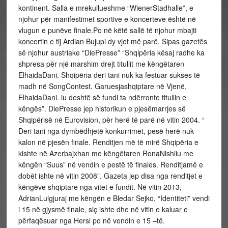
kontinent. Salla e mrekullueshme “WienerStadhalle”, e
njohur për manifestimet sportive e koncerteve është në
vlugun e punëve finale.Po në këtë sallë të njohur mbajti
koncertin e tij Ardian Bujupi dy vjet më parë. Sipas gazetës
së njohur austriake “DiePresse” “Shqipëria kësaj radhe ka
shpresa për një marshim drejt titullit me këngëtaren
ElhaidaDani. Shqipëria deri tani nuk ka festuar sukses të
madh në SongContest. Garuesjashqiptare në Vjenë,
ElhaidaDani. iu deshtë së fundi ta ndërronte titullin e
këngës”. DiePresse jep historikun e pjesëmarrjes së
Shqipërisë në Eurovision, për herë të parë në vitin 2004. “
Deri tani nga dymbëdhjetë konkurrimet, pesë herë nuk
kalon në pjesën finale. Renditjen më të mirë Shqipëria e
kishte në Azerbajxhan me këngëtaren RonaNishliu me
këngën “Suus” në vendin e pestë të finales. Renditjamë e
dobët ishte në vitin 2008”. Gazeta jep disa nga renditjet e
këngëve shqiptare nga vitet e fundit. Në vitin 2013,
AdrianLulgjuraj me këngën e Bledar Sejko, “Identiteti” vendi
i 15 në gjysmë finale, siç ishte dhe në vitin e kaluar e
përfaqësuar nga Hersi po në vendin e 15 –të.