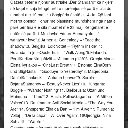
Gazeta tjetër e njohur austriake „Der Standard“ ka nxjerr
në faqet e saja këngëtarët e mbrëmjes së parë e cila do
mbahet me 19 maj, ku Shqipëria është e 14- ta. Që tani
merret opinioni lidhur me plasimine mundshëm nga nata e
parë për finale e cila mbahet me 23 maj. Këngëtarët e
natës së parë: 1.Moldavia: EduardRomanyatu – “I
wantyour love”.2.Armenia: Genealogy – “Face the
shadow”.3. Belgjika: LoïcNottet – “Rythm Inside”.4:
Holanda: TrijntjeOosterhuis – “Walk Along”5.Finlanda:
PerttiKurikanNimipäivät – “Ainamun pitää”6. Greqia:Maria
Elena Kyriakou – “OneLast Breath”7. Estonia: ElinaBorn
und StigRästa – “Goodbye to Yesterday”8. Maqedonia:
DanielKajmakoski – “Autumn Leaves”9. Serbia:
BojanaStamenov – “BeautyNever Lies”10. Hungaria:
Boggie – “Warsfor Nothing”11. Bjellorusia: Uzari und
Maimuna – “Time”12. Rusia: PolinaGagarina – “A Million
Voices”13. Danimarka: Anti Social Media – “The Way You
Are” 14. Shqipëria: Elhaida Dani – “I’m Alive”15.Rumenia:
Voltaj – “De la capăt – All Over Again”.16Gjeorgjia: Nina
Sublatti – “Warrior”
Gazetat japin informata të shumta rreth aktiviteteve