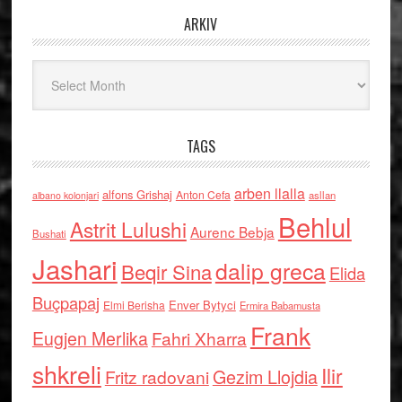
ARKIV
Arkiv
TAGS
arben llalla
alfons Grishaj
Anton Cefa
asllan
albano kolonjari
Behlul
Astrit Lulushi
Aurenc Bebja
Bushati
Jashari
dalip greca
Beqir Sina
Elida
Buçpapaj
Enver Bytyci
Elmi Berisha
Ermira Babamusta
Frank
Eugjen Merlika
Fahri Xharra
shkreli
Ilir
Gezim Llojdia
Fritz radovani