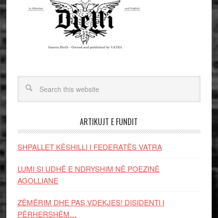
ARTIKUJT E FUNDIT
SHPALLET KËSHILLI I FEDERATËS VATRA
LUMI SI UDHË E NDRYSHIM NË POEZINË
AGOLLIANE
ZËMËRIM DHE PAS VDEKJES! DISIDENTI I
PËRHERSHËM…