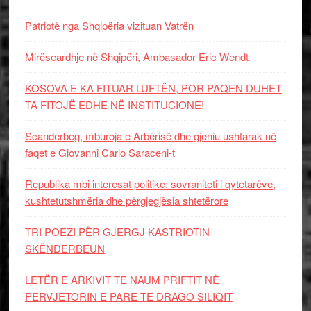
Patriotë nga Shqipëria vizituan Vatrën
Mirëseardhje në Shqipëri, Ambasador Eric Wendt
KOSOVA E KA FITUAR LUFTËN, POR PAQEN DUHET
TA FITOJË EDHE NË INSTITUCIONE!
Scanderbeg, mburoja e Arbërisë dhe gjeniu ushtarak në
faqet e Giovanni Carlo Saraceni-t
Republika mbi interesat politike: sovraniteti i qytetarëve,
kushtetutshmëria dhe përgjegjësia shtetërore
TRI POEZI PËR GJERGJ KASTRIOTIN-
SKËNDERBEUN
LETËR E ARKIVIT TE NAUM PRIFTIT NË
PERVJETORIN E PARE TE DRAGO SILIQIT