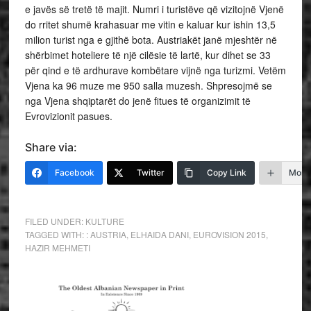
e javës së tretë të majit. Numri i turistëve që vizitojnë Vjenë
do rritet shumë krahasuar me vitin e kaluar kur ishin 13,5
milion turist nga e gjithë bota. Austriakët janë mjeshtër në
shërbimet hoteliere të një cilësie të lartë, kur dihet se 33
për qind e të ardhurave kombëtare vijnë nga turizmi. Vetëm
Vjena ka 96 muze me 950 salla muzesh. Shpresojmë se
nga Vjena shqiptarët do jenë fitues të organizimit të
Evrovizionit pasues.
Share via:
Facebook
Twitter
Copy Link
More
FILED UNDER:
KULTURE
TAGGED WITH:
: AUSTRIA
,
ELHAIDA DANI
,
EUROVISION 2015
,
HAZIR MEHMETI