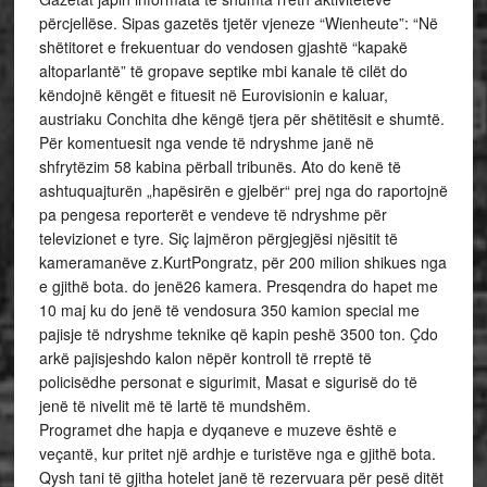
përcjellëse. Sipas gazetës tjetër vjeneze “Wienheute”: “Në
shëtitoret e frekuentuar do vendosen gjashtë “kapakë
altoparlantë” të gropave septike mbi kanale të cilët do
këndojnë këngët e fituesit në Eurovisionin e kaluar,
austriaku Conchita dhe këngë tjera për shëtitësit e shumtë.
Për komentuesit nga vende të ndryshme janë në
shfrytëzim 58 kabina përball tribunës. Ato do kenë të
ashtuquajturën „hapësirën e gjelbër“ prej nga do raportojnë
pa pengesa reporterët e vendeve të ndryshme për
televizionet e tyre. Siç lajmëron përgjegjësi njësitit të
kameramanëve z.KurtPongratz, për 200 milion shikues nga
e gjithë bota. do jenë26 kamera. Presqendra do hapet me
10 maj ku do jenë të vendosura 350 kamion special me
pajisje të ndryshme teknike që kapin peshë 3500 ton. Çdo
arkë pajisjeshdo kalon nëpër kontroll të rreptë të
policisëdhe personat e sigurimit, Masat e sigurisë do të
jenë të nivelit më të lartë të mundshëm.
Programet dhe hapja e dyqaneve e muzeve është e
veçantë, kur pritet një ardhje e turistëve nga e gjithë bota.
Qysh tani të gjitha hotelet janë të rezervuara për pesë ditët