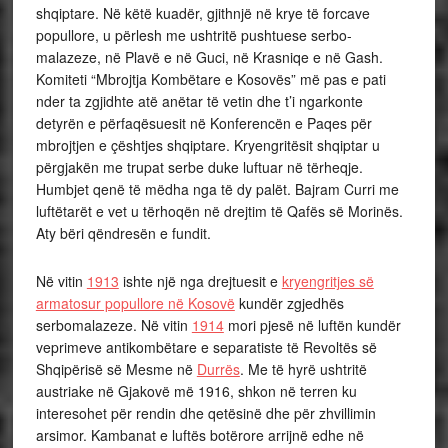
shqiptare. Në këtë kuadër, gjithnjë në krye të forcave
popullore, u përlesh me ushtritë pushtuese serbo-
malazeze, në Plavë e në Guci, në Krasniqe e në Gash.
Komiteti “Mbrojtja Kombëtare e Kosovës” më pas e pati
nder ta zgjidhte atë anëtar të vetin dhe t’i ngarkonte
detyrën e përfaqësuesit në Konferencën e Paqes për
mbrojtjen e çështjes shqiptare. Kryengritësit shqiptar u
përgjakën me trupat serbe duke luftuar në tërheqje.
Humbjet qenë të mëdha nga të dy palët. Bajram Curri me
luftëtarët e vet u tërhoqën në drejtim të Qafës së Morinës.
Aty bëri qëndresën e fundit.
Në vitin
1913
ishte një nga drejtuesit e
kryengritjes së
armatosur popullore në Kosovë
kundër zgjedhës
serbomalazeze. Në vitin
1914
mori pjesë në luftën kundër
veprimeve antikombëtare e separatiste të Revoltës së
Shqipërisë së Mesme në
Durrës
. Me të hyrë ushtritë
austriake në Gjakovë më 1916, shkon në terren ku
interesohet për rendin dhe qetësinë dhe për zhvillimin
arsimor. Kambanat e luftës botërore arrijnë edhe në