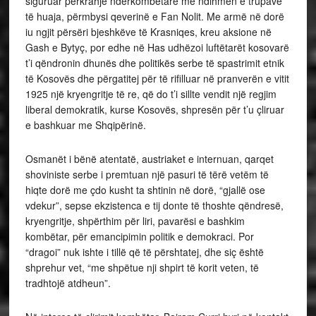
siguruar përkrahje ndërkombëtare me ndihmën e trupave
të huaja, përmbysi qeverinë e Fan Nolit. Me armë në dorë
iu ngjit përsëri bjeshkëve të Krasniqes, kreu aksione në
Gash e Bytyç, por edhe në Has udhëzoi luftëtarët kosovarë
t’i qëndronin dhunës dhe politikës serbe të spastrimit etnik
të Kosovës dhe përgatitej për të rifilluar në pranverën e vitit
1925 një kryengritje të re, që do t’i sillte vendit një regjim
liberal demokratik, kurse Kosovës, shpresën për t’u çliruar
e bashkuar me Shqipërinë.
Osmanët i bënë atentatë, austriaket e internuan, qarqet
shoviniste serbe i premtuan një pasuri të tërë vetëm të
hiqte dorë me çdo kusht ta shtinin në dorë, “gjallë ose
vdekur”, sepse ekzistenca e tij donte të thoshte qëndresë,
kryengritje, shpërthim për liri, pavarësi e bashkim
kombëtar, për emancipimin politik e demokraci. Por
“dragoi” nuk ishte i tillë që të përshtatej, dhe siç është
shprehur vet, “me shpëtue nji shpirt të korit veten, të
tradhtojë atdheun”.