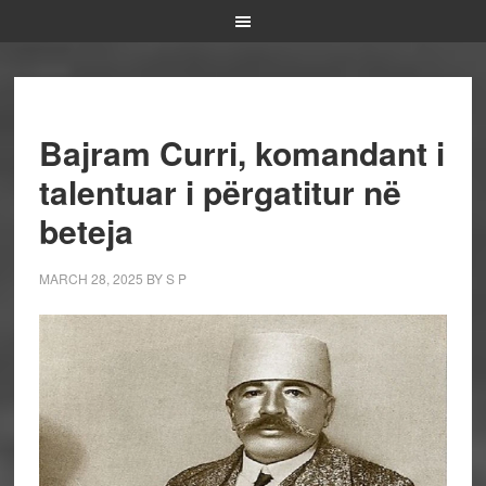
Bajram Curri, komandant i
talentuar i përgatitur në
beteja
MARCH 28, 2025
BY
S P