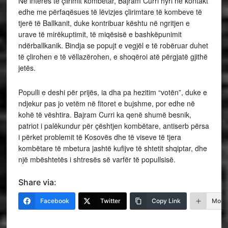
Në interes të çlirimit kombëtar, Bajram Curri hyri në kontakt
edhe me përfaqësues të lëvizjes çlirimtare të kombeve të
tjerë të Ballkanit, duke kontribuar kështu në ngritjen e
urave të mirëkuptimit, të miqësisë e bashkëpunimit
ndërballkanik. Bindja se popujt e vegjël e të robëruar duhet
të çlirohen e të vëllazërohen, e shoqëroi atë përgjatë gjithë
jetës.
Populli e deshi për prijës, ia dha pa hezitim “votën”, duke e
ndjekur pas jo vetëm në fitoret e bujshme, por edhe në
kohë të vështira. Bajram Curri ka qenë shumë besnik,
patriot i palëkundur për çështjen kombëtare, antiserb përsa
i përket problemit të Kosovës dhe të viseve të tjera
kombëtare të mbetura jashtë kufijve të shtetit shqiptar, dhe
një mbështetës i shtresës së varfër të popullsisë.
Share via:
Facebook
Twitter
Copy Link
More