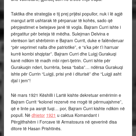
Taktika dhe strategjia e tij prej prijësi popullor, nuk i lë agjë
mangut artit ushtarak të përparuar të kohës, sado që
përpjestimet e betejave janë të vogla. Bajram Curri ishte i
përgatitur për beteja të mëdha. Sulejman Delvina e
vlerëson lart shërbimin e Bajram Currit, duke e falënderuar
“për veprimet nalta dhe patriotike”, e “s’ka për t’i harruar
kurrë kombi shqiptar”. Bajram Curri dhe Luigj Gurakuqi
kanë ndikim të madh mbi njeri-tjetrin. Curri ishte për
Gurakuqin nderi, burrëria, besa “baba”… ndërsa Gurakuqi
ishte për Currin “Luigji, prisi ynë i diturisë” dhe “Luigji asht
djal i jem”!
Në mars 1921 Këshilli i Lartë kishte dekretuar emërimin e
Bajram Currit “kolonel rezervë me rrogë të përmuajshme”,
që e linte pa asnjë fuqi… por, Bajram Curri kishte ndikim në
popull. Në
dhjetor
1921
u caktua Komandant i
Përgjithshëm i Forcave të Armatosura në qeverinë disa
ditore të Hasan Prishtinës.