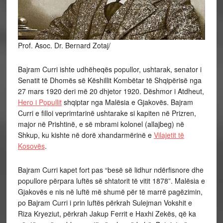
Prof. Asoc. Dr. Bernard Zotaj/
Bajram Curri ishte udhëheqës popullor, ushtarak, senator i
Senatit të Dhomës së Këshillit Kombëtar të Shqipërisë nga
27 mars 1920 deri më 20 dhjetor 1920. Dëshmor i Atdheut,
Hero i Popullit
shqiptar nga Malësia e Gjakovës. Bajram
Curri e filloi veprimtarinë ushtarake si kapiten në Prizren,
major në Prishtinë, e së mbrami kolonel (allajbeg) në
Shkup, ku kishte në dorë xhandarmërinë e
Vilajetit të
Kosovës
.
Bajram Curri kapet fort pas “besë së lidhur ndërfisnore dhe
popullore përpara luftës së shtatorit të vitit 1878”. Malësia e
Gjakovës e nis në luftë më shumë për të marrë pagëzimin,
po Bajram Curri i prin luftës përkrah Sulejman Vokshit e
Riza Kryeziut, përkrah Jakup Ferrit e Haxhi Zekës, që ka