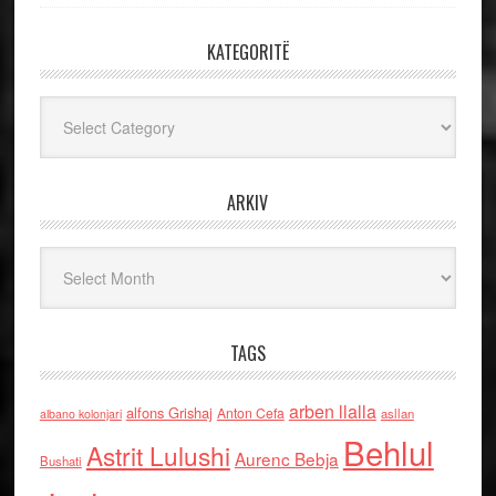
KATEGORITË
Kategoritë
ARKIV
Arkiv
TAGS
arben llalla
alfons Grishaj
Anton Cefa
asllan
albano kolonjari
Behlul
Astrit Lulushi
Aurenc Bebja
Bushati