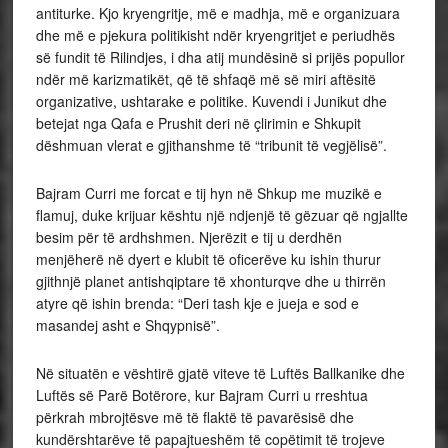
antiturke. Kjo kryengritje, më e madhja, më e organizuara
dhe më e pjekura politikisht ndër kryengritjet e periudhës
së fundit të Rilindjes, i dha atij mundësinë si prijës popullor
ndër më karizmatikët, që të shfaqë më së miri aftësitë
organizative, ushtarake e politike. Kuvendi i Junikut dhe
betejat nga Qafa e Prushit deri në çlirimin e Shkupit
dëshmuan vlerat e gjithanshme të “tribunit të vegjëlisë”.
Bajram Curri me forcat e tij hyn në Shkup me muzikë e
flamuj, duke krijuar kështu një ndjenjë të gëzuar që ngjallte
besim për të ardhshmen. Njerëzit e tij u derdhën
menjëherë në dyert e klubit të oficerëve ku ishin thurur
gjithnjë planet antishqiptare të xhonturqve dhe u thirrën
atyre që ishin brenda: “Deri tash kje e jueja e sod e
masandej asht e Shqypnisë”.
Në situatën e vështirë gjatë viteve të Luftës Ballkanike dhe
Luftës së Parë Botërore, kur Bajram Curri u rreshtua
përkrah mbrojtësve më të flaktë të pavarësisë dhe
kundërshtarëve të papajtueshëm të copëtimit të trojeve