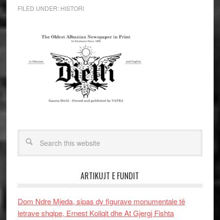
FILED UNDER:
HISTORI
ARTIKUJT E FUNDIT
Dom Ndre Mjeda, sipas dy figurave monumentale të
letrave shqipe, Ernest Koliqit dhe At Gjergj Fishta