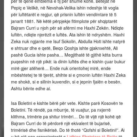
për të qenë emblema e tij për shumë kohë. Betejat në
Pepiç e Velikë, në Nevshak-Velika ishin ndeshje të vogla
për luftëtarët e regjur, që prisnin luftën vendimtare të 5
janarit 1881. Në këtë përpjekje fitimplote për shqiptarët
Bajram Curri u njoh për së afërmi me Haxhi Zekën. Ndiqte
luftën, ndiqte njerëzit e luftës. Ata ishin të ndryshëm. Haxhi
Zeka nuk ngjante me Isuf Sokolin, Abdulla Hoti ishte natyrë
e shtruar dhe e qetë, Beqo Qoshja ishte gjaknxehtë, Ali
pashë Gucia ishte pasha… Megjithatë të gjithë këta burra
puqeshin në një pikë: ia dinin luftës dhe e kishin çuar bukur
mirë gjer atëherë… Ende nuk orientohej mirë, ende
mbështetej te të tjerët, shihte si e çmonin luftën Haxhi Zeka
me shokë, si e sillnin kuvendin, si e jepnin fjalën e besën.
Ashtu bënte edhe ai.
Isa Boletini e kishte bërë për vete. Kishte parë Kosovën te
Boletini. Të rëndë, pa mburrje, të vuajtur, pa nxjerrë
klithma, trimërie pa shitur trimëri… Do të vijë një kohë që
Bajram Curri do të përdorë një ekivalent të bujarisë,
trimërisë dhe fisnikërisë. Do të thotë “Qofshi si Boletini!”. Ai
u bë një nga organizatorët e
Lidhjes Shqiptare të Pejës
të