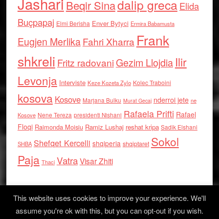
Jashari
dalip greca
Beqir Sina
Elida
Buçpapaj
Enver Bytyci
Elmi Berisha
Ermira Babamusta
Frank
Eugjen Merlika
Fahri Xharra
shkreli
Ilir
Gezim Llojdia
Fritz radovani
Levonja
Interviste
Kolec Traboini
Keze Kozeta Zylo
kosova
Kosove
nderroi jete
Marjana Bulku
ne
Murat Gecaj
Rafaela Prifti
Rafael
Nene Tereza
Kosove
presidenti Nishani
Floqi
Raimonda Moisiu
Ramiz Lushaj
reshat kripa
Sadik Elshani
Sokol
Shefqet Kercelli
shqiperia
shqiptaret
SHBA
Paja
Vatra
Visar Zhiti
Thaci
This website uses cookies to improve your experience. We'll
assume you're ok with this, but you can opt-out if you wish.