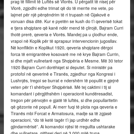
prag të fillimit të Luftës së Vlorës. U përgatit të nisej për
Vlorë, zgjodhi edhe trimat që do të merrte me vete, po
lajmet për një përqëndrim të ri trupash në Gjakovë e
vonuan disa ditë. Kur e pyetën se kush do t’i qeverisë tokat
e tjera shqiptare që kanë ndër mend të çlirojë, Bajram Curri
thotë prerë, qeveria e Vlorës. Mandej pa u çlodhur ende,
vrapoi në Koplik për të sprapsur intervencionin jugosllav.
Në konfliktin e Koplikut 1920, qeveria shqiptare dërgoi
forca të emigrantëve kosovarë me në krye Bajram Currin,
si dhe mjaft vullnetarë nga Shqipëria e Mesme. Më 30 tetor
1920 Bajram Curri dorëhiqet si deputet. Si ministër pa
protofol në qeverinë e Tiranës, zgjedhur nga Kongresi i
Lushnjës, tregoi se burrat e ndershëm të popullit e gjejnë
veten për t’i shërbyer Shqipërisë. Më tej caktimi i tij si
komandant i përgjithshëm i operacionit kundëresadist,
tregon për përvojën e gjatë të luftës, si dhe popullaritetin
që gëzonte në popull. Ai merr fuqi të plota nga qeveria e
Tiranës mbi Forcat e Armatosura, madje sa të zgjasë
operacioni, “do të ketë tagër t’i jap urdhër edhe
gjindarmërisë”. Ai komandoi njësi të rregullta ushtarake
dhe vullnetare, gjithsej deri në 3.000 mijë trupa.