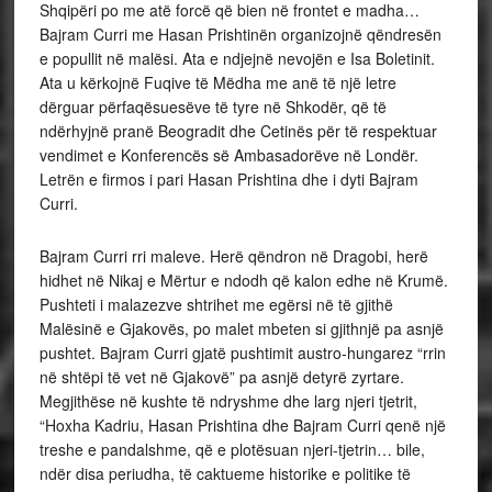
Shqipëri po me atë forcë që bien në frontet e madha…
Bajram Curri me Hasan Prishtinën organizojnë qëndresën
e popullit në malësi. Ata e ndjejnë nevojën e Isa Boletinit.
Ata u kërkojnë Fuqive të Mëdha me anë të një letre
dërguar përfaqësuesëve të tyre në Shkodër, që të
ndërhyjnë pranë Beogradit dhe Cetinës për të respektuar
vendimet e Konferencës së Ambasadorëve në Londër.
Letrën e firmos i pari Hasan Prishtina dhe i dyti Bajram
Curri.
Bajram Curri rri maleve. Herë qëndron në Dragobi, herë
hidhet në Nikaj e Mërtur e ndodh që kalon edhe në Krumë.
Pushteti i malazezve shtrihet me egërsi në të gjithë
Malësinë e Gjakovës, po malet mbeten si gjithnjë pa asnjë
pushtet. Bajram Curri gjatë pushtimit austro-hungarez “rrin
në shtëpi të vet në Gjakovë” pa asnjë detyrë zyrtare.
Megjithëse në kushte të ndryshme dhe larg njeri tjetrit,
“Hoxha Kadriu, Hasan Prishtina dhe Bajram Curri qenë një
treshe e pandalshme, që e plotësuan njeri-tjetrin… bile,
ndër disa periudha, të caktueme historike e politike të