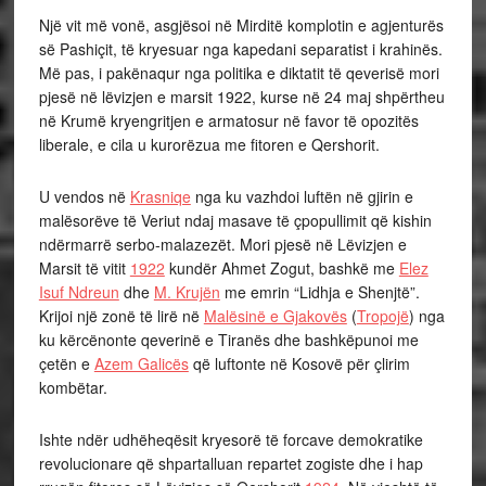
Një vit më vonë, asgjësoi në Mirditë komplotin e agjenturës
së Pashiçit, të kryesuar nga kapedani separatist i krahinës.
Më pas, i pakënaqur nga politika e diktatit të qeverisë mori
pjesë në lëvizjen e marsit 1922, kurse në 24 maj shpërtheu
në Krumë kryengritjen e armatosur në favor të opozitës
liberale, e cila u kurorëzua me fitoren e Qershorit.
U vendos në
Krasniqe
nga ku vazhdoi luftën në gjirin e
malësorëve të Veriut ndaj masave të çpopullimit që kishin
ndërmarrë serbo-malazezët. Mori pjesë në Lëvizjen e
Marsit të vitit
1922
kundër Ahmet Zogut, bashkë me
Elez
Isuf Ndreun
dhe
M. Krujën
me emrin “Lidhja e Shenjtë”.
Krijoi një zonë të lirë në
Malësinë e Gjakovës
(
Tropojë
) nga
ku kërcënonte qeverinë e Tiranës dhe bashkëpunoi me
çetën e
Azem Galicës
që luftonte në Kosovë për çlirim
kombëtar.
Ishte ndër udhëheqësit kryesorë të forcave demokratike
revolucionare që shpartalluan repartet zogiste dhe i hap