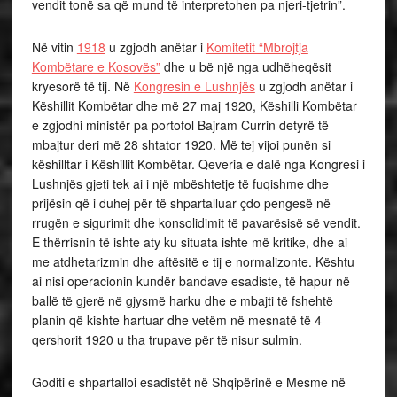
vendit tonë sa që mund të interpretohen pa njeri-tjetrin”.
Në vitin
1918
u zgjodh anëtar i
Komitetit “Mbrojtja
Kombëtare e Kosovës”
dhe u bë një nga udhëheqësit
kryesorë të tij. Në
Kongresin e Lushnjës
u zgjodh anëtar i
Këshillit Kombëtar dhe më 27 maj 1920, Këshilli Kombëtar
e zgjodhi ministër pa portofol Bajram Currin detyrë të
mbajtur deri më 28 shtator 1920. Më tej vijoi punën si
këshilltar i Këshillit Kombëtar. Qeveria e dalë nga Kongresi i
Lushnjës gjeti tek ai i një mbështetje të fuqishme dhe
prijësin që i duhej për të shpartalluar çdo pengesë në
rrugën e sigurimit dhe konsolidimit të pavarësisë së vendit.
E thërrisnin të ishte aty ku situata ishte më kritike, dhe ai
me atdhetarizmin dhe aftësitë e tij e normalizonte. Kështu
ai nisi operacionin kundër bandave esadiste, të hapur në
ballë të gjerë në gjysmë harku dhe e mbajti të fshehtë
planin që kishte hartuar dhe vetëm në mesnatë të 4
qershorit 1920 u tha trupave për të nisur sulmin.
Goditi e shpartalloi esadistët në Shqipërinë e Mesme në