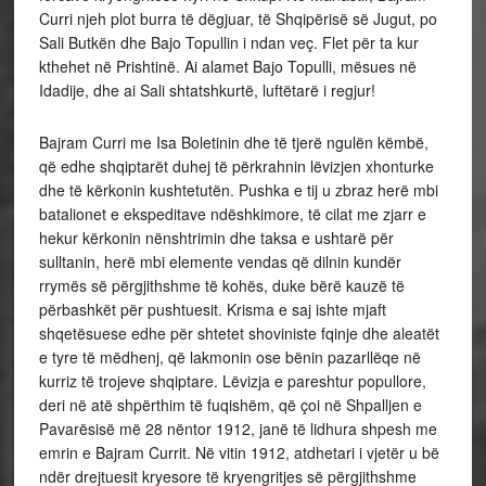
Curri njeh plot burra të dëgjuar, të Shqipërisë së Jugut, po
Sali Butkën dhe Bajo Topullin i ndan veç. Flet për ta kur
kthehet në Prishtinë. Ai alamet Bajo Topulli, mësues në
Idadije, dhe ai Sali shtatshkurtë, luftëtarë i regjur!
Bajram Curri me Isa Boletinin dhe të tjerë ngulën këmbë,
që edhe shqiptarët duhej të përkrahnin lëvizjen xhonturke
dhe të kërkonin kushtetutën. Pushka e tij u zbraz herë mbi
batalionet e ekspeditave ndëshkimore, të cilat me zjarr e
hekur kërkonin nënshtrimin dhe taksa e ushtarë për
sulltanin, herë mbi elemente vendas që dilnin kundër
rrymës së përgjithshme të kohës, duke bërë kauzë të
përbashkët për pushtuesit. Krisma e saj ishte mjaft
shqetësuese edhe për shtetet shoviniste fqinje dhe aleatët
e tyre të mëdhenj, që lakmonin ose bënin pazarllëqe në
kurriz të trojeve shqiptare. Lëvizja e pareshtur popullore,
deri në atë shpërthim të fuqishëm, që çoi në Shpalljen e
Pavarësisë më 28 nëntor 1912, janë të lidhura shpesh me
emrin e Bajram Currit. Në vitin 1912, atdhetari i vjetër u bë
ndër drejtuesit kryesore të kryengritjes së përgjithshme