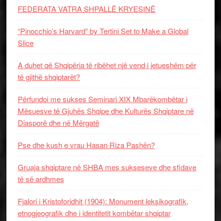
FEDERATA VATRA SHPALLË KRYESINË
“Pinocchio’s Harvard” by Tertini Set to Make a Global
Slice
A duhet që Shqipëria të ribëhet një vend i jetueshëm për
të gjithë shqiptarët?
Përfundoi me sukses Seminari XIX Mbarëkombëtar i
Mësuesve të Gjuhës Shqipe dhe Kulturës Shqiptare në
Diasporë dhe në Mërgatë
Pse dhe kush e vrau Hasan Riza Pashën?
Gruaja shqiptare në SHBA mes sukseseve dhe sfidave
të së ardhmes
Fjalori i Kristoforidhit (1904): Monument leksikografik,
etnogjeografik dhe i identitetit kombëtar shqiptar