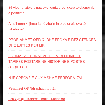
36 vjet tranzicion, nga ekonomia prodhuese te ekonomia
e përfitimit
A ndihmon krijimtaria në zbulimin e potencialeve të
fshehura?
PROF. AHMET QERIQI DHE EPOKA E REZISTENCЁS
DHE LUFTЁS PЁR LIRI!
FORMAT ALTERNATIVE TË EVIDENTIMIT TË
TARIFËS POSTARE NË HISTORINË E POSTËS
SHQIPTARE
NJË SPROVË E GUXIMSHME PERFORMIZMI…
𝐕𝐞𝐧𝐝𝐢𝐦𝐞𝐭 𝐐𝐞̈ 𝐍𝐝𝐫𝐲𝐬𝐡𝐮𝐚𝐧 𝐁𝐨𝐭𝐞̈𝐧
Lek Gjolaj – kalorësi fisnik i Malësisë