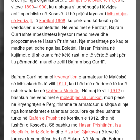
viteve
1899
–
1900
, ku u shqua si udhëheqës i lëvizjes
antiimperialiste në Kosovë. U bë prijësi kryesor i
Mbledhjes
së Ferizajt
, të
korrikut
1908
, ku përkrahu kërkesën për
vendosjen e kushtetutës. Në vendimet e Ferizajt, Bajram
Curri ishte mbështetësi kryesor i mendimeve dhe
propozimeve të Hasan Prishtinës. Një mbështetje po kaq të
madhe pati edhe nga Isa Boletini. Hasan Prishina në
kujtimet e tij shkruan: “në këtë rast, me të vërtetë asht për
t’u përmendë mundi e zelli i Bajram beg Currit”.
Bajram Curri ndihmoi
kryengritjen
e armatosur të Malësisë
së Mbishkodrës të vitit
1911
, ku i bëri një qëndresë të fortë
ushtrisw turke në
Qafën e Morinës
. Në maj të vitit
1912
u
bashkua me vendimet e
mbledhjes së Junikut
, mori pjesë
në Kryengritjen e Përgjithshme të armatosur, u shqua si një
nga komandantët e talentuar popullorë që theu ushtritë
turke në
Qafën e Prushit
në korrikun e 1912, dhe në
fushën e Kosovës. Së bashku me
Hasan Prishtinën
,
Isa
Boletinin
,
Idriz Seferin
dhe
Riza bej Gjakova
në krye të
forcave kryengritëse hyri në Shkup. Në Manastir, Bajram