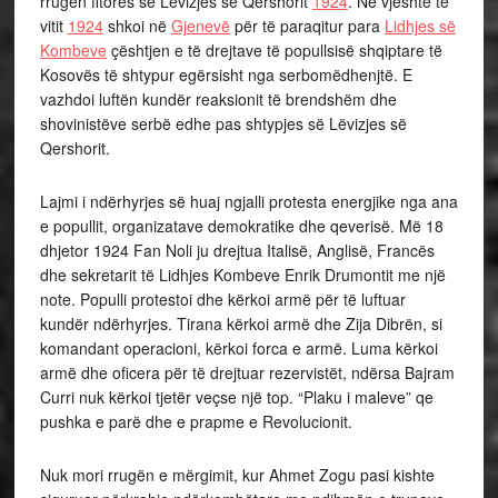
rrugën fitores së Lëvizjes së Qershorit
1924
. Në vjeshtë të
vitit
1924
shkoi në
Gjenevë
për të paraqitur para
Lidhjes së
Kombeve
çështjen e të drejtave të popullsisë shqiptare të
Kosovës të shtypur egërsisht nga serbomëdhenjtë. E
vazhdoi luftën kundër reaksionit të brendshëm dhe
shovinistëve serbë edhe pas shtypjes së Lëvizjes së
Qershorit.
Lajmi i ndërhyrjes së huaj ngjalli protesta energjike nga ana
e popullit, organizatave demokratike dhe qeverisë. Më 18
dhjetor 1924 Fan Noli ju drejtua Italisë, Anglisë, Francës
dhe sekretarit të Lidhjes Kombeve Enrik Drumontit me një
note. Populli protestoi dhe kërkoi armë për të luftuar
kundër ndërhyrjes. Tirana kërkoi armë dhe Zija Dibrën, si
komandant operacioni, kërkoi forca e armë. Luma kërkoi
armë dhe oficera për të drejtuar rezervistët, ndërsa Bajram
Curri nuk kërkoi tjetër veçse një top. “Plaku i maleve” qe
pushka e parë dhe e prapme e Revolucionit.
Nuk mori rrugën e mërgimit, kur Ahmet Zogu pasi kishte