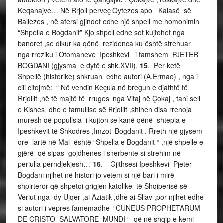
Keqanajve… Në Rrjoll perveç Qytezes apo Kalasë së
Ballezes , në afersi gjindet edhe një shpell me homonimin
“Shpella e Bogdanit” Kjo shpell edhe sot kujtohet nga
banoret ,se dikur ka qënë rezidenca ku është strehuar
nga rreziku i Otomaneve Ipeshkevi i famshem PJETER
BOGDANI (gjysma e dytë e shk.XVII).
15
. Per ketë
Shpellë (historike) shkruan edhe autori (A.Ermao) , nga i
cili citojmë: “ Në vendin Keçula në bregun e djathtë të
Rrjollit ,në të majtë të rruges nga Vitaj në Çokaj , tani seli
e Kishes dhe e famullise së Rrjollit ,shihen disa rrenoja
muresh që popullsia i kujton se kanë qënë shtepia e
Ipeshkevit të Shkodres ,Imzot Bogdanit . Rreth një gjysem
ore lartë në Mal është “Shpella e Bogdanit “ ,një shpelle e
gjërë që sipas gojdhenes i sherbente si strehim në
periulla perndjekjesh…”
16
. Gjithsesi Ipeshkevi Pjeter
Bogdani njihet në histori jo vetem si një bari i mirë
shpirteror që shpetoi grigjen katolike të Shqiperisë së
Veriut nga dy Ujqer ,ai Aziatik ,dhe ai Sllav ,por njihet edhe
si autori i vepres famemadhe “CUNEUS PROPHETARUM
DE CRISTO SALVATORE MUNDI “ që në shqip e kemi