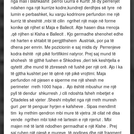
nga mali i Bishkashit perroi Gurra e Kurtit ,të dy perrenjet
ndahen nga një kurrize kodre,kundrejt derdhjes së tyre në
lumin e perbashket, ku vargu kodrinore perfundon me një
kurriz të sheshtë ,mbi të cilin ngrihet një maje në forme
konike që njihet si Maja e Ballecit. Atje hasen disa rrenoja
,që njihen si Kisha e Ballecit . Kjo germadhe shenohet edhe
në harten e shtabit të pergjithshem Austriak, por pa të
dhena per emrin. Me pozicionin e saj midis dy Perrenjeve
kodra është një pikë fortifikimi natyror. Prej saj mund të
shohesh të gjithë fushen e Shkodres ,deri tek keshtjella e
qytetit ,dhe mund të zbresesh në fushë per një orë. Ajo i ka
të gjitha kushtet per të qënë një pikë vrojtimi. Maja
perfundon në pjesen e siperme me një shesh me
perimeter rreth 1000 hapa . Ajo është mbushur me një
pyll të dendur shkurresh ,i cili ndoshta fsheh mbetjet e
Çitadeles së vjeter .Sheshi mbyllet nga një rreth muresh
guri ,per të penguar hyrjen e kafsheve . Sipas mendimit
tim ky rrethim qendron mbi mure të vjetra ,të cilat në disa
vende ngrihen mbi tokë në lartesin e një njeriut . Mbi
majen më të lartë ndodhen germadhat e një Kishe . Prej
saj ruhen një pjesë e mureve të godines dhe një fragment