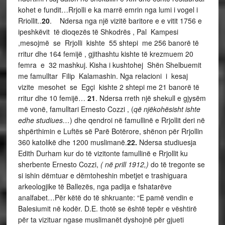
kohet e fundit…Rrjolli e ka marrë emrin nga lumi i vogel i
Rriollit..
20
. Ndersa nga një vizitë baritore e e vitit 1756 e
ipeshkëvit të dioqezës të Shkodrës , Pal Kampesi
,mesojmë se Rrjolli kishte 55 shtepi me 256 banorë të
rritur dhe 164 femijë , gjithashtu kishte të krezmuem 20
femra e 32 mashkuj. Kisha i kushtohej Shën Shelbuemit
me famulltar Filip Kalamashin. Nga relacioni i kesaj
vizite mesohet se Egçi kishte 2 shtepi me 21 banorë të
rritur dhe 10 femijë…
21
. Ndersa rreth një shekull e gjysëm
më vonë, famulltari Ernesto Cozzi , (
që njëkohësisht ishte
edhe studiues…
) dhe qendroi në famullinë e Rrjollit deri në
shpërthimin e Luftës së Parë Botërore, shënon për Rrjollin
360 katolikë dhe 1200 muslimanë.
22.
Ndersa studiuesja
Edith Durham kur do të vizitonte famullinë e Rrjollit ku
sherbente Ernesto Cozzi,
( në prill 1912,)
do të tregonte se
si ishin dëmtuar e dëmtoheshin mbetjet e trashiguara
arkeologjike të Ballezës, nga padija e fshatarëve
analfabet…Për këtë do të shkruante: “E pamë vendin e
Balesiumit në kodër. D.E. thotë se është tepër e vështirë
për ta vizituar ngase muslimanët dyshojnë për gjueti