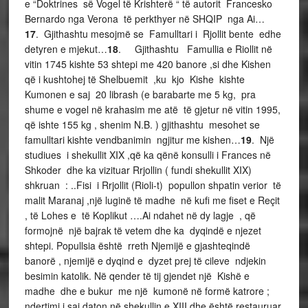
e “Doktrines së Vogel të Krishterë “ të autorit Francesko
Bernardo nga Verona të perkthyer në SHQIP nga Ai…
17
. Gjithashtu mesojmë se Famulltari i Rjollit bente edhe
detyren e mjekut…
18
. Gjithashtu Famullia e Riollit në
vitin 1745 kishte 53 shtepi me 420 banore ,si dhe Kishen
që i kushtohej të Shelbuemit ,ku kjo Kishe kishte
Kumonen e saj 20 librash (e barabarte me 5 kg, pra
shume e vogel në krahasim me atë të gjetur në vitin 1995,
që ishte 155 kg , shenim N.B. ) gjithashtu mesohet se
famulltari kishte vendbanimin ngjitur me kishen…
19
. Një
studiues i shekullit XIX ,që ka qënë konsulli i Frances në
Shkoder dhe ka vizituar Rrjollin ( fundi shekullit XIX)
shkruan : ..Fisi i Rrjollit (Rioli-t) popullon shpatin verior të
malit Maranaj ,një luginë të madhe në kufi me fiset e Reçit
, të Lohes e të Koplikut ….Ai ndahet në dy lagje , që
formojnë një bajrak të vetem dhe ka dyqindë e njezet
shtepi. Popullsia është rreth Njemijë e gjashteqindë
banorë , njemijë e dyqind e dyzet prej të cileve ndjekin
besimin katolik. Në qender të tij gjendet një Kishë e
madhe dhe e bukur me një kumonë në formë katrore ;
ndertimi i saj daton në shekullin e XIII dhe është restauruar