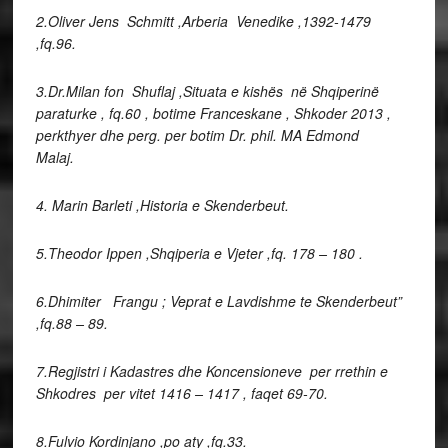
2.Oliver Jens Schmitt ,Arberia Venedike ,1392-1479
,fq.96.
3.Dr.Milan fon Shuflaj ,Situata e kishës në Shqiperinë
paraturke , fq.60 , botime Franceskane , Shkoder 2013 ,
perkthyer dhe perg. per botim Dr. phil. MA Edmond
Malaj.
4. Marin Barleti ,Historia e Skenderbeut.
5.Theodor Ippen ,Shqiperia e Vjeter ,fq. 178 – 180 .
6.Dhimiter Frangu ; Veprat e Lavdishme te Skenderbeut”
,fq.88 – 89.
7.Regjistri i Kadastres dhe Koncensioneve per rrethin e
Shkodres per vitet 1416 – 1417 , faqet 69-70.
8.Fulvio Kordinjano ,po aty ,fq.33.