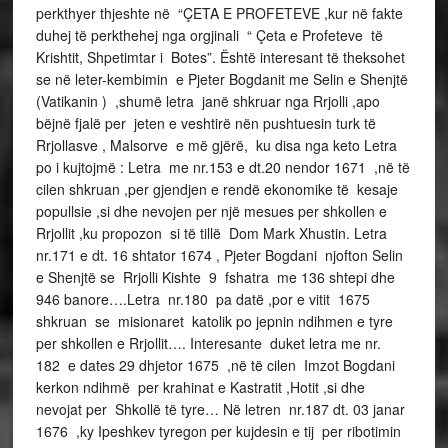
perkthyer thjeshte në “ÇETA E PROFETEVE ,kur në fakte
duhej të perkthehej nga orgjinali “ Çeta e Profeteve të
Krishtit, Shpetimtar i Botes”. Është interesant të theksohet
se në leter-kembimin e Pjeter Bogdanit me Selin e Shenjtë
(Vatikanin ) ,shumë letra janë shkruar nga Rrjolli ,apo
bëjnë fjalë per jeten e veshtirë nën pushtuesin turk të
Rrjollasve , Malsorve e më gjërë, ku disa nga keto Letra
po i kujtojmë : Letra me nr.153 e dt.20 nendor 1671 ,në të
cilen shkruan ,per gjendjen e rendë ekonomike të kesaje
popullsie ,si dhe nevojen per një mesues per shkollen e
Rrjollit ,ku propozon si të tillë Dom Mark Xhustin. Letra
nr.171 e dt. 16 shtator 1674 , Pjeter Bogdani njofton Selin
e Shenjtë se Rrjolli Kishte 9 fshatra me 136 shtepi dhe
946 banore….Letra nr.180 pa datë ,por e vitit 1675
shkruan se misionaret katolik po jepnin ndihmen e tyre
per shkollen e Rrjollit…. Interesante duket letra me nr.
182 e dates 29 dhjetor 1675 ,në të cilen Imzot Bogdani
kerkon ndihmë per krahinat e Kastratit ,Hotit ,si dhe
nevojat per Shkollë të tyre… Në letren nr.187 dt. 03 janar
1676 ,ky Ipeshkev tyregon per kujdesin e tij per ribotimin