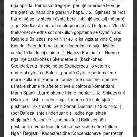
nga apsida. Permasat tregojnë per një ndertese të vogel
me gjatsi 20 hapa dhe gjërsi 10 hapa…”
5
. Gjithsesi të mos
harrojmë se ky studim është bërë mbi një shekull më parë
,nga Studiuesi dhe albanologu austriak Th. Ippen. Vlen të
theksohet se edhe sot qarkullon gojdhena se Qytetin apo
Kalanë e Ballezes në vitin 1448 e ka vizituar vetë Gjergj
Kastrioti Skenderbeu, ku per rindertimin e saje kishte
caktur të kujdesej nipin e tij Hamza Kastriotin . Ndersa
nga një bashkohës i Skenderbeut (bashkohes i
Skenderbeut) mesojmë se Skenderbeu jo vetem e
rindertoi qytetin e Balecit ,por atë Qytet e perforcoi me
mure ,kulla e istikame ,e furnizoi me ushqime dhe me
ushtarë shumë të aftë të cileve u caktoi si komandant
Marin Spanin ,burrë shume trim e mentar…
6
. Shkaterrimi
i Ballezes kishte ardhur nga fortuna që kishte sjellur
pushtuesi skizmatik Serb Stefan Dushani ( 1335-1355 ) ,
(por Balleza ishte rindertuar disi edhe nga shteti
shqiptarë i Balshajve ) ,me pas fati i Ballezes nën
pushtuesin Venedikas duket se nuk kishte qënë fatlum.
Nga “ Regjistri i Kadastres dhe Koncensioneve per rrethin