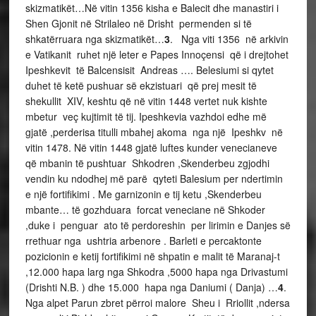
skizmatikët…Në vitin 1356 kisha e Balecit dhe manastiri i
Shen Gjonit në Strilaleo në Drisht permenden si të
shkatërruara nga skizmatikët…
3
. Nga viti 1356 në arkivin
e Vatikanit ruhet një leter e Papes Innoçensi që i drejtohet
Ipeshkevit të Balcensisit Andreas …. Belesiumi si qytet
duhet të ketë pushuar së ekzistuari që prej mesit të
shekullit XIV, keshtu që në vitin 1448 vertet nuk kishte
mbetur veç kujtimit të tij. Ipeshkevia vazhdoi edhe më
gjatë ,perderisa titulli mbahej akoma nga një Ipeshkv në
vitin 1478. Në vitin 1448 gjatë luftes kunder venecianeve
që mbanin të pushtuar Shkodren ,Skenderbeu zgjodhi
vendin ku ndodhej më parë qyteti Balesium per ndertimin
e një fortifikimi . Me garnizonin e tij ketu ,Skenderbeu
mbante… të gozhduara forcat veneciane në Shkoder
,duke i penguar ato të perdoreshin per lirimin e Danjes së
rrethuar nga ushtria arbenore . Barleti e percaktonte
pozicionin e ketij fortifikimi në shpatin e malit të Maranaj-t
,12.000 hapa larg nga Shkodra ,5000 hapa nga Drivastumi
(Drishti N.B. ) dhe 15.000 hapa nga Daniumi ( Danja) …
4
.
Nga alpet Parun zbret përroi malore Sheu i Rriollit ,ndersa