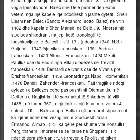
kishat e tjera shqiptare në kohet e trishta…
8
. Në qytetet e
vogla Ipeshkvnore Balec dhe Dejë permenden edhe
vetem nga një kapelë që ndodheshin jashtë qytetit : Shën
Lleshi nën Balec (Sancto Alexandro sotto Balez) në vitin
1462 dhe kapela e Shën Marisë në Dejë…
9.
Ndersa një
studiues shkodran , na jep ketë kronologji të
Ipeshkevijeve te Ballesit : viti 13…(ndoshta 1340 N.B.)
Guljemi . 1347 Gjerviku-franceskan . 1351 Andrea -
franceskan . 1420 Alfonsi -Franceskan . 1424 Mikeli ,
Paulluz ose de Paolis nga Villa,i dioqezes se Trevizit -
franceskan. 1426 Bernardi de Ivanis ose de Vivanis prej
Drishtit-franceskan. 1459 Leonardi nga Napoli -domenikan
.1478 Danieli ,Zahender -franceskan. Fati tragjik e ndoqi
qytezen e Ballezes edhe pas pushtimit Otoman ,ku në
Defterin e Regjistrimit të sanxhakut të Shkodres të vitit
1485 , në faqen 367 , e gjejmë si një fshat me vetem 4
shtepi…
10
. Balleza apo Ballexa që perdoret shpesh sot
ka qënë edhe nën vezhgimin e Studiuesit Italian
Ermanno Armao , (i cili ka qënë per shumë vite Konsulli i
Pergjithshem i mbreterisë së Italise në Shqiperi) , i cili
ndër të tjera shkruan : “..Në treven e Rrjollit ,në piken