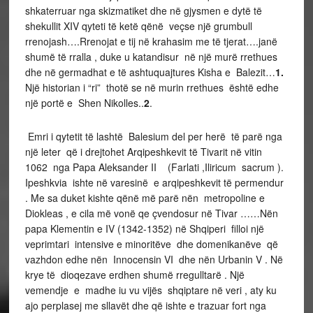
shkaterruar nga skizmatiket dhe në gjysmen e dytë të
shekullit XIV qyteti të ketë qënë veçse një grumbull
rrenojash….Rrenojat e tij në krahasim me të tjerat….janë
shumë të rralla , duke u katandisur në një murë rrethues
dhe në germadhat e të ashtuquajtures Kisha e Balezit…
1.
Një historian i “ri” thotë se në murin rrethues është edhe
një portë e Shen Nikolles..
2
.
Emri i qytetit të lashtë Balesium del per herë të parë nga
një leter që i drejtohet Arqipeshkevit të Tivarit në vitin
1062 nga Papa Aleksander II (Farlati ,Iliricum sacrum ).
Ipeshkvia ishte në varesinë e arqipeshkevit të permendur
. Me sa duket kishte qënë më parë nën metropoline e
Diokleas , e cila më vonë qe çvendosur në Tivar ……Nën
papa Klementin e IV (1342-1352) në Shqiperi filloi një
veprimtari intensive e minoritëve dhe domenikanëve që
vazhdon edhe nën Innocensin VI dhe nën Urbanin V . Në
krye të dioqezave erdhen shumë rregulltarë . Një
vemendje e madhe iu vu vijës shqiptare në veri , aty ku
ajo perplasej me sllavët dhe që ishte e trazuar fort nga