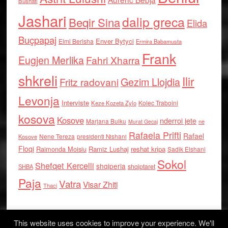
Bushati
Jashari
dalip greca
Beqir Sina
Elida
Buçpapaj
Enver Bytyci
Elmi Berisha
Ermira Babamusta
Frank
Eugjen Merlika
Fahri Xharra
shkreli
Ilir
Gezim Llojdia
Fritz radovani
Levonja
Interviste
Kolec Traboini
Keze Kozeta Zylo
kosova
Kosove
nderroi jete
Marjana Bulku
ne
Murat Gecaj
Rafaela Prifti
Rafael
Nene Tereza
Kosove
presidenti Nishani
Floqi
Raimonda Moisiu
Ramiz Lushaj
reshat kripa
Sadik Elshani
Sokol
Shefqet Kercelli
shqiperia
shqiptaret
SHBA
Paja
Vatra
Visar Zhiti
Thaci
This website uses cookies to improve your experience. We'll