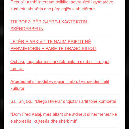
Republika mbi interesat politike: sovraniteti i qytetarëve,
kushtetutshmëria dhe përgjegjësia shtetërore
TRI POEZI PËR GJERGJ KASTRIOTIN-
SKËNDERBEUN
LETËR E ARKIVIT TE NAUM PRIFTIT NË
PERVJETORIN E PARE TE DRAGO SILIQIT
Oxhaku, nga elementi arkitektonik te simboli i trungut
familjar
Arbëreshët si model evropian i mbrojtjes së identitetit
kulturor
Sali Shijaku, “Diego Rivera” shqiptar i artit tonë kombëtar
“Dom Fred Kalaj, mes altarit dhe atdheut si hermeneutikë
e shpresës, kujtesës dhe shërbimit”