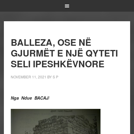
BALLEZA, OSE NË
GJURMËT E NJË QYTETI
SELI IPESHKËVNORE
NOVEMBER 11, 2021
BY
S P
Nga Ndue BACAJ
/