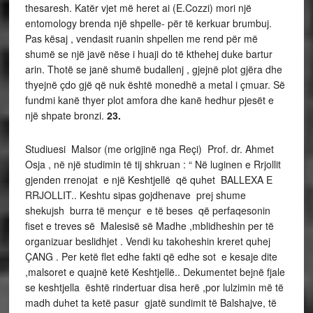
thesaresh. Katër vjet më heret ai (E.Cozzi) mori një
entomology brenda një shpelle- për të kerkuar brumbuj.
Pas kësaj , vendasit ruanin shpellen me rend për më
shumë se një javë nëse i huaji do të kthehej duke bartur
arin. Thotë se janë shumë budallenj , gjejnë plot gjëra dhe
thyejnë çdo gjë që nuk është monedhë a metal i çmuar. Së
fundmi kanë thyer plot amfora dhe kanë hedhur pjesët e
një shpate bronzi.
23.
Studiuesi Malsor (me origjinë nga Reçi) Prof. dr. Ahmet
Osja , në një studimin të tij shkruan : “ Në luginen e Rrjollit
gjenden rrenojat e një Keshtjellë që quhet BALLEXA E
RRJOLLIT.. Keshtu sipas gojdhenave prej shume
shekujsh burra të mençur e të beses që perfaqesonin
fiset e treves së Malesisë së Madhe ,mblidheshin per të
organizuar beslidhjet . Vendi ku takoheshin kreret quhej
ÇANG . Per ketë flet edhe fakti që edhe sot e kesaje dite
,malsoret e quajnë ketë Keshtjellë.. Dekumentet bejnë fjale
se keshtjella është rindertuar disa herë ,por lulzimin më të
madh duhet ta ketë pasur gjatë sundimit të Balshajve, të