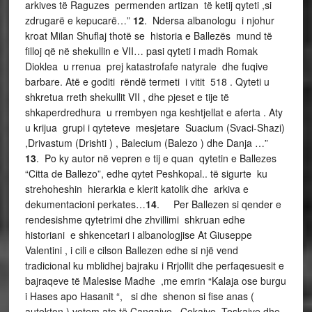
arkives të Raguzes permenden artizan të ketij qyteti ,si
zdrugarë e kepucarë…”
12
. Ndersa albanologu i njohur
kroat Milan Shuflaj thotë se historia e Ballezës mund të
filloj që në shekullin e VII… pasi qyteti i madh Romak
Dioklea u rrenua prej katastrofafe natyrale dhe fuqive
barbare. Atë e goditi rëndë termeti i vitit 518 . Qyteti u
shkretua rreth shekullit VII , dhe pjeset e tije të
shkaperdredhura u rrembyen nga keshtjellat e aferta . Aty
u krijua grupi i qyteteve mesjetare Suacium (Svaci-Shazi)
,Drivastum (Drishti ) , Balecium (Balezo ) dhe Danja …”
13
. Po ky autor në vepren e tij e quan qytetin e Ballezes
“Citta de Ballezo”, edhe qytet Peshkopal.. të sigurte ku
strehoheshin hierarkia e klerit katolik dhe arkiva e
dekumentacioni perkates…
14
. Per Ballezen si qender e
rendesishme qytetrimi dhe zhvillimi shkruan edhe
historiani e shkencetari i albanologjise At Giuseppe
Valentini , i cili e cilson Ballezen edhe si një vend
tradicional ku mblidhej bajraku i Rrjollit dhe perfaqesuesit e
bajraqeve të Malesise Madhe ,me emrin “Kalaja ose burgu
i Hases apo Hasanit “, si dhe shenon si fise anas (
autokton ) vetem ato të Çangajve , Çokajve ,Toskajve dhe