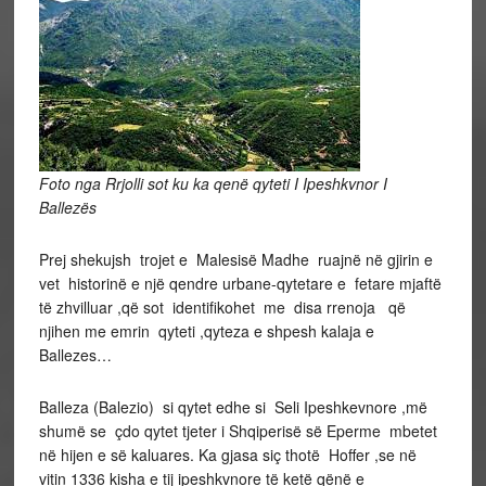
Foto nga Rrjolli sot ku ka qenë qyteti I Ipeshkvnor I
Ballezës
Prej shekujsh trojet e Malesisë Madhe ruajnë në gjirin e
vet historinë e një qendre urbane-qytetare e fetare mjaftë
të zhvilluar ,që sot identifikohet me disa rrenoja që
njihen me emrin qyteti ,qyteza e shpesh kalaja e
Ballezes…
Balleza (Balezio) si qytet edhe si Seli Ipeshkevnore ,më
shumë se çdo qytet tjeter i Shqiperisë së Eperme mbetet
në hijen e së kaluares. Ka gjasa siç thotë Hoffer ,se në
vitin 1336 kisha e tij ipeshkvnore të ketë qënë e