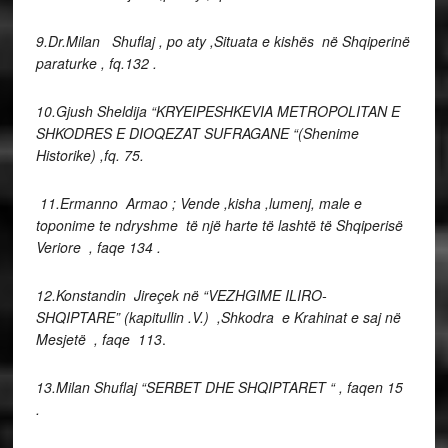
9.Dr.Milan Shuflaj , po aty ,Situata e kishës në Shqiperinë
paraturke , fq.132 .
10.Gjush Sheldija “KRYEIPESHKEVIA METROPOLITAN E
SHKODRES E DIOQEZAT SUFRAGANE “(Shenime
Historike) ,fq. 75.
11.Ermanno Armao ; Vende ,kisha ,lumenj, male e
toponime te ndryshme të një harte të lashtë të Shqiperisë
Veriore , faqe 134 .
12.Konstandin Jireçek në “VEZHGIME ILIRO-
SHQIPTARE” (kapitullin .V.) ,Shkodra e Krahinat e saj në
Mesjetë , faqe 113
.
13.Milan Shuflaj “SERBET DHE SHQIPTARET “ , faqen 15
.