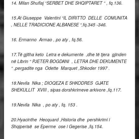
14. Milan Shuflaj “SERBET DHE SHQIPTARET “ , fq.136.
15.At Giuseppe Valentini “IL DIRITTO DELLE COMUNITA
, NELLE TRADICIONE ALBANESE “,fq.345 -346.
16. Ermanno Armao , po aty , fq.56.
17.Të gjitha keto Letra e dekumente ,dhe të tjera gjinden
në Librin “ PJETER BOGDANI , LETRA DHE DEKUMENTE
“ ,pergadite nga Odette Marquet ,Shkoder 1997 .
18.Nevila Nika ; DIOQEZA E SHKODRES GJATE
SHEKULLIT XVIII , sipas dorshkrimeve arkivore ,fq.117.
19.Nevila Nika , po aty , fq. 153 .
20.Hyacinthe Hecquard ,Historia dhe pershkrimi i
Shqiperisë se Eperme ose i Gegerise ,fq.154.