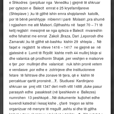
e Shkodres (perpiluar nga Venediku ) gjejmë të shkruar
per qytezen e Balecit emrat e 25 kryefamiljareve
(Shtepiave ) ,ku të gjithë ishin emra shqiptaresh katolik,
por të bënë pershtypje mbiemri i parë Molasiri ,pra shumë
i ngjashem me atë Malsori..Gjithashtu në faqet 70 – 71 të
ketij regjistri mesojmë se nga qyteza e Balecit mvareshin
edhe fshatrat me emrat Zakoli ,Braza, Dari ,Leporosh dhe
Zamaraki ,ku të gjithë së-bashku kishin 29 shtepia .. Në
faqet e regjistrit te viteve 1416 – 1417 ne gjejmë se në
gjatesinë e Lumit të Rrjollit kishte rreth 44 mullinj bloje si
dhe valanica që prodhonin Shajak ,per veshjen e malsorve
e tjer ,por mullinjet dhe valanicat nuk ishin pronë vetem
e vendasve ,por edhe e zotrinjeve dhe institucioneve
fetare të fshtrave dhe zonave të tjera, që e kishin të
percaktuar qartë pronsinë…
7.
Studiuesi Kardinjano
shkruan se prej vitit 1347 deri rreth vitit 1488 ,duke pasur
parasysh edhe pasaktesit (në Ipeshkevin e Ballezes)
numrohen 13 peshkopë…Në dokumente kujtohet edhe
kuvendi katedral i kesaj kishe , çfarë tregon se ishte
organizuar në menyre të rregullt ,ashtu si dhe të gjitha