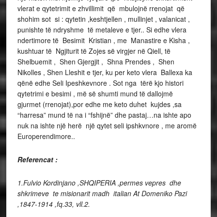
vlerat e qytetrimit e zhvillimit që mbulojnë rrenojat që
shohim sot si : qytetin ,keshtjellen , mullinjet , valanicat ,
punishte të ndryshme të metaleve e tjer.. Si edhe vlera
ndertimore të Besimit Kristian , me Manastire e Kisha ,
kushtuar të Ngjiturit të Zojes së virgjer në Qiell, të
Shelbuemit , Shen Gjergjit , Shna Prendes , Shen
Nikolles , Shen Lleshit e tjer, ku per keto vlera Ballexa ka
qënë edhe Seli Ipeshkevnore . Sot nga tërë kjo histori
qytetrimi e besimi , më së shumti mund të dallojmë
gjurmet (rrenojat),por edhe me keto duhet kujdes ,sa
“harresa” mund të na i “fshijnë” dhe pastaj…na ishte apo
nuk na ishte një herë një qytet seli ipshkvnore , me aromë
Europerendimore..
Referencat :
1.Fulvio Kordinjano ,SHQIPERIA ,permes vepres dhe
shkrimeve te misionarit madh italian At Domeniko Pazi
,1847-1914 ,fq.33, vll.2.