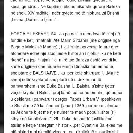
kesaj qendre… Në kuptimin ekonomiko-shoqerore Ballexa
në shek. XIV radhitej ndër qytete më të njohura ,si Drishti
,Lezha ,Durresi e tjere..“.
FORCA E LEKEVE “.
24
. Jo pa qellim mendova të citoj në
fundin e ketij “matriali” Atë Marin Sirdanin (me origjinë nga
Boga e Malesisë Madhe) , i cili ishte perveçse fetare dhe
atdhetarë edhe një studiues e historian i njohur ,ku në ketë
“kohë” na jep “ lajmin” e mirë ,se Balleza është vendi ku
kanë origjinen dhe muaren emrin Dinastia famemadhe
shqiptare e BALSHAJVE…ku per ketë shkruan: ”…Ma në
shenj ndër kryetaret shqiptarë që u dekleruan të
pamvarshem ishte Duke Balsha I…Balsha s’ishte tjeter
veçse kryetar i Balesit prej kahë pat edhe emnin , që porsa
u deklerua i pamvarur i dergoi Papes Urbani V ipeshkevin
e Shasit me 29 kallënduer (janar) 1369 ,per me e lajmruar
se Ai dhe të bijet me një numer të madh populli ishte (ri)
kthye në katolicizem.”.
25
. Duke dashur të justifikojmë
titullin e ketije “shtegtimi” historik ,per Qytetin e Ballexes me
një histori mbi njemijë-vjeçare ,po rikujtojmë shkurtimisht