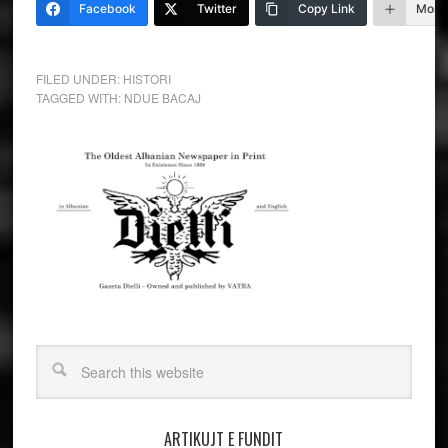
Facebook
Twitter
Copy Link
More
FILED UNDER:
HISTORI
TAGGED WITH:
NDUE BACAJ
ARTIKUJT E FUNDIT