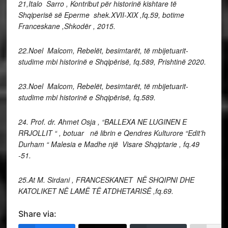
21,Italo Sarro , Kontribut për historinë kishtare të
Shqiperisë së Eperme shek.XVII-XIX ,fq.59, botime
Franceskane ,Shkodër , 2015.
22.Noel Malcom, Rebelët, besimtarët, të mbijetuarit-
studime mbi historinë e Shqipërisë, fq.589, Prishtinë 2020.
23.Noel Malcom, Rebelët, besimtarët, të mbijetuarit-
studime mbi historinë e Shqipërisë, fq.589.
24. Prof. dr. Ahmet Osja , “BALLEXA NE LUGINEN E
RRJOLLIT “ , botuar në librin e Qendres Kulturore “Edit’h
Durham “ Malesia e Madhe një Visare Shqiptarie , fq.49
-51.
25.At M. Sirdani , FRANCESKANET NË SHQIPNI DHE
KATOLIKET NË LAMË TË ATDHETARISË ,fq.69.
Share via: