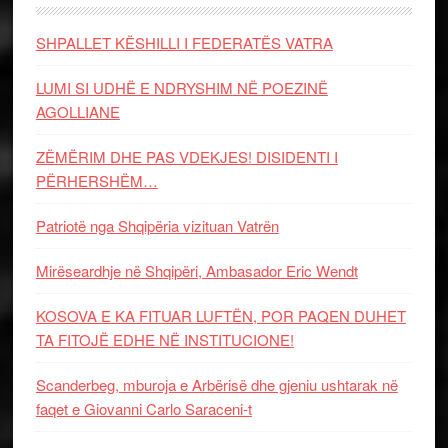
SHPALLET KËSHILLI I FEDERATËS VATRA
LUMI SI UDHË E NDRYSHIM NË POEZINË
AGOLLIANE
ZËMËRIM DHE PAS VDEKJES! DISIDENTI I
PËRHERSHËM…
Patriotë nga Shqipëria vizituan Vatrën
Mirëseardhje në Shqipëri, Ambasador Eric Wendt
KOSOVA E KA FITUAR LUFTËN, POR PAQEN DUHET
TA FITOJË EDHE NË INSTITUCIONE!
Scanderbeg, mburoja e Arbërisë dhe gjeniu ushtarak në
faqet e Giovanni Carlo Saraceni-t