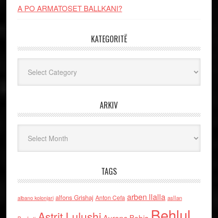
A PO ARMATOSET BALLKANI?
KATEGORITË
Kategoritë
ARKIV
Arkiv
TAGS
arben llalla
alfons Grishaj
Anton Cefa
asllan
albano kolonjari
Behlul
Astrit Lulushi
Aurenc Bebja