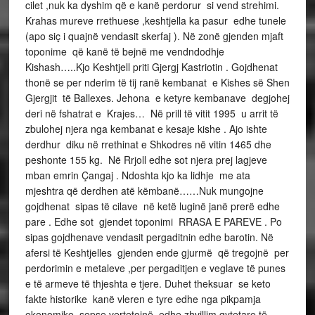
cilet ,nuk ka dyshim që e kanë perdorur si vend strehimi.
Krahas mureve rrethuese ,keshtjella ka pasur edhe tunele
(apo siç i quajnë vendasit skerfaj ). Në zonë gjenden mjaft
toponime që kanë të bejnë me vendndodhje
Kishash…..Kjo Keshtjell priti Gjergj Kastriotin . Gojdhenat
thonë se per nderim të tij ranë kembanat e Kishes së Shen
Gjergjit të Ballexes. Jehona e ketyre kembanave degjohej
deri në fshatrat e Krajes… Në prill të vitit 1995 u arrit të
zbulohej njera nga kembanat e kesaje kishe . Ajo ishte
derdhur diku në rrethinat e Shkodres në vitin 1465 dhe
peshonte 155 kg. Në Rrjoll edhe sot njera prej lagjeve
mban emrin Çangaj . Ndoshta kjo ka lidhje me ata
mjeshtra që derdhen atë këmbanë……Nuk mungojne
gojdhenat sipas të cilave në ketë luginë janë prerë edhe
pare . Edhe sot gjendet toponimi RRASA E PAREVE . Po
sipas gojdhenave vendasit pergaditnin edhe barotin. Në
afersi të Keshtjelles gjenden ende gjurmë që tregojnë per
perdorimin e metaleve ,per pergaditjen e veglave të punes
e të armeve të thjeshta e tjere. Duhet theksuar se keto
fakte historike kanë vleren e tyre edhe nga pikpamja
ekonomike ,sepse vertetojnë edhe zhvillim qytetare të