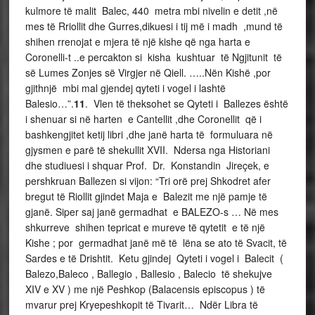
kulmore të malit Balec, 440 metra mbi nivelin e detit ,në
mes të Rriollit dhe Gurres,dikuesi i tij më i madh ,mund të
shihen rrenojat e mjera të një kishe që nga harta e
Coronelli-t ..e percakton si kisha kushtuar të Ngjitunit të
së Lumes Zonjes së Virgjer në Qiell. …..Nën Kishë ,por
gjithnjë mbi mal gjendej qyteti i vogel i lashtë
Balesio…”.
11
. Vlen të theksohet se Qyteti i Ballezes është
i shenuar si në harten e Cantellit ,dhe Coronellit që i
bashkengjitet ketij libri ,dhe janë harta të formuluara në
gjysmen e parë të shekullit XVII. Ndersa nga Historiani
dhe studiuesi i shquar Prof. Dr. Konstandin Jireçek, e
pershkruan Ballezen si vijon: “Tri orë prej Shkodret afer
bregut të Riollit gjindet Maja e Balezit me një pamje të
gjanë. Siper saj janë germadhat e BALEZO-s … Në mes
shkurreve shihen tepricat e mureve të qytetit e të një
Kishe ; por germadhat janë më të lëna se ato të Svacit, të
Sardes e të Drishtit. Ketu gjindej Qyteti i vogel i Balecit (
Balezo,Baleco , Ballegio , Ballesio , Balecio të shekujve
XIV e XV ) me një Peshkop (Balacensis episcopus ) të
mvarur prej Kryepeshkopit të Tivarit… Ndër Libra të