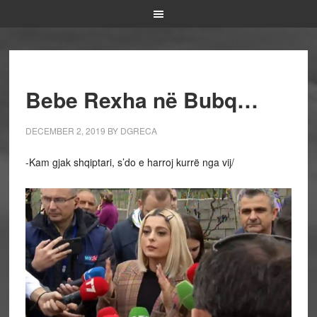
Bebe Rexha në Bubq…
DECEMBER 2, 2019
BY
DGRECA
-Kam gjak shqiptari, s’do e harroj kurrë nga vij/