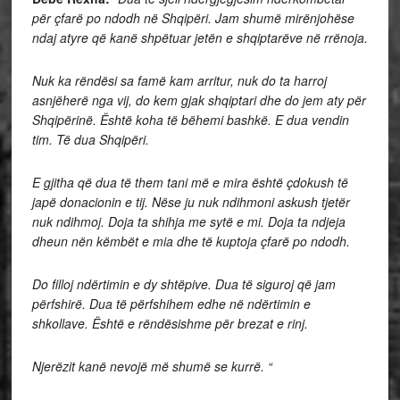
për çfarë po ndodh në Shqipëri. Jam shumë mirënjohëse
ndaj atyre që kanë shpëtuar jetën e shqiptarëve në rrënoja.
Nuk ka rëndësi sa famë kam arritur, nuk do ta harroj
asnjëherë nga vij, do kem gjak shqiptari dhe do jem aty për
Shqipërinë. Është koha të bëhemi bashkë. E dua vendin
tim. Të dua Shqipëri.
E gjitha që dua të them tani më e mira është çdokush të
japë donacionin e tij. Nëse ju nuk ndihmoni askush tjetër
nuk ndihmoj. Doja ta shihja me sytë e mi. Doja ta ndjeja
dheun nën këmbët e mia dhe të kuptoja çfarë po ndodh.
Do filloj ndërtimin e dy shtëpive. Dua të siguroj që jam
përfshirë. Dua të përfshihem edhe në ndërtimin e
shkollave. Është e rëndësishme për brezat e rinj.
Njerëzit kanë nevojë më shumë se kurrë. “