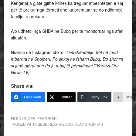
Këngëtarja gjatë gjithë kohës ka treguar mbështetjen e saj
për të prekur nga tërmeti dhe ka premtuar se do ndihmojë
familjet e prekura.
Ajo udhëtoi nga SHBA në Bubq për të monitoruar nga afër
situatën.
Ndërsa në Instagram shkroi:
“Përshëndetje. Më në fund
mbërrita në Shqipëri. Po shkoj në fshatin Bubq. Do shohim
si janë gjërat dhe do ju mbaj të përditësuar.”(Kortezi-Ora
News TV)
Share via:
Facebook
Twitter
Copy Link
More
FILED UNDER:
FEATURED
TAGGED WITH:
BEBE REXHA-BUBQ- GJAK SHQIPTAR