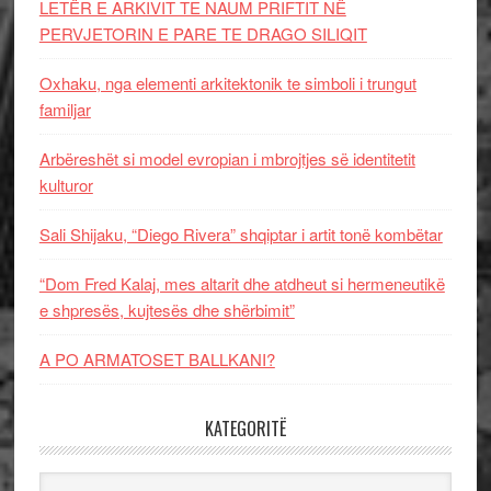
LETËR E ARKIVIT TE NAUM PRIFTIT NË
PERVJETORIN E PARE TE DRAGO SILIQIT
Oxhaku, nga elementi arkitektonik te simboli i trungut
familjar
Arbëreshët si model evropian i mbrojtjes së identitetit
kulturor
Sali Shijaku, “Diego Rivera” shqiptar i artit tonë kombëtar
“Dom Fred Kalaj, mes altarit dhe atdheut si hermeneutikë
e shpresës, kujtesës dhe shërbimit”
A PO ARMATOSET BALLKANI?
KATEGORITË
Kategoritë