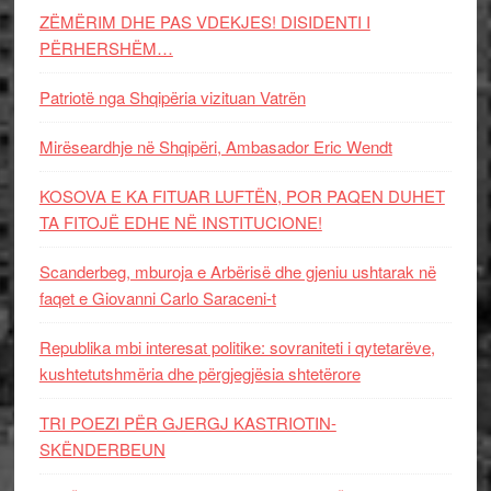
ZËMËRIM DHE PAS VDEKJES! DISIDENTI I
PËRHERSHËM…
Patriotë nga Shqipëria vizituan Vatrën
Mirëseardhje në Shqipëri, Ambasador Eric Wendt
KOSOVA E KA FITUAR LUFTËN, POR PAQEN DUHET
TA FITOJË EDHE NË INSTITUCIONE!
Scanderbeg, mburoja e Arbërisë dhe gjeniu ushtarak në
faqet e Giovanni Carlo Saraceni-t
Republika mbi interesat politike: sovraniteti i qytetarëve,
kushtetutshmëria dhe përgjegjësia shtetërore
TRI POEZI PËR GJERGJ KASTRIOTIN-
SKËNDERBEUN