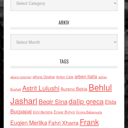
ARKIV
Arkiv
TAGS
arben llalla
alfons Grishaj
Anton Cefa
asllan
albano kolonjari
Behlul
Astrit Lulushi
Aurenc Bebja
Bushati
Jashari
dalip greca
Beqir Sina
Elida
Buçpapaj
Enver Bytyci
Elmi Berisha
Ermira Babamusta
Frank
Eugjen Merlika
Fahri Xharra