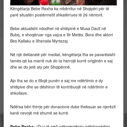
Këngëtarja Bebe Rexha ka mbërritur në Shqipëri për të
parë situatën postërmetit shkatërrues të 26 nëntorit.
Bebe aktualisht ndodhet në shtëpinë e Musa Dacit në
Bubq, e shoqëruar nga vajza e Ilir Metës, Bora dhe aktori
Bes Kallaku e Xhensila Myrtezaj.
Në një deklaratë për mediat, këngëtarja tha se pavarësisht
famës që ka marrë nuk do ta harrojë kurrë origjinën e saj
dhe se do jetë aty për Shqipërinë.
Ajo tha se do e fillojë punën e saj me ndërtimin e dy
shtëpive dhe se dëshiron të kontribuojë në ndërtimin e
shkollave.
Ndërsa bëri thirrje për donacione duke theksuar se njerëzit
kanë nevojë më shumë se kurrë.
Bebe Rexha:
“Dua të sjell ndërgjegjësim ndërkombëtar