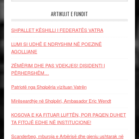
ARTIKUJT E FUNDIT
SHPALLET KËSHILLI I FEDERATËS VATRA
LUMI SI UDHË E NDRYSHIM NË POEZINË
AGOLLIANE
ZËMËRIM DHE PAS VDEKJES! DISIDENTI I
PËRHERSHËM…
Patriotë nga Shqipëria vizituan Vatrën
Mirëseardhje në Shqipëri, Ambasador Eric Wendt
KOSOVA E KA FITUAR LUFTËN, POR PAQEN DUHET
TA FITOJË EDHE NË INSTITUCIONE!
Scanderbeg, mburoja e Arbërisë dhe gjeniu ushtarak në