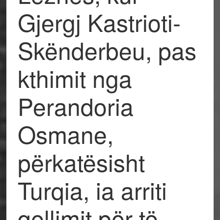
Gjergj Kastrioti-
Skënderbeu, pas
kthimit nga
Perandoria
Osmane,
përkatësisht
Turqia, ia arriti
qellimit për të