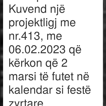
Kuvend një
projektligj me
nr.413, me
06.02.2023 që
kërkon që 2
marsi të futet në
kalendar si festë
zyrtare.