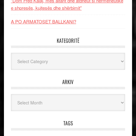
“Dom Fred Kalaj, mes altarit dhe atdheut si hermeneutikë
e shpresës, kujtesës dhe shërbimit”
A PO ARMATOSET BALLKANI?
KATEGORITË
Kategoritë
ARKIV
Arkiv
TAGS