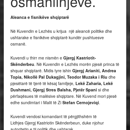
osmanlinjëve.
Aleanca e fisnikëve shqiptarë
Në Kuvendin e Lezhës u krijua një aleancë politike dhe
ushtarake e fisnikëve shqiptarë kundër pushtuesve
osmanë.
Kuvendi u thirr me nismën e
Gjergj Kastriotit-
Skënderbeu
. Në Kuvendin e Lezhës morën pjesë princa të
shquar shqiptarë. Midis tyre ishin
Gjergj Arianiti, Andrea
Topia, Nikollë Pal Dukagjini, Teodor Muzaka i Riu
dhe
pjesëtarë të tjerë të kësaj familjeje,
Lekë Zaharia, Lekë
Dushmani, Gjergj Stres Balsha, Pjetër Spani
si dhe
përfaqësues të malësive shqiptare. Në Kuvend mori pjesë
edhe sundimtari i Malit të Zi
Stefan Cernojeviqi
.
Kuvendi vendosi komandant të përgjithshëm të
Lidhjes Gjergj Kastriotin Skënderbeun, duke njohur
autoritetin e tij politik dhe ushtarak.