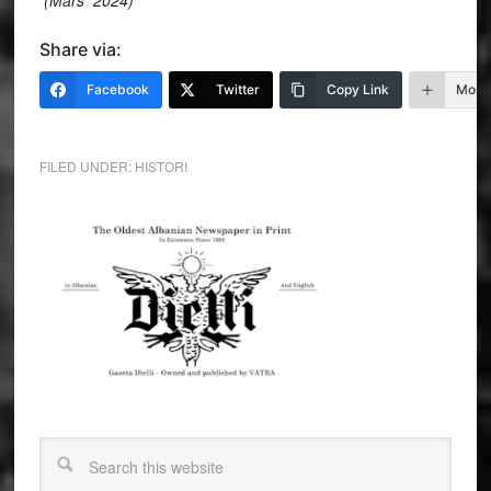
Share via:
Facebook
Twitter
Copy Link
More
FILED UNDER:
HISTORI