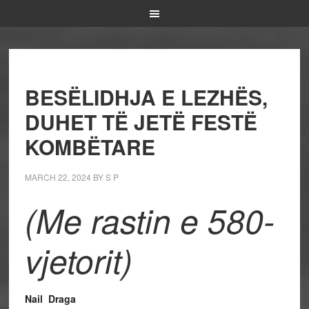
BESËLIDHJA E LEZHËS,
DUHET TË JETË FESTË
KOMBËTARE
MARCH 22, 2024
BY
S P
(Me rastin e 580-
vjetorit)
Nail Draga