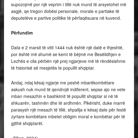
supozojmë por një veprim i tillë nuk mund të arsyetohet më
asgjë, qe tregon dobësi personale, morale e partiake të
deputetëve e partive politike të përfaqësuara në kuvend.
Përfundim
Data e 2 marsit të vitit 1444 nuk është një datë e thjeshtë,
por është më shumë se kemi të bëjmë me Besëlidhjen e
Lezhës e cila përbën një prej ngjarjeve më të rëndësishme
të historisë së mesjetës te popullit shqiptar.
Andaj, ndaj kësaj ngjarje me peshë mbarëkombëtare
askush nuk mund të qendrojë indiferent, sepse ajo ne vete
mban mesazhin e bashkimit të popullit shqiptar si në të
shkuarën, tashmën dhe të ardhmën. Pikërisht, duke marrë
parasysh një mesazh të tillë, shpallja e kësaj date për festë
zyrtare kombëtare mbetet obligim moral e kombëtar për të
gjithë shqiptarët.
(Mars 2024)