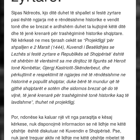
Sipas Ndrecës, kjo ditë duhet të shpallet si festë zyrtare
pasi është ngjarja më e rëndësishme historike e vendit
tonë dhe se brezat e ardhshëm duhet ta kujtojnë këtë ditë
dhe të jenë krenarë për trashëgiminë historike shqiptare.
Në kërkesë ne mes tjerash cekët se
“Projektligji ‘për
shpalljen e 2 Marsit (1444), Kuvendi i Besëlidhjes se
Lezhës si festë zyrtare e Republikës së Shqipërisë’ është
në shërbim të vlerësimit sa me dinjitoz të figurës së Heroit
tonë Kombëtar, Gjergj Kastriotit-Skënderbeut, dhe
përkujtimit e respektimit të ngjarjes më të rëndësishme ne
historinë e popullit shqiptar, duke bërë të mundur që të
gjithë shqiptarët e sotëm dhe sidomos brezat që do të
vijnë, të jenë krenarë për trashëgiminë tonë historike kaq të
lavdishme”, thuhet në projektligj.
Por, ndonëse ka kaluar një vit nga paraqitja e kësaj
kërkese, nuk disponojmë informacion se në lidhje me këtë
çështje është diskutuar në Kuvendin e Shqipërisë. Pse,
nuk janë treguar aktiv në lidhje me këtë çështje mbetet të