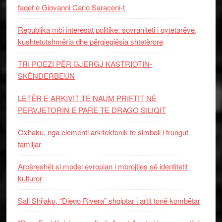
faqet e Giovanni Carlo Saraceni-t
Republika mbi interesat politike: sovraniteti i qytetarëve,
kushtetutshmëria dhe përgjegjësia shtetërore
TRI POEZI PËR GJERGJ KASTRIOTIN-
SKËNDERBEUN
LETËR E ARKIVIT TE NAUM PRIFTIT NË
PERVJETORIN E PARE TE DRAGO SILIQIT
Oxhaku, nga elementi arkitektonik te simboli i trungut
familjar
Arbëreshët si model evropian i mbrojtjes së identitetit
kulturor
Sali Shijaku, “Diego Rivera” shqiptar i artit tonë kombëtar