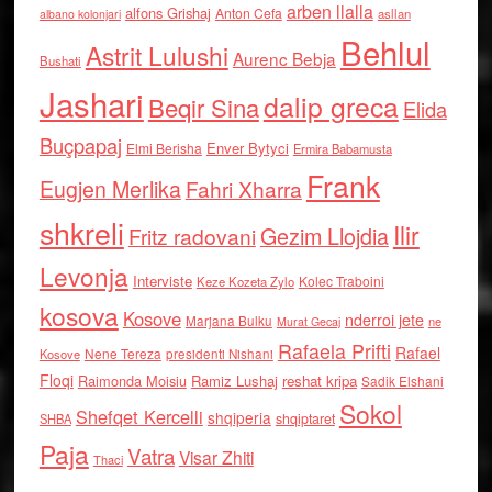
arben llalla
alfons Grishaj
Anton Cefa
asllan
albano kolonjari
Behlul
Astrit Lulushi
Aurenc Bebja
Bushati
Jashari
dalip greca
Beqir Sina
Elida
Buçpapaj
Enver Bytyci
Elmi Berisha
Ermira Babamusta
Frank
Eugjen Merlika
Fahri Xharra
shkreli
Ilir
Gezim Llojdia
Fritz radovani
Levonja
Interviste
Kolec Traboini
Keze Kozeta Zylo
kosova
Kosove
nderroi jete
Marjana Bulku
ne
Murat Gecaj
Rafaela Prifti
Rafael
Nene Tereza
Kosove
presidenti Nishani
Floqi
Raimonda Moisiu
Ramiz Lushaj
reshat kripa
Sadik Elshani
Sokol
Shefqet Kercelli
shqiperia
shqiptaret
SHBA
Paja
Vatra
Visar Zhiti
Thaci