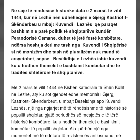
Në sajë të rëndësisë historike data e 2 marsit të vitit
1444, kur në Lezhë nën udhëheqjen e Gjergj Kastriotit-
Skënderbeu u mbajt Kuvendi i Lezhës qe paraqet
bashkimin e parë politik të shqiptarëve kundër
Perandorisë Osmane, duhet të jetë festë kombëtare,
ndërsa heshtja deri me tash nga Kuvendi i Shqipërisë
si në monizëm dhe tash në pluralizëm nuk mund të
arsyetohet, sepse,
Besëlidhja e Lezhës ishte kuvendi
ku u hodhën themelet e bashkimit kombëtar dhe të
traditës shtetërore të shqiptarëve.
Më 2 mars te vitit 1444 në Kishën katedrale të Shën Kollit,
në Lezhë, aty ku sot gjendet edhe memoriali i Gjergj
Kastriotit- Skënderbeut, u mbajt Besëlidhja apo Kuvendi i
Lezhës, një nga ngjarjet më të rëndësishme të historisë së
popullit shqiptar, gjatë periudhës së mesjetës e të tërë
historisë kombëtare, ku u hodhën themelet e bashkimit
kombëtar të popullit shqiptar. Ajo përbën një nga
momentet më të ndritura të rezistencës antiosmane, në