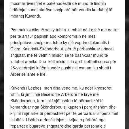
mosmarrëveshjet e pakënaqësitë që mund të lindnin
ndërmjet sundimtarëve shqiptarë për vendin ku duhej të
mbahej Kuvendi.
Por, nuk ka dilemë se ky tubim u mbajt në Lezhë me qellim
për të arritur pajtimin apo kompromisin ne mes
principatave shqiptare. Ishte ky një veprim diplomatik i
Gjergj Kastriotit-Skënderbeut, për të përbashkuar princat
shqiptar, me të vetmin mision se të bashkuar mund të
luftohet armiku.Dhe këti misioni ia arriti qellimit sepse për
25-vjet drejtoi luftën kundër pushtimit osman, ku shteti i
Arbërisë ishte e lirë.
Kuvendi i Lezhës mori disa vendime, ku ndër kryesoret
ishin, krijimi i një Besëlidhje Arbërore në krye me
Skënderbeun, formimi i një ushtrie të përbashkët të
komanduar nga Skënderbeu si kapiten i përgjithshëm dhe
krijimi i një arke të përbashkët për të përballuar shpenzimet
e luftës. Ushtria e Besëlidhjes u krijua e përbërë nga
repartet e bujarëve shqiptarë dhe garda personale e