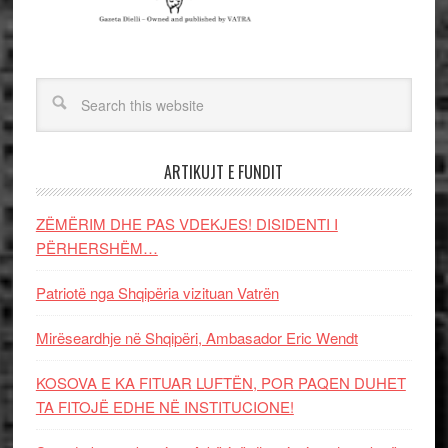
ARTIKUJT E FUNDIT
ZËMËRIM DHE PAS VDEKJES! DISIDENTI I
PËRHERSHËM…
Patriotë nga Shqipëria vizituan Vatrën
Mirëseardhje në Shqipëri, Ambasador Eric Wendt
KOSOVA E KA FITUAR LUFTËN, POR PAQEN DUHET
TA FITOJË EDHE NË INSTITUCIONE!