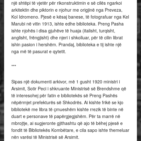
një shtëpi të vjetër për rikonstruktimin e së cilës ngarkoi
arkitektin dhe piktorin e njohur me origjinë nga Preveza,
Kol Idromeno. Pjesë e kësaj banese, të fotografuar nga Kel
Marubi në vitin 1913, ishte edhe biblioteka. Preng Pasha
ishte njohës i disa gjuhëve të huaja (italisht, turqisht,
anglisht, frëngjisht) dhe njeri i shkolluar, për të cilin librat
ishin pasion i hershëm. Prandaj, biblioteka e tij ishte një
nga më të pasurat e qytetit.
***
Sipas një dokumenti arkivor, më 1 gusht 1920 ministri i
Arsimit, Sotir Peci i shkruante Ministrisë së Brendshme që
të interesohej për fatin e bibliotekës së Preng Pashës
nëpërmjet prefekturës së Shkodrës. Ai kishte frikë se kjo
bibliotekë me libra të çmueshëm kishte rrezik të binte në
duart e personave të papërgjegjshëm. Për ta marrë në
mbrojtje, ai sugjeronte gjithashtu që ajo të bëhej pjesë e
fondit të Bibliotekës Kombëtare, e cila sapo ishte themeluar
nën varësi të Ministrisë së Arsimit.