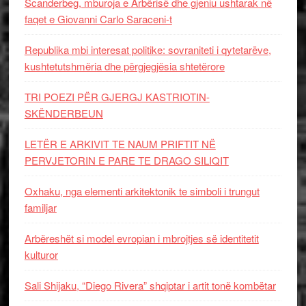
Scanderbeg, mburoja e Arbërisë dhe gjeniu ushtarak në
faqet e Giovanni Carlo Saraceni-t
Republika mbi interesat politike: sovraniteti i qytetarëve,
kushtetutshmëria dhe përgjegjësia shtetërore
TRI POEZI PËR GJERGJ KASTRIOTIN-
SKËNDERBEUN
LETËR E ARKIVIT TE NAUM PRIFTIT NË
PERVJETORIN E PARE TE DRAGO SILIQIT
Oxhaku, nga elementi arkitektonik te simboli i trungut
familjar
Arbëreshët si model evropian i mbrojtjes së identitetit
kulturor
Sali Shijaku, “Diego Rivera” shqiptar i artit tonë kombëtar