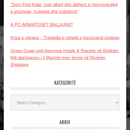
“Dom Fred Kalaj, mes altarit dhe atdheut si hermeneutikë
e shpresës, kujtesës dhe shërbimit”
A PO ARMATOSET BALLKANI?
Kriza e vlerave – Tragjedia e vërtetë e tranzicionit shqiptar
Green Coast sjell Nammos Hotels & Resorts në Shqipëri:
Një destinacion i ri lifestyle merr formë në Rivierën
Shqiptare
KATEGORITË
Kategoritë
ARKIV