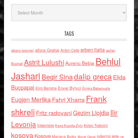
Arkiv
TAGS
arben llalla
alfons Grishaj
Anton Cefa
asllan
albano kolonjari
Behlul
Astrit Lulushi
Aurenc Bebja
Bushati
Jashari
dalip greca
Beqir Sina
Elida
Buçpapaj
Enver Bytyci
Elmi Berisha
Ermira Babamusta
Frank
Eugjen Merlika
Fahri Xharra
shkreli
Ilir
Gezim Llojdia
Fritz radovani
Levonja
Interviste
Kolec Traboini
Keze Kozeta Zylo
kosova
Kosove
nderroi jete
Marjana Bulku
ne
Murat Gecaj