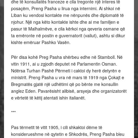
dhe të konsullatës franceze e cila tregonte një interes të
posaçëm, Preng Pasha u lirua nga internimi. Ai shkoi në
Liban ku vendosi kontakte me nënpunës dhe diplomatë të
njohur. Një nga këto kontakte ishte dhe ai me familjen e
pasur të Malhalmëve, e cila kërkoi nga qeveria osmane që
ta emëronte në postin e guvernatorit (valiut), ashtu si dikur
kishte emëruar Pashko Vasën.
Për disa kohë Preg Pasha shërbeu edhe në Stamboll. Në
vitin 1911, ai u zgjodh deputet në Parlamentin Osman.
Ndërsa Turhan Pashë Përmeti i caktoi dy herë detyrën e
ministrit. Preng Pasha u vra në mars të 1919 nga Çokajt e
Bregmatës gjatë një udhëtimi që po bënte me konsullin
anglez Eden. Pavarësisht alibisë, arsyeja dhe organizatorët
e vërtetë të këtij atentati ishin italianët.
***
Pas tërmetit të vitit 1905, i cili shkaktoi dëme të
konsiderueshme në qytetin e Shkodrës, Preng Pasha bleu