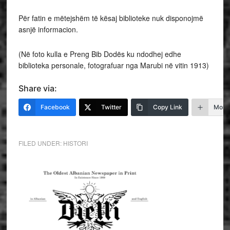
Për fatin e mëtejshëm të kësaj biblioteke nuk disponojmë
asnjë informacion.
(Në foto kulla e Preng Bib Dodës ku ndodhej edhe
biblioteka personale, fotografuar nga Marubi në vitin 1913)
Share via:
Facebook
Twitter
Copy Link
More
FILED UNDER:
HISTORI