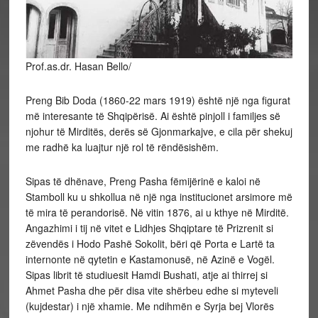
Prof.as.dr. Hasan Bello/
Preng Bib Doda (1860-22 mars 1919) është një nga figurat
më interesante të Shqipërisë. Ai është pinjoll i familjes së
njohur të Mirditës, derës së Gjonmarkajve, e cila për shekuj
me radhë ka luajtur një rol të rëndësishëm.
Sipas të dhënave, Preng Pasha fëmijërinë e kaloi në
Stamboll ku u shkollua në një nga institucionet arsimore më
të mira të perandorisë. Në vitin 1876, ai u kthye në Mirditë.
Angazhimi i tij në vitet e Lidhjes Shqiptare të Prizrenit si
zëvendës i Hodo Pashë Sokolit, bëri që Porta e Lartë ta
internonte në qytetin e Kastamonusë, në Azinë e Vogël.
Sipas librit të studiuesit Hamdi Bushati, atje ai thirrej si
Ahmet Pasha dhe për disa vite shërbeu edhe si myteveli
(kujdestar) i një xhamie. Me ndihmën e Syrja bej Vlorës