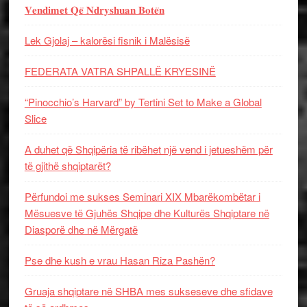
𝐕𝐞𝐧𝐝𝐢𝐦𝐞𝐭 𝐐𝐞̈ 𝐍𝐝𝐫𝐲𝐬𝐡𝐮𝐚𝐧 𝐁𝐨𝐭𝐞̈𝐧
Lek Gjolaj – kalorësi fisnik i Malësisë
FEDERATA VATRA SHPALLË KRYESINË
“Pinocchio’s Harvard” by Tertini Set to Make a Global
Slice
A duhet që Shqipëria të ribëhet një vend i jetueshëm për
të gjithë shqiptarët?
Përfundoi me sukses Seminari XIX Mbarëkombëtar i
Mësuesve të Gjuhës Shqipe dhe Kulturës Shqiptare në
Diasporë dhe në Mërgatë
Pse dhe kush e vrau Hasan Riza Pashën?
Gruaja shqiptare në SHBA mes sukseseve dhe sfidave