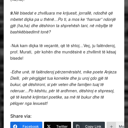
9.
Në bisedat e zhvilluara me krijuesit, jorrallë, ndodhë që
mbetet diçka pa u thënë…Po ti, a mos ke “harruar” ndonjë
gjë (ha,ha) dhe dëshiron ta shprehësh tani, në mbyllje të
bashkëbisedimit tonë?
-Nuk kam diçka të veçantë, që të shtoj…Veç, ju falënderoj,
prof. Murati, për kohën dhe mundësinë e zhvllimit të kësaj
bisede!
-Edhe unë, të falënderoj përzemërsisht, mike poete Anjeza
Dielli, për përgjigjet tua korrekte dhe ju uroj çdo gjë të
bukur, që dëshironi, si për veten dhe familjen tuaj të
nderuar…Po kështu, për të ardhmen, dëshiroj e shpresoj,
që të keshë krijimtari poetike, sa më të bukur dhe të
pëlqyer nga lexuesit!
Share via:
Facebook
Twitter
Copy Link
More