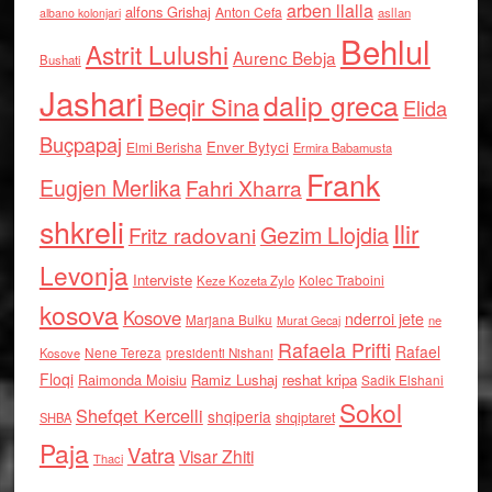
arben llalla
alfons Grishaj
Anton Cefa
asllan
albano kolonjari
Behlul
Astrit Lulushi
Aurenc Bebja
Bushati
Jashari
dalip greca
Beqir Sina
Elida
Buçpapaj
Enver Bytyci
Elmi Berisha
Ermira Babamusta
Frank
Eugjen Merlika
Fahri Xharra
shkreli
Ilir
Gezim Llojdia
Fritz radovani
Levonja
Interviste
Kolec Traboini
Keze Kozeta Zylo
kosova
Kosove
nderroi jete
Marjana Bulku
ne
Murat Gecaj
Rafaela Prifti
Rafael
Nene Tereza
Kosove
presidenti Nishani
Floqi
Raimonda Moisiu
Ramiz Lushaj
reshat kripa
Sadik Elshani
Sokol
Shefqet Kercelli
shqiperia
shqiptaret
SHBA
Paja
Vatra
Visar Zhiti
Thaci