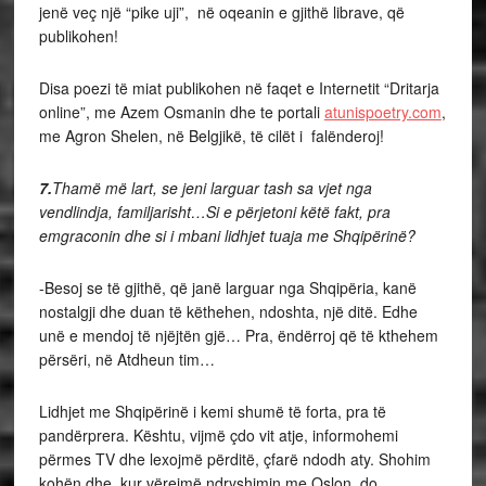
jenë veç një “pike uji”, në oqeanin e gjithë librave, që
publikohen!
Disa poezi të miat publikohen në faqet e Internetit “Dritarja
online”, me Azem Osmanin dhe te portali
atunispoetry.com
,
me Agron Shelen, në Belgjikë, të cilët i falënderoj!
7.
Thamë më lart, se jeni larguar tash sa vjet nga
vendlindja, familjarisht…Si e përjetoni këtë fakt, pra
emgraconin dhe si i mbani lidhjet tuaja me Shqipërinë?
-Besoj se të gjithë, që janë larguar nga Shqipëria, kanë
nostalgji dhe duan të këthehen, ndoshta, një ditë. Edhe
unë e mendoj të njëjtën gjë… Pra, ëndërroj që të kthehem
përsëri, në Atdheun tim…
Lidhjet me Shqipërinë i kemi shumë të forta, pra të
pandërprera. Kështu, vijmë çdo vit atje, informohemi
përmes TV dhe lexojmë përditë, çfarë ndodh aty. Shohim
kohën dhe, kur vërejmë ndryshimin me Oslon, do