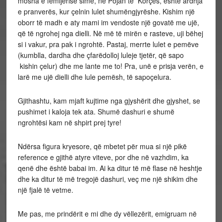
mosha e fëmijërisë sime, në Pojan të Korçës, është ardhja
e pranverës, kur çelnin lulet shumëngjyrëshe. Kishim një
oborr të madh e aty mami im vendoste një govatë me ujë,
që të ngrohej nga dielli. Në më të mirën e rasteve, uji bëhej
si i vakur, pra pak i ngrohtë. Pastaj, merrte lulet e pemëve
(kumblla, dardha dhe çfarëdolloj luleje tjetër, që sapo
kishin çelur) dhe me lante me to! Pra, unë e prisja verën, e
larë me ujë dielli dhe lule pemësh, të sapoçelura.
Gjithashtu, kam mjaft kujtime nga gjyshërit dhe gjyshet, se
pushimet i kaloja tek ata. Shumë dashuri e shumë
ngrohtësi kam në shpirt prej tyre!
Ndërsa figura kryesore, që mbetet për mua si një pikë
reference e gjithë atyre viteve, por dhe në vazhdim, ka
qenë dhe është babai im. Ai ka ditur të më flase në heshtje
dhe ka ditur të më tregojë dashuri, veç me një shikim dhe
një fjalë të vetme.
Me pas, me prindërit e mi dhe dy vëllezërit, emigruam në