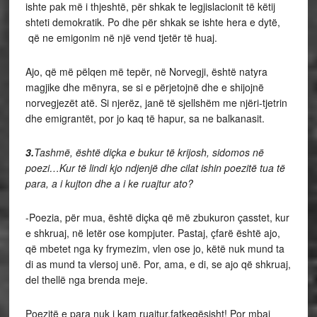
ishte pak më i thjeshtë, për shkak te legjislacionit të këtij
shteti demokratik. Po dhe për shkak se ishte hera e dytë,
që ne emigonim në një vend tjetër të huaj.
Ajo, që më pëlqen më tepër, në Norvegji, është natyra
magjike dhe mënyra, se si e përjetojnë dhe e shijojnë
norvegjezët atë. Si njerëz, janë të sjellshëm me njëri-tjetrin
dhe emigrantët, por jo kaq të hapur, sa ne balkanasit.
3.
Tashmë, është diçka e bukur të krijosh, sidomos në
poezi…Kur të lindi kjo ndjenjë dhe cilat ishin poezitë tua të
para, a i kujton dhe a i ke ruajtur ato?
-Poezia, për mua, është diçka që më zbukuron çasstet, kur
e shkruaj, në letër ose kompjuter. Pastaj, çfarë është ajo,
që mbetet nga ky frymezim, vlen ose jo, këtë nuk mund ta
di as mund ta vlersoj unë. Por, ama, e di, se ajo që shkruaj,
del thellë nga brenda meje.
Poezitë e para nuk i kam ruajtur,fatkeqësisht! Por mbaj