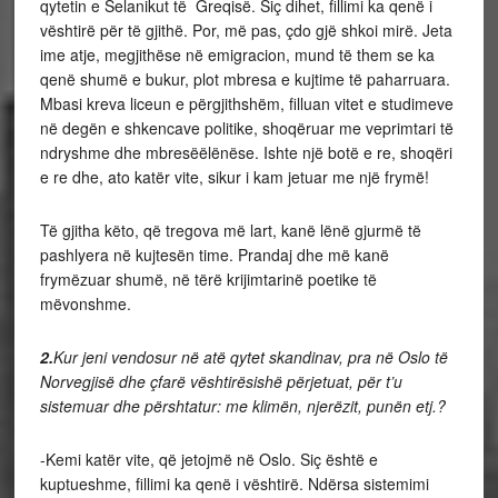
qytetin e Selanikut të Greqisë. Siç dihet, fillimi ka qenë i
vështirë për të gjithë. Por, më pas, çdo gjë shkoi mirë. Jeta
ime atje, megjithëse në emigracion, mund të them se ka
qenë shumë e bukur, plot mbresa e kujtime të paharruara.
Mbasi kreva liceun e përgjithshëm, filluan vitet e studimeve
në degën e shkencave politike, shoqëruar me veprimtari të
ndryshme dhe mbresëëlënëse. Ishte një botë e re, shoqëri
e re dhe, ato katër vite, sikur i kam jetuar me një frymë!
Të gjitha këto, që tregova më lart, kanë lënë gjurmë të
pashlyera në kujtesën time. Prandaj dhe më kanë
frymëzuar shumë, në tërë krijimtarinë poetike të
mëvonshme.
2.
Kur jeni vendosur në atë qytet skandinav, pra në Oslo të
Norvegjisë dhe çfarë vështirësishë përjetuat, për t’u
sistemuar dhe përshtatur: me klimën, njerëzit, punën etj.?
-Kemi katër vite, që jetojmë në Oslo. Siç është e
kuptueshme, fillimi ka qenë i vështirë. Ndërsa sistemimi