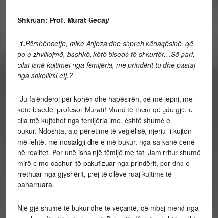
Shkruan: Prof. Murat Gecaj/
1.
Përshëndetje, mike Anjeza dhe shpreh kënaqësinë, që
po e zhvillojmë, bashkë, këtë bisedë të shkurtër…Së pari,
cilat janë kujtimet nga fëmijëria, me prindërit tu dhe pastaj
nga shkollimi etj.?
-Ju falënderoj për kohën dhe hapësirën, që më jepni, me
këtë bisedë, profesor Murati! Mund të them që çdo gjë, e
cila më kujtohet nga femijëria ime, është shumë e
bukur. Ndoshta, ato përjetime të vegjëlisë, njeriu i kujton
më lehtë, me nostalgji dhe e më bukur, nga sa kanë qenë
në realitet. Por unë isha një fëmijë me fat. Jam rritur shumë
mirë e me dashuri të pakufizuar nga prindërit, por dhe e
rrethuar nga gjyshërit, prej të cilëve ruaj kujtime të
paharruara.
Një gjë shumë të bukur dhe të veçantë, që mbaj mend nga