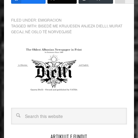
FILED UNDER:
EMIGRACION
TAGGED WITH:
BISEDË ME KRIJUESEN ANJEZA DIELLI
,
MURAT
GECAJ
,
NË OSLO TË NORVEGJISË
ARTIKUJT E FUNDIT