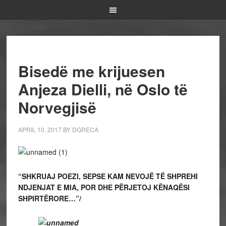
Bisedë me krijuesen
Anjeza Dielli, në Oslo të
Norvegjisë
APRIL 10, 2017
BY
DGRECA
“SHKRUAJ POEZI, SEPSE KAM NEVOJË TË SHPREHI
NDJENJAT E MIA, POR DHE PËRJETOJ KËNAQËSI
SHPIRTËRORE…”/