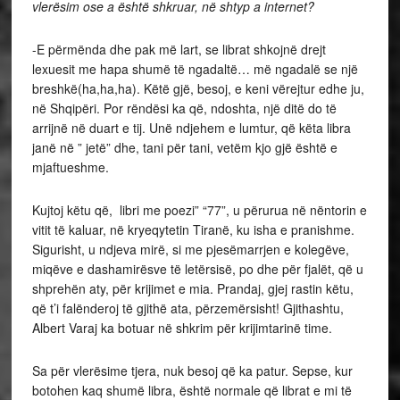
vlerësim ose a është shkruar, në shtyp a internet?
-E përmënda dhe pak më lart, se librat shkojnë drejt
lexuesit me hapa shumë të ngadaltë… më ngadalë se një
breshkë(ha,ha,ha). Këtë gjë, besoj, e keni vërejtur edhe ju,
në Shqipëri. Por rëndësi ka që, ndoshta, një ditë do të
arrijnë në duart e tij. Unë ndjehem e lumtur, që këta libra
janë në ” jetë” dhe, tani për tani, vetëm kjo gjë është e
mjaftueshme.
Kujtoj këtu që, libri me poezi” “77”, u përurua në nëntorin e
vitit të kaluar, në kryeqytetin Tiranë, ku isha e pranishme.
Sigurisht, u ndjeva mirë, si me pjesëmarrjen e kolegëve,
miqëve e dashamirësve të letërsisë, po dhe për fjalët, që u
shprehën aty, për krijimet e mia. Prandaj, gjej rastin këtu,
që t’i falënderoj të gjithë ata, përzemërsisht! Gjithashtu,
Albert Varaj ka botuar në shkrim për krijimtarinë time.
Sa për vlerësime tjera, nuk besoj që ka patur. Sepse, kur
botohen kaq shumë libra, është normale që librat e mi të