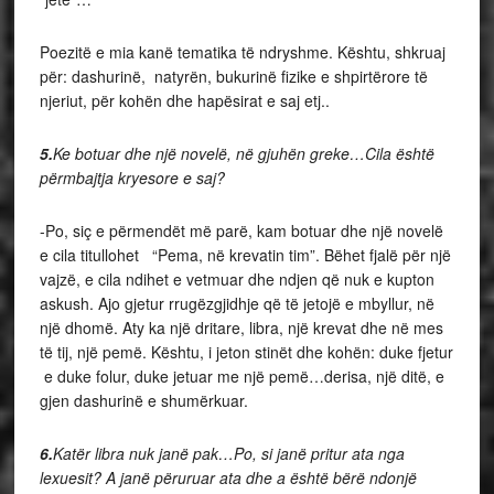
Poezitë e mia kanë tematika të ndryshme.
Kështu, shkruaj
për: dashurinë, natyrën, bukurinë fizike e shpirtërore të
njeriut, për kohën dhe hapësirat e saj etj..
5.
Ke botuar dhe një novelë, në gjuhën greke…Cila është
përmbajtja kryesore e saj?
-Po, siç e përmendët më parë, kam botuar dhe një novelë
e cila titullohet
“Pema, në krevatin tim”.
Bëhet fjalë për një
vajzë, e cila ndihet e vetmuar dhe ndjen që nuk e kupton
askush.
Ajo gjetur rrugëzgjidhje që të jetojë e mbyllur, në
një dhomë. Aty ka një dritare, libra, një krevat dhe në mes
të tij, një pemë. Kështu, i jeton stinët dhe kohën: duke fjetur
e duke folur, duke jetuar me një pemë…derisa, një ditë, e
gjen dashurinë e shumërkuar.
6.
Katër libra nuk janë pak…Po, si janë pritur ata nga
lexuesit? A janë përuruar ata dhe a është bërë ndonjë