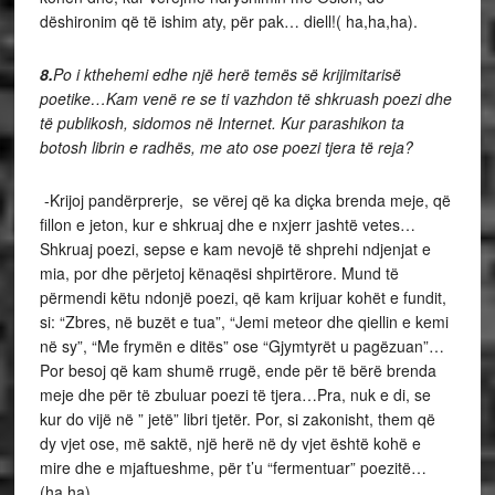
dëshironim që të ishim aty, për pak… diell!( ha,ha,ha).
8.
Po i kthehemi edhe një herë temës së krijimitarisë
poetike…Kam venë re se ti vazhdon të shkruash poezi dhe
të publikosh, sidomos në Internet. Kur parashikon ta
botosh librin e radhës, me ato ose poezi tjera të reja?
-Krijoj pandërprerje, se vërej që ka diçka brenda meje, që
fillon e jeton, kur e shkruaj dhe e nxjerr jashtë vetes…
Shkruaj poezi, sepse e kam nevojë të shprehi ndjenjat e
mia, por dhe përjetoj kënaqësi shpirtërore. Mund të
përmendi këtu ndonjë poezi, që kam krijuar kohët e fundit,
si: “Zbres, në buzët e tua”, “Jemi meteor dhe qiellin e kemi
në sy”, “Me frymën e ditës” ose “Gjymtyrët u pagëzuan”…
Por besoj që kam shumë rrugë, ende për të bërë brenda
meje dhe për të zbuluar poezi të tjera…Pra, nuk e di, se
kur do vijë në ” jetë” libri tjetër. Por, si zakonisht, them që
dy vjet ose, më saktë, një herë në dy vjet është kohë e
mire dhe e mjaftueshme, për t’u “fermentuar” poezitë…
(ha,ha).