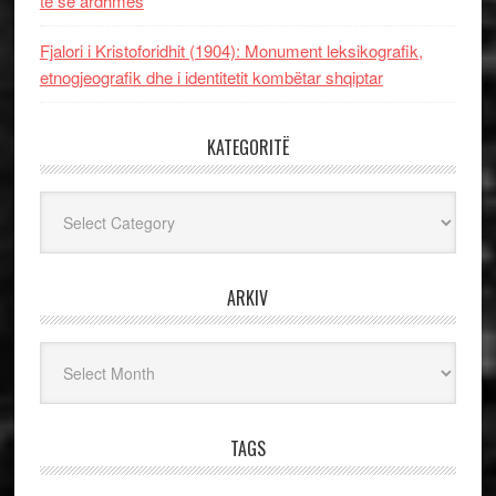
të së ardhmes
Fjalori i Kristoforidhit (1904): Monument leksikografik,
etnogjeografik dhe i identitetit kombëtar shqiptar
KATEGORITË
Kategoritë
ARKIV
Arkiv
TAGS