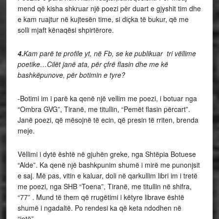
mend që kisha shkruar një poezi për duart e gjyshit tim dhe
e kam ruajtur në kujtesën time, si diçka të bukur, që me
solli mjaft kënaqësi shpirtërore.
4.
Kam parë te profile yt, në Fb, se ke publikuar tri vëllime
poetike…Cilët janë ata, për çfrë flasin dhe me kë
bashkëpunove, për botimin e tyre?
-Botimi im i parë ka qenë një vellim me poezi, i botuar nga
“Ombra GVG”, Tiranë, me titullin, “Pemët flasin përcart”.
Janë poezi, që mësojnë të ecin, që presin të rriten, brenda
meje.
Vëllimi i dytë është në gjuhën greke, nga Shtëpia Botuese
“Alde”. Ka qenë një bashkpunim shumë i mirë me punonjsit
e saj. Më pas, vitin e kaluar, doli në qarkullim libri im i tretë
me poezi, nga SHB “Toena”, Tiranë, me titullin në shifra,
“77” . Mund të them që rrugëtimi i këtyre librave është
shumë i ngadaltë. Po rendesi ka që keta ndodhen në
“jetë”…