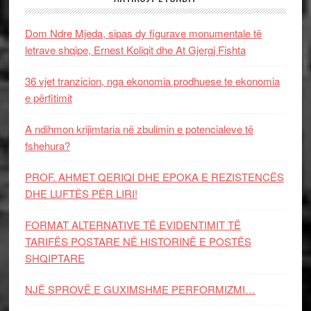
Dom Ndre Mjeda, sipas dy figurave monumentale të
letrave shqipe, Ernest Koliqit dhe At Gjergj Fishta
36 vjet tranzicion, nga ekonomia prodhuese te ekonomia
e përfitimit
A ndihmon krijimtaria në zbulimin e potencialeve të
fshehura?
PROF. AHMET QERIQI DHE EPOKA E REZISTENCЁS
DHE LUFTЁS PЁR LIRI!
FORMAT ALTERNATIVE TË EVIDENTIMIT TË
TARIFËS POSTARE NË HISTORINË E POSTËS
SHQIPTARE
NJË SPROVË E GUXIMSHME PERFORMIZMI…