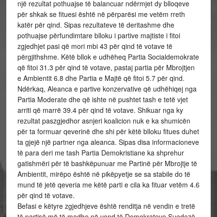
një rezultat pothuajse të balancuar ndërmjet dy blloqeve
për shkak se fituesi është në përparësi me vetëm rreth
katër për qind. Sipas rezultateve të deritashme dhe
pothuajse përfundimtare blloku i partive majtiste i fitoi
zgjedhjet pasi që mori mbi 43 për qind të votave të
përgjithshme. Këtë bllok e udhëheq Partia Socialdemokrate
që fitoi 31.3 për qind të votave, pastaj partia për Mbrojtjen
e Ambientit 6.8 dhe Partia e Majtë që fitoi 5.7 për qind.
Ndërkaq, Aleanca e partive konzervative që udhëhiqej nga
Partia Moderate dhe që ishte në pushtet tash e tetë vjet
arriti që marrë 39.4 për qind të votave. Shikuar nga ky
rezultat paszgjedhor asnjeri koalicion nuk e ka shumicën
për ta formuar qeverinë dhe shi për këtë blloku fitues duhet
ta gjejë një partner nga aleanca. Sipas disa informacioneve
të para deri me tash Partia Demokristiane ka shprehur
gatishmëri për të bashkëpunuar me Partinë për Mbrojtje të
Ambientit, mirëpo është në pikëpyetje se sa stabile do të
mund të jetë qeveria me këtë parti e cila ka fituar vetëm 4.6
për qind të votave.
Befasi e këtyre zgjedhjeve është renditja në vendin e tretë
të partisë më të madhe në vend të Demokrateve Suedezë