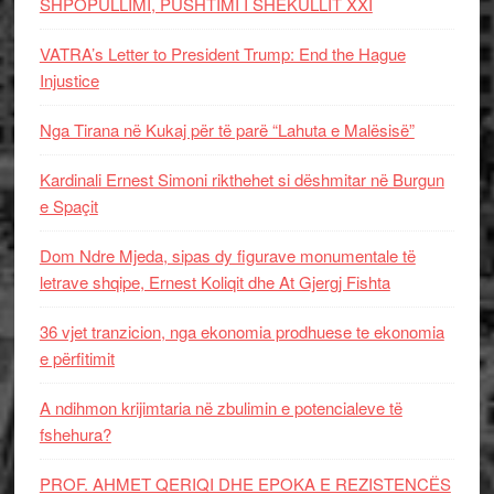
SHPOPULLIMI, PUSHTIMI I SHEKULLIT XXI
VATRA’s Letter to President Trump: End the Hague
Injustice
Nga Tirana në Kukaj për të parë “Lahuta e Malësisë”
Kardinali Ernest Simoni rikthehet si dëshmitar në Burgun
e Spaçit
Dom Ndre Mjeda, sipas dy figurave monumentale të
letrave shqipe, Ernest Koliqit dhe At Gjergj Fishta
36 vjet tranzicion, nga ekonomia prodhuese te ekonomia
e përfitimit
A ndihmon krijimtaria në zbulimin e potencialeve të
fshehura?
PROF. AHMET QERIQI DHE EPOKA E REZISTENCЁS