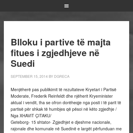
Blloku i partive të majta
fitues i zgjedhjeve në
Suedi
SEPTEMBER 15, 2014
BY
DGRECA
Menjëherë pas publikimit të rezultateve Kryetari i Partisë
Moderate, Frederik Reinfeldt dhe njëherit Kryeminister
aktual i vendit, tha se ofron dorëheqje nga posti i të parit të
partisë për shkak të humbjes që pësoi në këto zgjedhje /
Nga XHAVIT ÇITAKU/
Geteborg- 15 shtator- Zgjedhjet e djeshme nacionale,
rajonale dhe komunale në Suedinë e largët përfunduan me