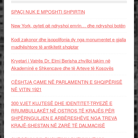
SPAÇI NUK E MPOSHTI SHPIRTIN
New York, qyteti që ndryshoi emrin… dhe ndryshoi botën
Kodi zakonor dhe isopolifonia dy nga monumentet e gjalla
madhështore të antikitetit shqiptar
Kryetari i Vatrës Dr. Elmi Berisha zhvilloi takim në
Akademinë e Shkencave dhe të Arteve të Kosovës
ÇËSHTJA ÇAME NË PARLAMENTIN E SHQIPËRISË
NË VITIN 1921
300 VJET KUJTESË DHE IDENTITET-TRYEZË E
RRUMBULLAKËT NË OSTROS TË KRAJËS PËR
SHPËRNGULJEN E ARBËRESHËVE NGA TREVA
KRAJË-SHESTAN NË ZARË TË DALMACISË