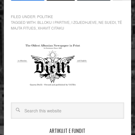
FILED UNDER:
POLITIKE
TAGGED WITH:
BLLOKU I PARTIVE
,
I ZGJEDHJEVE
,
NE SUEDI
,
TË
MAJTA FITUES
,
XHAVIT CITAKU
ARTIKUJT E FUNDIT