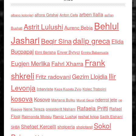
arben llalla
alfons Grishaj
Anton Cefa
asllan
albano kolonjari
Behlul
Astrit Lulushi
Aurenc Bebja
Bushati
Jashari
dalip greca
Beqir Sina
Elida
Buçpapaj
Enver Bytyci
Elmi Berisha
Ermira Babamusta
Frank
Eugjen Merlika
Fahri Xharra
shkreli
Ilir
Gezim Llojdia
Fritz radovani
Levonja
Interviste
Kolec Traboini
Keze Kozeta Zylo
kosova
Kosove
nderroi jete
Marjana Bulku
ne
Murat Gecaj
Rafaela Prifti
Rafael
Nene Tereza
Kosove
presidenti Nishani
Floqi
Raimonda Moisiu
Ramiz Lushaj
reshat kripa
Sadik Elshani
Sokol
Shefqet Kercelli
shqiperia
shqiptaret
SHBA