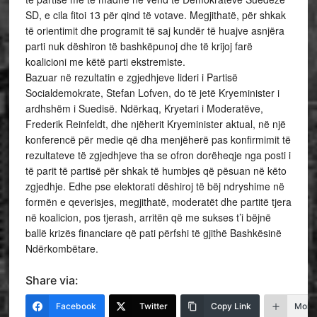
SD, e cila fitoi 13 për qind të votave. Megjithatë, për shkak
të orientimit dhe programit të saj kundër të huajve asnjëra
parti nuk dëshiron të bashkëpunoj dhe të krijoj farë
koalicioni me këtë parti ekstremiste.
Bazuar në rezultatin e zgjedhjeve lideri i Partisë
Socialdemokrate, Stefan Lofven, do të jetë Kryeminister i
ardhshëm i Suedisë. Ndërkaq, Kryetari i Moderatëve,
Frederik Reinfeldt, dhe njëherit Kryeminister aktual, në një
konferencë për medie që dha menjëherë pas konfirmimit të
rezultateve të zgjedhjeve tha se ofron dorëheqje nga posti i
të parit të partisë për shkak të humbjes që pësuan në këto
zgjedhje. Edhe pse elektorati dëshiroj të bëj ndryshime në
formën e qeverisjes, megjithatë, moderatët dhe partitë tjera
në koalicion, pos tjerash, arritën që me sukses t’i bëjnë
ballë krizës financiare që pati përfshi të gjithë Bashkësinë
Ndërkombëtare.
Share via:
Facebook
Twitter
Copy Link
More