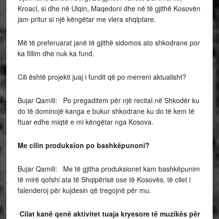
Kroaci, si dhe në Ulqin, Maqedoni dhe në të gjithë Kosovën
jam pritur si një këngëtar me vlera shqiptare.
Më të preferuarat janë të gjithë sidomos ato shkodrane por
ka fillim dhe nuk ka fund.
Cili është projekti juaj i fundit që po merreni aktualisht?
Bujar Qamili: Po pregaditem për një recital në Shkodër ku
do të dominojë kanga e bukur shkodrane ku do të kem të
ftuar edhe miqtë e mi këngëtar nga Kosova.
Me cilin produksion po bashkëpunoni?
Bujar Qamili: Me të gjitha produksionet kam bashkëpunim
të mirë qofshi ata të Shqipërisë ose të Kosovës, të cilet i
falenderoj për kujdesin që tregojnë për mu.
Cilat kanë qenë aktivitet tuaja kryesore të muzikës për