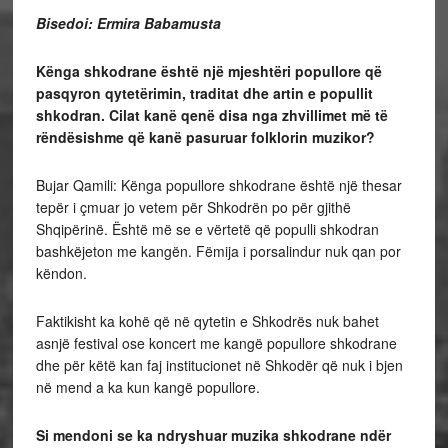
Bisedoi: Ermira Babamusta
Kënga shkodrane është një mjeshtëri popullore që
pasqyron qytetërimin, traditat dhe artin e popullit
shkodran. Cilat kanë qenë disa nga zhvillimet më të
rëndësishme që kanë pasuruar folklorin muzikor?
Bujar Qamili: Kënga popullore shkodrane është një thesar
tepër i çmuar jo vetem për Shkodrën po për gjithë
Shqipërinë. Është më se e vërtetë që populli shkodran
bashkëjeton me kangën. Fëmija i porsalindur nuk qan por
këndon.
Faktikisht ka kohë që në qytetin e Shkodrës nuk bahet
asnjë festival ose koncert me kangë popullore shkodrane
dhe për këtë kan faj institucionet në Shkodër që nuk i bjen
në mend a ka kun kangë popullore.
Si mendoni se ka ndryshuar muzika shkodrane ndër