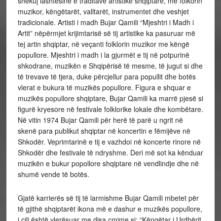
shekuj lashtësinë e traditave artistike shqiptare, me folkorin
muzikor, këngëtarët, valltarët, instrumentet dhe veshjet
tradicionale. Artisti i madh Bujar Qamili “Mjeshtri i Madh i
Artit” nëpërmjet krijimtarisë së tij artistike ka pasuruar më
tej artin shqiptar, në veçanti folklorin muzikor me këngë
popullore. Mjeshtri i madh i la gjurmët e tij në potpurinë
shkodrane, muzikën e Shqipërisë të mesme, të jugut si dhe
të trevave të tjera, duke përcjellur para popullit dhe botës
vlerat e bukura të muzikës popullore.
Figura e shquar e
muzikës popullore shqiptare, Bujar Qamili ka marrë pjesë si
figurë kryesore në festivale folklorike lokale dhe kombëtare.
Në vitin 1974 Bujar Qamili për herë të parë u ngrit në
skenë para publikut shqiptar në koncertin e fëmijëve në
Shkodër. Veprimtarinë e tij e vazhdoi në koncerte rinore në
Shkodër dhe festivale të ndryshme. Deri më sot ka kënduar
muzikën e bukur popollore shqiptare në vendlindje dhe në
shumë vende të botës.
Gjatë karrierës së tij të larmishme Bujar Qamili mbetet për
të gjithë shqiptarët ikona më e dashur e muzikës popullore,
i cili është vlerësuar me disa çmime si: “Këngëtar i Urdhërit,