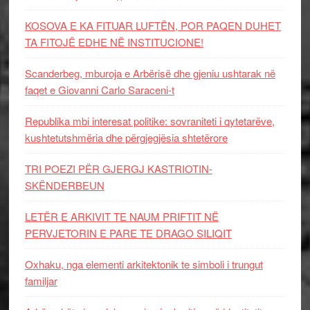
KOSOVA E KA FITUAR LUFTËN, POR PAQEN DUHET
TA FITOJË EDHE NË INSTITUCIONE!
Scanderbeg, mburoja e Arbërisë dhe gjeniu ushtarak në
faqet e Giovanni Carlo Saraceni-t
Republika mbi interesat politike: sovraniteti i qytetarëve,
kushtetutshmëria dhe përgjegjësia shtetërore
TRI POEZI PËR GJERGJ KASTRIOTIN-
SKËNDERBEUN
LETËR E ARKIVIT TE NAUM PRIFTIT NË
PERVJETORIN E PARE TE DRAGO SILIQIT
Oxhaku, nga elementi arkitektonik te simboli i trungut
familjar