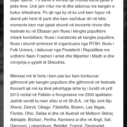
jetës time. Unë jam rritur me të dhe sidomos me kangën e
bukur shkodrane. Po që nga ky vit ku unë kam hypur në
skenë për herë të parë dhe kam vazhduar dri në këto
momente kam mar pjesë shumë në koncerte rinore dhe
festivale ku në Elbasan jam fitues i këngës populklore
mbarë kombëtare, fitues i maratonës së kangës popullore,
fitues i shumë qmimeve të organizuara nga RTSH, fitues i
Folk Univers, i dekuruar nga Presidenti i Republikes me
urdhërin Naim Frasheri i arteë dhe Mjeshter i Madh si dhe
mirnjohja e qytetit të Shkodrës.
Mbresat më të forta i kam pas kur kam konkuruar
gjithmonë për kangën popullore dhe gjithmonë në festivale.
Koncerti që më ka lënë përshtypje ishte ky i fundit në prill
2013 recital në Pallatin e Kongreseve me 2500 spektator.
Jashtë vendit ku kam shku si në Sh.B.A., në Nju Jork Nju
Xhersi, Detroit, Cikago, Filadelfia, Boston, Las Vegas,
Florida, Ohio, Dallas si dhe në Australi në Melborn Sidnej,
Adelajde, Brizban, Pertha, Kambera si dhe në Angli, Itali,
Gjermani, Luksemburg, Belgjikë, Francë, Danimarkë,