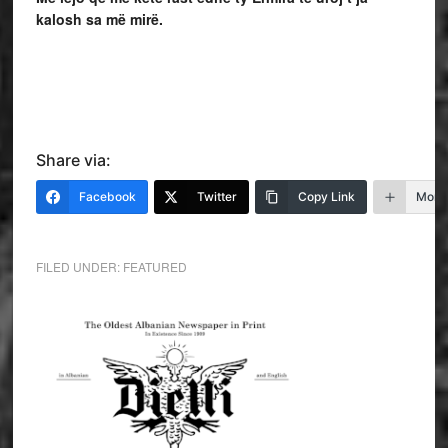
kalosh sa më mirë.
Share via:
Facebook
Twitter
Copy Link
More
FILED UNDER:
FEATURED