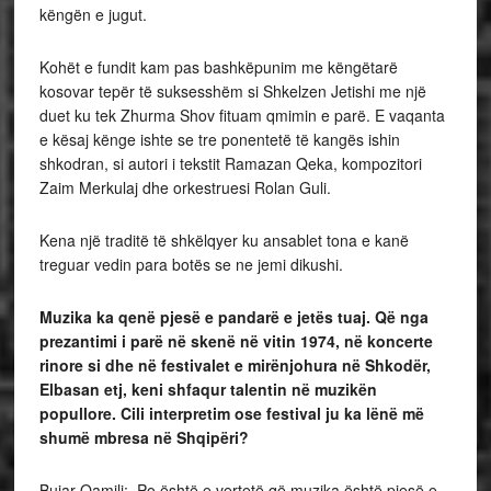
këngën e jugut.
Kohët e fundit kam pas bashkëpunim me këngëtarë
kosovar tepër të suksesshëm si Shkelzen Jetishi me një
duet ku tek Zhurma Shov fituam qmimin e parë. E vaqanta
e kësaj kënge ishte se tre ponentetë të kangës ishin
shkodran, si autori i tekstit Ramazan Qeka, kompozitori
Zaim Merkulaj dhe orkestruesi Rolan Guli.
Kena një traditë të shkëlqyer ku ansablet tona e kanë
treguar vedin para botës se ne jemi dikushi.
Muzika ka qenë pjesë e pandarë e jetës tuaj. Që nga
prezantimi i parë në skenë në vitin 1974, në koncerte
rinore si dhe në festivalet e mirënjohura në Shkodër,
Elbasan etj, keni shfaqur talentin në muzikën
popullore. Cili interpretim ose festival ju ka lënë më
shumë mbresa në Shqipëri?
Bujar Qamili: Po është e vertetë që muzika është pjesë e