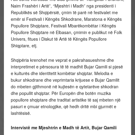
Naim Frashëri i Artë”, “Mjeshtri i Madh” nga presidenti i
Republikës së Shqipërsië, çmim të parë në festivalet me
emër si Festivali i Këngës Shkodrane, Maratona e Këngës
Popullore Shqiptare, Festivali Mbarëkombëtar i Këngës
Popullore Shqiptare në Elbasan, çmimin e publikut në Folk
Univers, fitues i Diskut të Artë të Këngës Popullore
Shiqptare, etj.
Shqipëria krenohet me veprat e pakrahasueshme dhe
interpretimet e përsosura të të madhit Bujar Qamili si pjesë
e kulturës dhe identitetit kombëtar shqiptar. Melodia e
bukur shkodrane dhe veprimtaria krijuese e Bujar Qamilit
do mbeten gjithmonë në kujtesën e qytetarëve shkodran
dhe popullit shqiptar. Për Europën dhe botën muzika
popullore shqiptare dhe traditat artistike të saj mbeten një
pasuri e çmuar etnologjike, që hedh dritë mbi gjurmët e
lashtësisë.
Intervistë me Mjeshtrin e Madh të Artit, Bujar Qamili