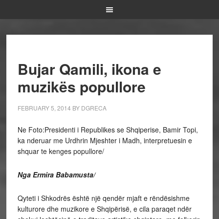
Bujar Qamili, ikona e
muzikës popullore
FEBRUARY 5, 2014
BY
DGRECA
Ne Foto:Presidenti i Republikes se Shqiperise, Bamir Topi,
ka nderuar me Urdhrin Mjeshter i Madh, interpretuesin e
shquar te kenges popullore/
Nga Ermira Babamusta/
Qyteti i Shkodrës është një qendër mjaft e rëndësishme
kulturore dhe muzikore e Shqipërisë, e cila paraqet ndër