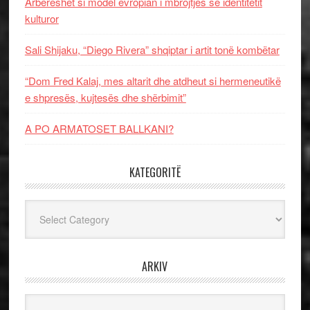
Arbëreshët si model evropian i mbrojtjes së identitetit
kulturor
Sali Shijaku, “Diego Rivera” shqiptar i artit tonë kombëtar
“Dom Fred Kalaj, mes altarit dhe atdheut si hermeneutikë
e shpresës, kujtesës dhe shërbimit”
A PO ARMATOSET BALLKANI?
KATEGORITË
Kategoritë
ARKIV
Arkiv