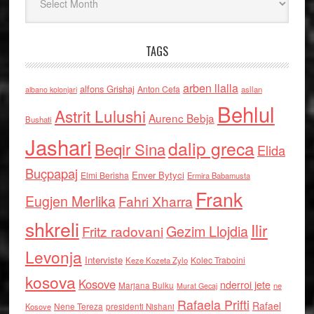
TAGS
arben llalla
alfons Grishaj
Anton Cefa
asllan
albano kolonjari
Behlul
Astrit Lulushi
Aurenc Bebja
Bushati
Jashari
dalip greca
Beqir Sina
Elida
Buçpapaj
Enver Bytyci
Elmi Berisha
Ermira Babamusta
Frank
Eugjen Merlika
Fahri Xharra
shkreli
Ilir
Gezim Llojdia
Fritz radovani
Levonja
Interviste
Kolec Traboini
Keze Kozeta Zylo
kosova
Kosove
nderroi jete
Marjana Bulku
ne
Murat Gecaj
Rafaela Prifti
Rafael
Nene Tereza
Kosove
presidenti Nishani