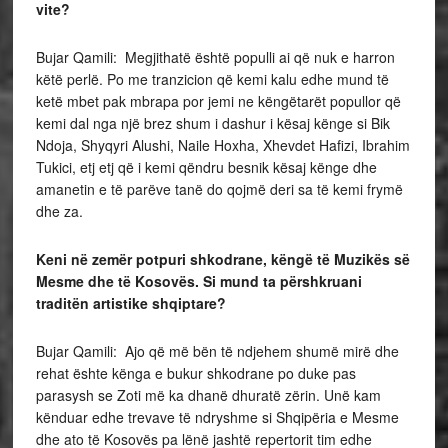
vite?
Bujar Qamili: Megjithatë është populli ai që nuk e harron
këtë perlë. Po me tranzicion që kemi kalu edhe mund të
ketë mbet pak mbrapa por jemi ne këngëtarët popullor që
kemi dal nga një brez shum i dashur i kësaj kënge si Bik
Ndoja, Shyqyri Alushi, Naile Hoxha, Xhevdet Hafizi, Ibrahim
Tukici, etj etj që i kemi qëndru besnik kësaj kënge dhe
amanetin e të parëve tanë do qojmë deri sa të kemi frymë
dhe za.
Keni në zemër potpuri shkodrane, këngë të Muzikës së
Mesme dhe të Kosovës. Si mund ta përshkruani
traditën artistike shqiptare?
Bujar Qamili: Ajo që më bën të ndjehem shumë mirë dhe
rehat ështe kënga e bukur shkodrane po duke pas
parasysh se Zoti më ka dhanë dhuratë zërin. Unë kam
kënduar edhe trevave të ndryshme si Shqipëria e Mesme
dhe ato të Kosovës pa lënë jashtë repertorit tim edhe