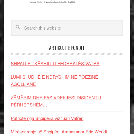
ARTIKUJT E FUNDIT
SHPALLET KËSHILLI I FEDERATËS VATRA
LUMI SI UDHË E NDRYSHIM NË POEZINË
AGOLLIANE
ZËMËRIM DHE PAS VDEKJES! DISIDENTI I
PËRHERSHËM…
Patriotë nga Shqipëria vizituan Vatrën
Mirëseardhje në Shqipëri, Ambasador Eric Wendt