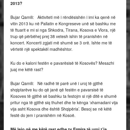
2013?
Bujar Qamili: Aktiviteti më i rëndësishën i imi ka qenë në
vitin 2013 ku në Pallatin e Kongreseve unë së bashku me
të ftuarit e mi si nga Shkodra, Tirana, Kosova e Vlora, një
trup që përbëhej prej 38 vetesh ishin të pranishën në
koncert. Koncerti zgjati më shumë se 3 orë. Ishte me të
vërtetë një spektakël madhështor.
Ku do e kaloni festën e pavarësisë të Kosovës? Mesazhi
juaj me këtë rast?
Bujar Qamili: Në radhë të parë unë i uroj të gjithë
shqiptarëve ku do që janë që festën e pavarsisë të
Kosoves të gjithë së bashku ta festojm si një ditë e shumë
pritur nga të gjithë siq thuhet dhe te kënga ‘xhamadani vija
vija asht Kosova dhe është Shqipëria’. Besoj se në këtë
festë do jem i pranishëm në Kosoë.
Më lejo që me këtë rast edhe ty Ermira të uroj t’ja