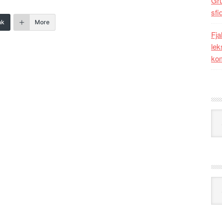
Gr
sfi
nk
More
Fja
lek
kom
Kat
Ark