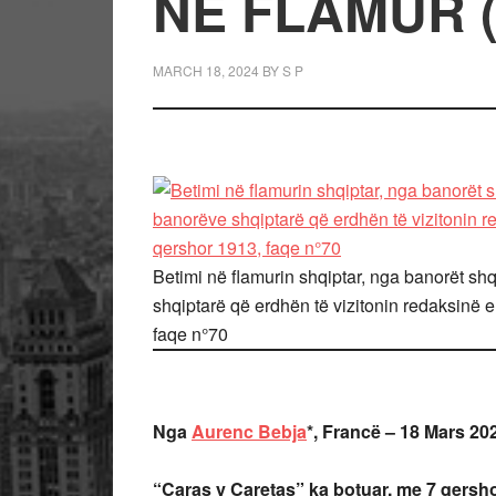
NË FLAMUR 
MARCH 18, 2024
BY
S P
Betimi në flamurin shqiptar, nga banorët sh
shqiptarë që erdhën të vizitonin redaksinë e
faqe n°70
Nga
Aurenc Bebja
*, Francë – 18 Mars 20
“Caras y Caretas” ka botuar, me 7 qersho