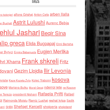
TAGS
arben llalla
alfons Grishaj
Anton Cefa
no kolonjari
Astrit Lulushi
Aurenc Bebja
an Bushati
ehlul Jashari
Beqir Sina
alip greca
Elida Buçpapaj
Elmi Berisha
Eugjen Merlika
er Bytyci
Ermira Babamusta
Frank shkreli
hri Xharra
Fritz
Ilir Levonja
Gezim Llojdia
dovani
kosova
rviste
Kolec Traboini
Keze Kozeta Zylo
sove
nderroi jete
Marjana Bulku
ne Kosove
Murat Gecaj
Rafaela Prifti
Rafael
e Tereza
presidenti Nishani
qi
Raimonda Moisiu
Ramiz Lushaj
reshat kripa
Sadik
Shefqet Kercelli
shqiperia
hani
shqiptaret
SHBA