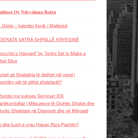
𝐝𝐢𝐦𝐞𝐭 𝐐𝐞̈ 𝐍𝐝𝐫𝐲𝐬𝐡𝐮𝐚𝐧 𝐁𝐨𝐭𝐞̈𝐧
 Gjolaj – kalorësi fisnik i Malësisë
DERATA VATRA SHPALLË KRYESINË
nocchio’s Harvard” by Tertini Set to Make a
bal Slice
uhet që Shqipëria të ribëhet një vend i
ueshëm për të gjithë shqiptarët?
fundoi me sukses Seminari XIX
rëkombëtar i Mësuesve të Gjuhës Shqipe dhe
turës Shqiptare në Diasporë dhe në Mërgatë
 dhe kush e vrau Hasan Riza Pashën?