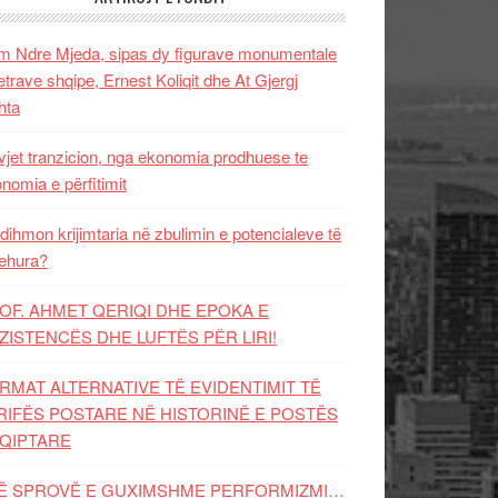
 Ndre Mjeda, sipas dy figurave monumentale
letrave shqipe, Ernest Koliqit dhe At Gjergj
hta
vjet tranzicion, nga ekonomia prodhuese te
nomia e përfitimit
dihmon krijimtaria në zbulimin e potencialeve të
ehura?
OF. AHMET QERIQI DHE EPOKA E
ZISTENCЁS DHE LUFTЁS PЁR LIRI!
RMAT ALTERNATIVE TË EVIDENTIMIT TË
RIFËS POSTARE NË HISTORINË E POSTËS
QIPTARE
Ë SPROVË E GUXIMSHME PERFORMIZMI…