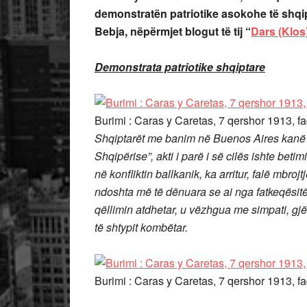
demonstratën patriotike asokohe të shqi
Bebja, nëpërmjet blogut të tij “
Dars (Klos
Demonstrata patriotike shqiptare
Burimi : Caras y Caretas, 7 qershor 1913, f
Shqiptarët me banim në Buenos Aires kanë f
Shqipërise”, akti i parë i së cilës ishte beti
në konfliktin ballkanik, ka arritur, falë mbroj
ndoshta më të dënuara se ai nga fatkeqësitë
qëllimin atdhetar, u vëzhgua me simpati, gjë 
të shtypit kombëtar.
Burimi : Caras y Caretas, 7 qershor 1913, f