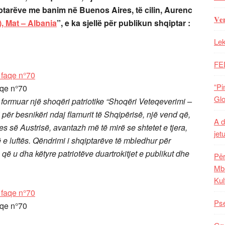
ptarëve me banim në Buenos Aires, të cilin, Aurenc
𝐕𝐞
), Mat – Albania
”, e ka sjellë për publikun shqiptar :
Lek
FE
“Pi
aqe n°70
Glo
ormuar një shoqëri patriotike “Shoqëri Veteqeverimi –
mi për besnikëri ndaj flamurit të Shqipërisë, një vend që,
A d
tjes së Austrisë, avantazh më të mirë se shtetet e tjera,
jet
 e luftës. Qëndrimi i shqiptarëve të mbledhur për
që u dha këtyre patriotëve duartrokitjet e publikut dhe
Për
Mba
Kul
Pse
aqe n°70