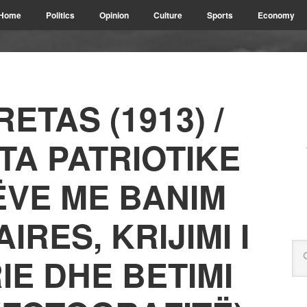
Home
Politics
Opinion
Culture
Sports
Economy
ETAS (1913) /
A PATRIOTIKE
ËVE ME BANIM
IRES, KRIJIMI I
IE DHE BETIMI