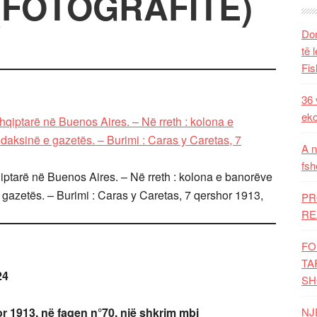
(FOTOGRAFITË)
Dom
të 
Fis
36 
eko
A n
fsh
qiptarë në Buenos Aires. – Në rreth : kolona e banorëve
 gazetës. – Burimi : Caras y Caretas, 7 qershor 1913,
PR
RE
FO
TA
24
SH
r 1913, në faqen n°70, një shkrim mbi
NJ