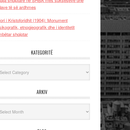
uaja shqiptare në SHBA mes sukseseve dhe
dave të së ardhmes
lori i Kristoforidhit (1904): Monument
sikografik, etnogjeografik dhe i identitetit
bëtar shqiptar
KATEGORITË
egoritë
ARKIV
iv