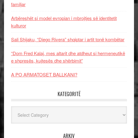
familjar
Arbëreshët si model evropian i mbrojtjes së identitetit
kulturor
Sali Shijaku, “Diego Rivera” shqiptar i artit tonë kombëtar
“Dom Fred Kalaj, mes altarit dhe atdheut si hermeneutikë
e shpresës, kujtesës dhe shërbimit”
A PO ARMATOSET BALLKANI?
KATEGORITË
Kategoritë
ARKIV