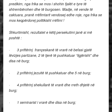
predikim, nga frika se mos i shohin fjalët e tyre të
shtrembërohen dhe të burgosen. Madje, në vende të
caktuara, pranë rrëfimtarit vendosej edhe roje, nga frika se
mos keqpërdorej politikisht rrëfimi !
Shkurtimisht, rezultatet e këtij persekutimi janë si më
poshtë :
·
3 priftërinj françeskanë të vrarë në befasi gjatë
lëvizjes partizane, 2 të tjerë të pushkatuar “ligjërisht” dhe
disa në burg;
·
2 priftërinj jezuitë të pushkatuar dhe 5 në burg;
·
4 priftërinj shekullarë të vrarë dhe rreth dhjetë në
burg;
·
1 seminarist i vrarë dhe disa në burg;