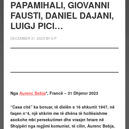
PAPAMIHALI, GIOVANNI
FAUSTI, DANIEL DAJANI,
LUIGJ PICI…
DECEMBER 31, 2023
BY
S P
Nga
Aurenc Bebja
*, Francë – 31 Dhjetor 2023
“Casa cité” ka botuar, të dielën e 16 shkurtit 1947, në
faqen n°4, një shkrim me të dhëna të hollësishme
asokohe mbi persekutimet dhe vrasjet fetare në
Shqipëri nga regjimi komunist, të cilin, Aurenc Bebja,