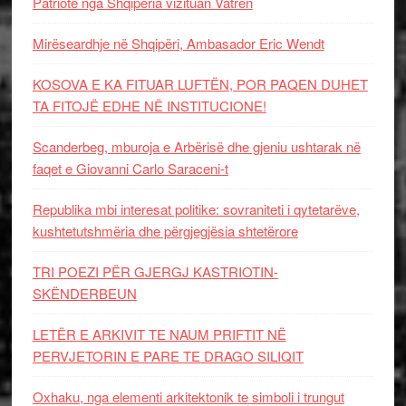
Patriotë nga Shqipëria vizituan Vatrën
Mirëseardhje në Shqipëri, Ambasador Eric Wendt
KOSOVA E KA FITUAR LUFTËN, POR PAQEN DUHET
TA FITOJË EDHE NË INSTITUCIONE!
Scanderbeg, mburoja e Arbërisë dhe gjeniu ushtarak në
faqet e Giovanni Carlo Saraceni-t
Republika mbi interesat politike: sovraniteti i qytetarëve,
kushtetutshmëria dhe përgjegjësia shtetërore
TRI POEZI PËR GJERGJ KASTRIOTIN-
SKËNDERBEUN
LETËR E ARKIVIT TE NAUM PRIFTIT NË
PERVJETORIN E PARE TE DRAGO SILIQIT
Oxhaku, nga elementi arkitektonik te simboli i trungut