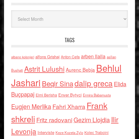
Arkiv
TAGS
arben llalla
alfons Grishaj
Anton Cefa
asllan
albano kolonjari
Behlul
Astrit Lulushi
Aurenc Bebja
Bushati
Jashari
dalip greca
Beqir Sina
Elida
Buçpapaj
Enver Bytyci
Elmi Berisha
Ermira Babamusta
Frank
Eugjen Merlika
Fahri Xharra
shkreli
Ilir
Gezim Llojdia
Fritz radovani
Levonja
Interviste
Kolec Traboini
Keze Kozeta Zylo