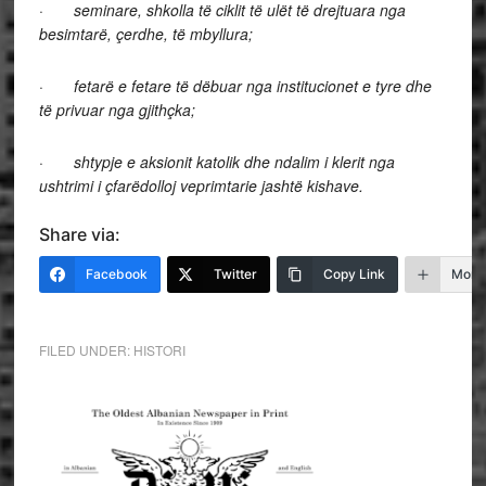
·
seminare, shkolla të ciklit të ulët të drejtuara nga
besimtarë, çerdhe, të mbyllura;
·
fetarë e fetare të dëbuar nga institucionet e tyre dhe
të privuar nga gjithçka;
·
shtypje e aksionit katolik dhe ndalim i klerit nga
ushtrimi i çfarëdolloj veprimtarie jashtë kishave.
Share via:
Facebook
Twitter
Copy Link
More
FILED UNDER:
HISTORI