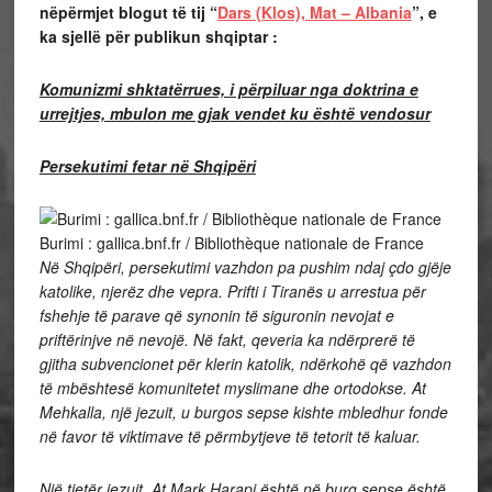
nëpërmjet blogut të tij “
Dars (Klos), Mat – Albania
”, e
ka sjellë për publikun shqiptar :
Komunizmi shktatërrues, i përpiluar nga doktrina e
urrejtjes, mbulon me gjak vendet ku është vendosur
Persekutimi fetar në Shqipëri
Burimi : gallica.bnf.fr / Bibliothèque nationale de France
Në Shqipëri, persekutimi vazhdon pa pushim ndaj çdo gjëje
katolike, njerëz dhe vepra. Prifti i Tiranës u arrestua për
fshehje të parave që synonin të siguronin nevojat e
priftërinjve në nevojë. Në fakt, qeveria ka ndërprerë të
gjitha subvencionet për klerin katolik, ndërkohë që vazhdon
të mbështesë komunitetet myslimane dhe ortodokse. At
Mehkalla, një jezuit, u burgos sepse kishte mbledhur fonde
në favor të viktimave të përmbytjeve të tetorit të kaluar.
Një tjetër jezuit, At Mark Harapi është në burg sepse është