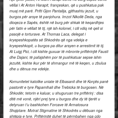
vëllai i At Anton Harapit, françeskan, që u pushkatua pak
muaj më parë.
Prifti Gjon Pantalija, gjithashtu jezuit, u
burgos për arsye të panjohura.
Imzot Nikollë Deda, nga
dioqeza e Sapës, është në burg për shkak të keqardhjes
për fatin e vëllait të tij, një ish-kolonel, i cili vdiq në qeli si
pasojë e torturave.
At Thomas Laca, delegat i
kryepeshkopatës së Shkodrës që nga vdekja e
kryepeshkopit, u burgos pa ditur arsyen e arrestimit të tij.
At Luigj Pici, i cili kishte guxuar të mbronte priftërinjtë Fausti
dhe Dajani, të pafajshëm por të pushkatuar sepse ishin
jezuitë, kishte ikur për të shmangur më të keqen, u zbulua
dhe u dënua me vdekje.
Komunitetet katolike uniate të Elbasanit dhe të Korçës panë
pastorët e tyre Papamihali dhe Trebicka të burgosen.
Në
Shkodër, tetorin e kaluar, u shuguruan tre priftërinj : disa
ditë më vonë, njëri prej tyre u burgos dhe dy të tjerët u
detyruan t’u bashkohen Forcave të Armatosura
Shqiptare.
Motrat Stigmatine të Shkodrës u dëbuan nga
shtëpia e tyre. Priftërinjtë duhet të përmbahen nga çdo