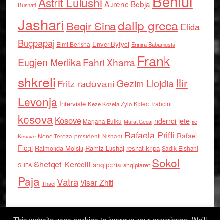
Behlul
Astrit Lulushi
Aurenc Bebja
Bushati
Jashari
dalip greca
Beqir Sina
Elida
Buçpapaj
Enver Bytyci
Elmi Berisha
Ermira Babamusta
Frank
Eugjen Merlika
Fahri Xharra
shkreli
Ilir
Gezim Llojdia
Fritz radovani
Levonja
Interviste
Kolec Traboini
Keze Kozeta Zylo
kosova
Kosove
nderroi jete
Marjana Bulku
ne
Murat Gecaj
Rafaela Prifti
Rafael
Nene Tereza
Kosove
presidenti Nishani
Floqi
Raimonda Moisiu
Ramiz Lushaj
reshat kripa
Sadik Elshani
Sokol
Shefqet Kercelli
shqiperia
shqiptaret
SHBA
Paja
Vatra
Visar Zhiti
Thaci
This website uses cookies to improve your experience. We'll