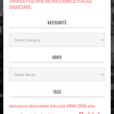
TARIFËS POSTARE NË HISTORINË E POSTËS
SHQIPTARE
KATEGORITË
Kategoritë
ARKIV
Arkiv
TAGS
arben llalla
alfons Grishaj
Anton Cefa
asllan
albano kolonjari