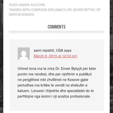
FILED UNDER:
KULTURE
TAGGED WITH:
COERCIVE DIPLOMACY
,
DR. ENVER BYTYCI
,
OF
NATO IN KOSOVO
COMMENTS
sami repishti, USA
says
March 9, 2015 at 12:03 pm
Urimet tona ma te mira Dr. Enver Bytyçit per kete
punim me randesi, dhe per njoftimin e publikut
ne pergjithesi mbi zhvillimet ne Kosove gjate
periudhes ma kritike te vendit ne shekullin e
kaluem. Lexuesi i thjeshte dhe specialistet do te
perfitiojne nga leximi i nji analize profesionale.