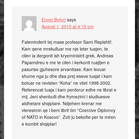
Enver Bytyci
says
August 1, 2015 at 4:15 pm
Faleminderit tej mase profesor Sami Repishti!.
Kam qene mrekulluar me nje leter tuajen, te
cilen ia dergonit ish kryeministrit grek, Andreas
Papamdreu e me te cilen i kerkonit ruajtjen e
pasurise gjuhesore arvanitase. Kam lexuar
shume nga ju dhe disa prej eseve tuajat i kam
botuar ne revisten “Koha” ne vitet 1998-2002.
Referencat tuaja i kam perdorur edhe ne librat e
mij. Jeni shenbulli dhe frymezimi i studiuesve
atdhetare shqiptare. Ndjehem krenar me
vleresimin qe i beni librit tim “Coercive Diplomcy
of NATO in Kosovo”. Zoti ju bekofte per te miren
e kombit shqiptar!