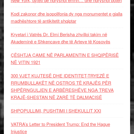
New York, qyteti që ndryshoi emrin… dhe ndryshoi botën
Kodi zakonor dhe isopolifonia dy nga monumentet e gjalla
madhështore të antikitetit shqiptar
Kryetari i Vatrës Dr. Elmi Berisha zhvilloi takim në
Akademinë e Shkencave dhe të Arteve të Kosovës
ÇËSHTJA ÇAME NË PARLAMENTIN E SHQIPËRISË
NË VITIN 1921
300 VJET KUJTESË DHE IDENTITET-TRYEZË E
RRUMBULLAKËT NË OSTROS TË KRAJËS PËR
SHPËRNGULJEN E ARBËRESHËVE NGA TREVA
KRAJË-SHESTAN NË ZARË TË DALMACISË
SHPOPULLIMI, PUSHTIMI I SHEKULLIT XXI
VATRA’s Letter to President Trump: End the Hague
Injustice