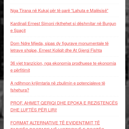
Nga Tirana në Kukaj për të parë “Lahuta e Malësisë”
Kardinali Ernest Simoni rikthehet si dëshmitar në Burgun
e Spaçit
Dom Ndre Mjeda, sipas dy figurave monumentale të
letrave shqipe, Ernest Koliqit dhe At Gjergj Fishta
36 vjet tranzicion, nga ekonomia prodhuese te ekonomia
e përfitimit
A ndihmon krijimtaria në zbulimin e potencialeve të
fshehura?
PROF. AHMET QERIQI DHE EPOKA E REZISTENCЁS
DHE LUFTЁS PЁR LIRI!
FORMAT ALTERNATIVE TË EVIDENTIMIT TË