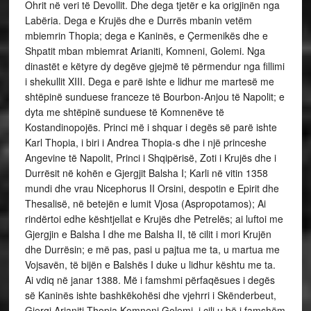
Ohrit në veri të Devollit. Dhe dega tjetër e ka origjinën nga
Labëria. Dega e Krujës dhe e Durrës mbanin vetëm
mbiemrin Thopia; dega e Kaninës, e Çermenikës dhe e
Shpatit mban mbiemrat Arianiti, Komneni, Golemi. Nga
dinastët e këtyre dy degëve gjejmë të përmendur nga fillimi
i shekullit XIII. Dega e parë ishte e lidhur me martesë me
shtëpinë sunduese franceze të Bourbon-Anjou të Napolit; e
dyta me shtëpinë sunduese të Komnenëve të
Kostandinopojës. Princi më i shquar i degës së parë ishte
Karl Thopia, i biri i Andrea Thopia-s dhe i një princeshe
Angevine të Napolit, Princi i Shqipërisë, Zoti i Krujës dhe i
Durrësit në kohën e Gjergjit Balsha I; Karli në vitin 1358
mundi dhe vrau Nicephorus II Orsini, despotin e Epirit dhe
Thesalisë, në betejën e lumit Vjosa (Aspropotamos); Ai
rindërtoi edhe kështjellat e Krujës dhe Petrelës; ai luftoi me
Gjergjin e Balsha I dhe me Balsha II, të cilit i mori Krujën
dhe Durrësin; e më pas, pasi u pajtua me ta, u martua me
Vojsavën, të bijën e Balshës I duke u lidhur kështu me ta.
Ai vdiq në janar 1388. Më i famshmi përfaqësues i degës
së Kaninës ishte bashkëkohësi dhe vjehrri i Skënderbeut,
Gjergj Arianiti Thopia Komneni Golemi, i cili u bë i famshëm