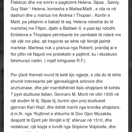
Flakëza) dhe me emrin e pagëzimit Helena. Sipas , Sainty,
Guy Stair “ Helena, kontesha e Matias/Matit , e cila ra në
dashuri dhe u martua me Andrea I Thopian , Kontin e
Matit, pa pëlqimin e babait të saj. Helena ndoshta do të
martohej me Filipin, djalin e Baldwin II, e pasi kjo ndodhi.
Emblema e Thopiajve përmbante tre zambakë të ndarë me
një vijë me pika, që tregonte se ishte një fëmijë jashtë
martese. Martesa nuk u pranua nga Roberti, prandaj ai e
ftoi çiftin në Napoli me pretekstin e pajtimit, ku i ekzekutoi
fshehurazi natën. ( mjaft intriguese R.F.)
Por çfarë themeli mund të ketë kjo ngjarje, e cila do të ishte
shumë interesante për gjenealogjinë arbnore dhe
anzhuinase, dhe për marrëdhëniet italo-shqiptare të kohës
? pyet studiuesi italian, Gennaro M. Monti në vitin 1935 në
një studim të tij. Sipas tij, burimi vjen prej studiuesit
gjerman Karl Hopf, dhe është marrë nga kronika shqiptare,
d.m.th. nga “Kujtimet e shkurtra të Don Gjon Muzakës,
despotit të Epirit për fëmijët e tij” shkruar në 1510, dhe
redaktuar, një kopje e fundit nga Scipione Volpicella, dhe