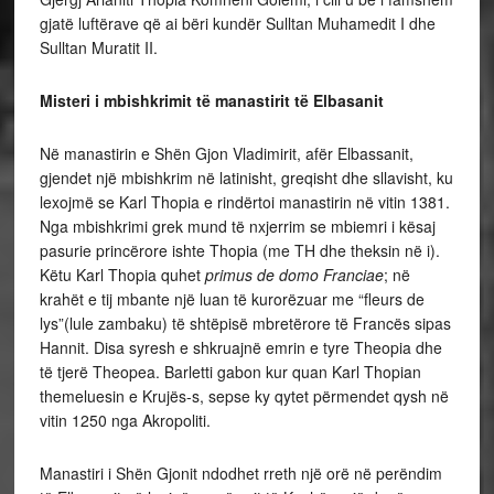
gjatë luftërave që ai bëri kundër Sulltan Muhamedit I dhe
Sulltan Muratit II.
Misteri i mbishkrimit të manastirit të Elbasanit
Në manastirin e Shën Gjon Vladimirit, afër Elbassanit,
gjendet një mbishkrim në latinisht, greqisht dhe sllavisht, ku
lexojmë se Karl Thopia e rindërtoi manastirin në vitin 1381.
Nga mbishkrimi grek mund të nxjerrim se mbiemri i kësaj
pasurie princërore ishte Thopia (me TH dhe theksin në i).
Këtu Karl Thopia quhet
primus de domo Franciae
; në
krahët e tij mbante një luan të kurorëzuar me “fleurs de
lys”(lule zambaku) të shtëpisë mbretërore të Francës sipas
Hannit. Disa syresh e shkruajnë emrin e tyre Theopia dhe
të tjerë Theopea. Barletti gabon kur quan Karl Thopian
themeluesin e Krujës-s, sepse ky qytet përmendet qysh në
vitin 1250 nga Akropoliti.
Manastiri i Shën Gjonit ndodhet rreth një orë në perëndim