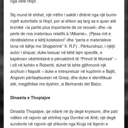
nga vetë Hopf.
Siç mund të shihet, një rrëfim i saktë i dhënë nga një burim
mjaft autoritativ si Hopf, por ai shkon aq larg sa e quan atë
kronikë «la partie plus importante de ce recueil» dhe «la
perle de nos materiaux relatifs à l’Albanie».
(Pjesa më e
rëndësishme e këtij koleksioni” dhe “perla e materialeve
tona në lidhje me Shqipërinë” fr. R.F) . Përkundrazi, i njëjti
autor i shquar, duke besuar në këtë lajm specifik, e
kapërcen vështirësinë e përcaktimit të “Princit të Moresë” –
i cili në kohën e Robertit, duhet të ishte gjithmonë një
anzhuin i Napolit – duke e interpretuar në kuptimin e Bajlit,
Angevin përfaqësuesin në Greqi, dhe duke e identifikuar
atë, megjithëse me dyshim, si Bertrando del Balzo.
Dinastia e Thopiajve
Dinastia Thopiajve, qe ndarë në dy degë kryesore, dhe pati
ndikim në rajonin që shtrihej nga Durrësi në Artë; një degë
sundonte në rajonin që shkonte nga Kruja në liqenin e