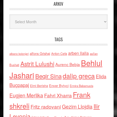
ARKIV
Arkiv
TAGS
arben llalla
alfons Grishaj
Anton Cefa
asllan
albano kolonjari
Behlul
Astrit Lulushi
Aurenc Bebja
Bushati
Jashari
dalip greca
Beqir Sina
Elida
Buçpapaj
Enver Bytyci
Elmi Berisha
Ermira Babamusta
Frank
Eugjen Merlika
Fahri Xharra
shkreli
Ilir
Gezim Llojdia
Fritz radovani
Levonja