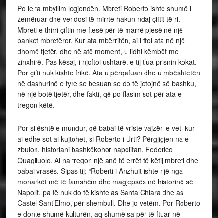
Po le ta mbyllim legjendën. Mbreti Roberto ishte shumë i
zemëruar dhe vendosi të mirrte hakun ndaj çiftit të ri.
Mbreti e thirri çiftin me ftesë për të marrë pjesë në një
banket mbretëror. Kur ata mbërritën, ai i ftoi ata në një
dhomë tjetër, dhe në atë moment, u lidhi këmbët me
zinxhirë. Pas kësaj, i njoftoi ushtarët e tij t’ua prisnin kokat.
Por çifti nuk kishte frikë. Ata u përqafuan dhe u mbështetën
në dashurinë e tyre se besuan se do të jetojnë së bashku,
në një botë tjetër, dhe fakti, që po flasim sot për ata e
tregon këtë.
Por si është e mundur, që babai të vriste vajzën e vet, kur
ai edhe sot ai kujtohet, si Roberto i Urti? Përgjigjen na e
zbulon, historiani bashkëkohor napolitan, Federico
Quagliuolo. Ai na tregon një anë të errët të këtij mbreti dhe
babai vrasës. Sipas tij: “Roberti i Anzhuit ishte një nga
monarkët më të famshëm dhe magjepsës në historinë së
Napolit, pa të nuk do të kishte as Santa Chiara dhe as
Castel Sant’Elmo, për shembull. Dhe jo vetëm. Por Roberto
e donte shumë kulturën, aq shumë sa për të ftuar në