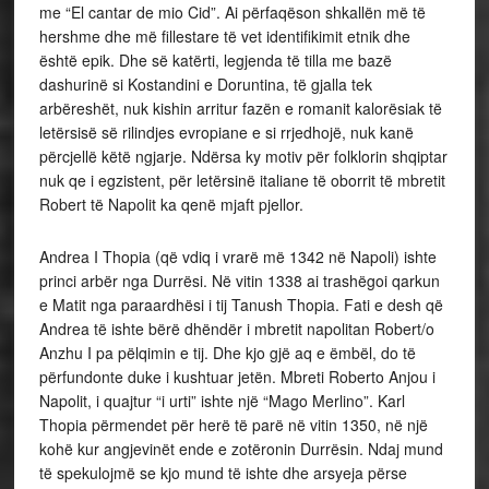
me “El cantar de mio Cid”. Ai përfaqëson shkallën më të
hershme dhe më fillestare të vet identifikimit etnik dhe
është epik. Dhe së katërti, legjenda të tilla me bazë
dashurinë si Kostandini e Doruntina, të gjalla tek
arbëreshët, nuk kishin arritur fazën e romanit kalorësiak të
letërsisë së rilindjes evropiane e si rrjedhojë, nuk kanë
përcjellë këtë ngjarje. Ndërsa ky motiv për folklorin shqiptar
nuk qe i egzistent, për letërsinë italiane të oborrit të mbretit
Robert të Napolit ka qenë mjaft pjellor.
Andrea I Thopia (që vdiq i vrarë më 1342 në Napoli) ishte
princi arbër nga Durrësi. Në vitin 1338 ai trashëgoi qarkun
e Matit nga paraardhësi i tij Tanush Thopia. Fati e desh që
Andrea të ishte bërë dhëndër i mbretit napolitan Robert/o
Anzhu I pa pëlqimin e tij. Dhe kjo gjë aq e ëmbël, do të
përfundonte duke i kushtuar jetën. Mbreti Roberto Anjou i
Napolit, i quajtur “i urti” ishte një “Mago Merlino”. Karl
Thopia përmendet për herë të parë në vitin 1350, në një
kohë kur angjevinët ende e zotëronin Durrësin. Ndaj mund
të spekulojmë se kjo mund të ishte dhe arsyeja përse