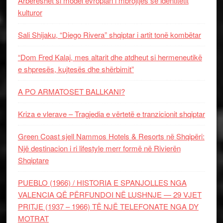
Arbëreshët si model evropian i mbrojtjes së identitetit
kulturor
Sali Shijaku, “Diego Rivera” shqiptar i artit tonë kombëtar
“Dom Fred Kalaj, mes altarit dhe atdheut si hermeneutikë
e shpresës, kujtesës dhe shërbimit”
A PO ARMATOSET BALLKANI?
Kriza e vlerave – Tragjedia e vërtetë e tranzicionit shqiptar
Green Coast sjell Nammos Hotels & Resorts në Shqipëri:
Një destinacion i ri lifestyle merr formë në Rivierën
Shqiptare
PUEBLO (1966) / HISTORIA E SPANJOLLES NGA
VALENCIA QË PËRFUNDOI NË LUSHNJE — 29 VJET
PRITJE (1937 – 1966) TË NJË TELEFONATE NGA DY
MOTRAT