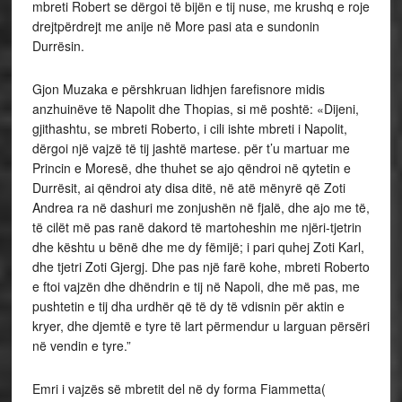
mbreti Robert se dërgoi të bijën e tij nuse, me krushq e roje
drejtpërdrejt me anije në More pasi ata e sundonin
Durrësin.
Gjon Muzaka e përshkruan lidhjen farefisnore midis
anzhuinëve të Napolit dhe Thopias, si më poshtë: «Dijeni,
gjithashtu, se mbreti Roberto, i cili ishte mbreti i Napolit,
dërgoi një vajzë të tij jashtë martese. për t’u martuar me
Princin e Moresë, dhe thuhet se ajo qëndroi në qytetin e
Durrësit, ai qëndroi aty disa ditë, në atë mënyrë që Zoti
Andrea ra në dashuri me zonjushën në fjalë, dhe ajo me të,
të cilët më pas ranë dakord të martoheshin me njëri-tjetrin
dhe kështu u bënë dhe me dy fëmijë; i pari quhej Zoti Karl,
dhe tjetri Zoti Gjergj. Dhe pas një farë kohe, mbreti Roberto
e ftoi vajzën dhe dhëndrin e tij në Napoli, dhe më pas, me
pushtetin e tij dha urdhër që të dy të vdisnin për aktin e
kryer, dhe djemtë e tyre të lart përmendur u larguan përsëri
në vendin e tyre.”
Emri i vajzës së mbretit del në dy forma Fiammetta(