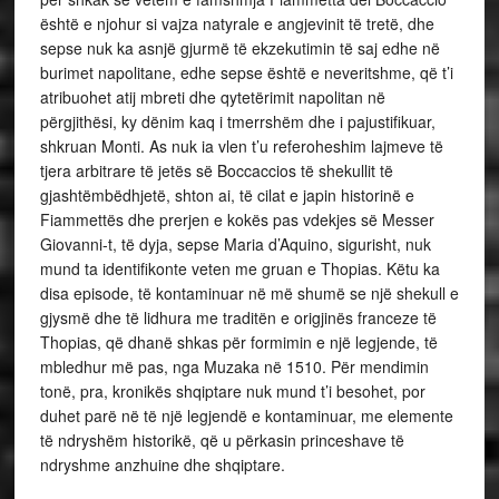
është e njohur si vajza natyrale e angjevinit të tretë, dhe
sepse nuk ka asnjë gjurmë të ekzekutimin të saj edhe në
burimet napolitane, edhe sepse është e neveritshme, që t’i
atribuohet atij mbreti dhe qytetërimit napolitan në
përgjithësi, ky dënim kaq i tmerrshëm dhe i pajustifikuar,
shkruan Monti. As nuk ia vlen t’u referoheshim lajmeve të
tjera arbitrare të jetës së Boccaccios të shekullit të
gjashtëmbëdhjetë, shton ai, të cilat e japin historinë e
Fiammettës dhe prerjen e kokës pas vdekjes së Messer
Giovanni-t, të dyja, sepse Maria d’Aquino, sigurisht, nuk
mund ta identifikonte veten me gruan e Thopias. Këtu ka
disa episode, të kontaminuar në më shumë se një shekull e
gjysmë dhe të lidhura me traditën e origjinës franceze të
Thopias, që dhanë shkas për formimin e një legjende, të
mbledhur më pas, nga Muzaka në 1510. Për mendimin
tonë, pra, kronikës shqiptare nuk mund t’i besohet, por
duhet parë në të një legjendë e kontaminuar, me elemente
të ndryshëm historikë, që u përkasin princeshave të
ndryshme anzhuine dhe shqiptare.