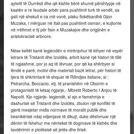
qytetit të Durrësit dhe që kishte bërë shumë përshtypje në
kastën e re feudale arbër para pushtimit turk të vendit, sa
gati një shekull e ca më vonë, plaku flokëbardhë Gjon
Muzaka, i mërguar në Itali pas pushtimit osman, e kujtonte
në rrëfimet e tij për fisin e Muzakajve dhe origjinën e
aristokracisë arbnore.
Nëse keltët kanë legjendën e mirënjohur të kthyer në vepër
letrare të Tristanit dhe Izoldës, arbrit kanë një histori të tillë
të ngjashme, por jo aq të lëvruar, por që ka shërbyer si
lëndë e parë; motivi dhe materiali bazë letrar, për histori të
tjera të shkrimtarë të shquar të Rilindjes italiane, si :
Petrarcha, Boccacio, etj. të pranishëm në Oborrin e
protagonistit të kësaj ngjarje,- Mbretit Roberto I Anjou të
Napolit. Kjo ngjarje- legjendë, si ajo e famshmja e
dashurisë së Tristanit dhe Izoldës, zbulon një konflikt të
gjerë mesjetar midis normave të moralit publik dhe
besnikërisë ndaj ndjenjave të dikujt, duke dëshmuar një
dënim të fshehur me nëntekst të dogmave të kishës dhe
lavdërimin e plotësisë së jetës dhe lirisë.