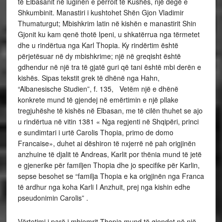
të Elbasanit në luginën e përroit të Kushës, një degë e
Shkumbinit. Manastiri i kushtohet Shën Gjon Vladimir
Thumaturgut; Mbishkrim latin në kishën e manastirit Shin
Gjonit ku kam qenë thotë Ipeni, u shkatërrua nga tërmetet
dhe u rindërtua nga Karl Thopia. Ky rindërtim është
përjetësuar në dy mbishkrime; një në greqisht është
gdhendur në një tra të gjatë guri që tani është mbi derën e
kishës. Sipas tekstit grek të dhënë nga Hahn,
“Albanesische Studien”, f. 135, Vetëm një e dhënë
konkrete mund të gjendej në emërtimin e një pllake
tregjuhëshe të kishës në Elbasan, me të cilën thuhet se ajo
u rindërtua në vitin 1381 « Nga regjenti në Shqipëri, princi
e sundimtari i urtë Carolis Thopia, primo de domo
Francaise», duhet ai dëshiron të nxjerrë në pah origjinën
anzhuine të djalit të Andreas, Karlit por thënia mund të jetë
e gjenerike për familjen Thopia dhe jo specifike për Karlin,
sepse besohet se “familja Thopia e ka origjinën nga Franca
të ardhur nga koha Karli I Anzhuit, prej nga kishin edhe
pseudonimin Carolis” .
Vërtetimi i parë i mbiemrit Thopia mund të gjendet në një