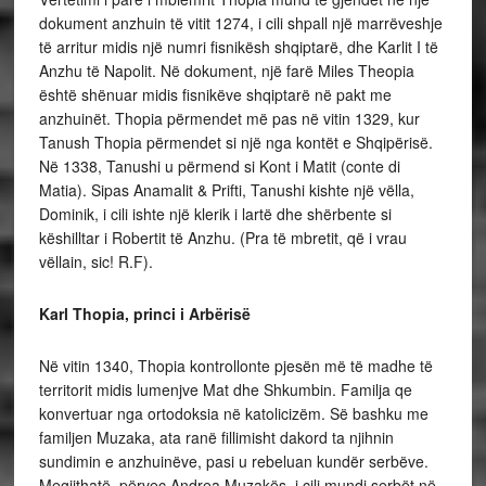
dokument anzhuin të vitit 1274, i cili shpall një marrëveshje
të arritur midis një numri fisnikësh shqiptarë, dhe Karlit I të
Anzhu të Napolit. Në dokument, një farë Miles Theopia
është shënuar midis fisnikëve shqiptarë në pakt me
anzhuinët. Thopia përmendet më pas në vitin 1329, kur
Tanush Thopia përmendet si një nga kontët e Shqipërisë.
Në 1338, Tanushi u përmend si Kont i Matit (conte di
Matia). Sipas Anamalit & Prifti, Tanushi kishte një vëlla,
Dominik, i cili ishte një klerik i lartë dhe shërbente si
këshilltar i Robertit të Anzhu. (Pra të mbretit, që i vrau
vëllain, sic! R.F).
Karl Thopia, princi i Arbërisë
Në vitin 1340, Thopia kontrollonte pjesën më të madhe të
territorit midis lumenjve Mat dhe Shkumbin. Familja qe
konvertuar nga ortodoksia në katolicizëm. Së bashku me
familjen Muzaka, ata ranë fillimisht dakord ta njihnin
sundimin e anzhuinëve, pasi u rebeluan kundër serbëve.
Megjithatë, përveç Andrea Muzakës, i cili mundi serbët në