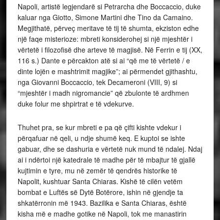
Napoli, artistë legjendarë si Petrarcha dhe Boccaccio, duke
kaluar nga Giotto, Simone Martini dhe Tino da Camaino.
Megjithatë, përveç meritave të tij të shumta, ekziston edhe
një faqe misterioze: mbreti konsiderohej si një mjeshtër i
vërtetë i filozofisë dhe arteve të magjisë. Në Ferrin e tij (XX,
116 s.) Dante e përcakton atë si ai “që me të vërtetë / e
dinte lojën e mashtrimit magjike”; ai përmendet gjithashtu,
nga Giovanni Boccaccio, tek Decameroni (VIII, 9) si
“mjeshtër i madh nigromancie” që zbulonte të ardhmen
duke folur me shpirtrat e të vdekurve.
Thuhet pra, se kur mbreti e pa që çifti kishte vdekur i
përqafuar në qeli, u ndje shumë keq. E kuptoi se ishte
gabuar, dhe se dashuria e vërtetë nuk mund të ndalej. Ndaj
ai i ndërtoi një katedrale të madhe për të mbajtur të gjallë
kujtimin e tyre, mu në zemër të qendrës historike të
Napolit, kushtuar Santa Chiaras. Kishë të cilën vetëm
bombat e Luftës së Dytë Botërore, ishin në gjendje ta
shkatërronin më 1943. Bazilika e Santa Chiaras, është
kisha më e madhe gotike në Napoli, tok me manastirin