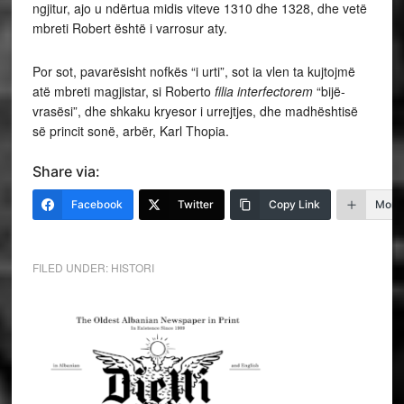
ngjitur, ajo u ndërtua midis viteve 1310 dhe 1328, dhe vetë
mbreti Robert është i varrosur aty.
Por sot, pavarësisht nofkës “i urti”, sot ia vlen ta kujtojmë
atë mbreti magjistar, si Roberto
filia interfectorem
“bijë-
vrasësi”, dhe shkaku kryesor i urrejtjes, dhe madhështisë
së princit sonë, arbër, Karl Thopia.
Share via:
Facebook
Twitter
Copy Link
More
FILED UNDER:
HISTORI