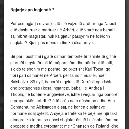
Ngjarje apo legjendë ?
Por pse ngjarja e vrasjes të një vajze të ardhur nga Napoli
e të dashuruar e martuar në Arbëri, e të vrarë nga babai i
saj mbret-magjistar, nuk ka gjetur pasqyrim në folklorin
shqiptar? Kjo sipas mendim tim ka disa arsye:
Së pari, pushtimi i gjatë osman tentonte të fshinte të gjithë
gjurmët e qytetërimit të mëparshëm dhe për ironi të fatit,
siç do të shohim më poshtë, qe pikërisht Karl Topia, që i
ftoi i pari osmanët në Arbëri, për ta ndihmuar kundër
Balshajve. Së dyti, banorët e qytetit të Durrësit nga ishte
dhe protagonisti i kësaj ngjarjeje, babai i tij Andrea I
Thopia, në kohën e angjevinëve, ishte i veçuar nga banorët
e prapatokës, arbrit. Gjë të cilën na e dëshmon edhe Ana
Conmena, në Aleksiadën e saj, në kohën e sulmeve
normane ndaj qytetit. Arsyeja e tretë ka të bëjë me një fakt
etnografiko-letrar, se eposi shqiptar është i njëkohshëm me
epopetë e mëdha evropiane: me “Chanson de Roland” dhe