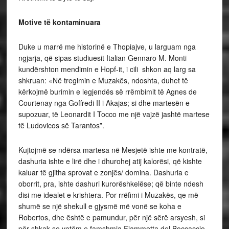
Motive të kontaminuara
Duke u marrë me historinë e Thopiajve, u larguam nga
ngjarja, që sipas studiuesit Italian Gennaro M. Monti
kundërshton mendimin e Hopf-it, i cili shkon aq larg sa
shkruan: «Në tregimin e Muzakës, ndoshta, duhet të
kërkojmë burimin e legjendës së rrëmbimit të Agnes de
Courtenay nga Goffredi II i Akajas; si dhe martesën e
supozuar, të Leonardit I Tocco me një vajzë jashtë martese
të Ludovicos së Tarantos”.
Kujtojmë se ndërsa martesa në Mesjetë ishte me kontratë,
dashuria ishte e lirë dhe i dhurohej atij kalorësi, që kishte
kaluar të gjitha sprovat e zonjës/ domina. Dashuria e
oborrit, pra, ishte dashuri kurorëshkelëse; që binte ndesh
disi me idealet e krishtera. Por rrëfimi i Muzakës, qe më
shumë se një shekull e gjysmë më vonë se koha e
Robertos, dhe është e pamundur, për një sërë arsyesh, si
për shkak se vetëm e famshmja Fiammetta del Boccaccio