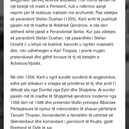
një betejë në malet e Peristerit, nuk u ndërmor asnjë
veprim për të realizuar traktatin me anzhuinët. Pas vdekjes
së perandorit Stefan Dushan (1355), Karli arriti të pushtojë
pjesën më të madhe të Arbërisë Qendrore, e cila deri
atëherë ishte pjesë e Perandorisë Serbe. Kur pas vdekjes
së perandorit Stefan Dushan, një pasardhës i Stefan
Uroshit I, u kthye në krahinë, banorët u ngritën masivisht
dhe, nën udhëheqjen e Karl Thopias, i prenë rrugën
pretenduesit dhe gjithë forcave të tij në betejën e
Acheloos/Vjosës.
Në vitin 1358, Karli u ngrit kundër sundimit të angjevinëve,
edhe për shkakun e vrasjes së prindërve të tij, dhe arriti t’i
dëbojë ata nga Durrësi nga Epiri dhe Shqipëria. Ai sundoi
pjesën më të madhe të Shqipërisë qendrore moderne nga
1358 deri në 1388 dhe pretendoi titullin
princeps Albaniae
.
Përfaqësues të njohur të mëvonshëm të shquar përfshijnë
Tanush Thopian, komandantin e famshëm të ushtrisë së
Skënderbeut dhe komandant i garnizonit të Krujës, gjatë
Rrethimit të Dytë të saj.