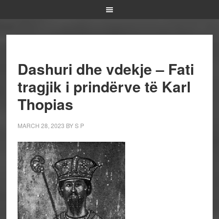
Dashuri dhe vdekje – Fati
tragjik i prindërve të Karl
Thopias
MARCH 28, 2023
BY
S P