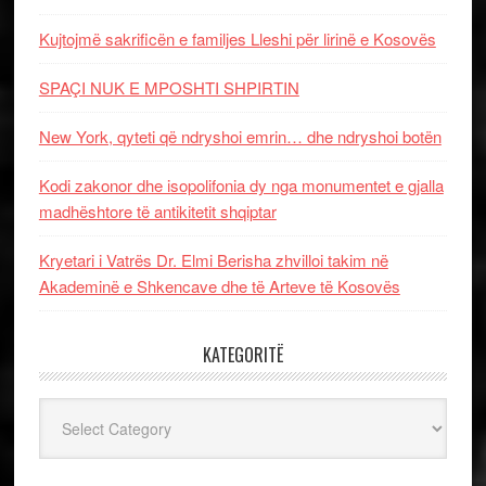
Kujtojmë sakrificën e familjes Lleshi për lirinë e Kosovës
SPAÇI NUK E MPOSHTI SHPIRTIN
New York, qyteti që ndryshoi emrin… dhe ndryshoi botën
Kodi zakonor dhe isopolifonia dy nga monumentet e gjalla
madhështore të antikitetit shqiptar
Kryetari i Vatrës Dr. Elmi Berisha zhvilloi takim në
Akademinë e Shkencave dhe të Arteve të Kosovës
KATEGORITË
Kategoritë