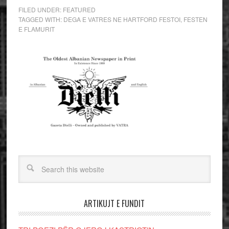
FILED UNDER:
FEATURED
TAGGED WITH:
DEGA E VATRES NE HARTFORD FESTOI
,
FESTEN
E FLAMURIT
ARTIKUJT E FUNDIT