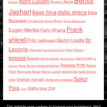
Behlul
Astrit Lulushi
Aurenc Bebja
Bushati
Jashari
dalip greca
Beqir Sina
Elida
Buçpapaj
Enver Bytyci
Elmi Berisha
Ermira Babamusta
Frank
Eugjen Merlika
Fahri Xharra
shkreli
Ilir
Gezim Llojdia
Fritz radovani
Levonja
Interviste
Kolec Traboini
Keze Kozeta Zylo
kosova
Kosove
nderroi jete
Marjana Bulku
ne
Murat Gecaj
Rafaela Prifti
Rafael
Nene Tereza
Kosove
presidenti Nishani
Floqi
Raimonda Moisiu
Ramiz Lushaj
reshat kripa
Sadik Elshani
Sokol
Shefqet Kercelli
shqiperia
shqiptaret
SHBA
Paja
Vatra
Visar Zhiti
Thaci
This website uses cookies to improve your experience. We'll