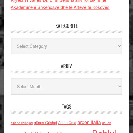
Akademinë e Shkencave dhe të Arteve të Kosovës
KATEGORITË
Kategoritë
ARKIV
Arkiv
TAGS
arben llalla
alfons Grishaj
Anton Cefa
asllan
albano kolonjari