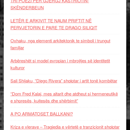
TRI POEZI PËR GJERGJ KASTRIOTIN-
SKËNDERBEUN
LETËR E ARKIVIT TE NAUM PRIFTIT NË
PERVJETORIN E PARE TE DRAGO SILIQIT
Oxhaku, nga elementi arkitektonik te simboli i trungut
familjar
Arbëreshët si model evropian i mbrojtjes së identitetit
kulturor
Sali Shijaku, “Diego Rivera” shqiptar i artit tonë kombëtar
“Dom Fred Kalaj, mes altarit dhe atdheut si hermeneutikë
e shpresës, kujtesës dhe shërbimit”
A PO ARMATOSET BALLKANI?
Kriza e vlerave – Tragjedia e vërtetë e tranzicionit shqiptar