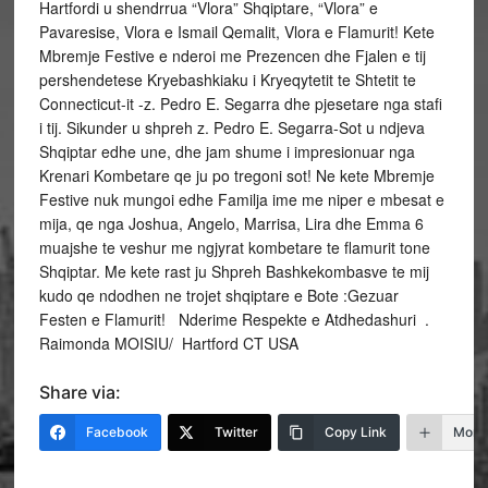
Hartfordi u shendrrua “Vlora” Shqiptare, “Vlora” e
Pavaresise, Vlora e Ismail Qemalit, Vlora e Flamurit! Kete
Mbremje Festive e nderoi me Prezencen dhe Fjalen e tij
pershendetese Kryebashkiaku i Kryeqytetit te Shtetit te
Connecticut-it -z. Pedro E. Segarra dhe pjesetare nga stafi
i tij. Sikunder u shpreh z. Pedro E. Segarra-Sot u ndjeva
Shqiptar edhe une, dhe jam shume i impresionuar nga
Krenari Kombetare qe ju po tregoni sot! Ne kete Mbremje
Festive nuk mungoi edhe Familja ime me niper e mbesat e
mija, qe nga Joshua, Angelo, Marrisa, Lira dhe Emma 6
muajshe te veshur me ngjyrat kombetare te flamurit tone
Shqiptar. Me kete rast ju Shpreh Bashkekombasve te mij
kudo qe ndodhen ne trojet shqiptare e Bote :Gezuar
Festen e Flamurit! Nderime Respekte e Atdhedashuri .
Raimonda MOISIU/ Hartford CT USA
Share via:
Facebook
Twitter
Copy Link
More