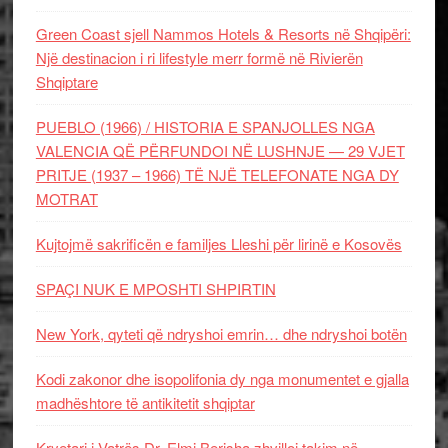
Green Coast sjell Nammos Hotels & Resorts në Shqipëri:
Një destinacion i ri lifestyle merr formë në Rivierën
Shqiptare
PUEBLO (1966) / HISTORIA E SPANJOLLES NGA
VALENCIA QË PËRFUNDOI NË LUSHNJE — 29 VJET
PRITJE (1937 – 1966) TË NJË TELEFONATE NGA DY
MOTRAT
Kujtojmë sakrificën e familjes Lleshi për lirinë e Kosovës
SPAÇI NUK E MPOSHTI SHPIRTIN
New York, qyteti që ndryshoi emrin… dhe ndryshoi botën
Kodi zakonor dhe isopolifonia dy nga monumentet e gjalla
madhështore të antikitetit shqiptar
Kryetari i Vatrës Dr. Elmi Berisha zhvilloi takim në