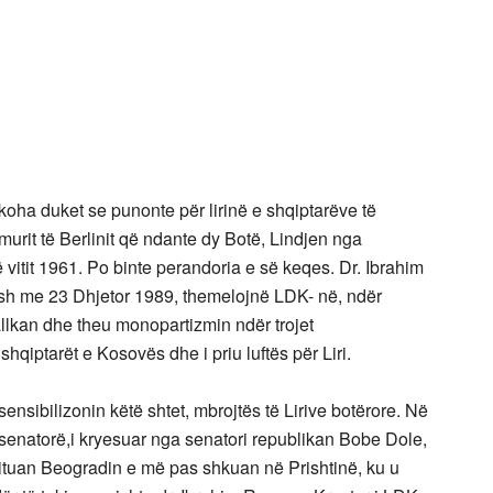
oha duket se punonte për lirinë e shqiptarëve të
rit të Berlinit që ndante dy Botë, Lindjen nga
 vitit 1961. Po binte perandoria e së keqes. Dr. Ibrahim
sh me 23 Dhjetor 1989, themelojnë LDK- në, ndër
Ballkan dhe theu monopartizmin ndër trojet
qiptarët e Kosovës dhe i priu luftës për Liri.
sensibilizonin këtë shtet, mbrojtës të Lirive botërore. Në
të senatorë,i kryesuar nga senatori republikan Bobe Dole,
ituan Beogradin e më pas shkuan në Prishtinë, ku u