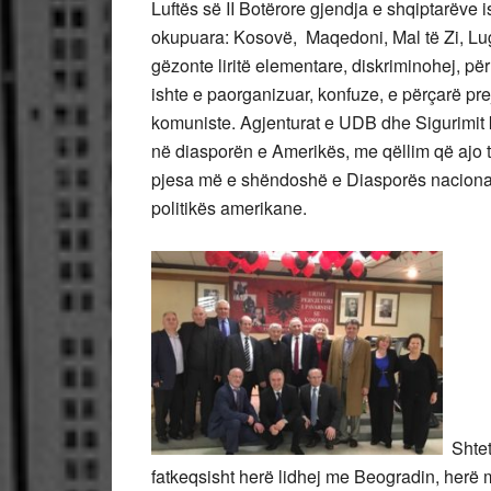
Luftës së II Botërore gjendja e shqiptarëve i
okupuara: Kosovë, Maqedoni, Mal të Zi, Lu
gëzonte liritë elementare, diskriminohej, p
ishte e paorganizuar, konfuze, e përçarë pre
komuniste. Agjenturat e UDB dhe Sigurimit k
në diasporën e Amerikës, me qëllim që ajo 
pjesa më e shëndoshë e Diasporës nacionalis
politikës amerikane.
Shteti
fatkeqsisht herë lidhej me Beogradin, herë