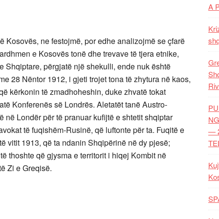
A 
Kri
shq
ë së Kosovës, ne festojmë, por edhe analizojmë se çfarë
 ardhmen e Kosovës tonë dhe trevave të tjera etnike,
Gre
 Shqiptare, përgjatë një shekulli, ende nuk është
Shq
me 28 Nëntor 1912, i gjeti trojet tona të zhytura në kaos,
Riv
ë, që kërkonin të zmadhoheshin, duke zhvatë tokat
jatë Konferenës së Londrës. Aletatët tanë Austro-
PU
 në Londër për të pranuar kufijtë e shtetit shqiptar
NG
 avokat të fuqishëm-Rusinë, që luftonte për ta. Fuqitë e
— 
 vitit 1913, që ta ndanin Shqipërinë në dy pjesë;
TE
ë thoshte që gjysma e territorit i hiqej Kombit në
Kuj
të Zi e Greqisë.
Ko
SP