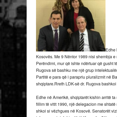
Edhe k
Kosovës. Me 9 Nëntor 1989 nisi shembja e mu
Perëndimi, mur që ishte ndërtuar që gusht të
Rugova së bashku me një grup intelektualë
Partitë e para që i parapriu pluralizmit në 
shqiptare.Rreth LDK-së dr. Rugova bashkoi sh
Edhe në Amerikë, shqiptarët kishin arritë ta 
fillim të vitit 1990, një delegacion me shta
shkoi si vëzhgues në Kosovë. Senatorët viz