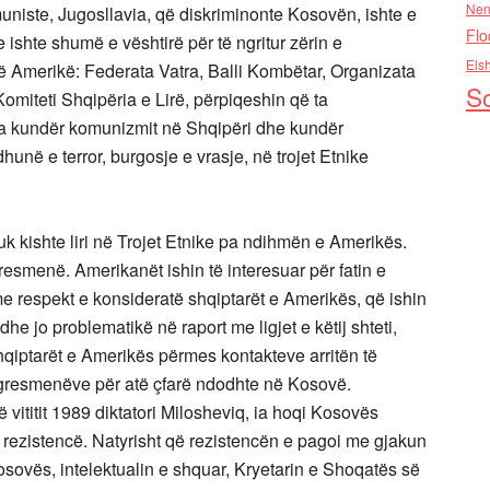
Nen
omuniste, Jugosllavia, që diskriminonte Kosovën, ishte e
Flo
ishte shumë e vështirë për të ngritur zërin e
Els
ë Amerikë: Federata Vatra, Balli Kombëtar, Organizata
So
Komiteti Shqipëria e Lirë, përpiqeshin që ta
ta kundër komunizmit në Shqipëri dhe kundër
unë e terror, burgosje e vrasje, në trojet Etnike
k kishte liri në Trojet Etnike pa ndihmën e Amerikës.
smenë. Amerikanët ishin të interesuar për fatin e
 respekt e konsideratë shqiptarët e Amerikës, që ishin
e jo problematikë në raport me ligjet e këtij shteti,
hqiptarët e Amerikës përmes kontakteve arritën të
gresmenëve për atë çfarë ndodhte në Kosovë.
 vititit 1989 diktatori Milosheviq, ia hoqi Kosovës
ezistencë. Natyrisht që rezistencën e pagoi me gjakun
Kosovës, intelektualin e shquar, Kryetarin e Shoqatës së