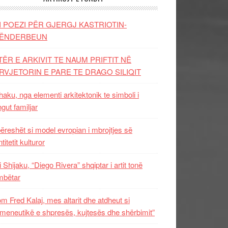
I POEZI PËR GJERGJ KASTRIOTIN-
ËNDERBEUN
TËR E ARKIVIT TE NAUM PRIFTIT NË
RVJETORIN E PARE TE DRAGO SILIQIT
aku, nga elementi arkitektonik te simboli i
ngut familjar
ëreshët si model evropian i mbrojtjes së
titetit kulturor
i Shijaku, “Diego Rivera” shqiptar i artit tonë
mbëtar
m Fred Kalaj, mes altarit dhe atdheut si
meneutikë e shpresës, kujtesës dhe shërbimit”