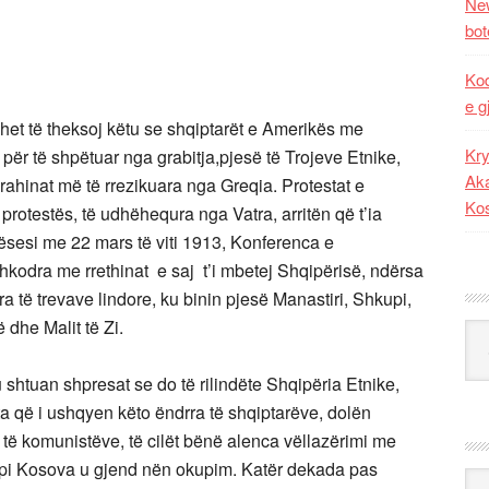
New
bot
Kod
e g
et të theksoj këtu se shqiptarët e Amerikës me
Kry
për të shpëtuar nga grabitja,pjesë të Trojeve Etnike,
Aka
rahinat më të rrezikuara nga Greqia. Protestat e
Ko
rotestës, të udhëhequra nga Vatra, arritën që t’ia
ësesi me 22 mars të viti 1913, Konferenca e
odra me rrethinat e saj t’i mbetej Shqipërisë, ndërsa
ra të trevave lindore, ku binin pjesë Manastiri, Shkupi,
dhe Malit të Zi.
Kat
 shtuan shpresat se do të rilindëte Shqipëria Etnike,
ta që i ushqyen këto ëndrra të shqiptarëve, dolën
të komunistëve, të cilët bënë alenca vëllazërimi me
pi Kosova u gjend nën okupim. Katër dekada pas
Ark