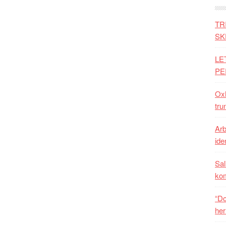
TR
SK
LE
PE
Oxh
tru
Arb
iden
Sal
ko
“Do
her