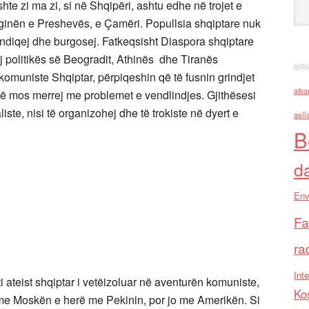
shte zi ma zi, si në Shqipëri, ashtu edhe në trojet e
ginën e Preshevës, e Çamëri. Popullsia shqiptare nuk
ërndiqej dhe burgosej. Fatkeqsisht Diaspora shqiptare
j politikës së Beogradit, Athinës dhe Tiranës
omuniste Shqiptar, përpiqeshin që të fusnin grindjet
alba
të mos merrej me problemet e vendlindjes. Gjithësesi
te, nisi të organizohej dhe të trokiste në dyert e
asll
B
d
Env
Fa
ra
Inte
 ateist shqiptar i vetëizoluar në aventurën komuniste,
Ko
 me Moskën e herë me Pekinin, por jo me Amerikën. Si