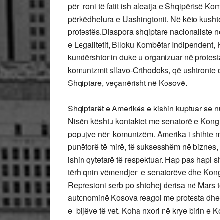
për ironi të fatit ish aleatja e Shqipërisë K
përkëdhelura e Uashingtonit. Në këto kushte 
protestës.Diaspora shqiptare nacionaliste n
e Legalitetit, Blloku Kombëtar Indipendent, 
kundërshtonin duke u organizuar në protes
komunizmit sllavo-Orthodoks, që ushtronte dh
Shqiptare, veçanërisht në Kosovë.
Shqiptarët e Amerikës e kishin kuptuar se nu
Nisën kështu kontaktet me senatorë e Kongre
popujve nën komunizëm. Amerika i shihte me
punëtorë të mirë, të suksesshëm në biznes, dh
ishin qytetarë të respektuar. Hap pas hapi s
tërhiqnin vëmendjen e senatorëve dhe Kon
Represioni serb po shtohej derisa në Mars të
autonominë.Kosova reagoi me protesta dhe r
e bijëve të vet. Koha nxori në krye birin e 