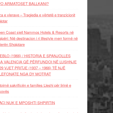
PO ARMATOSET BALLKANI?
za e vlerave – Tragjedia e vërtetë e tranzicionit
iptar
en Coast sjell Nammos Hotels & Resorts në
ipëri: Një destinacion i ri lifestyle merr formë në
ierën Shqiptare
EBLO (1966) / HISTORIA E SPANJOLLES
A VALENCIA QË PËRFUNDOI NË LUSHNJE
29 VJET PRITJE (1937 – 1966) TË NJË
LEFONATE NGA DY MOTRAT
tojmë sakrificën e familjes Lleshi për lirinë e
sovës
AÇI NUK E MPOSHTI SHPIRTIN