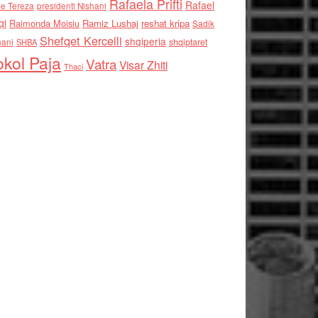
Rafaela Prifti
Rafael
e Tereza
presidenti Nishani
qi
Raimonda Moisiu
Ramiz Lushaj
reshat kripa
Sadik
Shefqet Kercelli
shqiperia
hani
shqiptaret
SHBA
kol Paja
Vatra
Visar Zhiti
Thaci