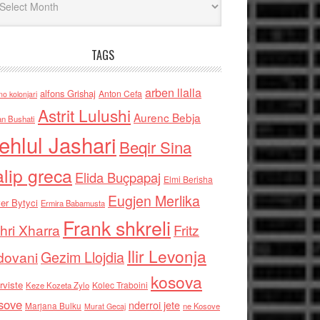
TAGS
arben llalla
alfons Grishaj
Anton Cefa
no kolonjari
Astrit Lulushi
Aurenc Bebja
an Bushati
ehlul Jashari
Beqir Sina
alip greca
Elida Buçpapaj
Elmi Berisha
Eugjen Merlika
er Bytyci
Ermira Babamusta
Frank shkreli
hri Xharra
Fritz
Ilir Levonja
Gezim Llojdia
dovani
kosova
rviste
Kolec Traboini
Keze Kozeta Zylo
sove
nderroi jete
Marjana Bulku
ne Kosove
Murat Gecaj