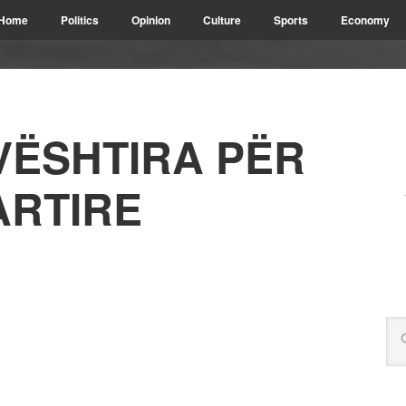
Home
Politics
Opinion
Culture
Sports
Economy
VËSHTIRA PËR
ARTIRE