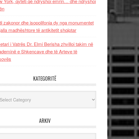
 York, qyteti që ndryshoi emrin… dhe ndryshoi
ën
i zakonor dhe isopolifonia dy nga monumentet
jalla madhështore të antikitetit shqiptar
etari i Vatrës Dr. Elmi Berisha zhvilloi takim në
deminë e Shkencave dhe të Arteve të
sovës
KATEGORITË
egoritë
ARKIV
iv