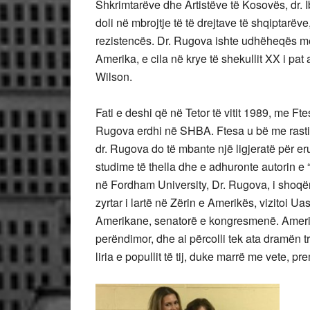
Shkrimtarëve dhe Artistëve të Kosovës, dr.
doli në mbrojtje të të drejtave të shqiptarëve,
rezistencës. Dr. Rugova ishte udhëheqës me v
Amerika, e cila në krye të shekullit XX i pa
Wilson.
Fati e deshi që në Tetor të vitit 1989, me Ft
Rugova erdhi në SHBA. Ftesa u bë me rastin
dr. Rugova do të mbante një ligjeratë për erud
studime të thella dhe e adhuronte autorin 
në Fordham University, Dr. Rugova, i shoqër
zyrtar i lartë në Zërin e Amerikës, vizitoi U
Amerikane, senatorë e kongresmenë. Amerikan
perëndimor, dhe ai përcolli tek ata dramën
liria e popullit të tij, duke marrë me vete, 