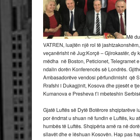
Më duh
VATREN, luajtën një rol të jashtzakonshëm, 
veçanërisht në Jug:Korçë – Gjirokastër, dy k
mëdha në Boston, Peticionet, Telegramet e p
ndalin dorën Konferencës së Londrës. Gjith
Ambasadorëve vendosi përfundimisht që Shk
Rrafshi i Dukagjinit, Kosova dhe pjesët e tje
Kumanova e Presheva t’i mbeteshin Serbisë 
Gjatë Luftës së Dytë Botërore shqiptarëve iu
por ëndrrat u shuan në fundin e Luftës, ku a
humbës të Luftës. Shqipëria amë ra në dorë 
sllavët dhe e lëshuan Kosovën. Hap pas ha