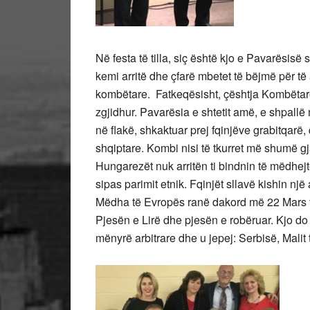
Në festa të tilla, siç është kjo e Pavarësis
kemi arritë dhe çfarë mbetet të bëjmë për të
kombëtare. Fatkeqësisht, çështja Kombëtare
zgjidhur. Pavarësia e shtetit amë, e shpallë 
në flakë, shkaktuar prej fqinjëve grabitqar
shqiptare. Kombi nisi të tkurret më shumë g
Hungarezët nuk arritën ti bindnin të mëdhejtë
sipas parimit etnik. Fqinjët sllavë kishin një
Mëdha të Evropës ranë dakord më 22 Mars të
Pjesën e Lirë dhe pjesën e robëruar. Kjo do t
mënyrë arbitrare dhe u jepej: Serbisë, Malit 