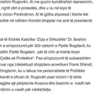
 Ibrahim Rugovën. Ai me guxim kundërshtoi represionin,
 ngriti zëri e protestës, dhe u vu në krye të
izion Perëndimor. Ai të gjitha shpresat i kishte tek
t ardhë në ndihëm Kombit shqiptar me anë të presidentit
esë të Kishës Katolike “Zoja e Shkodrës” Dr. Ibrahim
 e simpoziumit për 300 vjetorin e Pjetër Bogdanit, ku
itin Pjetër Bogdani , për të cilin ai kishte kryer
e “Çetës së Profetëve”. Pas simpoziumit të suksesshëm
uar nga intelektuali shqiptaro-amerikani Frank Shkreli,
ashingtonin, ku u takua me personalitete të Politikës
ët e ofruan dr. Rugovën pasi vizioni i tij ishte
 tragjike që përjetonte Kosova dhe besimin e madh tek
premtimin e madh për mbështetje.