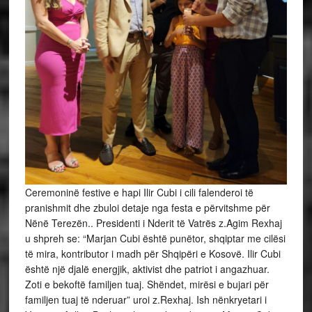
Ceremoninë festive e hapi Ilir Cubi i cili falenderoi të
pranishmit dhe zbuloi detaje nga festa e përvitshme për
Nënë Terezën.. Presidenti i Nderit të Vatrës z.Agim Rexhaj
u shpreh se: “Marjan Cubi është punëtor, shqiptar me cilësi
të mira, kontributor i madh për Shqipëri e Kosovë. Ilir Cubi
është një djalë energjik, aktivist dhe patriot i angazhuar.
Zoti e bekoftë familjen tuaj. Shëndet, mirësi e bujari për
familjen tuaj të nderuar” uroi z.Rexhaj. Ish nënkryetari i