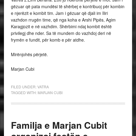
gëzuar që pata mundësi të shërbej e kontribuoj për kombin
e njerëzit e kombit tim. Jam i gëzuar që djali im Iliri
vazhdon rrugën time, që nga koha e Arshi Pipës, Agim
Karagjozit e në vazhdim. Shërbimi ndaj kombit është
privilegj dhe nder. Sa të mundem do vazhdoj deri në
frymën e fundit, për komb e për atdhe.
Mirënjohës përjetë.
Marjan Cubi
FILED UNDER:
VATRA
TAGGED WITH:
MARJAN CUBI
Familja e Marjan Cubit
organizoi festën e