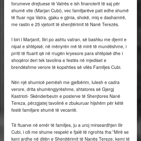
forumeve drejtuese të Vatrës e ish financierit të saj për
shumë vite (Marjan Cubi), vec familjarëve pati edhe shumë
të ftuar nga Vatra, gjaku e gjinia, shokë, miq e dashamirë,
me rastin e 25 vjetorit të shenjtërimit të Nanë Terezës.
I
biri i Marjanit, Iliri po ashtu vatran, së bashku me djemt e
nipat e shtëpisë, në mënyrën më të mirë të mundëshme, i
prriti të ftuarit që në rrugën kryesore para shtëpisë dhe i
shoqëroi deri tek tavolina e festës në mjediset e
brendëshme verore të kopshties së vilës Familjes Cubi.
Nën një shumicë pemësh me gjelbërim, lulesh e cadra
verore, drita shumëngjyrëshme, shtatores së Gjergj
Kastrioti- Skënderbeutn e posterve të Shenjtores Nanë
Tereza, përzgjatej tavolinë e zbukuruar hijshëm për këtë
festë familjare shumë të vecantë.
Të ftuarve në emër të familjes, ju a uroj mirseardhjen Ilir
Cubi, i cili me shume respekt e fjalë të ngrohta tha:”Mirë se
keni ardhe në ditën e Shenjtërimit të Nanës Tereze, kemi të