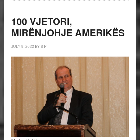
100 VJETORI,
MIRËNJOHJE AMERIKËS
JULY 9, 2022
BY
S P