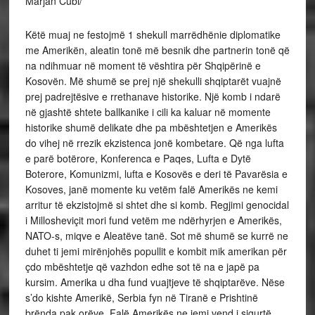
Marjan Cubi/
Këtë muaj ne festojmë 1 shekull marrëdhënie diplomatike
me Amerikën, aleatin tonë më besnik dhe partnerin tonë që
na ndihmuar në moment të vështira për Shqipërinë e
Kosovën. Më shumë se prej një shekulli shqiptarët vuajnë
prej padrejtësive e rrethanave historike. Një komb i ndarë
në gjashtë shtete ballkanike i cili ka kaluar në momente
historike shumë delikate dhe pa mbështetjen e Amerikës
do vihej në rrezik ekzistenca jonë kombetare. Që nga lufta
e parë botërore, Konferenca e Paqes, Lufta e Dytë
Boterore, Komunizmi, lufta e Kosovës e deri të Pavarësia e
Kosoves, janë momente ku vetëm falë Amerikës ne kemi
arritur të ekzistojmë si shtet dhe si komb. Regjimi genocidal
i Millosheviçit mori fund vetëm me ndërhyrjen e Amerikës,
NATO-s, miqve e Aleatëve tanë. Sot më shumë se kurrë ne
duhet ti jemi mirënjohës popullit e kombit mik amerikan për
çdo mbështetje që vazhdon edhe sot të na e japë pa
kursim. Amerika u dha fund vuajtjeve të shqiptarëve. Nëse
s’do kishte Amerikë, Serbia fyn në Tiranë e Prishtinë
brënda pak orëve. Falë Amerikës ne jemi vend i sigurtë