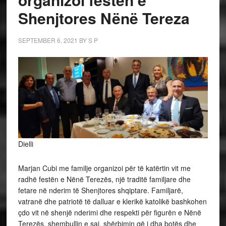
Shenjtores Nënë Tereza
SEPTEMBER 6, 2021
BY
S P
Dielli
Marjan Cubi me familje organizoi për të katërtin vit me
radhë festën e Nënë Terezës, një traditë familjare dhe
fetare në nderim të Shenjtores shqiptare. Familjarë,
vatranë dhe patriotë të dalluar e klerikë katolikë bashkohen
çdo vit në shenjë nderimi dhe respekti për figurën e Nënë
Terezës, shembullin e saj, shërbimin që i dha botës dhe