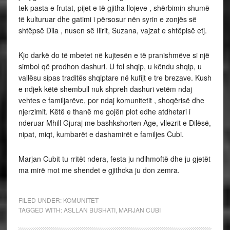
tek pasta e frutat, pijet e të gjitha llojeve , shërbimin shumë
të kulturuar dhe gatimi i përsosur nën syrin e zonjës së
shtëpsë Dila , nusen së Ilirit, Suzana, vajzat e shtëpisë etj.
Kjo darkë do të mbetet në kujtesën e të pranishmëve si një
simbol që prodhon dashuri. U fol shqip, u këndu shqip, u
vallësu sipas traditës shqiptare në kufijt e tre brezave. Kush
e ndjek këtë shembull nuk shpreh dashuri vetëm ndaj
vehtes e familjarëve, por ndaj komunitetit , shoqërisë dhe
njerzimit. Këtë e thanë me gojën plot edhe atdhetari i
nderuar Mhill Gjuraj me bashkshorten Age, vllezrit e Dilësë,
nipat, miqt, kumbarët e dashamirët e familjes Cubi.
Marjan Cubit tu rritët ndera, festa ju ndihmoftë dhe ju gjetët
ma mirë mot me shendet e gjithcka ju don zemra.
FILED UNDER:
KOMUNITET
TAGGED WITH:
ASLLAN BUSHATI
,
MARJAN CUBI