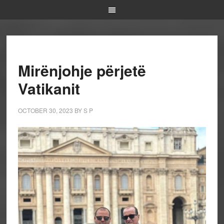
Mirënjohje përjetë
Vatikanit
OCTOBER 30, 2023
BY
S P