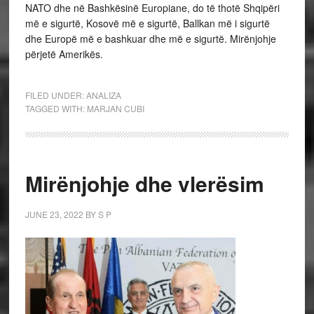
NATO dhe në Bashkësinë Europiane, do të thotë Shqipëri
më e sigurtë, Kosovë më e sigurtë, Ballkan më i sigurtë
dhe Europë më e bashkuar dhe më e sigurtë. Mirënjohje
përjetë Amerikës.
FILED UNDER:
ANALIZA
TAGGED WITH:
MARJAN CUBI
Mirënjohje dhe vlerësim
JUNE 23, 2022
BY
S P