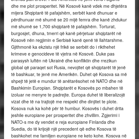
dhe me plot prosperitet. Në Kosovë kanë vdek me dhjetëra
mijera Shqiptarë të pafajshëm, serbët kanë dhunuar e
përdhunuar më shumë se 20 mijë femra dhe kanë zhdukur
më shumë se 1,700 shqiptarë të pafajshëm. Torturat,
burgosjet, dhuna, tmerri që kanë përjetuar shqiptarët në
Kosovë nën regjimin e Serbisë kanë qenë të llahtarshme.
Gjithmonë ka ekzistu një frikë se serbët do i rikthehet
krimeve e genocideve të vjetra në Kosovë. Duke pas
parasysh luftën në Ukrainë dhe konfliktin dhe rrezikun
global që paraqet sot Rusia, nevojitet që shqiptarët të jenë
të bashkuar, te jenë me Amerikën. Duhet që Kosova sa më
shpejt të jetë e mundur të anëtarësohet në NATO dhe në
Bashkimin Europian. Shqiptarët e Kosovës po mbahen të
izoluar ne menyre te padrejte. Europa duhet të liberalizojë
vizat dhe të na trajtojë me respekt dhe dinjitet te plote.
Kosova nuk ka kohë për të humbur. Kosovës i duhet drita
jeshile europiane per prosperitet dhe zhvillim. Zgjerimi i
NATO-s me dy vendet e reja europiane Finlanda dhe
Suedia, do të krijojë një precedent që edhe Kosova të
bashkohet me familjen europiane ne keto kohe. Kosova në