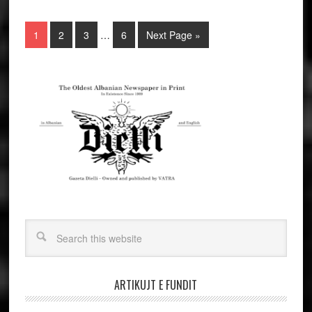
1
2
3
…
6
Next Page »
ARTIKUJT E FUNDIT