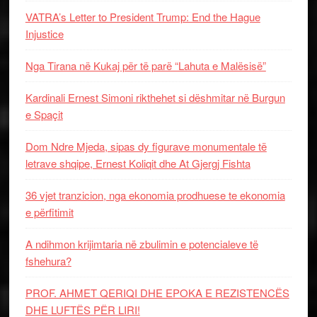
VATRA’s Letter to President Trump: End the Hague
Injustice
Nga Tirana në Kukaj për të parë “Lahuta e Malësisë”
Kardinali Ernest Simoni rikthehet si dëshmitar në Burgun
e Spaçit
Dom Ndre Mjeda, sipas dy figurave monumentale të
letrave shqipe, Ernest Koliqit dhe At Gjergj Fishta
36 vjet tranzicion, nga ekonomia prodhuese te ekonomia
e përfitimit
A ndihmon krijimtaria në zbulimin e potencialeve të
fshehura?
PROF. AHMET QERIQI DHE EPOKA E REZISTENCЁS
DHE LUFTЁS PЁR LIRI!