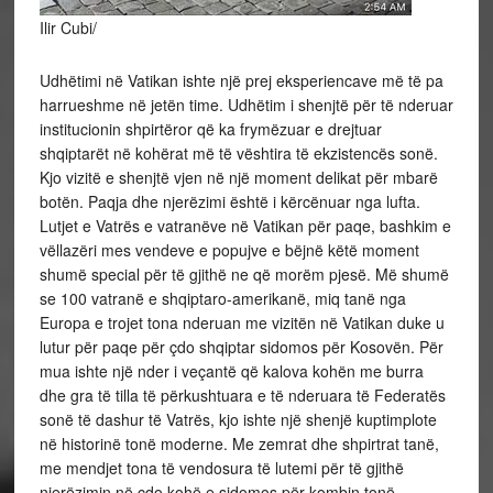
Ilir Cubi/
Udhëtimi në Vatikan ishte një prej eksperiencave më të pa
harrueshme në jetën time. Udhëtim i shenjtë për të nderuar
institucionin shpirtëror që ka frymëzuar e drejtuar
shqiptarët në kohërat më të vështira të ekzistencës sonë.
Kjo vizitë e shenjtë vjen në një moment delikat për mbarë
botën. Paqja dhe njerëzimi është i kërcënuar nga lufta.
Lutjet e Vatrës e vatranëve në Vatikan për paqe, bashkim e
vëllazëri mes vendeve e popujve e bëjnë
këtë moment
shumë special për të gjithë ne që morëm pjesë. Më shumë
se 100 vatranë e shqiptaro-amerikanë, miq tanë nga
Europa e trojet tona nderuan me vizitën në Vatikan duke u
lutur për paqe për çdo shqiptar sidomos për Kosovën. Për
mua ishte një nder i veçantë që kalova kohën me burra
dhe gra të tilla të përkushtuara e të nderuara të Federatës
sonë të dashur të Vatrës, kjo ishte një shenjë kuptimplote
në historinë tonë moderne. Me zemrat dhe shpirtrat tanë,
me mendjet tona të vendosura të lutemi për të gjithë
njerëzimin në çdo kohë e sidomos për kombin tonë.