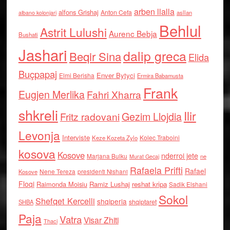
arben llalla
alfons Grishaj
Anton Cefa
asllan
albano kolonjari
Behlul
Astrit Lulushi
Aurenc Bebja
Bushati
Jashari
dalip greca
Beqir Sina
Elida
Buçpapaj
Enver Bytyci
Elmi Berisha
Ermira Babamusta
Frank
Eugjen Merlika
Fahri Xharra
shkreli
Ilir
Gezim Llojdia
Fritz radovani
Levonja
Interviste
Kolec Traboini
Keze Kozeta Zylo
kosova
Kosove
nderroi jete
Marjana Bulku
ne
Murat Gecaj
Rafaela Prifti
Rafael
Nene Tereza
Kosove
presidenti Nishani
Floqi
Raimonda Moisiu
Ramiz Lushaj
reshat kripa
Sadik Elshani
Sokol
Shefqet Kercelli
shqiperia
shqiptaret
SHBA
Paja
Vatra
Visar Zhiti
Thaci