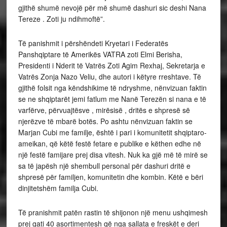
gjithë shumë nevojë për më shumë dashuri sic deshi Nana
Tereze . Zoti ju ndihmoftë”.
Të panishmit i përshëndeti Kryetari i Federatës
Panshqiptare të Amerikës VATRA zoti Elmi Berisha,
Presidenti i Nderit të Vatrës Zoti Agim Rexhaj, Sekretarja e
Vatrës Zonja Nazo Veliu, dhe autori i këtyre rreshtave. Të
gjithë folsit nga këndshikime të ndryshme, nënvizuan faktin
se ne shqiptarët jemi fatlum me Nanë Terezën si nana e të
varfërve, përvuajtësve , mirësisë , dritës e shpresë së
njerëzve të mbarë botës. Po ashtu nënvizuan faktin se
Marjan Cubi me familje, është i pari i komunitetit shqiptaro-
ameikan, që këtë festë fetare e publike e këthen edhe në
një festë famijare prej disa vitesh. Nuk ka gjë më të mirë se
sa të japësh një shembull personal për dashuri dritë e
shpresë për familjen, komunitetin dhe kombin. Këtë e bëri
dinjitetshëm familja Cubi.
Të pranishmit patën rastin të shijonon një menu ushqimesh
prej gati 40 asortimentesh që nga sallata e freskët e deri