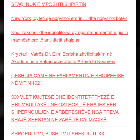
SPAÇI NUK E MPOSHTI SHPIRTIN
New York, qyteti që ndryshoi emrin… dhe ndryshoi botën
Kodi zakonor dhe isopolifonia dy nga monumentet e gjalla
madhështore të antikitetit shqiptar
Kryetari i Vatrës Dr. Elmi Berisha zhvilloi takim në
Akademinë e Shkencave dhe të Arteve të Kosovës
ÇËSHTJA ÇAME NË PARLAMENTIN E SHQIPËRISË
NË VITIN 1921
300 VJET KUJTESË DHE IDENTITET-TRYEZË E
RRUMBULLAKËT NË OSTROS TË KRAJËS PËR
SHPËRNGULJEN E ARBËRESHËVE NGA TREVA
KRAJË-SHESTAN NË ZARË TË DALMACISË
SHPOPULLIMI, PUSHTIMI I SHEKULLIT XXI