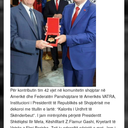
Për kontributin tim 42 vjet në komunitetin shqiptar në
Amerikë dhe Federatën Panshqiptare të Amerikës VATRA,
Institucioni i Presidentit të Republikës së Shqipërisë me
dekoroi me titullin e lartë: “Kalorës i Urdhrit të
Skënderbeut”. I jam mirënjohës përjetë Presidentit
Shkëlqësi Ilir Meta, Këshilltarit Z.Flamur Gashi, Kryetarit të
Vatrës z.Elmi Berisha. Zoti ju nderoftë përjetë e mot. Jam i