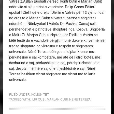
Vatrës z.Asllan Bushati vlerësoi kontributin e Marjan Cubit
ndër vite si një patriot e veprimtar. Dalip Greca Editori
epokal i Diellit që e drejtoi Diellin e Vatrës për 12 vjet u ndal
në cilësitë e Marjan Cubit si vatran, patriot e shqiptar i
ndershëm. Nënkryetari i Vatrës Dr. Pashko Camaj solli
përshëndetjet e patriotëve shqiptarë nga Kosova, Shqipëria
e Mali i Zi. Marjan Cubi u shpreh për Diellin e Vatrës se
këtë festë do e vazhdojë përgjithmonë duke e kthyer në një
traditë shqiptare në vlerësim e respekt të shqiptares
universale. Nënë Tereza bën çdo shqiptar krenar me
përkatësinë e saj kombëtare, me atë që i ofroi botës, me
dashurinë e saj, përkushtimin e saj, përshpirtshmërinë e
saj, devotshmërinë e saj dhe thjeshtësinë e saj. Nënë
Tereza bashkon vlerat shqiptare me vlerat më të larta
universale.
FILED UNDER:
KOMUNITET
TAGGED WITH:
ILIR CUBI
,
MARJAN CUBI
,
NENE TEREZA