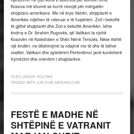
Kosova më shumë se kurrë nevojë për mërgatën
shqiptaro-amerikane. Me në krye Vatrën, shqiptarët e
Amerikës ndjehen të nderuar e të fuqishëm. Zoti i bekoftë
të gjithë shqiptarët dhe Zoti e bekoftë Amerikën. Ishte
ëndrra e Dr. Ibrahim Rugovës, që Vatikani ta njohë
Kosovën në Katedralen e Shën Nënë Terezës. Nëse është
një ëndërr, ne dëshirojmë ta ndajmë me të dhe të bëhet
realitet. Vatikani dhe qytetërimi Perëndimor janë kurdoherë
frymëzimi dhe orientimi i shqiptarëve.
FILED UNDER:
POLITIKE
TAGGED WITH:
ILIR CUBI
,
MARJAN CUBI
FESTË E MADHE NË
SHTËPINË E VATRANIT