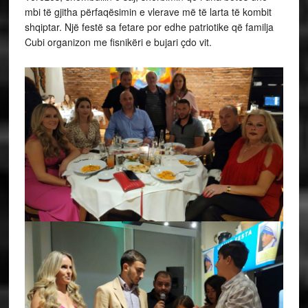
mbi të gjitha përfaqësimin e vlerave më të larta të kombit
shqiptar. Një festë sa fetare por edhe patriotike që familja
Cubi organizon me fisnikëri e bujari çdo vit.