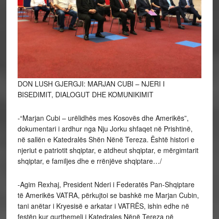
DON LUSH GJERGJI: MARJAN CUBI – NJERI I
BISEDIMIT, DIALOGUT DHE KOMUNIKIMIT
-“Marjan Cubi – urëlidhës mes Kosovës dhe Amerikës”,
dokumentari i ardhur nga Nju Jorku shfaqet në Prishtinë,
në sallën e Katedralës Shën Nënë Tereza. Është histori e
njeriut e patriotit shqiptar, e atdheut shqiptar, e mërgimtarit
shqiptar, e familjes dhe e rrënjëve shqiptare…/
-Agim Rexhaj, President Nderi i Federatës Pan-Shqiptare
të Amerikës VATRA, përkujtoi se bashkë me Marjan Cubin,
tani anëtar i Kryesisë e arkatar i VATRËS, ishin edhe në
festën kur gurthemeli i Katedrales Nënë Tereza në