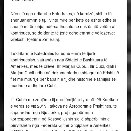
Nën një nga dritaret e Katedrales, në kornizë, shihte të
shënuar emrin e tij, i vinte mirë për këtë që është edhe si
shenjë mirënjohje, ndërsa thoshte se nuk është vetëm ai
kontribues, se do donte të jenë edhe emrat e vëllezërve:
Gjelosh, Pjetër e Zef Balaj.
Te dritaret e Katedrales ka edhe emra të tjerë
kontribuesish, vatranësh nga Shtetet e Bashkuara të
Amerikës, mes të cilëve: Ilir Marjan Cubi… Ilir Cubi, djali i
Marjan Cubit edhe në dokumentarin e shfaqur në Prishtinë
flet me mburrje për babain e tij dhe historinë e famijes së
madhe e atdhetare Cubi.
Ilir Cubin me zonjën e tij dhe fëmijtë e tyre në 29 Korrikun
e verës së viit 2019 i takova në Aeroportin e Prishtinës, të
sapoardhur nga Nju Jorku, prej nga për mua –
korrespondentin në Kosovë kishin sjellë shpërblimin e
përvitshëm nga Federata Gjithë-Shqiptare e Amerikës