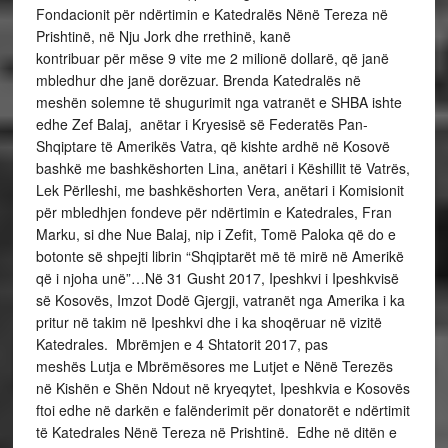
Fondacionit për ndërtimin e Katedralës Nënë Tereza në
Prishtinë, në Nju Jork dhe rrethinë, kanë
kontribuar për mëse 9 vite me 2 milionë dollarë, që janë
mbledhur dhe janë dorëzuar. Brenda Katedralës në
meshën solemne të shugurimit nga vatranët e SHBA ishte
edhe Zef Balaj, anëtar i Kryesisë së Federatës Pan-
Shqiptare të Amerikës Vatra, që kishte ardhë në Kosovë
bashkë me bashkëshorten Lina, anëtari i Këshillit të Vatrës,
Lek Përlleshi, me bashkëshorten Vera, anëtari i Komisionit
për mbledhjen fondeve për ndërtimin e Katedrales, Fran
Marku, si dhe Nue Balaj, nip i Zefit, Tomë Paloka që do e
botonte së shpejti librin “Shqiptarët më të mirë në Amerikë
që i njoha unë”…Në 31 Gusht 2017, Ipeshkvi i Ipeshkvisë
së Kosovës, Imzot Dodë Gjergji, vatranët nga Amerika i ka
pritur në takim në Ipeshkvi dhe i ka shoqëruar në vizitë
Katedrales. Mbrëmjen e 4 Shtatorit 2017, pas
meshës Lutja e Mbrëmësores me Lutjet e Nënë Terezës
në Kishën e Shën Ndout në kryeqytet, Ipeshkvia e Kosovës
ftoi edhe në darkën e falënderimit për donatorët e ndërtimit
të Katedrales Nënë Tereza në Prishtinë. Edhe në ditën e