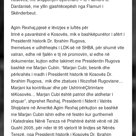
Dardanisë, me yllin gjashtëcepësh nga Flamuri i
Skënderbeut.
Agim Rexhaj,pjesë e lëvizjes e luftës për
lirinë e pavarësinë e Kosovës, mik e bashkëpunëtor i afërt i
Presidentit historik Dr. Ibrahim Rugova,
themelues e udhëheqës i LDK-së në SHBA, për shumë vite
vatran, edhe në fjalën e tij në promovim, si edhe në
dokumentar, kujton edhe takimet me Presidentin Rugova
bashkë me Marjan Cubin. “Marjan Cubi, besnik dhe
përkrahës i madh i Presidentit historik të Kosovës Dr.
Ibrahim Rugova, mik dhe zbatues i filozofisë Rugoviane…
Marjani ka kontribuar dhe për UshtrinëÇlirimtare
tëKosovës… Marjan Cubi është patriot dhe atdhetar i
shquar”, shprehet Rexhaj, Presidenti i Nderit i Vatrës
Shqiptare në Amerikë.Agim Rexhaj përkujton se bashkë
me Marjan Cubin ishin edhe në festën kur gurthemeli
i Katedrales Nënë Tereza në Prishtinë është vënë në 26
Gusht 2005, për nder të 95 vjetorit të lindjes së Nënës
Terezë, nga Presidenti historik i Kosovës Dr. Ibrahim