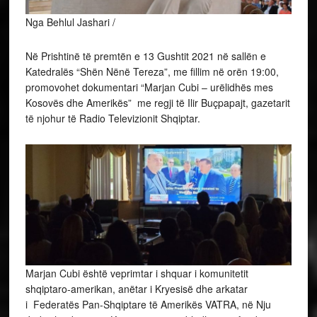
Nga Behlul Jashari /
Në Prishtinë të premtën e 13 Gushtit 2021 në sallën e
Katedralës “Shën Nënë Tereza”, me fillim në orën 19:00,
promovohet dokumentari “Marjan Cubi – urëlidhës mes
Kosovës dhe Amerikës” me regji të Ilir Buçpapajt, gazetarit
të njohur të Radio Televizionit Shqiptar.
Marjan Cubi është veprimtar i shquar i komunitetit
shqiptaro-amerikan, anëtar i Kryesisë dhe arkatar
i Federatës Pan-Shqiptare të Amerikës VATRA, në Nju