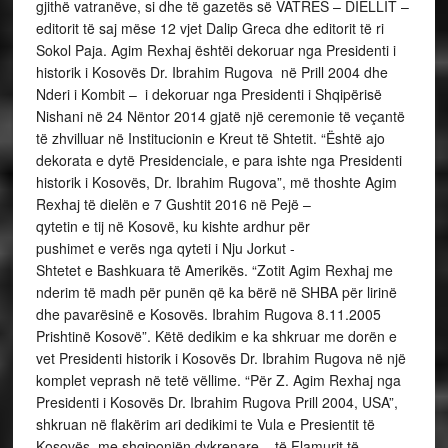
gjithë vatranëve, si dhe të gazetës së VATRËS – DIELLIT –
editorit të saj mëse 12 vjet Dalip Greca dhe editorit të ri
Sokol Paja. Agim Rexhaj ështëi dekoruar nga Presidenti i
historik i Kosovës Dr. Ibrahim Rugova në Prill 2004 dhe
Nderi i Kombit – i dekoruar nga Presidenti i Shqipërisë
Nishani në 24 Nëntor 2014 gjatë një ceremonie të veçantë
të zhvilluar në Institucionin e Kreut të Shtetit. “Është ajo
dekorata e dytë Presidenciale, e para ishte nga Presidenti
historik i Kosovës, Dr. Ibrahim Rugova”, më thoshte Agim
Rexhaj të dielën e 7 Gushtit 2016 në Pejë –
qytetin e tij në Kosovë, ku kishte ardhur për
pushimet e verës nga qyteti i Nju Jorkut -
Shtetet e Bashkuara të Amerikës. “Zotit Agim Rexhaj me
nderim të madh për punën që ka bërë në SHBA për lirinë
dhe pavarësinë e Kosovës. Ibrahim Rugova 8.11.2005
Prishtinë Kosovë”. Këtë dedikim e ka shkruar me dorën e
vet Presidenti historik i Kosovës Dr. Ibrahim Rugova në një
komplet veprash në tetë vëllime. “Për Z. Agim Rexhaj nga
Presidenti i Kosovës Dr. Ibrahim Rugova Prill 2004, USA”,
shkruan në flakërim ari dedikimi te Vula e Presientit të
Kosovës, me shqiponjën dykrenare – të Flamurit të