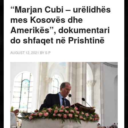
“Marjan Cubi – urëlidhës
mes Kosovës dhe
Amerikës”, dokumentari
do shfaqet në Prishtinë
AUGUST 12, 2021
BY
S P