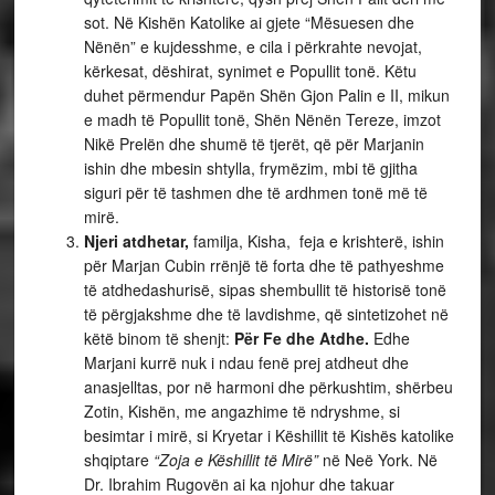
sot. Në Kishën Katolike ai gjete “Mësuesen dhe
Nënën” e kujdesshme, e cila i përkrahte nevojat,
kërkesat, dëshirat, synimet e Popullit tonë. Këtu
duhet përmendur Papën Shën Gjon Palin e II, mikun
e madh të Popullit tonë, Shën Nënën Tereze, imzot
Nikë Prelën dhe shumë të tjerët, që për Marjanin
ishin dhe mbesin shtylla, frymëzim, mbi të gjitha
siguri për të tashmen dhe të ardhmen tonë më të
mirë.
Njeri atdhetar,
familja, Kisha, feja e krishterë, ishin
për Marjan Cubin rrënjë të forta dhe të pathyeshme
të atdhedashurisë, sipas shembullit të historisë tonë
të përgjakshme dhe të lavdishme, që sintetizohet në
këtë binom të shenjt:
Për Fe dhe Atdhe.
Edhe
Marjani kurrë nuk i ndau fenë prej atdheut dhe
anasjelltas, por në harmoni dhe përkushtim, shërbeu
Zotin, Kishën, me angazhime të ndryshme, si
besimtar i mirë, si Kryetar i Këshillit të Kishës katolike
shqiptare
“Zoja e Këshillit të Mirë”
në Neë York. Në
Dr. Ibrahim Rugovën ai ka njohur dhe takuar