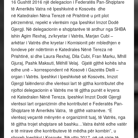
16 Gushtit 2016 një delegacion i Federatës Pan-Shqiptare
të Amerikës Vatra në Ipeshkvinë e Kosovës dhe
në Katedralen Nëna Terezë në Prishtinë u prit plot
përzemërsi, repekt e vlerësim nga Ipeshkvi Imzot Dodë
Gjergji. Në delegacionin e shqiptarëve të ardhur nga SHBA
ishin Agim Rexhaj, zv/kryetar i Vatrës, Marjan Cubi –
arkëtar i Vatrës dhe kryetar i Komisionit për mbledhjen e
fondeve për ndërtimin e Katedrales Nënë Tereza në
Prishtinë, si dhe Laura Rexhaj, Dila Cubi, Fran Marku, Mhill
Gjuraj, Pashk Maksuti, Mëhill Velaj. Gjatë gjithë kohës isha
edhe unë – korrespondent në Kosovë i Gazetës Dielli –
organ i Vatrës. Ipeshkvi i Ipeshkvisë së Kosovës, Imzot
Gjergji falënderoi dhe vlerësoi lart të gjitha kontributet dhe
njoftoi delegacionin e Vatrës me të gjitha punët e kryera
në Katedralen Nënë Tereza. Ipeshkvi Imzot Dodë Gjergji
vlerësoi lart organizimin dhe kontributet e Federatës Pan-
Shqiptare të Amerikës Vatra, të gjithë vatranëve. “E
vlerësoj veçantë mënyrën e organizimit tuaj, të Vatrës, nga
të gjitha trojet shqiptare së bashku…Vatra është edhe vatër
e të mirave dhe kontributeve të mëdha për kombin”, u
shpreh Ipeshkvi i Kosovës. Në vitin 2017, që në nisje të