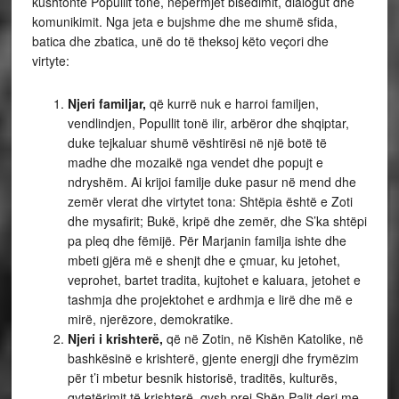
kushtonte Popullit tonë, nëpërmjet bisedimit, dialogut dhe
komunikimit. Nga jeta e bujshme dhe me shumë sfida,
batica dhe zbatica, unë do të theksoj këto veçori dhe
virtyte:
Njeri familjar,
që kurrë nuk e harroi familjen,
vendlindjen, Popullit tonë ilir, arbëror dhe shqiptar,
duke tejkaluar shumë vështirësi në një botë të
madhe dhe mozaikë nga vendet dhe popujt e
ndryshëm. Ai krijoi familje duke pasur në mend dhe
zemër vlerat dhe virtytet tona: Shtëpia është e Zoti
dhe mysafirit; Bukë, kripë dhe zemër, dhe S’ka shtëpi
pa pleq dhe fëmijë. Për Marjanin familja ishte dhe
mbeti gjëra më e shenjt dhe e çmuar, ku jetohet,
veprohet, bartet tradita, kujtohet e kaluara, jetohet e
tashmja dhe projektohet e ardhmja e lirë dhe më e
mirë, njerëzore, demokratike.
Njeri i krishterë,
që në Zotin, në Kishën Katolike, në
bashkësinë e krishterë, gjente energji dhe frymëzim
për t’i mbetur besnik historisë, traditës, kulturës,
qytetërimit të krishterë, qysh prej Shën Palit deri me