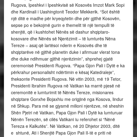
Rugova, Ipeshkvi i Ipeshkvisë së Kosovës Imzot Mark Sopi
dhe Kardinali i Uashingtonit Teodor Mekkerik. “Sot është
një ditë e madhe për kryeqytetin dhe për gjithë Kosovën,
sepse po e bekojmë gurin e themelit të një tempulli të
shenjtë, që i kushtohet Nënës së dashur shqiptaro-
kosovare dhe Nënës së Njerëzimit – të lumturës Nëna
Tereze – asaj që lartësoi nderin e Kosovës dhe të
shqiptarëve në gjithë planetin duke i afirmuar vlerat tona
dhe duke ndihmuar gjithë njerëzimin”, shprehej gjatë
ceremonisë Presidenti Rugova. “Papa Gjon Pali i Dytë e ka
përkrahur personalisht ndërtimin e kësaj Katedraleje”,
theksonte Presidenti Rugova. Në vitin 2003, më 19 Tetor,
Presidenti Ibrahim Rugova në Vatikan ka marrë pjesë në
ceremonitë e lumturimit të Nënës Tereze, misionares
shqiptare Gonxhe Bojaxhiu me origjinë nga Kosova, lindur
në Shkup. Para më se gjysmë milioni njerëzve, në sheshin
Shën Pjetri në Vatikan, Papa Gjon Pali i Dytë ka lumturuar
Nënën Terezën, së cilës Vatikani iu referohet si “Nënë
Tereza e Kalkutës”. Në Vatikan, në 20 Dhjetor 2003, ditë
e shtunë, Ati i Shenjtë Papa Gjon Pali II-të e priti në