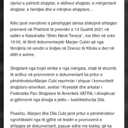
njeriut e patriotit shqiptar, e atdheut shqiptar, e mërgimtarit
shqiptar, e familjes dhe e rrënjëve shqiptare…
Këto janë mendimet e përshtypjet derisa shikojmë shfaqjen
premierë në Prishtinë të premtën e 13 Gushtit 2021 në
sallën e Katedralës “Shën Nënë Tereza”, me fillim në orën
19:00, të filmit dokumentarpër Marjan Cubin që nga
fëmijëria në vendin e lindjes në Drenoc të Klinës e deri në
ditët e sotme.
Shqiptarë nga trojet etnike e nga mërgata, miqë të shumtë,
të ardhur në promovimin e dokumentarit ka pritur e
përshëndeturMarjan Cubi veprimtar i shquar i komunitetit
shqiptaro-amerikan, anëtar i Kryesisë dhe arkatar i
Federatës Pan-Shqiptare të Amerikës VATRA, i shoqëruar
si gjithmonë nga shoqja e jetës – bashkëshortja Dila.
Poashtu, Marjani dhe Dila Cubi janë pritur e përshëndetur
ngrohtësisht nga të gjithë në festën e promovimit e
shfaqjes së dokumentarit, pasuar edhe me koktej, që ka