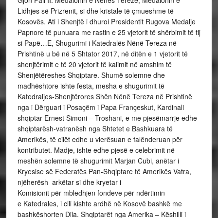
Gjon Pali II: Medalonin e Nënës Tereze, Medalonin e
Lidhjes së Prizrenit, si dhe kristale të çmueshme të
Kosovës. Ati i Shenjtë i dhuroi Presidentit Rugova Medalje
Papnore të punuara me rastin e 25 vjetorit të shërbimit të tij
si Papë…E, Shugurimi i Katedralës Nënë Tereza në
Prishtinë u bë në 5 Shtator 2017, në ditën e 1 vjetorit të
shenjtërimit e të 20 vjetorit të kalimit në amshim të
Shenjëtëreshes Shqiptare. Shumë solemne dhe
madhështore ishte festa, mesha e shugurimit të
Katedraljes-Shenjtërores Shën Nënë Tereza në Prishtinë
nga i Dërguari i Posaçëm i Papa Françeskut, Kardinali
shqiptar Ernest Simoni – Troshani, e me pjesëmarrje edhe
shqiptarësh-vatranësh nga Shtetet e Bashkuara të
Amerikës, të cilët edhe u vlerësuan e falënderuan për
kontributet. Madje, ishte edhe pjesë e celebrimit në
meshën solemne të shugurimit Marjan Cubi, anëtar i
Kryesise së Federatës Pan-Shqiptare të Amerikës Vatra,
njëherësh arkëtar si dhe kryetar i
Komisionit për mbledhjen fondeve për ndërtimin
e Katedrales, i cili kishte ardhë në Kosovë bashkë me
bashkëshorten Dila. Shqiptarët nga Amerika – Këshilli i