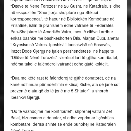
“Ditëve të Nënë Terezës” në 26 Gusht, në Katadrale, si dhe
në ekspozitën “Shenjtorja shqiptare nga Shkupi –
korrespondenca”, të hapur në Bibliotekën Kombëtare në
Prishtinë, ishin të pranishëm edhe vatranë të Federatës
Pan-Shqiptare të Amerikës Vatra, mes të cilëve i ardhur
enkas bashkë me bashkëshorten Dila, Marjan Cubi, anëtar
i Kryesise së Vatres. Ipeshkvi i Ipeshkvisë së Kosovës,
Imzot Dodë Gjergji në fjalën përshëndetëse në hapje të
“Ditëve të Nënë Terezës” vlerësoi lart të gjitha kontributet,
ndërsa takoi e falënderoi vatranët edhe gjatë koktejit.
“Dua me këtë rast të falënderoj të gjithë donatorët, që na
kanë ndihmuar për ndërtimin e kësaj Kishe, ata që janë sot
prezentë e ata që do të jenë me 5 Shtator”, u shpreh
Ipeshkvi Gjergji.
“Do të vazhdojmë me kontributet”, shprehej vatrani Zef
Balaj, biznesmen e donator, si edhe veprimtar i çështjes
kombëtare, derisa shihte se ende punohej në Katedralen
Nënë Tereza.