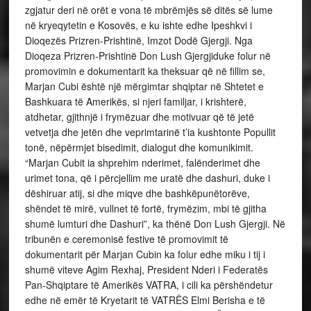
zgjatur deri në orët e vona të mbrëmjës së ditës së lume
në kryeqytetin e Kosovës, e ku ishte edhe Ipeshkvi i
Dioqezës Prizren-Prishtinë, Imzot Dodë Gjergji. Nga
Dioqeza Prizren-Prishtinë Don Lush Gjergjiduke folur në
promovimin e dokumentarit ka theksuar që në fillim se,
Marjan Cubi është një mërgimtar shqiptar në Shtetet e
Bashkuara të Amerikës, si njeri familjar, i krishterë,
atdhetar, gjithnjë i frymëzuar dhe motivuar që të jetë
vetvetja dhe jetën dhe veprimtarinë t’ia kushtonte Popullit
tonë, nëpërmjet bisedimit, dialogut dhe komunikimit.
“Marjan Cubit ia shprehim nderimet, falënderimet dhe
urimet tona, që i përcjellim me uratë dhe dashuri, duke i
dëshiruar atij, si dhe miqve dhe bashkëpunëtorëve,
shëndet të mirë, vullnet të fortë, frymëzim, mbi të gjitha
shumë lumturi dhe Dashuri”, ka thënë Don Lush Gjergji. Në
tribunën e ceremonisë festive të promovimit të
dokumentarit për Marjan Cubin ka folur edhe miku i tij i
shumë viteve Agim Rexhaj, President Nderi i Federatës
Pan-Shqiptare të Amerikës VATRA, i cili ka përshëndetur
edhe në emër të Kryetarit të VATRËS Elmi Berisha e të