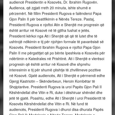
audiencë Presidentin e Kosovës, Dr. Ibrahim Rugovën.
Audienca, që zgjati rreth 20 minuta, ishte shumë e
përzemërt. Në fillim Presidenti Rugova e falënderoi Papa
Gjon Palin II për beatifikimin e Nënës Tereze. Pastaj,
Presidenti Rugova e njoftoi Atin e Shenjtë me progresin që
është arritur në Kosovë në të gjitha fushat e jetës.
Presidenti kërkoi nga Ati i Shenjtë që që të lutet dhe të
ushtrojë ndikimin e tij për njohjen formale të pavarësisë së
Kosovës. Presidenti Ibrahim Rugova e njoftoi Papa Gjon
Palin II me përgatitjet që po bënte Ipeshkvia e Kosovës për
ndërtimin e Katedrales në Prishtinë. Ati i Shenjtë e vlerësoi
progresin që është arritur në Kosovë dhe shprehu
interesimin e tij për shumë çështje të zhvillimeve pozitive
në Kosovë. Gjatë audiencës, Ati i Shenjtë e përmendi edhe
Gjergj Kastriotin – Skënderbeun, Heroin Kombëtar të
Shqiptarëve. Presidenti Rugova ia uroi Papës Gjon Pali II
Këshëndellat dhe Vitin e Ri, duke i dëshiruar shëndet dhe
jetë të gjatë. Poashtu, edhe Ati i Shenjtë i uroi Presidentit të
Kosovës Kërshëndellat dhe Vitin e Ri. Në fund të
audiencës, Presidenti Rugova i dhuroi disa dhurata Papës