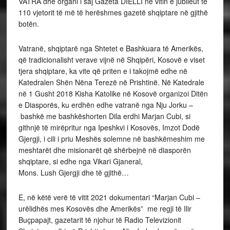
VATRA dhe organi i saj Gazeta DIELLI në vitin e jubileut të
110 vjetorit të më të herëshmes gazetë shqiptare në gjithë
botën.
Vatranë, shqiptarë nga Shtetet e Bashkuara të Amerikës,
që tradicionalisht verave vijnë në Shqipëri, Kosovë e viset
tjera shqiptare, ka vite që priten e i takojmë edhe në
Katedralen Shën Nëna Terezë në Prishtinë. Në Katedrale
në 1 Gusht 2018 Kisha Katolike në Kosovë organizoi Ditën
e Diasporës, ku erdhën edhe vatranë nga Nju Jorku –
bashkë me bashkëshorten Dila erdhi Marjan Cubi, si
githnjë të mirëpritur nga Ipeshkvi i Kosovës, Imzot Dodë
Gjergji, i cili i priu Meshës solemne në bashkëmeshim me
meshtarët dhe misionarët që shërbejnë në diasporën
shqiptare, si edhe nga Vikari Gjaneral,
Mons. Lush Gjergji dhe të gjithë…
E, në këtë verë të vitit 2021 dokumentari “Marjan Cubi –
urëlidhës mes Kosovës dhe Amerikës” me regji të Ilir
Buçpapajt, gazetarit të njohur të Radio Televizionit