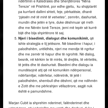
ndërtimin e Katedrales dhe Shenjtërores “Nëna
Tereze” në Prishtinë, por edhe gjetiu, ku shqiptarët
pa kurrfarë dallimi shteti, feje, përkatësie, dhanë
“pjesën më të mirë të vetvetes”,
zemrën, dashurisë,
mundin dhe jetën e tyre, duke dëshmuar që rreth
dhe me Nënën tonë Tereze, jemi më tepër së kurrë
bijë dhe bija shpirtërore të saj.
Njeri i bisedimit, dialogut dhe komunikimit,
që
ishte strategjia e tij jetësore. Në bisedime i hapur, i
palodhshëm, urëlidhës, njeri me mendje të ngritur
dhe me zemër të hapur dhe të ngrohtë. Në dialog,
besnik, në kërkim te të mirës, të drejtës, të vërtetës,
të jetës dhe të dashurisë. Bisedimi dhe dialogu ia
mundësojnë atij që në komunikim ndërpersonal,
ndërfamiljar, ndërfetar, ndëretnik, të jetë i
palodhshëm, shembull dhe dëshmi, që me ndihmën
e Zotit dhe me përkrahjen vëllazërore, asgjë nuk
është e pamundshme.
Marjan Cubit ia shprehim nderimet, falënderimet dhe