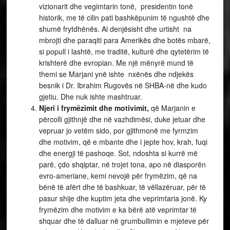
vizionarit dhe vegimtarin tonë, presidentin tonë
historik, me të cilin pati bashkëpunim të ngushtë dhe
shumë frytdhënës. Ai denjësisht dhe urtisht na
mbrojti dhe paraqiti para Amerikës dhe botës mbarë,
si popull i lashtë, me traditë, kulturë dhe qytetërim të
krishterë dhe evropian. Me një mënyrë mund të
themi se Marjani ynë ishte nxënës dhe ndjekës
besnik i Dr. Ibrahim Rugovës në SHBA-në dhe kudo
gjetiu. Dhe nuk ishte mashtruar.
Njeri i frymëzimit dhe motivimit,
që Marjanin e
përcolli gjithnjë dhe në vazhdimësi, duke jetuar dhe
vepruar jo vetëm sido, por gjithmonë me fyrmzim
dhe motivim, që e mbante dhe i jepte hov, krah, fuqi
dhe energji të pashoqe. Sot, ndoshta si kurrë më
parë, çdo shqiptar, në trojet tona, apo në diasporën
evro-ameriane, kemi nevojë për frymëzim, që na
bënë të afërt dhe të bashkuar, të vëllazëruar, për të
pasur shije dhe kuptim jeta dhe veprimtaria jonë. Ky
frymëzim dhe motivim e ka bërë atë veprimtar të
shquar dhe të dalluar në grumbullimin e mjeteve për