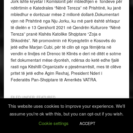
Jork ishte kryetar i Komisionit për mbledhjen e fondeve për
ndërtimin e Katedrales “Nënë Tereza” në Prishtinë, ku janë
mbledhur e dorëzuar mëse 2 milionë dollarë.Dokumentari
vjen në Prishtinë nga Nju Jorku, ku më parë është shfaqur
të dielën e 13 Qershorit 2021 në Qendrën Kulturore “Nënë
Tereza” pranë Kishës Katolike Shqiptare “Zoja e
Shkodrës”. Në promovimin në Kryeqytetin e Kosovës do
jetë edhe Marjan Cubi, për të cilin që nga fëmijëria në
vendin e lindjes në Drenoc të Klinës e deri në ditët e sotme
flet dokumentari mëse dyorësh, ndërsa do ketë edhe fjalë
rasti nga Këshilli Organizativ e pjesëmarrësit, mes të cilëve
pritet të jetë edhe Agim Rexhaj, President Nderi i
Federatës Pan-Shqiptare të Amerikës VATRA.
FILED UNDER:
FEATURED
TAGGED WITH:
MARJAN CUBI
,
VATRA
This website uses cookies to improve your experience. We'll
assume you're ok with this, but you can opt-out if you wish.
Cookie settings
ACCEPT