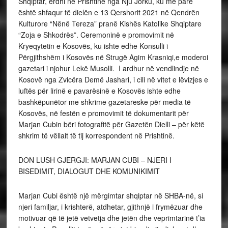
Shqiptar, erdhi në Prishtinë nga Nju Jorku, ku më parë
është shfaqur të dielën e 13 Qershorit 2021 në Qendrën
Kulturore “Nënë Tereza” pranë Kishës Katolike Shqiptare
“Zoja e Shkodrës”. Ceremoninë e promovimit në
Kryeqytetin e Kosovës, ku ishte edhe Konsulli i
Përgjithshëm i Kosovës në Strugë Agim Krasniqi,e moderoi
gazetari i njohur Lekë Musolli. I ardhur në vendlindje në
Kosovë nga Zvicëra Demë Jashari, i cili në vitet e lëvizjes e
luftës për lirinë e pavarësinë e Kosovës ishte edhe
bashkëpunëtor me shkrime gazetareske për media të
Kosovës, në festën e promovimit të dokumentarit për
Marjan Cubin bëri fotografitë për Gazetën Dielli – për këtë
shkrim të vëllait të tij korrespondent në Prishtinë.
DON LUSH GJERGJI: MARJAN CUBI – NJERI I
BISEDIMIT, DIALOGUT DHE KOMUNIKIMIT
Marjan Cubi është një mërgimtar shqiptar në SHBA-në, si
njeri familjar, i krishterë, atdhetar, gjithnjë i frymëzuar dhe
motivuar që të jetë vetvetja dhe jetën dhe veprimtarinë t’ia