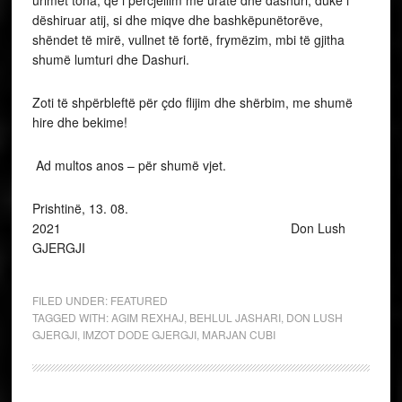
urimet tona, që i përcjellim me uratë dhe dashuri, duke i
dëshiruar atij, si dhe miqve dhe bashkëpunëtorëve,
shëndet të mirë, vullnet të fortë, frymëzim, mbi të gjitha
shumë lumturi dhe Dashuri.
Zoti të shpërbleftë për çdo flijim dhe shërbim, me shumë
hire dhe bekime!
Ad multos anos – për shumë vjet.
Prishtinë, 13. 08.
2021 Don Lush
GJERGJI
FILED UNDER:
FEATURED
TAGGED WITH:
AGIM REXHAJ
,
BEHLUL JASHARI
,
DON LUSH
GJERGJI
,
IMZOT DODE GJERGJI
,
MARJAN CUBI