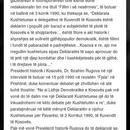
gazetarësh e fotoreporterësh dhe kishte edhe
redaksionalin tim me titull “Fillim i së nesërmes”, të botuar
në ballinë në 3 korrik 1990, ku theksoja se, “Deklarata
Kushtetuese e delegatëve të Kuvendit të Kosovës është
deklarim i popullit për barazi e subjektivitet të plotë të
Kosovës e të shqiptarëve… është fitore e akt historik i
shprehjes së vullnetit gjithëpopullor demokratik, është fillimi
i fundit të pabarazisë e padrejtësive…Kosova e re, ajo me
rregullim kushtetues sipas Deklaratës të sapo aprovuar do
të jetë një djep kombëtar dhe i bashkëjetesës për të gjithë,
i të drejtave të plota…”
Presidenti historik i Kosovës, Dr. Ibrahim Rugova në një
intervistë të botuar në 15 prill 1990 në revistën “Fjala” në
Prishtinë, duke komentuar debatet që zhvillohen në atë
kohë thoshte: “Ne si Lidhje Demokratike e Kosovës pak më
vonë do të dalim me një Deklaratë Kushtetuese që do të
inkuadrohemi në këto debate për Kushtetutën e re”, duke
paralajmëruar në këtë mënyrë Deklaratën e njohur
Kushtetuese për Pavarësi, të 2 Korrikut 1990, të Kuvendit
të Kosovës.
Pak më vonë Presidenti historik Rugova do të deklarojë se,