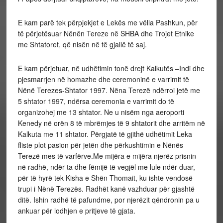
E kam parë tek përpjekjet e Lekës me vëlla Pashkun, për
të përjetësuar Nënën Tereze në SHBA dhe Trojet Etnike
me Shtatoret, që nisën në të gjallë të saj.
E kam përjetuar, në udhëtimin tonë drejt Kalkutës –Indi dhe
pjesmarrjen në homazhe dhe ceremoninë e varrimit të
Nënë Terezes-Shtator 1997. Nëna Terezë ndërroi jetë me
5 shtator 1997, ndërsa ceremonia e varrimit do të
organizohej me 13 shtator. Ne u nisëm nga aeroporti
Kenedy në orën 8 të mbrëmjes të 9 shtatorit dhe arritëm në
Kalkuta me 11 shtator. Përgjatë të gjithë udhëtimit Leka
fliste plot pasion për jetën dhe përkushtimin e Nënës
Terezë mes të varfërve.Me mijëra e mijëra njerëz prisnin
në radhë, ndër ta dhe fëmijë të vegjël me lule ndër duar,
për të hyrë tek Kisha e Shën Thomait, ku ishte vendosë
trupi i Nënë Terezës. Radhët kanë vazhduar për gjashtë
ditë. Ishin radhë të pafundme, por njerëzit qëndronin pa u
ankuar për lodhjen e pritjeve të gjata.