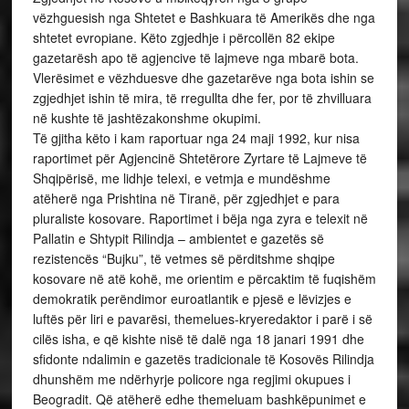
vëzhguesish nga Shtetet e Bashkuara të Amerikës dhe nga
shtetet evropiane. Këto zgjedhje i përcollën 82 ekipe
gazetarësh apo të agjencive të lajmeve nga mbarë bota.
Vlerësimet e vëzhduesve dhe gazetarëve nga bota ishin se
zgjedhjet ishin të mira, të rregullta dhe fer, por të zhvilluara
në kushte të jashtëzakonshme okupimi.
Të gjitha këto i kam raportuar nga 24 maji 1992, kur nisa
raportimet për Agjencinë Shtetërore Zyrtare të Lajmeve të
Shqipërisë, me lidhje telexi, e vetmja e mundëshme
atëherë nga Prishtina në Tiranë, për zgjedhjet e para
pluraliste kosovare. Raportimet i bëja nga zyra e telexit në
Pallatin e Shtypit Rilindja – ambientet e gazetës së
rezistencës “Bujku”, të vetmes së përditshme shqipe
kosovare në atë kohë, me orientim e përcaktim të fuqishëm
demokratik perëndimor euroatlantik e pjesë e lëvizjes e
luftës për liri e pavarësi, themelues-kryeredaktor i parë i së
cilës isha, e që kishte nisë të dalë nga 18 janari 1991 dhe
sfidonte ndalimin e gazetës tradicionale të Kosovës Rilindja
dhunshëm me ndërhyrje policore nga regjimi okupues i
Beogradit. Që atëherë edhe themeluam bashkëpunimet e