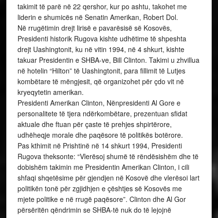
takimit të parë në 22 qershor, kur po ashtu, takohet me
liderin e shumicës në Senatin Amerikan, Robert Dol.
Në rrugëtimin drejt lirisë e pavarësisë së Kosovës,
Presidenti historik Rugova kishte udhëtime të shpeshta
drejt Uashingtonit, ku në vitin 1994, në 4 shkurt, kishte
takuar Presidentin e SHBA-ve, Bill Clinton. Takimi u zhvillua
në hotelin “Hilton” të Uashingtonit, para fillimit të Lutjes
kombëtare të mëngjesit, që organizohet për çdo vit në
kryeqytetin amerikan.
Presidenti Amerikan Clinton, Nënpresidenti Al Gore e
personalitete të tjera ndërkombëtare, prezentuan sfidat
aktuale dhe ftuan për çaste të prehjes shpirtërore,
udhëheqje morale dhe paqësore të politikës botërore.
Pas kthimit në Prishtinë në 14 shkurt 1994, Presidenti
Rugova theksonte: “Vlerësoj shumë të rëndësishëm dhe të
dobishëm takimin me Presidentin Amerikan Clinton, i cili
shfaqi shqetësime për gjendjen në Kosovë dhe vlerësoi lart
politikën tonë për zgjidhjen e çështjes së Kosovës me
mjete politike e në rrugë paqësore”. Clinton dhe Al Gor
përsëritën qëndrimin se SHBA-të nuk do të lejojnë