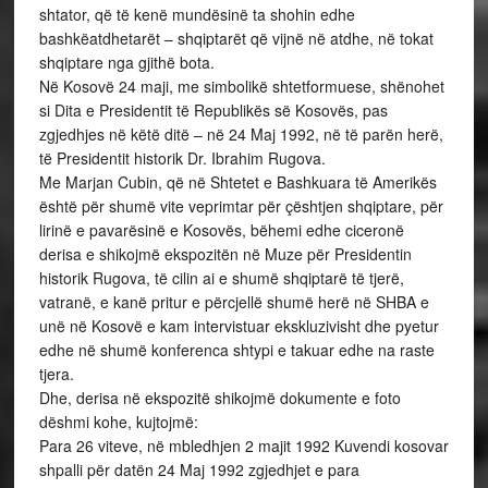
shtator, që të kenë mundësinë ta shohin edhe
bashkëatdhetarët – shqiptarët që vijnë në atdhe, në tokat
shqiptare nga gjithë bota.
Në Kosovë 24 maji, me simbolikë shtetformuese, shënohet
si Dita e Presidentit të Republikës së Kosovës, pas
zgjedhjes në këtë ditë – në 24 Maj 1992, në të parën herë,
të Presidentit historik Dr. Ibrahim Rugova.
Me Marjan Cubin, që në Shtetet e Bashkuara të Amerikës
është për shumë vite veprimtar për çështjen shqiptare, për
lirinë e pavarësinë e Kosovës, bëhemi edhe ciceronë
derisa e shikojmë ekspozitën në Muze për Presidentin
historik Rugova, të cilin ai e shumë shqiptarë të tjerë,
vatranë, e kanë pritur e përcjellë shumë herë në SHBA e
unë në Kosovë e kam intervistuar ekskluzivisht dhe pyetur
edhe në shumë konferenca shtypi e takuar edhe na raste
tjera.
Dhe, derisa në ekspozitë shikojmë dokumente e foto
dëshmi kohe, kujtojmë:
Para 26 viteve, në mbledhjen 2 majit 1992 Kuvendi kosovar
shpalli për datën 24 Maj 1992 zgjedhjet e para