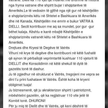
nga fryma vatrane dhe shpirti bujar i shqiptarëve të
Amerikës.Le të vedosim të gjithë nga një gur në kështjellën
e shqiptarizmës këtu në Shtetet e Bashkuara të Amerikës
dhe në Kanada, Kështjellën me emrin e bukur VATRA &
DIELLI. Secili kontribuon me aq sa mundet, por gur -gur
bëhet kalaja. Kështu e kanë mbajtë Kështjellën e
shqiptarizmës vatranët këtu në Shtetet e Bashkuara të
Amerikës.
Drejtues dhe Kryesi të Degëve të Vatrës
Vihuni në krye të degëve dhe kontribuoni në këtë fushatë
që synon të përballojë veprimtaritë kushtuar 110 vjetorit të
DIELLIT dhe Konsolidimin në këtë shekull të dytë të
gazetës tonë të dashur.
Ju të zgjedhur në strukturat e Vatrës, tregojeni me vepra se
dini t’u prini fushatave të Vatrës. Është koha të kryeni
obligimet tuaja!
Ju biznesmenë, që ju akrakterizon shpirti i patriotizmit,
mbështetni gazetën, që ka regjistruar 110 vite jetë të
Kombit tonë. DHURONI!
Për ju miq të Diellit dhe të Vatrës, që keni dëshirë të