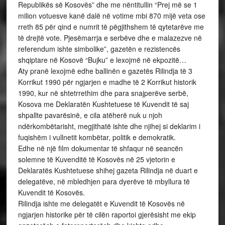
Republikës së Kosovës” dhe me nëntitullin “Prej më se 1
milion votuesve kanë dalë në votime mbi 870 mijë veta ose
rreth 85 për qind e numrit të pëgjithshem të qytetarëve me
të drejtë vote. Pjesëmarrja e serbëve dhe e malazezve në
referendum ishte simbolike”, gazetën e rezistencës
shqiptare në Kosovë “Bujku” e lexojmë në ekpozitë…
Aty pranë lexojmë edhe ballinën e gazetës Rilindja të 3
Korrikut 1990 për ngjarjen e madhe të 2 Korrikut historik
1990, kur në shtetrrethim dhe para snajperëve serbë,
Kosova me Deklaratën Kushtetuese të Kuvendit të saj
shpallte pavarësinë, e cila atëherë nuk u njoh
ndërkombëtarisht, megjithatë ishte dhe njihej si deklarim i
fuqishëm i vullnetit kombëtar, politik e demokratik.
Edhe në një film dokumentar të shfaqur në seancën
solemne të Kuvenditë të Kosovës në 25 vjetorin e
Deklaratës Kushtetuese shihej gazeta Rilindja në duart e
delegatëve, në mbledhjen para dyerëve të mbyllura të
Kuvendit të Kosovës.
Rilindja ishte me delegatët e Kuvendit të Kosovës në
ngjarjen historike për të cilën raportoi gjerësisht me ekip