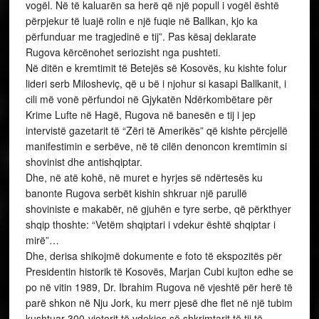
vogël. Në të kaluarën sa herë që një popull i vogël është
përpjekur të luajë rolin e një fuqie në Ballkan, kjo ka
përfunduar me tragjedinë e tij”. Pas kësaj deklarate
Rugova kërcënohet seriozisht nga pushteti.
Në ditën e kremtimit të Betejës së Kosovës, ku kishte folur
lideri serb Milosheviç, që u bë i njohur si kasapi Ballkanit, i
cili më vonë përfundoi në Gjykatën Ndërkombëtare për
Krime Lufte në Hagë, Rugova në banesën e tij i jep
intervistë gazetarit të “Zëri të Amerikës” që kishte përcjellë
manifestimin e serbëve, në të cilën denoncon kremtimin si
shovinist dhe antishqiptar.
Dhe, në atë kohë, në muret e hyrjes së ndërtesës ku
banonte Rugova serbët kishin shkruar një parullë
shoviniste e makabër, në gjuhën e tyre serbe, që përkthyer
shqip thoshte: “Vetëm shqiptari i vdekur është shqiptar i
mirë”…
Dhe, derisa shikojmë dokumente e foto të ekspozitës për
Presidentin historik të Kosovës, Marjan Cubi kujton edhe se
po në vitin 1989, Dr. Ibrahim Rugova në vjeshtë për herë të
parë shkon në Nju Jork, ku merr pjesë dhe flet në një tubim
kushtuar 300-vjetorit të vdekjes së shkrimtarit të tij të