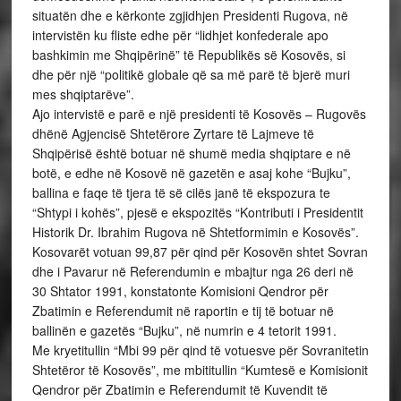
situatën dhe e kërkonte zgjidhjen Presidenti Rugova, në
intervistën ku fliste edhe për “lidhjet konfederale apo
bashkimin me Shqipërinë” të Republikës së Kosovës, si
dhe për një “politikë globale që sa më parë të bjerë muri
mes shqiptarëve”.
Ajo intervistë e parë e një presidenti të Kosovës – Rugovës
dhënë Agjencisë Shtetërore Zyrtare të Lajmeve të
Shqipërisë është botuar në shumë media shqiptare e në
botë, e edhe në Kosovë në gazetën e asaj kohe “Bujku”,
ballina e faqe të tjera të së cilës janë të ekspozura te
“Shtypi i kohës”, pjesë e ekspozitës “Kontributi i Presidentit
Historik Dr. Ibrahim Rugova në Shtetformimin e Kosovës”.
Kosovarët votuan 99,87 për qind për Kosovën shtet Sovran
dhe i Pavarur në Referendumin e mbajtur nga 26 deri në
30 Shtator 1991, konstatonte Komisioni Qendror për
Zbatimin e Referendumit në raportin e tij të botuar në
ballinën e gazetës “Bujku”, në numrin e 4 tetorit 1991.
Me kryetitullin “Mbi 99 për qind të votuesve për Sovranitetin
Shtetëror të Kosovës”, me mbititullin “Kumtesë e Komisionit
Qendror për Zbatimin e Referendumit të Kuvendit të