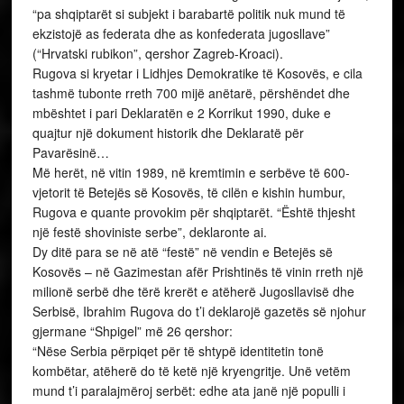
“pa shqiptarët si subjekt i barabartë politik nuk mund të
ekzistojë as federata dhe as konfederata jugosllave”
(“Hrvatski rubikon”, qershor Zagreb-Kroaci).
Rugova si kryetar i Lidhjes Demokratike të Kosovës, e cila
tashmë tubonte rreth 700 mijë anëtarë, përshëndet dhe
mbështet i pari Deklaratën e 2 Korrikut 1990, duke e
quajtur një dokument historik dhe Deklaratë për
Pavarësinë…
Më herët, në vitin 1989, në kremtimin e serbëve të 600-
vjetorit të Betejës së Kosovës, të cilën e kishin humbur,
Rugova e quante provokim për shqiptarët. “Është thjesht
një festë shoviniste serbe”, deklaronte ai.
Dy ditë para se në atë “festë” në vendin e Betejës së
Kosovës – në Gazimestan afër Prishtinës të vinin rreth një
milionë serbë dhe tërë krerët e atëherë Jugosllavisë dhe
Serbisë, Ibrahim Rugova do t’i deklarojë gazetës së njohur
gjermane “Shpigel” më 26 qershor:
“Nëse Serbia përpiqet për të shtypë identitetin tonë
kombëtar, atëherë do të ketë një kryengritje. Unë vetëm
mund t’i paralajmëroj serbët: edhe ata janë një populli i