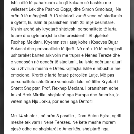
Ishin ditë të paharruara ato që kaluam së bashku me
vëllezërit Lek dhe Pashko Gojçaj dhe Simon Simolacaj. Në
orën 9 të mëngjesit të 13 shtatorit zumë vend në stadiumin
e qytetit, ku ishin të pranishëm rreth 25 mijë besimtarë.
Kishin ardhë aty kryetarë shtetesh, personalitete të larta
fetare dhe qytetare,ishte dhe presidenti i Shqipërisë
Rexhep Meidani, Kryeministri i asaj kohe i Kosovës Bujar
Bukoshi dhe personalitete të tjerë. Në orën 10 të mëngjesit
ushtarakët bartën arkivolin me trupin e Nënës Terezë dhe
e vendosën në qendër të stadiumit, ku ishte ndërtuar altari,
ku u zhvillua mesha e Dritës. Gjithçka ishte e mbushur me
emocione. Krerët e lartë fetarë përcollën Lutje. Më pas
personalitete shtetërore vendosën lule, në fillim Kryetari i
Shtetit Shqiptar, Prof. Rexhep Meidani. I pranishëm edhe
Imzot Rrok Mirdita, shqiptarë nga Europa dhe Amerika, jo
vetëm nga Nju Jorku, por edhe nga Detroiti.
Me 14 shtator , në orën 3 pasdite , Dom Anton Kçira, ngriti
meshë tek varri i Nënë Terezës. Në këtë meshë morëm
pjesë edhe ne shqiptarët e Amerikës, shqiptarë nga