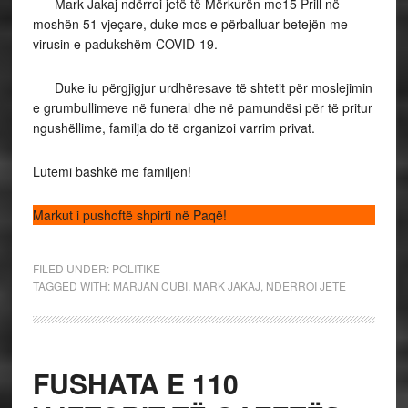
Mark Jakaj ndërroi jetë të Mërkurën me15 Prill në
moshën 51 vjeçare, duke mos e përballuar betejën me
virusin e padukshëm COVID-19.
Duke iu përgjigjur urdhëresave të shtetit për moslejimin
e grumbullimeve në funeral dhe në pamundësi për të pritur
ngushëllime, familja do të organizoi varrim privat.
Lutemi bashkë me familjen!
Markut i pushoftë shpirti në Paqë!
FILED UNDER:
POLITIKE
TAGGED WITH:
MARJAN CUBI
,
MARK JAKAJ
,
NDERROI JETE
FUSHATA E 110