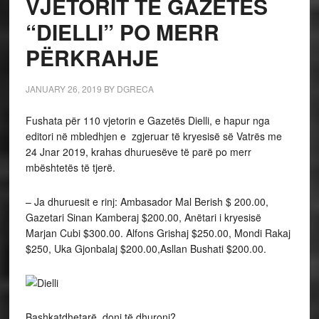
VJETORIT TË GAZETËS
“DIELLI” PO MERR
PËRKRAHJE
JANUARY 26, 2019
BY
DGRECA
Fushata për 110 vjetorin e Gazetës Dielli, e hapur nga
editori në mbledhjen e zgjeruar të kryesisë së Vatrës me
24 Jnar 2019, krahas dhuruesëve të parë po merr
mbështetës të tjerë.
– Ja dhuruesit e rinj: Ambasador Mal Berish $ 200.00,
Gazetari Sinan Kamberaj $200.00, Anëtari i kryesisë
Marjan Cubi $300.00. Alfons Grishaj $250.00, Mondi Rakaj
$250, Uka Gjonbalaj $200.00,Asllan Bushati $200.00.
Bashkatdhetarë, doni të dhuroni?