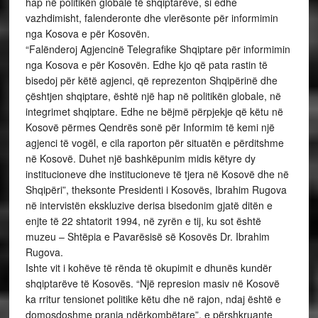
hap në politikën globale të shqiptarëve, si edhe
vazhdimisht, falenderonte dhe vlerësonte për informimin
nga Kosova e për Kosovën.
“Falënderoj Agjencinë Telegrafike Shqiptare për informimin
nga Kosova e për Kosovën. Edhe kjo që pata rastin të
bisedoj për këtë agjenci, që reprezenton Shqipërinë dhe
çështjen shqiptare, është një hap në politikën globale, në
integrimet shqiptare. Edhe ne bëjmë përpjekje që këtu në
Kosovë përmes Qendrës sonë për Informim të kemi një
agjenci të vogël, e cila raporton për situatën e përditshme
në Kosovë. Duhet një bashkëpunim midis këtyre dy
institucioneve dhe institucioneve të tjera në Kosovë dhe në
Shqipëri”, theksonte Presidenti i Kosovës, Ibrahim Rugova
në intervistën ekskluzive derisa bisedonim gjatë ditën e
enjte të 22 shtatorit 1994, në zyrën e tij, ku sot është
muzeu – Shtëpia e Pavarësisë së Kosovës Dr. Ibrahim
Rugova.
Ishte vit i kohëve të rënda të okupimit e dhunës kundër
shqiptarëve të Kosovës. “Një represion masiv në Kosovë
ka rritur tensionet politike këtu dhe në rajon, ndaj është e
domosdoshme prania ndërkombëtare”, e përshkruante