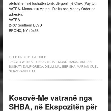
përfshiheni në fushatën tonë, dërgoni një Chek (Pay to:
VATRA- Memo-110 vjetori i Diellit) ose Money Order në
adresën:
VATRA
2437 Southern BLVD
BRONX, NY 10458
FILED UNDER:
FEATURED
TAGGED WITH:
ALFONS GRISHA E MONDI RAKAJ
,
ASLLAN
BUSHATI
,
DALIP GRECA
,
DIELLI
,
MAL BERISHA
,
MARJAN CUBI
,
SINAN KAMBERAJ
Kosovë-Me vatranë nga
SHBA, në Ekspozitën për