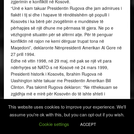
zgjerimin e konfliktit në Kosovë.
“Unë e kam takuar Presidentin Rugova dhe jam admirues i
flakët i tij si dhe i hapave të rëndësishëm që populli i
Kosovës i ka bërë për zvogëlimin e mundësive të
përhapjes së një dhune me përmasa të gjera. Ne po e
vëzhgojmë situatën për së afërmi atje. Për të penguar
konfliktin në rajon ne kemi dërguar trupat tona në
Maqedoni”, deklaronte Nënpresidenti Amerikan Al Gore në
27 prill 1994.
Edhe në vitin 1998, në 29 maj, më pak se një vit para
ndërhyrjes së NATO-s në Kosovë në 24 mars 1999,
Presidenti historik i Kosovës, Ibrahim Rugova në
Uashington ishte takuar me Presidentin Amerikan Bill
Clinton. Pas takimit Rugova deklaron: “Ne ritheksuam se
zgjidhja më e mirë për Kosovën do të ishte shteti i
pavarur”. Ndërsa, Clinton thotë se Kosova është një nga
This website uses cookies to improve your experience. We'll
shqetësimet amerikane dhe se SHBA-të do të intensifikojnë
angazhimin për zgjidhjen e çështjes së Kosovës në kuadër
assume you're ok with this, but you can opt-out if you wish.
të Grupit të Kontaktit dhe të NATO-s.
Cookie settings
ACCEPT
Personalite të larta nga e gjithë bota, sa herë që vijnë në
Kosovën e lirë e të pavarur kujtojnë me vlerësimet më të