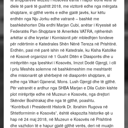
diele të parë të gushtit 2018, me vizitorë edhe nga mërgata
shqiptare, si gjithë verës e edhe gjatë javës, kur këtu
erdhën nga Nju Jorku edhe vatranë – bashkë me
bashkëshorten Dila erdhi Marjan Cubi, anëtar i Kryesisë së
Federatës Pan-Shqiptare të Amerikës VATRA, njëherësh
arkëtar si dhe kryetar i Komisionit për mbledhjen fondeve
për ndërtimin e Katedrales Shën Nënë Tereza në Prishtinë.
Erdhën, pasi më parë ishin në Katedrale, ku Kisha Katolike
në Kosovë organizoi në 1 Gusht Ditën e Diasporës dhe u
mirëpritën nga Ipeshkvi i Kosovës, Imzot Dodë Gjergji, i cili
i priu Meshës solemne në bashkëmeshim me meshtarët
dhe misionarët që shërbejnë në diasporën shqiptare, si
edhe nga Vikari Gjaneral, Mons. Lush Gjergji dhe të gjithë.
Për vatranët e ardhur nga SHBA Marjan e Dila Cubin kishte
plot mirëpritje edhe në Muzeun e Kosovës, nga drejtori
Skënder Boshtrakaj dhe nga të gjithë, poashtu.
“Kontributi i Presidentit Historik Dr. Ibrahim Rugova në
Shtetformimin e Kosovës”, është ekspozita historike që u
hap në 24 maj 2018, në Muzeun e Kosovës në Prishtinë
dhe vazhdon të e hapur gjatë gjithë verës, deri në muajin