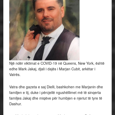
Një ndër viktimat e COVID-19 në Queens, New York, është
edhe Mark Jakaj, djali i dajës i Marjan Cubit, arkëtar i
Vatrës.
Vatra dhe gazeta e saj Dielli, bashkohen me Marjanin dhe
familjen e tij, duke i përcjellë ngushëllimet më të sinqerta
familjes Jakaj dhe miqëve për humbjen e njeriut të tyre të
Dashur.