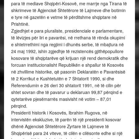
para të mediave Shqipëri-Kosovë, me marrje nga Tirana të
shkrimeve të Agjencisë Shtetërore të Lajmeve dhe botimin
e tyre në gazetën e vetme të përditshme shqiptare në
Prishtinë.
Zgjedhjet e para pluraliste, presidenciale e parlamentare,
të lëvizjes për liri e pavarësi, në rrethana të rënda okupimi
e shtetrrethimi nga regjimi i dhunës serbe, të mbajtura në
24 maj 1992, ishin zgjedhje të rezistencës gjithëpopullore
kosovare të shqiptarëve që krijuan një rend demokratik dhe
forcuan institucionalisht Republikën e shpallur të Kosovës
në zhvillime historike, që pasonin Deklaratën e Pavarësisë
të 2 Korrikut e Kushtetutën e 7 Shtatorit 1990, si dhe
Referendumin e 26 deri 30 shtatorit 1991, në të cilin për
shtet sovran dhe të pavarur u deklaruan 99,87 përqind e
qytetarëve pjesëmarrës masivisht në votim – 87,01
përqind.
Presidenti historik i Kosovës, Ibrahim Rugova, në
intervistën ekskluzive, të parën të një presidenti kosovar
dhënë Agjencisë Shtetërore Zyrtare të Lajmeve të
Shqipërisë para 24 viteve, të cilën e cilësonte edhe si një