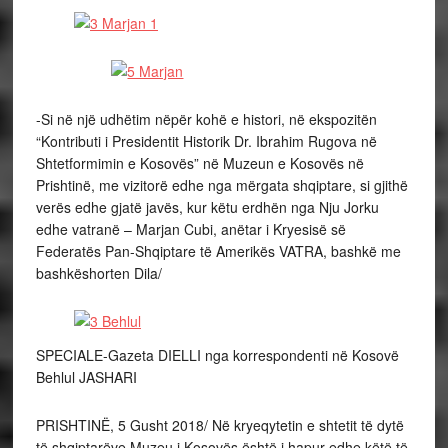
-Si në një udhëtim nëpër kohë e histori, në ekspozitën
“Kontributi i Presidentit Historik Dr. Ibrahim Rugova në
Shtetformimin e Kosovës” në Muzeun e Kosovës në
Prishtinë, me vizitorë edhe nga mërgata shqiptare, si gjithë
verës edhe gjatë javës, kur këtu erdhën nga Nju Jorku
edhe vatranë – Marjan Cubi, anëtar i Kryesisë së
Federatës Pan-Shqiptare të Amerikës VATRA, bashkë me
bashkëshorten Dila/
SPECIALE-Gazeta DIELLI nga korrespondenti në Kosovë
Behlul JASHARI
PRISHTINË, 5 Gusht 2018/ Në kryeqytetin e shtetit të dytë
të shqiptarëve Muzeu i Kosovës është i hapur edhe këtë të