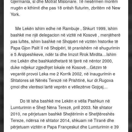
Gjermania, si dhe Motrat Misionare. Të nesërmen morëm
rrugën e kthimit dhe pas 18 orësh fluturim, zbritëm në New
York.
Me Lekën ishim edhe në Rambuje , Shkurt 1999, ishim
bashkë me një delegacion në vizitë në Kosovë , menjëherë
pas luftës, ishim bashkë në Shqipëri në vizitën historike të
Papa Gjon Palit II në Shqipëri, të pranishëm në shugurimin
e 5 Arqipeshkeve, ndër ta dhe Imzot Rrok Mirdita…Ishim
me Lekën dhe bashkatdhetarë të tjerë në nëntor 2000,
duke ndjekur zgjedhjet lokale në Kosovë…Gëzim të
veçantë provoi Leka me 2 Korrik 2002, në inaugurimin e
Shtatores së Nënës Terezë në Prishtinë, kur dr.Rugova
çmoi dhe vlerësoi lartë veprën e vëllezërve Gojçaj…
Do të isha bashkë me Lekën e vëlla Pashkun në
Lumturimin e Shejt Nëna Terezë, prill 2003. Në shtator
2010, ne përjetuam bashkë Shejtërimin e Shetjtëreshës
Tereze, ndërsa në shtator 2014, shkuam në Tiranë dhe
përjetuam vizitën e Papa Françeskut dhe Lumturimin e 39