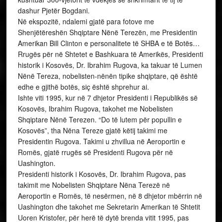
dashur Pjetër Bogdani.
Në ekspozitë, ndalemi gjatë para fotove me
Shenjëtëreshën Shqiptare Nënë Terezën, me Presidentin
Amerikan Bill Clinton e personalitete të SHBA e të Botës…
Rrugës për në Shtetet e Bashkuara të Amerikës, Presidenti
historik i Kosovës, Dr. Ibrahim Rugova, ka takuar të Lumen
Nënë Tereza, nobelisten-nënën tipike shqiptare, që është
edhe e gjithë botës, siç është shprehur ai.
Ishte viti 1995, kur në 7 dhjetor Presidenti i Republikës së
Kosovës, Ibrahim Rugova, takohet me Nobelisten
Shqiptare Nënë Terezen. “Do të lutem për popullin e
Kosovës”, tha Nëna Tereze gjatë këtij takimi me
Presidentin Rugova. Takimi u zhvillua në Aeroportin e
Romës, gjatë rrugës së Presidenti Rugova për në
Uashington.
Presidenti historik i Kosovës, Dr. Ibrahim Rugova, pas
takimit me Nobelisten Shqiptare Nëna Terezë në
Aeroportin e Romës, të nesërmen, në 8 dhjetor mbërrin në
Uashington dhe takohet me Sekretarin Amerikan të Shtetit
Uoren Kristofer, për herë të dytë brenda vitit 1995, pas