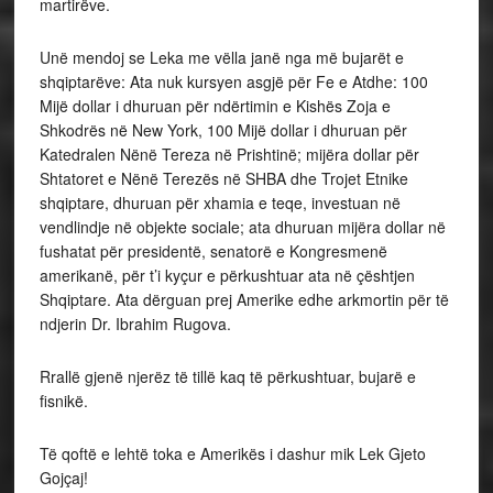
martirëve.
Unë mendoj se Leka me vëlla janë nga më bujarët e
shqiptarëve: Ata nuk kursyen asgjë për Fe e Atdhe: 100
Mijë dollar i dhuruan për ndërtimin e Kishës Zoja e
Shkodrës në New York, 100 Mijë dollar i dhuruan për
Katedralen Nënë Tereza në Prishtinë; mijëra dollar për
Shtatoret e Nënë Terezës në SHBA dhe Trojet Etnike
shqiptare, dhuruan për xhamia e teqe, investuan në
vendlindje në objekte sociale; ata dhuruan mijëra dollar në
fushatat për presidentë, senatorë e Kongresmenë
amerikanë, për t’i kyçur e përkushtuar ata në çështjen
Shqiptare. Ata dërguan prej Amerike edhe arkmortin për të
ndjerin Dr. Ibrahim Rugova.
Rrallë gjenë njerëz të tillë kaq të përkushtuar, bujarë e
fisnikë.
Të qoftë e lehtë toka e Amerikës i dashur mik Lek Gjeto
Gojçaj!