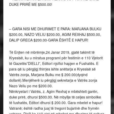
DUKE PRIRË ME $500.00!
– GARA NISI ME DHURIMET E PARA: MARJANA BULKU
$200.00, NAZO VELIU $200.00, AGIM REXHAJ $500.00,
DALIP GRECA $200.00-GARA ËSHTË E HAPUR!
Të Enjten në mbrëmje,24 Janar 2019, gjatë takimit të
Kryesisë, ku u miratua programi për festimin e 110 Vjetorit
të Gazetës”DIELLI”, Editori njoftoi hapjen e Fushatës. E
para që iu përgjigj thirrjes ishte anëtarja e Kryesisë së
Vatrës zonja, Marjana Bulku me $ 200.00(dyqind
dollarë).Menjëherë iu përgjigj sekretarja e Vatrës zonja
Nazo Veliu po me $200.00.
Nënkryetari i Vatrës, z. Agim Rexhaj e mbështeti garën,
duke prirë, dhuroi $500.00. Në mbyllje të celjes simbolike
të fushatës, Editori dhuroi $ 200.00. Gara mbetet e hapur!
Vatranë; është radha juaj të tregoni bujarinë dhe frymën
vatrane. Dielli ka 110 vjet që mbahet me dhurime të nxitura