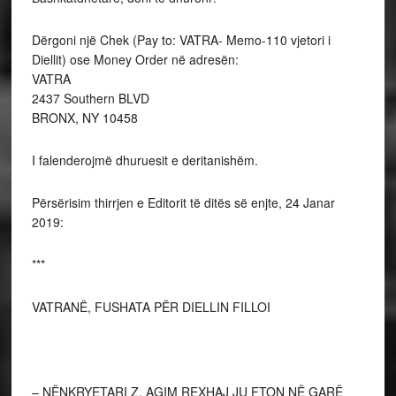
Dërgoni një Chek (Pay to: VATRA- Memo-110 vjetori i
Diellit) ose Money Order në adresën:
VATRA
2437 Southern BLVD
BRONX, NY 10458
I falenderojmë dhuruesit e deritanishëm.
Përsërisim thirrjen e Editorit të ditës së enjte, 24 Janar
2019:
***
VATRANË, FUSHATA PËR DIELLIN FILLOI
– NËNKRYETARI Z. AGIM REXHAJ JU FTON NË GARË