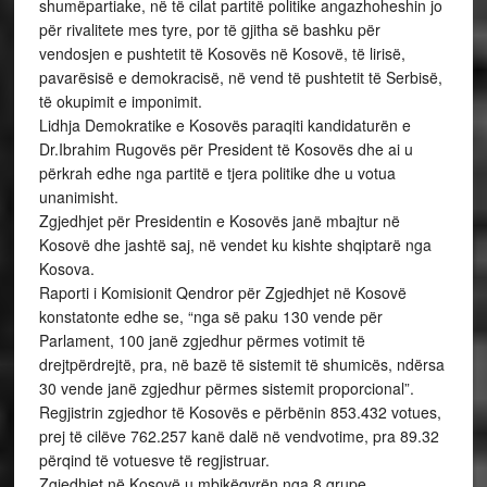
shumëpartiake, në të cilat partitë politike angazhoheshin jo
për rivalitete mes tyre, por të gjitha së bashku për
vendosjen e pushtetit të Kosovës në Kosovë, të lirisë,
pavarësisë e demokracisë, në vend të pushtetit të Serbisë,
të okupimit e imponimit.
Lidhja Demokratike e Kosovës paraqiti kandidaturën e
Dr.Ibrahim Rugovës për President të Kosovës dhe ai u
përkrah edhe nga partitë e tjera politike dhe u votua
unanimisht.
Zgjedhjet për Presidentin e Kosovës janë mbajtur në
Kosovë dhe jashtë saj, në vendet ku kishte shqiptarë nga
Kosova.
Raporti i Komisionit Qendror për Zgjedhjet në Kosovë
konstatonte edhe se, “nga së paku 130 vende për
Parlament, 100 janë zgjedhur përmes votimit të
drejtpërdrejtë, pra, në bazë të sistemit të shumicës, ndërsa
30 vende janë zgjedhur përmes sistemit proporcional”.
Regjistrin zgjedhor të Kosovës e përbënin 853.432 votues,
prej të cilëve 762.257 kanë dalë në vendvotime, pra 89.32
përqind të votuesve të regjistruar.
Zgjedhjet në Kosovë u mbikëqyrën nga 8 grupe