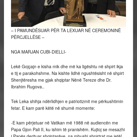
– I PAMUNDËSUAR PËR TA LEXUAR NË CEREMONINË
PËRCJELLËSE –
NGA MARJAN CUBI-DIELLI-
Lekë Gojçajn e kisha mik dhe më ka ligështu në shpirt ikja
e tij e parakohshme. Na kishte lidhë ngushtësisht në shpirt
Shenjtëresha me gjak shqiptar Nënë Tereze dhe Dr.
Ibrahim Rugova..
Tek Leka shihja ndërlidhjen e patriotizmit me përkushtimin
fetar. E kam parë këtë në shumë momente:
-E kam përjetuar në Vatikan më 1988 në audiencën me
Papa Gjon Pali II, ku ishim të pranishëm. Kujtoj se mesazhi
i Papës derjtuar shqiptarëve, na mbushi shpirtrat me jetë!