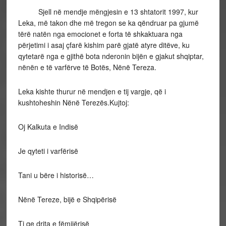
Sjell në mendje mëngjesin e 13 shtatorit 1997, kur
Leka, më takon dhe më tregon se ka qëndruar pa gjumë
tërë natën nga emocionet e forta të shkaktuara nga
përjetimi i asaj çfarë kishim parë gjatë atyre ditëve, ku
qytetarë nga e gjithë bota nderonin bijën e gjakut shqiptar,
nënën e të varfërve të Botës, Nënë Tereza.
Leka kishte thurur në mendjen e tij vargje, që i
kushtoheshin Nënë Terezës.Kujtoj:
Oj Kalkuta e Indisë
Je qyteti i varfërisë
Tani u bëre i historisë…
Nënë Tereze, bijë e Shqipërisë
Ti qe drita e fëmijërisë