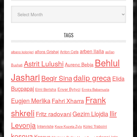
Arkiv
TAGS
arben llalla
alfons Grishaj
Anton Cefa
asllan
albano kolonjari
Behlul
Astrit Lulushi
Aurenc Bebja
Bushati
Jashari
dalip greca
Beqir Sina
Elida
Buçpapaj
Enver Bytyci
Elmi Berisha
Ermira Babamusta
Frank
Eugjen Merlika
Fahri Xharra
shkreli
Ilir
Gezim Llojdia
Fritz radovani
Levonja
Interviste
Kolec Traboini
Keze Kozeta Zylo
kosova
Kosove
nderroi jete