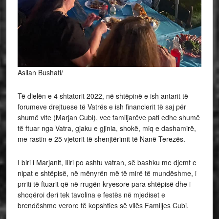
Asllan Bushati/
Të dielën e 4 shtatorit 2022, në shtëpinë e ish antarit të
forumeve drejtuese të Vatrës e ish financierit të saj për
shumë vite (Marjan Cubi), vec familjarëve pati edhe shumë
të ftuar nga Vatra, gjaku e gjinia, shokë, miq e dashamirë,
me rastin e 25 vjetorit të shenjtërimit të Nanë Terezës.
I
biri i Marjanit, Iliri po ashtu vatran, së bashku me djemt e
nipat e shtëpisë, në mënyrën më të mirë të mundëshme, i
prriti të ftuarit që në rrugën kryesore para shtëpisë dhe i
shoqëroi deri tek tavolina e festës në mjediset e
brendëshme verore të kopshties së vilës Familjes Cubi.