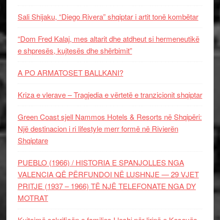
Sali Shijaku, “Diego Rivera” shqiptar i artit tonë kombëtar
“Dom Fred Kalaj, mes altarit dhe atdheut si hermeneutikë
e shpresës, kujtesës dhe shërbimit”
A PO ARMATOSET BALLKANI?
Kriza e vlerave – Tragjedia e vërtetë e tranzicionit shqiptar
Green Coast sjell Nammos Hotels & Resorts në Shqipëri:
Një destinacion i ri lifestyle merr formë në Rivierën
Shqiptare
PUEBLO (1966) / HISTORIA E SPANJOLLES NGA
VALENCIA QË PËRFUNDOI NË LUSHNJE — 29 VJET
PRITJE (1937 – 1966) TË NJË TELEFONATE NGA DY
MOTRAT
Kujtojmë sakrificën e familjes Lleshi për lirinë e Kosovës