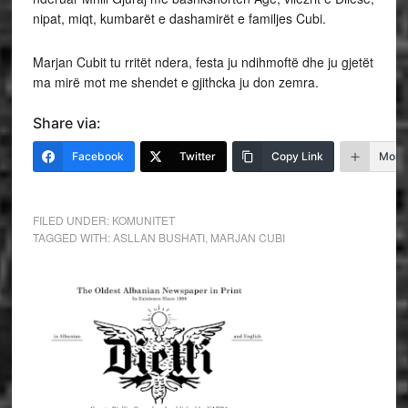
nipat, miqt, kumbarët e dashamirët e familjes Cubi.
Marjan Cubit tu rritët ndera, festa ju ndihmoftë dhe ju gjetët
ma mirë mot me shendet e gjithcka ju don zemra.
Share via:
Facebook
Twitter
Copy Link
More
FILED UNDER:
KOMUNITET
TAGGED WITH:
ASLLAN BUSHATI
,
MARJAN CUBI