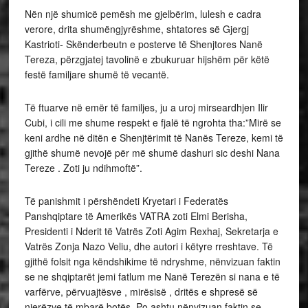
Nën një shumicë pemësh me gjelbërim, lulesh e cadra
verore, drita shumëngjyrëshme, shtatores së Gjergj
Kastrioti- Skënderbeutn e posterve të Shenjtores Nanë
Tereza, përzgjatej tavolinë e zbukuruar hijshëm për këtë
festë familjare shumë të vecantë.
Të ftuarve në emër të familjes, ju a uroj mirseardhjen Ilir
Cubi, i cili me shume respekt e fjalë të ngrohta tha:”Mirë se
keni ardhe në ditën e Shenjtërimit të Nanës Tereze, kemi të
gjithë shumë nevojë për më shumë dashuri sic deshi Nana
Tereze . Zoti ju ndihmoftë”.
Të panishmit i përshëndeti Kryetari i Federatës
Panshqiptare të Amerikës VATRA zoti Elmi Berisha,
Presidenti i Nderit të Vatrës Zoti Agim Rexhaj, Sekretarja e
Vatrës Zonja Nazo Veliu, dhe autori i këtyre rreshtave. Të
gjithë folsit nga këndshikime të ndryshme, nënvizuan faktin
se ne shqiptarët jemi fatlum me Nanë Terezën si nana e të
varfërve, përvuajtësve , mirësisë , dritës e shpresë së
njerëzve të mbarë botës. Po ashtu nënvizuan faktin se