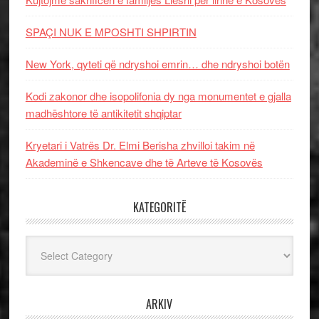
SPAÇI NUK E MPOSHTI SHPIRTIN
New York, qyteti që ndryshoi emrin… dhe ndryshoi botën
Kodi zakonor dhe isopolifonia dy nga monumentet e gjalla
madhështore të antikitetit shqiptar
Kryetari i Vatrës Dr. Elmi Berisha zhvilloi takim në
Akademinë e Shkencave dhe të Arteve të Kosovës
KATEGORITË
Kategoritë
ARKIV