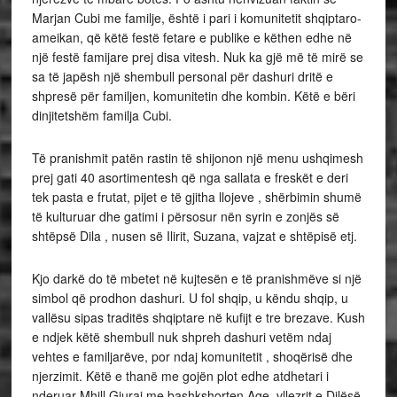
Marjan Cubi me familje, është i pari i komunitetit shqiptaro-
ameikan, që këtë festë fetare e publike e këthen edhe në
një festë famijare prej disa vitesh. Nuk ka gjë më të mirë se
sa të japësh një shembull personal për dashuri dritë e
shpresë për familjen, komunitetin dhe kombin. Këtë e bëri
dinjitetshëm familja Cubi.
Të pranishmit patën rastin të shijonon një menu ushqimesh
prej gati 40 asortimentesh që nga sallata e freskët e deri
tek pasta e frutat, pijet e të gjitha llojeve , shërbimin shumë
të kulturuar dhe gatimi i përsosur nën syrin e zonjës së
shtëpsë Dila , nusen së Ilirit, Suzana, vajzat e shtëpisë etj.
Kjo darkë do të mbetet në kujtesën e të pranishmëve si një
simbol që prodhon dashuri. U fol shqip, u këndu shqip, u
vallësu sipas traditës shqiptare në kufijt e tre brezave. Kush
e ndjek këtë shembull nuk shpreh dashuri vetëm ndaj
vehtes e familjarëve, por ndaj komunitetit , shoqërisë dhe
njerzimit. Këtë e thanë me gojën plot edhe atdhetari i
nderuar Mhill Gjuraj me bashkshorten Age, vllezrit e Dilësë,