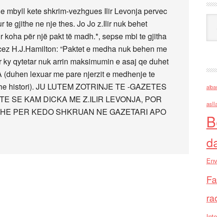
 e mbyll kete shkrim-vezhgues Ilir Levonja pervec
Ark
ur te gjithe ne nje thes. Jo Jo z.Ilir nuk behet
koha për një pakt të madh.*, sepse mbi te gjitha
ocez H.J.Hamilton: “Paktet e medha nuk behen me
ur ky qytetar nuk arrin maksimumin e asaj qe duhet
A (duhen lexuar me pare njerzit e medhenje te
ri dhe histori). JU LUTEM ZOTRINJE TE -GAZETES
alba
TE SE KAM DICKA ME Z.ILIR LEVONJA, POR
asll
DHE PER KEDO SHKRUAN NE GAZETARI APO
B
d
Env
Fa
ra
Inte