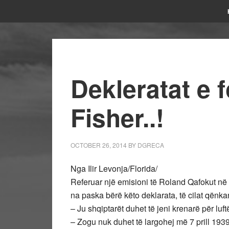
Dekleratat e f
Fisher..!
OCTOBER 26, 2014
BY
DGRECA
Nga Ilir Levonja/Florida/
Referuar një emisioni të Roland Qafokut
na paska bërë këto deklarata, të cilat qënkan
– Ju shqiptarët duhet të jeni krenarë për luf
– Zogu nuk duhet të largohej më 7 prill 1939