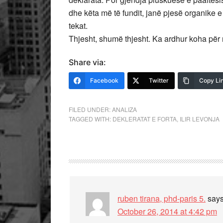
dhe këta më të fundit, janë pjesë organike 
tekat.
Thjesht, shumë thjesht. Ka ardhur koha për 
Share via:
Facebook
Twitter
Copy Li
FILED UNDER:
ANALIZA
TAGGED WITH:
DEKLERATAT E FORTA
,
ILIR LEVONJA
ruben tirana, phd-paris 5.
say
October 26, 2014 at 4:42 pm