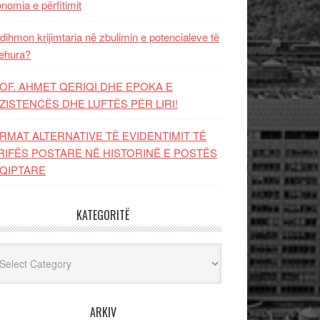
nomia e përfitimit
dihmon krijimtaria në zbulimin e potencialeve të
ehura?
OF. AHMET QERIQI DHE EPOKA E
ZISTENCЁS DHE LUFTЁS PЁR LIRI!
RMAT ALTERNATIVE TË EVIDENTIMIT TË
RIFËS POSTARE NË HISTORINË E POSTËS
QIPTARE
KATEGORITË
egoritë
ARKIV