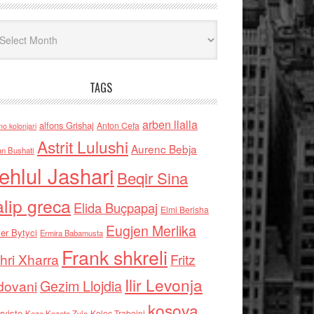
iv
TAGS
arben llalla
alfons Grishaj
Anton Cefa
no kolonjari
Astrit Lulushi
Aurenc Bebja
an Bushati
ehlul Jashari
Beqir Sina
alip greca
Elida Buçpapaj
Elmi Berisha
Eugjen Merlika
er Bytyci
Ermira Babamusta
Frank shkreli
hri Xharra
Fritz
Ilir Levonja
Gezim Llojdia
dovani
kosova
rviste
Kolec Traboini
Keze Kozeta Zylo