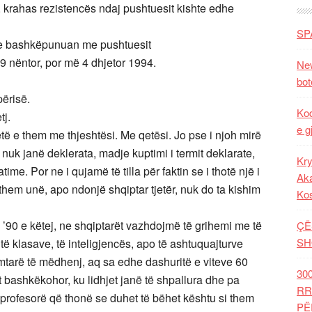
, krahas rezistencës ndaj pushtuesit kishte edhe
SP
dhe bashkëpunuan me pushtuesit
9 nëntor, por më 4 dhjetor 1994.
New
bot
përisë.
Kod
tj.
e g
ëtë e them me thjeshtësi. Me qetësi. Jo pse i njoh mirë
nuk janë deklerata, madje kuptimi i termit deklarate,
Kry
ime. Por ne i qujamë të tilla për faktin se i thotë një i
Aka
them unë, apo ndonjë shqiptar tjetër, nuk do ta kishim
Ko
ti ’90 e këtej, ne shqiptarët vazhdojmë të grihemi me të
ÇË
SH
të klasave, të inteligjencës, apo të ashtuquajturve
mtarë të mëdhenj, aq sa edhe dashuritë e viteve 60
30
t bashkëkohor, ku lidhjet janë të shpallura dhe pa
RR
rofesorë që thonë se duhet të bëhet kështu si them
PË