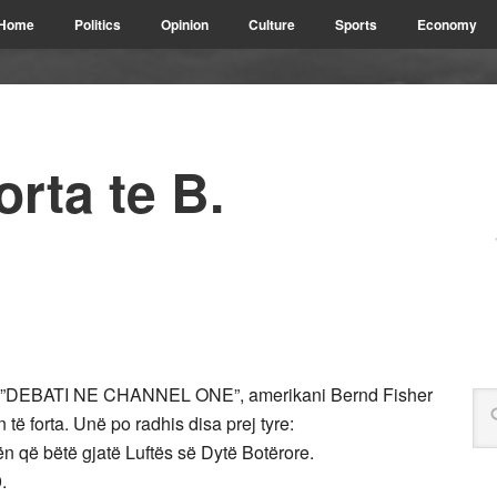
Home
Politics
Opinion
Culture
Sports
Economy
orta te B.
 në ”DEBATI NE CHANNEL ONE”, amerikani Bernd Fisher
 të forta. Unë po radhis disa prej tyre:
tën që bëtë gjatë Luftës së Dytë Botërore.
.