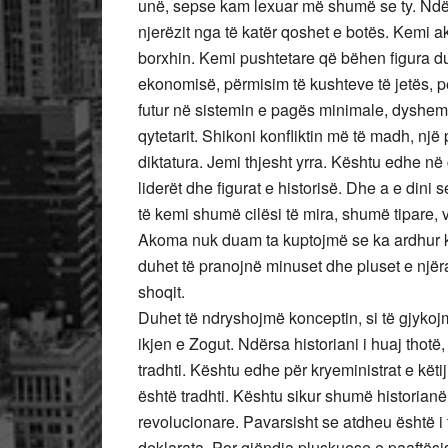
unë, sepse kam lexuar më shumë se ty. Nd
njerëzit nga të katër qoshet e botës. Kemi ak
borxhin. Kemi pushtetare që bëhen figura duk
ekonomisë, përmisim të kushteve të jetës, 
futur në sistemin e pagës minimale, dysheme
qytetarit. Shikoni konfliktin më të madh, nj
diktatura. Jemi thjesht yrra. Kështu edhe në 
liderët dhe figurat e historisë. Dhe a e dini
të kemi shumë cilësi të mira, shumë tipare, vir
Akoma nuk duam ta kuptojmë se ka ardhur ko
duhet të pranojnë minuset dhe pluset e njëra-
shoqit.
Duhet të ndryshojmë konceptin, si të gjykojm
ikjen e Zogut. Ndërsa historiani i huaj thot
tradhti. Kështu edhe për kryeministrat e këti
është tradhti. Kështu sikur shumë historianë
revolucionare. Pavarsisht se atdheu është i 
deklarata. Por gjëndja pluskuese e paaftësisë