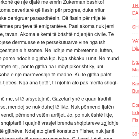
ërkohë që një djalë me emrin Zukerman bashkoi
TR
oma qeveritarë që flasin për progres, duke rritur
DA
e denigruar paraardhësin. Që flasin për rritje të
përmes prurjeve të emigrantëve. Pasi akoma nuk jemi
SH
, tavan. Akoma e kemi të brishtë ndjenjën civile. Të
VAT
ë pjesë dërrmuese e të persekutuarve vinë nga ish
Inj
çështjen e historisë. Në lidhje me mbretërinë, luftën,
 se përse ndodh e gjitha kjo. Nga shkaku i unit. Ne mund
Nga
tyte etj., por të gjitha na i mbyt pikërisht ky, uni.
Mal
ha e një marrëveshje të madhe. Ku të gjitha palët
tjetrës. Nga ana tjetër, t’i njohin ato pak merita shoqi-
Kar
Bur
ë me, si të arsyetojmë. Gazetari ynë e quan tradhti
Dom
ë, se, mendoj se nuk duhej të ikte. Nuk përmend fjalën
të 
j vendi, përmend vetëm arritjet. Jo, po nuk është ikje,
Fis
 shqiptarë i quajnë vrasjet brenda shqiptareve zgjidhje
të gjithëve. Ndaj ato çfarë konstaton Fisher, nuk janë
36 
 tonë për të pranuar veteveten. Si i pari, i dyti, apo