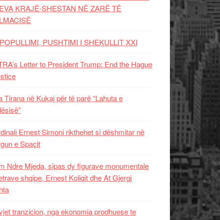
EVA KRAJË-SHESTAN NË ZARË TË
LMACISË
POPULLIMI, PUSHTIMI I SHEKULLIT XXI
RA’s Letter to President Trump: End the Hague
ustice
 Tirana në Kukaj për të parë “Lahuta e
ësisë”
dinali Ernest Simoni rikthehet si dëshmitar në
gun e Spaçit
 Ndre Mjeda, sipas dy figurave monumentale
letrave shqipe, Ernest Koliqit dhe At Gjergj
hta
vjet tranzicion, nga ekonomia prodhuese te