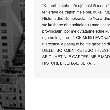
*Ka ardhur koha për një pakt të madh.*
te tjerave qe trajton me siper, duke i fut
Historia dhe Demokracia me *Ka ardhur 
sic ka thene dhe politologu i madh sk
provincialin, por me qytatarine edhe k
nga ne te gjithe…”. OK Mr.Ilir LEVONJ
njerezimit, e pastaj te bejme gazeta
DIELLI- BOTOJENI KETE JO THJESH
SE DUHET NJE QARTESI ME E MA
HISTORI, ETJERA-ETJERA…