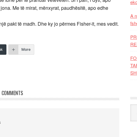
eko
e jona. Me të mirat, mënxyrat, paudhësitë, apo edhe
A n
fsh
një pakt të madh. Dhe ky jo përmes Fisher-it, mes vedit.
PR
RE
nk
More
FO
TA
SH
COMMENTS
Kat
s