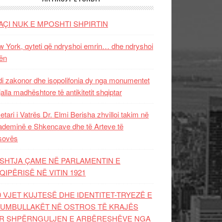
AÇI NUK E MPOSHTI SHPIRTIN
 York, qyteti që ndryshoi emrin… dhe ndryshoi
ën
i zakonor dhe isopolifonia dy nga monumentet
jalla madhështore të antikitetit shqiptar
etari i Vatrës Dr. Elmi Berisha zhvilloi takim në
deminë e Shkencave dhe të Arteve të
sovës
SHTJA ÇAME NË PARLAMENTIN E
QIPËRISË NË VITIN 1921
0 VJET KUJTESË DHE IDENTITET-TRYEZË E
UMBULLAKËT NË OSTROS TË KRAJËS
R SHPËRNGULJEN E ARBËRESHËVE NGA