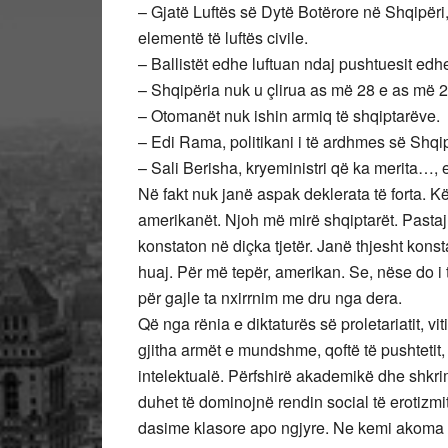
– Gjatë Luftës së Dytë Botërore në Shqipëri
elementë të luftës civile.
– Ballistët edhe luftuan ndaj pushtuesit e
– Shqipëria nuk u çlirua as më 28 e as më 2
– Otomanët nuk ishin armiq të shqiptarëve.
– Edi Rama, politikani i të ardhmes së Shqi
– Sali Berisha, kryeministri që ka merita…, e
Në fakt nuk janë aspak deklerata të forta. K
amerikanët. Njoh më mirë shqiptarët. Pastaj 
konstaton në diçka tjetër. Janë thjesht konstat
huaj. Për më tepër, amerikan. Se, nëse do i 
për gajle ta nxirrnim me dru nga dera.
Që nga rënia e diktaturës së proletariatit, vi
gjitha armët e mundshme, qoftë të pushtetit, 
intelektualë. Përfshirë akademikë dhe shkri
duhet të dominojnë rendin social të erotizmi
dasime klasore apo ngjyre. Ne kemi akoma p