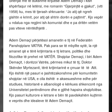
Shenjat më të dukshme krijuese Adem Demaçi i kish
shpërfaqur në letërsi, me romanin “Gjarpinjtë e gjakut”, (viti
1958) ku, mes të tjerash shkruante: “Jo atij që ngreh
gishtin e krimit, por atij që shtrin dorën e pajtimit”. Kjo vepër
u ndalua nga regjimi ish-komunist dhe e pa dritën vetëm
pas viteve nëntëdhjetë .
Adem Demaçi përjetësoi amanetin e tij në Federatën
Panshqiptare VATRA. Pak para se të mbyllte sytë, la një
amanet që e tërë krijimtaria e tij letrare, politike dhe
filozofike të prehet në VATËR. Shqiptar Demaçi, i biri Adem
Demaçit, i dorëzoi Vatrës, përmes mikut të tij, Doktor
Skënder Myrtezanit, tërë krijimtarinë e çmuar të të Atit.
Kjo është një pasuri e jashtëzakonshme për komunitetin
shqiptar në USA, e cila është e aksesueshme edhe për
studiues, historianë e albanologë e kërkues shkencorë nga
Universitetet perëndimore dhe e gjithë hapsira shqipfolëse.
Kjo pasuri kulturore e letrare e bën të pavdekshëm kujtimin
e veprës dhe idealeve të Adem Demaçit.