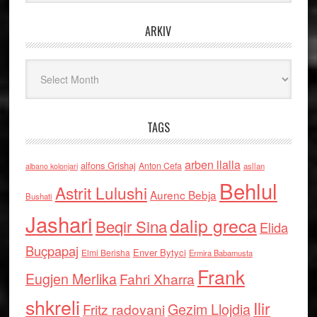
ARKIV
Arkiv
TAGS
arben llalla
alfons Grishaj
Anton Cefa
asllan
albano kolonjari
Behlul
Astrit Lulushi
Aurenc Bebja
Bushati
Jashari
dalip greca
Beqir Sina
Elida
Buçpapaj
Enver Bytyci
Elmi Berisha
Ermira Babamusta
Frank
Eugjen Merlika
Fahri Xharra
shkreli
Ilir
Gezim Llojdia
Fritz radovani