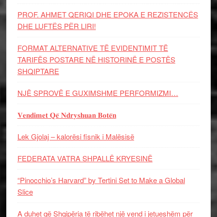
PROF. AHMET QERIQI DHE EPOKA E REZISTENCЁS
DHE LUFTЁS PЁR LIRI!
FORMAT ALTERNATIVE TË EVIDENTIMIT TË
TARIFËS POSTARE NË HISTORINË E POSTËS
SHQIPTARE
NJË SPROVË E GUXIMSHME PERFORMIZMI…
𝐕𝐞𝐧𝐝𝐢𝐦𝐞𝐭 𝐐𝐞̈ 𝐍𝐝𝐫𝐲𝐬𝐡𝐮𝐚𝐧 𝐁𝐨𝐭𝐞̈𝐧
Lek Gjolaj – kalorësi fisnik i Malësisë
FEDERATA VATRA SHPALLË KRYESINË
“Pinocchio’s Harvard” by Tertini Set to Make a Global
Slice
A duhet që Shqipëria të ribëhet një vend i jetueshëm për