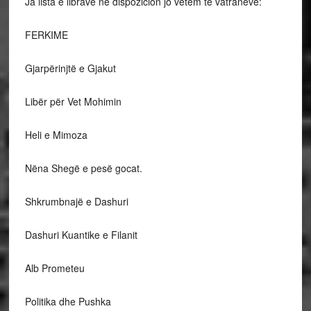
Ja lista e librave në dispozicion jo vetëm të vatranëve:
FERKIME
Gjarpërinjtë e Gjakut
Libër për Vet Mohimin
Heli e Mimoza
Nëna Shegë e pesë gocat.
Shkrumbnajë e Dashuri
Dashuri Kuantike e Filanit
Alb Prometeu
Politika dhe Pushka