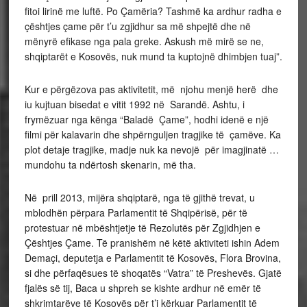
fitoi lirinë me luftë. Po Çamëria? Tashmë ka ardhur radha e
çështjes çame për t’u zgjidhur sa më shpejtë dhe në
mënyrë efikase nga pala greke. Askush më mirë se ne,
shqiptarët e Kosovës, nuk mund ta kuptojnë dhimbjen tuaj”.
Kur e përgëzova pas aktivitetit, më njohu menjë herë dhe
iu kujtuan bisedat e vitit 1992 në Sarandë. Ashtu, i
frymëzuar nga kënga “Baladë Çame”, hodhi idenë e një
filmi për kalavarin dhe shpërnguljen tragjike të çamëve. Ka
plot detaje tragjike, madje nuk ka nevojë për imagjinatë …
mundohu ta ndërtosh skenarin, më tha.
Në prill 2013, mijëra shqiptarë, nga të gjithë trevat, u
mblodhën përpara Parlamentit të Shqipërisë, për të
protestuar në mbështjetje të Rezolutës për Zgjidhjen e
Çështjes Çame. Të pranishëm në këtë aktiviteti ishin Adem
Demaçi, deputetja e Parlamentit të Kosovës, Flora Brovina,
si dhe përfaqësues të shoqatës “Vatra” të Preshevës. Gjatë
fjalës së tij, Baca u shpreh se kishte ardhur në emër të
shkrimtarëve të Kosovës për t’i kërkuar Parlamentit të