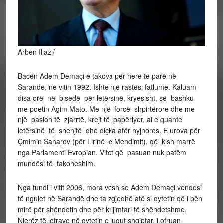
Arben Iliazi/
Bacën Adem Demaçi e takova për herë të parë në
Sarandë, në vitin 1992. Ishte një rastësi fatlume. Kaluam
disa orë në bisedë për letërsinë, kryesisht, së bashku
me poetin Agim Mato. Me një forcë shpirtërore dhe me
një pasion të zjarrtë, krejt të papërlyer, ai e quante
letërsinë të shenjtë dhe diçka afër hyjnores. E urova për
Çmimin Saharov (për Lirinë e Mendimit), që kish marrë
nga Parlamenti Evropian. Vitet që pasuan nuk patëm
mundësi të takoheshim.
Nga fundi i vitit 2006, mora vesh se Adem Demaçi vendosi
të ngulet në Sarandë dhe ta zgjedhë atë si qytetin që i bën
mirë për shëndetin dhe për krijimtari të shëndetshme.
Njerëz të letrave në qytetin e jugut shqiptar, i ofruan