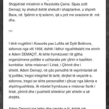
Shqipërisë miratimin e Rezolutës Çame. Sipas zotit
Demaçi, ky shekull është shekulli i shqiptarëve, u shpreh
Baca, në fjalimin e tij solemn, që u prit me ovacione të më
dha.
***
I tërë rrugëtimi i Kosovës pas Luftës së Dytë Botërore,
sidomos nga viti 1958, është i lidhur ngushtësisht me emrin
e Adem DEMAÇIT. Ai ishte frymëzuesi i të gjitha
organizimeve politike e ushtarake për çlirim e bashkim
kombëtar. Ishte misionari i Lirisë, i Çlirimit dhe i
shtetit. Adem Demaçi, në çdo periudhë të veprimtarisë së
tij politike, tregoi integritet të lartë, dinjitet të veçantë e,
sidomos, tregoi se ishte personalitet i çliruar nga lakmia e
shpirtngushtësia. Ai mbetet frymëzues e misionar fisnik i
lirisë, çlirimit dhe i pushtetit shtetëror për shtetin e së
drejtës.
Adem Demaçi me jetën dhe veprën e tij, është një