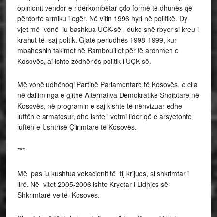
opinionit vendor e ndërkombëtar çdo formë të dhunës që
përdorte armiku i egër. Në vitin 1996 hyri në politikë. Dy
vjet më vonë iu bashkua UCK-së , duke shë rbyer si kreu i
krahut të saj poltik. Gjatë periudhës 1998-1999, kur
mbaheshin takimet në Rambouillet për të ardhmen e
Kosovës, ai ishte zëdhënës politik i UÇK-së.
Më vonë udhëhoqi Partinë Parlamentare të Kosovës, e cila
në dallim nga e gjithë Alternativa Demokratike Shqiptare në
Kosovës, në programin e saj kishte të nënvizuar edhe
luftën e armatosur, dhe ishte i vetmi lider që e arsyetonte
luftën e Ushtrisë Çlirimtare të Kosovës.
***
Më pas iu kushtua vokacionit të tij krijues, si shkrimtar i
lirë. Në vitet 2005-2006 ishte Kryetar i Lidhjes së
Shkrimtarë ve të Kosovës.