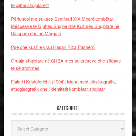
të gjithë shqiptarët?
Përfundoi me sukses Seminari XIX Mbarëkombëtar i
Mësuesve të Gjuhës Shqipe dhe Kulturës Shqiptare në
Diasporë dhe në Mërgatë
Pse dhe kush e vrau Hasan Riza Pashën?
Gruaja shqiptare në SHBA mes sukseseve dhe sfidave
të së ardhmes
Fjalori i Kristoforidhit (1904): Monument leksikografik,
etnogjeografik dhe i identitetit kombëtar shqiptar
KATEGORITË
Kategoritë