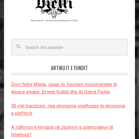
ARTIKUJT E FUNDIT
Dom Ndre Mjeda, sipas dy figurave monumentale të
letrave shqipe, Ernest Koliqit dhe At Gjergj Fishta
36 vjet tranzicion, nga ekonomia prodhuese te ekonomia
e përfitimit
A ndihmon krijimtaria në zbulimin e potencialeve të
fshehura?