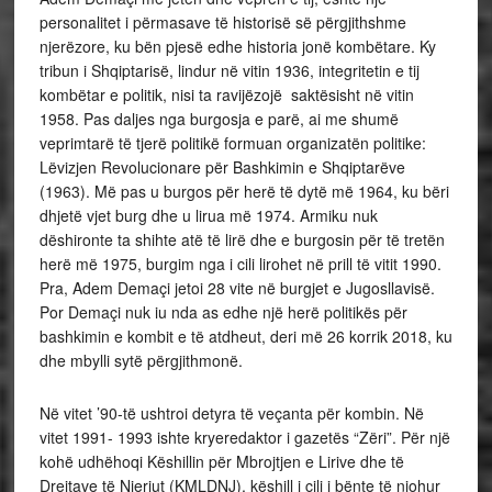
personalitet i përmasave të historisë së përgjithshme
njerëzore, ku bën pjesë edhe historia jonë kombëtare. Ky
tribun i Shqiptarisë, lindur në vitin 1936, integritetin e tij
kombëtar e politik, nisi ta ravijëzojë saktësisht në vitin
1958. Pas daljes nga burgosja e parë, ai me shumë
veprimtarë të tjerë politikë formuan organizatën politike:
Lëvizjen Revolucionare për Bashkimin e Shqiptarëve
(1963). Më pas u burgos për herë të dytë më 1964, ku bëri
dhjetë vjet burg dhe u lirua më 1974. Armiku nuk
dëshironte ta shihte atë të lirë dhe e burgosin për të tretën
herë më 1975, burgim nga i cili lirohet në prill të vitit 1990.
Pra, Adem Demaçi jetoi 28 vite në burgjet e Jugosllavisë.
Por Demaçi nuk iu nda as edhe një herë politikës për
bashkimin e kombit e të atdheut, deri më 26 korrik 2018, ku
dhe mbylli sytë përgjithmonë.
Në vitet ’90-të ushtroi detyra të veçanta për kombin. Në
vitet 1991- 1993 ishte kryeredaktor i gazetës “Zëri”. Për një
kohë udhëhoqi Këshillin për Mbrojtjen e Lirive dhe të
Drejtave të Njeriut (KMLDNJ), këshill i cili i bënte të njohur