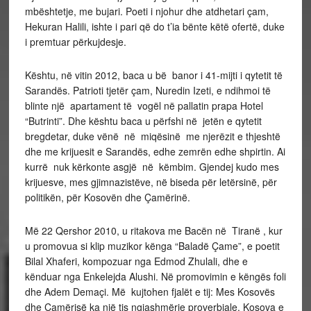
mbështetje, me bujari. Poeti i njohur dhe atdhetari çam,
Hekuran Halili, ishte i pari që do t’ia bënte këtë ofertë, duke
i premtuar përkujdesje.
Kështu, në vitin 2012, baca u bë banor i 41-mijti i qytetit të
Sarandës. Patrioti tjetër çam, Nuredin Izeti, e ndihmoi të
blinte një apartament të vogël në pallatin prapa Hotel
“Butrinti”. Dhe kështu baca u përfshi në jetën e qytetit
bregdetar, duke vënë në miqësinë me njerëzit e thjeshtë
dhe me krijuesit e Sarandës, edhe zemrën edhe shpirtin. Ai
kurrë nuk kërkonte asgjë në këmbim. Gjendej kudo mes
krijuesve, mes gjimnazistëve, në biseda për letërsinë, për
politikën, për Kosovën dhe Çamërinë.
Më 22 Qershor 2010, u ritakova me Bacën në Tiranë , kur
u promovua si klip muzikor kënga “Baladë Çame”, e poetit
Bilal Xhaferi, kompozuar nga Edmod Zhulali, dhe e
kënduar nga Enkelejda Alushi. Në promovimin e këngës foli
dhe Adem Demaçi. Më kujtohen fjalët e tij: Mes Kosovës
dhe Çamërisë ka një tis ngjashmërie proverbiale. Kosova e