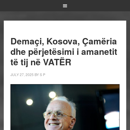
Demaçi, Kosova, Çamëria
dhe përjetësimi i amanetit
të tij në VATËR
JULY 27, 2025
BY
S P