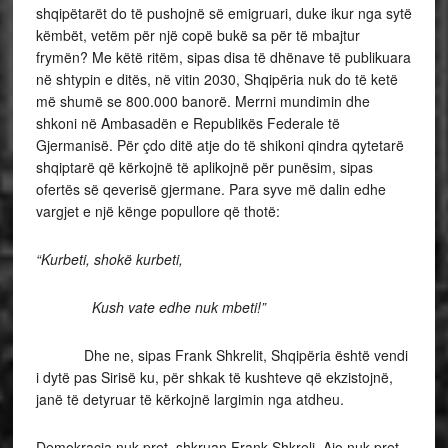
shqipëtarët do të pushojnë së emigruari, duke ikur nga sytë
këmbët, vetëm për një copë bukë sa për të mbajtur
frymën? Me këtë ritëm, sipas disa të dhënave të publikuara
në shtypin e ditës, në vitin 2030, Shqipëria nuk do të ketë
më shumë se 800.000 banorë. Merrni mundimin dhe
shkoni në Ambasadën e Republikës Federale të
Gjermanisë. Për çdo ditë atje do të shikoni qindra qytetarë
shqiptarë që kërkojnë të aplikojnë për punësim, sipas
ofertës së qeverisë gjermane. Para syve më dalin edhe
vargjet e një kënge popullore që thotë:
“Kurbeti, shokë kurbeti,
Kush vate edhe nuk mbeti!”
Dhe ne, sipas Frank Shkrelit, Shqipëria është vendi
i dytë pas Sirisë ku, për shkak të kushteve që ekzistojnë,
janë të detyruar të kërkojnë largimin nga atdheu.
Demokracia nuk pret, shkruan Frank Shkreli. Ajo nuk pret