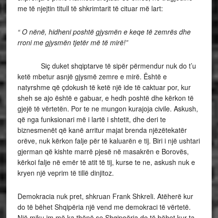
me të njejtin titull të shkrimtarit të cituar më lart:
“ O nënë, hidheni poshtë gjysmën e keqe të zemrës dhe
rroni me gjysmën tjetër më të mirë!”
Siç duket shqiptarve të sipër përmendur nuk do t’u
ketë mbetur asnjë gjysmë zemre e mirë. Është e
natyrshme që çdokush të ketë një ide të caktuar por, kur
sheh se ajo është e gabuar, e hedh poshtë dhe kërkon të
gjejë të vërtetën. Por te ne mungon kurajoja civile. Askush,
që nga funksionari më i lartë i shtetit, dhe deri te
biznesmenët që kanë arritur majat brenda njëzëtekatër
orëve, nuk kërkon falje për të kaluarën e tij. Biri i një ushtari
gjerman që kishte marrë pjesë në masakrën e Borovës,
kërkoi falje në emër të atit të tij, kurse te ne, askush nuk e
kryen një veprim të tillë dinjitoz.
Demokracia nuk pret, shkruan Frank Shkreli. Atëherë kur
do të bëhet Shqipëria një vend me demokraci të vërtetë.
Një miku im më ka thënë se Shqipoëria do të bëhet kur ta