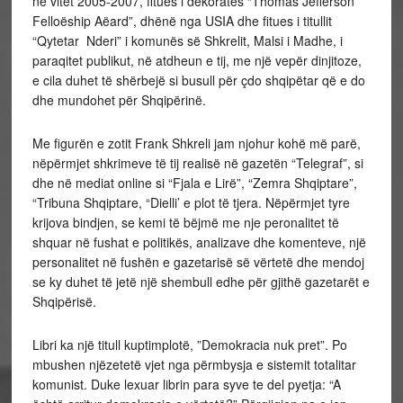
në vitet 2005-2007, fitues i dekoratës “Thomas Jefferson
Felloëship Aëard”, dhënë nga USIA dhe fitues i titullit
“Qytetar Nderi” i komunës së Shkrelit, Malsi i Madhe, i
paraqitet publikut, në atdheun e tij, me një vepër dinjitoze,
e cila duhet të shërbejë si busull për çdo shqipëtar që e do
dhe mundohet për Shqipërinë.
Me figurën e zotit Frank Shkreli jam njohur kohë më parë,
nëpërmjet shkrimeve të tij realisë në gazetën “Telegraf”, si
dhe në mediat online si “Fjala e Lirë”, “Zemra Shqiptare”,
“Tribuna Shqiptare, “Dielli’ e plot të tjera. Nëpërmjet tyre
krijova bindjen, se kemi të bëjmë me nje peronalitet të
shquar në fushat e politikës, analizave dhe komenteve, një
personalitet në fushën e gazetarisë së vërtetë dhe mendoj
se ky duhet të jetë një shembull edhe për gjithë gazetarët e
Shqipërisë.
Libri ka një titull kuptimplotë, ”Demokracia nuk pret”. Po
mbushen njëzetetë vjet nga përmbysja e sistemit totalitar
komunist. Duke lexuar librin para syve te del pyetja: “A