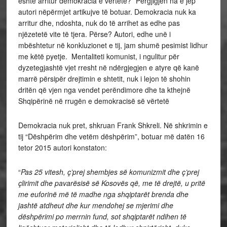
është arritur demokracia e vërtetë?” Përgjigjen na e jep
autori nëpërmjet artikujve të botuar. Demokracia nuk ka
arritur dhe, ndoshta, nuk do të arrihet as edhe pas
njëzetetë vite të tjera. Përse? Autori, edhe unë i
mbështetur në konkluzionet e tij, jam shumë pesimist lidhur
me këtë pyetje. Mentaliteti komunist, i ngulitur për
dyzetegjashtë vjet rresht në ndërgjegjen e atyre që kanë
marrë përsipër drejtimin e shtetit, nuk i lejon të shohin
dritën që vjen nga vendet perëndimore dhe ta kthejnë
Shqipërinë në rrugën e demokracisë së vërtetë
Demokracia nuk pret, shkruan Frank Shkreli. Në shkrimin e
tij “Dëshpërim dhe vetëm dëshpërim”, botuar më datën 16
tetor 2015 autori konstaton:
“
Pas 25 vitesh, ç’prej shembjes së komunizmit dhe ç’prej
çlirimit dhe pavarësisë së Kosovës që, me të drejtë, u pritë
me euforinë më të madhe nga shqiptarët brenda dhe
jashtë atdheut dhe kur mendohej se mjerimi dhe
dëshpërimi po merrnin fund, sot shqiptarët ndihen të