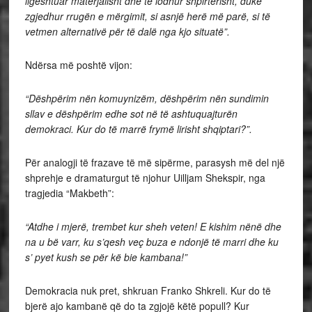
ligështuar materjalisht dhe të lodhur shpirtërisht, duke
zgjedhur rrugën e mërgimit, si asnjë herë më parë, si të
vetmen alternativë për të dalë nga kjo situatë”.
Ndërsa më poshtë vijon:
“Dëshpërim nën komuynizëm, dëshpërim nën sundimin
sllav e dëshpërim edhe sot në të ashtuquajturën
demokraci. Kur do të marrë frymë lirisht shqiptari?”.
Për analogji të frazave të më sipërme, parasysh më del një
shprehje e dramaturgut të njohur Uilljam Shekspir, nga
tragjedia “Makbeth”:
“Atdhe i mjerë, trembet kur sheh veten! E kishim nënë dhe
na u bë varr, ku s’qesh veç buza e ndonjë të marri dhe ku
s’ pyet kush se për kë bie kambana!”
Demokracia nuk pret, shkruan Franko Shkreli. Kur do të
bjerë ajo kambanë që do ta zgjojë këtë popull? Kur