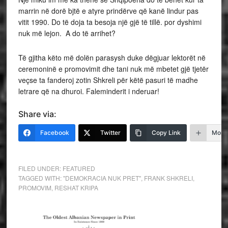
marrin në dorë bjtë e atyre prindërve që kanë lindur pas
vitit 1990. Do të doja ta besoja një gjë të tillë. por dyshimi
nuk më lejon. A do të arrihet?
Të gjitha këto më dolën parasysh duke dëgjuar lektorët në
ceremoninë e promovimit dhe tani nuk më mbetet gjë tjetër
veçse ta fanderoj zotin Shkreli për këtë pasuri të madhe
letrare që na dhuroi. Faleminderit i nderuar!
Share via:
Facebook
Twitter
Copy Link
More
FILED UNDER:
FEATURED
TAGGED WITH:
"DEMOKRACIA NUK PRET"
,
FRANK SHKRELI
,
PROMOVIM
,
RESHAT KRIPA