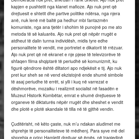
kapjen e pushtetit nga klanet mafioze. Ajo nuk pret që
drejtuesit e shtetit dhe partive politike ndërsa, nga njera
anë, nuk lenë më baltë pa hedhur mbi fantazmën
komuniste, nga ana tjetër i shohim të punojnë po me ato
metoda të së kaluarës. Ajo nuk pret që nëpër rrugët e
atdheut të dalin turma individësh, midis tyre edhe
personalitete të vendit, me portretet e dikatorit të rrëzuar.
Ajo nuk pret që në ekranet e nje pjese të televizorëve të
shfaqen filma shqiptarë të periudhë së komunizmit, ku
figurë qëndrore është diltatori apo ndjekësit e tij. Ajo nuk
pret kur sheh se në vend ekzistojnë ende shumë simbole
të asaj periudhe të errët, si ylli i kuq në varrezat e
dëshmorëve, mozaiku i realizmit socialist në fasadën e
Muzeut Historik Kombëtar, emrat e shumë drejtuesve të
organeve të diktaturës nëpër rrugët dhe sheshet e vendit
dhe plotë e plotë skandale të tilla në të gjithë vendin.
Çuditërisht, në këto çaste, nuk m’u ndakan aludimet me
shprehje të personaliteteve të mëdhenj. Para syve më del
shprehja e princ Hamletit drejtuar së ëmës, në tragjedinë