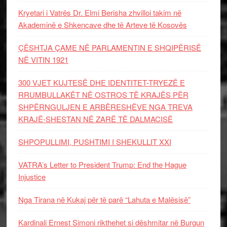
Kryetari i Vatrës Dr. Elmi Berisha zhvilloi takim në
Akademinë e Shkencave dhe të Arteve të Kosovës
ÇËSHTJA ÇAME NË PARLAMENTIN E SHQIPËRISË
NË VITIN 1921
300 VJET KUJTESË DHE IDENTITET-TRYEZË E
RRUMBULLAKËT NË OSTROS TË KRAJËS PËR
SHPËRNGULJEN E ARBËRESHËVE NGA TREVA
KRAJË-SHESTAN NË ZARË TË DALMACISË
SHPOPULLIMI, PUSHTIMI I SHEKULLIT XXI
VATRA’s Letter to President Trump: End the Hague
Injustice
Nga Tirana në Kukaj për të parë “Lahuta e Malësisë”
Kardinali Ernest Simoni rikthehet si dëshmitar në Burgun