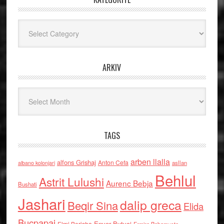
Kategoritë
ARKIV
Arkiv
TAGS
arben llalla
alfons Grishaj
Anton Cefa
asllan
albano kolonjari
Behlul
Astrit Lulushi
Aurenc Bebja
Bushati
Jashari
dalip greca
Beqir Sina
Elida
Buçpapaj
Enver Bytyci
Elmi Berisha