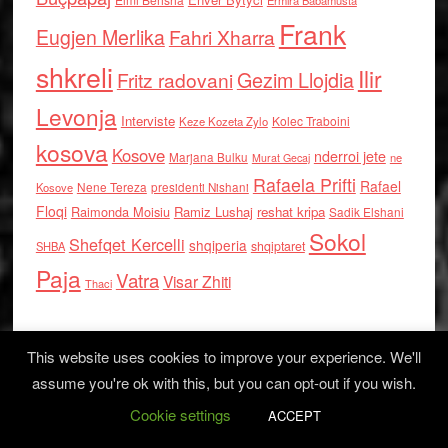
Ermira Babamusta
Frank
Eugjen Merlika
Fahri Xharra
shkreli
Ilir
Gezim Llojdia
Fritz radovani
Levonja
Interviste
Kolec Traboini
Keze Kozeta Zylo
kosova
Kosove
nderroi jete
Marjana Bulku
ne
Murat Gecaj
Rafaela Prifti
Rafael
Nene Tereza
Kosove
presidenti Nishani
Floqi
Raimonda Moisiu
Ramiz Lushaj
reshat kripa
Sadik Elshani
Sokol
Shefqet Kercelli
shqiperia
shqiptaret
SHBA
Paja
Vatra
Visar Zhiti
Thaci
This website uses cookies to improve your experience. We'll
assume you're ok with this, but you can opt-out if you wish.
Cookie settings
Log in
ACCEPT