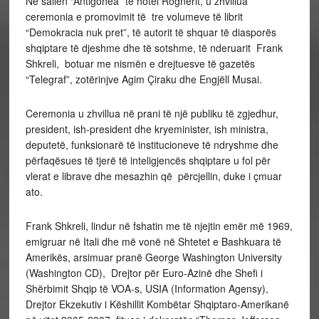
Në sallën “Antigonea” të hotel Rognerit, u zhvillua
ceremonia e promovimit të tre volumeve të librit
“Demokracia nuk pret”, të autorit të shquar të diasporës
shqiptare të djeshme dhe të sotshme, të nderuarit Frank
Shkreli, botuar me nismën e drejtuesve të gazetës
“Telegraf”, zotërinjve Agim Çiraku dhe Engjëll Musai.
Ceremonia u zhvillua në prani të një publiku të zgjedhur,
president, ish-president dhe kryeminister, ish ministra,
deputetë, funksionarë të institucioneve të ndryshme dhe
përfaqësues të tjerë të inteligjencës shqiptare u fol për
vlerat e librave dhe mesazhin që përcjellin, duke i çmuar
ato.
Frank Shkreli, lindur në fshatin me të njejtin emër më 1969,
emigruar në Itali dhe më vonë në Shtetet e Bashkuara të
Amerikës, arsimuar pranë George Washington University
(Washington CD), Drejtor për Euro-Azinë dhe Shefi i
Shërbimit Shqip të VOA-s, USIA (Information Agensy),
Drejtor Ekzekutiv i Këshillit Kombëtar Shqiptaro-Amerikanë