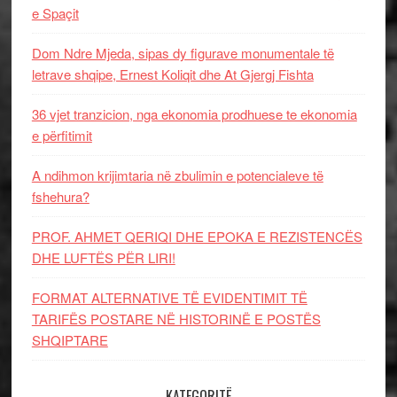
e Spaçit
Dom Ndre Mjeda, sipas dy figurave monumentale të
letrave shqipe, Ernest Koliqit dhe At Gjergj Fishta
36 vjet tranzicion, nga ekonomia prodhuese te ekonomia
e përfitimit
A ndihmon krijimtaria në zbulimin e potencialeve të
fshehura?
PROF. AHMET QERIQI DHE EPOKA E REZISTENCЁS
DHE LUFTЁS PЁR LIRI!
FORMAT ALTERNATIVE TË EVIDENTIMIT TË
TARIFËS POSTARE NË HISTORINË E POSTËS
SHQIPTARE
KATEGORITË