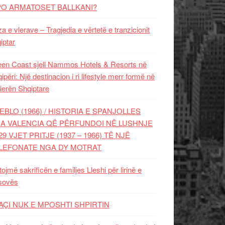
PO ARMATOSET BALLKANI?
za e vlerave – Tragjedia e vërtetë e tranzicionit
iptar
en Coast sjell Nammos Hotels & Resorts në
ipëri: Një destinacion i ri lifestyle merr formë në
ierën Shqiptare
EBLO (1966) / HISTORIA E SPANJOLLES
A VALENCIA QË PËRFUNDOI NË LUSHNJE
29 VJET PRITJE (1937 – 1966) TË NJË
LEFONATE NGA DY MOTRAT
tojmë sakrificën e familjes Lleshi për lirinë e
sovës
AÇI NUK E MPOSHTI SHPIRTIN