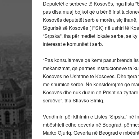
Deputetët e serbëve të Kosovës, nga lista 
pas disa muaj bojkot që u bënë institucion
Kosovës deputetët serb e morën, siç thanë, 
Sigurisë së Kosovës ( FSK) në ushtri të Koso
“Srpska”, tha për mediet lokale serbe, se ky 
interesat e komunitetit serb.
“Pas konsultimeve që kemi pasur brenda list
mekanizmat, që përmes institucioneve ta ku
Kosovës në Ushtrinë të Kosovës. Dhe tjera t
me shumicë serbe. Ne konsiderojmë që marr
Kosovës dhe nuk duam që Prishtina zyrtare t
serbëve”, tha Sllavko Simiq.
Vendimin për kthimin e Listës “Srpska” në in
mbështeti edhe qeveria në Beograd, përmes 
Marko Gjuriq. Qeveria në Beograd e mbësht