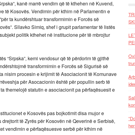
”Srpska”, kanë marrë vendim që të kthehen në Kuvend,
eve të Kosovës. Vendimin për kthim në Parlamentin e
TR
”për ta kundërshtuar transformimin e Forcës së
SK
vës”. Sllavko Simiq, shef i grupit parlamentar të listës
subjekt politik kthehet në institucione për të mbrojtur
LE
PE
Oxh
ës “Srpska”, kemi vendosur që të përdorim të gjithë
tru
ndërshtojmë transformimin e Forcës së Sigurisë së
a nisim procesin e krijimit të Asociacionit të Komunave
Arb
ëveshja për Asocacionin është për popullin serb të
iden
a themelojë statutin e asociacionit pa përfaqësuesit e
Sal
ko
stitucionet e Kosovës pas bojkotimit disa mujor e
“Do
drejtorit të Zyrës për Kosovën në Qeverinë e Serbisë,
her
et vendimin e përfaqësuesve serbë për kthim në