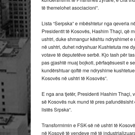
të themelohet asociacioni”.
Lista “Serpska” e mbështetur nga qeveria n
Presidentit të Kosovës, Hashim Thaçi, që me
ushtri, duke shmangur kështu ndryshimet e
në ushtri, duhet ndryshuar Kushtetuta me dy 
votave të deputetëve serbë. Kjo tash për ta
pas gjashtë muaj bojkoti, përfaqësuesit e ser
kundërshtuar qoftë me ndryshime kushtetues
Kosovës në ushtri të Kosovës”.
E nga ana tjetër, Presidenti Hashim Thaçi, 
së Kosovës nuk mund të pres pafundësisht dh
listës Srpska”.
Transformimin e FSK-së në ushtri të Kosov
në Kosovë të vendeve më të industrializuara