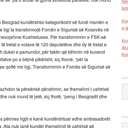
New
bot
Kod
ë Beograd kundërshtoi kategorikisht së fundi nismën e
e g
 ligj ta transformojë Forcën e Sigurisë së Kosovës në
 nevojshme Kushtetuese. Për transformimin e FSK-së
Kry
të tretat e votave të 120 deputetëve dhe dy të tretat e
Aka
sh duket e pamundur, për faktin që kthimin në kuvend
Ko
bëve po e bëjnë pikërisht, siç thonë, “për ta
e qoftë me ligj, Transformimin e Forcës së Sigurisë së
Kat
vazhdon ta përsërisë qëndrimin, se themelimi i ushtrisë
e nuk mund të jetë, siç thotë, “peng i Beogradit dhe
ës përmes ligjit e kanë kundërshtuar edhe ambasadorët
Ark
. Ata nuk janë kundër themelimit të ushtrisë së