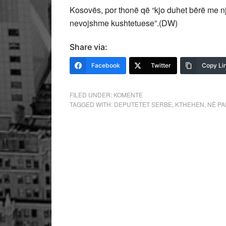
Kosovës, por thonë që “kjo duhet bërë me n
nevojshme kushtetuese”.(DW)
Share via:
Facebook
Twitter
Copy Li
FILED UNDER:
KOMENTE
TAGGED WITH:
DEPUTETET SERBE
,
KTHEHEN
,
NË P