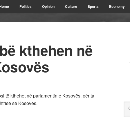
Home
Politics
Opinion
Culture
Sports
Economy
rbë kthehen në
Kosovës
osi të kthehet në parlamentin e Kosovës, për ta
htrisë së Kosovës.