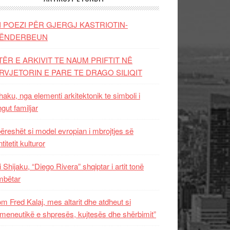
I POEZI PËR GJERGJ KASTRIOTIN-
ËNDERBEUN
TËR E ARKIVIT TE NAUM PRIFTIT NË
RVJETORIN E PARE TE DRAGO SILIQIT
aku, nga elementi arkitektonik te simboli i
ngut familjar
ëreshët si model evropian i mbrojtjes së
titetit kulturor
i Shijaku, “Diego Rivera” shqiptar i artit tonë
mbëtar
m Fred Kalaj, mes altarit dhe atdheut si
meneutikë e shpresës, kujtesës dhe shërbimit”