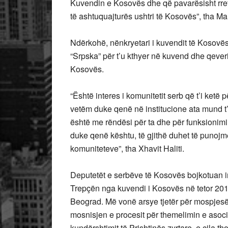
Kuvendin e Kosovës dhe që pavarësisht rreth
të ashtuquajturës ushtri të Kosovës”, tha Ma
Ndërkohë, nënkryetari i kuvendit të Kosovës,
“Srpska” për t’u kthyer në kuvend dhe qeveri
Kosovës.
“Është interes i komunitetit serb që t’i ket
vetëm duke qenë në institucione ata mund t’
është me rëndësi për ta dhe për funksionim
duke qenë kështu, të gjithë duhet të punojm
komuniteteve”, tha Xhavit Haliti.
Deputetët e serbëve të Kosovës bojkotuan ins
Trepçën nga kuvendi i Kosovës në tetor 201
Beograd. Më vonë arsye tjetër për mospjesëma
mosnisjen e procesit për themelimin e asoc
kundërshtimit të Prishtinës zyrtare, e cila th