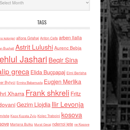
TAGS
arben llalla
alfons Grishaj
Anton Cefa
no kolonjari
Astrit Lulushi
Aurenc Bebja
an Bushati
ehlul Jashari
Beqir Sina
alip greca
Elida Buçpapaj
Elmi Berisha
Eugjen Merlika
er Bytyci
Ermira Babamusta
Frank shkreli
hri Xharra
Fritz
Ilir Levonja
Gezim Llojdia
dovani
kosova
rviste
Kolec Traboini
Keze Kozeta Zylo
sove
nderroi jete
Marjana Bulku
ne Kosove
Murat Gecaj