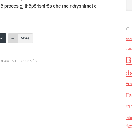
jë proces gjithëpërfshirës dhe me ndryshimet e
nk
More
alba
asll
B
ARLAMENT E KOSOVËS
d
Env
Fa
ra
Inte
Ko