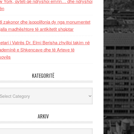
 York, qyteti që ndryshoi emrin… dhe ndryshoi
ën
i zakonor dhe isopolifonia dy nga monumentet
jalla madhështore të antikitetit shqiptar
etari i Vatrës Dr. Elmi Berisha zhvilloi takim në
deminë e Shkencave dhe të Arteve të
sovës
KATEGORITË
egoritë
ARKIV
iv