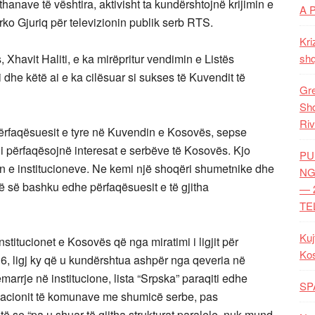
anave të vështira, aktivisht ta kundërshtojnë krijimin e
A 
rko Gjuriq për televizionin publik serb RTS.
Kri
 Xhavit Haliti, e ka mirëpritur vendimin e Listës
shq
 dhe këtë ai e ka cilësuar si sukses të Kuvendit të
Gre
Shq
Riv
ë përfaqësuesit e tyre në Kuvendin e Kosovës, sepse
i përfaqësojnë interesat e serbëve të Kosovës. Kjo
PU
in e institucioneve. Ne kemi një shoqëri shumetnike dhe
NG
ë së bashku edhe përfaqësuesit e të gjitha
— 
TE
Kuj
titucionet e Kosovës që nga miratimi i ligjit për
Ko
6, ligj ky që u kundërshtua ashpër nga qeveria në
rrje në institucione, lista “Srpska” paraqiti edhe
SP
iacionit të komunave me shumicë serbe, pas
otë se “pa u shuar të gjitha strukturat paralele, nuk mund