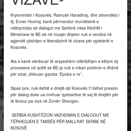
Kryeministri i Kosovës, Ramush Haradinaj, dhe zëvendësi i
tij, Enver Hoxhaj, kanë përmendur mundësinë e
ndërprerjes së dialogut me Serbinë nëse Këshilli i
Ministrave të BE-së në muajin dhjetor nuk e vendos në
agjendë çështjen e liberalizimit të vizave për qytetarët e
Kosovës.
Ata e kanë vlerësuar të arsyeshëm ndërlidhjen e këtyre dy
proceseve në qoftë se BE-ja nuk e mban pretimin e dhënë
për vizat, shkruan gazeta “Epoka e re”.
Sipas tyre, nuk është e drejtë që Kosovës t’i bëhet presion
për dialog duke ua mohuar qytetarëve të saj të drejtën për
të lëvizur pa viza në Zonën Shengen.
SERBIA KUSHTËZON VAZHDIMIN E DIALOGUT ME
TËRHEQJEN E TAKSËS PËR MALLRAT SERBE NË
KOSOVË