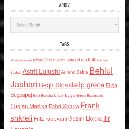
ARKIV
Arkiv
TAGS
arben llalla
alfons Grishaj
Anton Cefa
asllan
albano kolonjari
Behlul
Astrit Lulushi
Aurenc Bebja
Bushati
Jashari
dalip greca
Beqir Sina
Elida
Buçpapaj
Enver Bytyci
Elmi Berisha
Ermira Babamusta
Frank
Eugjen Merlika
Fahri Xharra
shkreli
Ilir
Gezim Llojdia
Fritz radovani
Levonja