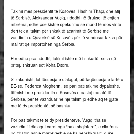
Takimi mes presidentit të Kosovës, Hashim Thaçi, dhe atij
të Serbisë, Aleksandar Vuçiq, ndodhi në Bruksel të enjten
mbrëma, edhe pse kishte spekulime se mund të mos vinte
deri tek ai takim për shkak të acarimit të Serbisë me
vendimin e Qeverisë së Kosovës për të vendosur taksa për
mallrat që importohen nga Serbia.
Por edhe pse ndodhi, takimi ishte më i shkurtër sesa që
pritej, shkruan sot Koha Ditore.
Si zakonisht, lehtësuesja e dialogut, përfaqësuesja e lartë e
BE-së, Federica Mogherini, së pari pati takime dypalëshe,
fillimisht me presidentin e Kosovës e pastaj me atë të
Serbisë, për të vazhduar në një takim jo edhe aq të gjatë
me të dy presidentët së bashku.
Por pas takimit të të dy presidentëve, Vuçiqi tha se
vazhdimi i dialogut varet nga “pala shqiptare”, e cila “nuk
po zbaton asnjë marrëveshje që ka nënshkruar”, duke