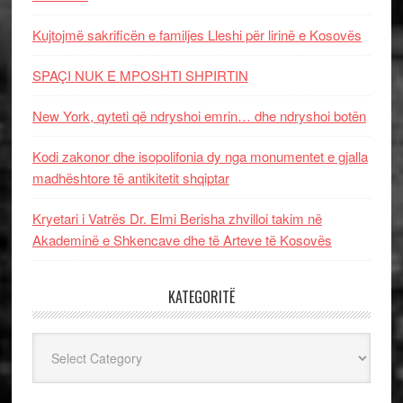
Kujtojmë sakrificën e familjes Lleshi për lirinë e Kosovës
SPAÇI NUK E MPOSHTI SHPIRTIN
New York, qyteti që ndryshoi emrin… dhe ndryshoi botën
Kodi zakonor dhe isopolifonia dy nga monumentet e gjalla
madhështore të antikitetit shqiptar
Kryetari i Vatrës Dr. Elmi Berisha zhvilloi takim në
Akademinë e Shkencave dhe të Arteve të Kosovës
KATEGORITË
Kategoritë