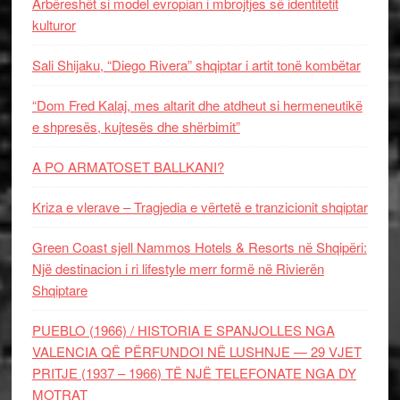
Arbëreshët si model evropian i mbrojtjes së identitetit
kulturor
Sali Shijaku, “Diego Rivera” shqiptar i artit tonë kombëtar
“Dom Fred Kalaj, mes altarit dhe atdheut si hermeneutikë
e shpresës, kujtesës dhe shërbimit”
A PO ARMATOSET BALLKANI?
Kriza e vlerave – Tragjedia e vërtetë e tranzicionit shqiptar
Green Coast sjell Nammos Hotels & Resorts në Shqipëri:
Një destinacion i ri lifestyle merr formë në Rivierën
Shqiptare
PUEBLO (1966) / HISTORIA E SPANJOLLES NGA
VALENCIA QË PËRFUNDOI NË LUSHNJE — 29 VJET
PRITJE (1937 – 1966) TË NJË TELEFONATE NGA DY
MOTRAT