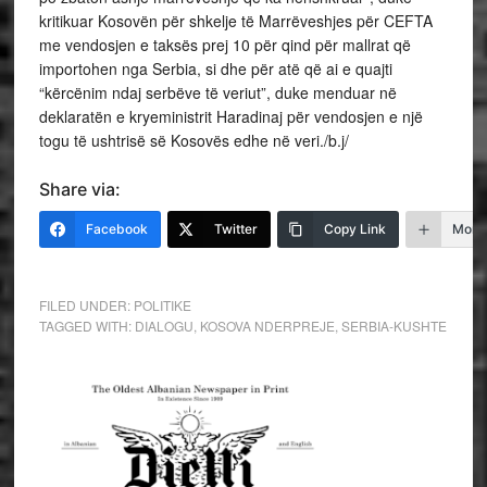
kritikuar Kosovën për shkelje të Marrëveshjes për CEFTA
me vendosjen e taksës prej 10 për qind për mallrat që
importohen nga Serbia, si dhe për atë që ai e quajti
“kërcënim ndaj serbëve të veriut”, duke menduar në
deklaratën e kryeministrit Haradinaj për vendosjen e një
togu të ushtrisë së Kosovës edhe në veri./b.j/
Share via:
Facebook
Twitter
Copy Link
More
FILED UNDER:
POLITIKE
TAGGED WITH:
DIALOGU
,
KOSOVA NDERPREJE
,
SERBIA-KUSHTE