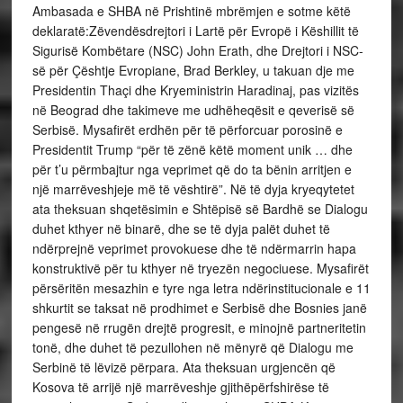
Ambasada e SHBA në Prishtinë mbrëmjen e sotme këtë
deklaratë:Zëvendësdrejtori i Lartë për Evropë i Këshillit të
Sigurisë Kombëtare (NSC) John Erath, dhe Drejtori i NSC-
së për Çështje Evropiane, Brad Berkley, u takuan dje me
Presidentin Thaçi dhe Kryeministrin Haradinaj, pas vizitës
në Beograd dhe takimeve me udhëheqësit e qeverisë së
Serbisë. Mysafirët erdhën për të përforcuar porosinë e
Presidentit Trump “për të zënë këtë moment unik … dhe
për t’u përmbajtur nga veprimet që do ta bënin arritjen e
një marrëveshjeje më të vështirë”. Në të dyja kryeqytetet
ata theksuan shqetësimin e Shtëpisë së Bardhë se Dialogu
duhet kthyer në binarë, dhe se të dyja palët duhet të
ndërprejnë veprimet provokuese dhe të ndërmarrin hapa
konstruktivë për tu kthyer në tryezën negociuese. Mysafirët
përsëritën mesazhin e tyre nga letra ndërinstitucionale e 11
shkurtit se taksat në prodhimet e Serbisë dhe Bosnies janë
pengesë në rrugën drejtë progresit, e minojnë partneritetin
tonë, dhe duhet të pezullohen në mënyrë që Dialogu me
Serbinë të lëvizë përpara. Ata theksuan urgjencën që
Kosova të arrijë një marrëveshje gjithëpërfshirëse të