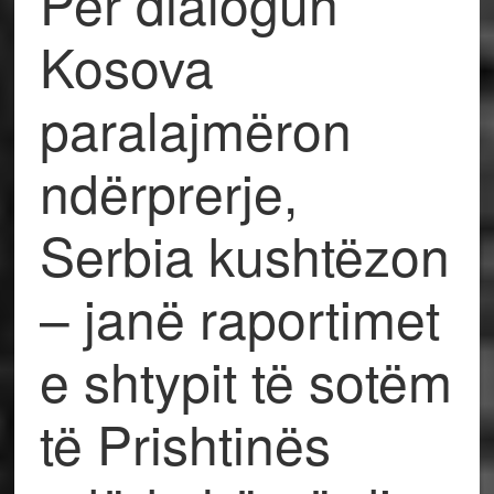
Për dialogun
Kosova
paralajmëron
ndërprerje,
Serbia kushtëzon
– janë raportimet
e shtypit të sotëm
të Prishtinës