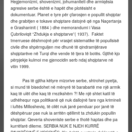
Hegjemonizmi, shovenizmi, johumaniteti dhe armiqësia
agresive serbe është e hapët dhe plotësisht e
dokumentuar. Planet e tyre për çfarosjen e popullit shqiptar
dhe grabitjen e tokave shqiptare datojnë që nga Naçertanja
e Grashaninit ( 1884 ) dhe memorandumi i Vasa
Çubriloviqit “Zhdukja e shqiptarve”( 1937). Faktet
tmerruese dëshmojnë për vrasjet sistematike të popullsisë
civile dhe shpërnguljen me dhunë të qindramijërave
shqiptarëve në Turqi dhe vende të tjera të botës. Gjithë kjo
përpjekje kulmoi me gjenocidin serb ndaj shqiptarve në
vitin 1999.
Pas të gjitha këtyre mizorive serbe, shtrohet pyetja,
si mund të bisedohet në mënyrë të barabartë me një armik
kaq të ulët dhe kaq të rrezikshëm ?! Me një shtet katil të
udhëhequr nga politikanë që nuk dallojnë fare nga krimineli
i luftës Millosheviq, të cilët nuk janë penduar por janë të
dëshpëruar pse nuk ia arritën qëllimit ta zhdukin popullin
shqiptar. Qeveria shoveniste serbe e thotë haptas dhe pa
kurrëfarë dileme. SERBIA NUK E NJEH KURRË