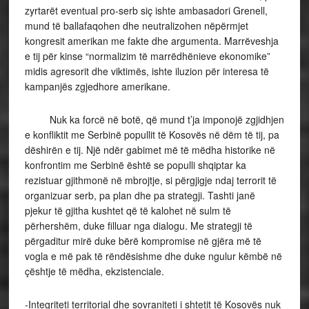
zyrtarët eventual pro-serb siç ishte ambasadori Grenell,
mund të ballafaqohen dhe neutralizohen nëpërmjet
kongresit amerikan me fakte dhe argumenta. Marrëveshja
e tij për kinse “normalizim të marrëdhënieve ekonomike”
midis agresorit dhe viktimës, ishte iluzion për interesa të
kampanjës zgjedhore amerikane.
Nuk ka forcë në botë, që mund t’ja imponojë zgjidhjen
e konfliktit me Serbinë popullit të Kosovës në dëm të tij, pa
dëshirën e tij. Një ndër gabimet më të mëdha historike në
konfrontim me Serbinë është se populli shqiptar ka
rezistuar gjithmonë në mbrojtje, si përgjigje ndaj terrorit të
organizuar serb, pa plan dhe pa strategji. Tashti janë
pjekur të gjitha kushtet që të kalohet në sulm të
përhershëm, duke filluar nga dialogu. Me strategji të
përgaditur mirë duke bërë kompromise në gjëra më të
vogla e më pak të rëndësishme dhe duke ngulur këmbë në
çështje të mëdha, ekzistenciale.
-Integriteti territorial dhe sovraniteti i shtetit të Kosovës nuk