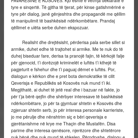
PAVARËSINË E KOSOVËS. Kjo është e vetmja deklaratë e
tyre e sinqertë. Të gjitha të tjerat, për kinse gatishmërinë e
tyre për dialog, janë gënjeshtra dhe propagandë me qëllim
të manipulimit të bashkësisë ndërkombëtare. Prandaj
qëllimet e ulëta serbe duhen ekspozuar.
Realisht dhe drejtësisht, përderisa pala serbe sillet si
armike, duhet edhe të trajtohet si armike. Me te nuk do të
duhej biseduar fare, derisa ta pranojë fajin, të kërkojë falje
për gjenocid, t’i dorëzojë kriminelët e luftës t’i kthejë të
pagjeturit e fshehur dhe t’i paguaj dëmet e luftës. Por,
dialogun e kërkon dhe e pret bota demokratike të cilit
Qeverisja e Republikës së Kosovës nuk mund t’i iki.
Megjithatë, ai duhet të jetë real dhe i bazuar në fakte, jo
për t’ja bërë qejfin dhe shërbyer interesave të bashkësisë
ndërkombëtare, jo për ta gjymtuar shtetin e Kosovës dhe
zgjeruar shtetin serb, jo për interesa personale karrieriste,
jo me përulje dhe nënshtrim siç e bëri qeverisja e
gjerëtanishme në krye me Thaçin dhe Mustafën. Disa
parime dhe interesa qenësore, njerëzore dhe shtetërore
nuk bënë dhe nuk mund të shkelen. Përndryshe, dialogu e