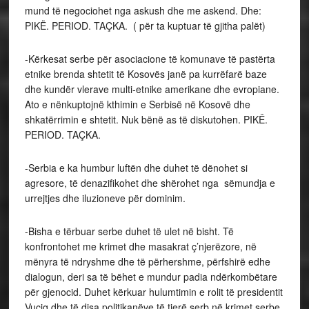
mund të negociohet nga askush dhe me askend. Dhe:
PIKË. PERIOD. TAÇKA. ( për ta kuptuar të gjitha palët)
-Kërkesat serbe për asociacione të komunave të pastërta
etnike brenda shtetit të Kosovës janë pa kurrëfarë baze
dhe kundër vlerave multi-etnike amerikane dhe evropiane.
Ato e nënkuptojnë kthimin e Serbisë në Kosovë dhe
shkatërrimin e shtetit. Nuk bënë as të diskutohen. PIKË.
PERIOD. TAÇKA.
-Serbia e ka humbur luftën dhe duhet të dënohet si
agresore, të denazifikohet dhe shërohet nga sëmundja e
urrejtjes dhe iluzioneve për dominim.
-Bisha e tërbuar serbe duhet të ulet në bisht. Të
konfrontohet me krimet dhe masakrat ç’njerëzore, në
mënyra të ndryshme dhe të përhershme, përfshirë edhe
dialogun, deri sa të bëhet e mundur padia ndërkombëtare
për gjenocid. Duhet kërkuar hulumtimin e rolit të presidentit
Vuçiq dhe të disa politikanëve të tjerë serb në krimet serbe.