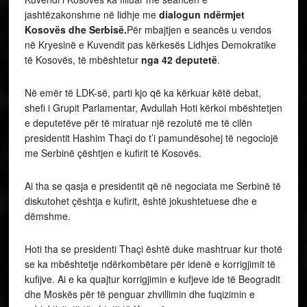
jashtëzakonshme në lidhje me
dialogun ndërmjet
Kosovës dhe Serbisë.
Për mbajtjen e seancës u vendos
në Kryesinë e Kuvendit pas kërkesës Lidhjes Demokratike
të Kosovës, të mbështetur
nga 42 deputetë
.
Në emër të LDK-së, parti kjo që ka kërkuar këtë debat,
shefi i Grupit Parlamentar, Avdullah Hoti kërkoi mbështetjen
e deputetëve për të miratuar një rezolutë me të cilën
presidentit Hashim Thaçi do t’i pamundësohej të negociojë
me Serbinë çështjen e kufirit të Kosovës.
Ai tha se qasja e presidentit që në negociata me Serbinë të
diskutohet çështja e kufirit, është jokushtetuese dhe e
dëmshme.
Hoti tha se presidenti Thaçi është duke mashtruar kur thotë
se ka mbështetje ndërkombëtare për idenë e korrigjimit të
kufijve. Ai e ka quajtur korrigjimin e kufjeve ide të Beogradit
dhe Moskës për të penguar zhvillimin dhe fuqizimin e