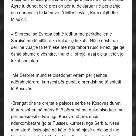
Atyre iu duhet bërë presion për tu deklaruar në përkrahje
ose denoncim të krimeve të Milosheviqit, Karaxhiqit dhe
Mladiqit.
– Shpresoj se Evropa është lodhur me përkdheljen e
Serbisë me të cilën e ka kaluar çdo kufi. Nëse dëshiron
deri në vuajtje ta tërhjekë ate nga taborri ruso-kinez, gjë që
është shumë e vështirë, mund t’i ofrojë asaj diçka tjetër, jo
tokat shqiptare.
-Me Serbinë mund të bisedohet vetëm për çështje
ndërshtetërore, kurrsesi për punët e brendshme të shtetit
të Kosovës.
-Brengat dhe të drejtat e pakicës serbe të Kosovës duhet
të adresohen në mënyrë të përhershme duke biseduar me
përfaqësuesit e tyre nga Kosova në prezencë
ndërkombëtare (jo të Rusisë), kurrsesi nga Serbia. Nëse
mediatorët insistojnë që këto të jenë pjesë e dialogut me