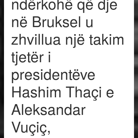
ndërkohë që dje
në Bruksel u
zhvillua një takim
tjetër i
presidentëve
Hashim Thaçi e
Aleksandar
Vuçiç,