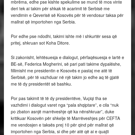
mbrëma, edhe pse kishte spekulime se mund të mos vinte
deri tek ai takim për shkak të acarimit të Serbisë me
vendimin e Qeverisë së Kosovës për të vendosur taksa për
mallrat që importohen nga Serbia.
Por edhe pse ndodhi, takimi ishte më i shkurtër sesa që
pritej, shkruan sot Koha Ditore.
Si zakonisht, lehtësuesja e dialogut, përfaqësuesja e lartë e
BE-së, Federica Mogherini, së pari pati takime dypalëshe,
fillimisht me presidentin e Kosovës e pastaj me atë të
Serbisë, për të vazhduar në një takim jo edhe aq të gjatë
me të dy presidentët së bashku.
Por pas takimit të të dy presidentëve, Vuçiqi tha se
vazhdimi i dialogut varet nga “pala shqiptare”, e cila “nuk
po zbaton asnjë marrëveshje që ka nënshkruar”, duke
kritikuar Kosovën për shkelje të Marrëveshjes për CEFTA
me vendosjen e taksës prej 10 për qind për mallrat që
importohen nga Serbia, si dhe për atë që ai e quajti