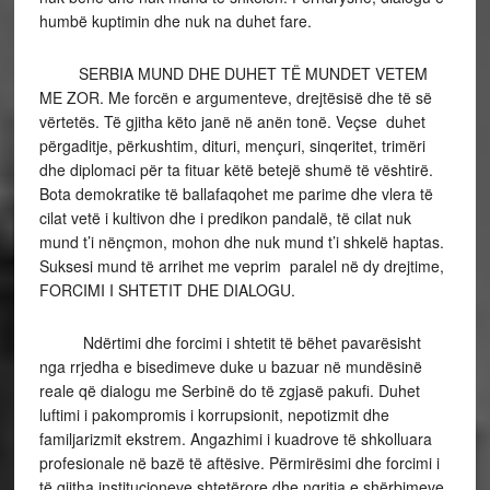
humbë kuptimin dhe nuk na duhet fare.
SERBIA MUND DHE DUHET TË MUNDET VETEM
ME ZOR. Me forcën e argumenteve, drejtësisë dhe të së
vërtetës. Të gjitha këto janë në anën tonë. Veçse duhet
përgaditje, përkushtim, dituri, mençuri, sinqeritet, trimëri
dhe diplomaci për ta fituar këtë betejë shumë të vështirë.
Bota demokratike të ballafaqohet me parime dhe vlera të
cilat vetë i kultivon dhe i predikon pandalë, të cilat nuk
mund t’i nënçmon, mohon dhe nuk mund t’i shkelë haptas.
Suksesi mund të arrihet me veprim paralel në dy drejtime,
FORCIMI I SHTETIT DHE DIALOGU.
Ndërtimi dhe forcimi i shtetit të bëhet pavarësisht
nga rrjedha e bisedimeve duke u bazuar në mundësinë
reale që dialogu me Serbinë do të zgjasë pakufi. Duhet
luftimi i pakompromis i korrupsionit, nepotizmit dhe
familjarizmit ekstrem. Angazhimi i kuadrove të shkolluara
profesionale në bazë të aftësive. Përmirësimi dhe forcimi i
të gjitha institucioneve shtetërore dhe ngritja e shërbimeve