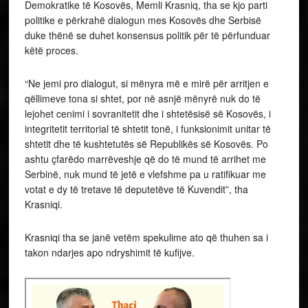
Demokratike të Kosovës, Memli Krasniq, tha se kjo parti
politike e përkrahë dialogun mes Kosovës dhe Serbisë
duke thënë se duhet konsensus politik për të përfunduar
këtë proces.
“Ne jemi pro dialogut, si mënyra më e mirë për arritjen e
qëllimeve tona si shtet, por në asnjë mënyrë nuk do të
lejohet cenimi i sovranitetit dhe i shtetësisë së Kosovës, i
integritetit territorial të shtetit tonë, i funksionimit unitar të
shtetit dhe të kushtetutës së Republikës së Kosovës. Po
ashtu çfarëdo marrëveshje që do të mund të arrihet me
Serbinë, nuk mund të jetë e vlefshme pa u ratifikuar me
votat e dy të tretave të deputetëve të Kuvendit”, tha
Krasniqi.
Krasniqi tha se janë vetëm spekulime ato që thuhen sa i
takon ndarjes apo ndryshimit të kufijve.