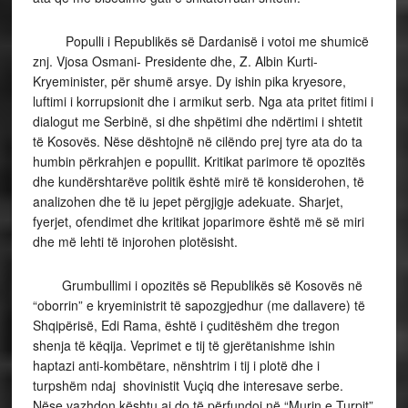
Populli i Republikës së Dardanisë i votoi me shumicë
znj. Vjosa Osmani- Presidente dhe, Z. Albin Kurti-
Kryeminister, për shumë arsye. Dy ishin pika kryesore,
luftimi i korrupsionit dhe i armikut serb. Nga ata pritet fitimi i
dialogut me Serbinë, si dhe shpëtimi dhe ndërtimi i shtetit
të Kosovës. Nëse dështojnë në cilëndo prej tyre ata do ta
humbin përkrahjen e popullit. Kritikat parimore të opozitës
dhe kundërshtarëve politik është mirë të konsiderohen, të
analizohen dhe të iu jepet përgjigje adekuate. Sharjet,
fyerjet, ofendimet dhe kritikat joparimore është më së miri
dhe më lehti të injorohen plotësisht.
Grumbullimi i opozitës së Republikës së Kosovës në
“oborrin” e kryeministrit të sapozgjedhur (me dallavere) të
Shqipërisë, Edi Rama, është i çuditëshëm dhe tregon
shenja të këqija. Veprimet e tij të gjerëtanishme ishin
haptazi anti-kombëtare, nënshtrim i tij i plotë dhe i
turpshëm ndaj shovinistit Vuçiq dhe interesave serbe.
Nëse vazhdon kështu ai do të përfundoi në “Murin e Turpit”