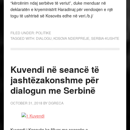
“kërcënim ndaj serbëve të veriut”, duke menduar në
deklaratën e kryeministrit Haradinaj për vendosjen e një
togu të ushtrisë së Kosovës edhe në veri./b.j/
FILED UNDER:
POLITIKE
TAGGED WITH:
DIALOGU
,
KOSOVA NDERPREJE
,
SERBIA-KUSHTE
Kuvendi në seancë të
jashtëzakonshme për
dialogun me Serbinë
OCTOBER 31, 2018
BY
DGRECA
Kuvendi i Kosovës ka filluar me seancën e