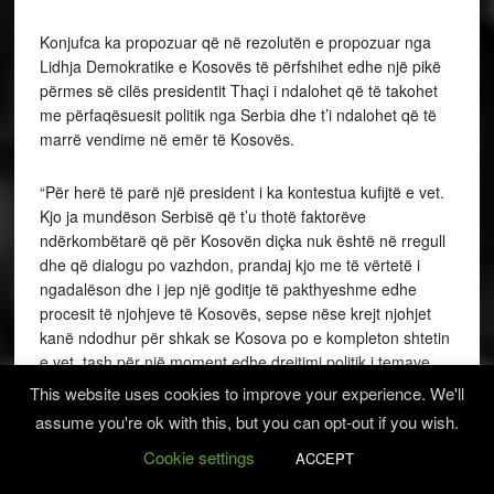
Konjufca ka propozuar që në rezolutën e propozuar nga
Lidhja Demokratike e Kosovës të përfshihet edhe një pikë
përmes së cilës presidentit Thaçi i ndalohet që të takohet
me përfaqësuesit politik nga Serbia dhe t’i ndalohet që të
marrë vendime në emër të Kosovës.
“Për herë të parë një president i ka kontestua kufijtë e vet.
Kjo ja mundëson Serbisë që t’u thotë faktorëve
ndërkombëtarë që për Kosovën diçka nuk është në rregull
dhe që dialogu po vazhdon, prandaj kjo me të vërtetë i
ngadalëson dhe i jep një goditje të pakthyeshme edhe
procesit të njohjeve të Kosovës, sepse nëse krejt njohjet
kanë ndodhur për shkak se Kosova po e kompleton shtetin
e vet, tash për një moment edhe drejtimi politik i temave
ndërron të cilat ne i flasim në Kosovë. Kjo është një favor i
This website uses cookies to improve your experience. We'll
jashtëzakonshëm për Serbinë”, tha Konjufca.
assume you're ok with this, but you can opt-out if you wish.
Cookie settings
ACCEPT
Ai tha se hapja e çështjes së kufijve përpos problemeve
politike që i ka shkaktuar, shkakton edhe dëme ekonomike,