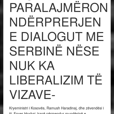
PARALAJMËRON
NDËRPRERJEN
E DIALOGUT ME
SERBINË NËSE
NUK KA
LIBERALIZIM TË
VIZAVE-
Kryeministri i Kosovës, Ramush Haradinaj, dhe zëvendësi i
tij, Enver Hoxhaj, kanë përmendur mundësinë e