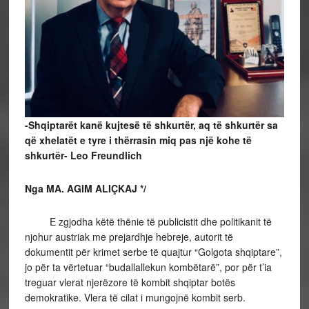
-Shqiptarët kanë kujtesë të shkurtër, aq të shkurtër sa
që xhelatët e tyre i thërrasin miq pas një kohe të
shkurtër- Leo Freundlich
Nga MA. AGIM ALIÇKAJ */
E zgjodha këtë thënie të publicistit dhe politikanit të
njohur austriak me prejardhje hebreje, autorit të
dokumentit për krimet serbe të quajtur “Golgota shqiptare”,
jo për ta vërtetuar “budallallekun kombëtarë”, por për t’ia
treguar vlerat njerëzore të kombit shqiptar botës
demokratike. Vlera të cilat i mungojnë kombit serb.