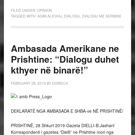
FILED UNDER:
OPINION
TAGGED WITH:
AGIM ALICKAJ
,
DIALOGU
,
DIALOGU ME SERBINE
Ambasada Amerikane ne
Prishtine: “Dialogu duhet
kthyer në binarë!”
FEBRUARY 28, 2019
BY
DGRECA
DEKLARATË NGA AMBASADA E SHBA-ve NË PRISHTINË/
PRISHTINË, 28 Shkurt 2019-Gazeta DIELLI-B.Jashari/
Korrespondenti i gazetes “Dielli” ne Prishtine mori nga