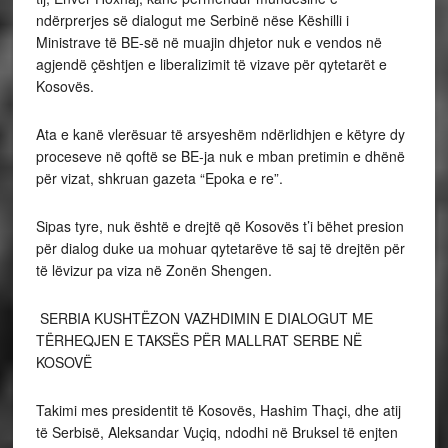
ndërprerjes së dialogut me Serbinë nëse Këshilli i
Ministrave të BE-së në muajin dhjetor nuk e vendos në
agjendë çështjen e liberalizimit të vizave për qytetarët e
Kosovës.
Ata e kanë vlerësuar të arsyeshëm ndërlidhjen e këtyre dy
proceseve në qoftë se BE-ja nuk e mban pretimin e dhënë
për vizat, shkruan gazeta “Epoka e re”.
Sipas tyre, nuk është e drejtë që Kosovës t’i bëhet presion
për dialog duke ua mohuar qytetarëve të saj të drejtën për
të lëvizur pa viza në Zonën Shengen.
SERBIA KUSHTËZON VAZHDIMIN E DIALOGUT ME
TËRHEQJEN E TAKSËS PËR MALLRAT SERBE NË
KOSOVË
Takimi mes presidentit të Kosovës, Hashim Thaçi, dhe atij
të Serbisë, Aleksandar Vuçiq, ndodhi në Bruksel të enjten