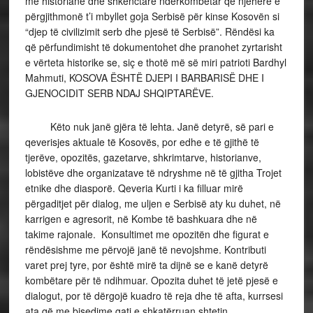
me historianë dhe shkenctarë ndërkombëtar që njëherë e
përgjithmonë t’i mbyllet goja Serbisë për kinse Kosovën si
“djep të civilizimit serb dhe pjesë të Serbisë”. Rëndësi ka
që përfundimisht të dokumentohet dhe pranohet zyrtarisht
e vërteta historike se, siç e thotë më së miri patrioti Bardhyl
Mahmuti, KOSOVA ËSHTË DJEPI I BARBARISË DHE I
GJENOCIDIT SERB NDAJ SHQIPTARËVE.
Këto nuk janë gjëra të lehta. Janë detyrë, së pari e
qeverisjes aktuale të Kosovës, por edhe e të gjithë të
tjerëve, opozitës, gazetarve, shkrimtarve, historianve,
lobistëve dhe organizatave të ndryshme në të gjitha Trojet
etnike dhe diasporë. Qeveria Kurti i ka filluar mirë
përgaditjet për dialog, me uljen e Serbisë aty ku duhet, në
karrigen e agresorit, në Kombe të bashkuara dhe në
takime rajonale. Konsultimet me opozitën dhe figurat e
rëndësishme me përvojë janë të nevojshme. Kontributi
varet prej tyre, por është mirë ta dijnë se e kanë detyrë
kombëtare për të ndihmuar. Opozita duhet të jetë pjesë e
dialogut, por të dërgojë kuadro të reja dhe të afta, kurrsesi
ata që me bisedime gati e shkatërruan shtetin.