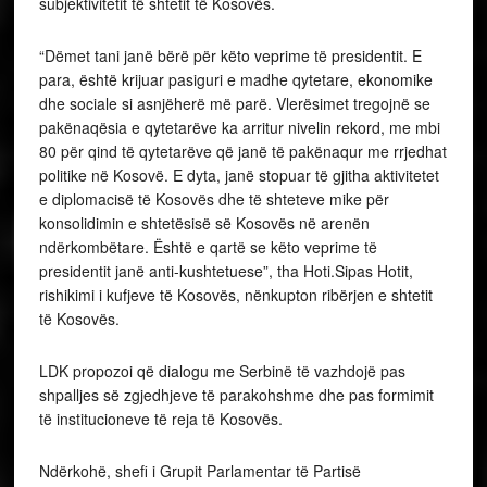
subjektivitetit të shtetit të Kosovës.
“Dëmet tani janë bërë për këto veprime të presidentit. E
para, është krijuar pasiguri e madhe qytetare, ekonomike
dhe sociale si asnjëherë më parë. Vlerësimet tregojnë se
pakënaqësia e qytetarëve ka arritur nivelin rekord, me mbi
80 për qind të qytetarëve që janë të pakënaqur me rrjedhat
politike në Kosovë. E dyta, janë stopuar të gjitha aktivitetet
e diplomacisë të Kosovës dhe të shteteve mike për
konsolidimin e shtetësisë së Kosovës në arenën
ndërkombëtare. Është e qartë se këto veprime të
presidentit janë anti-kushtetuese”, tha Hoti.Sipas Hotit,
rishikimi i kufjeve të Kosovës, nënkupton ribërjen e shtetit
të Kosovës.
LDK propozoi që dialogu me Serbinë të vazhdojë pas
shpalljes së zgjedhjeve të parakohshme dhe pas formimit
të institucioneve të reja të Kosovës.
Ndërkohë, shefi i Grupit Parlamentar të Partisë