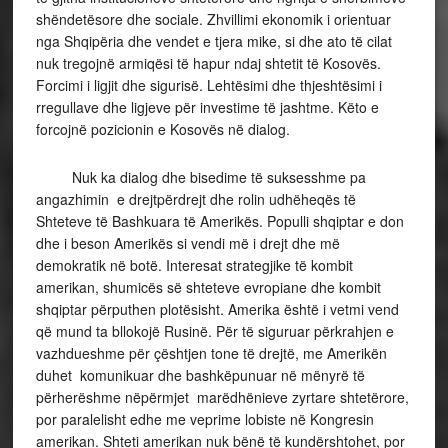
shëndetësore dhe sociale. Zhvillimi ekonomik i orientuar
nga Shqipëria dhe vendet e tjera mike, si dhe ato të cilat
nuk tregojnë armiqësi të hapur ndaj shtetit të Kosovës.
Forcimi i ligjit dhe sigurisë. Lehtësimi dhe thjeshtësimi i
rregullave dhe ligjeve për investime të jashtme. Këto e
forcojnë pozicionin e Kosovës në dialog.
Nuk ka dialog dhe bisedime të suksesshme pa
angazhimin e drejtpërdrejt dhe rolin udhëheqës të
Shteteve të Bashkuara të Amerikës. Populli shqiptar e don
dhe i beson Amerikës si vendi më i drejt dhe më
demokratik në botë. Interesat strategjike të kombit
amerikan, shumicës së shteteve evropiane dhe kombit
shqiptar përputhen plotësisht. Amerika është i vetmi vend
që mund ta bllokojë Rusinë. Për të siguruar përkrahjen e
vazhdueshme për çështjen tone të drejtë, me Amerikën
duhet komunikuar dhe bashkëpunuar në mënyrë të
përherëshme nëpërmjet marëdhënieve zyrtare shtetërore,
por paralelisht edhe me veprime lobiste në Kongresin
amerikan. Shteti amerikan nuk bënë të kundërshtohet, por