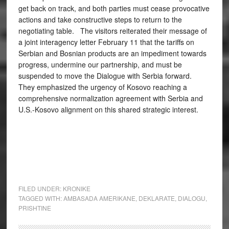
get back on track, and both parties must cease provocative
actions and take constructive steps to return to the
negotiating table. The visitors reiterated their message of
a joint interagency letter February 11 that the tariffs on
Serbian and Bosnian products are an impediment towards
progress, undermine our partnership, and must be
suspended to move the Dialogue with Serbia forward.
They emphasized the urgency of Kosovo reaching a
comprehensive normalization agreement with Serbia and
U.S.-Kosovo alignment on this shared strategic interest.
FILED UNDER:
KRONIKE
TAGGED WITH:
AMBASADA AMERIKANE
,
DEKLARATE
,
DIALOGU
,
PRISHTINE