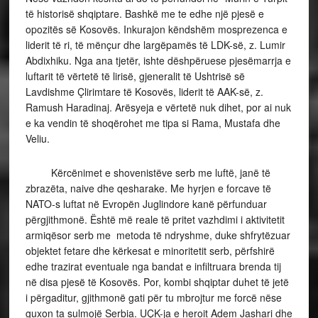
të historisë shqiptare. Bashkë me te edhe një pjesë e
opozitës së Kosovës. Inkurajon këndshëm mosprezenca e
liderit të ri, të mënçur dhe largëpamës të LDK-së, z. Lumir
Abdixhiku. Nga ana tjetër, ishte dëshpëruese pjesëmarrja e
luftarit të vërtetë të lirisë, gjeneralit të Ushtrisë së
Lavdishme Çlirimtare të Kosovës, liderit të AAK-së, z.
Ramush Haradinaj. Arësyeja e vërtetë nuk dihet, por ai nuk
e ka vendin të shoqërohet me tipa si Rama, Mustafa dhe
Veliu.
Kërcënimet e shovenistëve serb me luftë, janë të
zbrazëta, naive dhe qesharake. Me hyrjen e forcave të
NATO-s luftat në Evropën Juglindore kanë përfunduar
përgjithmonë. Është më reale të pritet vazhdimi i aktivitetit
armiqësor serb me metoda të ndryshme, duke shfrytëzuar
objektet fetare dhe kërkesat e minoritetit serb, përfshirë
edhe trazirat eventuale nga bandat e infiltruara brenda tij
në disa pjesë të Kosovës. Por, kombi shqiptar duhet të jetë
i përgaditur, gjithmonë gati për tu mbrojtur me forcë nëse
guxon ta sulmojë Serbia. UÇK-ja e heroit Adem Jashari dhe