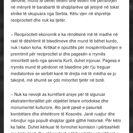
Serbinë, mund të bëhet vetëm dhe vetëm me përfshirjen
në mënyrë të barabartë të shqiptarëve që jetojnë në tokat
etnike të okupuara nga Serbia. Këtu vjen në shprehje
reciprociteti dhe nuk ka tjetër.
– Reciprociteti ekonomik e ka rëndësinë më të madhe në
rast të dështimit të bisedimeve dhe mund të bëhet kurdo,
nuk i kalon koha. Kritikat e opozitës për mospërmbushjen e
premtimit për reciprocitet si dhe pagesën e rrymës
minoritetit serb nga qeveria Kurti, duhet injoruar. Pagesa e
rrymës mund të përdoret në bisedime për t’ju treguar
mediatorëve se serbët kanë të drejta më të mëdha se ju
takojnë, më shumë se çdo minoritet tjetër në botë.
– Nuk ka nevojë as kurrëfarë arsye për të siguruar
ekstraterritorialitet për objektet fetare ortodokse dhe
monumentet kulturore. Ato janë pjesë e pasurisë
kombëtare dhe shtetërore të Kosovës. Janë ruajtur dhe
mbrojtur nga populli shqiptar gjatë gjithë historisë. Për këto
ka fakte. Duhet kërkuar të formohet komision i përbashkët