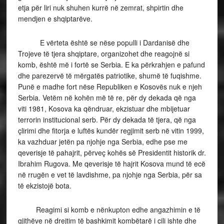
etja për liri nuk shuhen kurrë në zemrat, shpirtin dhe
mendjen e shqiptarëve.
E vërteta është se nëse populli i Dardanisë dhe
Trojeve të tjera shqiptare, organizohet dhe reagojnë si
komb, është më i fortë se Serbia. E ka përkrahjen e pafund
dhe parezervë të mërgatës patriotike, shumë të fuqishme.
Punë e madhe fort nëse Republiken e Kosovës nuk e njeh
Serbia. Vetëm në kohën më të re, për dy dekada që nga
viti 1981, Kosova ka qëndruar, ekzistuar dhe mbijetuar
terrorin institucional serb. Për dy dekada të tjera, që nga
çlirimi dhe fitorja e luftës kundër regjimit serb në vitin 1999,
ka vazhduar jetën pa njohje nga Serbia, edhe pse me
qeverisje të pahajrit, përveç kohës së Presidentit historik dr.
Ibrahim Rugova. Me qeverisje të hajrit Kosova mund të ecë
në rrugën e vet të lavdishme, pa njohje nga Serbia, për sa
të ekzistojë bota.
Reagimi si komb e nënkupton edhe angazhimin e të
gjithëve në drejtim të bashkimit kombëtarë i cili ishte dhe