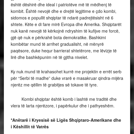
është dëshirë dhe ideal i patriotëve më të mëdhenj të
kombit. Është nevojë dhe e drejtë legjitime e çdo kombi,
sidomos e popullit shqiptar të ndarë padrejtësisht në 6
shtete. Këte e di fare mirë Evropa dhe Amerika. Shqiptarët
nuk kanë nevojë të kërkojnë ndryshim të kufijve me forcë,
gjë që nuk e përkrahë bota demokratike. Bashkimi
kombëtar mund të arrihet gradualisht, në mënyrë
paqësore, duke hequr barrierat shtetërore, me lëvizje të
lirë dhe bashkëpunim në të gjitha nivelet.
Ky nuk mund të krahasohet kurrë me projektin e errët serb
për “Serbi të madhe” duke vrarë e masakruar qindra-mijëra
njerëz me qëllim të grabitjes së tokave të tyre.
Kombi shqiptar është komb i lashtë me traditë dhe
vlera të larta njerëzore, i papërkulur dhe i pathyeshëm.
*Anëtarë i Kryesisë së Ligës Shqiptaro-Amerikane dhe
i Këshillit të Vatrës