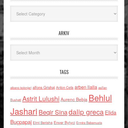
Kategoritë
ARKIV
Arkiv
TAGS
arben llalla
alfons Grishaj
Anton Cefa
asllan
albano kolonjari
Behlul
Astrit Lulushi
Aurenc Bebja
Bushati
Jashari
dalip greca
Beqir Sina
Elida
Buçpapaj
Enver Bytyci
Elmi Berisha
Ermira Babamusta