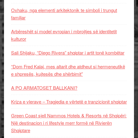
Oxhaku, nga elementi arkitektonik te simboli i trungut
familjar
Arbëreshët si model evropian i mbrojtjes së identitetit
kulturor
Sali Shijaku, “Diego Rivera” shqiptar i artit tonë kombëtar
“Dom Fred Kalaj, mes altarit dhe atdheut si hermeneutikë
e shpresës, kujtesës dhe shërbimit”
A PO ARMATOSET BALLKANI?
Kriza e vlerave – Tragjedia e vërtetë e tranzicionit shqiptar
Green Coast sjell Nammos Hotels & Resorts në Shqipëri:
Një destinacion i ri lifestyle merr formë në Rivierën
Shqiptare