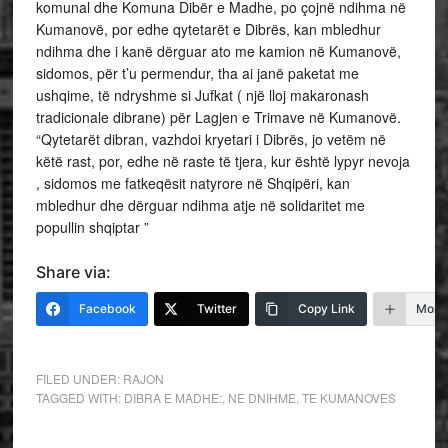
komunal dhe Komuna Dibër e Madhe, po çojnë ndihma në
Kumanovë, por edhe qytetarët e Dibrës, kan mbledhur
ndihma dhe i kanë dërguar ato me kamion në Kumanovë,
sidomos, për t’u permendur, tha ai janë paketat me
ushqime, të ndryshme si Jufkat ( një lloj makaronash
tradicionale dibrane) për Lagjen e Trimave në Kumanovë.
“Qytetarët dibran, vazhdoi kryetari i Dibrës, jo vetëm në
këtë rast, por, edhe në raste të tjera, kur është lypyr nevoja
, sidomos me fatkeqësit natyrore në Shqipëri, kan
mbledhur dhe dërguar ndihma atje në solidaritet me
popullin shqiptar ”
Share via:
Facebook
Twitter
Copy Link
More
FILED UNDER:
RAJON
TAGGED WITH:
DIBRA E MADHE:
,
NE DNIHME
,
TE KUMANOVES