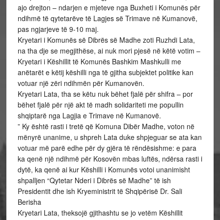
ajo drejton – ndarjen e mjeteve nga Buxheti i Komunës për
ndihmë të qytetarëve të Lagjes së Trimave në Kumanovë,
pas ngjarjeve të 9-10 maj.
Kryetari i Komunës së Dibrës së Madhe zoti Ruzhdi Lata,
na tha dje se megjithëse, ai nuk mori pjesë në këtë votim –
Kryetari i Këshillit të Komunës Bashkim Mashkulli me
anëtarët e këtij këshilli nga të gjitha subjektet politike kan
votuar një zëri ndihmën për Kumanovën.
Kryetari Lata, tha se këtu nuk bëhet fjalë për shifra – por
bëhet fjalë për një akt të madh solidariteti me popullin
shqiptarë nga Lagjia e Trimave në Kumanovë.
” Ky është rasti i tretë që Komuna Dibër Madhe, voton në
mënyrë unanime, u shpreh Lata duke shpjeguar se ata kan
votuar më parë edhe për dy gjëra të rëndësishme: e para
ka qenë një ndihmë për Kosovën mbas luftës, ndërsa rasti i
dytë, ka qenë ai kur Këshilli i Komunës votoi unanimisht
shpalljen “Qytetar Nderi i Dibrës së Madhe” të ish
Presidentit dhe ish Kryeministrit të Shqipërisë Dr. Sali
Berisha
Kryetari Lata, theksojë gjithashtu se jo vetëm Këshillit