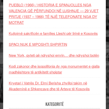
PUEBLO (1966) / HISTORIA E SPANJOLLES NGA
VALENCIA QË PËRFUNDOI NË LUSHNJE — 29 VJET
PRITJE (1937 – 1966) TË NJË TELEFONATE NGA DY
MOTRAT
Kujtojmë sakrificën e familjes Lleshi për lirinë e Kosovës
SPAÇI NUK E MPOSHTI SHPIRTIN
New York, qyteti që ndryshoi emrin… dhe ndryshoi botën
Kodi zakonor dhe isopolifonia dy nga monumentet e gjalla
madhështore të antikitetit shqiptar
Kryetari i Vatrës Dr. Elmi Berisha zhvilloi takim në
Akademinë e Shkencave dhe të Arteve të Kosovës
KATEGORITË