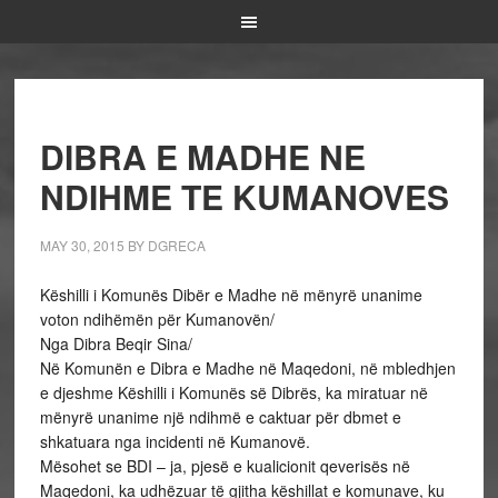
DIBRA E MADHE NE
NDIHME TE KUMANOVES
MAY 30, 2015
BY
DGRECA
Këshilli i Komunës Dibër e Madhe në mënyrë unanime
voton ndihëmën për Kumanovën/
Nga Dibra Beqir Sina/
Në Komunën e Dibra e Madhe në Maqedoni, në mbledhjen
e djeshme Këshilli i Komunës së Dibrës, ka miratuar në
mënyrë unanime një ndihmë e caktuar për dbmet e
shkatuara nga incidenti në Kumanovë.
Mësohet se BDI – ja, pjesë e kualicionit qeverisës në
Maqedoni, ka udhëzuar të gjitha këshillat e komunave, ku