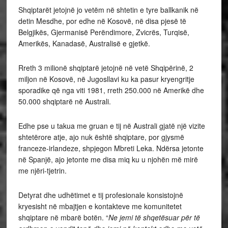
Shqiptarët jetojnë jo vetëm në shtetin e tyre ballkanik në
detin Mesdhe, por edhe në Kosovë, në disa pjesë të
Belgjikës, Gjermanisë Perëndimore, Zvicrës, Turqisë,
Amerikës, Kanadasë, Australisë e gjetkë.
Rreth 3 milionë shqiptarë jetojnë në vetë Shqipërinë, 2
miljon në Kosovë, në Jugosllavi ku ka pasur kryengritje
sporadike që nga viti 1981, rreth 250.000 në Amerikë dhe
50.000 shqiptarë në Australi.
Edhe pse u takua me gruan e tij në Australi gjatë një vizite
shtetërore atje, ajo nuk është shqiptare, por gjysmë
franceze-irlandeze, shpjegon Mbreti Leka. Ndërsa jetonte
në Spanjë, ajo jetonte me disa miq ku u njohën më mirë
me njëri-tjetrin.
Detyrat dhe udhëtimet e tij profesionale konsistojnë
kryesisht në mbajtjen e kontakteve me komunitetet
shqiptare në mbarë botën. “
Ne jemi të shqetësuar për të