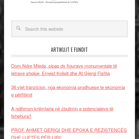
ARTIKUJT E FUNDIT
Dom Ndre Mjeda, sipas dy figurave monumentale të
letrave shqipe, Ernest Koliqit dhe At Gjergj Fishta
36 vjet tranzicion, nga ekonomia prodhuese te ekonomia
e përfitimit
A ndihmon krijimtaria në zbulimin e potencialeve të
fshehura?
PROF. AHMET QERIQI DHE EPOKA E REZISTENCЁS
DHE LUFTЁS PЁR LIRI!