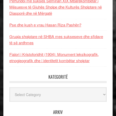
Përfundoi me sukses Seminari XIX Mbarëkombëtar i
Mësuesve të Gjuhës Shqipe dhe Kulturës Shqiptare në
Diasporë dhe në Mërgatë
Pse dhe kush e vrau Hasan Riza Pashën?
Gruaja shqiptare në SHBA mes sukseseve dhe sfidave
të së ardhmes
Fjalori i Kristoforidhit (1904): Monument leksikografik,
etnogjeografik dhe i identitetit kombëtar shqiptar
KATEGORITË
Kategoritë
ARKIV