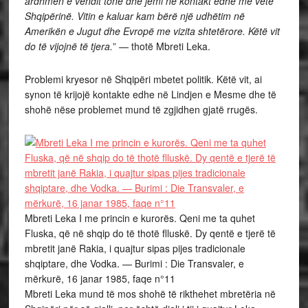
ardhmen e vendit tonë dhe jemi në kontakt edhe me vetë
Shqipërinë. Vitin e kaluar kam bërë një udhëtim në
Amerikën e Jugut dhe Evropë me vizita shtetërore. Këtë vit
do të vijojnë të tjera.
” — thotë Mbreti Leka.
Problemi kryesor në Shqipëri mbetet politik. Këtë vit, ai
synon të krijojë kontakte edhe në Lindjen e Mesme dhe të
shohë nëse problemet mund të zgjidhen gjatë rrugës.
Mbreti Leka I me princin e kurorës. Qeni me ta quhet
Fluska, që në shqip do të thotë flluskë. Dy qentë e tjerë të
mbretit janë Rakia, i quajtur sipas pijes tradicionale
shqiptare, dhe Vodka. — Burimi : Die Transvaler, e
mërkurë, 16 janar 1985, faqe n°11
Mbreti Leka mund të mos shohë të rikthehet mbretëria në