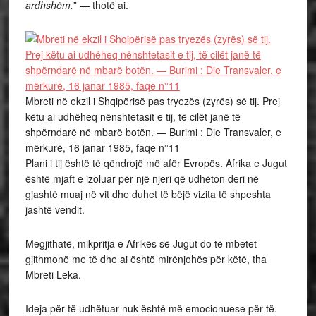
ardhshëm.
” — thotë ai.
Mbreti në ekzil i Shqipërisë pas tryezës (zyrës) së tij. Prej
këtu ai udhëheq nënshtetasit e tij, të cilët janë të
shpërndarë në mbarë botën. — Burimi : Die Transvaler, e
mërkurë, 16 janar 1985, faqe n°11
Plani i tij është të qëndrojë më afër Evropës. Afrika e Jugut
është mjaft e izoluar për një njeri që udhëton deri në
gjashtë muaj në vit dhe duhet të bëjë vizita të shpeshta
jashtë vendit.
Megjithatë, mikpritja e Afrikës së Jugut do të mbetet
gjithmonë me të dhe ai është mirënjohës për këtë, tha
Mbreti Leka.
Ideja për të udhëtuar nuk është më emocionuese për të.