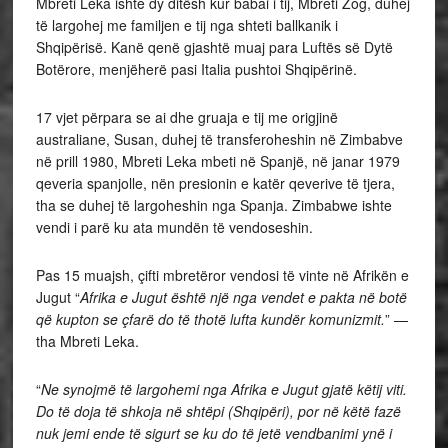
Mbreti Leka ishte dy ditësh kur babai i tij, Mbreti Zog, duhej
të largohej me familjen e tij nga shteti ballkanik i
Shqipërisë. Kanë qenë gjashtë muaj para Luftës së Dytë
Botërore, menjëherë pasi Italia pushtoi Shqipërinë.
17 vjet përpara se ai dhe gruaja e tij me origjinë
australiane, Susan, duhej të transferoheshin në Zimbabve
në prill 1980, Mbreti Leka mbeti në Spanjë, në janar 1979
qeveria spanjolle, nën presionin e katër qeverive të tjera,
tha se duhej të largoheshin nga Spanja. Zimbabwe ishte
vendi i parë ku ata mundën të vendoseshin.
Pas 15 muajsh, çifti mbretëror vendosi të vinte në Afrikën e
Jugut “
Afrika e Jugut është një nga vendet e pakta në botë
që kupton se çfarë do të thotë lufta kundër komunizmit.
” —
tha Mbreti Leka.
“
Ne synojmë të largohemi nga Afrika e Jugut gjatë këtij viti.
Do të doja të shkoja në shtëpi (Shqipëri), por në këtë fazë
nuk jemi ende të sigurt se ku do të jetë vendbanimi ynë i