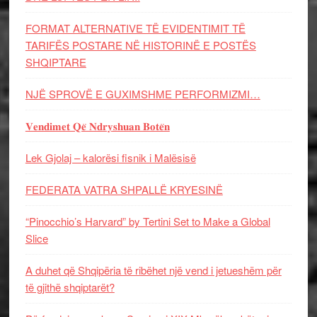
FORMAT ALTERNATIVE TË EVIDENTIMIT TË
TARIFËS POSTARE NË HISTORINË E POSTËS
SHQIPTARE
NJË SPROVË E GUXIMSHME PERFORMIZMI…
𝐕𝐞𝐧𝐝𝐢𝐦𝐞𝐭 𝐐𝐞̈ 𝐍𝐝𝐫𝐲𝐬𝐡𝐮𝐚𝐧 𝐁𝐨𝐭𝐞̈𝐧
Lek Gjolaj – kalorësi fisnik i Malësisë
FEDERATA VATRA SHPALLË KRYESINË
“Pinocchio’s Harvard” by Tertini Set to Make a Global
Slice
A duhet që Shqipëria të ribëhet një vend i jetueshëm për
të gjithë shqiptarët?