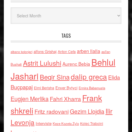
Arkiv
TAGS
arben llalla
alfons Grishaj
Anton Cefa
asllan
albano kolonjari
Behlul
Astrit Lulushi
Aurenc Bebja
Bushati
Jashari
dalip greca
Beqir Sina
Elida
Buçpapaj
Enver Bytyci
Elmi Berisha
Ermira Babamusta
Frank
Eugjen Merlika
Fahri Xharra
shkreli
Ilir
Gezim Llojdia
Fritz radovani
Levonja
Interviste
Kolec Traboini
Keze Kozeta Zylo