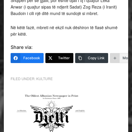
Shqipëri për së gjalli, por është djali i tij i quajtur Leka
Anwar (i quajtur sipas të ndjerit Sadat) Zog Reza (i Iranit)
Baudoin i cili një ditë mund të sundojë si mbret.
Në këtë fazë, mbreti në ekzil nuk dëshiron të flasë shumë
për këtë.
Share via:
Facebook
Twitter
Copy Link
More
FILED UNDER:
KULTURE