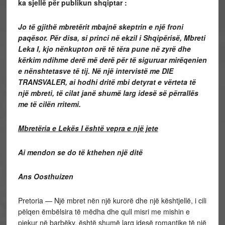
ka sjellë për publikun shqiptar :
Jo të gjithë mbretërit mbajnë skeptrin e një froni
paqësor. Për disa, si princi në ekzil i Shqipërisë, Mbreti
Leka I, kjo nënkupton orë të tëra pune në zyrë dhe
kërkim ndihme derë më derë për të siguruar mirëqenien
e nënshtetasve të tij. Në një intervistë me DIE
TRANSVALER, ai hodhi dritë mbi detyrat e vërteta të
një mbreti, të cilat janë shumë larg idesë së përrallës
me të cilën rritemi.
Mbretëria e Lekës I është vepra e një jete
Ai mendon se do të kthehen një ditë
Ans Oosthuizen
Pretoria — Një mbret nën një kurorë dhe një kështjellë, i cili
pëlqen ëmbëlsira të mëdha dhe qull misri me mishin e
pjekur në barbëky, është shumë larg idesë romantike të një