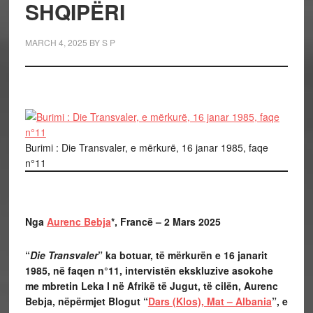
SHQIPËRI
MARCH 4, 2025
BY
S P
Burimi : Die Transvaler, e mërkurë, 16 janar 1985, faqe
n°11
Nga
Aurenc Bebja
*, Francë – 2 Mars 2025
“
Die Transvaler
” ka botuar, të mërkurën e 16 janarit
1985, në faqen n°11, intervistën ekskluzive asokohe
me mbretin Leka I në Afrikë të Jugut, të cilën, Aurenc
Bebja, nëpërmjet Blogut “
Dars (Klos), Mat – Albania
”, e