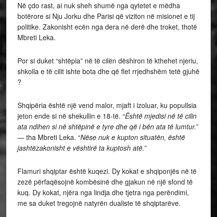
Në çdo rast, ai nuk sheh shumë nga qytetet e mëdha
botërore si Nju Jorku dhe Parisi që viziton në misionet e tij
politike. Zakonisht ecën nga dera në derë dhe troket, thotë
Mbreti Leka.
Por si duket “shtëpia” në të cilën dëshiron të kthehet njeriu,
shkolla e të cilit ishte bota dhe që flet rrjedhshëm tetë gjuhë
?
Shqipëria është një vend malor, mjaft i izoluar, ku popullsia
jeton ende si në shekullin e 18-të. “
Është mjedisi në të cilin
ata ndihen si në shtëpinë e tyre dhe që i bën ata të lumtur.
”
— tha Mbreti Leka. “
Nëse nuk e kupton situatën, është
jashtëzakonisht e vështirë ta kuptosh atë.
”
Flamuri shqiptar është kuqezi. Dy kokat e shqiponjës në të
zezë përfaqësojnë kombësinë dhe gjakun në një sfond të
kuq. Dy kokat, njëra nga lindja dhe tjetra nga perëndimi,
me sa duket tregojnë natyrën dualiste të shqiptarëve.