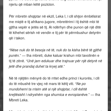
njeriu që mban këtë pozicion.
Për mbretin shqiptar në ekzil, Leka I, i cili shijon ëmbëlsirat
me miqtë e tij afrikano-jugore, mbretërimi i tij është mbi të
gjitha vepër e jetës së tij. Ai ndërhyn dhe punon që një ditë
të kthehet sërish në vendin e tij për të përmbushur detyrën
që i takon.
“
Nëse nuk do të besoja në të, nuk do ta kisha bërë të gjithë
punën.
” — tha mbreti, duke kaluar krahun mbi tavolinën e
tij të zënë. “
Unë jam edukuar dhe trajnuar për një detyrë në
jetë dhe prandaj duhet ta kryej atë.
”
Në të njëjtën mënyrë do të rritet edhe princi i kurorës, i cili
do të mbushë tre vjeç në mars të këtij viti. “
Ne po
mundohemi ta rrisim atë si një shqiptar, i cili është
krejtësisht i ndryshëm nga shumica e evropianëve.
” — tha
Mbreti Leka.