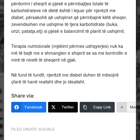
përdorimi i sheqrit si pjesë e përmbajtjes totale të
karbohidrateve në dietë është i lejuar për njerëzit me
diabet, përsakohë që ushqimet që përmbajnë këtë sheqer,
zevendsohen me ushqime të tjera karbohidrate (buka,
orizi, patatja,etj) si pjesë e balancimit të planit të ushqimit.
Terapia nutricionale (mjekimi përmes ushqyerjes) nuk ka
më të bejë me e shmangien e shqerit se sa me kontrollin e
mirë të nivelit të sheqerit në gjak.
Në fund të fundit, njerëzit me diabet duhen të mësojnë
çfarë të hanë realisht dhe jo idealisht.
Share via:
Facebook
Twitter
Copy Link
More
FILED UNDER:
SOCIALE