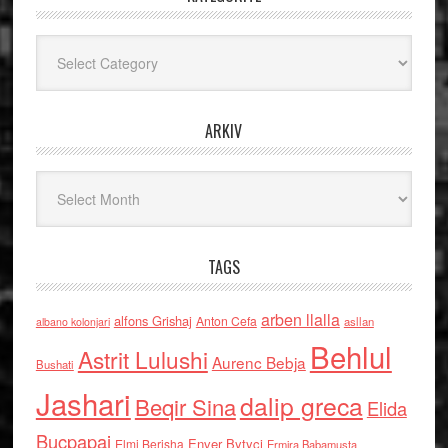
Kategoritë
ARKIV
Arkiv
TAGS
arben llalla
alfons Grishaj
Anton Cefa
asllan
albano kolonjari
Behlul
Astrit Lulushi
Aurenc Bebja
Bushati
Jashari
dalip greca
Beqir Sina
Elida
Buçpapaj
Enver Bytyci
Elmi Berisha
Ermira Babamusta