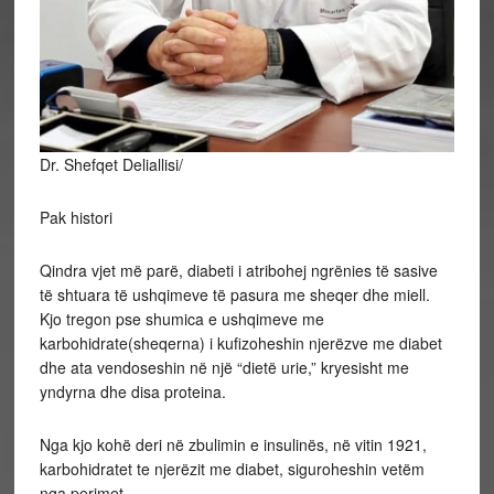
Dr. Shefqet Deliallisi/
Pak histori
Qindra vjet më parë, diabeti i atribohej ngrënies të sasive
të shtuara të ushqimeve të pasura me sheqer dhe miell.
Kjo tregon pse shumica e ushqimeve me
karbohidrate(sheqerna) i kufizoheshin njerëzve me diabet
dhe ata vendoseshin në një “dietë urie,” kryesisht me
yndyrna dhe disa proteina.
Nga kjo kohë deri në zbulimin e insulinës, në vitin 1921,
karbohidratet te njerëzit me diabet, siguroheshin vetëm
nga perimet.