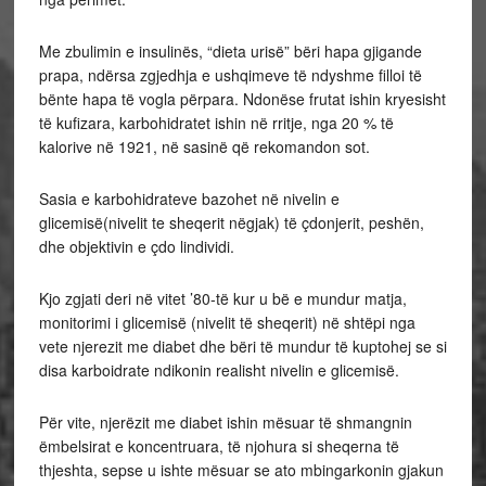
Me zbulimin e insulinës, “dieta urisë” bëri hapa gjigande
prapa, ndërsa zgjedhja e ushqimeve të ndyshme filloi të
bënte hapa të vogla përpara. Ndonëse frutat ishin kryesisht
të kufizara, karbohidratet ishin në rritje, nga 20 % të
kalorive në 1921, në sasinë që rekomandon sot.
Sasia e karbohidrateve bazohet në nivelin e
glicemisë(nivelit te sheqerit nëgjak) të çdonjerit, peshën,
dhe objektivin e çdo lindividi.
Kjo zgjati deri në vitet ’80-të kur u bë e mundur matja,
monitorimi i glicemisë (nivelit të sheqerit) në shtëpi nga
vete njerezit me diabet dhe bëri të mundur të kuptohej se si
disa karboidrate ndikonin realisht nivelin e glicemisë.
Për vite, njerëzit me diabet ishin mësuar të shmangnin
ëmbelsirat e koncentruara, të njohura si sheqerna të
thjeshta, sepse u ishte mësuar se ato mbingarkonin gjakun