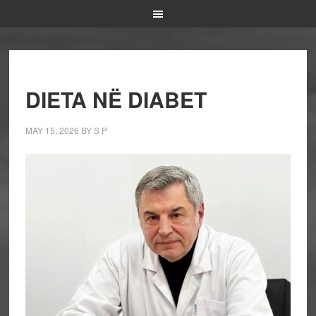
DIETA NË DIABET
MAY 15, 2026
BY
S P