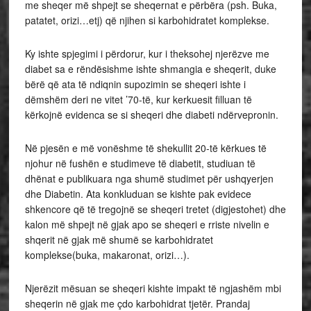
me sheqer më shpejt se sheqernat e përbëra (psh. Buka,
patatet, orizi…etj) që njihen si karbohidratet komplekse.
Ky ishte spjegimi i përdorur, kur i theksohej njerëzve me
diabet sa e rëndësishme ishte shmangia e sheqerit, duke
bërë që ata të ndiqnin supozimin se sheqeri ishte i
dëmshëm deri ne vitet ’70-të, kur kerkuesit filluan të
kërkojnë evidenca se si sheqeri dhe diabeti ndërvepronin.
Në pjesën e më vonëshme të shekullit 20-të kërkues të
njohur në fushën e studimeve të diabetit, studiuan të
dhënat e publikuara nga shumë studimet për ushqyerjen
dhe Diabetin. Ata konkluduan se kishte pak evidece
shkencore që të tregojnë se sheqeri tretet (digjestohet) dhe
kalon më shpejt në gjak apo se sheqeri e rriste nivelin e
shqerit në gjak më shumë se karbohidratet
komplekse(buka, makaronat, orizi…).
Njerëzit mësuan se sheqeri kishte impakt të ngjashëm mbi
sheqerin në gjak me çdo karbohidrat tjetër. Prandaj