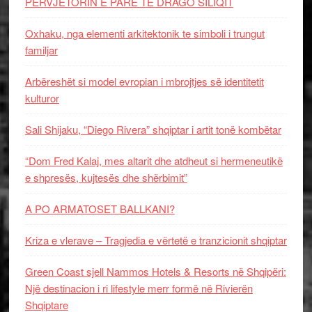
PERVJETORIN E PARE TE DRAGO SILIQIT
Oxhaku, nga elementi arkitektonik te simboli i trungut
familjar
Arbëreshët si model evropian i mbrojtjes së identitetit
kulturor
Sali Shijaku, “Diego Rivera” shqiptar i artit tonë kombëtar
“Dom Fred Kalaj, mes altarit dhe atdheut si hermeneutikë
e shpresës, kujtesës dhe shërbimit”
A PO ARMATOSET BALLKANI?
Kriza e vlerave – Tragjedia e vërtetë e tranzicionit shqiptar
Green Coast sjell Nammos Hotels & Resorts në Shqipëri:
Një destinacion i ri lifestyle merr formë në Rivierën
Shqiptare