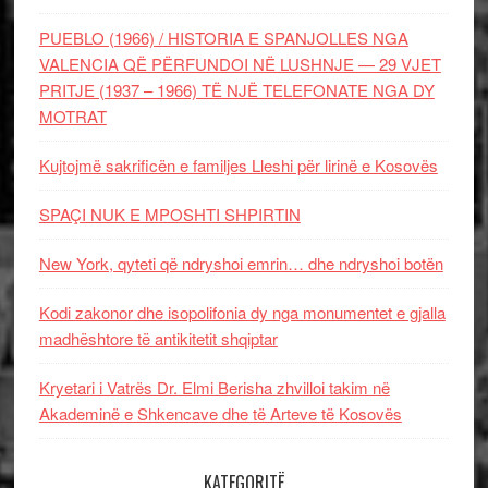
PUEBLO (1966) / HISTORIA E SPANJOLLES NGA
VALENCIA QË PËRFUNDOI NË LUSHNJE — 29 VJET
PRITJE (1937 – 1966) TË NJË TELEFONATE NGA DY
MOTRAT
Kujtojmë sakrificën e familjes Lleshi për lirinë e Kosovës
SPAÇI NUK E MPOSHTI SHPIRTIN
New York, qyteti që ndryshoi emrin… dhe ndryshoi botën
Kodi zakonor dhe isopolifonia dy nga monumentet e gjalla
madhështore të antikitetit shqiptar
Kryetari i Vatrës Dr. Elmi Berisha zhvilloi takim në
Akademinë e Shkencave dhe të Arteve të Kosovës
KATEGORITË