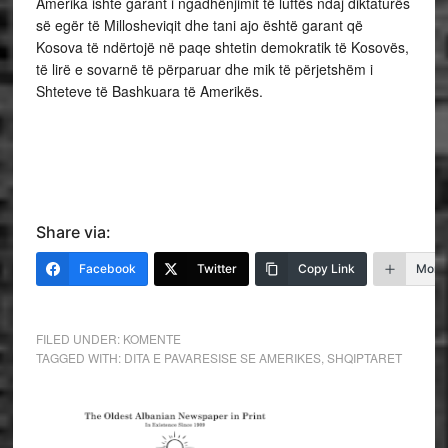
Amerika ishte garant i ngadhënjimit të luftës ndaj diktaturës
së egër të Millosheviqit dhe tani ajo është garant që
Kosova të ndërtojë në paqe shtetin demokratik të Kosovës,
të lirë e sovarnë të përparuar dhe mik të përjetshëm i
Shteteve të Bashkuara të Amerikës.
Share via:
Facebook
Twitter
Copy Link
More
FILED UNDER:
KOMENTE
TAGGED WITH:
DITA E PAVARESISE SE AMERIKES
,
SHQIPTARET