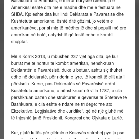
Bashkuara të Amerikës, e thirrur ndryshe Ditëlindja e
Amerikës! është dita më e madhe dhe me e festuara në
SHBA. Kjo është dita kur lindi Deklarata e Pavarësisë dhe
Kushtetuta amerikane, është ditë gëzimi, jo vetëm e
amerikanëve, por si miq të mëdhenjë dhe si populli më pro
amerikan në botë, natyrishtë që festë edhe e kombit
shqiptar.
Më 4 Korrik 2013, u mbushën 237 vjet nga dita, që kur
burrat më të ndritur të kombit amerikan, nënshkruan
Deklaratën e Pavarësisë, duke u betuar, ashtu siç thuhet
edhe në deklaratë, për nderin e tyre, të kombit të cilit ata i
përkisnin. Kurse, pas Dekleratës së Pavarësisë erdhi
Kushtetuta amerikane, e nënshkruar në vitin 1787, e cila
përshkruan bazën dhe strukturën e qeverisë të Shteteve të
Bashkuara, e cila është e ndarë në tri degë: “në ato
Ekzekutive, Legjislative dhe Juridike”, që në një gjuhë më
të thjeshtë janë Presidenti, Kongresi dhe Gjykata e Lartë.
Kur, gjatë luftës për çlirimin e Kosovës shtrohej pyetja pse