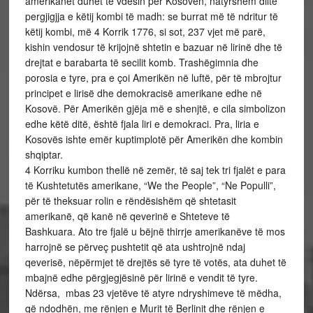
amerikanët duhet të vdesin për Kosovën, natyrshëm dilte
pergjigjja e këtij kombi të madh: se burrat më të ndritur të
këtij kombi, më 4 Korrik 1776, si sot, 237 vjet më parë,
kishin vendosur të krijojnë shtetin e bazuar në lirinë dhe të
drejtat e barabarta të secilit komb. Trashëgimnia dhe
porosia e tyre, pra e çoi Amerikën në luftë, për të mbrojtur
principet e lirisë dhe demokracisë amerikane edhe në
Kosovë. Për Amerikën gjëja më e shenjtë, e cila simbolizon
edhe këtë ditë, është fjala liri e demokraci. Pra, liria e
Kosovës ishte emër kuptimplotë për Amerikën dhe kombin
shqiptar.
4 Korriku kumbon thellë në zemër, të saj tek tri fjalët e para
të Kushtetutës amerikane, “We the People”, “Ne Populli”,
për të theksuar rolin e rëndësishëm që shtetasit
amerikanë, që kanë në qeverinë e Shteteve të
Bashkuara. Ato tre fjalë u bëjnë thirrje amerikanëve të mos
harrojnë se përveç pushtetit që ata ushtrojnë ndaj
qeverisë, nëpërmjet të drejtës së tyre të votës, ata duhet të
mbajnë edhe përgjegjësinë për lirinë e vendit të tyre.
Ndërsa, mbas 23 vjetëve të atyre ndryshimeve të mëdha,
që ndodhën, me rënjen e Murit të Berlinit dhe rënjen e