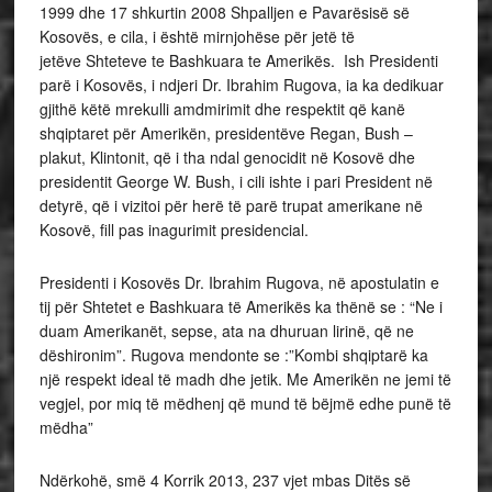
1999 dhe 17 shkurtin 2008 Shpalljen e Pavarësisë së
Kosovës, e cila, i është mirnjohëse për jetë të
jetëve Shteteve te Bashkuara te Amerikës. Ish Presidenti
parë i Kosovës, i ndjeri Dr. Ibrahim Rugova, ia ka dedikuar
gjithë këtë mrekulli amdmirimit dhe respektit që kanë
shqiptaret për Amerikën, presidentëve Regan, Bush –
plakut, Klintonit, që i tha ndal genocidit në Kosovë dhe
presidentit George W. Bush, i cili ishte i pari President në
detyrë, që i vizitoi për herë të parë trupat amerikane në
Kosovë, fill pas inagurimit presidencial.
Presidenti i Kosovës Dr. Ibrahim Rugova, në apostulatin e
tij për Shtetet e Bashkuara të Amerikës ka thënë se : “Ne i
duam Amerikanët, sepse, ata na dhuruan lirinë, që ne
dëshironim”. Rugova mendonte se :”Kombi shqiptarë ka
një respekt ideal të madh dhe jetik. Me Amerikën ne jemi të
vegjel, por miq të mëdhenj që mund të bëjmë edhe punë të
mëdha”
Ndërkohë, smë 4 Korrik 2013, 237 vjet mbas Ditës së