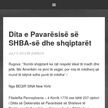
Dita e Pavarësisë së
SHBA-së dhe shqiptarët
JULY 5, 2013
BY
DGRECA
Rugova :”Kombi shqiptarë ka një respekt ideal të madh dhe
jetik. Me Amerikën ne jemi të vegjel, por miq të mëdhenj që
mund të bëjmë edhe punë të mëdha” /
Nga BEQIR SINA New York/
Filadelfia Pennsylvania – 4 Korrik 1776 ose këtë 237-vjetori
i Ditës së Dekleratës së Pavarësisë së Shteteve të