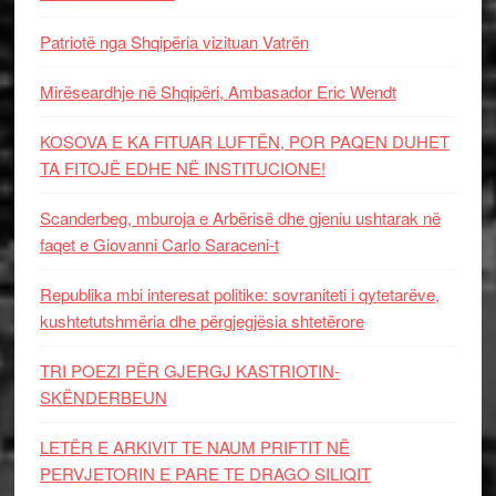
Patriotë nga Shqipëria vizituan Vatrën
Mirëseardhje në Shqipëri, Ambasador Eric Wendt
KOSOVA E KA FITUAR LUFTËN, POR PAQEN DUHET
TA FITOJË EDHE NË INSTITUCIONE!
Scanderbeg, mburoja e Arbërisë dhe gjeniu ushtarak në
faqet e Giovanni Carlo Saraceni-t
Republika mbi interesat politike: sovraniteti i qytetarëve,
kushtetutshmëria dhe përgjegjësia shtetërore
TRI POEZI PËR GJERGJ KASTRIOTIN-
SKËNDERBEUN
LETËR E ARKIVIT TE NAUM PRIFTIT NË
PERVJETORIN E PARE TE DRAGO SILIQIT