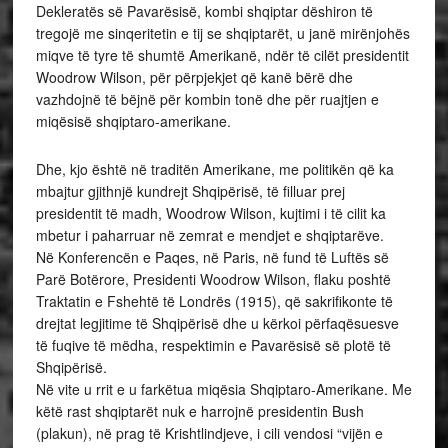
Dekleratës së Pavarësisë, kombi shqiptar dëshiron të
tregojë me sinqeritetin e tij se shqiptarët, u janë mirënjohës
miqve të tyre të shumtë Amerikanë, ndër të cilët presidentit
Woodrow Wilson, për përpjekjet që kanë bërë dhe
vazhdojnë të bëjnë për kombin tonë dhe për ruajtjen e
miqësisë shqiptaro-amerikane.
Dhe, kjo është në traditën Amerikane, me politikën që ka
mbajtur gjithnjë kundrejt Shqipërisë, të filluar prej
presidentit të madh, Woodrow Wilson, kujtimi i të cilit ka
mbetur i paharruar në zemrat e mendjet e shqiptarëve.
Në Konferencën e Paqes, në Paris, në fund të Luftës së
Parë Botërore, Presidenti Woodrow Wilson, flaku poshtë
Traktatin e Fshehtë të Londrës (1915), që sakrifikonte të
drejtat legjitime të Shqipërisë dhe u kërkoi përfaqësuesve
të fuqive të mëdha, respektimin e Pavarësisë së plotë të
Shqipërisë.
Në vite u rrit e u farkëtua miqësia Shqiptaro-Amerikane. Me
këtë rast shqiptarët nuk e harrojnë presidentin Bush
(plakun), në prag të Krishtlindjeve, i cili vendosi “vijën e