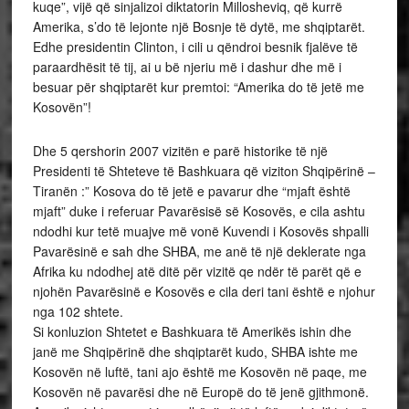
kuqe”, vijë që sinjalizoi diktatorin Millosheviq, që kurrë
Amerika, s’do të lejonte një Bosnje të dytë, me shqiptarët.
Edhe presidentin Clinton, i cili u qëndroi besnik fjalëve të
paraardhësit të tij, ai u bë njeriu më i dashur dhe më i
besuar për shqiptarët kur premtoi: “Amerika do të jetë me
Kosovën”!
Dhe 5 qershorin 2007 vizitën e parë historike të një
Presidenti të Shteteve të Bashkuara që viziton Shqipërinë –
Tiranën :” Kosova do të jetë e pavarur dhe “mjaft është
mjaft” duke i referuar Pavarësisë së Kosovës, e cila ashtu
ndodhi kur tetë muajve më vonë Kuvendi i Kosovës shpalli
Pavarësinë e sah dhe SHBA, me anë të një deklerate nga
Afrika ku ndodhej atë ditë për vizitë qe ndër të parët që e
njohën Pavarësinë e Kosovës e cila deri tani është e njohur
nga 102 shtete.
Si konluzion Shtetet e Bashkuara të Amerikës ishin dhe
janë me Shqipërinë dhe shqiptarët kudo, SHBA ishte me
Kosovën në luftë, tani ajo është me Kosovën në paqe, me
Kosovën në pavarësi dhe në Europë do të jenë gjithmonë.