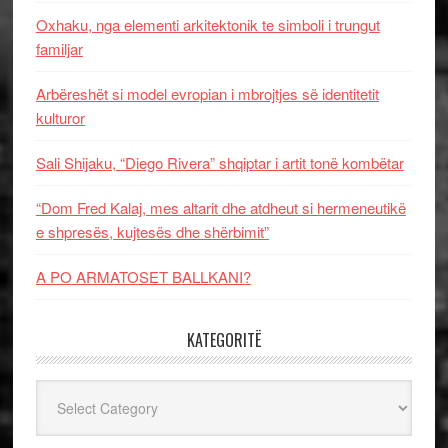
Oxhaku, nga elementi arkitektonik te simboli i trungut
familjar
Arbëreshët si model evropian i mbrojtjes së identitetit
kulturor
Sali Shijaku, “Diego Rivera” shqiptar i artit tonë kombëtar
“Dom Fred Kalaj, mes altarit dhe atdheut si hermeneutikë
e shpresës, kujtesës dhe shërbimit”
A PO ARMATOSET BALLKANI?
KATEGORITË
Kategoritë