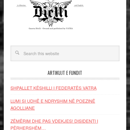
ARTIKUJT E FUNDIT
SHPALLET KËSHILLI I FEDERATËS VATRA
LUMI SI UDHË E NDRYSHIM NË POEZINË
AGOLLIANE
ZËMËRIM DHE PAS VDEKJES! DISIDENTI I
PËRHERSHËM…