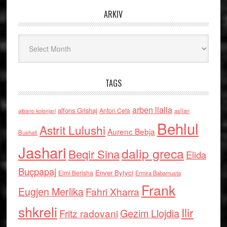
ARKIV
Arkiv
TAGS
arben llalla
alfons Grishaj
Anton Cefa
asllan
albano kolonjari
Behlul
Astrit Lulushi
Aurenc Bebja
Bushati
Jashari
dalip greca
Beqir Sina
Elida
Buçpapaj
Enver Bytyci
Elmi Berisha
Ermira Babamusta
Frank
Eugjen Merlika
Fahri Xharra
shkreli
Ilir
Gezim Llojdia
Fritz radovani