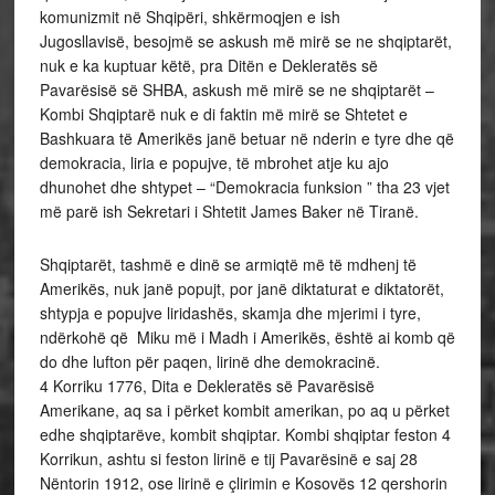
komunizmit në Shqipëri, shkërmoqjen e ish
Jugosllavisë, besojmë se askush më mirë se ne shqiptarët,
nuk e ka kuptuar këtë, pra Ditën e Dekleratës së
Pavarësisë së SHBA, askush më mirë se ne shqiptarët –
Kombi Shqiptarë nuk e di faktin më mirë se Shtetet e
Bashkuara të Amerikës janë betuar në nderin e tyre dhe që
demokracia, liria e popujve, të mbrohet atje ku ajo
dhunohet dhe shtypet – “Demokracia funksion ” tha 23 vjet
më parë ish Sekretari i Shtetit James Baker në Tiranë.
Shqiptarët, tashmë e dinë se armiqtë më të mdhenj të
Amerikës, nuk janë popujt, por janë diktaturat e diktatorët,
shtypja e popujve liridashës, skamja dhe mjerimi i tyre,
ndërkohë që Miku më i Madh i Amerikës, është ai komb që
do dhe lufton për paqen, lirinë dhe demokracinë.
4 Korriku 1776, Dita e Dekleratës së Pavarësisë
Amerikane, aq sa i përket kombit amerikan, po aq u përket
edhe shqiptarëve, kombit shqiptar. Kombi shqiptar feston 4
Korrikun, ashtu si feston lirinë e tij Pavarësinë e saj 28
Nëntorin 1912, ose lirinë e çlirimin e Kosovës 12 qershorin