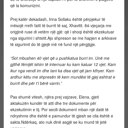
që la komunizmi.
Prej katër dekadash, Irina Sollaku është përpjekur të
mësojë rreth fatit të burrit të saj, Xhavitit. 84-vjeçarja me
origjinë ruse di vetëm një gjë: që i shoqi është ekzekutuar
nga sigurimi i shtetit.Ajo shpreson se me hapjen e arkivave
të sigurimit do të gjejë më në fund një përgjigje.
“Sot mbushen 40 vjet që u pushkatua burri im. Unë me
gjithë fëmijët ishim të internuar ku kam kaluar 12 vjet. Kam
ikur nga vendi im dhe tani ka disa vjet që jam kthyer. Kam
ardhur këtu me shpresën të kem mundësi të gjej eshtrat e
burrit dhe për t’i bërë varrin.”
Pas shumë vitesh, njëra prej vajzave, Elena, gjeti
aktakuzën kundër të atit dhe tre dokumente për
ekzekutimin e tij. Por secili dokument mban një datë të
ndryshme dhe është e pamundur të gjesh se cila është e
sakta.Ndërkaq, ato nuk dinë asgjë se ku mund të jetë