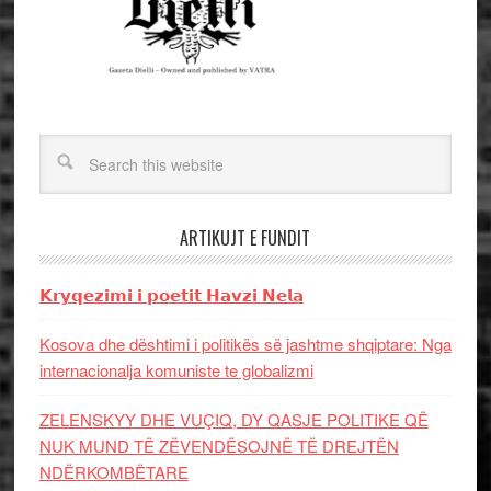
ARTIKUJT E FUNDIT
𝗞𝗿𝘆𝗾𝗲𝘇𝗶𝗺𝗶 𝗶 𝗽𝗼𝗲𝘁𝗶𝘁 𝗛𝗮𝘃𝘇𝗶 𝗡𝗲𝗹𝗮
Kosova dhe dështimi i politikës së jashtme shqiptare: Nga
internacionalja komuniste te globalizmi
ZELENSKYY DHE VUÇIQ, DY QASJE POLITIKE QË
NUK MUND TË ZËVENDËSOJNË TË DREJTËN
NDËRKOMBËTARE