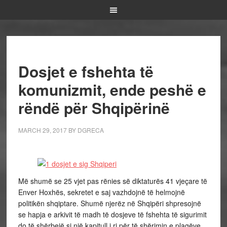
Dosjet e fshehta të
komunizmit, ende peshë e
rëndë për Shqipërinë
MARCH 29, 2017
BY
DGRECA
Më shumë se 25 vjet pas rënies së diktaturës 41 vjeçare të
Enver Hoxhës, sekretet e saj vazhdojnë të helmojnë
politikën shqiptare. Shumë njerëz në Shqipëri shpresojnë
se hapja e arkivit të madh të dosjeve të fshehta të sigurimit
do të shërbejë si një kapitull i ri për të shërimin e plagëve