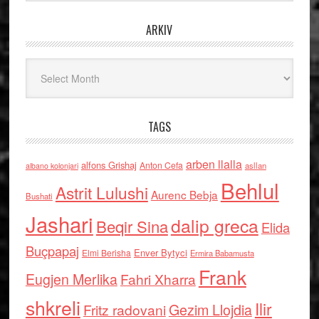
ARKIV
Arkiv
TAGS
arben llalla
alfons Grishaj
Anton Cefa
asllan
albano kolonjari
Behlul
Astrit Lulushi
Aurenc Bebja
Bushati
Jashari
dalip greca
Beqir Sina
Elida
Buçpapaj
Enver Bytyci
Elmi Berisha
Ermira Babamusta
Frank
Eugjen Merlika
Fahri Xharra
shkreli
Ilir
Gezim Llojdia
Fritz radovani