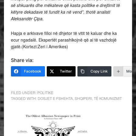
së shkuarës dhe mëkateve që kasta politike e drejtimit të
këtyre dekadave të fundit ka në vend”, thotë analisti
Aleksandër Çipa.
Hapja e arkivave filloi në dhjetor të vitit të kaluar dhe ka
ecur ngadalë. Ekspertët parashikojnë që ai të vazhdojë
gjatë.(Kortezi:Zeri i Amerikes)
Share via:
Facebook
Twitter
Copy Link
More
FILED UNDER:
POLITIKE
TAGGED WITH:
DOSJET E FSHEHTA
,
SHQIPERI
,
TË KOMUNIZMIT