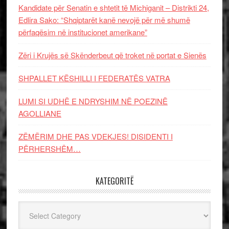
Kandidate për Senatin e shtetit të Michiganit – Distrikti 24,
Edlira Sako: “Shqiptarët kanë nevojë për më shumë
përfaqësim në institucionet amerikane”
Zëri i Krujës së Skënderbeut që troket në portat e Sienës
SHPALLET KËSHILLI I FEDERATËS VATRA
LUMI SI UDHË E NDRYSHIM NË POEZINË
AGOLLIANE
ZËMËRIM DHE PAS VDEKJES! DISIDENTI I
PËRHERSHËM…
KATEGORITË
Kategoritë