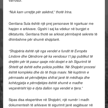
varrosur.
“Nuk kam urrejtje për askënd,” thotë Irina.
Gentiana Sula është një prej personave të ngarkuar me
hapjen e arkivave. Gjyshi i saj ka vdekur në burgjet e
diktaturës. Gentiana thotë se arkivat përmbajnë sekrete të
dhimbshme për shumë shqiptarë.
“Shqipëria është një nga vendet e fundit të Evropës
Lindore dhe Qëndrore që ka vendosur t’i jap publikut të
drejtën për të pasur qasje mbi dosjet e ish Sigurimit të
Shtetit që është edhe policia politike. Në Shqipëri procesi
është kompleks dhe do të thoja masiv. Në kuptimin e
përmasës së përndjekjes shifrat janë të mëdhaja dhe
kohëzgjatja e përndjekjes është shumë e madhe
veçanërisht kjo e dyta dallon nga vendet e tjera.”
Sipas disa ekspertëve në Shqipëri, një numër i madh
dokumentesh të arkivave të sigurimit janë asgjësuar në