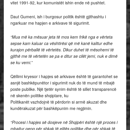
vitet 1991-92, kur komunistët ishin ende në pushtet.
Daut Gumeni, ish i burgosur politik është gjithashtu i
ngarkuar me hapjen e arkivave të sigurimit.
“Mua më ka mësuar jeta të mos kem frikë nga e vërteta
sepse kam kaluar ca vështirësi që më kanë kalitur edhe
kurajon përballë të vërtetës. Dikur duhet të mësohemi të
gjithë me të vërtetën se pa e ditur se cilët jemi, nuk e dimë
se ku vemi.”
Qëllimi kryesor i hapjes së arkivave është të garantohet se
asnjë bashkëpunëtor i sigurimit nuk do të mund të mbajë
poste publike. Një tjetër synim është të sillet transparencë
në skenën politike shqiptare, ku
Politikanët vazhdojnë të përdorin si armë akuzat dhe
kundërakuzat për bashkëpunim me regjimin.
“Procesi i hapjes së dosjeve në Shqipëri është një proces i
mbajtur peng për shkak të elitës politike dhe për shkak të