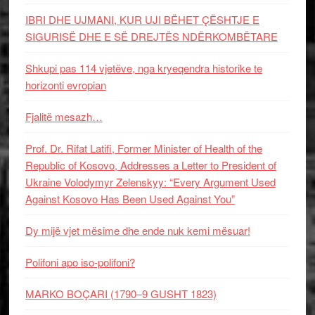
IBRI DHE UJMANI, KUR UJI BËHET ÇËSHTJE E
SIGURISË DHE E SË DREJTËS NDËRKOMBËTARE
Shkupi pas 114 vjetëve, nga kryeqendra historike te
horizonti evropian
Fjalitë mesazh…
Prof. Dr. Rifat Latifi, Former Minister of Health of the
Republic of Kosovo, Addresses a Letter to President of
Ukraine Volodymyr Zelenskyy: “Every Argument Used
Against Kosovo Has Been Used Against You”
Dy mijë vjet mësime dhe ende nuk kemi mësuar!
Polifoni apo iso-polifoni?
MARKO BOÇARI (1790–9 GUSHT 1823)