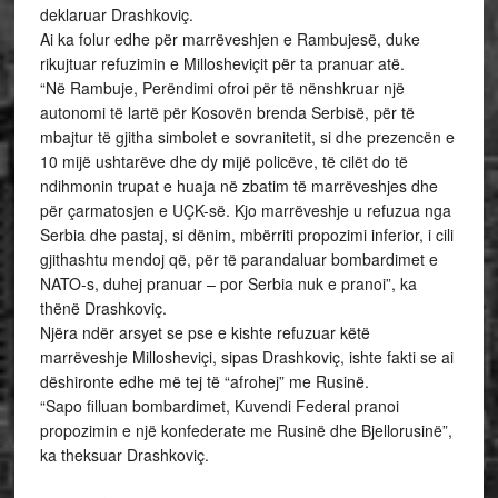
deklaruar Drashkoviç.
Ai ka folur edhe për marrëveshjen e Rambujesë, duke
rikujtuar refuzimin e Millosheviçit për ta pranuar atë.
“Në Rambuje, Perëndimi ofroi për të nënshkruar një
autonomi të lartë për Kosovën brenda Serbisë, për të
mbajtur të gjitha simbolet e sovranitetit, si dhe prezencën e
10 mijë ushtarëve dhe dy mijë policëve, të cilët do të
ndihmonin trupat e huaja në zbatim të marrëveshjes dhe
për çarmatosjen e UÇK-së. Kjo marrëveshje u refuzua nga
Serbia dhe pastaj, si dënim, mbërriti propozimi inferior, i cili
gjithashtu mendoj që, për të parandaluar bombardimet e
NATO-s, duhej pranuar – por Serbia nuk e pranoi”, ka
thënë Drashkoviç.
Njëra ndër arsyet se pse e kishte refuzuar këtë
marrëveshje Millosheviçi, sipas Drashkoviç, ishte fakti se ai
dëshironte edhe më tej të “afrohej” me Rusinë.
“Sapo filluan bombardimet, Kuvendi Federal pranoi
propozimin e një konfederate me Rusinë dhe Bjellorusinë”,
ka theksuar Drashkoviç.