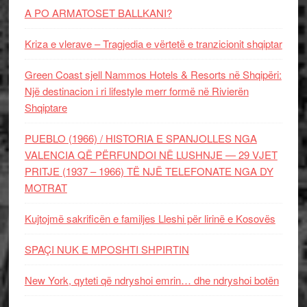
A PO ARMATOSET BALLKANI?
Kriza e vlerave – Tragjedia e vërtetë e tranzicionit shqiptar
Green Coast sjell Nammos Hotels & Resorts në Shqipëri:
Një destinacion i ri lifestyle merr formë në Rivierën
Shqiptare
PUEBLO (1966) / HISTORIA E SPANJOLLES NGA
VALENCIA QË PËRFUNDOI NË LUSHNJE — 29 VJET
PRITJE (1937 – 1966) TË NJË TELEFONATE NGA DY
MOTRAT
Kujtojmë sakrificën e familjes Lleshi për lirinë e Kosovës
SPAÇI NUK E MPOSHTI SHPIRTIN
New York, qyteti që ndryshoi emrin… dhe ndryshoi botën