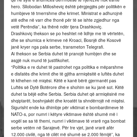
hero. Sllobodan Millosheviç është përgjegjës për politikën e
humbjeve të tmerrshme dhe krimet. Ministrat e adhurojnë
atë edhe në varr dhe thonë për të se ishte zgjedhur nga
vetë Perëndia”, ka thënë ndër tjera Drashkoviç.
Drashkoviç thekson se po heshtet në lidhje me të vërtetën,
dhe se shumica e krimeve në Kroaci, Bosnjë dhe Kosovë
janë kryer nga pala serbe, transmeton Telegrafi.
Ai thekson se Serbia duhet të pranojë humbjen dhe se
asgjë nuk mund të justifikohet.
“Politika e re duhet të pastrohet nga politika e mëparshme
e disfatës dhe krimit dhe të gjitha armiqësitë e luftës duhet
të kthehen në miqësi. Këtë e kanë bërë gjermanët pas
Luftës së Dytë Botërore dhe e shohim se ku janë sot. Këtë
duhet ta bëjë edhe Serbia. Serbia duhet që armiqësinë me
shqiptarët, boshnjakët dhe kroatët ta shndërrojë në miqësi.
Sigurisht ende ka dhimbje për viktimat e bombardimeve të
NATO-s, por numri i këtyre viktimave është shumë më i
vogël se sa të themi, numri i viktimave të vrarë nga bombat
serbe vetëm në Sarajevë. Për tre vjet, janë vrarë afër
12.000 civilë, nga të cilët më shumë se 2.000 fëmijë”, ka