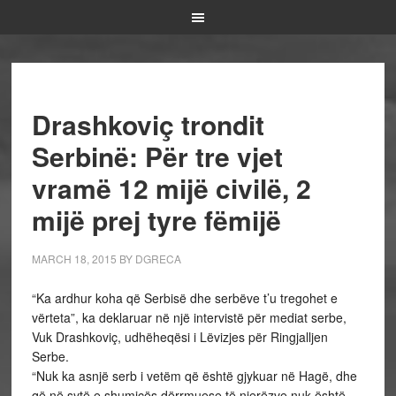
Drashkoviç trondit
Serbinë: Për tre vjet
vramë 12 mijë civilë, 2
mijë prej tyre fëmijë
MARCH 18, 2015
BY
DGRECA
“Ka ardhur koha që Serbisë dhe serbëve t’u tregohet e
vërteta”, ka deklaruar në një intervistë për mediat serbe,
Vuk Drashkoviç, udhëheqësi i Lëvizjes për Ringjalljen
Serbe.
“Nuk ka asnjë serb i vetëm që është gjykuar në Hagë, dhe
që në sytë e shumicës dërrmuese të njerëzve nuk është