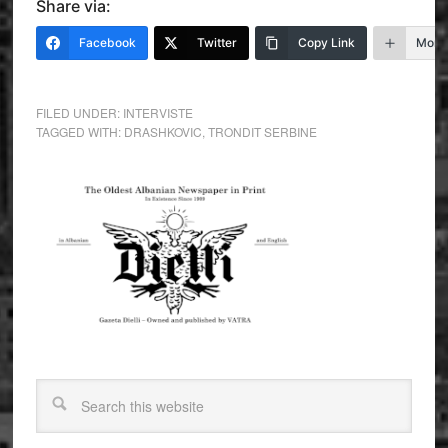
Share via:
Facebook
Twitter
Copy Link
More
FILED UNDER:
INTERVISTE
TAGGED WITH:
DRASHKOVIC
,
TRONDIT SERBINE