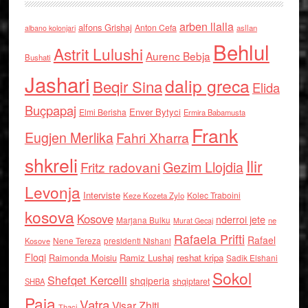
arben llalla
alfons Grishaj
Anton Cefa
asllan
albano kolonjari
Behlul
Astrit Lulushi
Aurenc Bebja
Bushati
Jashari
dalip greca
Beqir Sina
Elida
Buçpapaj
Enver Bytyci
Elmi Berisha
Ermira Babamusta
Frank
Eugjen Merlika
Fahri Xharra
shkreli
Ilir
Gezim Llojdia
Fritz radovani
Levonja
Interviste
Kolec Traboini
Keze Kozeta Zylo
kosova
Kosove
nderroi jete
Marjana Bulku
ne
Murat Gecaj
Rafaela Prifti
Rafael
Nene Tereza
Kosove
presidenti Nishani
Floqi
Raimonda Moisiu
Ramiz Lushaj
reshat kripa
Sadik Elshani
Sokol
Shefqet Kercelli
shqiperia
shqiptaret
SHBA
Paja
Vatra
Visar Zhiti
Thaci