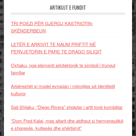
ARTIKUJT E FUNDIT
TRI POEZI PËR GJERGJ KASTRIOTIN-
SKËNDERBEUN
LETËR E ARKIVIT TE NAUM PRIFTIT NË
PERVJETORIN E PARE TE DRAGO SILIQIT
Oxhaku, nga elementi arkitektonik te simboli i trungut
familjar
Arbëreshët si model evropian i mbrojtjes së identitetit
kulturor
Sali Shijaku, “Diego Rivera” shqiptar i artit tonë kombëtar
“Dom Fred Kalaj, mes altarit dhe atdheut si hermeneutikë
e shpresës, kujtesës dhe shërbimit”