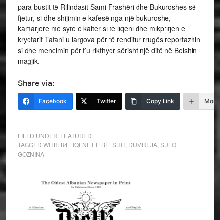
para bustit të Rilindasit Sami Frashëri dhe Bukuroshes së
fjetur, si dhe shijimin e kafesë nga një bukuroshe,
kamarjere me sytë e kaltër si të liqeni dhe mikpritjen e
kryetarit Tafani u largova për të renditur rrugës reportazhin
si dhe mendimin për t’u rikthyer sërisht një ditë në Belshin
magjik.
Share via:
Facebook
Twitter
Copy Link
More
FILED UNDER:
FEATURED
TAGGED WITH:
84 LIQENET E BELSHIT
,
DUMREJA
,
SULO
GOZNINA