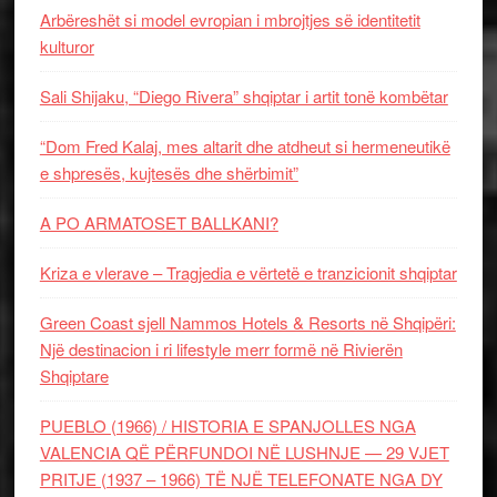
Arbëreshët si model evropian i mbrojtjes së identitetit
kulturor
Sali Shijaku, “Diego Rivera” shqiptar i artit tonë kombëtar
“Dom Fred Kalaj, mes altarit dhe atdheut si hermeneutikë
e shpresës, kujtesës dhe shërbimit”
A PO ARMATOSET BALLKANI?
Kriza e vlerave – Tragjedia e vërtetë e tranzicionit shqiptar
Green Coast sjell Nammos Hotels & Resorts në Shqipëri:
Një destinacion i ri lifestyle merr formë në Rivierën
Shqiptare
PUEBLO (1966) / HISTORIA E SPANJOLLES NGA
VALENCIA QË PËRFUNDOI NË LUSHNJE — 29 VJET
PRITJE (1937 – 1966) TË NJË TELEFONATE NGA DY