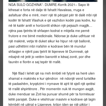
NGA SULO GOZHINA*- DUMRE-Korrik 2021– Sapo lë
kthesat e forta në dalje të fshatit Havaleas, rruga e
asfaltuar dhe e mirë, merr një të përpjet për të dalë mbi një
kodër të fshatit Vlashuk e që vazhdon kodër pas kodre, ku
në të katër anët e horizontit shikon një pejsazh magjik…
njëra pas tjetrës të shfaqen kodrat e mbjella me pemë
frutore e me bimë medicinale. Ndonse je duke udhtuar në
një makinë, vetja të duket sikur ke hipur në një ballonë,
pasi udhëtimi mbi rrafshin e kodrave bën të mundur
shfaqjen e njërit pas tjetrit të liqeneve të Dumresë, që
mbajnë në jetë jo vetëm banorët e kësaj zonë, por dhe
faunën e florën e saj tepër të rrallë.
Një fllad i lehët që na rreh ëmbël në fytyrë sa herë ulen
xhamat e makinës e kur qëndron në ndonjë vend turistike
të padashëm, kryqëzimi i rrymave të ajrit të sjell një qetësi
të rrallë shpirtërore . Për momentin nuk të mungon asgjë,
duke menduar se Zoti ka punuar shumë për ta formësuar
këtë parajsë. Duke e vështruar masivin e kodrave që lagin
këmbët në ujërat e Liqeneve, krijon iden se një piktor i