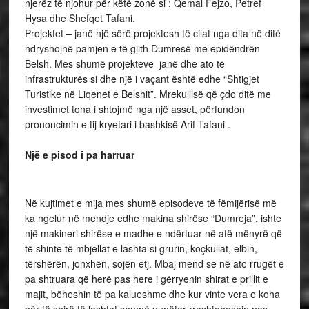
njerëz të njohur për këtë zonë si : Qemal Fejzo, Petref
Hysa dhe Shefqet Tafani.
Projektet – janë një sërë projektesh të cilat nga dita në ditë
ndryshojnë pamjen e të gjith Dumresë me epidëndrën
Belsh. Mes shumë projekteve janë dhe ato të
infrastrukturës si dhe një i vaçant është edhe “Shtigjet
Turistike në Liqenet e Belshit”. Mrekullisë që çdo ditë me
investimet tona i shtojmë nga një asset, përfundon
prononcimin e tij kryetari i bashkisë Arif Tafani .
Një e pisod i pa harruar
Në kujtimet e mija mes shumë episodeve të fëmijërisë më
ka ngelur në mendje edhe makina shirëse “Dumreja”, ishte
një makineri shirëse e madhe e ndërtuar në atë mënyrë që
të shinte të mbjellat e lashta si grurin, koçkullat, elbin,
tërshërën, jonxhën, sojën etj. Mbaj mend se në ato rrugët e
pa shtruara që herë pas here i gërryenin shirat e prillit e
majit, bëheshin të pa kalueshme dhe kur vinte vera e koha