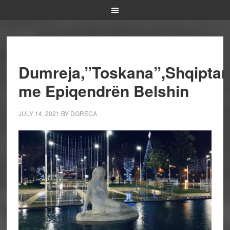
Dumreja,”Toskana”,Shqiptar
me Epiqendrën Belshin
JULY 14, 2021
BY
DGRECA