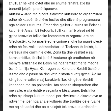
zhvilluar në këtë qytet dhe në shumë fshatra atje ku
banorët jetojën pranë liqeneve.
Kultura – Janë me qindra aktivitete kulturore të organizuara
edhe në kuadër të ditëve festive dhe ditve të programuara
nga sektori i cultures. Emër dhe gjallëri kulturës së Belshit i
ka dhënë Ansambli Folklorik, i cili ka marrë pjesë në të
gjitha festivalet folklorike kombëtare të organizuara në
Gjirokastër, ku ka marrë edhe çmime si dhe ka marrë pjesë
edhe në festivalin ndërkombëtar në Toskana të Italisë, ku u
vlerësua me çmimin e dytë. Zona ka dhe veshjet e saj
karakteristike, të cilat janë 5 kostume që prodhohen në
mënyrë artizanale në Belsh nje nga familjet me te mëdha
është familja Hysa. Kjo tregon se Kultura e Belshit është e
lashtë dhe e pasur sa dhe vetë historia e këtij qyteti. Ajo ka
këngët dhe vallet e saj karakteristike, këngët e Belshit
këndohen me iso polifonike. Ato shpesh shoqërohen dhe
me valle, e cila është e veçanta e kësaj zone. Belshi ka
edhe një shtëpi kulture model për zhvillimin e aktiviteteve të
ndryshme, për nga ana e kulturës dhe traditës që e ruajnë
me aq kënaqësi dhe po e kalojnë tek brezat e ardhshëm