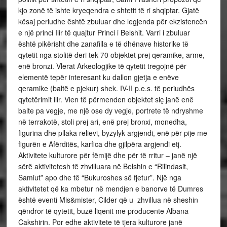
kjo zonë të ishte kryeqendra e shtetit të ri shqiptar. Gjatë
kësaj periudhe është zbuluar dhe legjenda për ekzistencën
e një princi Ilir të quajtur Princi i Belshit. Varri i zbuluar
është pikërisht dhe zanafilla e të dhënave historike të
qytetit nga stolitë deri tek 70 objektet prej qeramike, arme,
enë bronzi. Vlerat Arkeologjike të qytetit tregojnë për
elementë tepër interesant ku dallon gjetja e enëve
qeramike (baltë e pjekur) shek. IV-II p.e.s. të periudhës
qytetërimit ilir. Vlen të përmenden objektet siç janë enë
balte pa vegje, me një ose dy vegje, portrete të ndryshme
në terrakotë, stoli prej ari, enë prej bronxi, monedha,
figurina dhe pllaka relievi, byzylyk argjendi, enë për pije me
figurën e Afërditës, karfica dhe gjilpëra argjendi etj.
Aktivitete kulturore për fëmijë dhe për të rritur – janë një
sërë aktivitetesh të zhvilluara në Belshin e “Rilindasit,
Samiut” apo dhe të “Bukuroshes së fjetur”. Një nga
aktivitetet që ka mbetur në mendjen e banorve të Dumres
është eventi Mis&mister, Cilder që u zhvillua në sheshin
qëndror të qytetit, buzë liqenit me producente Albana
Cakshirin. Por edhe aktivitete të tjera kulturore janë