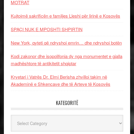
MOTRAT
Kujtojmë sakrificën e familjes Lleshi për lirinë e Kosovës
SPAÇI NUK E MPOSHTI SHPIRTIN
New York, qyteti që ndryshoi emrin… dhe ndryshoi botën
Kodi zakonor dhe isopolifonia dy nga monumentet e gjalla
madhështore të antikitetit shqiptar
Kryetari i Vatrës Dr. Elmi Berisha zhvilloi takim në
Akademinë e Shkencave dhe të Arteve të Kosovës
KATEGORITË
Kategoritë