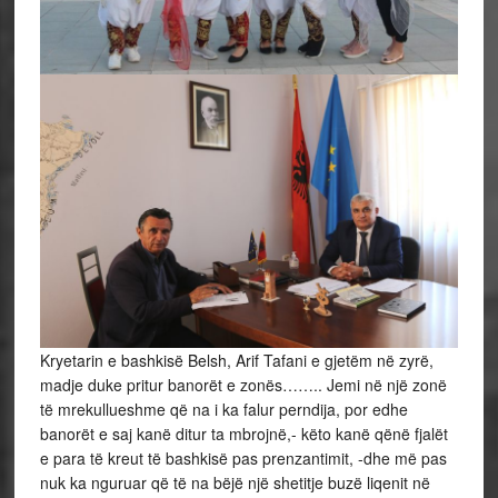
Kryetarin e bashkisë Belsh, Arif Tafani e gjetëm në zyrë,
madje duke pritur banorët e zonës…….. Jemi në një zonë
të mrekullueshme që na i ka falur perndija, por edhe
banorët e saj kanë ditur ta mbrojnë,- këto kanë qënë fjalët
e para të kreut të bashkisë pas prenzantimit, -dhe më pas
nuk ka nguruar që të na bëjë një shetitje buzë liqenit në