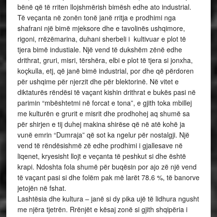
bënë që të rriten llojshmërish bimësh edhe ato industrial.
Të veçanta në zonën tonë janë rritja e prodhimi nga
shafrani një bimë mjeksore dhe e tavolinës ushqimore,
rigoni, rrëzëmarina, duhani sherbeli i kultivuar e plot të
tjera bimë industiale. Një vend të dukshëm zënë edhe
drithrat, gruri, misri, tërshëra, elbi e plot të tjera si jonxha,
koçkulla, etj, që janë bimë industrial, por dhe që përdoren
për ushqime për njerzit dhe për blektorinë. Në vitet e
diktaturës rëndësi të vaçant kishin drithrat e bukës pasi në
parimin “mbështetmi në forcat e tona”, e gjith toka mbillej
me kulturën e grurit e misrit dhe prodhohej aq shumë sa
për shirjen e tij duhej makina shirëse që në atë kohë ja
vunë emrin “Dumraja” që sot ka ngelur për nostalgji. Një
vend të rëndësishmë zë edhe prodhimi i gjallesave në
liqenet, kryesisht llojt e veçanta të peshkut si dhe është
krapi. Ndoshta fola shumë për buqësin por ajo zë një vend
të vaçant pasi si dhe folëm pak më larët 78.6 %, të banorve
jetojën në fshat.
Lashtësia dhe kultura – janë si dy pika ujë të lidhura ngusht
me njëra tjetrën. Rrënjët e kësaj zonë si gjith shqipëria i