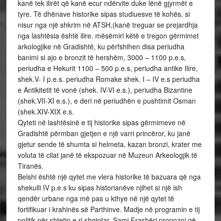
kanë tek ilirët që kanë ecur ndërvite duke lënë gjyrmët e
tyre. Të dhënave historike sipas studiuesve të kohës, si
nisur nga një shkrim në ATSH,(kanë treguar se prejardhja
nga lashtësia është ilire. mësëmiri këtë e tregon gërmimet
arkologjike në Gradishtë, ku përfshihen disa periudha
banimi si ajo e bronzit të hershëm, 3000 – 1100 p.e.s,
periudha e Hekurit 1100 – 500 p.e.s, periudha antike Ilire,
shek.V- I p.e.s. periudha Romake shek. I – IV e.s periudha
e Antikitetit të vonë (shek. IV-VI e.s.), periudha Bizantine
(shek.VII-XI e.s.), e deri në periudhën e pushtimit Osman
(shek.XIV-XIX e.s.
Qyteti në lashtësinë e tij historike sipas gërmimeve në
Gradishtë përmban gjetjen e një varri princëror, ku janë
gjetur sende të shumta si helmeta, kazan bronzi, krater me
voluta të cilat janë të ekspozuar në Muzeun Arkeologjik të
Tiranës.
Belshi është një qytet me vlera historike të bazuara që nga
shekulli IV p.e.s ku sipas historianëve njihet si një ish
qendër urbane nga më pas u kthye në një qytet të
fortifikuar i krahinës së Parthinve. Madje në programin e tij
politik për shtetin e ri shqiptar, Sami Frashëri propozoi që