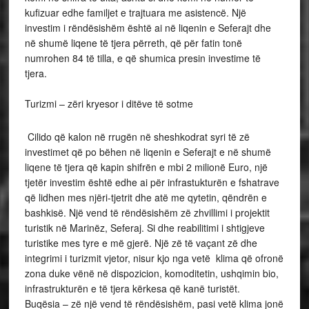
kufizuar edhe familjet e trajtuara me asistencë. Një
investim i rëndësishëm është ai në liqenin e Seferajt dhe
në shumë liqene të tjera përreth, që për fatin tonë
numrohen 84 të tilla, e që shumica presin investime të
tjera.
Turizmi – zëri kryesor i ditëve të sotme
Cilido që kalon në rrugën në sheshkodrat syri të zë
investimet që po bëhen në liqenin e Seferajt e në shumë
liqene të tjera që kapin shifrën e mbi 2 milionë Euro, një
tjetër investim është edhe ai për infrastukturën e fshatrave
që lidhen mes njëri-tjetrit dhe atë me qytetin, qëndrën e
bashkisë. Një vend të rëndësishëm zë zhvillimi i projektit
turistik në Marinëz, Seferaj. Si dhe reabilitimi i shtigjeve
turistike mes tyre e më gjerë. Një zë të vaçant zë dhe
integrimi i turizmit vjetor, nisur kjo nga vetë klima që ofronë
zona duke vënë në dispozicion, komoditetin, ushqimin bio,
infrastrukturën e të tjera kërkesa që kanë turistët.
Buqësia – zë një vend të rëndësishëm, pasi vetë klima jonë