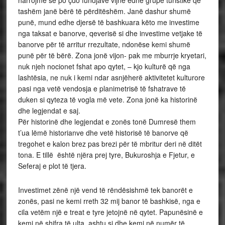
harrojmë se po çdo fundjavë vijnë edhe grupe turistike që
tashëm janë bërë të përditëshëm. Janë dashur shumë
punë, mund edhe djersë të bashkuara këto me investime
nga taksat e banorve, qeverisë si dhe investime vetjake të
banorve për të arritur rrezultate, ndonëse kemi shumë
punë për të bërë. Zona jonë vijon- pak me mburrje kryetari,
nuk njeh nocionet fshat apo qytet, – kjo kulturë që nga
lashtësia, ne nuk i kemi ndar asnjëherë aktivitetet kulturore
pasi nga vetë vendosja e planimetrisë të fshatrave të
duken si qyteza të vogla më vete. Zona jonë ka historinë
dhe legjendat e saj.
Për historinë dhe legjendat e zonës tonë Dumresë them
t’ua lëmë historianve dhe vetë historisë të banorve që
tregohet e kalon brez pas brezi për të mbritur deri në ditët
tona. E tillë është njëra prej tyre, Bukuroshja e Fjetur, e
Seferaj e plot të tjera.
Investimet zënë një vend të rëndësishmë tek banorët e
zonës, pasi ne kemi rreth 32 mij banor të bashkisë, nga e
cila vetëm një e treat e tyre jetojnë në qytet. Papunësinë e
kemi në shifra të ulta, ashtu si dhe kemi në numër të