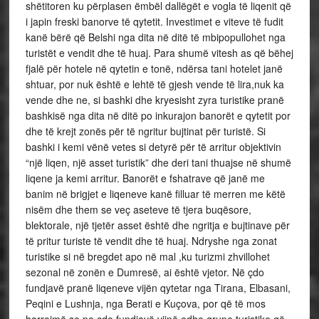
shëtitoren ku përplasen ëmbël dallëgët e vogla të liqenit që
i japin freski banorve të qytetit. Investimet e viteve të fudit
kanë bërë që Belshi nga dita në ditë të mbipopullohet nga
turistët e vendit dhe të huaj. Para shumë vitesh as që bëhej
fjalë për hotele në qytetin e tonë, ndërsa tani hotelet janë
shtuar, por nuk është e lehtë të gjesh vende të lira,nuk ka
vende dhe ne, si bashki dhe kryesisht zyra turistike pranë
bashkisë nga dita në ditë po inkurajon banorët e qytetit por
dhe të krejt zonës për të ngritur bujtinat për turistë. Si
bashki i kemi vënë vetes si detyrë për të arritur objektivin
“një liqen, një asset turistik” dhe deri tani thuajse në shumë
liqene ja kemi arritur. Banorët e fshatrave që janë me
banim në brigjet e liqeneve kanë filluar të merren me këtë
nisëm dhe them se veç aseteve të tjera buqësore,
blektorale, një tjetër asset është dhe ngritja e bujtinave për
të pritur turiste të vendit dhe të huaj. Ndryshe nga zonat
turistike si në bregdet apo në mal ,ku turizmi zhvillohet
sezonal në zonën e Dumresë, ai është vjetor. Në çdo
fundjavë pranë liqeneve vijën qytetar nga Tirana, Elbasani,
Peqini e Lushnja, nga Berati e Kuçova, por që të mos