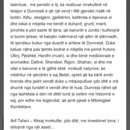
talentuar, me penelin e tij, ka realizuar mrekullinë në
telajon e Dumresë e që një vend i tillë gjendet rrallë në
botën. Këtu, oksigjeni, gjelbërimi, kaltërsia e liqeneve si
dhe tokat e mbjella me bimët e duhanit, grurit, misrit,
jonxhës e plot asete të tjera, që banorët e zonës i kultivojnë
si burim jetese, të kalojën ndërmend një qilim të stërmadh,
të qendisur bukur nga duarët e artisve të Dumresë. Duke
kaluar njëra pas tjetrës kodrat e mbjella me pemë frutore,
Ullinj, Pjeshkë, Hardhi (rrush), si dhe bimë medicionale e
aromatike; Dafinë, Sherebel, Rigon, Shafran, si dhe me
vilat e banorve e të gjithë këtë mrekulli natyrore, ke
mbëritur në qëndrën e saj Belsh, qyteti që ka bërë emër
brenda dhe jasht vendit duke u mbipopulluar çdo ditë e më
shumë nga turistët e vendit dhe të huaj. Dumreja njihet që
nga lashtësia e deri në ditët tonë jo vetëm me historinë e
saj, por edhe me legjendat, që janë pjesë e Mitologjisë
Kombëtare.
Arif Tafani – Kësaj mrekullie, çdo ditë, me investimet tona, i
shtojmë nga një asset…