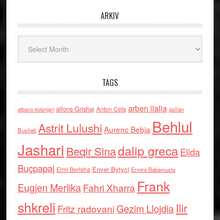
ARKIV
Arkiv
TAGS
arben llalla
alfons Grishaj
Anton Cefa
asllan
albano kolonjari
Behlul
Astrit Lulushi
Aurenc Bebja
Bushati
Jashari
dalip greca
Beqir Sina
Elida
Buçpapaj
Enver Bytyci
Elmi Berisha
Ermira Babamusta
Frank
Eugjen Merlika
Fahri Xharra
shkreli
Ilir
Gezim Llojdia
Fritz radovani