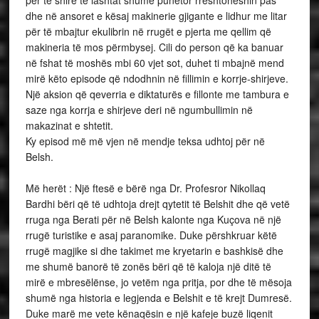
për të shirë të lashtat shumë punëtor rreshtoheshin pas
dhe në ansoret e kësaj makinerie gjigante e lidhur me litar
për të mbajtur ekulibrin në rrugët e pjerta me qellim që
makineria të mos përmbysej. Cili do person që ka banuar
në fshat të moshës mbi 60 vjet sot, duhet ti mbajnë mend
mirë këto episode që ndodhnin në fillimin e korrje-shirjeve.
Një aksion që qeverria e diktaturës e fillonte me tambura e
saze nga korrja e shirjeve deri në ngumbullimin në
makazinat e shtetit.
Ky episod më më vjen në mendje teksa udhtoj për në
Belsh.
Më herët : Një ftesë e bërë nga Dr. Profesror Nikollaq
Bardhi bëri që të udhtoja drejt qytetit të Belshit dhe që vetë
rruga nga Berati për në Belsh kalonte nga Kuçova në një
rrugë turistike e asaj paranomike. Duke përshkruar këtë
rrugë magjike si dhe takimet me kryetarin e bashkisë dhe
me shumë banorë të zonës bëri që të kaloja një ditë të
mirë e mbresëlënse, jo vetëm nga pritja, por dhe të mësoja
shumë nga historia e legjenda e Belshit e të krejt Dumresë.
Duke marë me vete kënaqësin e një kafeje buzë liqenit