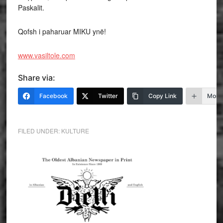
Paskalit.
Qofsh i paharuar MIKU ynë!
www.vasiltole.com
Share via:
Facebook
Twitter
Copy Link
More
FILED UNDER:
KULTURE