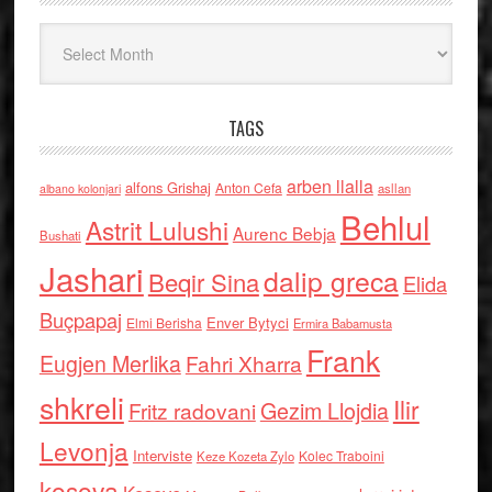
Arkiv
TAGS
arben llalla
alfons Grishaj
Anton Cefa
asllan
albano kolonjari
Behlul
Astrit Lulushi
Aurenc Bebja
Bushati
Jashari
dalip greca
Beqir Sina
Elida
Buçpapaj
Enver Bytyci
Elmi Berisha
Ermira Babamusta
Frank
Eugjen Merlika
Fahri Xharra
shkreli
Ilir
Gezim Llojdia
Fritz radovani
Levonja
Interviste
Kolec Traboini
Keze Kozeta Zylo
kosova