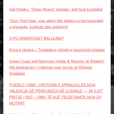
Sali Shijaku, “Diego Rivera” shqiptar i artit tonë kombëtar
“Dom Fred Kalaj, mes altarit dhe atdheut si hermeneutikë
e shpresës, kujtesës dhe shërbimit”
A PO ARMATOSET BALLKANI?
Kriza e vlerave – Tragjedia e vërtetë e tranzicionit shqiptar
Green Coast sjell Nammos Hotels & Resorts në Shqipëri:
Një destinacion i ri lifestyle merr formë në Rivierën
Shqiptare
PUEBLO (1966) / HISTORIA E SPANJOLLES NGA
VALENCIA QË PËRFUNDOI NË LUSHNJE — 29 VJET
PRITJE (1937 – 1966) TË NJË TELEFONATE NGA DY
MOTRAT