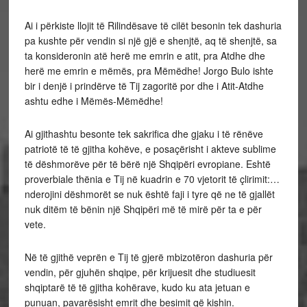
Ai i përkiste llojit të Rilindësave të cilët besonin tek dashuria
pa kushte për vendin si një gjë e shenjtë, aq të shenjtë, sa
ta konsideronin atë herë me emrin e atit, pra Atdhe dhe
herë me emrin e mëmës, pra Mëmëdhe! Jorgo Bulo ishte
bir i denjë i prindërve të Tij zagoritë por dhe i Atit-Atdhe
ashtu edhe i Mëmës-Mëmëdhe!
Ai gjithashtu besonte tek sakrifica dhe gjaku i të rënëve
patriotë të të gjitha kohëve, e posaçërisht i akteve sublime
të dëshmorëve për të bërë një Shqipëri evropiane. Eshtë
proverbiale thënia e Tij në kuadrin e 70 vjetorit të çlirimit:…
nderojini dëshmorët se nuk është faji i tyre që ne të gjallët
nuk ditëm të bënin një Shqipëri më të mirë për ta e për
vete.
Në të gjithë veprën e Tij të gjerë mbizotëron dashuria për
vendin, për gjuhën shqipe, për krijuesit dhe studiuesit
shqiptarë të të gjitha kohërave, kudo ku ata jetuan e
punuan, pavarësisht emrit dhe besimit që kishin.