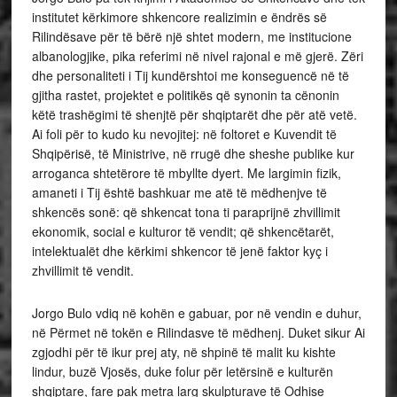
institutet kërkimore shkencore realizimin e ëndrës së
Rilindësave për të bërë një shtet modern, me institucione
albanologjike, pika referimi në nivel rajonal e më gjerë. Zëri
dhe personaliteti i Tij kundërshtoi me konseguencë në të
gjitha rastet, projektet e politikës që synonin ta cënonin
këtë trashëgimi të shenjtë për shqiptarët dhe për atë vetë.
Ai foli për to kudo ku nevojitej: në foltoret e Kuvendit të
Shqipërisë, të Ministrive, në rrugë dhe sheshe publike kur
arroganca shtetërore të mbyllte dyert. Me largimin fizik,
amaneti i Tij është bashkuar me atë të mëdhenjve të
shkencës sonë: që shkencat tona ti paraprijnë zhvillimit
ekonomik, social e kulturor të vendit; që shkencëtarët,
intelektualët dhe kërkimi shkencor të jenë faktor kyç i
zhvillimit të vendit.
Jorgo Bulo vdiq në kohën e gabuar, por në vendin e duhur,
në Përmet në tokën e Rilindasve të mëdhenj. Duket sikur Ai
zgjodhi për të ikur prej aty, në shpinë të malit ku kishte
lindur, buzë Vjosës, duke folur për letërsinë e kulturën
shqiptare, fare pak metra larg skulpturave të Odhise