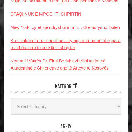
Kujtojmë sakrificën e familjes Lleshi për lirinë e Kosovës
SPAÇI NUK E MPOSHTI SHPIRTIN
New York, qyteti që ndryshoi emrin… dhe ndryshoi botën
Kodi zakonor dhe isopolifonia dy nga monumentet e gjalla
madhështore të antikitetit shqiptar
Kryetari i Vatrës Dr. Elmi Berisha zhvilloi takim në
Akademinë e Shkencave dhe të Arteve të Kosovës
KATEGORITË
Kategoritë
ARKIV