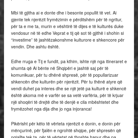
Mbi të gjitha ai e donte dhe i besonte popullit të vet. Ai
gjente tek njerëzit frymëzimin e përditshëm për të ngritur,
për ta e me ta, murin e vështirë të dijes e të kulturës duke
vendosur në të edhe Veprat e tij që sot të gjithë i shohin si
“investime” të jashtëzakonshme kulturore e shkencore për
vendin. Dhe ashtu është.
Edhe rruga e Tij e fundit, pa kthim, ishte një nga itineraret e
shumta që Ai bënte në Shqipëri e jashtë saj për të
komunikuar, për tu dhënë shpresë, për të popullarizuar
shkencën dhe kulturën për njerëzit. Për tu thënë atyre që
vendi duhet pa interes dhe se një jetë pa kulturë e shkencë
është akoma më e varfër se sa vetë varfëria, për të krjuar
një shoqëri të drejtë dhe të denjë e cila mbështetet dhe
frymëzohet nga dija dhe jo nga injoranca!
Pikërisht për këto të vërteta njerëzit e donin, e donin për
mënçurinë, për fjalën e ngrohtë shqipe, për shpresën që
ngjallte tek ta, për të vërtetat që thoshte hapur dhe pa