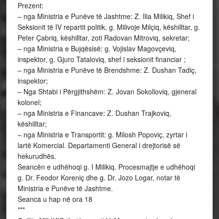
Prezent:
– nga Ministria e Punëve të Jashtme: Z. Ilia Milikiq, Shef i
Seksionit të IV repartit politik, g. Milivoje Milçiq, këshilltar, g.
Peter Çabriq, këshilltar, zoti Radovan Mitroviq, sekretar;
– nga Ministria e Bujqësisë: g. Vojislav Magovçeviq,
inspektor, g. Gjuro Tataloviq, shef i seksionit financiar ;
– nga Ministria e Punëve të Brendshme: Z. Dushan Tadiç,
inspektor;
– Nga Shtabi i Përgjithshëm: Z. Jovan Sokolloviq, gjeneral
kolonel;
– nga Ministria e Financave: Z. Dushan Trajkoviq,
këshilltar;
– nga Ministria e Transportit: g. Milosh Popoviç, zyrtar i
lartë Komercial. Departamenti General i drejtorisë së
hekurudhës.
Seancën e udhëhoqi g. I Milikiq. Procesmajtje e udhëhoqi
g. Dr. Feodor Koreniç dhe g. Dr. Jozo Logar, notar të
Ministria e Punëve të Jashtme.
Seanca u hap në ora 18
***