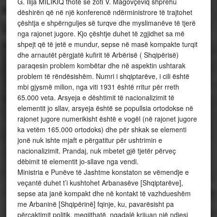
G. Ilija MILIKIQ thotë se zoti V. Magovçeviq shprehu
dëshirën që në një konferencë ndërministrore të trajtohet
çështja e shpërnguljes së turqve dhe myslimanëve të tjerë
nga rajonet jugore. Kjo çështje duhet të zgjidhet sa më
shpejt që të jetë e mundur, sepse në masë kompakte turqit
dhe arnautët përgjatë kufirit të Arbërisë ( Shqipërisë)
paraqesin problem kombëtar dhe në aspektin ushtarak
problem të rëndësishëm. Numri i shqiptarëve, i cili është
mbi gjysmë milion, nga viti 1931 është rritur për rreth
65.000 veta. Arsyeja e dështimit të nacionalizimit të
elementit jo sllav, arsyeja është se popullsia ortodokse në
rajonet jugore numerikisht është e vogël (në rajonet jugore
ka vetëm 165.000 ortodoks) dhe për shkak se elementi
jonë nuk ishte mjaft e përgatitur për ushtrimin e
nacionalizimit. Prandaj, nuk mbetet gjë tjetër përveç
dëbimit të elementit jo-sllave nga vendi.
Ministria e Punëve të Jashtme konstaton se vëmendje e
veçantë duhet t’i kushtohet Arbanasëve [Shqiptarëve],
sepse ata janë kompakt dhe në kontakt të vazhdueshëm
me Arbaninë [Shqipërinë] fqinje, ku, pavarësisht pa
përcaktimit politik, megjithatë, ngadalë krijuan një ndjesi