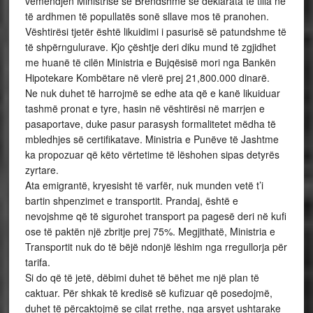
vëmendjen Ministrisë së Brendshme se deklarata të tilla në
të ardhmen të popullatës sonë sllave mos të pranohen.
Vështirësi tjetër është likuidimi i pasurisë së patundshme të
të shpërngulurave. Kjo çështje deri diku mund të zgjidhet
me huanë të cilën Ministria e Bujqësisë mori nga Bankën
Hipotekare Kombëtare në vlerë prej 21,800.000 dinarë.
Ne nuk duhet të harrojmë se edhe ata që e kanë likuiduar
tashmë pronat e tyre, hasin në vështirësi në marrjen e
pasaportave, duke pasur parasysh formalitetet mëdha të
mbledhjes së certifikatave. Ministria e Punëve të Jashtme
ka propozuar që këto vërtetime të lëshohen sipas detyrës
zyrtare.
Ata emigrantë, kryesisht të varfër, nuk munden vetë t’i
bartin shpenzimet e transportit. Prandaj, është e
nevojshme që të sigurohet transport pa pagesë deri në kufi
ose të paktën një zbritje prej 75%. Megjithatë, Ministria e
Transportit nuk do të bëjë ndonjë lëshim nga rregullorja për
tarifa.
Si do që të jetë, dëbimi duhet të bëhet me një plan të
caktuar. Për shkak të kredisë së kufizuar që posedojmë,
duhet të përcaktojmë se cilat rrethe, nga arsyet ushtarake