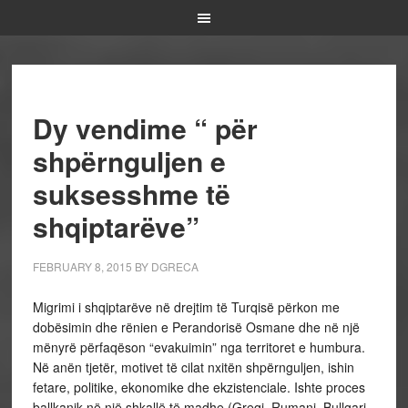
Dy vendime “ për
shpërnguljen e
suksesshme të
shqiptarëve”
FEBRUARY 8, 2015
BY
DGRECA
Migrimi i shqiptarëve në drejtim të Turqisë përkon me
dobësimin dhe rënien e Perandorisë Osmane dhe në një
mënyrë përfaqëson “evakuimin” nga territoret e humbura.
Në anën tjetër, motivet të cilat nxitën shpërnguljen, ishin
fetare, politike, ekonomike dhe ekzistenciale. Ishte proces
ballkanik në një shkallë të madhe (Greqi, Rumani, Bullgari,