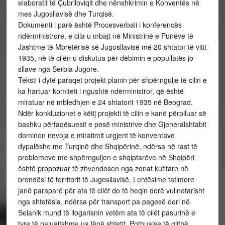
elaboratit të Çubriloviqit dhe nënshkrimin e Konventës në
mes Jugosllavisë dhe Turqisë.
Dokumenti i parë është Procesverbali i konferencës
ndërministrore, e cila u mbajt në Ministrinë e Punëve të
Jashtme të Mbretërisë së Jugosllavisë më 20 shtator të vitit
1935, në të cilën u diskutua për dëbimin e popullatës jo-
sllave nga Serbia Jugore.
Teksti i dytë paraqet projekt planin për shpërngulje të cilin e
ka hartuar komiteti i ngushtë ndërministror, që është
miratuar në mbledhjen e 24 shtatorit 1935 në Beograd.
Ndër konkluzionet e këtij projekti të cilin e kanë përpiluar së
bashku përfaqësuesit e pesë ministrive dhe Gjeneralshtabit
dominon nevoja e miratimit urgjent të konventave
dypalëshe me Turqinë dhe Shqipërinë, ndërsa në rast të
problemeve me shpërnguljen e shqiptarëve në Shqipëri
është propozuar të zhvendosen nga zonat kufitare në
brendësi të territorit të Jugosllavisë. Lehtësime tatimore
janë paraparë për ata të cilët do të heqin dorë vullnetarisht
nga shtetësia, ndërsa për transport pa pagesë deri në
Selanik mund të llogarisnin vetëm ata të cilët pasurinë e
tyre të paluajtshme ua lënë shtetit. Pothuajse të gjithë