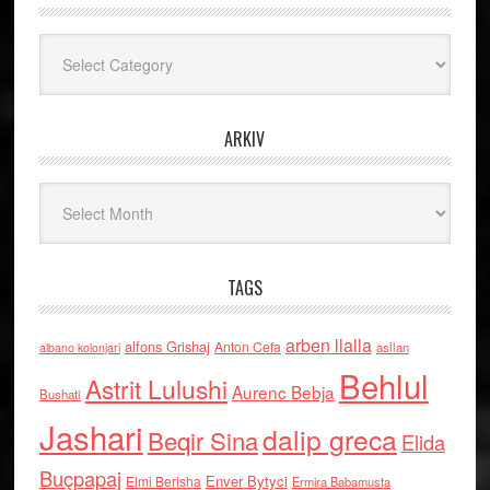
Kategoritë
ARKIV
Arkiv
TAGS
arben llalla
alfons Grishaj
Anton Cefa
asllan
albano kolonjari
Behlul
Astrit Lulushi
Aurenc Bebja
Bushati
Jashari
dalip greca
Beqir Sina
Elida
Buçpapaj
Enver Bytyci
Elmi Berisha
Ermira Babamusta