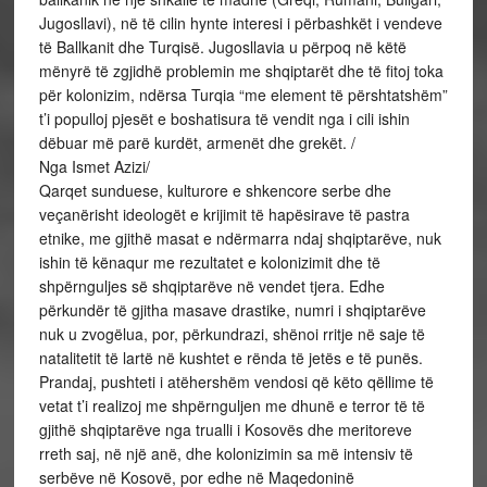
Jugosllavi), në të cilin hynte interesi i përbashkët i vendeve
të Ballkanit dhe Turqisë. Jugosllavia u përpoq në këtë
mënyrë të zgjidhë problemin me shqiptarët dhe të fitoj toka
për kolonizim, ndërsa Turqia “me element të përshtatshëm”
t’i populloj pjesët e boshatisura të vendit nga i cili ishin
dëbuar më parë kurdët, armenët dhe grekët. /
Nga Ismet Azizi/
Qarqet sunduese, kulturore e shkencore serbe dhe
veçanërisht ideologët e krijimit të hapësirave të pastra
etnike, me gjithë masat e ndërmarra ndaj shqiptarëve, nuk
ishin të kënaqur me rezultatet e kolonizimit dhe të
shpërnguljes së shqiptarëve në vendet tjera. Edhe
përkundër të gjitha masave drastike, numri i shqiptarëve
nuk u zvogëlua, por, përkundrazi, shënoi rritje në saje të
natalitetit të lartë në kushtet e rënda të jetës e të punës.
Prandaj, pushteti i atëhershëm vendosi që këto qëllime të
vetat t’i realizoj me shpërnguljen me dhunë e terror të të
gjithë shqiptarëve nga trualli i Kosovës dhe meritoreve
rreth saj, në një anë, dhe kolonizimin sa më intensiv të
serbëve në Kosovë, por edhe në Maqedoninë