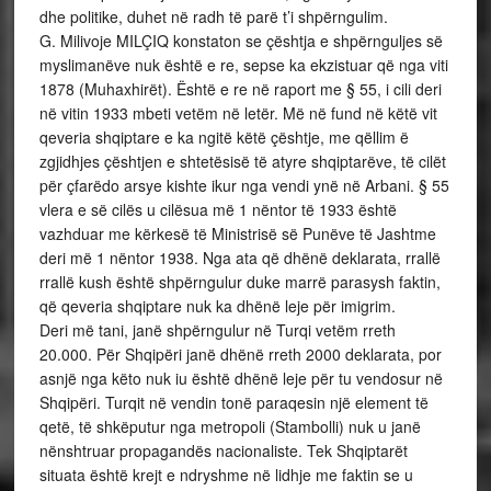
dhe politike, duhet në radh të parë t’i shpërngulim.
G. Milivoje MILÇIQ konstaton se çështja e shpërnguljes së
myslimanëve nuk është e re, sepse ka ekzistuar që nga viti
1878 (Muhaxhirët). Është e re në raport me § 55, i cili deri
në vitin 1933 mbeti vetëm në letër. Më në fund në këtë vit
qeveria shqiptare e ka ngitë këtë çështje, me qëllim ë
zgjidhjes çështjen e shtetësisë të atyre shqiptarëve, të cilët
për çfarëdo arsye kishte ikur nga vendi ynë në Arbani. § 55
vlera e së cilës u cilësua më 1 nëntor të 1933 është
vazhduar me kërkesë të Ministrisë së Punëve të Jashtme
deri më 1 nëntor 1938. Nga ata që dhënë deklarata, rrallë
rrallë kush është shpërngulur duke marrë parasysh faktin,
që qeveria shqiptare nuk ka dhënë leje për imigrim.
Deri më tani, janë shpërngulur në Turqi vetëm rreth
20.000. Për Shqipëri janë dhënë rreth 2000 deklarata, por
asnjë nga këto nuk iu është dhënë leje për tu vendosur në
Shqipëri. Turqit në vendin tonë paraqesin një element të
qetë, të shkëputur nga metropoli (Stambolli) nuk u janë
nënshtruar propagandës nacionaliste. Tek Shqiptarët
situata është krejt e ndryshme në lidhje me faktin se u