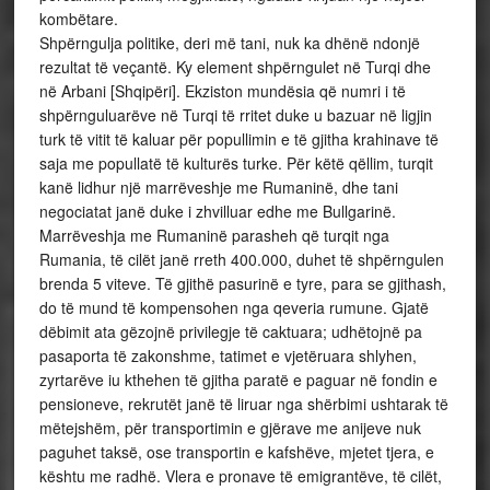
kombëtare.
Shpërngulja politike, deri më tani, nuk ka dhënë ndonjë
rezultat të veçantë. Ky element shpërngulet në Turqi dhe
në Arbani [Shqipëri]. Ekziston mundësia që numri i të
shpërnguluarëve në Turqi të rritet duke u bazuar në ligjin
turk të vitit të kaluar për popullimin e të gjitha krahinave të
saja me popullatë të kulturës turke. Për këtë qëllim, turqit
kanë lidhur një marrëveshje me Rumaninë, dhe tani
negociatat janë duke i zhvilluar edhe me Bullgarinë.
Marrëveshja me Rumaninë parasheh që turqit nga
Rumania, të cilët janë rreth 400.000, duhet të shpërngulen
brenda 5 viteve. Të gjithë pasurinë e tyre, para se gjithash,
do të mund të kompensohen nga qeveria rumune. Gjatë
dëbimit ata gëzojnë privilegje të caktuara; udhëtojnë pa
pasaporta të zakonshme, tatimet e vjetëruara shlyhen,
zyrtarëve iu kthehen të gjitha paratë e paguar në fondin e
pensioneve, rekrutët janë të liruar nga shërbimi ushtarak të
mëtejshëm, për transportimin e gjërave me anijeve nuk
paguhet taksë, ose transportin e kafshëve, mjetet tjera, e
kështu me radhë. Vlera e pronave të emigrantëve, të cilët,