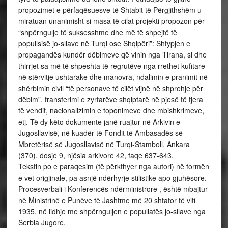
propozimet e përfaqësuesve të Shtabit të Përgjithshëm u
miratuan unanimisht si masa të cilat projekti propozon për
“shpërngulje të suksesshme dhe më të shpejtë të
popullsisë jo-sllave në Turqi ose Shqipëri”: Shtypjen e
propagandës kundër dëbimeve që vinin nga Tirana, si dhe
thirrjet sa më të shpeshta të regrutëve nga rrethet kufitare
në stërvitje ushtarake dhe manovra, ndalimin e pranimit në
shërbimin civil “të personave të cilët vijnë në shprehje për
dëbim”, transferimi e zyrtarëve shqiptarë në pjesë të tjera
të vendit, nacionalizimin e toponimeve dhe mbishkrimeve,
etj. Të dy këto dokumente janë ruajtur në Arkivin e
Jugosllavisë, në kuadër të Fondit të Ambasadës së
Mbretërisë së Jugosllavisë në Turqi-Stamboll, Ankara
(370), dosje 9, njësia arkivore 42, faqe 637-643.
Tekstin po e paraqesim (të përkthyer nga autori) në formën
e vet origjinale, pa asnjë ndërhyrje stilistike apo gjuhësore.
Procesverbali i Konferencës ndërministrore , është mbajtur
në Ministrinë e Punëve të Jashtme më 20 shtator të viti
1935. në lidhje me shpërnguljen e popullatës jo-sllave nga
Serbia Jugore.