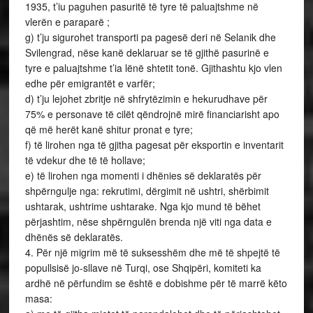
1935, t’iu paguhen pasuritë të tyre të paluajtshme në
vlerën e paraparë ;
g) t’ju sigurohet transporti pa pagesë deri në Selanik dhe
Svilengrad, nëse kanë deklaruar se të gjithë pasurinë e
tyre e paluajtshme t’ia lënë shtetit tonë. Gjithashtu kjo vlen
edhe për emigrantët e varfër;
d) t’ju lejohet zbritje në shfrytëzimin e hekurudhave për
75% e personave të cilët qëndrojnë mirë financiarisht apo
që më herët kanë shitur pronat e tyre;
f) të lirohen nga të gjitha pagesat për eksportin e inventarit
të vdekur dhe të të hollave;
e) të lirohen nga momenti i dhënies së deklaratës për
shpërngulje nga: rekrutimi, dërgimit në ushtri, shërbimit
ushtarak, ushtrime ushtarake. Nga kjo mund të bëhet
përjashtim, nëse shpërngulën brenda një viti nga data e
dhënës së deklaratës.
4. Për një migrim më të suksesshëm dhe më të shpejtë të
popullsisë jo-sllave në Turqi, ose Shqipëri, komiteti ka
ardhë në përfundim se është e dobishme për të marrë këto
masa: