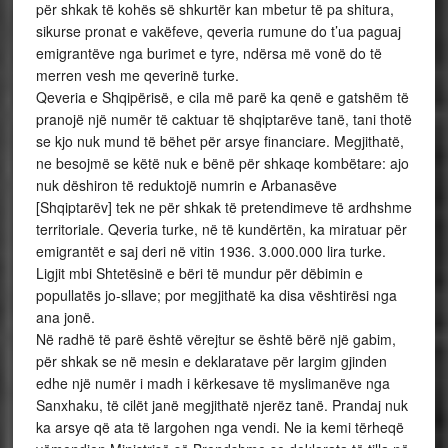
për shkak të kohës së shkurtër kan mbetur të pa shitura,
sikurse pronat e vakëfeve, qeveria rumune do t’ua paguaj
emigrantëve nga burimet e tyre, ndërsa më vonë do të
merren vesh me qeverinë turke.
Qeveria e Shqipërisë, e cila më parë ka qenë e gatshëm të
pranojë një numër të caktuar të shqiptarëve tanë, tani thotë
se kjo nuk mund të bëhet për arsye financiare. Megjithatë,
ne besojmë se këtë nuk e bënë për shkaqe kombëtare: ajo
nuk dëshiron të reduktojë numrin e Arbanasëve
[Shqiptarëv] tek ne për shkak të pretendimeve të ardhshme
territoriale. Qeveria turke, në të kundërtën, ka miratuar për
emigrantët e saj deri në vitin 1936. 3.000.000 lira turke.
Ligjit mbi Shtetësinë e bëri të mundur për dëbimin e
popullatës jo-sllave; por megjithatë ka disa vështirësi nga
ana jonë.
Në radhë të parë është vërejtur se është bërë një gabim,
për shkak se në mesin e deklaratave për largim gjinden
edhe një numër i madh i kërkesave të myslimanëve nga
Sanxhaku, të cilët janë megjithatë njerëz tanë. Prandaj nuk
ka arsye që ata të largohen nga vendi. Ne ia kemi tërheqë