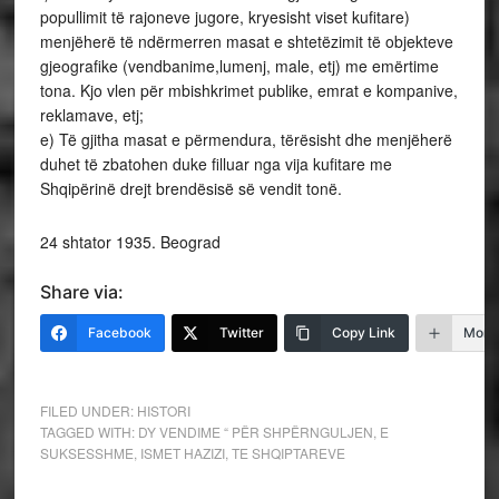
popullimit të rajoneve jugore, kryesisht viset kufitare)
menjëherë të ndërmerren masat e shtetëzimit të objekteve
gjeografike (vendbanime,lumenj, male, etj) me emërtime
tona. Kjo vlen për mbishkrimet publike, emrat e kompanive,
reklamave, etj;
e) Të gjitha masat e përmendura, tërësisht dhe menjëherë
duhet të zbatohen duke filluar nga vija kufitare me
Shqipërinë drejt brendësisë së vendit tonë.
24 shtator 1935. Beograd
Share via:
Facebook
Twitter
Copy Link
More
FILED UNDER:
HISTORI
TAGGED WITH:
DY VENDIME “ PËR SHPËRNGULJEN
,
E
SUKSESSHME
,
ISMET HAZIZI
,
TE SHQIPTAREVE