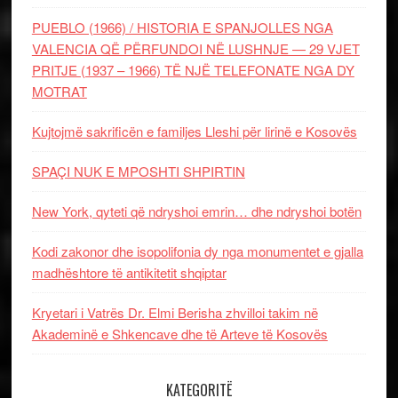
PUEBLO (1966) / HISTORIA E SPANJOLLES NGA
VALENCIA QË PËRFUNDOI NË LUSHNJE — 29 VJET
PRITJE (1937 – 1966) TË NJË TELEFONATE NGA DY
MOTRAT
Kujtojmë sakrificën e familjes Lleshi për lirinë e Kosovës
SPAÇI NUK E MPOSHTI SHPIRTIN
New York, qyteti që ndryshoi emrin… dhe ndryshoi botën
Kodi zakonor dhe isopolifonia dy nga monumentet e gjalla
madhështore të antikitetit shqiptar
Kryetari i Vatrës Dr. Elmi Berisha zhvilloi takim në
Akademinë e Shkencave dhe të Arteve të Kosovës
KATEGORITË