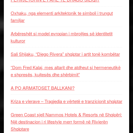
Oxhaku, nga elementi arkitektonik te simboli i trungut
familjar
Arbëreshët si model evropian i mbrojtjes së identitetit
kulturor
Sali Shijaku, “Diego Rivera” shqiptar i artit tonë kombëtar
“Dom Fred Kalaj, mes altarit dhe atdheut si hermeneutikë
e shpresës, kujtesës dhe shërbimit”
A PO ARMATOSET BALLKANI?
Kriza e vlerave – Tragjedia e vërtetë e tranzicionit shqiptar
Green Coast sjell Nammos Hotels & Resorts në Shqipëri:
Një destinacion i ri lifestyle merr formë në Rivierën
Shqiptare