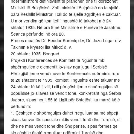
ndërministrore definitivisht të pranohen dhe t’i dorëzohet
Ministrit të Bujqësisë. Zoti ministër i Bujqësisë do ta sjellë
para Këshillit Ministror, i cili do të sjellë zgjidhjen e caktuar.
U mor vendim që komiteti i ngushtë të takohet më 24
shtator 1935. Në ora 9 në Ministrinë e Punëve të Jashtme.
Seanca përfundoi në ora 20.
Proces mbajtës Dr. Feodor Koreniç d.v, Dr. Jozo Logar d.v.
Takimin e kryesoi Ilia Milikić d. v.
20 shtator 1935. Beograd
Projekti i Konferencës së Komitetit të Ngushtë mbi
shpërnguljen e elementit jo-sllav nga jugu i Serbisë
Për zgjidhjen e vendimeve te Konferencës ndërministrore
të 20 shtatorit të 1935, komiteti i ngushtë është takuar më
24 shtator të këtij viti, i cili për çështjen e shpërnguljes së
popullsisë jo-sllaves së vendit tonë, konkretisht nga Serbia
Jugore, sipas nenit 55 të Ligjit për Shtetësi, ka marrë këtë
përfundim:
1. Çështjen e shpërnguljes duhet rregulluar sa më shpejt
sipas konventës speciale midis vendit tonë dhe Turqisë, si
dhe në mes vendit tonë dhe Shqipërisë, sipas formës që
kjo çështje është rregulluar ndërmjet Turqisë dhe