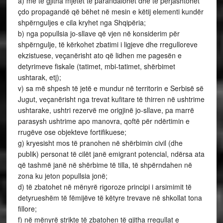
a) me të gjitha mjetet të parandalohet dhe të përjashtohet
çdo propagandë që bëhet në mesin e këtij elementi kundër
shpërnguljes e cila kryhet nga Shqipëria;
b) nga popullsia jo-sllave që vjen në konsiderim për
shpërngulje, të kërkohet zbatimi i ligjeve dhe rregulloreve
ekzistuese, veçanërisht ato që lidhen me pagesën e
detyrimeve fiskale (tatimet, mbi-tatimet, shërbimet
ushtarak, etj);
v) sa më shpesh të jetë e mundur në territorin e Serbisë së
Jugut, veçanërisht nga trevat kufitare të thirren në ushtrime
ushtarake, ushtri rezervë me origjinë jo-sllave, pa marrë
parasysh ushtrime apo manovra, qoftë për ndërtimin e
rrugëve ose objekteve fortifikuese;
g) kryesisht mos të pranohen në shërbimin civil (dhe
publik) personat të cilët janë emigrant potencial, ndërsa ata
që tashmë janë në shërbime të tilla, të shpërndahen në
zona ku jeton popullsia jonë;
d) të zbatohet në mënyrë rigoroze principi i arsimimit të
detyrueshëm të fëmijëve të këtyre trevave në shkollat tona
fillore;
f) në mënyrë strikte të zbatohen të gjitha rregullat e