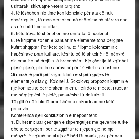
ushtarak, shkruajnë vetëm turqisht;
4. të lëshohen njoftime konfidenciale për ata që nuk
shpërngulen, të mos pranohen në shërbime shtetërore dhe
as në shërbime publike ;
5. këto treva të shënohen me emra tonë nacional ;
6. të krijojmë zonën e banuar me elemente tona përgjatë
kufirit shqiptar. Për këtë qëllim, të fillojmë kolonizimin e
hapësirave pran kufitare, kështu që të shkojnë në mënyrë
sistematike në drejtim të brendshëm. Kjo çështje të zgjidhet
pjesë-pjesë, planin e aprovuar për 10 vitet e ardhshme.
Si masë të parë për organizimin e shpërnguljes të
elementit jo sllav g. Kolonel J. Sokoloviq propozon krijimin e
një komiteti të përhershëm intern, i cili do të mbetet i tubuar
me përgjegjësi të plotë, pavarësisht juridiksionit.
Të gjithë që ishin të pranishëm u dakorduan me këtë
propozim.
Konferenca sjell konkluzionin e mëposhtëm:
1. Duhet iniciuar çështjen e shpërnguljes me qeverinë turke
dhe të përpiqemi për të zgjidhur të njëjtën gjë në një
mënyrë të ngjashme si ajo që bëri Rumania, pra përmes