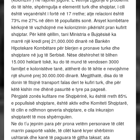
do të ishte, shpërngulja e elementit turk dhe shqiptar, i cili
është veçanërisht i fortë në 17 rrethe; atje relacioni është
73% me 27% në dëm të popullatës sonë. Arsyet kombëtare
kërkojnë të vazhdojmë me kolonizimin pikërisht pran kufirit
shqiptar. Për këtë qëllim, tani Ministria e Bujqësisë ka
marrë një kredi prej 21,000.000 dinarë në Bankën
Hipotekare Kombëtare për blerjen e pronave turke dhe
shqiptare në jug të Serbisë. Nëse dëshirohet të blihen
15.000 hektarë tokë, ku do të mund të vendosen 3000
familjet e kolonistëve tanë, atëherë do të ishte e nevojshme
një shumë prej 30.000.000 dinarë. Megjithatë, disa do të
donin të fitojnë transport falas deri te kufiri turk, dhe për
këtë kishin me dhënë pasuritë e tyre pa pagesë.
Përgjatë zonës kufitare me Shqipërinë, ku është rreth 85%
e popullsisë shqiptare, është aktiv edhe Komiteti Shqiptarë,
të cilin e ndihmon qeveria shqiptare, e cila inkurajon
shqiptarët të mos shpërngulen.
Ne do t’u jepnim para për prona vetëm personave të cilët
marrin pasportë valide, të cilët kanë kryer shërbimin
ushtarak dhe kanë të paguara të gjitha taksat; ata