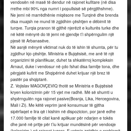
vendosën në masë të dendur në rajonet kufitare (në disa
rrethe mbi 90% nga numri i popullsisë së përgjithshme).
Ne jemi në marrëdhënie miqësore me Turqinë dhe brenda
disa muajsh ne mund të zgjidhim çështjen e dëbimit të
turqve. Turqia pranon të gjithë njerëzit e kulturës turke dhe
në këtë mënyrë do të jemi në gjendje t’i shpërngulim një
pjesë të Arbanasëve.
Në asnjë mënyrë viktimat nuk do të ishin të shumta, për tu
zgjidhur kjo çështje. Ministria e Bujqësisë, me anë të një
organizimi të planifikuar, duhet ta shkatërroj kompleksin
Arnaut, duke i vendosur në çdo fshat disa familje tona, dhe
përgjatë kufirit me Shqipërinë duhet krijuar një brez të
pastër pa shqiptarë.
Z. Vojislav MAGOVÇEVIQ thotë se Ministria e Bujqësisë
kryen kolonizimin për 15 vjet me radhë. Më së shumti u
shpërngulën nga rajonet pasive(Bosnja, Lika, Hercegovina,
Mali i Zi). Me këtë veprim janë konsumuar të gjitha
sipërfaqet e lira që i kishim në dispozicion, por janë edhe
17.000 familje të cilat kanë aplikuar për ndarjen e tokës
dhe janë në pritje për t’iu krijuar mundësinë për vendosje
(kolonizim ) në rajonet jugore. E vetmja zgjidhje e problemit