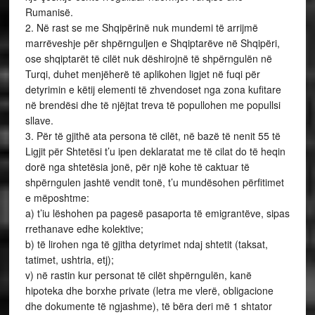
Rumanisë.
2. Në rast se me Shqipërinë nuk mundemi të arrijmë
marrëveshje për shpërnguljen e Shqiptarëve në Shqipëri,
ose shqiptarët të cilët nuk dëshirojnë të shpërngulën në
Turqi, duhet menjëherë të aplikohen ligjet në fuqi për
detyrimin e këtij elementi të zhvendoset nga zona kufitare
në brendësi dhe të njëjtat treva të popullohen me popullsi
sllave.
3. Për të gjithë ata persona të cilët, në bazë të nenit 55 të
Ligjit për Shtetësi t’u ipen deklaratat me të cilat do të heqin
dorë nga shtetësia jonë, për një kohe të caktuar të
shpërngulen jashtë vendit tonë, t’u mundësohen përfitimet
e mëposhtme:
a) t’iu lëshohen pa pagesë pasaporta të emigrantëve, sipas
rrethanave edhe kolektive;
b) të lirohen nga të gjitha detyrimet ndaj shtetit (taksat,
tatimet, ushtria, etj);
v) në rastin kur personat të cilët shpërngulën, kanë
hipoteka dhe borxhe private (letra me vlerë, obligacione
dhe dokumente të ngjashme), të bëra deri më 1 shtator