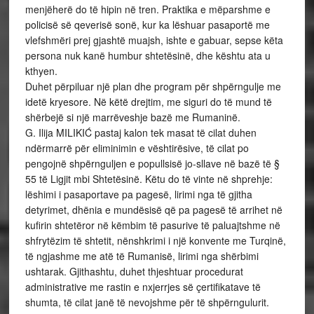
menjëherë do të hipin në tren. Praktika e mëparshme e
policisë së qeverisë sonë, kur ka lëshuar pasaportë me
vlefshmëri prej gjashtë muajsh, ishte e gabuar, sepse këta
persona nuk kanë humbur shtetësinë, dhe kështu ata u
kthyen.
Duhet përpiluar një plan dhe program për shpërngulje me
idetë kryesore. Në këtë drejtim, me siguri do të mund të
shërbejë si një marrëveshje bazë me Rumaninë.
G. Ilija MILIKIĆ pastaj kalon tek masat të cilat duhen
ndërmarrë për eliminimin e vështirësive, të cilat po
pengojnë shpërnguljen e popullsisë jo-sllave në bazë të §
55 të Ligjit mbi Shtetësinë. Këtu do të vinte në shprehje:
lëshimi i pasaportave pa pagesë, lirimi nga të gjitha
detyrimet, dhënia e mundësisë që pa pagesë të arrihet në
kufirin shtetëror në këmbim të pasurive të paluajtshme në
shfrytëzim të shtetit, nënshkrimi i një konvente me Turqinë,
të ngjashme me atë të Rumanisë, lirimi nga shërbimi
ushtarak. Gjithashtu, duhet thjeshtuar procedurat
administrative me rastin e nxjerrjes së çertifikatave të
shumta, të cilat janë të nevojshme për të shpërngulurit.