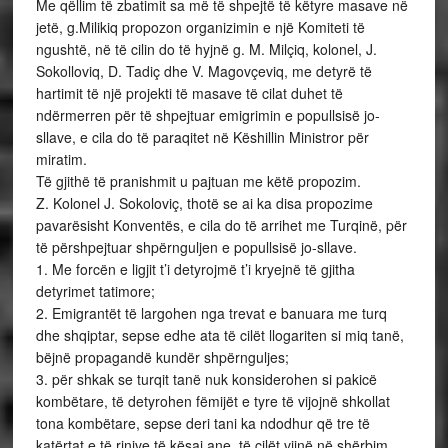
Me qëllim të zbatimit sa më të shpejtë të këtyre masave në
jetë, g.Milikiq propozon organizimin e një Komiteti të
ngushtë, në të cilin do të hyjnë g. M. Milçiq, kolonel, J.
Sokolloviq, D. Tadiç dhe V. Magovçeviq, me detyrë të
hartimit të një projekti të masave të cilat duhet të
ndërmerren për të shpejtuar emigrimin e popullsisë jo-
sllave, e cila do të paraqitet në Këshillin Ministror për
miratim.
Të gjithë të pranishmit u pajtuan me këtë propozim.
Z. Kolonel J. Sokoloviç, thotë se ai ka disa propozime
pavarësisht Konventës, e cila do të arrihet me Turqinë, për
të përshpejtuar shpërnguljen e popullsisë jo-sllave.
1. Me forcën e ligjit t’i detyrojmë t’i kryejnë të gjitha
detyrimet tatimore;
2. Emigrantët të largohen nga trevat e banuara me turq
dhe shqiptar, sepse edhe ata të cilët llogariten si miq tanë,
bëjnë propagandë kundër shpërnguljes;
3. për shkak se turqit tanë nuk konsiderohen si pakicë
kombëtare, të detyrohen fëmijët e tyre të vijojnë shkollat
tona kombëtare, sepse deri tani ka ndodhur që tre të
katërtat e të rinjve të kësaj ane, të cilët vijnë në shërbim