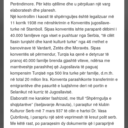
Perëndimore. Për këto qëllime dhe u përpiluan një varg
elaboratesh dhe planesh.
Një kontrollim i kaosit të shpërnguljes është legalizuar më
11 korrik 1938 me nënshkrimin e Konventës jugosllave-
turke në Stamboll. Sipas konventës ishte paraparë dëbimi i
40.000 familjeve nga viset e pushtuar nga Serbia, “të cilët
flasin turqisht dhe kanë kulturë turke” nga 46 rrethet e
banovinave të Vardarit, Zetës dhe Moravës. Sipas
konventës së përmendur, Turqia ka qenë e detyruar të
pranoj 40.000 familje brenda gjashtë viteve, ndërsa me
marrëveshje parashihej që Jugosllavia të paguaj
kompensim Turqisë nga 500 lira turke për familje, d.m.th.
në total 20 milion lira. Konventa parashikonte transferimin e
emigrantëve dhe pasuritë e luajtshme deri në portin e
Selanikut në kurriz të Jugosllavisë.
Elaboratit me karakter fashizoid, me titull “Shpërngulja e
shqiptarëve” (Iseljavanje Arnauta), i paraqitur në klubin
Kulturor Serb më 7 mars 937 të cilin e hartoi Dr. Vasa
Çubriloviq, i parapriu një sërë veprimesh të kreut polit serb.
Me këtë rast, po paraqesim dy dokumente që i paraprijnë