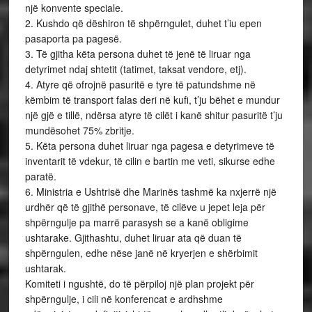
një konvente speciale.
2. Kushdo që dëshiron të shpërngulet, duhet t’iu epen
pasaporta pa pagesë.
3. Të gjitha këta persona duhet të jenë të liruar nga
detyrimet ndaj shtetit (tatimet, taksat vendore, etj).
4. Atyre që ofrojnë pasuritë e tyre të patundshme në
këmbim të transport falas deri në kufi, t’ju bëhet e mundur
një gjë e tillë, ndërsa atyre të cilët i kanë shitur pasuritë t’ju
mundësohet 75% zbritje.
5. Këta persona duhet liruar nga pagesa e detyrimeve të
inventarit të vdekur, të cilin e bartin me veti, sikurse edhe
paratë.
6. Ministria e Ushtrisë dhe Marinës tashmë ka nxjerrë një
urdhër që të gjithë personave, të cilëve u jepet leja për
shpërngulje pa marrë parasysh se a kanë obligime
ushtarake. Gjithashtu, duhet liruar ata që duan të
shpërngulen, edhe nëse janë në kryerjen e shërbimit
ushtarak.
Komiteti i ngushtë, do të përpiloj një plan projekt për
shpërngulje, i cili në konferencat e ardhshme