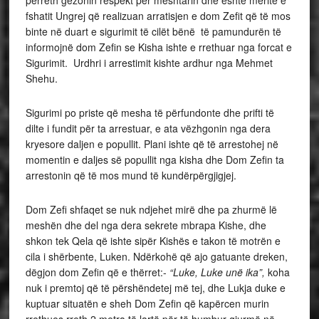
përreth gëzonin respekt për meshtarin dhe është meritë e
fshatit Ungrej që realizuan arratisjen e dom Zefit që të mos
binte në duart e sigurimit të cilët bënë të pamundurën të
informojnë dom Zefin se Kisha ishte e rrethuar nga forcat e
Sigurimit. Urdhri i arrestimit kishte ardhur nga Mehmet
Shehu.
Sigurimi po priste që mesha të përfundonte dhe prifti të
dilte i fundit për ta arrestuar, e ata vëzhgonin nga dera
kryesore daljen e popullit. Plani ishte që të arrestohej në
momentin e daljes së popullit nga kisha dhe Dom Zefin ta
arrestonin që të mos mund të kundërpërgjigjej.
Dom Zefi shfaqet se nuk ndjehet mirë dhe pa zhurmë lë
meshën dhe del nga dera sekrete mbrapa Kishe, dhe
shkon tek Qela që ishte sipër Kishës e takon të motrën e
cila i shërbente, Luken. Ndërkohë që ajo gatuante dreken,
dëgjon dom Zefin që e thërret:-
“Luke, Luke unë ika”,
koha
nuk i premtoj që të përshëndetej më tej, dhe Lukja duke e
kuptuar situatën e sheh Dom Zefin që kapërcen murin