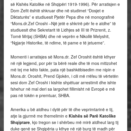
së Kishës Katolike në Shqipëri 1919-1996). Për arratisjen e
Dom Zefit është shkruar dhe në studimet “Dosjet e
Diktaturës” e studiuesit Pjetër Pepa dhe në monografinë
“Mons.dr.Zef Oroshi –Një jetë e shkrirë për fe e atdhe” të
studiuesit dhe Sekretarit të Lidhjes së III të Prizrenit, z.
Tomë Mrijaj (SHBA) dhe në veprën e Nikollë Melyshit,
“Ngjarje Historike, të ndime, të pame e të jetueme”.
Momenti i arratisjes së Mons.dr. Zef Oroshit është kthyer
në një legjend, por për ta bërë reale dhe të mos mitizohet
më tej me këto fakte, pata një bashkëbisedim me nipin e
Mons.dr. Oroshit, Prend Gjokën, i cili më rrëfeu të vërtetën
sesi dom Zef Oroshi i kishte shpëtuar arrestimit dhe ishte
fshehur në mal deri sa largohet fillimisht në Evropë e më
pas në tokën e premtuar, SHBA.
Amerika u bë atdheu i dytë për të dhe veprimtarinë e tij,
atje la gjurmë me themelimin e
Kishës së Parë Katolike
Shqiptare
, kjo tregon se i shërbeu më mirë atdheut larg tij
duke qenë se Shqipëria u kthye në një burg të madh për