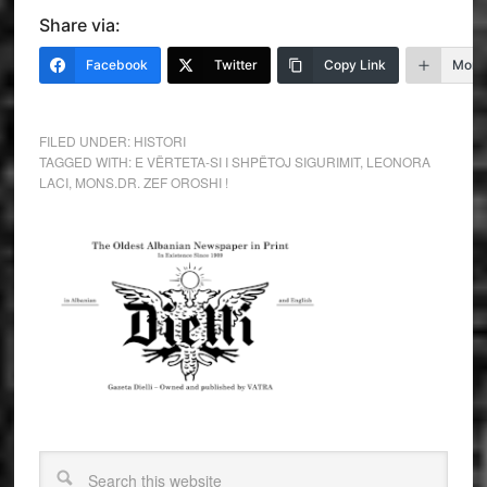
Share via:
Facebook
Twitter
Copy Link
More
FILED UNDER:
HISTORI
TAGGED WITH:
E VËRTETA-SI I SHPËTOJ SIGURIMIT
,
LEONORA
LACI
,
MONS.DR. ZEF OROSHI !