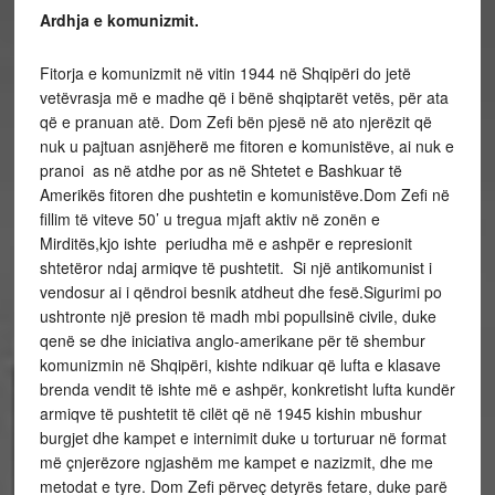
Ardhja e komunizmit.
Fitorja e komunizmit në vitin 1944 në Shqipëri do jetë
vetëvrasja më e madhe që i bënë shqiptarët vetës, për ata
që e pranuan atë. Dom Zefi bën pjesë në ato njerëzit që
nuk u pajtuan asnjëherë me fitoren e komunistëve, ai nuk e
pranoi as në atdhe por as në Shtetet e Bashkuar të
Amerikës fitoren dhe pushtetin e komunistëve.Dom Zefi në
fillim të viteve 50’ u tregua mjaft aktiv në zonën e
Mirditës,kjo ishte periudha më e ashpër e represionit
shtetëror ndaj armiqve të pushtetit. Si një antikomunist i
vendosur ai i qëndroi besnik atdheut dhe fesë.Sigurimi po
ushtronte një presion të madh mbi popullsinë civile, duke
qenë se dhe iniciativa anglo-amerikane për të shembur
komunizmin në Shqipëri, kishte ndikuar që lufta e klasave
brenda vendit të ishte më e ashpër, konkretisht lufta kundër
armiqve të pushtetit të cilët që në 1945 kishin mbushur
burgjet dhe kampet e internimit duke u torturuar në format
më çnjerëzore ngjashëm me kampet e nazizmit, dhe me
metodat e tyre. Dom Zefi përveç detyrës fetare, duke parë