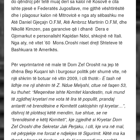
do qëndroj për tetë muaj deri sa kaloi në Kosovë e cila
ishte pjesë e Federatës Jugosllave, me gjithë vështirësitë
dhe i plagosur kalon në Mitrovicë e nga aty sëbashku me
Atë Daniel Gjeçajn O.F.M, Atë Ambroz Martinin O.F.M, dhe
Nikollë Kimzen, pas garancive që i dhanë Dera e
Gjomarkut e personalisht Kapidan Ndoi, shkojnë në Itali.
Nga aty, në vitet ’60 Mons.Oroshi niset drejt Shteteve të
Bashkuara të Amerikës.
Për veprimtarinë në male të Dom Zef Oroshit na jep të
dhëna Bep Kuqani ish i burgosur politik për shumë vite, në
një shkrim të botuar në vitin 2009, i cili thotë:-
E tash në
lidhje me nji shënim të Z. Ndue Melyshi, citue në faqen 53,
ku thuhet: “Meqenëse ishte Komitet klandestin, nuk mund
të zgjidhej kryetari me vota të lira të popullit, prandaj
antarët në brendësine e Komitetit caktojshin nji kryetar…”,
dishroj të plotësoj këtë mendim, tue shtue, se ne
“brendësinë e këtij Komiteti”, kje zgjedhë si Kryetar Dom
Zef Oroshi dhe Sekretar Jak Perjaku, i cili, kje vra në mal,
në përpjekje me forcat e ndjekjes të Sigurimit. Këtë ma ka