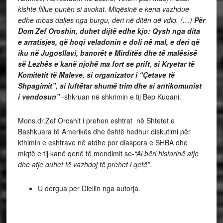
kishte fillue punën si avokat. Miqësinë e kena vazhdue
edhe mbas daljes nga burgu, deri në ditën që vdiq. (…)
Për
Dom Zef Oroshin, duhet dijtë edhe kjo:
Qysh nga dita
e arratisjes, që hoqi veladonin e doli në mal, e deri që
iku në Jugosllavi, banorët e Mirditës dhe të malësisë
së Lezhës e kanë njohë ma fort se prift, si Kryetar të
Komitetit të Maleve, si organizator i “Çetave të
Shpagimit”, si luftëtar shumë trim dhe si antikomunist
i vendosun”
-shkruan në shkrimin e tij Bep Kuqani.
Mons.dr.Zef Oroshit i prehen eshtrat në Shtetet e
Bashkuara të Amerikës dhe është hedhur diskutimi për
kthimin e eshtrave në atdhe por diaspora e SHBA dhe
miqtë e tij kanë qenë të mendimit se-
“Ai bëri historinë atje
dhe atje duhet të vazhdoj të prehet i qetë”.
U dergua per Diellin nga autorja.