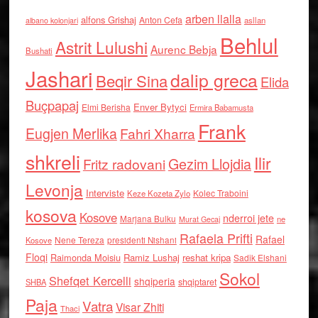
arben llalla
alfons Grishaj
Anton Cefa
asllan
albano kolonjari
Behlul
Astrit Lulushi
Aurenc Bebja
Bushati
Jashari
dalip greca
Beqir Sina
Elida
Buçpapaj
Enver Bytyci
Elmi Berisha
Ermira Babamusta
Frank
Eugjen Merlika
Fahri Xharra
shkreli
Ilir
Gezim Llojdia
Fritz radovani
Levonja
Interviste
Kolec Traboini
Keze Kozeta Zylo
kosova
Kosove
nderroi jete
Marjana Bulku
ne
Murat Gecaj
Rafaela Prifti
Rafael
Nene Tereza
Kosove
presidenti Nishani
Floqi
Raimonda Moisiu
Ramiz Lushaj
reshat kripa
Sadik Elshani
Sokol
Shefqet Kercelli
shqiperia
shqiptaret
SHBA
Paja
Vatra
Visar Zhiti
Thaci