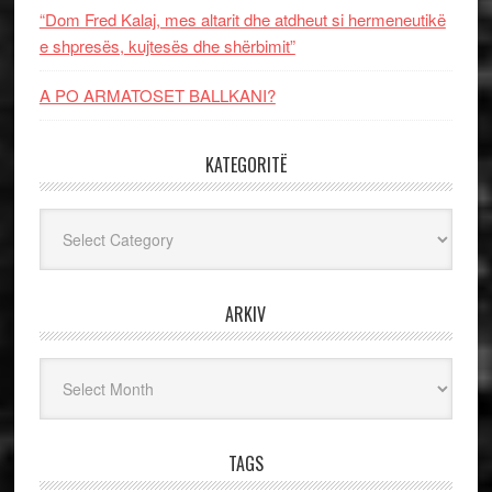
“Dom Fred Kalaj, mes altarit dhe atdheut si hermeneutikë
e shpresës, kujtesës dhe shërbimit”
A PO ARMATOSET BALLKANI?
KATEGORITË
Kategoritë
ARKIV
Arkiv
TAGS