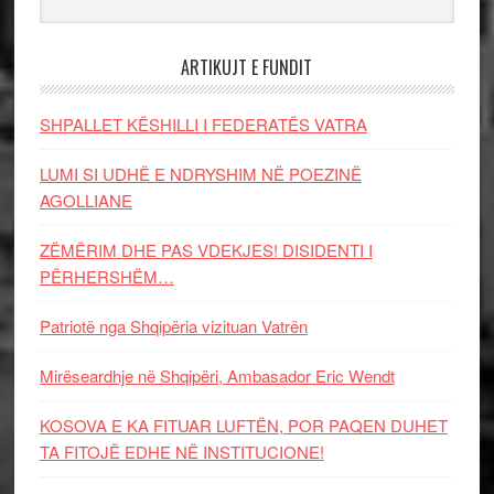
ARTIKUJT E FUNDIT
SHPALLET KËSHILLI I FEDERATËS VATRA
LUMI SI UDHË E NDRYSHIM NË POEZINË
AGOLLIANE
ZËMËRIM DHE PAS VDEKJES! DISIDENTI I
PËRHERSHËM…
Patriotë nga Shqipëria vizituan Vatrën
Mirëseardhje në Shqipëri, Ambasador Eric Wendt
KOSOVA E KA FITUAR LUFTËN, POR PAQEN DUHET
TA FITOJË EDHE NË INSTITUCIONE!