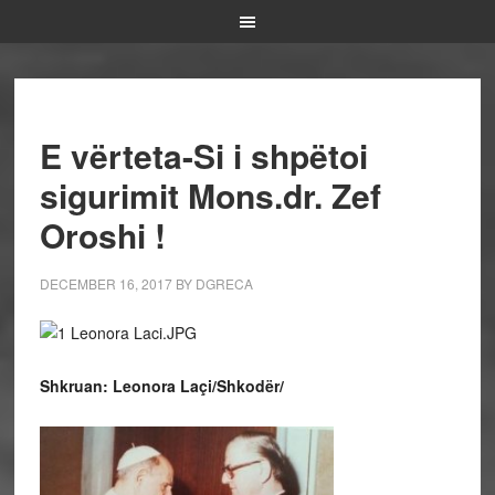
E vërteta-Si i shpëtoi
sigurimit Mons.dr. Zef
Oroshi !
DECEMBER 16, 2017
BY
DGRECA
Shkruan: Leonora Laçi/Shkodër/