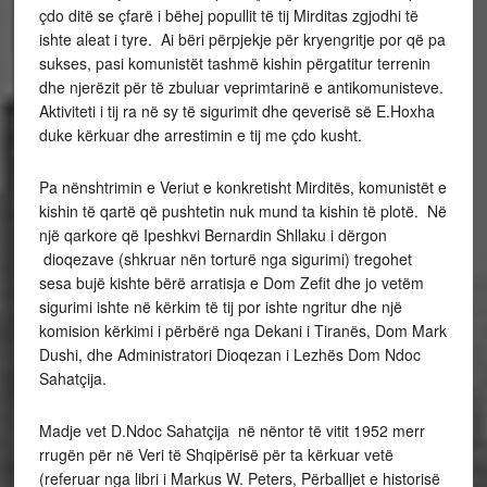
çdo ditë se çfarë i bëhej popullit të tij Mirditas zgjodhi të
ishte aleat i tyre. Ai bëri përpjekje për kryengritje por që pa
sukses, pasi komunistët tashmë kishin përgatitur terrenin
dhe njerëzit për të zbuluar veprimtarinë e antikomunisteve.
Aktiviteti i tij ra në sy të sigurimit dhe qeverisë së E.Hoxha
duke kërkuar dhe arrestimin e tij me çdo kusht.
Pa nënshtrimin e Veriut e konkretisht Mirditës, komunistët e
kishin të qartë që pushtetin nuk mund ta kishin të plotë. Në
një qarkore që Ipeshkvi Bernardin Shllaku i dërgon
dioqezave (shkruar nën torturë nga sigurimi) tregohet
sesa bujë kishte bërë arratisja e Dom Zefit dhe jo vetëm
sigurimi ishte në kërkim të tij por ishte ngritur dhe një
komision kërkimi i përbërë nga Dekani i Tiranës, Dom Mark
Dushi, dhe Administratori Dioqezan i Lezhës Dom Ndoc
Sahatçija.
Madje vet D.Ndoc Sahatçija në nëntor të vitit 1952 merr
rrugën për në Veri të Shqipërisë për ta kërkuar vetë
(referuar nga libri i Markus W. Peters, Përballjet e historisë