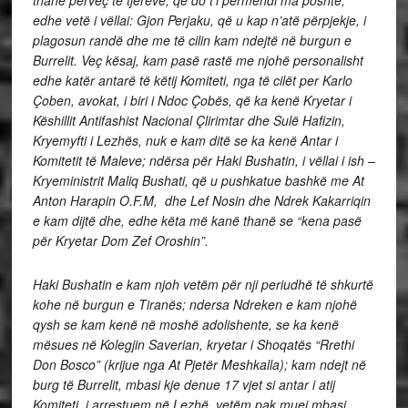
thanë përveç të tjerëve, që do t’i permendi ma poshtë,
edhe vetë i vëllai: Gjon Perjaku, që u kap n’atë përpjekje, i
plagosun randë dhe me të cilin kam ndejtë në burgun e
Burrelit. Veç kësaj, kam pasë rastë me njohë personalisht
edhe katër antarë të këtij Komiteti, nga të cilët per Karlo
Çoben, avokat, i biri i Ndoc Çobës, që ka kenë Kryetar i
Këshillit Antifashist Nacional Çlirimtar dhe Sulë Hafizin,
Kryemyfti i Lezhës, nuk e kam ditë se ka kenë Antar i
Komitetit të Maleve; ndërsa për Haki Bushatin, i vëllai i ish –
Kryeministrit Maliq Bushati, që u pushkatue bashkë me At
Anton Harapin O.F.M, dhe Lef Nosin dhe Ndrek Kakarriqin
e kam dijtë dhe, edhe këta më kanë thanë se “kena pasë
për Kryetar Dom Zef Oroshin”.
Haki Bushatin e kam njoh vetëm për nji periudhë të shkurtë
kohe në burgun e Tiranës; ndersa Ndreken e kam njohë
qysh se kam kenë në moshë adolishente, se ka kenë
mësues në Kolegjin Saverian, kryetar i Shoqatës “Rrethi
Don Bosco” (krijue nga At Pjetër Meshkalla); kam ndejt në
burg të Burrelit, mbasi kje denue 17 vjet si antar i atij
Komiteti, i arrestuem në Lezhë, vetëm pak muej mbasi