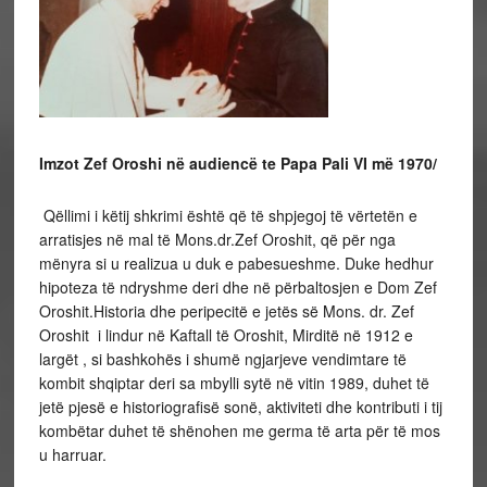
Imzot Zef Oroshi në audiencë te Papa Pali VI më 1970/
Qëllimi i këtij shkrimi është që të shpjegoj të vërtetën e
arratisjes në mal të Mons.dr.Zef Oroshit, që për nga
mënyra si u realizua u duk e pabesueshme. Duke hedhur
hipoteza të ndryshme deri dhe në përbaltosjen e Dom Zef
Oroshit.Historia dhe peripecitë e jetës së Mons. dr. Zef
Oroshit i lindur në Kaftall të Oroshit, Mirditë në 1912 e
largët , si bashkohës i shumë ngjarjeve vendimtare të
kombit shqiptar deri sa mbylli sytë në vitin 1989, duhet të
jetë pjesë e historiografisë sonë, aktiviteti dhe kontributi i tij
kombëtar duhet të shënohen me germa të arta për të mos
u harruar.