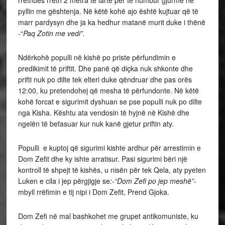
rrethues rreth 2 metra të lartë për të humbur gjurmë në
pyllin me gështenja. Në këtë kohë ajo është kujtuar që të
marr pardysyn dhe ja ka hedhur matanë murit duke i thënë
-“
Paq Zotin me vedi”.
Ndërkohë populli në kishë po priste përfundimin e
predikimit të priftit. Dhe panë që diçka nuk shkonte dhe
prifti nuk po dilte tek elteri duke qëndruar dhe pas orës
12:00, ku pretendohej që mesha të përfundonte. Në këtë
kohë forcat e sigurimit dyshuan se pse populli nuk po dilte
nga Kisha. Kështu ata vendosin të hyjnë në Kishë dhe
ngelën të befasuar kur nuk kanë gjetur priftin aty.
Populli e kuptoj që sigurimi kishte ardhur për arrestimin e
Dom Zefit dhe ky ishte arratisur. Pasi sigurimi bëri një
kontroll të shpejt të kishës, u nisën për tek Qela, aty pyeten
Luken e cila i jep përgjigje se
:-“Dom Zefi po jep meshë”-
mbyll rrëfimin e tij nipi i Dom Zefit, Prend Gjoka.
Dom Zefi në mal bashkohet me grupet antikomuniste, ku