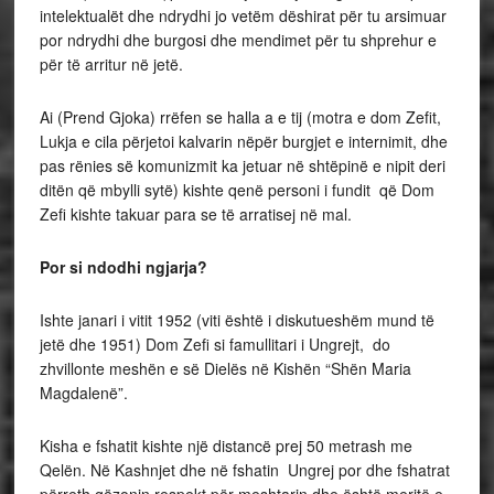
intelektualët dhe ndrydhi jo vetëm dëshirat për tu arsimuar
por ndrydhi dhe burgosi dhe mendimet për tu shprehur e
për të arritur në jetë.
Ai (Prend Gjoka) rrëfen se halla a e tij (motra e dom Zefit,
Lukja e cila përjetoi kalvarin nëpër burgjet e internimit, dhe
pas rënies së komunizmit ka jetuar në shtëpinë e nipit deri
ditën që mbylli sytë) kishte qenë personi i fundit që Dom
Zefi kishte takuar para se të arratisej në mal.
Por si ndodhi ngjarja?
Ishte janari i vitit 1952 (viti është i diskutueshëm mund të
jetë dhe 1951) Dom Zefi si famullitari i Ungrejt, do
zhvillonte meshën e së Dielës në Kishën “Shën Maria
Magdalenë”.
Kisha e fshatit kishte një distancë prej 50 metrash me
Qelën. Në Kashnjet dhe në fshatin Ungrej por dhe fshatrat