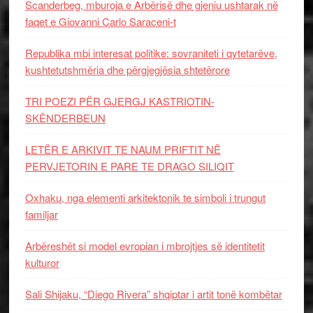
Scanderbeg, mburoja e Arbërisë dhe gjeniu ushtarak në
faqet e Giovanni Carlo Saraceni-t
Republika mbi interesat politike: sovraniteti i qytetarëve,
kushtetutshmëria dhe përgjegjësia shtetërore
TRI POEZI PËR GJERGJ KASTRIOTIN-
SKËNDERBEUN
LETËR E ARKIVIT TE NAUM PRIFTIT NË
PERVJETORIN E PARE TE DRAGO SILIQIT
Oxhaku, nga elementi arkitektonik te simboli i trungut
familjar
Arbëreshët si model evropian i mbrojtjes së identitetit
kulturor
Sali Shijaku, “Diego Rivera” shqiptar i artit tonë kombëtar