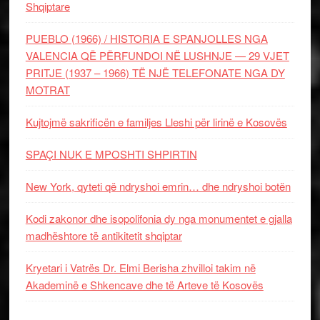
Shqiptare
PUEBLO (1966) / HISTORIA E SPANJOLLES NGA
VALENCIA QË PËRFUNDOI NË LUSHNJE — 29 VJET
PRITJE (1937 – 1966) TË NJË TELEFONATE NGA DY
MOTRAT
Kujtojmë sakrificën e familjes Lleshi për lirinë e Kosovës
SPAÇI NUK E MPOSHTI SHPIRTIN
New York, qyteti që ndryshoi emrin… dhe ndryshoi botën
Kodi zakonor dhe isopolifonia dy nga monumentet e gjalla
madhështore të antikitetit shqiptar
Kryetari i Vatrës Dr. Elmi Berisha zhvilloi takim në
Akademinë e Shkencave dhe të Arteve të Kosovës