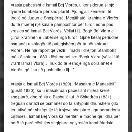
Vrasja pabesisht e Ismail Bej Vlorës, u konsiderua si një
fyerje kombëtare për shqiptarët. Ajo ngjalli zemërim të
thellë në Jugun e Shqipërisë. Megjithatë, krahina e Vlorës
do të mbetej një kala e pamposhtur për turqit edhe pas
vrasjes së Ismail Bej Vlorës. Vëllai i tij, Beqir Bej Vlora e
çliroi krahinën e Labërisë nga turqit. Gjatë kësaj periudhe
osmanët u shfaqën të pafuqishëm për ta nënshtruar
Vlorën. Në një raport që veziri i madh i drejton Stambollit
më 12 shtator 1830, dëshmohet se: “Beqir Vlora (vëllai i të
vrarit Ismail Vlora)… nuk do të lëshojë nga dora anët e
Vlorës, që i ka në pushtetin e tij…”
Vrasja e Ismail Bej Vlorës (1829), “Masakra e Manastirit”
(gusht 1830), ku u masakruan pabesisht mijëra krerë
shqiptarë, dhe rënia e Pashallëkut të Shkodrës (1831),
treguan qartazi se osmanët do ta shtypnin dhunshëm çdo
tentativë për shkëputje të trojeve shqiptare nga perandoria.
Gjithsesi, Ismail Bej Vlora ka meritën e madhe që i dha për
herë të parë çështjes shqiptare ngjyresën kombëtariste.