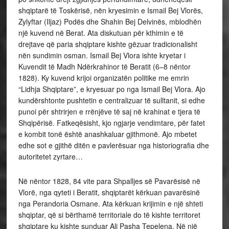
shqiptarë të Toskërisë, nën kryesimin e Ismail Bej Vlorës,
Zylyftar (Iljaz) Podës dhe Shahin Bej Delvinës, mblodhën
një kuvend në Berat. Ata diskutuan për kthimin e të
drejtave që paria shqiptare kishte gëzuar tradicionalisht
nën sundimin osman. Ismail Bej Vlora ishte kryetar i
Kuvendit të Madh Ndërkrahinor të Beratit (6–8 nëntor
1828). Ky kuvend krijoi organizatën politike me emrin
“Lidhja Shqiptare”, e kryesuar po nga Ismail Bej Vlora. Ajo
kundërshtonte pushtetin e centralizuar të sulltanit, si edhe
punoi për shtrirjen e rrënjëve të saj në krahinat e tjera të
Shqipërisë. Fatkeqësisht, kjo ngjarje vendimtare, për fatet
e kombit tonë është anashkaluar gjithmonë. Ajo mbetet
edhe sot e gjithë ditën e pavlerësuar nga historiografia dhe
autoritetet zyrtare…
Në nëntor 1828, 84 vite para Shpalljes së Pavarësisë në
Vlorë, nga qyteti i Beratit, shqiptarët kërkuan pavarësinë
nga Perandoria Osmane. Ata kërkuan krijimin e një shteti
shqiptar, që si bërthamë territoriale do të kishte territoret
shqiptare ku kishte sunduar Ali Pasha Tepelena. Në një