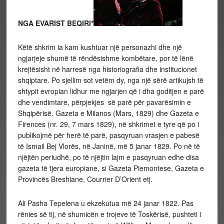
NGA EVARIST BEQIRI
*
Këtë shkrim ia kam kushtuar një personazhi dhe një
ngjarjeje shumë të rëndësishme kombëtare, por të lënë
krejtësisht në harresë nga historiografia dhe institucionet
shqiptare. Po sjellim sot vetëm dy, nga një sërë artikujsh të
shtypit evropian lidhur me ngjarjen që i dha goditjen e parë
dhe vendimtare, përpjekjes së parë për pavarësimin e
Shqipërisë. Gazeta e Milanos (Mars, 1829) dhe Gazeta e
Firences (nr. 29, 7 mars 1829), në shkrimet e tyre që po i
publikojmë për herë të parë, pasqyruan vrasjen e pabesë
të Ismail Bej Vlorës, në Janinë, më 5 janar 1829. Po në të
njëjtën periudhë, po të njëjtin lajm e pasqyruan edhe disa
gazeta të tjera europiane, si Gazeta Piemontese, Gazeta e
Provincës Breshiane, Courrier D’Orient etj.
Ali Pasha Tepelena u ekzekutua më 24 janar 1822. Pas
rënies së tij, në shumicën e trojeve të Toskërisë, pushteti i