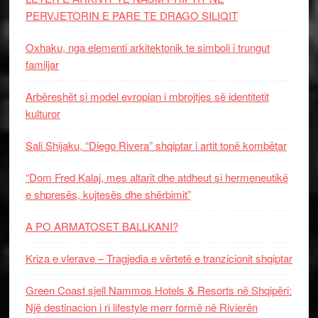
PERVJETORIN E PARE TE DRAGO SILIQIT
Oxhaku, nga elementi arkitektonik te simboli i trungut
familjar
Arbëreshët si model evropian i mbrojtjes së identitetit
kulturor
Sali Shijaku, “Diego Rivera” shqiptar i artit tonë kombëtar
“Dom Fred Kalaj, mes altarit dhe atdheut si hermeneutikë
e shpresës, kujtesës dhe shërbimit”
A PO ARMATOSET BALLKANI?
Kriza e vlerave – Tragjedia e vërtetë e tranzicionit shqiptar
Green Coast sjell Nammos Hotels & Resorts në Shqipëri:
Një destinacion i ri lifestyle merr formë në Rivierën