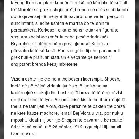
kryengritjen shqiptare kundër Turqisë, në këmbim të krijimit
të “Mbretërisë greko-shqiptare”, brenda së cilës secili komb
do të qeverisej në mënyrë të pavarur dhe vetëm personi i
sundimtarit, si edhe ushtria e marina do të ishin të
përbashkëta. Kërkesën e kanë nënshkruar 44 figura të
shquara shqiptare (ndër ta edhe pesë ortodoksë).
Kryeministri i atëhershëm grek, gjenerali Koletis, e
përkrahu këtë kërkesë. Por, kolegët e tij dhe parlamenti
grek nuk e pranuan statusin e veçantë që kërkonin
shqiptarët brenda kësaj mbretërie.
Vizioni është një element thelbësor i lidershipit. Shpesh,
idetë që përbëjnë vizionin janë aq të fuqishme sa
kapërcejnë shekujt dhe bashkojnë breza të tërë njerëzish
drejt realizimit të tyre. Vizioni i lirisë kishte hedhur rrënjë të
thella në familjen Vlora, duke përfshirë të paktën tre breza
në këtë kauzë madhore. Ismail Bej Vlora u vra, por nuk u
mposht. Ideali i tij për një Shqipëri të pavarur u bë realitet
84 vite më vonë, më 28 nëntor 1912, nga nipi i tij, Ismail
Qemal Vlora.