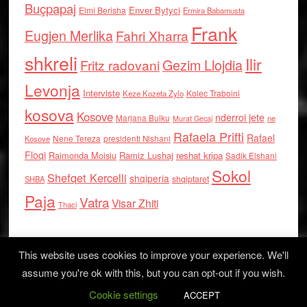
Buçpapaj
Enver Bytyci
Elmi Berisha
Ermira Babamusta
Frank
Eugjen Merlika
Fahri Xharra
shkreli
Ilir
Gezim Llojdia
Fritz radovani
Levonja
Interviste
Kolec Traboini
Keze Kozeta Zylo
kosova
Kosove
nderroi jete
Marjana Bulku
ne
Murat Gecaj
Rafaela Prifti
Rafael
Nene Tereza
Kosove
presidenti Nishani
Floqi
Raimonda Moisiu
Ramiz Lushaj
reshat kripa
Sadik Elshani
Sokol
Shefqet Kercelli
shqiperia
shqiptaret
SHBA
Paja
Vatra
Visar Zhiti
Thaci
This website uses cookies to improve your experience. We'll
assume you're ok with this, but you can opt-out if you wish.
Cookie settings
Log in
ACCEPT