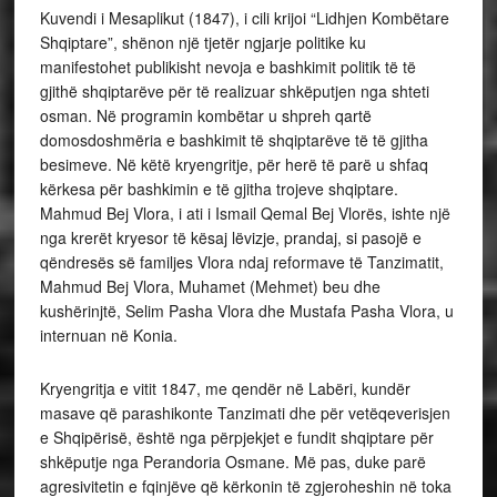
Kuvendi i Mesaplikut (1847), i cili krijoi “Lidhjen Kombëtare
Shqiptare”, shënon një tjetër ngjarje politike ku
manifestohet publikisht nevoja e bashkimit politik të të
gjithë shqiptarëve për të realizuar shkëputjen nga shteti
osman. Në programin kombëtar u shpreh qartë
domosdoshmëria e bashkimit të shqiptarëve të të gjitha
besimeve. Në këtë kryengritje, për herë të parë u shfaq
kërkesa për bashkimin e të gjitha trojeve shqiptare.
Mahmud Bej Vlora, i ati i Ismail Qemal Bej Vlorës, ishte një
nga krerët kryesor të kësaj lëvizje, prandaj, si pasojë e
qëndresës së familjes Vlora ndaj reformave të Tanzimatit,
Mahmud Bej Vlora, Muhamet (Mehmet) beu dhe
kushërinjtë, Selim Pasha Vlora dhe Mustafa Pasha Vlora, u
internuan në Konia.
Kryengritja e vitit 1847, me qendër në Labëri, kundër
masave që parashikonte Tanzimati dhe për vetëqeverisjen
e Shqipërisë, është nga përpjekjet e fundit shqiptare për
shkëputje nga Perandoria Osmane. Më pas, duke parë
agresivitetin e fqinjëve që kërkonin të zgjeroheshin në toka