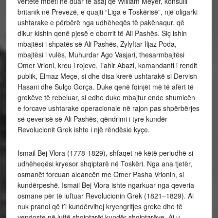
vërtetë mbeti në duar të asaj që William Meyer, konsulli
britanik në Prevezë, e quajti “Liga e Toskërisë”, një oligarki
ushtarake e përbërë nga udhëheqës të pakënaqur, që
dikur kishin qenë pjesë e oborrit të Ali Pashës. Siç ishin
mbajtësi i shpatës së Ali Pashës, Zylyftar Iljaz Poda,
mbajtësi i vulës, Muhurdar Ago Vasjari, thesarmbajtësi
Omer Vrioni, kreu i rojeve, Tahir Abazi, komandanti i rendit
publik, Elmaz Meçe, si dhe disa krerë ushtarakë si Dervish
Hasani dhe Sulço Gorça. Duke qenë fqinjët më të afërt të
grekëve të rebeluar, si edhe duke mbajtur ende shumicën
e forcave ushtarake operacionale në rajon pas shpërbërjes
së qeverisë së Ali Pashës, qëndrimi i tyre kundër
Revolucionit Grek ishte i një rëndësie kyçe.
Ismail Bej Vlora (1778-1829), shfaqet në këtë periudhë si
udhëheqësi kryesor shqiptarë në Toskëri. Nga ana tjetër,
osmanët forcuan aleancën me Omer Pasha Vrionin, si
kundërpeshë. Ismail Bej Vlora ishte ngarkuar nga qeveria
osmane për të luftuar Revolucionin Grek (1821–1829). Ai
nuk pranoi që t’i kundërvihej kryengritjes greke dhe të
vendoste në luftë shqiptarët kundër shqiptarëve. Ai u