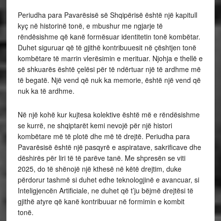
Periudha para Pavarësisë së Shqipërisë është një kapitull
kyç në historinë tonë, e mbushur me ngjarje të
rëndësishme që kanë formësuar identitetin tonë kombëtar.
Duhet siguruar që të gjithë kontribuuesit në çështjen tonë
kombëtare të marrin vlerësimin e merituar. Njohja e thellë e
së shkuarës është çelësi për të ndërtuar një të ardhme më
të begatë. Një vend që nuk ka memorie, është një vend që
nuk ka të ardhme.
Në një kohë kur kujtesa kolektive është më e rëndësishme
se kurrë, ne shqiptarët kemi nevojë për një histori
kombëtare më të plotë dhe më të drejtë. Periudha para
Pavarësisë është një pasqyrë e aspiratave, sakrificave dhe
dëshirës për liri të të parëve tanë. Me shpresën se viti
2025, do të shënojë një kthesë në këtë drejtim, duke
përdorur tashmë si duhet edhe teknologjinë e avancuar, si
Inteligjencën Artificiale, ne duhet që t’ju bëjmë drejtësi të
gjithë atyre që kanë kontribuuar në formimin e kombit
tonë.