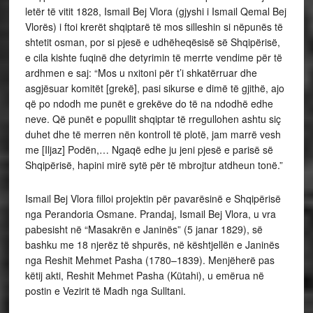
letër të vitit 1828, Ismail Bej Vlora (gjyshi i Ismail Qemal Bej
Vlorës) i ftoi krerët shqiptarë të mos silleshin si nëpunës të
shtetit osman, por si pjesë e udhëheqësisë së Shqipërisë,
e cila kishte fuqinë dhe detyrimin të merrte vendime për të
ardhmen e saj: “Mos u nxitoni për t’i shkatërruar dhe
asgjësuar komitët [grekë], pasi sikurse e dimë të gjithë, ajo
që po ndodh me punët e grekëve do të na ndodhë edhe
neve. Që punët e popullit shqiptar të rregullohen ashtu siç
duhet dhe të merren nën kontroll të plotë, jam marrë vesh
me [Iljaz] Podën,… Ngaqë edhe ju jeni pjesë e parisë së
Shqipërisë, hapini mirë sytë për të mbrojtur atdheun tonë.”
Ismail Bej Vlora filloi projektin për pavarësinë e Shqipërisë
nga Perandoria Osmane. Prandaj, Ismail Bej Vlora, u vra
pabesisht në “Masakrën e Janinës” (5 janar 1829), së
bashku me 18 njerëz të shpurës, në kështjellën e Janinës
nga Reshit Mehmet Pasha (1780–1839). Menjëherë pas
këtij akti, Reshit Mehmet Pasha (Kütahi), u emërua në
postin e Vezirit të Madh nga Sulltani.