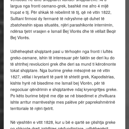
largua nga fronti osmano-grek, bashkë me afro 4 mijë
trupat e tij. Për shkak të rebelimit të tij, që në vitin 1822,
Sulltani firmosi dy fermanë të ndryshme që duhet të
zbatoheshin sipas situatës, njëri parashikonte internimin,
ndërsa tjetri vrasjen e Ismail Bej Vlorës dhe të vëllait Beqir
Bej Vlorës.
Udhëheqësit shqiptarë pasi u tërhoqën nga fronti i luftës
greko-osmane, ishin të interesuar për faktin se deri ku do
të shtrihej revolucioni grek dhe deri sa mund ti kërcënonte
tokat shqiptare. Nga burime greke mësojmë se në vitin
1827, vëllai i kryetarit të parë të shtetit grek, Kapodistrias,
kishte hyrë në bisedime me Ismail bej Vlorën, për të
negociuar qëndrimin e shqiptarëve ndaj kryengritjes greke.
Po këto burime bëjnë me dije se në bisedimet e zhvilluara
ishte arritur marrëveshje mes palëve për paprekshmërinë
territoriale të njëri-tjetrit.
Në vjeshtën e vitit 1828, kur u bë e qartë se çështja greke
po shkonte drejt zgjidhjes përfundimtare, udhëheqësit