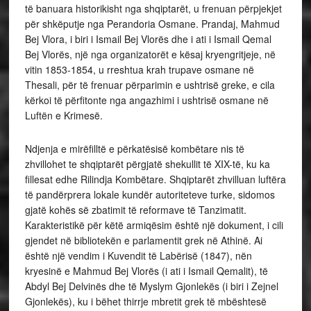
të banuara historikisht nga shqiptarët, u frenuan përpjekjet
për shkëputje nga Perandoria Osmane. Prandaj, Mahmud
Bej Vlora, i biri i Ismail Bej Vlorës dhe i ati i Ismail Qemal
Bej Vlorës, një nga organizatorët e kësaj kryengritjeje, në
vitin 1853-1854, u rreshtua krah trupave osmane në
Thesali, për të frenuar përparimin e ushtrisë greke, e cila
kërkoi të përfitonte nga angazhimi i ushtrisë osmane në
Luftën e Krimesë.
Ndjenja e mirëfilltë e përkatësisë kombëtare nis të
zhvillohet te shqiptarët përgjatë shekullit të XIX-të, ku ka
fillesat edhe Rilindja Kombëtare. Shqiptarët zhvilluan luftëra
të pandërprera lokale kundër autoriteteve turke, sidomos
gjatë kohës së zbatimit të reformave të Tanzimatit.
Karakteristikë për këtë armiqësim është një dokument, i cili
gjendet në bibliotekën e parlamentit grek në Athinë. Ai
është një vendim i Kuvendit të Labërisë (1847), nën
kryesinë e Mahmud Bej Vlorës (i ati i Ismail Qemalit), të
Abdyl Bej Delvinës dhe të Myslym Gjonlekës (i biri i Zejnel
Gjonlekës), ku i bëhet thirrje mbretit grek të mbështesë