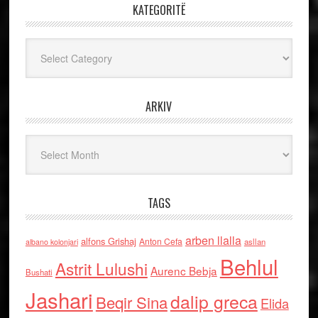
KATEGORITË
Kategoritë
ARKIV
Arkiv
TAGS
arben llalla
alfons Grishaj
Anton Cefa
asllan
albano kolonjari
Behlul
Astrit Lulushi
Aurenc Bebja
Bushati
Jashari
dalip greca
Beqir Sina
Elida