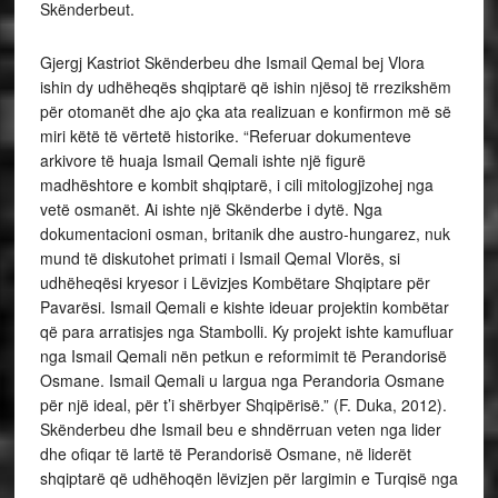
Skënderbeut.
Gjergj Kastriot Skënderbeu dhe Ismail Qemal bej Vlora
ishin dy udhëheqës shqiptarë që ishin njësoj të rrezikshëm
për otomanët dhe ajo çka ata realizuan e konfirmon më së
miri këtë të vërtetë historike. “Referuar dokumenteve
arkivore të huaja Ismail Qemali ishte një figurë
madhështore e kombit shqiptarë, i cili mitologjizohej nga
vetë osmanët. Ai ishte një Skënderbe i dytë. Nga
dokumentacioni osman, britanik dhe austro-hungarez, nuk
mund të diskutohet primati i Ismail Qemal Vlorës, si
udhëheqësi kryesor i Lëvizjes Kombëtare Shqiptare për
Pavarësi. Ismail Qemali e kishte ideuar projektin kombëtar
që para arratisjes nga Stambolli. Ky projekt ishte kamufluar
nga Ismail Qemali nën petkun e reformimit të Perandorisë
Osmane. Ismail Qemali u largua nga Perandoria Osmane
për një ideal, për t’i shërbyer Shqipërisë.” (F. Duka, 2012).
Skënderbeu dhe Ismail beu e shndërruan veten nga lider
dhe ofiqar të lartë të Perandorisë Osmane, në liderët
shqiptarë që udhëhoqën lëvizjen për largimin e Turqisë nga