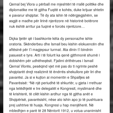
Qemal bej Vlora u përball me mjeshtëri të rrallë politike dhe
diplomatike me të gjitha Fuqitë e kohës, duke krijuar shtetin
e pavarur shqiptar. Të dy ata ishin të ndërgjegjshëm, se
asgjë e madhe për lirinë njerëzore në historinë botërore
nuk është arritur pa fuqinë e forcës njerëzore…
Diçka tjetër që i bashkonte këta dy personazhe ishte
oratoria. Skënderbeu dhe Ismail beu kishin elokuencën dhe
aftësinë për t’i magjepsur turmat. Ata dinin t’i bindnin
pasuesit e tyre. Arti i të folurit ka qenë gjithmonë shumë i
dobishëm për udhëheqësit. Fjalimi drithërues i Ismail
Qemal Vlorës, pesëqind vjet më pas do ti ngrinte peshë
shqiptarët drejt realizimit të ëndrrës shekullore për liri dhe
pavarësi. Ja si e kujton ai momentin e Shpalljes së
Pavarësisë: “Në një periudhë të shkurtër, u gjeta i rrethuar
nga tetëdhjetë e tre delegatët e Kongresit, myslimanë dhe
të krishterë, të cilët kishin ardhur nga të gjitha anët e
Shqipërisë, pavarësisht, nëse ato ishin apo jo të pushtuara
prej ushtrive të huaja. Kongresi u hap menjëherë. Në
mbledhjen e parë të 28 Nëntorit 1912, u votua unanimisht