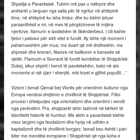
Shpallja e Pavarësisë. Tubimi më pas u ndërpre dhe
anëtarët u larguan nga salla për të ngritur në shtëpinë
time, në shtëpinë ku isha lindur, dhe ku kishin jetuar
paraardhësit e mi, në mes të përgëzimeve të mijëra
njerëzve, flamurin e lavdishëm të Skënderbeut, i cili kishte
fjetur i palosur për 445 vitet e fundit. Ky ishte një moment i
paharrueshëm për mua; me duart që më dridheshin, me
shpresë dhe krenari, fiksova në ballkonin e banesës së
vjetër, Flamurin e Sovranit të fundit kombëtar të Shqipërisë.
Dukej, sikur shpirti i heroit të pavdekshëm, kaloi në ato
momente si një zjarr i shenjtë, mbi kryet e gjithë popullit…”
Vizioni i Ismail Qemal bej Vlorës për orientimin kulturor nga
Evropa vendosi drejtimin e zhvillimit të Shqipërisë. Filloi
procesi i shkëputjes nga orientalizmi dhe orientimi i vendit
nga perëndimi. Pra, shqiptarët ishin tashmë në kërkim të
identitetit historik të humbur. Me aktin e pavarësisë kishte
nisur largimi nga feudalizmi dhe hyrja në udhën e
kapitalizmit dhe të zhvillimit borgjez. Ismail beu është i pari
lider me mendësi evropiane i Shqipërisë që nga koha e