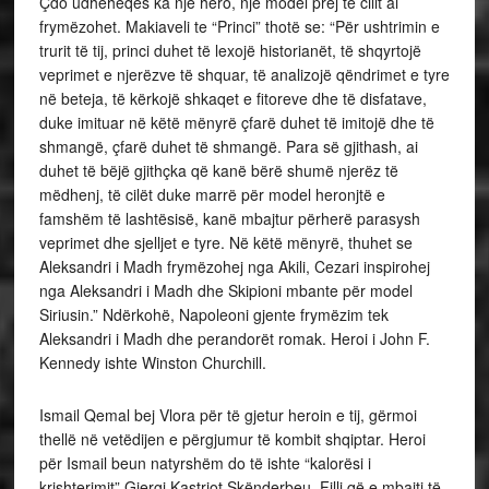
Çdo udhëheqës ka një hero, një model prej të cilit ai
frymëzohet. Makiaveli te “Princi” thotë se: “Për ushtrimin e
trurit të tij, princi duhet të lexojë historianët, të shqyrtojë
veprimet e njerëzve të shquar, të analizojë qëndrimet e tyre
në beteja, të kërkojë shkaqet e fitoreve dhe të disfatave,
duke imituar në këtë mënyrë çfarë duhet të imitojë dhe të
shmangë, çfarë duhet të shmangë. Para së gjithash, ai
duhet të bëjë gjithçka që kanë bërë shumë njerëz të
mëdhenj, të cilët duke marrë për model heronjtë e
famshëm të lashtësisë, kanë mbajtur përherë parasysh
veprimet dhe sjelljet e tyre. Në këtë mënyrë, thuhet se
Aleksandri i Madh frymëzohej nga Akili, Cezari inspirohej
nga Aleksandri i Madh dhe Skipioni mbante për model
Siriusin.” Ndërkohë, Napoleoni gjente frymëzim tek
Aleksandri i Madh dhe perandorët romak. Heroi i John F.
Kennedy ishte Winston Churchill.
Ismail Qemal bej Vlora për të gjetur heroin e tij, gërmoi
thellë në vetëdijen e përgjumur të kombit shqiptar. Heroi
për Ismail beun natyrshëm do të ishte “kalorësi i
krishterimit” Gjergj Kastriot Skënderbeu. Filli që e mbajti të