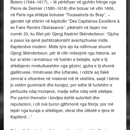
Botero (1544–1617), – të përkthyer në gjuhën frënge nga
Pierre de Deimier (1580–1618) dhe botuar në vitin 1606,
në Paris nga shtëpia botuese “Toussaincts du Bray”, –
gjendet një shkrim në kapitullin “Des Capitaines Excellens à
se Faire Rendre Obeïssance”, pikërisht në faqen me
numër 33, ku flitet për Gjergj Kastriot Skënderbeun: “Gjuha
e pasur ka qenë jashtëzakonisht avantazhuese midis
Kapitenëve modern. Midis tyre ajo ka ndihmuar shumë
Gjergj Skënderbeun, për të cilin mësojmë nga historia, se
kur ai ishte i armatosur në fushën e betejës, sytë e tij
shkëlqenin mrekullueshëm nga gëzimi, gjuha e tij shumë
gjallëruese, trimëruese dhe luftarake, i ndizte aq flakë
zemrat e oficerëve në misionet më të vështira, saqë i bënte
jo vetëm guximtarë dhe kurajoz, por edhe të furishëm e
përbuzës ndaj rreziqeve, madje edhe ndaj vetë vdekjes.
Por parimi themelor i bindjes është autoriteti dhe
reputacioni, i cili nuk buron gjithmonë nga fitorja: por më
tepër nga kuraja e shkëlqyer, vlerat dhe cilësitë e tjera të
Kapitenit…”