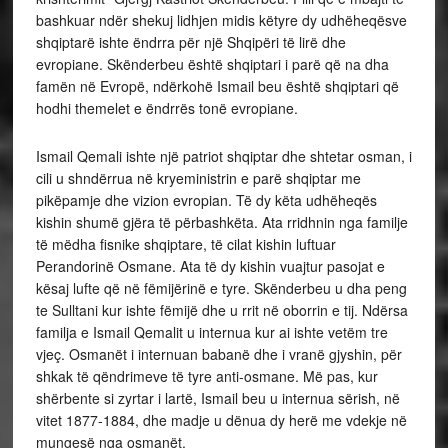
bashkuar ndër shekuj lidhjen midis këtyre dy udhëheqësve
shqiptarë ishte ëndrra për një Shqipëri të lirë dhe
evropiane. Skënderbeu është shqiptari i parë që na dha
famën në Evropë, ndërkohë Ismail beu është shqiptari që
hodhi themelet e ëndrrës tonë evropiane.
Ismail Qemali ishte një patriot shqiptar dhe shtetar osman, i
cili u shndërrua në kryeministrin e parë shqiptar me
pikëpamje dhe vizion evropian. Të dy këta udhëheqës
kishin shumë gjëra të përbashkëta. Ata rridhnin nga familje
të mëdha fisnike shqiptare, të cilat kishin luftuar
Perandorinë Osmane. Ata të dy kishin vuajtur pasojat e
kësaj lufte që në fëmijërinë e tyre. Skënderbeu u dha peng
te Sulltani kur ishte fëmijë dhe u rrit në oborrin e tij. Ndërsa
familja e Ismail Qemalit u internua kur ai ishte vetëm tre
vjeç. Osmanët i internuan babanë dhe i vranë gjyshin, për
shkak të qëndrimeve të tyre anti-osmane. Më pas, kur
shërbente si zyrtar i lartë, Ismail beu u internua sërish, në
vitet 1877-1884, dhe madje u dënua dy herë me vdekje në
mungesë nga osmanët.