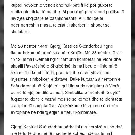
kuptoi nevojën e vendit dhe nuk pati frikë por guxoi të
realizonte diçka të madhe. Ai punoi që programet politike të
lëvizjes shqiptare të bashkoheshin. Ai luftoi që të
ndërmerreshin masa, të cilat t’i shërbenin shoqërisë
shqiptare.
Më 28 nëntor 1443, Gjergj Kastrioti Skënderbeu ngriti
flamurin kombëtar në kalanë e Krujës. Më 28 nëntor të vitit
1912, Ismail Qemali ngriti flamurin kombëtar në Vlorë dhe
shpalli Pavarësinë e Shqipërisë. Ismail beu e njihte mirë
historinë e kombit të tij, prandaj dhe e shfrytëzoi me
mjeshtëri simbolikën e datave. Duke kujtuar 28 nëntorin e
Skënderbeut në Krujë, ai ngriti flamurin shqiptar në Vlorë,
po në të njëjtën ditë e muaj. Simbolika e “nëntorit të dytë”
fuqizonte idenë e vazhdimësisë së kombit dhe të identitetit
evropian të shqiptarëve. Ajo kërkonte të zgjonte ëndrrën
evropiane në ndërgjegjen e fjetur kombëtare.
Gjergj Kastriot Skënderbeu përballoi me heroizëm ushtrinë
më të fortë dhe më të madhe të kohës, ndërsa Ismail