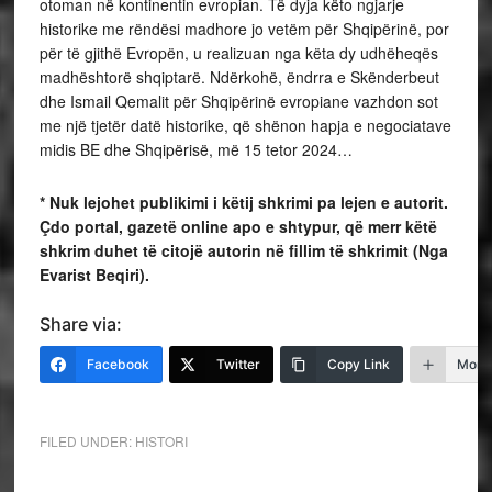
otoman në kontinentin evropian. Të dyja këto ngjarje
historike me rëndësi madhore jo vetëm për Shqipërinë, por
për të gjithë Evropën, u realizuan nga këta dy udhëheqës
madhështorë shqiptarë. Ndërkohë, ëndrra e Skënderbeut
dhe Ismail Qemalit për Shqipërinë evropiane vazhdon sot
me një tjetër datë historike, që shënon hapja e negociatave
midis BE dhe Shqipërisë, më 15 tetor 2024…
* Nuk lejohet publikimi i këtij shkrimi pa lejen e autorit.
Çdo portal, gazetë online apo e shtypur, që merr këtë
shkrim duhet të citojë autorin në fillim të shkrimit (Nga
Evarist Beqiri).
Share via:
Facebook
Twitter
Copy Link
More
FILED UNDER:
HISTORI