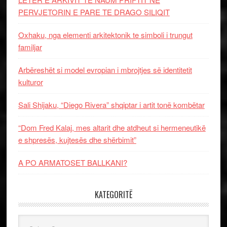
PERVJETORIN E PARE TE DRAGO SILIQIT
Oxhaku, nga elementi arkitektonik te simboli i trungut
familjar
Arbëreshët si model evropian i mbrojtjes së identitetit
kulturor
Sali Shijaku, “Diego Rivera” shqiptar i artit tonë kombëtar
“Dom Fred Kalaj, mes altarit dhe atdheut si hermeneutikë
e shpresës, kujtesës dhe shërbimit”
A PO ARMATOSET BALLKANI?
KATEGORITË
Kategoritë