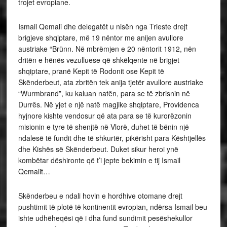
trojet evropiane.
Ismail Qemali dhe delegatët u nisën nga Trieste drejt
brigjeve shqiptare, më 19 nëntor me anijen avullore
austriake “Brünn. Në mbrëmjen e 20 nëntorit 1912, nën
dritën e hënës vezulluese që shkëlqente në brigjet
shqiptare, pranë Kepit të Rodonit ose Kepit të
Skënderbeut, ata zbritën tek anija tjetër avullore austriake
“Wurmbrand”, ku kaluan natën, para se të zbrisnin në
Durrës. Në yjet e një natë magjike shqiptare, Providenca
hyjnore kishte vendosur që ata para se të kurorëzonin
misionin e tyre të shenjtë në Vlorë, duhet të bënin një
ndalesë të fundit dhe të shkurtër, pikërisht para Kështjellës
dhe Kishës së Skënderbeut. Duket sikur heroi ynë
kombëtar dëshironte që t’i jepte bekimin e tij Ismail
Qemalit…
Skënderbeu e ndali hovin e hordhive otomane drejt
pushtimit të plotë të kontinentit evropian, ndërsa Ismail beu
ishte udhëheqësi që i dha fund sundimit pesëshekullor