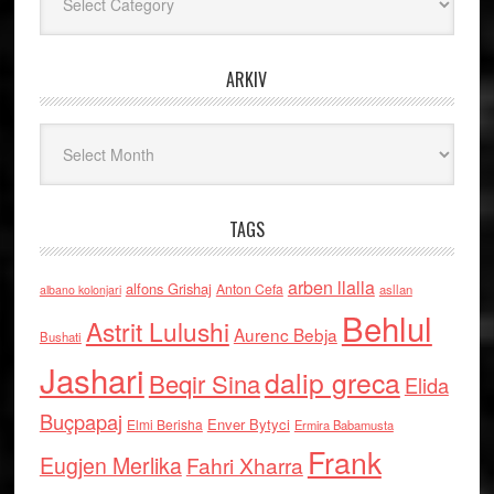
ARKIV
Arkiv
TAGS
arben llalla
alfons Grishaj
Anton Cefa
asllan
albano kolonjari
Behlul
Astrit Lulushi
Aurenc Bebja
Bushati
Jashari
dalip greca
Beqir Sina
Elida
Buçpapaj
Enver Bytyci
Elmi Berisha
Ermira Babamusta
Frank
Eugjen Merlika
Fahri Xharra