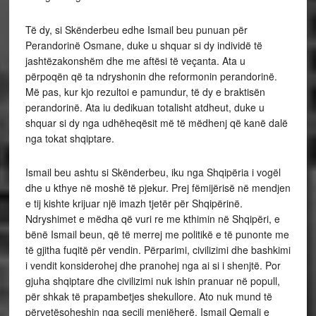
Të dy, si Skënderbeu edhe Ismail beu punuan për
Perandorinë Osmane, duke u shquar si dy individë të
jashtëzakonshëm dhe me aftësi të veçanta. Ata u
përpoqën që ta ndryshonin dhe reformonin perandorinë.
Më pas, kur kjo rezultoi e pamundur, të dy e braktisën
perandorinë. Ata iu dedikuan totalisht atdheut, duke u
shquar si dy nga udhëheqësit më të mëdhenj që kanë dalë
nga tokat shqiptare.
Ismail beu ashtu si Skënderbeu, iku nga Shqipëria i vogël
dhe u kthye në moshë të pjekur. Prej fëmijërisë në mendjen
e tij kishte krijuar një imazh tjetër për Shqipërinë.
Ndryshimet e mëdha që vuri re me kthimin në Shqipëri, e
bënë Ismail beun, që të merrej me politikë e të punonte me
të gjitha fuqitë për vendin. Përparimi, civilizimi dhe bashkimi
i vendit konsiderohej dhe pranohej nga ai si i shenjtë. Por
gjuha shqiptare dhe civilizimi nuk ishin pranuar në popull,
për shkak të prapambetjes shekullore. Ato nuk mund të
përvetësoheshin nga secili menjëherë. Ismail Qemali e