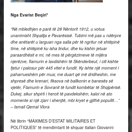
Nga Evarist Beqiri*
“Në mbledhjen e parë të 28 Nëntorit 1912, u votua
unanimisht Shpallja e Pavarësisë. Tubimi më pas u ndërpre
dhe anëtarët u larguan nga salla për të ngritur në shtëpinë
time, në shtëpinë ku isha lindur, dhe ku kishin jetuar
paraardhësit e mi, në mes të përgëzimeve të mijëra
njerëzve, flamurin e lavdishëm të Skënderbeut, i cili kishte
fjetur i palosur për 445 vitet e fundit. Ky ishte një moment i
paharrueshëm për mua; me duart që më dridheshin, me
shpresë dhe krenari, fiksova në ballkonin e banesës së
vjetër, Flamurin e Sovranit të fundit kombëtar të Shqipërisë.
Dukej, sikur shpirti i heroit të pavdekshëm, kaloi në ato
momente si një zjarr i shenjtë, mbi kryet e gjithë popullit…”
– Ismail Qemal Vlora
Në librin “MAXIMES D’ESTAT MILITAIRES ET
POLITIQUES” të mendimtarit të shquar italian Giovanni