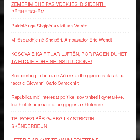
ZËMËRIM DHE PAS VDEKJES! DISIDENTI I
PËRHERSHËM…
Patriotë nga Shqipëria vizituan Vatrën
Mirëseardhje në Shqipëri, Ambasador Eric Wendt
KOSOVA E KA FITUAR LUFTËN, POR PAQEN DUHET
TA FITOJË EDHE NË INSTITUCIONE!
Scanderbeg, mburoja e Arbërisë dhe gjeniu ushtarak në
faqet e Giovanni Carlo Saraceni-t
Republika mbi interesat politike: sovraniteti i qytetarëve,
kushtetutshmëria dhe përgjegjësia shtetërore
TRI POEZI PËR GJERGJ KASTRIOTIN-
SKËNDERBEUN
LETËR E ARKIVIT TE NAUM PRIFTIT NË