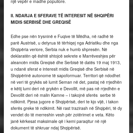
një vepër e madhe popullore.
II. NDARJA E SFERAVE TË INTERESIT NË SHQIPËRI
MIDIS SERBISË DHE GREQISË
Edhe pse nën trysninë e Fuqive të Mëdha, në radhë të
parë Austrisë, u detyrua të tërhiqej nga Adriatiku dhe nga
Shqipëria veriore, Serbia nuk e humb shpresën. Në
deklaratën që është shtojcë sekrete e Marrëveshjes për
aleancën midis Greqisë dhe Serbisë të datës 19 maj 1913,
u ndanë sferat e interesit midis Greqisë dhe Serbisë në
Shqipërinë autonome të sapoformuar. Territori që ndodhet
në veri të grykës së lumit Seman në det, pastaj në rrjedhën
e këtij lumi deri në grykën e Devollit, më pas në rrjedhën e
Devollit deri në malin Kamne – i takojnë sferës serbe të
ndikimit. Pjesa jugore e Shqipërisë, deri te kjo vijë, i takon
sferës greke të ndikimit. Në rast trazirash në Shqipëri, të dy
vendet do të merreshin vesh për zotërimet e veta. Këto
janë kërkesat maksimale që i kemi paraqitur në një
dokument të shkruar ndaj Shqipërisë.