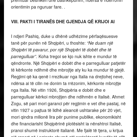
orientimin pa nguruar fare. .
VIII. PAKTI I TIRANËS DHE GJENDJA QË KRIJOI AI
I ndjeri Pashiq, duke u dhënë udhëzime përfaqësuesve
tanë për punën në Shqipëri, u thoshte:
“Ne duam një
Shqipëri të pavarur, por një Shqipëri të dobët dhe të
parregulluar”.
Koha tregoi se kjo nuk ishte e mundur të
qëndronte. Një Shqipëri e dobët dhe e parregulluar patjetër
të kërkonte ndihmë dhe mbrojtje aty ku ka mundur të gjejë.
Regjimi që ka qenë i rrezikuar nga Italia na drejtohej neve,
ndërsa ai të cilin ne donim ta rrëzonim, kërkonte mbrojtje
nga Italia. Në vitin 1926, Shqipëria e dobët dhe e
parregulluar kërkoi mbrojtjen dhe ndihmën e Italisë. Ahmet
Zogu, së pari mori garanci për regjimin e vet dhe pastaj, në
vitin 1927 u pajtua të lidhë aleancë ushtarake për 20 vjet,
mori qindra milionë lira për punime publike, ekonomikisht
dhe financiarisht Shqipërinë plotësisht ia nënshtroi Italisë,
pranoi shumë instruktorë italianë. Me fjalë të tjera, u krijua
një raport që i ngjante shumë atij protektorati kundër të cilit