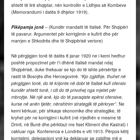
shtetit të lirë shqiptar, nën kontrollin e Lidhjes së Kombeve
(Memorandumi i datës 9 dhjetor 1919).
Pikëpamja jonë
– (Kundër mandatit të Italisë. Për Shqipëri
të pavarur. Argumentet për korrigjimin e kufirit dhe për
marrjen e Shkodrës dhe të Shqipërisë veriore)
Në përgjigjen tonë të datës 8 janar 1920 ne i kemi hedhur
poshtë propozimet për t’i dhënë Italisë mandat ndaj
Shqipërisë, duke theksuar se kjo do të ishte përsëritje e
rastit të Bosnjës dhe Hercegovinë.
“Kjo zgjidhje, thuhet në
përgjigjen tonë, do të krijonte në dobi të Italisë kufi ofensiv
kundër shtetit tonë, i cili do të privohej nga mjetet për
mbrojtje. Në një anë, kjo do të paraqiste epërsi ofensive,
kurse në anën tjetër, nënshtrim strategjik të përkryer”.
Ne
kemi kërkuar, për shkaqe ekonomike dhe strategjike, të
kryhet për ne korrigjimi i kufirit (në rrjedhën e mesme të
Drinit, në Bunë dhe përkitazi me fiset Kliment dhe Kastrat) i
caktuar nga Konferenca e Londrës e viti 1913. Përpos këtij
korrigjimi, delegacioni ynë ka deklaruar se zgjidhje më e