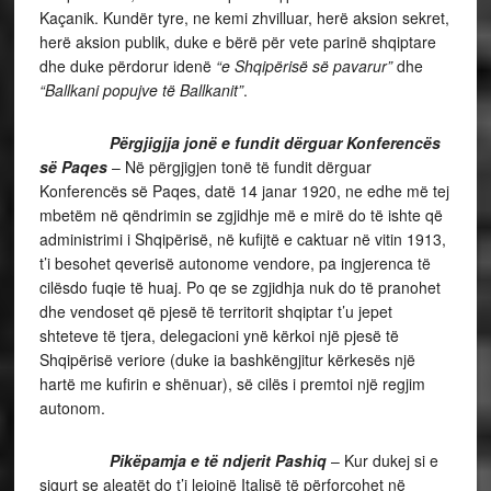
Kaçanik. Kundër tyre, ne kemi zhvilluar, herë aksion sekret,
herë aksion publik, duke e bërë për vete parinë shqiptare
dhe duke përdorur idenë
“e Shqipërisë së pavarur”
dhe
“Ballkani popujve të Ballkanit”
.
Përgjigjja jonë e fundit dërguar Konferencës
së Paqes
– Në përgjigjen tonë të fundit dërguar
Konferencës së Paqes, datë 14 janar 1920, ne edhe më tej
mbetëm në qëndrimin se zgjidhje më e mirë do të ishte që
administrimi i Shqipërisë, në kufijtë e caktuar në vitin 1913,
t’i besohet qeverisë autonome vendore, pa ingjerenca të
cilësdo fuqie të huaj. Po qe se zgjidhja nuk do të pranohet
dhe vendoset që pjesë të territorit shqiptar t’u jepet
shteteve të tjera, delegacioni ynë kërkoi një pjesë të
Shqipërisë veriore (duke ia bashkëngjitur kërkesës një
hartë me kufirin e shënuar), së cilës i premtoi një regjim
autonom.
Pikëpamja e të ndjerit Pashiq
– Kur dukej si e
sigurt se aleatët do t’i lejojnë Italisë të përforcohet në