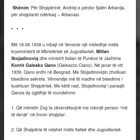
Shënim
: Për Shqipërinë, Andriqi e përdor fjalën Arbanija,
për shqiptarët ndërkaq – Arbanasi.
* * *
Më 18.06.1938 u mbajt në Venecie një mbledhje midis
kryeministrit të Mbretërisë së Jugosllavisë,
Millan
Stojadinoviq
dhe ministrit italian të Punëve të Jashtme
Kontit Galeako Qano
(Galeazzo Ciano). Në janar të viti
1939, Qano erdhi në Beograd. Me Stojadinoviqin zhvilluan
bisedime sekrete. Vëmendje më të madhe në bisedime i
kushtuan Shqipërisë. Me këtë rast, Stojadinoviqi i paraqiti
Qanos dy zgjidhje të mundshme:
1. Që mbretin Zog ta zëvendësojnë me ndonjë person “më
të denjë” në fronin shqiptar;
2. Që Shqipëria të ndahet midis Italisë dhe Jugosllavisë.