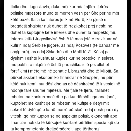
Italia dhe Jugosllavia, duke ndjekur ndaj njëra-tjetrës
politikë miqësore mund të merren vesh për Shqipërinë mbi
këtë bazë: Italia ka interes jetik në Vlorë, kjo pjesë e
bregdetit shqiptar nuk duhet të rrezikohet prej nesh; ne
duhet ta kuptojmë këtë interes dhe duhet ta respektojmë.
Interes jetik i Jugosllavisë është të mos jetë e rrezikuar në
kufirin ndaj Serbisë jugore, as ndaj Kosovës (të banuar me
shqiptarë), as ndaj Shkodrës dhe Malit të Zi. Kësaj pa
dyshim i është kushtuar kujdes kur në protokollin sekret,
me paktin e miqësisë është parashikuar të pezullohet
fortifikimi i mëtejmë në zonat e Librazhdit dhe të Milotit. Sa i
përket aksionit ekonomiko-financiar në Shqipëri, ne për
këtë nuk kemi mundësi dhe as që dëshirojmë të investojmë
ndonjë farë shume mjetesh. Me fjalë të tjera, italianët
mbeten pa konkurrencë dhe pa kundërshti nga ana jonë,
kuptohet me kusht që të mbeten në kufijtë e detyrimit
sekret të dytë që e kanë marrë përsipër ndaj nesh para dy
vitesh, që nënkupton se në aspektin politik, ekonomik apo
financiar nuk do të kërkojnë kurrfarë përfitimi special që do
ta komprometonte drejtpërsëdrejti apo tërthorazi