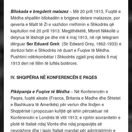
Bllokada e bregdetit malazez
– Më 20 prill 1913, Fuqitë e
Mëdha shpallën bllokadën e brigjeve detare malazeze, por
qeveria e Malit të Zi e vazhdon rrethimin e Shkodrës që
kapitullon më 20 prill 1913. Megjithëkëtë, Mbreti Nikkollë u
detyrua të lëshojë pe dhe më 4 maj 1913, në një telegram
dërguar
Ser
Eduard Greit
(Sir Edward Grey, 1862-1933) e
dorëzoi fatin e Shkodrës në duart e Fuqive të Mëdha.
Pushtimi ndërkombëtar i Shkodrës zgjati prej datës 5 maj
1913 deri në fillim të luftës botërore.
IV. SHQIPËRIA NË KONFERENCËN E PAQES
Pikëpamja e Fuqive të Mëdha
– Në Konferencën e
Paqes, fuqitë aleate (Franca, Britania e Madhe dhe Shtetet
e Bashkuara të Amerikës) për veriun dhe lindjen e
Shqipërisë i propozuan kufijtë që ishin përcaktuar në
Konferencën e Londrës të vitit 1913; e njohin sovranitetin e
plotë të Italisë ndaj Vlorës dhe ndaj prapavijës së
nevojshme dhe i japin Italisë mandat për administrimin e