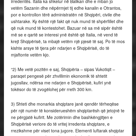
irredentës. Italia ka shkelur në Ballkan dhe e mban jo
vetëm Sazanin dhe nëpërmjet tij edhe kanalin e Otrantos,
por e kontrollon tërë administratën në Shqipëri, civile dhe
ushtarake. Ky është një fakt që nuk mund të shpërfillet dhe
që nuk mund të kontestohet. Bazuar në sa më sipër është
më se e qartë se interesi ynë është që Italia, në vend të
krejt Shqipërisë, ta mbajë vetëm një pjesë të saj. Po të mos
kishte arsye të tjera për ndarjen e Shqipërisë, do të
mjaftonte vetëm kjo.
“2) Me vetë pozitën e saj, Shqipëria – sipas Vukotiqit –
paraqet pengesë për zhvillimin ekonomik të shtetit
jugosllav, ndërsa me ndarjen e Shqipërisë, kufiri ynë
tokësor do të zvogëlohej për rreth 300 km.
3) Shteti dhe monarkia shqiptare janë qendër tërheqëse
për një numër të konsiderueshëm shqiptarësh që jetojnë te
ne përgjatë kufirit. Me zotërimin dhe bashkëngjitjen e
Shqipërisë veriore do të vritej irredenta shqiptare, e
rrezikshme për viset tona jugore. Elementi luftarak shqiptar