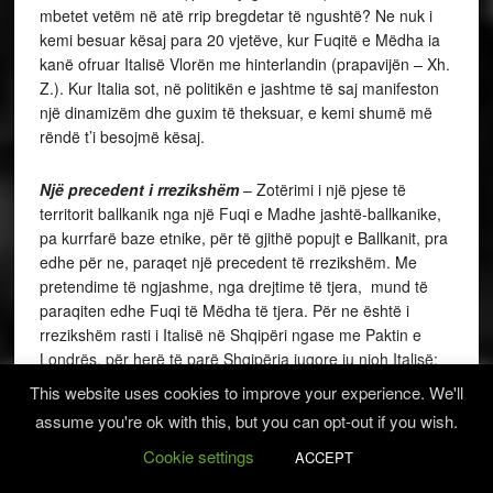
mbetet vetëm në atë rrip bregdetar të ngushtë? Ne nuk i
kemi besuar kësaj para 20 vjetëve, kur Fuqitë e Mëdha ia
kanë ofruar Italisë Vlorën me hinterlandin (prapavijën – Xh.
Z.). Kur Italia sot, në politikën e jashtme të saj manifeston
një dinamizëm dhe guxim të theksuar, e kemi shumë më
rëndë t’i besojmë kësaj.
Një precedent i rrezikshëm
– Zotërimi i një pjese të
territorit ballkanik nga një Fuqi e Madhe jashtë-ballkanike,
pa kurrfarë baze etnike, për të gjithë popujt e Ballkanit, pra
edhe për ne, paraqet një precedent të rrezikshëm. Me
pretendime të ngjashme, nga drejtime të tjera, mund të
paraqiten edhe Fuqi të Mëdha të tjera. Për ne është i
rrezikshëm rasti i Italisë në Shqipëri ngase me Paktin e
Londrës, për herë të parë Shqipëria jugore iu njoh Italisë;
po kësaj Italie iu njoh edhe Dalmacia veriore. Precedenca
This website uses cookies to improve your experience. We'll
për gjallërimin e dispozitave të Paktit të Londrës në një
assume you're ok with this, but you can opt-out if you wish.
sektor të Ballkanit, i hap dyert edhe për ringjalljen e
dispozitave të tjera.
Cookie settings
ACCEPT