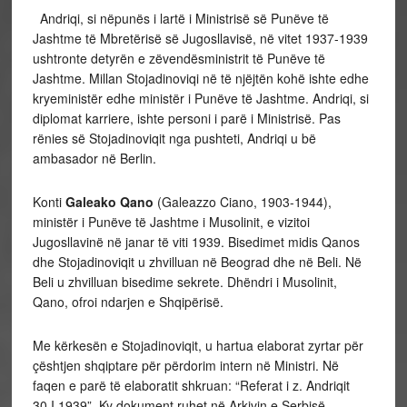
Andriqi, si nëpunës i lartë i Ministrisë së Punëve të
Jashtme të Mbretërisë së Jugosllavisë, në vitet 1937-1939
ushtronte detyrën e zëvendësministrit të Punëve të
Jashtme. Millan Stojadinoviqi në të njëjtën kohë ishte edhe
kryeministër edhe ministër i Punëve të Jashtme. Andriqi, si
diplomat karriere, ishte personi i parë i Ministrisë. Pas
rënies së Stojadinoviqit nga pushteti, Andriqi u bë
ambasador në Berlin.
Konti
Galeako Qano
(Galeazzo Ciano, 1903-1944),
ministër i Punëve të Jashtme i Musolinit, e vizitoi
Jugosllavinë në janar të viti 1939. Bisedimet midis Qanos
dhe Stojadinoviqit u zhvilluan në Beograd dhe në Beli. Në
Beli u zhvilluan bisedime sekrete. Dhëndri i Musolinit,
Qano, ofroi ndarjen e Shqipërisë.
Me kërkesën e Stojadinoviqit, u hartua elaborat zyrtar për
çështjen shqiptare për përdorim intern në Ministri. Në
faqen e parë të elaboratit shkruan: “Referat i z. Andriqit
30.I.1939”. Ky dokument ruhet në Arkivin e Serbisë –