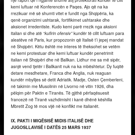
kemi luftuar në Konferencën e Paqes. Ajo që na ka
rrezikuar më së shumti vitet e fundit nga Shqipëria, ka
qenë organizimi ushtarak, fortifikimet ushtarake dhe
aksionet irredentiste. Kudo kemi parë rrezik nga aksioni
italian si dhe atë
“kufirin ofensiv”
kundër të cilit luftuam para
aleatëve në Paris, kur propozonin që Italisë t’i jepej mandat
në Shqipëri. Këtu është me interes të theksohet se vetëm
ne kemi protestuar dhe kemi luftuar kundër penetrimit
italian në Shqipëri dhe në Ballkan. Lidhur me sa më sipër,
asnjë vend tjetër i Ballkanit nuk na ka mbështetur. Dy fuqitë
detare mesdhetare, Franca dhe Anglia, nuk reaguan
kundër mbylljes së detit Adriatik. Madje, Osten Çemberleni,
në takimin me Musolinin në Livorno në vitin 1926, dha
pëlqim për Paktin e Tiranës. Të gjithë përfaqësuesit
francezë në Tiranë vazhdimisht i kanë dhënë këshilla
Mbretit Zog të mos vijë në konflikt me italianët.
IX.
PAKTI I MIQËSISË MIDIS ITALISË DHE
JUGOSLLAVISË I DATËS 25 MARS 1937