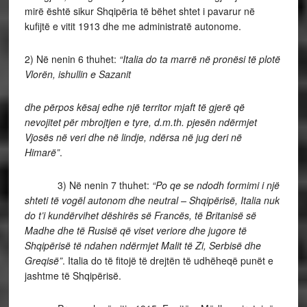
mirë është sikur Shqipëria të bëhet shtet i pavarur në
kufijtë e vitit 1913 dhe me administratë autonome.
2) Në nenin 6 thuhet:
“Italia do ta marrë në pronësi të plotë
Vlorën, ishullin e Sazanit
dhe përpos kësaj edhe një territor mjaft të gjerë që
nevojitet për mbrojtjen e tyre, d.m.th. pjesën ndërmjet
Vjosës në veri dhe në lindje, ndërsa në jug deri në
Himarë”
.
3) Në nenin 7 thuhet:
“Po qe se ndodh formimi i një
shteti të vogël autonom dhe neutral – Shqipërisë, Italia nuk
do t’i kundërvihet dëshirës së Francës, të Britanisë së
Madhe dhe të Rusisë që viset veriore dhe jugore të
Shqipërisë të ndahen ndërmjet Malit të Zi, Serbisë dhe
Greqisë”
. Italia do të fitojë të drejtën të udhëheqë punët e
jashtme të Shqipërisë.