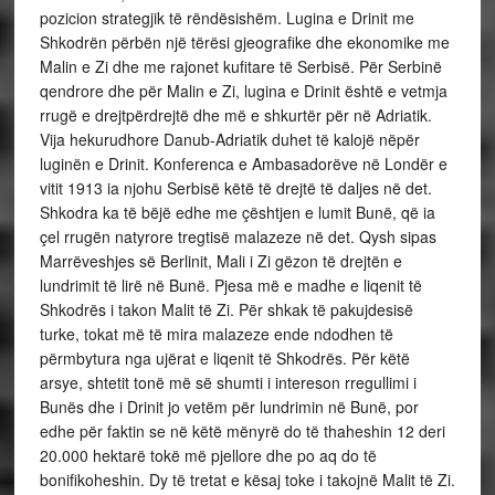
pozicion strategjik të rëndësishëm. Lugina e Drinit me
Shkodrën përbën një tërësi gjeografike dhe ekonomike me
Malin e Zi dhe me rajonet kufitare të Serbisë. Për Serbinë
qendrore dhe për Malin e Zi, lugina e Drinit është e vetmja
rrugë e drejtpërdrejtë dhe më e shkurtër për në Adriatik.
Vija hekurudhore Danub-Adriatik duhet të kalojë nëpër
luginën e Drinit. Konferenca e Ambasadorëve në Londër e
vitit 1913 ia njohu Serbisë këtë të drejtë të daljes në det.
Shkodra ka të bëjë edhe me çështjen e lumit Bunë, që ia
çel rrugën natyrore tregtisë malazeze në det. Qysh sipas
Marrëveshjes së Berlinit, Mali i Zi gëzon të drejtën e
lundrimit të lirë në Bunë. Pjesa më e madhe e liqenit të
Shkodrës i takon Malit të Zi. Për shkak të pakujdesisë
turke, tokat më të mira malazeze ende ndodhen të
përmbytura nga ujërat e liqenit të Shkodrës. Për këtë
arsye, shtetit tonë më së shumti i intereson rregullimi i
Bunës dhe i Drinit jo vetëm për lundrimin në Bunë, por
edhe për faktin se në këtë mënyrë do të thaheshin 12 deri
20.000 hektarë tokë më pjellore dhe po aq do të
bonifikoheshin. Dy të tretat e kësaj toke i takojnë Malit të Zi.