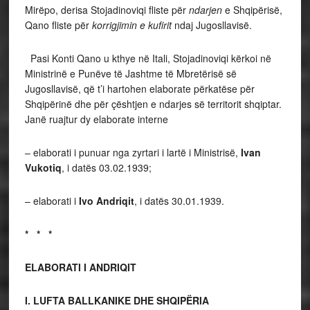
Mirëpo, derisa Stojadinoviqi fliste për
ndarjen
e Shqipërisë,
Qano fliste për
korrigjimin
e kufirit
ndaj Jugosllavisë.
Pasi Konti Qano u kthye në Itali, Stojadinoviqi kërkoi në
Ministrinë e Punëve të Jashtme të Mbretërisë së
Jugosllavisë, që t’i hartohen elaborate përkatëse për
Shqipërinë dhe për çështjen e ndarjes së territorit shqiptar.
Janë ruajtur dy elaborate interne
– elaborati i punuar nga zyrtari i lartë i Ministrisë,
Ivan
Vukotiq
, i datës 03.02.1939;
– elaborati i
Ivo Andriqit
, i datës 30.01.1939.
* * *
ELABORATI I ANDRIQIT
I. LUFTA BALLKANIKE DHE SHQIPËRIA