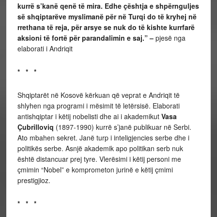
kurrë s’kanë qenë të mira. Edhe çështja e shpërnguljes
së shqiptarëve myslimanë për në Turqi do të kryhej në
rrethana të reja, për arsye se nuk do të kishte kurrfarë
aksioni të fortë për parandalimin e saj.” –
pjesë nga
elaborati i Andriqit
* * *
Shqiptarët në Kosovë kërkuan që veprat e Andriqit të
shlyhen nga programi i mësimit të letërsisë. Elaborati
antishqiptar i këtij nobelisti dhe ai i akademikut
Vasa
Çubrilloviq
(1897-1990) kurrë s’janë publikuar në Serbi.
Ato mbahen sekret. Janë turp i inteligjencies serbe dhe i
politikës serbe. Asnjë akademik apo politikan serb nuk
është distancuar prej tyre. Vlerësimi i këtij personi me
çmimin “Nobel” e komprometon jurinë e këtij çmimi
prestigjioz.
* * *