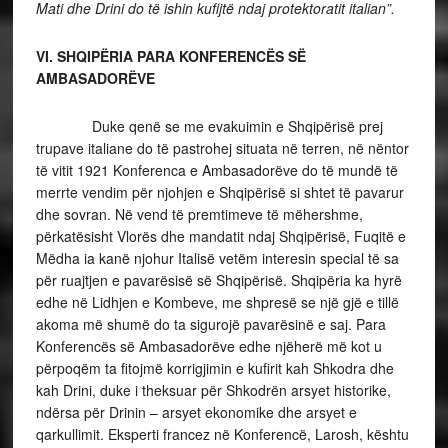
Mati dhe Drini do të ishin kufijtë ndaj protektoratit italian”.
VI. SHQIPËRIA PARA KONFERENCËS SË
AMBASADORËVE
Duke qenë se me evakuimin e Shqipërisë prej
trupave italiane do të pastrohej situata në terren, në nëntor
të vitit 1921 Konferenca e Ambasadorëve do të mundë të
merrte vendim për njohjen e Shqipërisë si shtet të pavarur
dhe sovran. Në vend të premtimeve të mëhershme,
përkatësisht Vlorës dhe mandatit ndaj Shqipërisë, Fuqitë e
Mëdha ia kanë njohur Italisë vetëm interesin special të sa
për ruajtjen e pavarësisë së Shqipërisë. Shqipëria ka hyrë
edhe në Lidhjen e Kombeve, me shpresë se një gjë e tillë
akoma më shumë do ta sigurojë pavarësinë e saj. Para
Konferencës së Ambasadorëve edhe njëherë më kot u
përpoqëm ta fitojmë korrigjimin e kufirit kah Shkodra dhe
kah Drini, duke i theksuar për Shkodrën arsyet historike,
ndërsa për Drinin – arsyet ekonomike dhe arsyet e
qarkullimit. Eksperti francez në Konferencë, Larosh, kështu