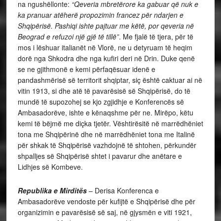
na ngushëllonte:
“Qeveria mbretërore ka gabuar që nuk e
ka pranuar atëherë propozimin francez për ndarjen e
Shqipërisë. Pashiqi ishte pajtuar me këtë, por qeveria në
Beograd e refuzoi një gjë të tillë”
. Me fjalë të tjera, për të
mos i lëshuar italianët në Vlorë, ne u detyruam të heqim
dorë nga Shkodra dhe nga kufiri deri në Drin. Duke qenë
se ne gjithmonë e kemi përfaqësuar idenë e
pandashmërisë së territorit shqiptar, siç është caktuar ai në
vitin 1913, si dhe atë të pavarësisë së Shqipërisë, do të
mundë të supozohej se kjo zgjidhje e Konferencës së
Ambasadorëve, ishte e kënaqshme për ne. Mirëpo, këtu
kemi të bëjmë me diçka tjetër. Vështirësitë në marrëdhëniet
tona me Shqipërinë dhe në marrëdhëniet tona me Italinë
për shkak të Shqipërisë vazhdojnë të shtohen, përkundër
shpalljes së Shqipërisë shtet i pavarur dhe anëtare e
Lidhjes së Kombeve.
Republika e Mirditës
– Derisa Konferenca e
Ambasadorëve vendoste për kufijtë e Shqipërisë dhe për
organizimin e pavarësisë së saj, në gjysmën e viti 1921,