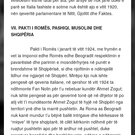
parë se Italia fashiste e sotme nuk është ajo e vitit 1920,
nën qeveritë parlamentare të Nitit, Gjolitit dhe Faktes.
VII. PAKTI I ROMËS, PASHIQI, MUSOLINI DHE
SHQIPËRIA
Pakti i Romës i janarit të vitit 1924, me frymën e
vet ia imponoi edhe Romës edhe Beogradit respektimin e
pavarësisë dhe parimin e mosndërhyrjes në punët e
brendshme të Shqipërisë, si dhe njoftimin e ndërsjellë
lidhur me ngjarjet në Shqipëri. Mirëpo kjo nuk ishte
pengesë që qeveria italiane, në qershor të viti 1924 ta
ndihmonte Fan Nolin për t’u rebeluar kundër Ahmet Zogut;
nuk ishte pengesë as për qeverinë tonë që në dhjetor të po
atij viti t’i mundësonte Ahmet Zogut të hyjë në Shqipëri nga
territori ynë dhe ta marrë pushtetin. As Roma as Beogradi
nuk kanë mundur t’u bëjnë ballë intrigave dhe kërkesave të
“miqve” të tyre shqiptarë, të cilët kërkonin ndihmë për të
ruajtur pushtetin apo për të ardhur në pushtet, duke
premtuar besnikëri dhe bashkëpunim, ndërsa e ndërronin