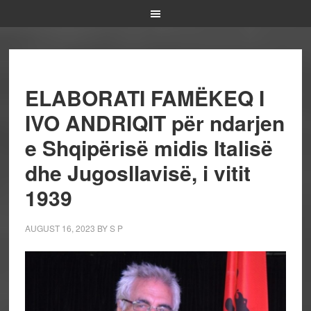
ELABORATI FAMËKEQ I
IVO ANDRIQIT për ndarjen
e Shqipërisë midis Italisë
dhe Jugosllavisë, i vitit
1939
AUGUST 16, 2023
BY
S P