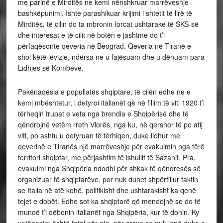
me parinë e Mirditës ne kemi nënshkruar marrëveshje
bashkëpunimi. Ishte parashikuar krijimi i shtetit të lirë të
Mirditës, të cilin do ta mbronin forcat ushtarake të SKS-së
dhe interesat e të cilit në botën e jashtme do t’i
përfaqësonte qeveria në Beograd. Qeveria në Tiranë e
shoi këtë lëvizje, ndërsa ne u fajësuam dhe u dënuam para
Lidhjes së Kombeve.
Pakënaqësia e popullatës shqiptare, të cilën edhe ne e
kemi mbështetur, i detyroi italianët që në fillim të viti 1920 t’i
tërheqin trupat e veta nga brendia e Shqipërisë dhe të
qëndrojnë vetëm rreth Vlorës, nga ku, në qershor të po atij
viti, po ashtu u detyruan të tërhiqen, duke lidhur me
qeverinë e Tiranës një marrëveshje për evakuimin nga tërë
territori shqiptar, me përjashtim të ishullit të Sazanit. Pra,
evakuimi nga Shqipëria ndodhi për shkak të qëndresës së
organizuar të shqiptarëve, por nuk duhet shpërfillur faktin
se Italia në atë kohë, politikisht dhe ushtarakisht ka qenë
tejet e dobët. Edhe sot ka shqiptarë që mendojnë se do të
mundë t’i dëbonin italianët nga Shqipëria, kur të donin. Ky
vetëbesim është fatal për ata, për arsye se nuk janë duke e