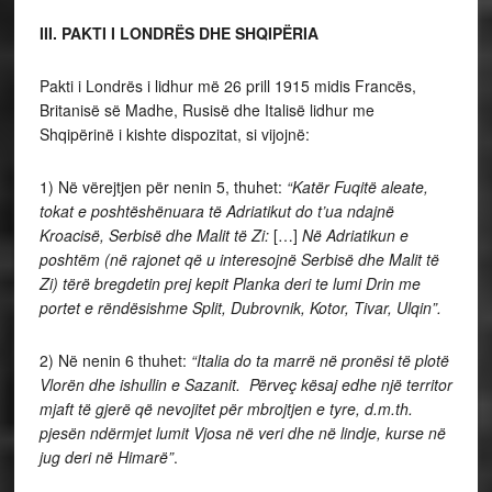
III. PAKTI I LONDRËS DHE SHQIPËRIA
Pakti i Londrës i lidhur më 26 prill 1915 midis Francës,
Britanisë së Madhe, Rusisë dhe Italisë lidhur me
Shqipërinë i kishte dispozitat, si vijojnë:
1) Në vërejtjen për nenin 5, thuhet:
“Katër Fuqitë aleate,
tokat e poshtëshënuara të Adriatikut do t’ua ndajnë
Kroacisë, Serbisë dhe Malit të Zi:
[…]
Në Adriatikun e
poshtëm (në rajonet që u interesojnë Serbisë dhe Malit të
Zi) tërë bregdetin prej kepit Planka deri te lumi Drin me
portet e rëndësishme Split, Dubrovnik, Kotor, Tivar, Ulqin”.
2) Në nenin 6 thuhet:
“Italia do ta marrë në pronësi të plotë
Vlorën dhe ishullin e Sazanit. Përveç kësaj edhe një territor
mjaft të gjerë që nevojitet për mbrojtjen e tyre, d.m.th.
pjesën ndërmjet lumit Vjosa në veri dhe në lindje, kurse në
jug deri në Himarë”
.