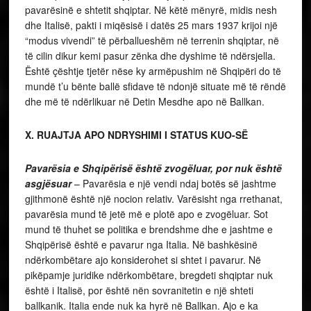
pavarësinë e shtetit shqiptar. Në këtë mënyrë, midis nesh
dhe Italisë, pakti i miqësisë i datës 25 mars 1937 krijoi një
“modus vivendi” të përballueshëm në terrenin shqiptar, në
të cilin dikur kemi pasur zënka dhe dyshime të ndërsjella.
Është çështje tjetër nëse ky armëpushim në Shqipëri do të
mundë t’u bënte ballë sfidave të ndonjë situate më të rëndë
dhe më të ndërlikuar në Detin Mesdhe apo në Ballkan.
X. RUAJTJA APO NDRYSHIMI I STATUS KUO-SË
Pavarësia e Shqipërisë është zvogëluar, por nuk është
asgjësuar
– Pavarësia e një vendi ndaj botës së jashtme
gjithmonë është një nocion relativ. Varësisht nga rrethanat,
pavarësia mund të jetë më e plotë apo e zvogëluar. Sot
mund të thuhet se politika e brendshme dhe e jashtme e
Shqipërisë është e pavarur nga Italia. Në bashkësinë
ndërkombëtare ajo konsiderohet si shtet i pavarur. Në
pikëpamje juridike ndërkombëtare, bregdeti shqiptar nuk
është i Italisë, por është nën sovranitetin e një shteti
ballkanik. Italia ende nuk ka hyrë në Ballkan. Ajo e ka