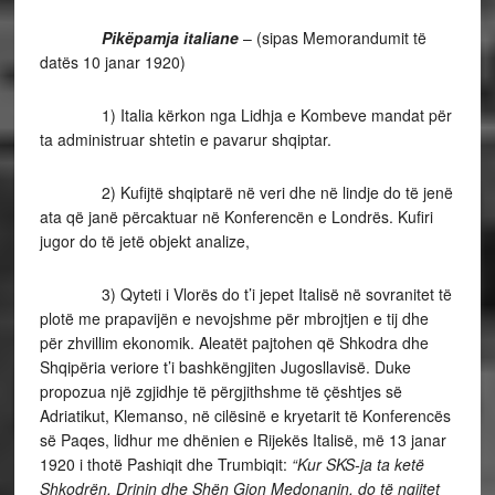
Pikëpamja italiane
– (sipas Memorandumit të
datës 10 janar 1920)
1) Italia kërkon nga Lidhja e Kombeve mandat për
ta administruar shtetin e pavarur shqiptar.
2) Kufijtë shqiptarë në veri dhe në lindje do të jenë
ata që janë përcaktuar në Konferencën e Londrës. Kufiri
jugor do të jetë objekt analize,
3) Qyteti i Vlorës do t’i jepet Italisë në sovranitet të
plotë me prapavijën e nevojshme për mbrojtjen e tij dhe
për zhvillim ekonomik. Aleatët pajtohen që Shkodra dhe
Shqipëria veriore t’i bashkëngjiten Jugosllavisë. Duke
propozua një zgjidhje të përgjithshme të çështjes së
Adriatikut, Klemanso, në cilësinë e kryetarit të Konferencës
së Paqes, lidhur me dhënien e Rijekës Italisë, më 13 janar
1920 i thotë Pashiqit dhe Trumbiqit:
“Kur SKS-ja ta ketë
Shkodrën, Drinin dhe Shën Gjon Medonanin, do të ngjitet