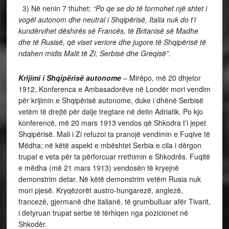
3) Në nenin 7 thuhet:
“Po qe se do të formohet një shtet i
vogël autonom dhe neutral i Shqipërisë, Italia nuk do t’i
kundërvihet dëshirës së Francës, të Britanisë së Madhe
dhe të Rusisë, që viset veriore dhe jugore të Shqipërisë të
ndahen midis Malit të Zi, Serbisë dhe Greqisë”.
Krijimi i Shqipërisë autonome
– Mirëpo, më 20 dhjetor
1912, Konferenca e Ambasadorëve në Londër mori vendim
për krijimin e Shqipërisë autonome, duke i dhënë Serbisë
vetëm të drejtë për dalje tregtare në detin Adriatik. Po kjo
konferencë, më 20 mars 1913 vendos që Shkodra t’i jepet
Shqipërisë. Mali i Zi refuzoi ta pranojë vendimin e Fuqive të
Mëdha; në këtë aspekt e mbështet Serbia e cila i dërgon
trupat e veta për ta përforcuar rrethimin e Shkodrës. Fuqitë
e mëdha (më 21 mars 1913) vendosën të kryejnë
demonstrim detar. Në këtë demonstrim vetëm Rusia nuk
mori pjesë. Kryqëzorët austro-hungarezë, anglezë,
francezë, gjermanë dhe italianë, të grumbulluar afër Tivarit,
i detyruan trupat serbe të tërhiqen nga pozicionet në
Shkodër.