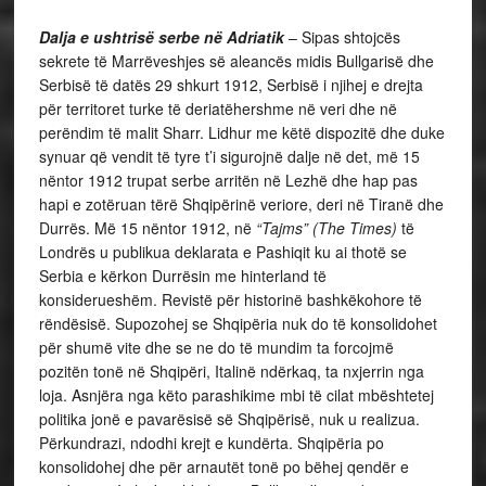
Dalja e ushtrisë serbe në Adriatik
– Sipas shtojcës
sekrete të Marrëveshjes së aleancës midis Bullgarisë dhe
Serbisë të datës 29 shkurt 1912, Serbisë i njihej e drejta
për territoret turke të deriatëhershme në veri dhe në
perëndim të malit Sharr. Lidhur me këtë dispozitë dhe duke
synuar që vendit të tyre t’i sigurojnë dalje në det, më 15
nëntor 1912 trupat serbe arritën në Lezhë dhe hap pas
hapi e zotëruan tërë Shqipërinë veriore, deri në Tiranë dhe
Durrës. Më 15 nëntor 1912, në
“Tajms” (The Times)
të
Londrës u publikua deklarata e Pashiqit ku ai thotë se
Serbia e kërkon Durrësin me hinterland të
konsiderueshëm. Revistë për historinë bashkëkohore të
rëndësisë. Supozohej se Shqipëria nuk do të konsolidohet
për shumë vite dhe se ne do të mundim ta forcojmë
pozitën tonë në Shqipëri, Italinë ndërkaq, ta nxjerrin nga
loja. Asnjëra nga këto parashikime mbi të cilat mbështetej
politika jonë e pavarësisë së Shqipërisë, nuk u realizua.
Përkundrazi, ndodhi krejt e kundërta. Shqipëria po
konsolidohej dhe për arnautët tonë po bëhej qendër e