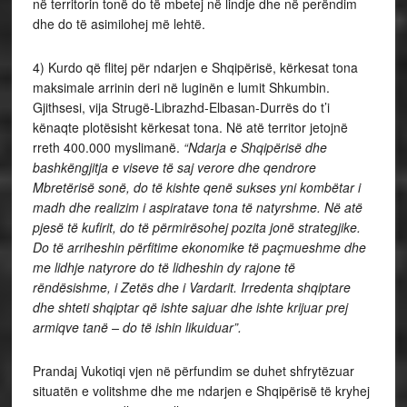
në territorin tonë do të mbetej në lindje dhe në perëndim
dhe do të asimilohej më lehtë.
4) Kurdo që flitej për ndarjen e Shqipërisë, kërkesat tona
maksimale arrinin deri në luginën e lumit Shkumbin.
Gjithsesi, vija Strugë-Librazhd-Elbasan-Durrës do t’i
kënaqte plotësisht kërkesat tona. Në atë territor jetojnë
rreth 400.000 myslimanë.
“Ndarja e Shqipërisë dhe
bashkëngjitja e viseve të saj verore dhe qendrore
Mbretërisë sonë, do të kishte qenë sukses yni kombëtar i
madh dhe realizim i aspiratave tona të natyrshme. Në atë
pjesë të kufirit, do të përmirësohej pozita jonë strategjike.
Do të arriheshin përfitime ekonomike të paçmueshme dhe
me lidhje natyrore do të lidheshin dy rajone të
rëndësishme, i Zetës dhe i Vardarit. Irredenta shqiptare
dhe shteti shqiptar që ishte sajuar dhe ishte krijuar prej
armiqve tanë – do të ishin likuiduar”.
Prandaj Vukotiqi vjen në përfundim se duhet shfrytëzuar
situatën e volitshme dhe me ndarjen e Shqipërisë të kryhej