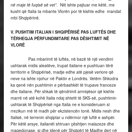
në maje të fuqisë së vet”.
Niti ishte pajtuar me këtë, me
kusht që Italia ta mbante Vlorën por të kishte edhe mandat
mbi Shqipërinë.
V. PUSHTIM ITALIAN I SHQIPËRISË PAS LUFTËS DHE
TËRHEQJA PËRFUNDIMTARE PAS DËSHTIMIT NË
VLORË
Pas mbarimit të luftës, në bazë të një vendimi
ushtarak midis aleatëve, trupat italiane e pushtuan tërë
territorin e Shqipërisë, madje edhe atë pjesë veriore që
neve na ishte njohur në Paktin e Londrës. Vetëm Shkodra
ka qenë nën pushtimin e përbashkët të trupave franceze
dhe italiane. Për shkak të qëndrimit armiqësor që kishte
marrë në atë kohë Italia ndaj shtetit të SKS-së, pushtimin
ushtarak të Shqipërisë nga Italia ne e konsideruam si
rrezikun më të madh për ekzistencën tonë. Midis nesh dhe
Italisë, në terrenin shqiptar u ndërmor një luftë e ashpër.
Për këtë arsye, italianët shtruan çështjen malazeze dhe
maqedonase, si dhe idenë për Shqipëri të Madhe deri në