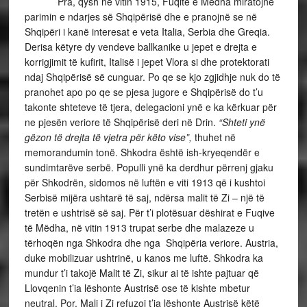
Pra, qysh në vitin 1915, Fuqitë e Mëdha miratojnë
parimin e ndarjes së Shqipërisë dhe e pranojnë se në
Shqipëri i kanë interesat e veta Italia, Serbia dhe Greqia.
Derisa këtyre dy vendeve ballkanike u jepet e drejta e
korrigjimit të kufirit, Italisë i jepet Vlora si dhe protektorati
ndaj Shqipërisë së cunguar. Po qe se kjo zgjidhje nuk do të
pranohet apo po qe se pjesa jugore e Shqipërisë do t’u
takonte shteteve të tjera, delegacioni ynë e ka kërkuar për
ne pjesën veriore të Shqipërisë deri në Drin.
“Shteti ynë
gëzon të drejta të vjetra për këto vise”,
thuhet në
memorandumin tonë. Shkodra është ish-kryeqendër e
sundimtarëve serbë. Populli ynë ka derdhur përrenj gjaku
për Shkodrën, sidomos në luftën e viti 1913 që i kushtoi
Serbisë mijëra ushtarë të saj, ndërsa malit të Zi – një të
tretën e ushtrisë së saj. Për t’i plotësuar dëshirat e Fuqive
të Mëdha, në vitin 1913 trupat serbe dhe malazeze u
tërhoqën nga Shkodra dhe nga Shqipëria veriore. Austria,
duke mobilizuar ushtrinë, u kanos me luftë. Shkodra ka
mundur t’i takojë Malit të Zi, sikur ai të ishte pajtuar që
Llovqenin t’ia lëshonte Austrisë ose të kishte mbetur
neutral. Por, Mali i Zi refuzoi t’ia lëshonte Austrisë këtë