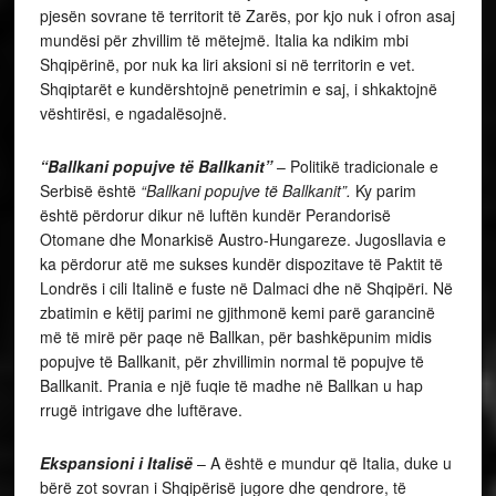
pjesën sovrane të territorit të Zarës, por kjo nuk i ofron asaj
mundësi për zhvillim të mëtejmë. Italia ka ndikim mbi
Shqipërinë, por nuk ka liri aksioni si në territorin e vet.
Shqiptarët e kundërshtojnë penetrimin e saj, i shkaktojnë
vështirësi, e ngadalësojnë.
“Ballkani popujve të Ballkanit”
– Politikë tradicionale e
Serbisë është
“Ballkani popujve të Ballkanit”.
Ky parim
është përdorur dikur në luftën kundër Perandorisë
Otomane dhe Monarkisë Austro-Hungareze. Jugosllavia e
ka përdorur atë me sukses kundër dispozitave të Paktit të
Londrës i cili Italinë e fuste në Dalmaci dhe në Shqipëri. Në
zbatimin e këtij parimi ne gjithmonë kemi parë garancinë
më të mirë për paqe në Ballkan, për bashkëpunim midis
popujve të Ballkanit, për zhvillimin normal të popujve të
Ballkanit. Prania e një fuqie të madhe në Ballkan u hap
rrugë intrigave dhe luftërave.
Ekspansioni i Italisë
– A është e mundur që Italia, duke u
bërë zot sovran i Shqipërisë jugore dhe qendrore, të