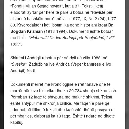
“Fondi i Millan Stojadinoviqit”, kutia 37. Teksti i këtij
elaborati zyrtar për herë të parë u botua në “Revistë për
historinë bashkëkohore”, në vitin 1977, IX, Nr. 2 (24), f. 77-
89. Kryeredaktor i këtij botimi ka qenë historiani kroat
Dr.
Bogdan Krizman
(1913-1994). Dokumenti është botuar
me titullin
“Elaborati i Dr. Ivo Andriqit për Shqipërinë, i vitit
1939”
.
Shkrimi i Andriqit u botua për së dyti në vitin 1988, në
“Sveske”
, Zadužbina Ive Andrića (Vepër bamirëse e Ivo
Andriqit) Nr. 5.
Dokumenti merret me kronologjinë e rrethanave dhe të
marrëdhënieve historike dhe ka 20.734 shenja shkronjash.
Përmban 12 faqe të shtypura me makinë shkrimi. Teksti
është shtypur me shkronja cirilike. Me faqen e parë që
ndodhet në fillim të tekstit dhe ku është dhënë pasqyra e
përmbajtjes, elaborati ka 13 faqe. Është i ndarë në dhjetë
kapituj.