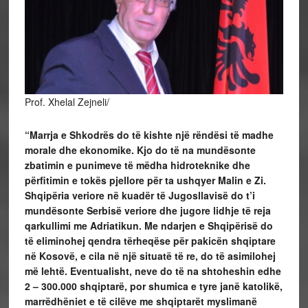
Prof. Xhelal Zejneli/
“Marrja e Shkodrës do të kishte një rëndësi të madhe
morale dhe ekonomike. Kjo do të na mundësonte
zbatimin e punimeve të mëdha hidroteknike dhe
përfitimin e tokës pjellore për ta ushqyer Malin e Zi.
Shqipëria veriore në kuadër të Jugosllavisë do t’i
mundësonte Serbisë veriore dhe jugore lidhje të reja
qarkullimi me Adriatikun. Me ndarjen e Shqipërisë do
të eliminohej qendra tërheqëse për pakicën shqiptare
në Kosovë, e cila në një situatë të re, do të asimilohej
më lehtë. Eventualisht, neve do të na shtoheshin edhe
2 – 300.000 shqiptarë, por shumica e tyre janë katolikë,
marrëdhëniet e të cilëve me shqiptarët myslimanë