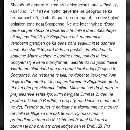
Shqipërinë qendrore, kryetari i delegacionit tonë – Pashiqi,
kah fundi i viti 1919 e njoftoi qeverinë në Beograd se ka
ardhur çasti që, të shtrënguar nga rrethanat, ta ndryshojmë
politikën tonë ndaj Shqipërisë. Në atë letër thuhet:
“Duke
qenë se për shkak të depërtimit të Italisë dhe mbështetjes
së saj nga Fuqitë, në Shqipëri ne nuk mundemi ta
vendosim gjendjen që ka qenë para evakuimit të ushtrisë
sonë dhe shtetit të parë të Esad pashës; Fuqitë duan ta
zbatojnë Marrëveshjen e Londrës ndaj nuk do të ketë
Shqipëri siç e kemi mbrojtur ne; aleatët do t’ia japin Italisë
Vlorën me hinterland dhe me protektorat ndaj një pjese të
Shqipërisë. Në rrethana të tilla, ne duhet të kërkojmë kufij
të tjerë dhe më të mirë ndaj territoreve të Shqipërisë që do
të bien nën protektoratin italian. Minimumi që do të marrim
prej aleatëve është kjo: kufiri përgjatë Drinit të Zi deri në
grykën e Drinit të Bardhë, e prej aty, me Drinin e madh deri
në det. Prandaj duhet të kërkojmë maksimumin në mënyrë
që Italia të fitojë sa më pak territor. Ky maksimum i
pretendimeve tona do të kishte qenë: lumi Mat deri te
burimi i tij dhe prej aty drejt lindjes deri te Drini i Zi. Pra,