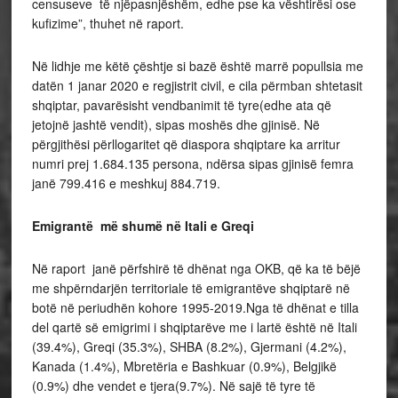
censuseve të njëpasnjëshëm, edhe pse ka vështirësi ose
kufizime”, thuhet në raport.
Në lidhje me këtë çështje si bazë është marrë popullsia me
datën 1 janar 2020 e regjistrit civil, e cila përmban shtetasit
shqiptar, pavarësisht vendbanimit të tyre(edhe ata që
jetojnë jashtë vendit), sipas moshës dhe gjinisë. Në
përgjithësi përllogaritet që diaspora shqiptare ka arritur
numri prej 1.684.135 persona, ndërsa sipas gjinisë femra
janë 799.416 e meshkuj 884.719.
Emigrantë më shumë në Itali e Greqi
Në raport janë përfshirë të dhënat nga OKB, që ka të bëjë
me shpërndarjën territoriale të emigrantëve shqiptarë në
botë në periudhën kohore 1995-2019.Nga të dhënat e tilla
del qartë së emigrimi i shqiptarëve me i lartë është në Itali
(39.4%), Greqi (35.3%), SHBA (8.2%), Gjermani (4.2%),
Kanada (1.4%), Mbretëria e Bashkuar (0.9%), Belgjikë
(0.9%) dhe vendet e tjera(9.7%). Në sajë të tyre të