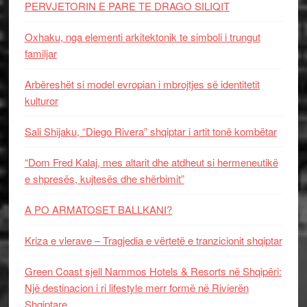
PERVJETORIN E PARE TE DRAGO SILIQIT
Oxhaku, nga elementi arkitektonik te simboli i trungut
familjar
Arbëreshët si model evropian i mbrojtjes së identitetit
kulturor
Sali Shijaku, “Diego Rivera” shqiptar i artit tonë kombëtar
“Dom Fred Kalaj, mes altarit dhe atdheut si hermeneutikë
e shpresës, kujtesës dhe shërbimit”
A PO ARMATOSET BALLKANI?
Kriza e vlerave – Tragjedia e vërtetë e tranzicionit shqiptar
Green Coast sjell Nammos Hotels & Resorts në Shqipëri:
Një destinacion i ri lifestyle merr formë në Rivierën
Shqiptare