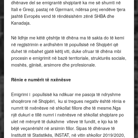
dhënave del se emigrantë shqiptarë ka me së shumti në
Itali e Greqi, pastaj në Gjermani, ndërsa prej vendëve tjera
jashtë Evropës vend të rëndësishëm zënë SHBA dhe
Kanadaja.
Në lidhje me këtë çështje të dhëna ma të sakta do të kemi
në regjistrimin e ardhshëm të popullsisë në Shqipëri që
duhet të mbahet gjatë këtij viti, duke ofruar të dhëna mbi
procesin e emigrimit në bazë territoriale, strukturës sociale,
moshës, gjinisë, arsimore dhe profesionale.
Rënie e numërit të nxënësve
Emigrimi i popullsisë ka ndikuar me pasoja të ndryshme
shoqërore në Shqipëri, ku si tregues negativ është rënia e
numrit të nxënësve në shkollat fillore dhe të mesme.Nga
një dukuri e tillë numri i nxënësve në shkollat shqiptare po
ulet në mënyrë të dukshme viteve të fundit, e kjo ka të
bëjë veçanërisht në arsimin fillor. Sipas të dhënave të
Institutit të Statistikës, INSTAT, në vitin shkollor 2019/2020,