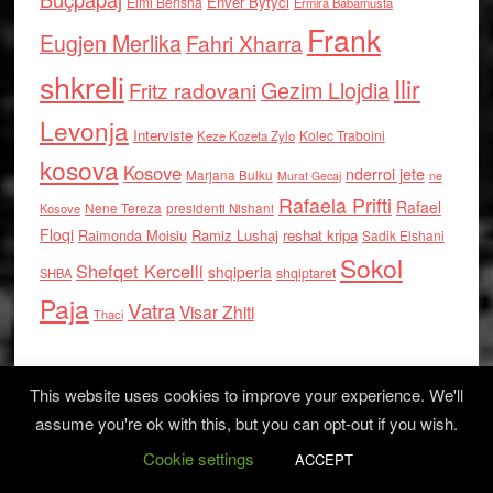
Enver Bytyci
Elmi Berisha
Ermira Babamusta
Frank
Eugjen Merlika
Fahri Xharra
shkreli
Ilir
Gezim Llojdia
Fritz radovani
Levonja
Interviste
Kolec Traboini
Keze Kozeta Zylo
kosova
Kosove
nderroi jete
Marjana Bulku
ne
Murat Gecaj
Rafaela Prifti
Rafael
Nene Tereza
Kosove
presidenti Nishani
Floqi
Raimonda Moisiu
Ramiz Lushaj
reshat kripa
Sadik Elshani
Sokol
Shefqet Kercelli
shqiperia
shqiptaret
SHBA
Paja
Vatra
Visar Zhiti
Thaci
This website uses cookies to improve your experience. We'll
assume you're ok with this, but you can opt-out if you wish.
Cookie settings
Log in
ACCEPT