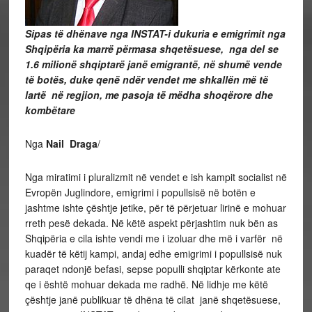
Sipas të dhënave nga INSTAT-i dukuria e emigrimit nga
Shqipëria ka marrë përmasa shqetësuese, nga del se
1.6 milionë shqiptarë janë emigrantë, në shumë vende
të botës, duke qenë ndër vendet me shkallën më të
lartë në regjion, me pasoja të mëdha shoqërore dhe
kombëtare
Nga
Nail Draga
/
Nga miratimi i pluralizmit në vendet e ish kampit socialist në
Evropën Juglindore, emigrimi i popullsisë në botën e
jashtme ishte çështje jetike, për të përjetuar lirinë e mohuar
rreth pesë dekada. Në këtë aspekt përjashtim nuk bën as
Shqipëria e cila ishte vendi me i izoluar dhe më i varfër në
kuadër të këtij kampi, andaj edhe emigrimi i popullsisë nuk
paraqet ndonjë befasi, sepse populli shqiptar kërkonte ate
qe i është mohuar dekada me radhë. Në lidhje me këtë
çështje janë publikuar të dhëna të cilat janë shqetësuese,