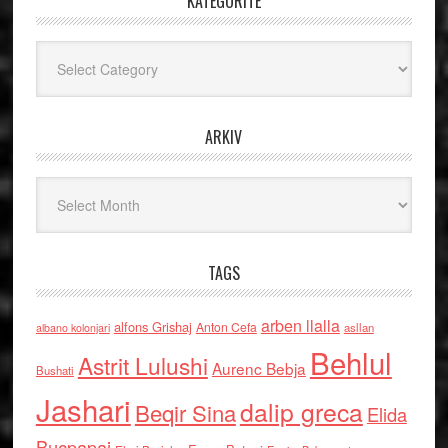
KATEGORITË
Kategoritë
ARKIV
Arkiv
TAGS
arben llalla
alfons Grishaj
Anton Cefa
asllan
albano kolonjari
Behlul
Astrit Lulushi
Aurenc Bebja
Bushati
Jashari
dalip greca
Beqir Sina
Elida
Buçpapaj