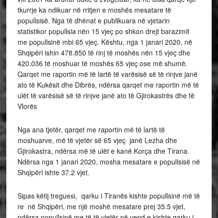
tkurrje ka ndikuar në rritjen e moshës mesatare të
popullsisë. Nga të dhënat e publikuara në vjetarin
statistikor popullsia nën 15 vjeç po shkon drejt barazimit
me popullsinë mbi 65 vjeç. Kështu, nga 1 janari 2020, në
Shqipëri ishin 478.850 të rinj të moshës nën 15 vjeç dhe
420.036 të moshuar të moshës 65 vjeç ose më shumë.
Qarqet me raportin më të lartë të varësisë së të rinjve janë
ato të Kukësit dhe Dibrës, ndërsa qarqet me raportin më të
ulët të varësisë së të rinjve janë ato të Gjirokastrës dhe të
Vlorës
Nga ana tjetër, qarqet me raportin më të lartë të
moshuarve, më të vjetër së 65 vjeç janë Lezha dhe
Gjirokastra, ndërsa më të ulët e kanë Korça dhe Tirana.
Ndërsa nga 1 janari 2020, mosha mesatare e popullsisë në
Shqipëri ishte 37.2 vjet.
Sipas këtij treguesi, qarku i Tiranës kishte popullsinë më të
re në Shqipëri, me një moshë mesatare prej 35.5 vjet,
ndërsa popullsinë me të të vjetër në vend e kishte qarku i