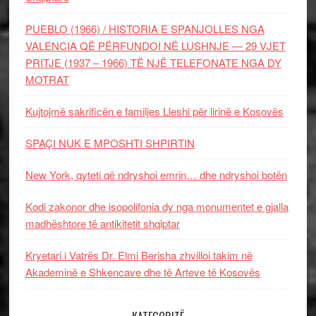
PUEBLO (1966) / HISTORIA E SPANJOLLES NGA
VALENCIA QË PËRFUNDOI NË LUSHNJE — 29 VJET
PRITJE (1937 – 1966) TË NJË TELEFONATE NGA DY
MOTRAT
Kujtojmë sakrificën e familjes Lleshi për lirinë e Kosovës
SPAÇI NUK E MPOSHTI SHPIRTIN
New York, qyteti që ndryshoi emrin… dhe ndryshoi botën
Kodi zakonor dhe isopolifonia dy nga monumentet e gjalla
madhështore të antikitetit shqiptar
Kryetari i Vatrës Dr. Elmi Berisha zhvilloi takim në
Akademinë e Shkencave dhe të Arteve të Kosovës