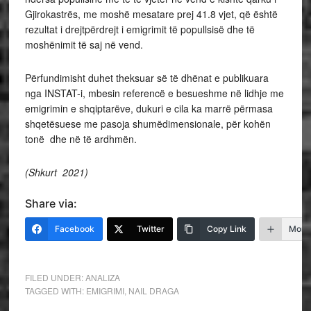
Gjirokastrës, me moshë mesatare prej 41.8 vjet, që është
rezultat i drejtpërdrejt i emigrimit të popullsisë dhe të
moshënimit të saj në vend.
Përfundimisht duhet theksuar së të dhënat e publikuara
nga INSTAT-i, mbesin referencë e besueshme në lidhje me
emigrimin e shqiptarëve, dukuri e cila ka marrë përmasa
shqetësuese me pasoja shumëdimensionale, për kohën
tonë dhe në të ardhmën.
(Shkurt 2021)
Share via:
Facebook
Twitter
Copy Link
More
FILED UNDER:
ANALIZA
TAGGED WITH:
EMIGRIMI
,
NAIL DRAGA