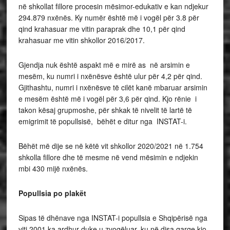
në shkollat fillore procesin mësimor-edukativ e kan ndjekur
294.879 nxënës. Ky numër është më i vogël për 3.8 për
qind krahasuar me vitin paraprak dhe 10,1 për qind
krahasuar me vitin shkollor 2016/2017.
Gjendja nuk është aspakt më e mirë as në arsimin e
mesëm, ku numri i nxënësve është ulur për 4,2 për qind.
Gjithashtu, numri i nxënësve të cilët kanë mbaruar arsimin
e mesëm është më i vogël për 3,6 për qind. Kjo rënie i
takon kësaj grupmoshe, për shkak të nivelit të lartë të
emigrimit të popullsisë, bëhët e ditur nga INSTAT-i.
Bëhët më dije se në këtë vit shkollor 2020/2021 në 1.754
shkolla fillore dhe të mesme në vend mësimin e ndjekin
mbi 430 mijë nxënës.
Popullsia po plakët
Sipas të dhënave nga INSTAT-i popullsia e Shqipërisë nga
viti 2001 ka ardhur duke u zvogëluar, ku në disa qarqe kjo