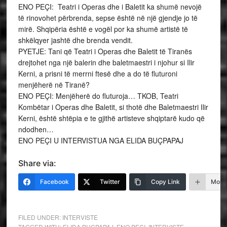
ENO PEÇI: Teatri i Operas dhe i Baletit ka shumë nevojë
të rinovohet përbrenda, sepse është në një gjendje jo të
mirë. Shqipëria është e vogël por ka shumë artistë të
shkëlqyer jashtë dhe brenda vendit.
PYETJE: Tani që Teatri i Operas dhe Baletit të Tiranës
drejtohet nga një balerin dhe baletmaestri i njohur si Ilir
Kerni, a prisni të merrni ftesë dhe a do të fluturoni
menjëherë në Tiranë?
ENO PEÇI: Menjëherë do fluturoja… TKOB, Teatri
Kombëtar i Operas dhe Baletit, si thotë dhe Baletmaestri Ilir
Kerni, është shtëpia e te gjithë artisteve shqiptarë kudo që
ndodhen…
ENO PEÇI U INTERVISTUA NGA ELIDA BUÇPAPAJ
Share via:
Facebook
Twitter
Copy Link
More
FILED UNDER:
INTERVISTE
TAGGED WITH:
ELIDA BUÇPAPAJ
,
ENO PECI
,
INTERVISTE