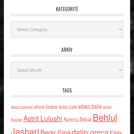
KATEGORITË
Kategoritë
ARKIV
Arkiv
TAGS
arben llalla
alfons Grishaj
Anton Cefa
asllan
albano kolonjari
Behlul
Astrit Lulushi
Aurenc Bebja
Bushati
Jashari
dalip greca
Beqir Sina
Elida