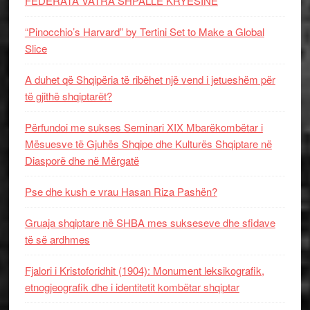
FEDERATA VATRA SHPALLË KRYESINË
“Pinocchio’s Harvard” by Tertini Set to Make a Global
Slice
A duhet që Shqipëria të ribëhet një vend i jetueshëm për
të gjithë shqiptarët?
Përfundoi me sukses Seminari XIX Mbarëkombëtar i
Mësuesve të Gjuhës Shqipe dhe Kulturës Shqiptare në
Diasporë dhe në Mërgatë
Pse dhe kush e vrau Hasan Riza Pashën?
Gruaja shqiptare në SHBA mes sukseseve dhe sfidave
të së ardhmes
Fjalori i Kristoforidhit (1904): Monument leksikografik,
etnogjeografik dhe i identitetit kombëtar shqiptar