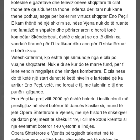
kotësinë e gazetave dhe televizioneve shqiptare të cilat
thonë atë që s’duhet ta thonë, ndërsa deri tani nuk kanë
thënë pothuaj asgjë për balerinin virtuoz shqiptar Eno Peçi!
E kam thënë në një shkrim se, nëse Vjena nuk do të ruante
me fanatizëm shpatën dhe përkrenaren e heroit tonë
kombëtar Skënderbeut, është e sigurt se do të dilnin ca
vandalë firaunë për t’i trafikuar diku apo për t’i shkatërruar
e bërë skrap.
Vetëshkatërrimi, kjo është një sëmundje nga e cila po
vuajnë shqiptarët. Nuk e di se kur do të marrë fund, për t’I
lënë vendin ringjalljes dhe rilindjes kombëtare. E cila nëse
do të ketë një start duhet të ketë nivelin e lartësisë që ka
arritur Eno Peçi, vetë, me forcat e tij, me talentin e tij dhe
punën gjigande.
Eno Peçi ka prej vitit 2000 që është balerin i institucionit më
prestigjioz në nivel botëror të dancës klasike siç mund të
jetë Opera Shtetërore e Vjenës, me një histori të shkëlqyer
që daton prej mesit të shekullit 19, i cili më 2009 kremtoi si
një evenimet botëror 140 vjetorin e lindjes.
Opera Shtetërore e Vjenës përzgjedh talentet më të
spikatura nga e gjithë bota, dhe midis më të mirëve ka