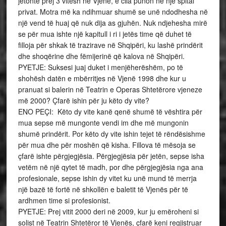
jetonte prej 3 vitesh në Vjenë, e cila punon në një spital
privat. Motra më ka ndihmuar shumë se unë ndodhesha në
një vend të huaj që nuk dija as gjuhën. Nuk ndjehesha mirë
se për mua ishte një kapitull i ri i jetës time që duhet të
filloja për shkak të trazirave në Shqipëri, ku lashë prindërit
dhe shoqërine dhe fëmijerinë që kalova në Shqipëri.
PYETJE: Suksesi juaj duket i menjëherëshëm, po të
shohësh datën e mbërritjes në Vjenë 1998 dhe kur u
pranuat si balerin në Teatrin e Operas Shtetërore vjeneze
më 2000? Çfarë ishin për ju këto dy vite?
ENO PEÇI: Këto dy vite kanë qenë shumë të vështira për
mua sepse më mungonte vendi im dhe më mungonin
shumë prindërit. Por këto dy vite ishin tejet të rëndësishme
për mua dhe për moshën që kisha. Fillova të mësoja se
çfarë ishte përgjegjësia. Përgjegjësia për jetën, sepse isha
vetëm në një qytet të madh, por dhe përgjegjësia nga ana
profesionale, sepse ishin dy vitet ku unë mund të merrja
një bazë të fortë në shkollën e baletit të Vjenës për të
ardhmen time si profesionist.
PYETJE: Prej vitit 2000 deri në 2009, kur ju emëroheni si
solist në Teatrin Shtetëror të Vjenës, çfarë keni regjistruar