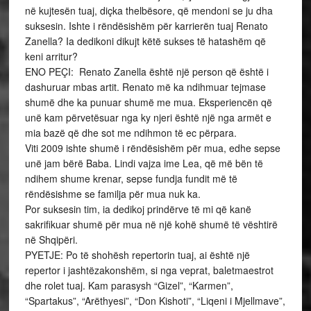
në kujtesën tuaj, diçka thelbësore, që mendoni se ju dha
suksesin. Ishte i rëndësishëm për karrierën tuaj Renato
Zanella? Ia dedikoni dikujt këtë sukses të hatashëm që
keni arritur?
ENO PEÇI: Renato Zanella është një person që është i
dashuruar mbas artit. Renato më ka ndihmuar tejmase
shumë dhe ka punuar shumë me mua. Eksperiencën që
unë kam përvetësuar nga ky njeri është një nga armët e
mia bazë që dhe sot me ndihmon të ec përpara.
Viti 2009 ishte shumë i rëndësishëm për mua, edhe sepse
unë jam bërë Baba. Lindi vajza ime Lea, që më bën të
ndihem shume krenar, sepse fundja fundit më të
rëndësishme se familja për mua nuk ka.
Por suksesin tim, ia dedikoj prindërve të mi që kanë
sakrifikuar shumë për mua në një kohë shumë të vështirë
në Shqipëri.
PYETJE: Po të shohësh repertorin tuaj, ai është një
repertor i jashtëzakonshëm, si nga veprat, baletmaestrot
dhe rolet tuaj. Kam parasysh “Gizel”, “Karmen”,
“Spartakus”, “Arëthyesi”, “Don Kishoti”, “Liqeni i Mjellmave”,