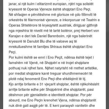
janar, si një kulm i elitarizmit europian, njëri nga solistët
kryesorë të Operas Vjeneze është shqiptari Eno Peçi.
Në shfaqjen e përvitëshme më glorioze në çdo fillimviti të
orkestrës të filarmonisë vjeneze, e inkorporuar në Teatrin e
Operas Shtetërore të kryeqytetit austriak, dirigjuar gjithnjë
nga mjeshtra të nivelit më të lartë botëror, prej Herbert von
Karajan e deri tek Daniel Barenboim, një nga balerinët
kryesorë të Danubit Blu dhe të valceve aq të
mrekullueshme të familjes Shtraus është shqiptari Eno
Peçi.
Por kulmi është se emri i Eno Peçit, ndërsa është tejet i
famshëm në Vjenë, në Shqipëri e në trojet shqiptare
pothuaj nuk njihet fare. Njihet natyrisht në rrethet artistike,
por mediat shqiptare kanë treguar shurdhmemecëri të
plotë ndaj fenomenit Eno Peçi dhe shkëlqimit të tij.
Kjo arritje brilante e 31 vjeçarit shqiptar, është njëkohësisht
arritje brilante edhe për Shqipërinë dhe shqiptarët, pasi
dëshmon për gjenialitetin e identitetit shqiptar. Por për
absurd, me Eno Peçin krenohet Vjena, ndërsa shqiptarët
nuk dinë gati asgjë për të. E keni parasysh vanitetin dhe