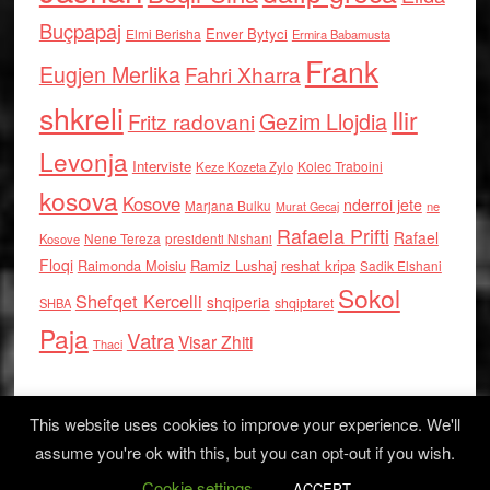
Buçpapaj
Enver Bytyci
Elmi Berisha
Ermira Babamusta
Frank
Eugjen Merlika
Fahri Xharra
shkreli
Ilir
Gezim Llojdia
Fritz radovani
Levonja
Interviste
Kolec Traboini
Keze Kozeta Zylo
kosova
Kosove
nderroi jete
Marjana Bulku
ne
Murat Gecaj
Rafaela Prifti
Rafael
Nene Tereza
Kosove
presidenti Nishani
Floqi
Raimonda Moisiu
Ramiz Lushaj
reshat kripa
Sadik Elshani
Sokol
Shefqet Kercelli
shqiperia
shqiptaret
SHBA
Paja
Vatra
Visar Zhiti
Thaci
This website uses cookies to improve your experience. We'll
assume you're ok with this, but you can opt-out if you wish.
Cookie settings
Log in
ACCEPT