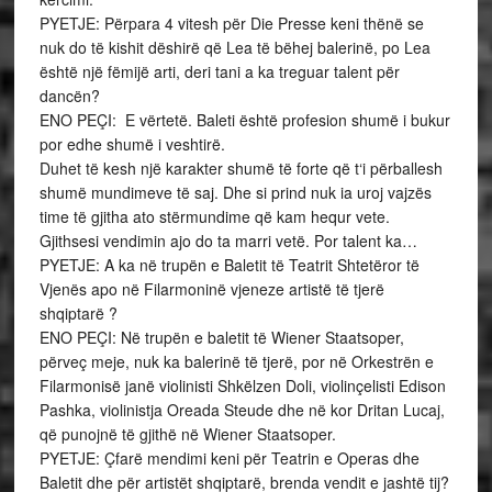
PYETJE: Përpara 4 vitesh për Die Presse keni thënë se
nuk do të kishit dëshirë që Lea të bëhej balerinë, po Lea
është një fëmijë arti, deri tani a ka treguar talent për
dancën?
ENO PEÇI: E vërtetë. Baleti është profesion shumë i bukur
por edhe shumë i veshtirë.
Duhet të kesh një karakter shumë të forte që t‘i përballesh
shumë mundimeve të saj. Dhe si prind nuk ia uroj vajzës
time të gjitha ato stërmundime që kam hequr vete.
Gjithsesi vendimin ajo do ta marri vetë. Por talent ka…
PYETJE: A ka në trupën e Baletit të Teatrit Shtetëror të
Vjenës apo në Filarmoninë vjeneze artistë të tjerë
shqiptarë ?
ENO PEÇI: Në trupën e baletit të Wiener Staatsoper,
përveç meje, nuk ka balerinë të tjerë, por në Orkestrën e
Filarmonisë janë violinisti Shkëlzen Doli, violinçelisti Edison
Pashka, violinistja Oreada Steude dhe në kor Dritan Lucaj,
që punojnë të gjithë në Wiener Staatsoper.
PYETJE: Çfarë mendimi keni për Teatrin e Operas dhe
Baletit dhe për artistët shqiptarë, brenda vendit e jashtë tij?