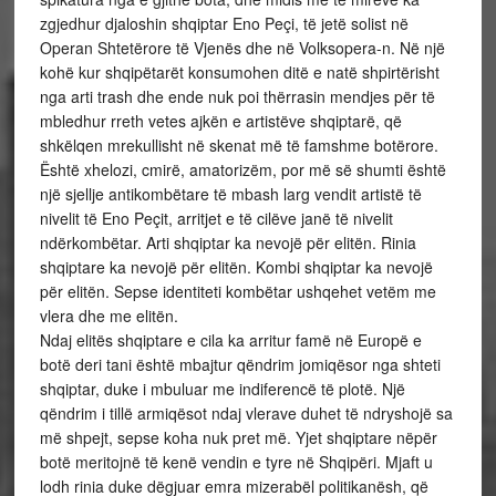
zgjedhur djaloshin shqiptar Eno Peçi, të jetë solist në
Operan Shtetërore të Vjenës dhe në Volksopera-n. Në një
kohë kur shqipëtarët konsumohen ditë e natë shpirtërisht
nga arti trash dhe ende nuk poi thërrasin mendjes për të
mbledhur rreth vetes ajkën e artistëve shqiptarë, që
shkëlqen mrekullisht në skenat më të famshme botërore.
Është xhelozi, cmirë, amatorizëm, por më së shumti është
një sjellje antikombëtare të mbash larg vendit artistë të
nivelit të Eno Peçit, arritjet e të cilëve janë të nivelit
ndërkombëtar. Arti shqiptar ka nevojë për elitën. Rinia
shqiptare ka nevojë për elitën. Kombi shqiptar ka nevojë
për elitën. Sepse identiteti kombëtar ushqehet vetëm me
vlera dhe me elitën.
Ndaj elitës shqiptare e cila ka arritur famë në Europë e
botë deri tani është mbajtur qëndrim jomiqësor nga shteti
shqiptar, duke i mbuluar me indiferencë të plotë. Një
qëndrim i tillë armiqësot ndaj vlerave duhet të ndryshojë sa
më shpejt, sepse koha nuk pret më. Yjet shqiptare nëpër
botë meritojnë të kenë vendin e tyre në Shqipëri. Mjaft u
lodh rinia duke dëgjuar emra mizerabël politikanësh, që