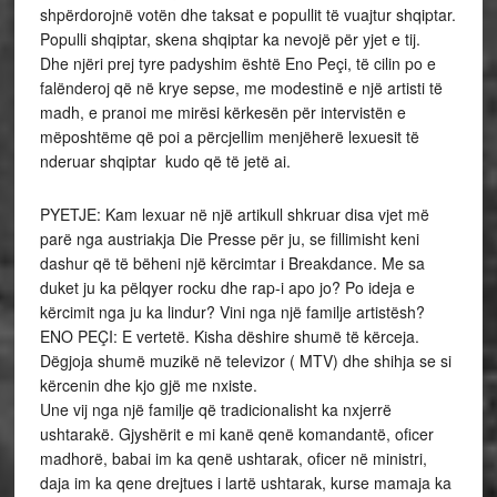
shpërdorojnë votën dhe taksat e popullit të vuajtur shqiptar.
Populli shqiptar, skena shqiptar ka nevojë për yjet e tij.
Dhe njëri prej tyre padyshim është Eno Peçi, të cilin po e
falënderoj që në krye sepse, me modestinë e një artisti të
madh, e pranoi me mirësi kërkesën për intervistën e
mëposhtëme që poi a përcjellim menjëherë lexuesit të
nderuar shqiptar kudo që të jetë ai.
PYETJE: Kam lexuar në një artikull shkruar disa vjet më
parë nga austriakja Die Presse për ju, se fillimisht keni
dashur që të bëheni një kërcimtar i Breakdance. Me sa
duket ju ka pëlqyer rocku dhe rap-i apo jo? Po ideja e
kërcimit nga ju ka lindur? Vini nga një familje artistësh?
ENO PEÇI: E vertetë. Kisha dëshire shumë të kërceja.
Dëgjoja shumë muzikë në televizor ( MTV) dhe shihja se si
kërcenin dhe kjo gjë me nxiste.
Une vij nga një familje që tradicionalisht ka nxjerrë
ushtarakë. Gjyshërit e mi kanë qenë komandantë, oficer
madhorë, babai im ka qenë ushtarak, oficer në ministri,
daja im ka qene drejtues i lartë ushtarak, kurse mamaja ka