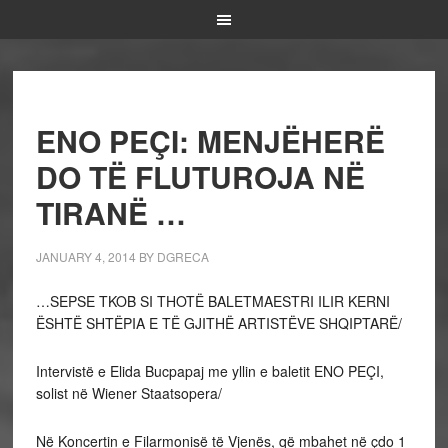
ENO PEÇI: MENJËHERË
DO TË FLUTUROJA NË
TIRANË …
JANUARY 4, 2014
BY
DGRECA
…SEPSE TKOB SI THOTË BALETMAESTRI ILIR KERNI
ËSHTË SHTËPIA E TË GJITHË ARTISTËVE SHQIPTARË/
Intervistë e Elida Bucpapaj me yllin e baletit ENO PEÇI,
solist në Wiener Staatsopera/
Në Koncertin e Filarmonisë të Vjenës, që mbahet në çdo 1