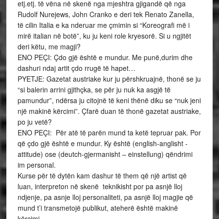
etj.etj. të vëna në skenë nga mjeshtra gjigandë që nga
Rudolf Nurejews, John Cranko e deri tek Renato Zanella,
të cilin Italia e ka nderuar me çmimin si “Koreografi më i
mirë italian në botë”, ku ju keni role kryesorë. Si u ngjitët
deri këtu, me magji?
ENO PEÇI: Çdo gjë është e mundur. Me punë,durim dhe
dashuri ndaj artit çdo rrugë të hapet…
PYETJE: Gazetat austriake kur ju përshkruajnë, thonë se ju
“si balerin arrini gjithçka, se për ju nuk ka asgjë të
pamundur”, ndërsa ju citojnë të keni thënë diku se “nuk jeni
një makinë kërcimi”. Çfarë duan të thonë gazetat austriake,
po ju vetë?
ENO PEÇI: Për atë të parën mund ta ketë tepruar pak. Por
që çdo gjë është e mundur. Ky është (english-anglisht -
attitude) ose (deutch-gjermanisht – einstellung) qëndrimi
im personal.
Kurse për të dytën kam dashur të them që një artist që
luan, interpreton në skenë teknikisht por pa asnjë lloj
ndjenje, pa asnje lloj personaliteti, pa asnjë lloj magjie që
mund t’i transmetojë publikut, ateherë është makinë
kërcimi.