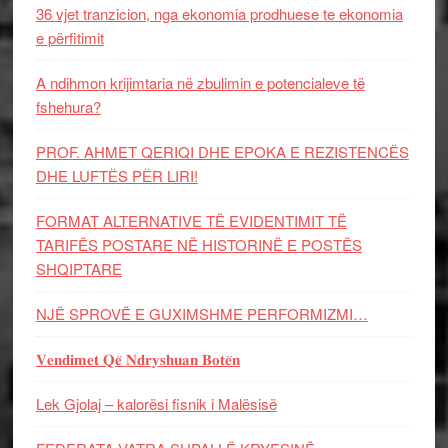
36 vjet tranzicion, nga ekonomia prodhuese te ekonomia
e përfitimit
A ndihmon krijimtaria në zbulimin e potencialeve të
fshehura?
PROF. AHMET QERIQI DHE EPOKA E REZISTENCЁS
DHE LUFTЁS PЁR LIRI!
FORMAT ALTERNATIVE TË EVIDENTIMIT TË
TARIFËS POSTARE NË HISTORINË E POSTËS
SHQIPTARE
NJË SPROVË E GUXIMSHME PERFORMIZMI…
𝐕𝐞𝐧𝐝𝐢𝐦𝐞𝐭 𝐐𝐞̈ 𝐍𝐝𝐫𝐲𝐬𝐡𝐮𝐚𝐧 𝐁𝐨𝐭𝐞̈𝐧
Lek Gjolaj – kalorësi fisnik i Malësisë