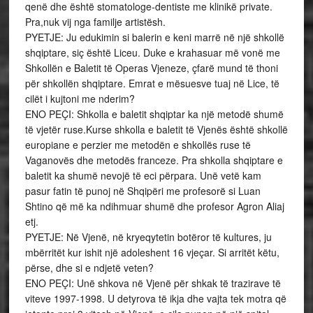
qenë dhe është stomatologe-dentiste me klinikë private.
Pra,nuk vij nga familje artistësh.
PYETJE: Ju edukimin si balerin e keni marrë në një shkollë
shqiptare, siç është Liceu. Duke e krahasuar më vonë me
Shkollën e Baletit të Operas Vjeneze, çfarë mund të thoni
për shkollën shqiptare. Emrat e mësuesve tuaj në Lice, të
cilët i kujtoni me nderim?
ENO PEÇI: Shkolla e baletit shqiptar ka një metodë shumë
të vjetër ruse.Kurse shkolla e baletit të Vjenës është shkollë
europiane e perzier me metodën e shkollës ruse të
Vaganovës dhe metodës franceze. Pra shkolla shqiptare e
baletit ka shumë nevojë të eci përpara. Unë vetë kam
pasur fatin të punoj në Shqipëri me profesorë si Luan
Shtino që më ka ndihmuar shumë dhe profesor Agron Aliaj
etj.
PYETJE: Në Vjenë, në kryeqytetin botëror të kultures, ju
mbërritët kur ishit një adoleshent 16 vjeçar. Si arritët këtu,
përse, dhe si e ndjetë veten?
ENO PEÇI: Unë shkova në Vjenë për shkak të trazirave të
viteve 1997-1998. U detyrova të ikja dhe vajta tek motra që