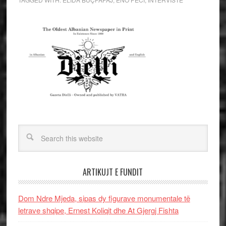
ARTIKUJT E FUNDIT
Dom Ndre Mjeda, sipas dy figurave monumentale të
letrave shqipe, Ernest Koliqit dhe At Gjergj Fishta