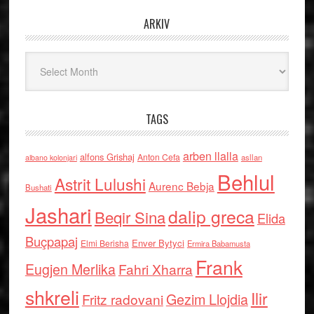
ARKIV
Arkiv
TAGS
arben llalla
alfons Grishaj
Anton Cefa
asllan
albano kolonjari
Behlul
Astrit Lulushi
Aurenc Bebja
Bushati
Jashari
dalip greca
Beqir Sina
Elida
Buçpapaj
Enver Bytyci
Elmi Berisha
Ermira Babamusta
Frank
Eugjen Merlika
Fahri Xharra
shkreli
Ilir
Gezim Llojdia
Fritz radovani