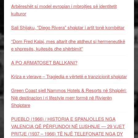
Arbëreshët si model evropian i mbrojtjes së identitetit
kulturor
Sali Shijaku, “Diego Rivera” shqiptar i artit tonë kombëtar
“Dom Fred Kalaj, mes altarit dhe atdheut si hermeneutikë
e shpresës, kujtesës dhe shërbimit”
A PO ARMATOSET BALLKANI?
Kriza e vlerave – Tragjedia e vërtetë e tranzicionit shqiptar
Green Coast sjell Nammos Hotels & Resorts në Shqipëri:
Një destinacion i ri lifestyle merr formë në Rivierën
Shqiptare
PUEBLO (1966) / HISTORIA E SPANJOLLES NGA
VALENCIA QË PËRFUNDOI NË LUSHNJE — 29 VJET
PRITJE (1937 – 1966) TË NJË TELEFONATE NGA DY