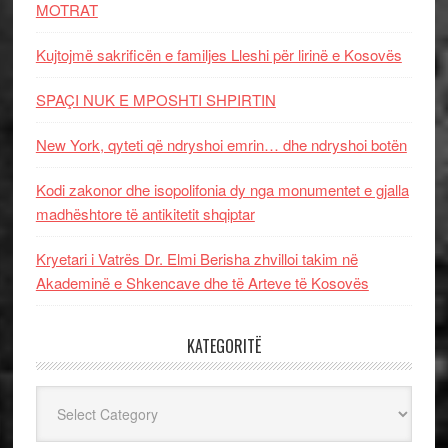
MOTRAT
Kujtojmë sakrificën e familjes Lleshi për lirinë e Kosovës
SPAÇI NUK E MPOSHTI SHPIRTIN
New York, qyteti që ndryshoi emrin… dhe ndryshoi botën
Kodi zakonor dhe isopolifonia dy nga monumentet e gjalla
madhështore të antikitetit shqiptar
Kryetari i Vatrës Dr. Elmi Berisha zhvilloi takim në
Akademinë e Shkencave dhe të Arteve të Kosovës
KATEGORITË
Kategoritë