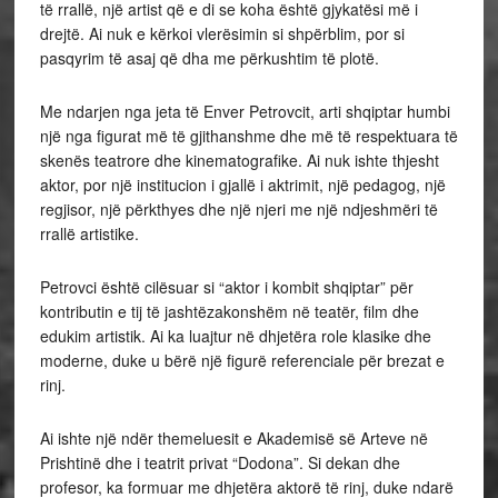
të rrallë, një artist që e di se koha është gjykatësi më i
drejtë. Ai nuk e kërkoi vlerësimin si shpërblim, por si
pasqyrim të asaj që dha me përkushtim të plotë.
Me ndarjen nga jeta të Enver Petrovcit, arti shqiptar humbi
një nga figurat më të gjithanshme dhe më të respektuara të
skenës teatrore dhe kinematografike. Ai nuk ishte thjesht
aktor, por një institucion i gjallë i aktrimit, një pedagog, një
regjisor, një përkthyes dhe një njeri me një ndjeshmëri të
rrallë artistike.
Petrovci është cilësuar si “aktor i kombit shqiptar” për
kontributin e tij të jashtëzakonshëm në teatër, film dhe
edukim artistik. Ai ka luajtur në dhjetëra role klasike dhe
moderne, duke u bërë një figurë referenciale për brezat e
rinj.
Ai ishte një ndër themeluesit e Akademisë së Arteve në
Prishtinë dhe i teatrit privat “Dodona”. Si dekan dhe
profesor, ka formuar me dhjetëra aktorë të rinj, duke ndarë