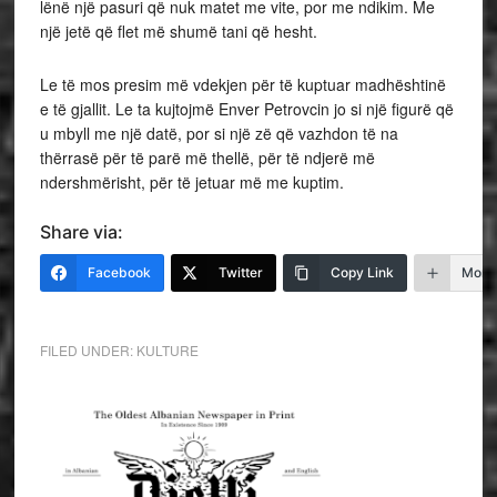
lënë një pasuri që nuk matet me vite, por me ndikim. Me
një jetë që flet më shumë tani që hesht.
Le të mos presim më vdekjen për të kuptuar madhështinë
e të gjallit. Le ta kujtojmë Enver Petrovcin jo si një figurë që
u mbyll me një datë, por si një zë që vazhdon të na
thërrasë për të parë më thellë, për të ndjerë më
ndershmërisht, për të jetuar më me kuptim.
Share via:
Facebook
Twitter
Copy Link
More
FILED UNDER:
KULTURE