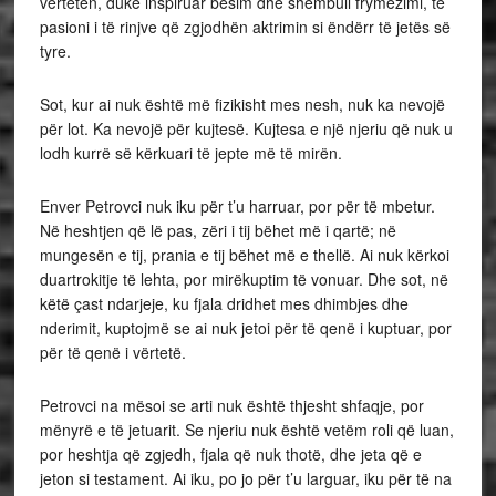
vërtetën, duke inspiruar besim dhe shembull frymëzimi, te
pasioni i të rinjve që zgjodhën aktrimin si ëndërr të jetës së
tyre.
Sot, kur ai nuk është më fizikisht mes nesh, nuk ka nevojë
për lot. Ka nevojë për kujtesë. Kujtesa e një njeriu që nuk u
lodh kurrë së kërkuari të jepte më të mirën.
Enver Petrovci nuk iku për t’u harruar, por për të mbetur.
Në heshtjen që lë pas, zëri i tij bëhet më i qartë; në
mungesën e tij, prania e tij bëhet më e thellë. Ai nuk kërkoi
duartrokitje të lehta, por mirëkuptim të vonuar. Dhe sot, në
këtë çast ndarjeje, ku fjala dridhet mes dhimbjes dhe
nderimit, kuptojmë se ai nuk jetoi për të qenë i kuptuar, por
për të qenë i vërtetë.
Petrovci na mësoi se arti nuk është thjesht shfaqje, por
mënyrë e të jetuarit. Se njeriu nuk është vetëm roli që luan,
por heshtja që zgjedh, fjala që nuk thotë, dhe jeta që e
jeton si testament. Ai iku, po jo për t’u larguar, iku për të na