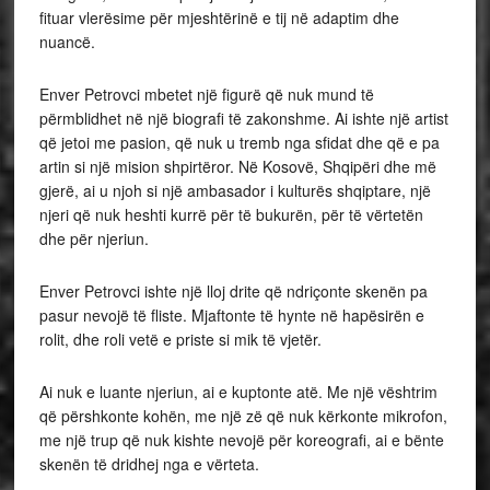
fituar vlerësime për mjeshtërinë e tij në adaptim dhe
nuancë.
Enver Petrovci mbetet një figurë që nuk mund të
përmblidhet në një biografi të zakonshme. Ai ishte një artist
që jetoi me pasion, që nuk u tremb nga sfidat dhe që e pa
artin si një mision shpirtëror. Në Kosovë, Shqipëri dhe më
gjerë, ai u njoh si një ambasador i kulturës shqiptare, një
njeri që nuk heshti kurrë për të bukurën, për të vërtetën
dhe për njeriun.
Enver Petrovci ishte një lloj drite që ndriçonte skenën pa
pasur nevojë të fliste. Mjaftonte të hynte në hapësirën e
rolit, dhe roli vetë e priste si mik të vjetër.
Ai nuk e luante njeriun, ai e kuptonte atë. Me një vështrim
që përshkonte kohën, me një zë që nuk kërkonte mikrofon,
me një trup që nuk kishte nevojë për koreografi, ai e bënte
skenën të dridhej nga e vërteta.