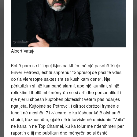
Albert Vataj/
Kohë para se t’i jepej ikjes pa kthim, në një pakohë ikjeje,
Enver Petrovci, është shprehur “Shpresoj që pasi të vdes
do t’a vlerësojnë saktësisht se kush kam qenë”. Një
përkufizim si një kambanë alarmi, apo një kumtim, si një
reflektim i thellë mbi mënyrën se si arti dhe personaliteti i
një njeriu shpesh kuptohen plotësisht vetëm pas ndarjes
nga jeta. Kujtojmë se Petrovci, i cili sot dorëzoi frymën e
fundit në moshën 71-vjeçare, e ka lëshuar këtë ofshamë
shpirti, trazueshëm, gjatë një interviste në emisionin “Voilà”
në kanalin në Top Channel, ku ka folur me ndershmëri për
raportin e tij me publikun dhe mënyrën se si është