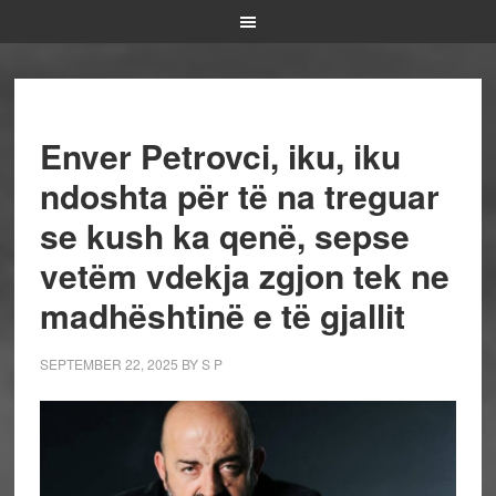
Enver Petrovci, iku, iku
ndoshta për të na treguar
se kush ka qenë, sepse
vetëm vdekja zgjon tek ne
madhështinë e të gjallit
SEPTEMBER 22, 2025
BY
S P