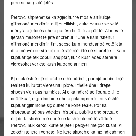
perceptuar gjatë jetës.
Petrovci shprehet se ka zgjedhur të mos e artikulojë
gjithmonë mendimin e tij publikisht, duke besuar se vetë
mënyra e jetesës dhe e punës do të fliste për të. Ai mes të
tjerash mësohet të jetë shprehur: “Unë e kam fshehur
gjithmonë mendimin tim, sepse kam menduar që vetë jeta
dhe mënyra se si jetoj do të vijë një ditë në shprehje… Kam
kuptuar që tek populli shqiptar, kur dikush vdes atëherë
vlerësohet vërtetë kush ka qenë ai njeri.”
Kjo nuk është një shprehje e hidhërimit, por një pohim i një
realiteti kulturor: vlerësimi i plotë, i thellë dhe i drejtë
shpesh vjen pas humbjes. Ai e ka ndjerë se figura e tij, e
ndërlikuar, e guximshme dhe e pakompromis, nuk është
kuptuar gjithmonë siç duhet në kohë reale. Por ka
shpresuar që pas vdekjes, historia, publiku dhe brezat e
rinj do ta shohin më qartë se kush ishte në të vërtetë.
Petrovci nuk kërkoi kurrë të jetë i pëlqyer me çdo kusht. Ai
zgjodhi të jetë i vërtetë. Në këtë shprehje ka një ndjeshmëri