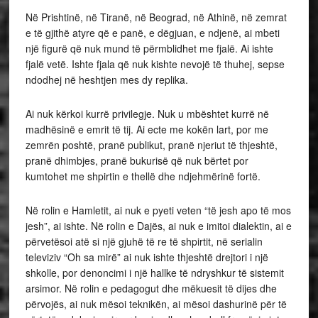
Në Prishtinë, në Tiranë, në Beograd, në Athinë, në zemrat
e të gjithë atyre që e panë, e dëgjuan, e ndjenë, ai mbeti
një figurë që nuk mund të përmblidhet me fjalë. Ai ishte
fjalë vetë. Ishte fjala që nuk kishte nevojë të thuhej, sepse
ndodhej në heshtjen mes dy replika.
Ai nuk kërkoi kurrë privilegje. Nuk u mbështet kurrë në
madhësinë e emrit të tij. Ai ecte me kokën lart, por me
zemrën poshtë, pranë publikut, pranë njeriut të thjeshtë,
pranë dhimbjes, pranë bukurisë që nuk bërtet por
kumtohet me shpirtin e thellë dhe ndjehmërinë fortë.
Në rolin e Hamletit, ai nuk e pyeti veten “të jesh apo të mos
jesh”, ai ishte. Në rolin e Dajës, ai nuk e imitoi dialektin, ai e
përvetësoi atë si një gjuhë të re të shpirtit, në serialin
televiziv “Oh sa mirë” ai nuk ishte thjeshtë drejtori i një
shkolle, por denoncimi i një hallke të ndryshkur të sistemit
arsimor. Në rolin e pedagogut dhe mëkuesit të dijes dhe
përvojës, ai nuk mësoi teknikën, ai mësoi dashurinë për të