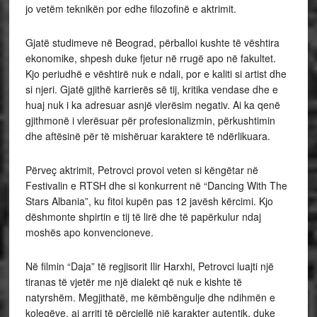
jo vetëm teknikën por edhe filozofinë e aktrimit.
Gjatë studimeve në Beograd, përballoi kushte të vështira
ekonomike, shpesh duke fjetur në rrugë apo në fakultet.
Kjo periudhë e vështirë nuk e ndali, por e kaliti si artist dhe
si njeri. Gjatë gjithë karrierës së tij, kritika vendase dhe e
huaj nuk i ka adresuar asnjë vlerësim negativ. Ai ka qenë
gjithmonë i vlerësuar për profesionalizmin, përkushtimin
dhe aftësinë për të mishëruar karaktere të ndërlikuara.
Përveç aktrimit, Petrovci provoi veten si këngëtar në
Festivalin e RTSH dhe si konkurrent në “Dancing With The
Stars Albania”, ku fitoi kupën pas 12 javësh kërcimi. Kjo
dëshmonte shpirtin e tij të lirë dhe të papërkulur ndaj
moshës apo konvencioneve.
Në filmin “Daja” të regjisorit Ilir Harxhi, Petrovci luajti një
tiranas të vjetër me një dialekt që nuk e kishte të
natyrshëm. Megjithatë, me këmbëngulje dhe ndihmën e
kolegëve, ai arriti të përcjellë një karakter autentik, duke