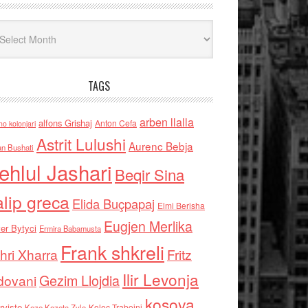
iv
TAGS
arben llalla
alfons Grishaj
Anton Cefa
no kolonjari
Astrit Lulushi
Aurenc Bebja
an Bushati
ehlul Jashari
Beqir Sina
alip greca
Elida Buçpapaj
Elmi Berisha
Eugjen Merlika
er Bytyci
Ermira Babamusta
Frank shkreli
hri Xharra
Fritz
Ilir Levonja
Gezim Llojdia
dovani
kosova
rviste
Kolec Traboini
Keze Kozeta Zylo