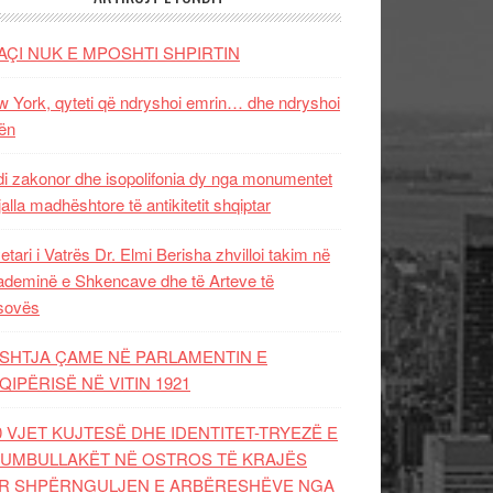
AÇI NUK E MPOSHTI SHPIRTIN
 York, qyteti që ndryshoi emrin… dhe ndryshoi
ën
i zakonor dhe isopolifonia dy nga monumentet
jalla madhështore të antikitetit shqiptar
etari i Vatrës Dr. Elmi Berisha zhvilloi takim në
deminë e Shkencave dhe të Arteve të
sovës
SHTJA ÇAME NË PARLAMENTIN E
QIPËRISË NË VITIN 1921
0 VJET KUJTESË DHE IDENTITET-TRYEZË E
UMBULLAKËT NË OSTROS TË KRAJËS
R SHPËRNGULJEN E ARBËRESHËVE NGA