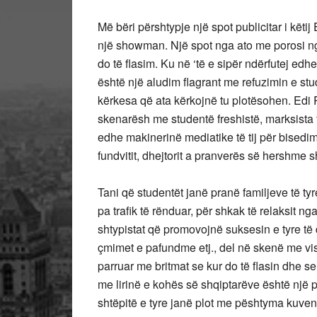
Më bëri përshtypje një spot publicitar i kët
një showman. Një spot nga ato me porosi nga
do të flasim. Ku në ‘të e sipër ndërfutej ed
është një aludim flagrant me refuzimin e st
kërkesa që ata kërkojnë tu plotësohen. Edi R
skenarësh me studentë freshistë, marksista
edhe makinerinë mediatike të tij për bisedime
fundvitit, dhejtorit a pranverës së hershme s
Tani që studentët janë pranë familjeve të tyr
pa trafik të rënduar, për shkak të relaksit n
shtypistat që promovojnë suksesin e tyre të
çmimet e pafundme etj., del në skenë me vish
parruar me britmat se kur do të flasin dhe 
me lirinë e kohës së shqiptarëve është një p
shtëpitë e tyre janë plot me pështyma kuven