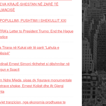
EVA KRAJË-SHESTAN NË ZARË TË
LMACISË
POPULLIMI, PUSHTIMI I SHEKULLIT XXI
RA’s Letter to President Trump: End the Hague
ustice
 Tirana në Kukaj për të parë “Lahuta e
ësisë”
dinali Ernest Simoni rikthehet si dëshmitar në
gun e Spaçit
 Ndre Mjeda, sipas dy figurave monumentale
letrave shqipe, Ernest Koliqit dhe At Gjergj
hta
vjet tranzicion, nga ekonomia prodhuese te