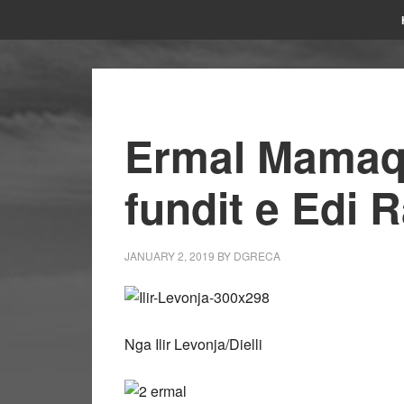
Ermal Mamaqi
fundit e Edi
JANUARY 2, 2019
BY
DGRECA
Nga Ilir Levonja/Dielli