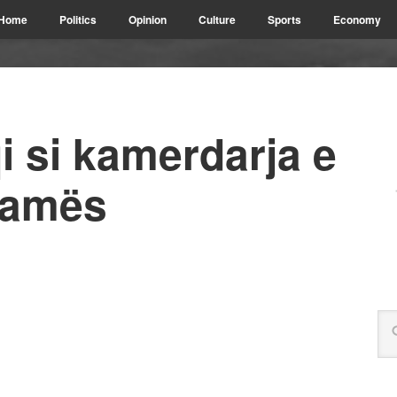
Home
Politics
Opinion
Culture
Sports
Economy
 si kamerdarja e
 Ramës