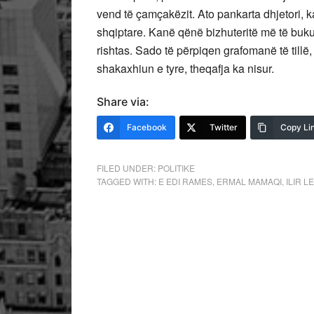
vend të çamçakëzit. Ato pankarta dhjetori, k
shqiptare. Kanë qënë bizhuteritë më të buku
rishtas. Sado të përpiqen grafomanë të till
shakaxhiun e tyre, theqafja ka nisur.
Share via:
Facebook
Twitter
Copy Li
FILED UNDER:
POLITIKE
TAGGED WITH:
E EDI RAMES
,
ERMAL MAMAQI
,
ILIR L