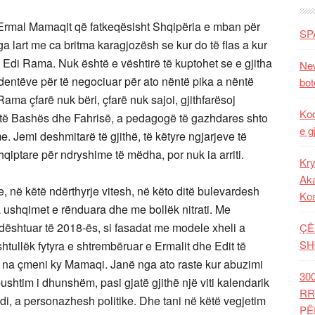
ij Ermal Mamaqit që fatkeqësisht Shqipëria e mban për
SP
 lart me ca britma karagjozësh se kur do të flas a kur
he Edi Rama. Nuk është e vështirë të kuptohet se e gjitha
New
udentëve për të negociuar për ato nëntë pika a nëntë
bot
ama çfarë nuk bëri, çfarë nuk sajoi, gjithfarësoj
Kod
 të Bashës dhe Fahrisë, a pedagogë të gazhdares shto
e g
. Jemi deshmitarë të gjithë, të këtyre ngjarjeve të
hqiptare për ndryshime të mëdha, por nuk ia arriti.
Kry
Aka
e, në këtë ndërthyrje vitesh, në këto ditë bulevardesh
Ko
ga ushqimet e rënduara dhe me bollëk nitrati. Me
 dështuar të 2018-ës, si fasadat me modele xheli a
ÇË
SH
tullëk fytyra e shtrembëruar e Ermalit dhe Edit të
se na çmeni ky Mamaqi. Janë nga ato raste kur abuzimi
30
ushtim i dhunshëm, pasi gjatë gjithë një viti kalendarik
RR
di, a personazhesh politike. Dhe tani në këtë vegjetim
PË