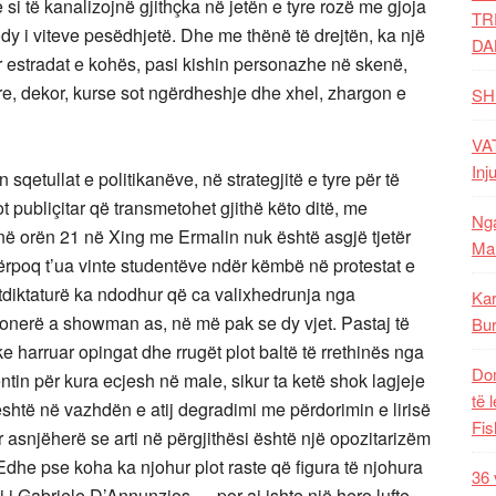
 si të kanalizojnë gjithçka në jetën e tyre rozë me gjoja
TR
dy i viteve pesëdhjetë. Dhe me thënë të drejtën, ka një
DA
r estradat e kohës, pasi kishin personazhe në skenë,
ere, dekor, kurse sot ngërdheshje dhe xhel, zhargon e
SH
VAT
Inj
sqetullat e politikanëve, në strategjitë e tyre për të
t publiçitar që transmetohet gjithë këto ditë, me
Nga
n në orën 21 në Xing me Ermalin nuk është asgjë tjetër
Mal
poq t’ua vinte studentëve ndër këmbë në protestat e
stdiktaturë ka ndodhur që ca valixhedrunja nga
Kar
lionerë a showman as, në më pak se dy vjet. Pastaj të
Bur
 harruar opingat dhe rrugët plot baltë të rrethinës nga
Dom
ntin për kura ecjesh në male, sikur ta ketë shok lagjeje
të 
shtë në vazhdën e atij degradimi me përdorimin e lirisë
Fis
ur asnjëherë se arti në përgjithësi është një opozitarizëm
dhe pse koha ka njohur plot raste që figura të njohura
36 
 i Gabriele D’Annunzios…, por ai ishte një hero lufte,