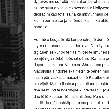
dy javor, me surretërit që shtrembërohen si e
skupe sikur aty të jetë zhvendosur Hollywoo
degradim kaq total sa na ka mbytur malli pë
kishin burra e zonja të rënda, kishin karakt
banalitet.
Por më e keqja është kur penetrojnë deri nën 
thyer deri protestat e studentëve. Dhe ky spo
diçiturën se kur do të flasim, për të shtunë
po një nga stërkëmbëshat që Edi Rama u për
dhjetorit të kaluar. Vetëm në Shqipërinë po
Macukulla a ndonjë skaj tjetër, të bëhen mi
flasin për vaskat a masazhet në Karaibe duke
ata vijnë. Madje flasin a pozojnë me preside
dhe se mund të ndërhyjnë kur të duan. Kjo ë
dhe të të kuptuarit të misionit tënd. Pa e dit
i fortë. Jo një bashkëpunim me pushtetin… E
kanëbashkëpunuar deri me diktarorë, si rasti