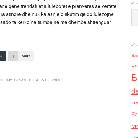
anë qënë trëndafilët a luleborët e pranverës së vërtetë
Ark
ra stinore dhe nuk ka asnjë diskutim që do lulëzojnë
ë, sado të kërkojnë ta mbajnë me dhëmbë shtrënguar
alba
nk
More
asll
B
EVONJA
,
SI KAMERDARJA E FUNDIT
d
Env
Fa
ra
Inte