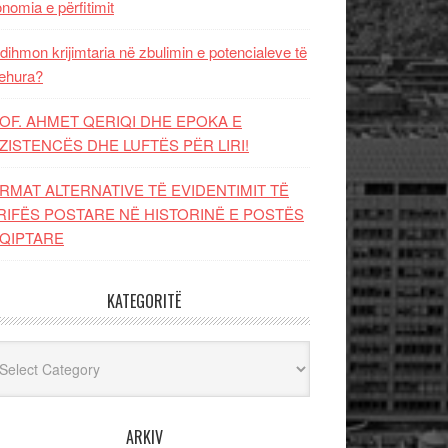
nomia e përfitimit
dihmon krijimtaria në zbulimin e potencialeve të
ehura?
OF. AHMET QERIQI DHE EPOKA E
ZISTENCЁS DHE LUFTЁS PЁR LIRI!
RMAT ALTERNATIVE TË EVIDENTIMIT TË
RIFËS POSTARE NË HISTORINË E POSTËS
QIPTARE
KATEGORITË
egoritë
ARKIV