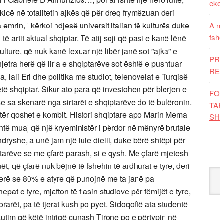
eko
pakicë në totalitetin ajkës që për dreq frymëzuan deri
mrin, i kërkoi ndjesë universit italian të kulturës duke
A n
fsh
të artit aktual shqiptar. Të atij soji që pasi e kanë lënë
lture, që nuk kanë lexuar një libër janë sot ”ajka” e
PR
etra herë që liria e shqiptarëve sot është e pushtuar
RE
 lali Eri dhe politika me studiot, telenovelat e Turqisë
tetë shqiptar. Sikur ato para që investohen për blerjen e
FO
e sa skenarë nga sirtarët e shqiptarëve do të bulëronin.
TA
ër qoshet e kombit. Histori shqiptare apo Marin Mema
SH
ashtë muaj që një kryeministër i përdor në mënyrë brutale
ndryshe, a unë jam një lule dielli, duke bërë shtëpi për
iptarëve se me çfarë parash, si e qysh. Me çfarë mjetesh
ët, që çfarë nuk bëjnë të fshehin të ardhurat e tyre, deri
Kat
erë se 80% e atyre që punojnë me ta janë pa
pat e tyre, mjafton të flasin studiove për fëmijët e tyre,
arët, pa të tjerat kush po pyet. Sidoqoftë ata studentë
utim që këtë intrigë çunash Tirone po e përtypin në