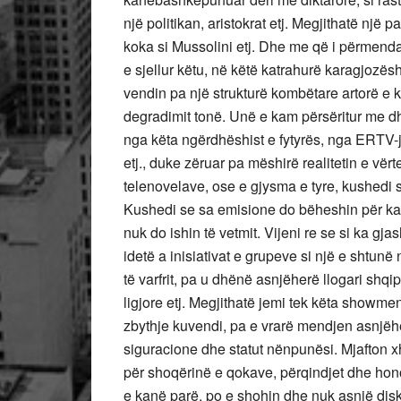
një politikan, aristokrat etj. Megjithatë një 
koka si Mussolini etj. Dhe me që i përmenda e
e sjellur këtu, në këtë katrahurë karagjozësh 
vendin pa një strukturë kombëtare artorë e ku
degradimit tonë. Unë e kam përsëritur me dhj
nga këta ngërdhëshist e fytyrës, nga ERTV-ja,
etj., duke zëruar pa mëshirë realitetin e vër
telenovelave, ose e gjysma e tyre, kushedi s
Kushedi se sa emisione do bëheshin për kat
nuk do ishin të vetmit. Vijeni re se si ka gj
idetë a inisiativat e grupeve si një e shtunë 
të varfrit, pa u dhënë asnjëherë llogari shq
ligjore etj. Megjithatë jemi tek këta showmen
zbythje kuvendi, pa e vrarë mendjen asnjëh
siguracione dhe statut nënpunësi. Mjafton xhe
për shoqërinë e qokave, përqindjet dhe honor
e kanë parë, po e shohin dhe nuk asnjë disk