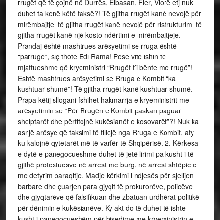
rrugët që të çojnë në Durrës, Elbasan, Fier, Vlorë etj nuk
duhet ta kenë këtë taksë?! Të gjitha rrugët kanë nevojë për
mirëmbajtje, të gjitha rrugët kanë nevojë për ristrukturim, të
gjitha rrugët kanë një kosto ndërtimi e mirëmbajtjeje.
Prandaj është mashtrues arësyetimi se rruga është
“parrugë”, siç thotë Edi Rama! Pesë vite ishin të
mjaftueshme që kryeministri “Rrugët t’i bënte me rrugë”!
Eshtë mashtrues arësyetimi se Rruga e Kombit “ka
kushtuar shumë”! Të gjitha rrugët kanë kushtuar shumë.
Prapa këtij sllogani fshihet hakmarrja e kryeministrit me
arësyetimin se “Për Rrugën e Kombit paskan paguar
shqiptarët dhe përfitojnë kukësianët e kosovarët”?! Nuk ka
asnjë arësye që taksimi të fillojë nga Rruga e Kombit, aty
ku kalojnë qytetarët më të varfër të Shqipërisë. 2. Kërkesa
e dytë e panegocueshme duhet të jetë lirimi pa kusht i të
gjithë protestuesve në arrest me burg, në arrest shtëpie e
me detyrim paraqitje. Madje kërkimi i ndjesës për sjelljen
barbare dhe çuarjen para gjyqit të prokurorëve, policëve
dhe gjyqtarëve që falsifikuan dhe zbatuan urdhërat politikë
për dënimin e kukësianëve. Ky akt do të duhet të ishte
kusht i panegocueshëm për bisedime me kryeministrin e