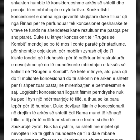
shkakton humbje të konsiderueshme arkës së shtetit dhe
pasojat bien mbi xhepin e qytetarëve. Konkretisht
koncesionet e dhëna nga qeveritë shqiptare duke filluar që
nga Rinasi për të përfunduar tek koncesionet qesharake të
viteve të fundit në shëndetësi kanë rezultuar me pasoja për
shqiptarët. Duke i u kthyer koncesionit të “Rrugës së
Kombit” mendoj se po të mos i conte paratë për stadiume,
për shembje objektesh, për mobilim zyrash etj do t’i
kishte fondet që I duheshin për të ndërtuar infrastrukturën
e nevojshme që do të mundësonte mbledhjen e taksës së
kalimit në “Rrugën e Kombit”. Në këtë mënyrë, ato para që
do t’i mblidhte koncesionari do të shkonin në arkën e shtetit
për t’i shpenzuar pastaj në mirëmbajtjen e përmirësimin e
saj. Logjikisht koncesionari llogarit fitimin përndryshe nuk
ka pse i hyn një ndërmarrjeje të tillë, a thua se ka para
tepër për të humbur. Duke devijuar fitimin e koncesionarit
në drejtim të arkës së shtetit Edi Rama mund të kënaqë
trillet e tij për të ndërtuar stadiume e teatro si dhe të
zbukurojë zyrat. Nuk ka dyshim, se shteti me mjetet që
nevojiten i ka të gjitha mundësitë që t’i a dalë mbanë