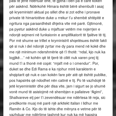
pasi të jenë ndërtuar dhe, të gjitha i bën pa e carë kokën
për askënd. Ndërkohë Himara është bërë shembulli i asaj
që kryeministri aktual po sillet dhe si zot edhe i pronave
private të himariotëve duke u rrekur t’u shembë shtëpitë e
ngritura nga paraardhësit dhjetra vite më parë. Gjitmonë,
pa pyetur askënd duke u mjaftuar vetëm me nxjerrjen e
ndonjë sejmeni në funksionin e amplifikatorit të fjalëve të tij.
Por më shume se trillet e kryministrit shqetësues është fakti
që si nuk i del ndonjë zyrtar me dy para mend në kokë dhe
me një minimum ndershmërie që t’i thotë: “ndal, kjo nuk ka
logjikë…” në kohën që të tjerë të cilët nuk varen prej tij
mund t’i a thonë më copë: “mjaft më o i cmendur”. Por,
duket se dhe Edi Rama e ka njohur mirë karakterin e
shqiptarit që nuk e can kokën fare për atë që është publike,
pos hapsirës që ndodhet nën catinë e tij. Po të vazhdojë të
jetë kryeministër dhe për disa vite, jam i sigurt se jo shumë
vonë mund të asistojmë në shembjen e pallateve “Agimi”,
Shallvareve etj per t’i zevendësuar me ndërtesa të reja, sic
predikonte muaj më parë një arkitekt italian i lidhur me
Ramën & Co. Kjo do të ishte dhe mënyra e vetme për të
vazhduar me ndërtime tashmë kur nuk ka më hapsira