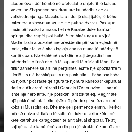
studentëve ndër këmbë në protestat e dhjetorit të kaluar.
Vetëm në Shqipërinë postdiktaturë ka ndodhur që ca
valixhedrunja nga Macukulla a ndonjë skaj tjetër, të bëhen
milionerë a showman as, në më pak se dy vjet. Pastaj të
flasin për vaskat a masazhet në Karaibe duke harruar
opingat dhe rrugët plot baltë të rrethinës nga ata vijnë.
Madje flasin a pozojnë me presidentin për kura ecjesh në
male, sikur ta ketë shok lagjeje dhe se mund të ndërhyjnë
kur të duan. Kjo është në vazhdën e atij degradimi me
përdorimin e lirisë dhe të të kuptuarit të misionit tënd. Pa e
ditur asnjëherë se arti në përgjithësi është një opozitarizëm
i fortë. Jo një bashkëpunim me pushtetin… Edhe pse koha
ka njohur plot raste që figura të njohura kanëbashkëpunuar
deri me diktarorë, si rasti i Gabriele D’Annunzios…, por ai
ishte një hero lufte, një politikan, aristokrat etj. Megjithatë
një pakicë në totalitetin ajkës që për dreq frymëzuan deri
koka si Mussolini etj. Dhe me që i përmenda emrin, i kërkoi
ndjesë universit italian të kulturës duke e sjellur këtu, në
këtë katrahurë karagjozësh të artit aktual shqiptar. Të atij
soji që pasi e kanë lënë vendin pa një strukturë kombëtare