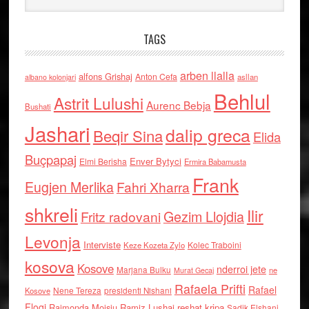
TAGS
arben llalla
alfons Grishaj
Anton Cefa
asllan
albano kolonjari
Behlul
Astrit Lulushi
Aurenc Bebja
Bushati
Jashari
dalip greca
Beqir Sina
Elida
Buçpapaj
Enver Bytyci
Elmi Berisha
Ermira Babamusta
Frank
Eugjen Merlika
Fahri Xharra
shkreli
Ilir
Gezim Llojdia
Fritz radovani
Levonja
Interviste
Kolec Traboini
Keze Kozeta Zylo
kosova
Kosove
nderroi jete
Marjana Bulku
ne
Murat Gecaj
Rafaela Prifti
Rafael
Nene Tereza
Kosove
presidenti Nishani
Floqi
Raimonda Moisiu
Ramiz Lushaj
reshat kripa
Sadik Elshani