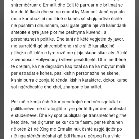
shtrembëruar e Ermalit dhe Edit të parruar me britmat se
kur do të flasin dhe se na çmeni ky Mamaqi. Janë nga ato
raste kur abuzimi me lirinë e kohës së shqiptarëve është
një pushtim i dhunshëm, pasi gjatë gjithë një viti kalendarik
shtëpitë e tyre janë plot me pështyma kuvendi, a
personazhesh politike. Dhe tani në këtë vegjetim dy javor,
me surretërit që shtrembërohen si e si të kanalizojnë
gjithçka në jetën e tyre rozë me gjoja skupe sikur aty të jetë
zhvendosur Hollywoody i viteve pesëdhjetë. Dhe me thënë
të drejtën, ka një degradim kaq total sa na ka mbytur malli
për estradat e kohës, pasi kishin personazhe në skenë,
kishin burra e zonja të rënda, kishin karaktere, dekor, kurse
sot ngërdheshje dhe xhel, zhargon e banalitet.
Por më e keqja është kur penetrojnë deri nën sqetullat e
politikanëve, në strategjitë e tyre për të thyer deri protestat
e studentëve. Dhe ky spot publiçitar që transmetohet gjithë
këto ditë, me diçiturën se kur do të flasim, për të shtunën
në orën 21 në Xing me Ermalin nuk është asgjë tjetër po
një nga stërkëmbëshat që Edi Rama u përpoq t’ua vinte