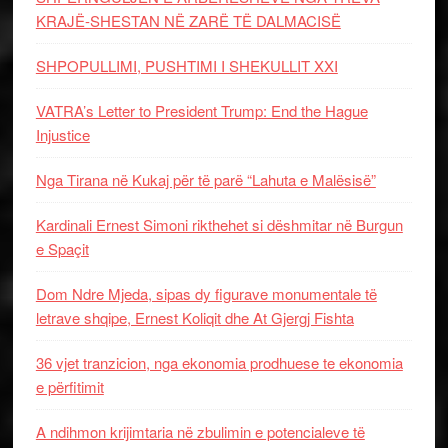
KRAJË-SHESTAN NË ZARË TË DALMACISË
SHPOPULLIMI, PUSHTIMI I SHEKULLIT XXI
VATRA’s Letter to President Trump: End the Hague
Injustice
Nga Tirana në Kukaj për të parë “Lahuta e Malësisë”
Kardinali Ernest Simoni rikthehet si dëshmitar në Burgun
e Spaçit
Dom Ndre Mjeda, sipas dy figurave monumentale të
letrave shqipe, Ernest Koliqit dhe At Gjergj Fishta
36 vjet tranzicion, nga ekonomia prodhuese te ekonomia
e përfitimit
A ndihmon krijimtaria në zbulimin e potencialeve të