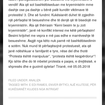
vendit! Ata që sot bashkëbiseduan me kryeministrin mme
dashje ose pa dashje u bënë palë kundër viktimave të
protestës! 3. Dhe së fundmi: Kukësianët duhet të zgjedhin
një përfaqësi të besueshme dhe të denjë që të bisedojë me
kryeministrin. Ata që thërrasin “Kemi besim te ju zoti
kryeministër”, janë në konflikt interesi me këtë përfaqësim!
Besimi krijohet me vepra e më pas edhe e marrëveshje të
besueshme. Asgjë nga këto nuk pamë në bashkëbisedimin
e sotëm. Nuk mund të përfaqësojnë protestuesit, ata që
janë ndëshkuar e familjarët e tyre, nëse del dhe thotë
“Protesta është manipuluar”, “protesta është keqpërdorur”!
Kjo ishte dhe do të mbetet protesta e paqes, e drejtësisë, e
shpresës dhe e guximit qytetar! Tiranë, më 05.05.2018
FILED UNDER:
ANALIZA
TAGGED WITH:
E EDI RAMES
,
ENVER BYTYCI
,
NJË KUJTESE
,
PËR
KUKËSIANËT: KUJDES NGA INTRIGAT