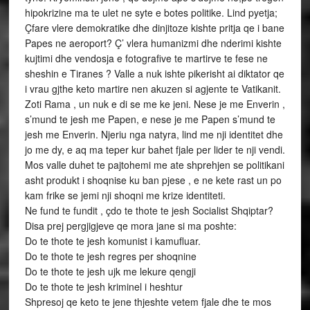
hipokrizine ma te ulet ne syte e botes politike. Lind pyetja;
Çfare vlere demokratike dhe dinjitoze kishte pritja qe i bane
Papes ne aeroport? Ç’ vlera humanizmi dhe nderimi kishte
kujtimi dhe vendosja e fotografive te martirve te fese ne
sheshin e Tiranes ? Valle a nuk ishte pikerisht ai diktator qe
i vrau gjthe keto martire nen akuzen si agjente te Vatikanit.
Zoti Rama , un nuk e di se me ke jeni. Nese je me Enverin ,
s’mund te jesh me Papen, e nese je me Papen s’mund te
jesh me Enverin. Njeriu nga natyra, lind me nji identitet dhe
jo me dy, e aq ma teper kur bahet fjale per lider te nji vendi.
Mos valle duhet te pajtohemi me ate shprehjen se politikani
asht produkt i shoqnise ku ban pjese , e ne kete rast un po
kam frike se jemi nji shoqni me krize identiteti.
Ne fund te fundit , çdo te thote te jesh Socialist Shqiptar?
Disa prej pergjigjeve qe mora jane si ma poshte:
Do te thote te jesh komunist i kamufluar.
Do te thote te jesh regres per shoqnine
Do te thote te jesh ujk me lekure qengji
Do te thote te jesh kriminel i heshtur
Shpresoj qe keto te jene thjeshte vetem fjale dhe te mos