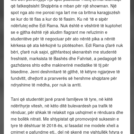
që fatkeqësisht Shqipëria e mban për një showman. Një
spot nga ato me porosi nga lart me ca britma karagjozësh
se kur do të flas a kur do të flasim. Ku në ‘të e sipër
ndërfutej edhe Edi Rama. Nuk është e vështirë të kuptohet
se e gjitha është një aludim flagrant me refuzimin e
studentëve për të negociuar për ato nëntë pika a nëntë
kërkesa që ata kërkojnë tu plotësohen. Edi Rama çfarë nuk
bëri, çfarë nuk sajoi, gjithfarësoj skenarësh me studentë
freshistë, marksista të Bashës dhe Fahrisë, a pedagogë të
gazhdares shto edhe makinerinë mediatike të tij për
bisedime. Jemi deshmitarë të gjithë, të këtyre ngjarjeve të
fundvitit, dhejtorit a pranverës së hershme shqiptare për
ndryshime të mëdha, por nuk ia arriti.
Tani që studentët janë pranë familjeve të tyre, në këtë
ndërthyrje vitesh, në këto ditë bulevardesh pa trafik të
rënduar, për shkak të relaksit nga ushqimet e rënduara dhe
me bollëk nitrati. Me shtypistat që promovojnë suksesin e
tyre të dështuar të 2018-ës, si fasadat me modele xheli a
çmimet e pafundme etj., del në skenë me vishtullëk fytyra e