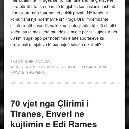
menaxhimit të “Rrugës së Kombit” dhe shumë gjërave të
tjera për të cilat ka në majë të gjuhës koncesionin tashmë
të maskuar nën “partneritet publik privat”. Në kohën e
komunizmi një ndërmarrje si “Rruga-Ura” mirëmbante
gjithë rrugët e vendit, vallë kaq i pafuqishëm të jetë shteti i
sotëm sa të mos ketë mundësi e mjete për t’u kujdesur për
60 km rrugë, apo për ndërtimin e tetë sporteleve ku
drejyuesit e mjeteve të paguajnë taksën e kalimit?
FILED UNDER:
ANALIZA
TAGGED WITH:
E EDI RAMES
,
GAVROSH LEVONJA
,
PRONË
PRIVATE
,
SHQIPERIA
70 vjet nga Çlirimi i
Tiranes, Enveri ne
kujtimin e Edi Rames