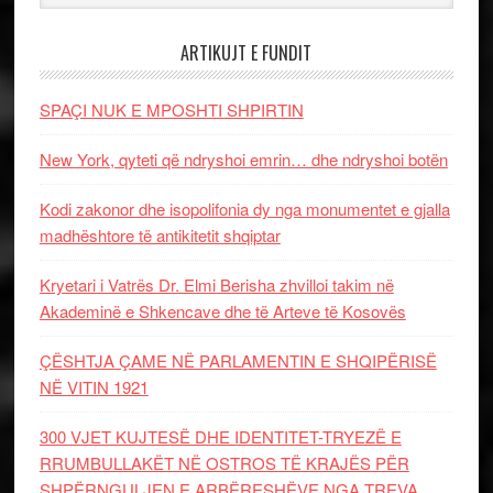
ARTIKUJT E FUNDIT
SPAÇI NUK E MPOSHTI SHPIRTIN
New York, qyteti që ndryshoi emrin… dhe ndryshoi botën
Kodi zakonor dhe isopolifonia dy nga monumentet e gjalla
madhështore të antikitetit shqiptar
Kryetari i Vatrës Dr. Elmi Berisha zhvilloi takim në
Akademinë e Shkencave dhe të Arteve të Kosovës
ÇËSHTJA ÇAME NË PARLAMENTIN E SHQIPËRISË
NË VITIN 1921
300 VJET KUJTESË DHE IDENTITET-TRYEZË E
RRUMBULLAKËT NË OSTROS TË KRAJËS PËR
SHPËRNGULJEN E ARBËRESHËVE NGA TREVA