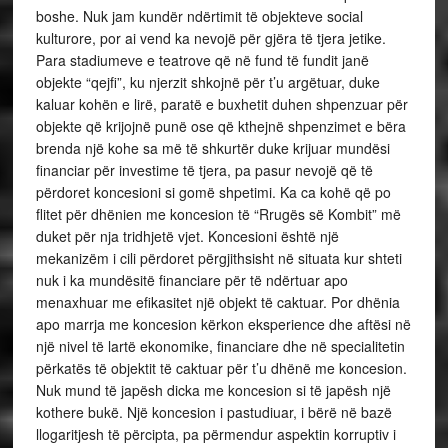
boshe. Nuk jam kundër ndërtimit të objekteve social
kulturore, por ai vend ka nevojë për gjëra të tjera jetike.
Para stadiumeve e teatrove që në fund të fundit janë
objekte “qejfi”, ku njerzit shkojnë për t’u argëtuar, duke
kaluar kohën e lirë, paratë e buxhetit duhen shpenzuar për
objekte që krijojnë punë ose që kthejnë shpenzimet e bëra
brenda një kohe sa më të shkurtër duke krijuar mundësi
financiar për investime të tjera, pa pasur nevojë që të
përdoret koncesioni si gomë shpetimi. Ka ca kohë që po
flitet për dhënien me koncesion të “Rrugës së Kombit” më
duket për nja tridhjetë vjet. Koncesioni është një
mekanizëm i cili përdoret përgjithsisht në situata kur shteti
nuk i ka mundësitë financiare për të ndërtuar apo
menaxhuar me efikasitet një objekt të caktuar. Por dhënia
apo marrja me koncesion kërkon eksperience dhe aftësi në
një nivel të lartë ekonomike, financiare dhe në specialitetin
përkatës të objektit të caktuar për t’u dhënë me koncesion.
Nuk mund të japësh dicka me koncesion si të japësh një
kothere bukë. Një koncesion i pastudiuar, i bërë në bazë
llogaritjesh të përcipta, pa përmendur aspektin korruptiv i