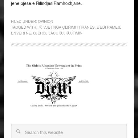
jene pjese e Rilindjes Ramhoxhjane.
FILED UNDER:
OPINION
TAGGED WITH:
70 VJET NGA ÇLIRIMI I TIRANES
,
E EDI RAMES
,
ENVERI NE
,
GJERGJ LACUKU
,
KUJTIMIN