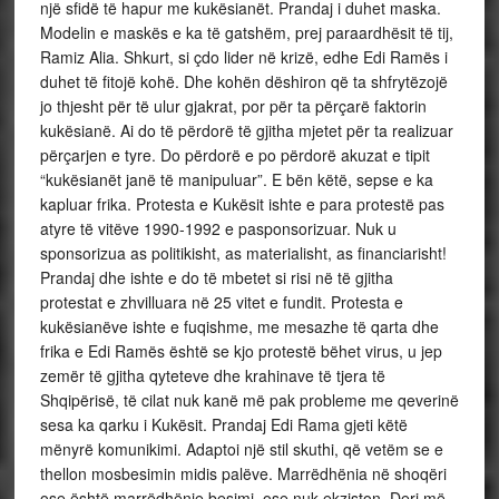
një sfidë të hapur me kukësianët. Prandaj i duhet maska.
Modelin e maskës e ka të gatshëm, prej paraardhësit të tij,
Ramiz Alia. Shkurt, si çdo lider në krizë, edhe Edi Ramës i
duhet të fitojë kohë. Dhe kohën dëshiron që ta shfrytëzojë
jo thjesht për të ulur gjakrat, por për ta përçarë faktorin
kukësianë. Ai do të përdorë të gjitha mjetet për ta realizuar
përçarjen e tyre. Do përdorë e po përdorë akuzat e tipit
“kukësianët janë të manipuluar”. E bën këtë, sepse e ka
kapluar frika. Protesta e Kukësit ishte e para protestë pas
atyre të vitëve 1990-1992 e pasponsorizuar. Nuk u
sponsorizua as politikisht, as materialisht, as financiarisht!
Prandaj dhe ishte e do të mbetet si risi në të gjitha
protestat e zhvilluara në 25 vitet e fundit. Protesta e
kukësianëve ishte e fuqishme, me mesazhe të qarta dhe
frika e Edi Ramës është se kjo protestë bëhet virus, u jep
zemër të gjitha qyteteve dhe krahinave të tjera të
Shqipërisë, të cilat nuk kanë më pak probleme me qeverinë
sesa ka qarku i Kukësit. Prandaj Edi Rama gjeti këtë
mënyrë komunikimi. Adaptoi një stil skuthi, që vetëm se e
thellon mosbesimin midis palëve. Marrëdhënia në shoqëri
ose është marrëdhënie besimi, ose nuk ekziston. Deri më