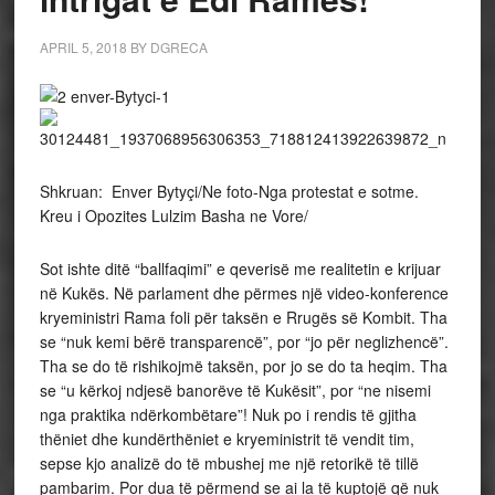
APRIL 5, 2018
BY
DGRECA
Shkruan: Enver Bytyçi/Ne foto-Nga protestat e sotme.
Kreu i Opozites Lulzim Basha ne Vore/
Sot ishte ditë “ballfaqimi” e qeverisë me realitetin e krijuar
në Kukës. Në parlament dhe përmes një video-konference
kryeministri Rama foli për taksën e Rrugës së Kombit. Tha
se “nuk kemi bërë transparencë”, por “jo për neglizhencë”.
Tha se do të rishikojmë taksën, por jo se do ta heqim. Tha
se “u kërkoj ndjesë banorëve të Kukësit”, por “ne nisemi
nga praktika ndërkombëtare”! Nuk po i rendis të gjitha
thëniet dhe kundërthëniet e kryeministrit të vendit tim,
sepse kjo analizë do të mbushej me një retorikë të tillë
pambarim. Por dua të përmend se ai la të kuptojë që nuk