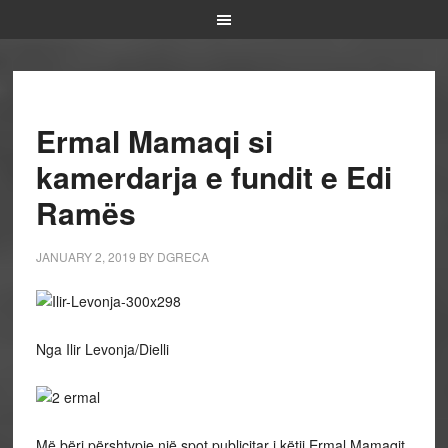
Ermal Mamaqi si
kamerdarja e fundit e Edi
Ramës
JANUARY 2, 2019
BY
DGRECA
Nga Ilir Levonja/Dielli
Më bëri përshtypje një spot publicitar i këtij Ermal Mamaqit