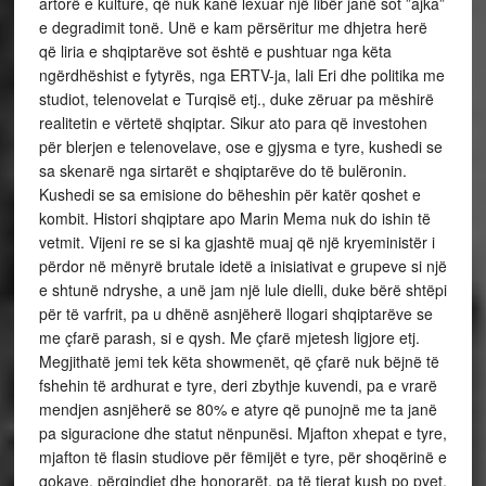
artorë e kulture, që nuk kanë lexuar një libër janë sot ”ajka”
e degradimit tonë. Unë e kam përsëritur me dhjetra herë
që liria e shqiptarëve sot është e pushtuar nga këta
ngërdhëshist e fytyrës, nga ERTV-ja, lali Eri dhe politika me
studiot, telenovelat e Turqisë etj., duke zëruar pa mëshirë
realitetin e vërtetë shqiptar. Sikur ato para që investohen
për blerjen e telenovelave, ose e gjysma e tyre, kushedi se
sa skenarë nga sirtarët e shqiptarëve do të bulëronin.
Kushedi se sa emisione do bëheshin për katër qoshet e
kombit. Histori shqiptare apo Marin Mema nuk do ishin të
vetmit. Vijeni re se si ka gjashtë muaj që një kryeministër i
përdor në mënyrë brutale idetë a inisiativat e grupeve si një
e shtunë ndryshe, a unë jam një lule dielli, duke bërë shtëpi
për të varfrit, pa u dhënë asnjëherë llogari shqiptarëve se
me çfarë parash, si e qysh. Me çfarë mjetesh ligjore etj.
Megjithatë jemi tek këta showmenët, që çfarë nuk bëjnë të
fshehin të ardhurat e tyre, deri zbythje kuvendi, pa e vrarë
mendjen asnjëherë se 80% e atyre që punojnë me ta janë
pa siguracione dhe statut nënpunësi. Mjafton xhepat e tyre,
mjafton të flasin studiove për fëmijët e tyre, për shoqërinë e
qokave, përqindjet dhe honorarët, pa të tjerat kush po pyet.