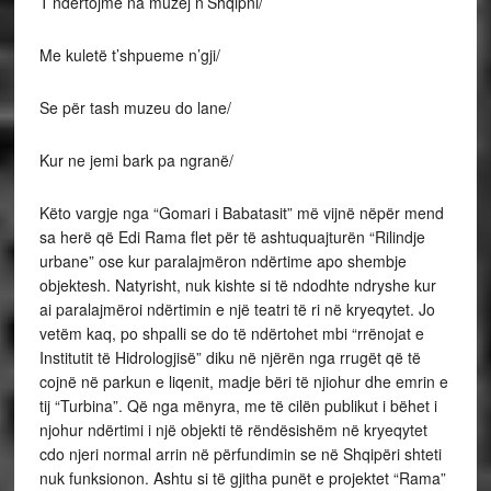
T’ndërtojmë na muzej n’Shqipni/
Me kuletë t’shpueme n’gji/
Se për tash muzeu do lane/
Kur ne jemi bark pa ngranë/
Këto vargje nga “Gomari i Babatasit” më vijnë nëpër mend
sa herë që Edi Rama flet për të ashtuquajturën “Rilindje
urbane” ose kur paralajmëron ndërtime apo shembje
objektesh. Natyrisht, nuk kishte si të ndodhte ndryshe kur
ai paralajmëroi ndërtimin e një teatri të ri në kryeqytet. Jo
vetëm kaq, po shpalli se do të ndërtohet mbi “rrënojat e
Institutit të Hidrologjisë” diku në njërën nga rrugët që të
cojnë në parkun e liqenit, madje bëri të njiohur dhe emrin e
tij “Turbina”. Që nga mënyra, me të cilën publikut i bëhet i
njohur ndërtimi i një objekti të rëndësishëm në kryeqytet
cdo njeri normal arrin në përfundimin se në Shqipëri shteti
nuk funksionon. Ashtu si të gjitha punët e projektet “Rama”