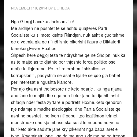
NOVEMBER 18, 2014
BY
DGRECA
Nga Gjergj Lacuku/ Jacksonville/
Me ardhjen ne pushtet te se ashtu-quajteres Parti
Socialiste ku si moto kishte Rilindjen, nuk asht e çuditshme
qe e vetmja gja qe rilindi ishte pikerisht figura e Diktatorit
famekeq,Enver Hoxhes.
Shpesh here degjoj teza te ndryshme qe ne Shqipni nuk ka
as te majte as te djathte por thjeshte forca politike ose
mafje te ligjerume. Po te i referohemi shkalles se
korrupsionit , padyshim se asht e kjarte se çdo gja bahet
per interesat e ngushta klanore.
Por ajo çka asht thelbesore ne kete ndarje , ku nga njana
ane jane te majtit dhe nga ana tjeter jane te djathit, asht
shfaqja ndër festa zyrtare e portretit Hoxhe.Ketu qendron
nje ndamje e madhe ideologjike, dhe Partia Socialiste qe
asht ne pushtet , po fyen nji popull ,po legjitimon krimet
monstruoze dhe kjo mbase ska se si te ndodhe ndryshe
kur keto akte sadiste jane kry pikerisht nga baballaret e
tyne. Kryeminstri jone , qe dojme apo s’dojme ne,po tregon