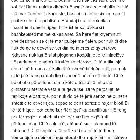
sot Edi Rama nuk ka dhënë në asnjë rast shembullin e tij të
një marrëdhënieje korrekte, besimi e mirëbesimi me palët
politike dhe me publikun. Prandaj i duhet retorika e
mashtrimit dhe intrigës! I tillë ishte sot diskursi i
bashkëbisedimit me kukësianët. Sa herë flet kryeministri
ynë dëshmon se di të manipulojë me fjalën, por nuk di dhe
nuk do që të qeverisë vendin në interes të qytetarëve.
Ndryshe nuk kanë si shpjegohen kooptimet e kriminelëve
në parlament e administratën shtetërore. Di të artikulojë
dhe di që brenda artikulimit të fshehë intrigën e tij, por nuk
di të jetë transparent dhe i sinqertë në ato që thotë. Di të
betohet e përbetohet e me këtë aftësi di të mbulojë
gjithashtu aferat e veta e të qeverisë! Di të përballet, të
replikojë e batutojë, por nuk do që të jetë serioz në punët e
shtetit e të qeverisjes, sepse të qenit serioz e nxjerr bllof! Di
të “tërhiqet”, por edhe kur “tërhiqet” ka planifikuar një reng,
pra tërheqjen e sheh si mjet për arritjen e qëllimit
përfundimtar! Di të sulmojë, atëherë kur nuk mund të
mbrohet! Di të shpifë, atëherë kur i duhet të tërheqë
vëmendjen e opinionit nga aferat dhe implikimi i ministrave