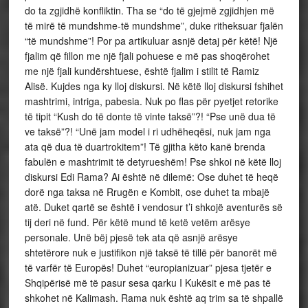
do ta zgjidhë konfliktin. Tha se “do të gjejmë zgjidhjen më
të mirë të mundshme-të mundshme”, duke ritheksuar fjalën
“të mundshme”! Por pa artikuluar asnjë detaj për këtë! Një
fjalim që fillon me një fjali pohuese e më pas shoqërohet
me një fjali kundërshtuese, është fjalim i stilit të Ramiz
Alisë. Kujdes nga ky lloj diskursi. Në këtë lloj diskursi fshihet
mashtrimi, intriga, pabesia. Nuk po flas për pyetjet retorike
të tipit “Kush do të donte të vinte taksë”?! “Pse unë dua të
ve taksë”?! “Unë jam model i ri udhëheqësi, nuk jam nga
ata që dua të duartrokitem”! Të gjitha këto kanë brenda
fabulën e mashtrimit të detyrueshëm! Pse shkoi në këtë lloj
diskursi Edi Rama? Ai është në dilemë: Ose duhet të heqë
dorë nga taksa në Rrugën e Kombit, ose duhet ta mbajë
atë. Duket qartë se është i vendosur t’i shkojë aventurës së
tij deri në fund. Për këtë mund të ketë vetëm arësye
personale. Unë bëj pjesë tek ata që asnjë arësye
shtetërore nuk e justifikon një taksë të tillë për banorët më
të varfër të Europës! Duhet “europianizuar” pjesa tjetër e
Shqipërisë më të pasur sesa qarku I Kukësit e më pas të
shkohet në Kalimash. Rama nuk është aq trim sa të shpallë