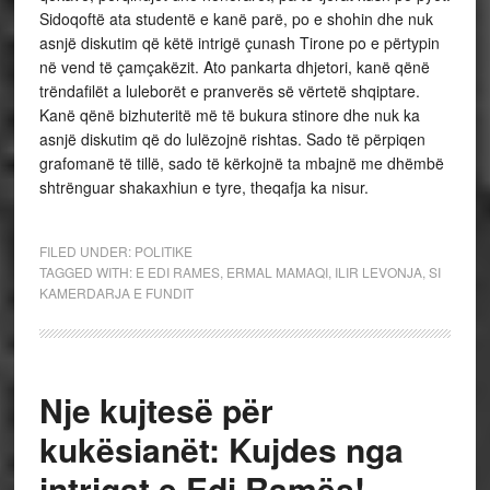
Sidoqoftë ata studentë e kanë parë, po e shohin dhe nuk
asnjë diskutim që këtë intrigë çunash Tirone po e përtypin
në vend të çamçakëzit. Ato pankarta dhjetori, kanë qënë
trëndafilët a luleborët e pranverës së vërtetë shqiptare.
Kanë qënë bizhuteritë më të bukura stinore dhe nuk ka
asnjë diskutim që do lulëzojnë rishtas. Sado të përpiqen
grafomanë të tillë, sado të kërkojnë ta mbajnë me dhëmbë
shtrënguar shakaxhiun e tyre, theqafja ka nisur.
FILED UNDER:
POLITIKE
TAGGED WITH:
E EDI RAMES
,
ERMAL MAMAQI
,
ILIR LEVONJA
,
SI
KAMERDARJA E FUNDIT
Nje kujtesë për
kukësianët: Kujdes nga
intrigat e Edi Ramës!