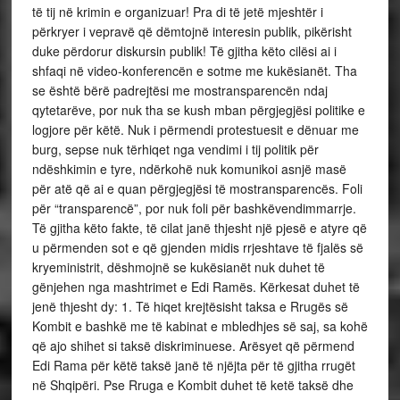
të tij në krimin e organizuar! Pra di të jetë mjeshtër i
përkryer i vepravë që dëmtojnë interesin publik, pikërisht
duke përdorur diskursin publik! Të gjitha këto cilësi ai i
shfaqi në video-konferencën e sotme me kukësianët. Tha
se është bërë padrejtësi me mostransparencën ndaj
qytetarëve, por nuk tha se kush mban përgjegjësi politike e
logjore për këtë. Nuk i përmendi protestuesit e dënuar me
burg, sepse nuk tërhiqet nga vendimi i tij politik për
ndëshkimin e tyre, ndërkohë nuk komunikoi asnjë masë
për atë që ai e quan përgjegjësi të mostransparencës. Foli
për “transparencë”, por nuk foli për bashkëvendimmarrje.
Të gjitha këto fakte, të cilat janë thjesht një pjesë e atyre që
u përmenden sot e që gjenden midis rrjeshtave të fjalës së
kryeministrit, dëshmojnë se kukësianët nuk duhet të
gënjehen nga mashtrimet e Edi Ramës. Kërkesat duhet të
jenë thjesht dy: 1. Të hiqet krejtësisht taksa e Rrugës së
Kombit e bashkë me të kabinat e mbledhjes së saj, sa kohë
që ajo shihet si taksë diskriminuese. Arësyet që përmend
Edi Rama për këtë taksë janë të njëjta për të gjitha rrugët
në Shqipëri. Pse Rruga e Kombit duhet të ketë taksë dhe