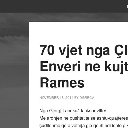
70 vjet nga Çl
Enveri ne kuj
Rames
NOVEMBER 18, 2014
BY
DGRECA
Nga Gjergj Lacuku/ Jacksonville/
Me ardhjen ne pushtet te se ashtu-quajteres 
çuditshme qe e vetmja gja qe rilindi ishte p