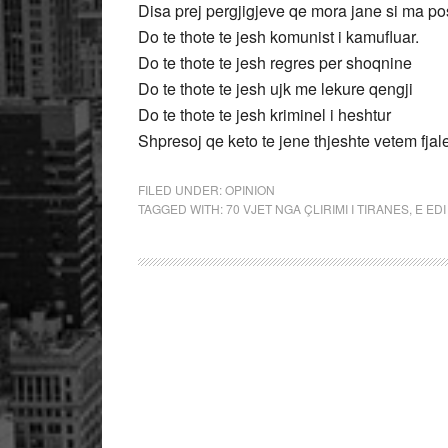
Disa prej pergjigjeve qe mora jane si ma po
Do te thote te jesh komunist i kamufluar.
Do te thote te jesh regres per shoqnine
Do te thote te jesh ujk me lekure qengji
Do te thote te jesh kriminel i heshtur
Shpresoj qe keto te jene thjeshte vetem fja
FILED UNDER:
OPINION
TAGGED WITH:
70 VJET NGA ÇLIRIMI I TIRANES
,
E ED