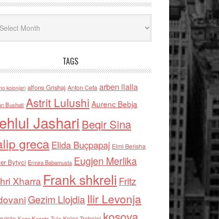
iv
TAGS
arben llalla
alfons Grishaj
Anton Cefa
no kolonjari
Astrit Lulushi
Aurenc Bebja
an Bushati
ehlul Jashari
Beqir Sina
alip greca
Elida Buçpapaj
Elmi Berisha
Eugjen Merlika
er Bytyci
Ermira Babamusta
Frank shkreli
hri Xharra
Fritz
Ilir Levonja
Gezim Llojdia
dovani
kosova
rviste
Kolec Traboini
Keze Kozeta Zylo