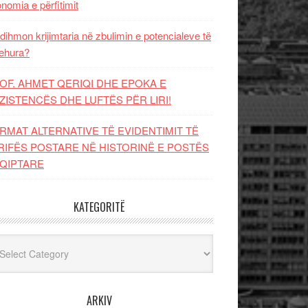
nomia e përfitimit
dihmon krijimtaria në zbulimin e potencialeve të
ehura?
OF. AHMET QERIQI DHE EPOKA E
ZISTENCЁS DHE LUFTЁS PЁR LIRI!
RMAT ALTERNATIVE TË EVIDENTIMIT TË
RIFËS POSTARE NË HISTORINË E POSTËS
QIPTARE
KATEGORITË
egoritë
ARKIV