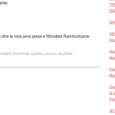
shte:
TR
DA
SH
VAT
le dhe te mos jene pjese e Rilindjes Ramhoxhjane.
Inj
Nga
I RAMES
,
ENVERI NE
,
GJERGJ LACUKU
,
KUJTIMIN
Mal
Kar
Bur
Dom
të 
Fis
36 