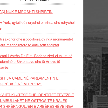
AÇI NUK E MPOSHTI SHPIRTIN
 York, qyteti që ndryshoi emrin… dhe ndryshoi
ën
i zakonor dhe isopolifonia dy nga monumentet
jalla madhështore të antikitetit shqiptar
etari i Vatrës Dr. Elmi Berisha zhvilloi takim në
deminë e Shkencave dhe të Arteve të
sovës
SHTJA ÇAME NË PARLAMENTIN E
QIPËRISË NË VITIN 1921
0 VJET KUJTESË DHE IDENTITET-TRYEZË E
UMBULLAKËT NË OSTROS TË KRAJËS
R SHPËRNGULJEN E ARBËRESHËVE NGA