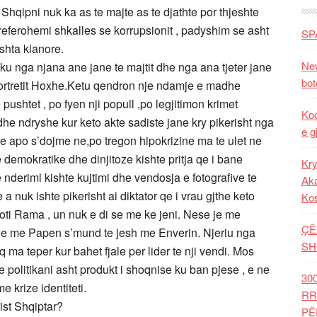
hqipni nuk ka as te majte as te djathte por thjeshte
i referohemi shkalles se korrupsionit , padyshim se asht
SP
ushta klanore.
New
 ku nga njana ane jane te majtit dhe nga ana tjeter jane
bot
e portretit Hoxhe.Ketu qendron nje ndamje e madhe
pushtet , po fyen nji popull ,po legjitimon krimet
Kod
e ndryshe kur keto akte sadiste jane kry pikerisht nga
e g
me apo s’dojme ne,po tregon hipokrizine ma te ulet ne
e demokratike dhe dinjitoze kishte pritja qe i bane
Kry
derimi kishte kujtimi dhe vendosja e fotografive te
Aka
a nuk ishte pikerisht ai diktator qe i vrau gjthe keto
Ko
Zoti Rama , un nuk e di se me ke jeni. Nese je me
ÇË
je me Papen s’mund te jesh me Enverin. Njeriu nga
SH
aq ma teper kur bahet fjale per lider te nji vendi. Mos
 politikani asht produkt i shoqnise ku ban pjese , e ne
30
e krize identiteti.
RR
list Shqiptar?
PË