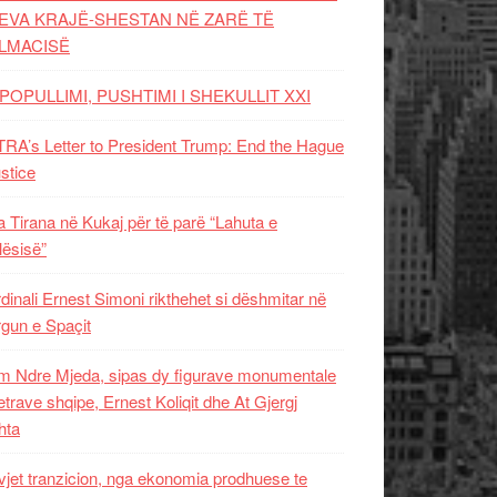
EVA KRAJË-SHESTAN NË ZARË TË
LMACISË
POPULLIMI, PUSHTIMI I SHEKULLIT XXI
RA’s Letter to President Trump: End the Hague
ustice
 Tirana në Kukaj për të parë “Lahuta e
ësisë”
dinali Ernest Simoni rikthehet si dëshmitar në
gun e Spaçit
 Ndre Mjeda, sipas dy figurave monumentale
letrave shqipe, Ernest Koliqit dhe At Gjergj
hta
vjet tranzicion, nga ekonomia prodhuese te