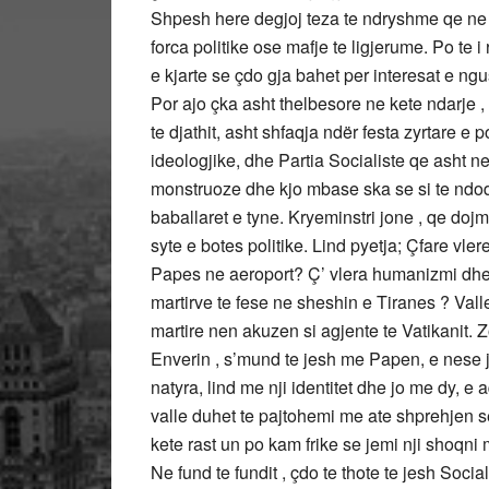
Shpesh here degjoj teza te ndryshme qe ne S
forca politike ose mafje te ligjerume. Po te 
e kjarte se çdo gja bahet per interesat e ng
Por ajo çka asht thelbesore ne kete ndarje ,
te djathit, asht shfaqja ndër festa zyrtare 
ideologjike, dhe Partia Socialiste qe asht ne 
monstruoze dhe kjo mbase ska se si te ndodh
baballaret e tyne. Kryeminstri jone , qe doj
syte e botes politike. Lind pyetja; Çfare vler
Papes ne aeroport? Ç’ vlera humanizmi dhe n
martirve te fese ne sheshin e Tiranes ? Valle 
martire nen akuzen si agjente te Vatikanit. 
Enverin , s’mund te jesh me Papen, e nese 
natyra, lind me nji identitet dhe jo me dy, e 
valle duhet te pajtohemi me ate shprehjen se
kete rast un po kam frike se jemi nji shoqni m
Ne fund te fundit , çdo te thote te jesh Socia