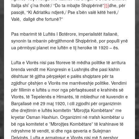
Italija shi’ ç’na thotë:/ “Do ta mbajte Shqipërinë”
[5]
dhe, për
pasojë, “Ki Adriatiku ndjerë,/ Pse s’bën valë këtë herë,/
Valë, dallgë dhe fortunë?”
Pas mbarimit të Luftës I Botërore, imperialistët italianë,
synonin ta mbanin përgjithmonë Shqipërinë, por populli ynë
ua përmbysi planet me luftën e tij heroike të 1920 – ës.
Lufta e Vlorës nisi pas fitoreve të mëdha politike të arritura
brenda vendit me Kongresin e Lushnjës dhe pasi kishin
dështuar të gjitha përpjekjet e palës shqiptare për ta
zgjidhur çëshjen e Vlorës me marrëveshje politike. Vendimi
për fillimin e luftës u mor nga përfaqësuesit e krahinës së
Vlorës, të Tepelenës e Himarës, të mbledhur në kuvendin e
Barçallasë më 29 maj 1920, i cili zgjodhi për organizimin
dhe drejtimin e luftës komitetin ”Mbrojtja Kombëtare” me
kryetar Osman Haxhiun. Organizimi në rrafsh kombëtar u
bë nga komitetet e ”Mbrojtjes Kombëtare” të krahinave të
ndryshme të vendit, si dhe nga qeveria e Sulejman
Delvinës. Lufta e armatosur e Vlorës nisi më 5 qershor