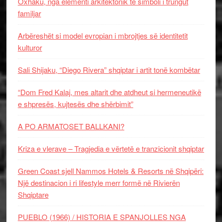
Oxhaku, nga elementi arkitektonik te simboli i trungut
familjar
Arbëreshët si model evropian i mbrojtjes së identitetit
kulturor
Sali Shijaku, “Diego Rivera” shqiptar i artit tonë kombëtar
“Dom Fred Kalaj, mes altarit dhe atdheut si hermeneutikë
e shpresës, kujtesës dhe shërbimit”
A PO ARMATOSET BALLKANI?
Kriza e vlerave – Tragjedia e vërtetë e tranzicionit shqiptar
Green Coast sjell Nammos Hotels & Resorts në Shqipëri:
Një destinacion i ri lifestyle merr formë në Rivierën
Shqiptare
PUEBLO (1966) / HISTORIA E SPANJOLLES NGA