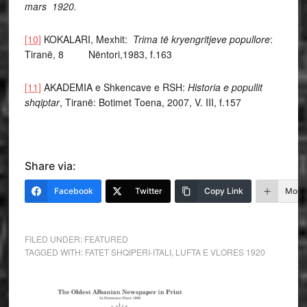
mars 1920.
[10]
KOKALARI, Mexhit:
Trima të kryengritjeve popullore
:
Tiranë, 8 Nëntori,1983, f.163
[11]
AKADEMIA e Shkencave e RSH:
Historia e popullit
shqiptar
, Tiranë: Botimet Toena, 2007, V. III, f.157
Share via:
Facebook
Twitter
Copy Link
More
FILED UNDER:
FEATURED
TAGGED WITH:
FATET SHQIPERI-ITALI
,
LUFTA E VLORES 1920