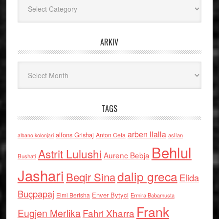
Kategoritë
ARKIV
Arkiv
TAGS
arben llalla
alfons Grishaj
Anton Cefa
asllan
albano kolonjari
Behlul
Astrit Lulushi
Aurenc Bebja
Bushati
Jashari
dalip greca
Beqir Sina
Elida
Buçpapaj
Enver Bytyci
Elmi Berisha
Ermira Babamusta
Frank
Eugjen Merlika
Fahri Xharra