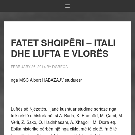
FATET SHQIPËRI – ITALI
DHE LUFTA E VLORËS
FEBRUARY 26, 2014
BY
DGRECA
nga MSC Albert HABAZAJ*/ studiues/
Luftës së Njëzetës, i janë kushtuar studime serioze nga
folkloristë e historianë, si A. Buda, K. Frashëri, M. Çami, M.
Verli, Z. Sako, Q. Haxhihasani, A. Xhagolli, M. Dibra etj.
Epika historike përbën një nga ciklet më të plotë, “më të