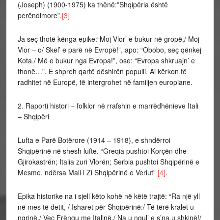
(Joseph) (1900-1975) ka thënë:”Shqipëria është
perëndimore”.
[3]
Ja seç thotë kënga epike:“Moj Vlor’ e bukur në gropë,/ Moj
Vlor – o/ Skel’ e parë në Evropë!”, apo: “Obobo, seç qënkej
Kota,/ Më e bukur nga Evropa!”, ose: “Evropa shkruajn’ e
thonë…”. E shpreh qartë dëshirën populli. Ai kërkon të
radhitet në Europë, të intergrohet në familjen europiane.
2. Raporti histori – folklor në rrafshin e marrëdhënieve Itali
– Shqipëri
Lufta e Parë Botërore (1914 – 1918), e shndërroi
Shqipërinë në shesh lufte. “Greqia pushtoi Korçën dhe
Gjirokastrën; Italia zuri Vlorën; Serbia pushtoi Shqipërinë e
Mesme, ndërsa Mali i Zi Shqipërinë e Veriut”
[4]
.
Epika historike na i sjell këto kohë në këtë trajtë: “Ra një yll
në mes të detit, / Isharet për Shqipërinë:/ Të tërë kralet u
ngrinë,/ Veç Frëngu me Italinë./ Na u ngul’ e s’na u shkinë!/