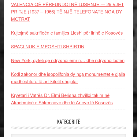
VALENCIA QË PËRFUNDOI NË LUSHNJE — 29 VJET
PRITJE (1937 – 1966) TË NJË TELEFONATE NGA DY
MOTRAT
Kujtojmë sakrificën e familjes Lleshi për lirinë e Kosovës
SPAÇI NUK E MPOSHTI SHPIRTIN
New York, qyteti që ndryshoi emrin… dhe ndryshoi botën
Kodi zakonor dhe isopolifonia dy nga monumentet e gjalla
madhështore të antikitetit shqiptar
Kryetari i Vatrës Dr. Elmi Berisha zhvilloi takim në
Akademinë e Shkencave dhe të Arteve të Kosovës
KATEGORITË