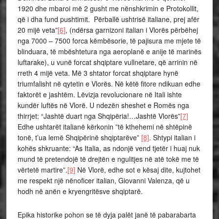
1920 dhe mbaroi më 2 gusht me nënshkrimin e Protokollit,
që i dha fund pushtimit. Përballë ushtrisë italiane, prej afër
20 mijë veta”
[6]
, (ndërsa garnizoni italian i Vlorës përbëhej
nga 7000 – 7500 forca këmbësorie, të pajisura me mjete të
blinduara, të mbështetura nga aeroplanë e anije të marinës
luftarake), u vunë forcat shqiptare vullnetare, që arrinin në
rreth 4 mijë veta. Më 3 shtator forcat shqiptare hynë
triumfalisht në qytetin e Vlorës. Në këtë fitore ndikuan edhe
faktorët e jashtëm. Lëvizja revolucionare në Itali ishte
kundër luftës në Vlorë. U ndezën sheshet e Romës nga
thirrjet: “Jashtë duart nga Shqipëria!…Jashtë Vlorës”
[7]
Edhe ushtarët italianë kërkonin ”të kthehemi në shtëpinë
tonë, t’ua lemë Shqipërinë shqiptarëve”
[8]
. Shtypi italian i
kohës shkruante: “As Italia, as ndonjë vend tjetër i huaj nuk
mund të pretendojë të drejtën e ngulitjes në atë tokë me të
vërtetë martire”.
[9]
Në Vlorë, edhe sot e kësaj dite, kujtohet
me respekt një nënoficer italian, Giovanni Valenza, që u
hodh në anën e kryengritësve shqiptarë.
Epika historike pohon se të dyja palët janë të pabarabarta