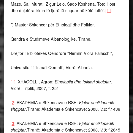
Maze, Sali Murati, Zigur Lelo, Sado Koshena, Toto Hosi
dhe dhjetëra trima të tjerë të shquar në këtë luftë”.
[11]
*) Master Shkencor për Etnologji dhe Folklor,
Qendra e Studimeve Albanologjike, Tiranë.
Drejtor i Bibliotekës Qendrore “Nermin Vlora Falaschi”,
Universiteti i “Ismail Qemali”, Vlorë, Albania.
[1]
XHAGOLLI, Agron:
Etnologjia dhe folklori shqiptar
,
Vlorë: Triptik, 2007, f. 251
[2]
AKADEMIA e Shkencave e RSH:
Fjalor enciklopedik
shqiptar
.Tiranë: Akademia e Shkencave; 2008,
V.2
: f.1436
[3]
AKADEMIA e Shkencave e RSH:
Fjalor enciklopedik
shqiptar
.Tiranë: Akademia e Shkencave; 2008,
V.3
: f.2845