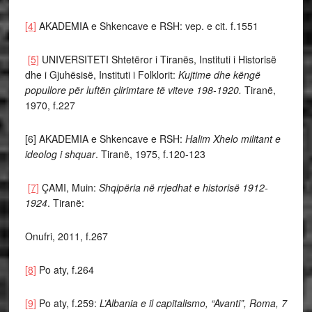
[4]
AKADEMIA e Shkencave e RSH: vep. e cit. f.1551
[5]
UNIVERSITETI Shtetëror i Tiranës, Instituti i Historisë
dhe i Gjuhësisë, Instituti i Folklorit:
Kujtime dhe këngë
popullore për luftën çlirimtare të viteve 198-1920.
Tiranë,
1970, f.227
[6] AKADEMIA e Shkencave e RSH:
Halim Xhelo militant e
ideolog i shquar
. Tiranë, 1975, f.120-123
[7]
ÇAMI, Muin:
Shqipëria në rrjedhat e historisë 1912-
1924
. Tiranë:
Onufri, 2011, f.267
[8]
Po aty, f.264
[9]
Po aty, f.259:
L’Albania e il capitalismo, “Avanti”, Roma, 7