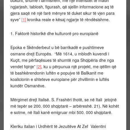
bukurit, shumë i larmishëm, me një intensitet të madh
ngjarjesh, tablosh, figurash, që sjellin informacione aq të
gjera saqë në një farë mënyre të duket sikur të vjen para
syve”
[1]
kronika reale e kësaj ngjarje të rëndësishme.
1. Faktorë historikë dhe kulturorë pro europianë
Epoka e Skënderbeut u bë barrikadë e pushtimeve
osmane drejt Europës. “Më 1614, u mblodh kuvendi i
Kuçit, me përfaqësues të shumtë nga Shqipëria dhe nga
vendet fqinje”
[2]
, ku u përpunua një projekt, me qëllim që
të bashkërendonin luftën e popujve të Ballkanit me
koalicionin e shteteve europiane për zhvillimin e luftës
kundër Osmanëve.
Mërgimet drejt Italisë. S. Frashëri thotë, se në Itali jetojnë
më tepër se 200. 000 shqiptarë – arbëreshë. 21). Në kohët
e sotme, në Itali kanë emigruar mbi 500. 000 shqiptarë.
Kleriku italian i Urdhërit të Jezuitëve At Zef Valentini