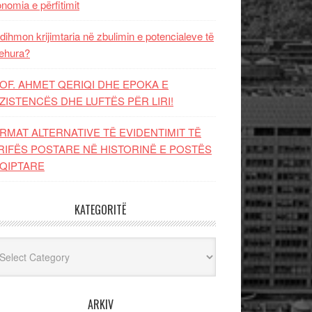
nomia e përfitimit
dihmon krijimtaria në zbulimin e potencialeve të
ehura?
OF. AHMET QERIQI DHE EPOKA E
ZISTENCЁS DHE LUFTЁS PЁR LIRI!
RMAT ALTERNATIVE TË EVIDENTIMIT TË
RIFËS POSTARE NË HISTORINË E POSTËS
QIPTARE
KATEGORITË
egoritë
ARKIV