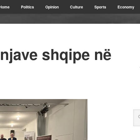
Home
Politics
Opinion
Culture
Sports
Economy
njave shqipe në