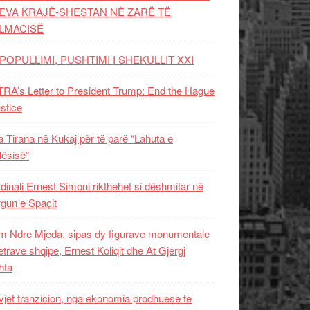
EVA KRAJË-SHESTAN NË ZARË TË
LMACISË
POPULLIMI, PUSHTIMI I SHEKULLIT XXI
RA’s Letter to President Trump: End the Hague
ustice
 Tirana në Kukaj për të parë “Lahuta e
ësisë”
dinali Ernest Simoni rikthehet si dëshmitar në
gun e Spaçit
 Ndre Mjeda, sipas dy figurave monumentale
letrave shqipe, Ernest Koliqit dhe At Gjergj
hta
vjet tranzicion, nga ekonomia prodhuese te