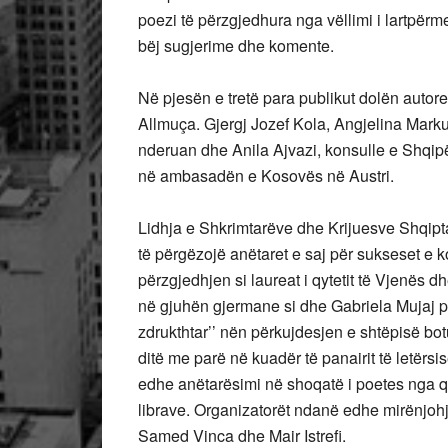
poezi të përzgjedhura nga vëllimi i lartpërme
bëj sugjerime dhe komente.
Në pjesën e tretë para publikut dolën autor
Allmuça. Gjergj Jozef Kola, Angjelina Marku
nderuan dhe Anila Ajvazi, konsulle e Shqipë
në ambasadën e Kosovës në Austri.
Lidhja e Shkrimtarëve dhe Krijuesve Shqiptar
të përgëzojë anëtaret e saj për sukseset e k
përzgjedhjen si laureat i qytetit të Vjenës 
në gjuhën gjermane si dhe Gabriela Mujaj për 
zdrukthtar’’ nën përkujdesjen e shtëpisë bot
ditë me parë në kuadër të panairit të letërsis
edhe anëtarësimi në shoqatë i poetes nga qyt
librave. Organizatorët ndanë edhe mirënjohj
Samed Vinca dhe Mair Istrefi.