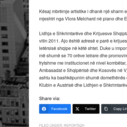
Kësaj mbrëmje artistike i dhanë një sharm 
mjeshtri nga Vlora Melchard në piano dhe E
Lidhja e Shkrimtarëve dhe Krijuesve Shqipta
vitin 2011. Ajo është adresë e parë e krijues
letërsisë shqipe në këtë shtet. Duke u impo
më shumë se 70 orëve letrare dhe promovim
frytshme me institucionet në nivel kombëtar, 
Ambasadat e Shqipërisë dhe Kosovës në Vje
ashtu ka bashkëpunim shumë domethënës e
Klubin e Austrisë dhe Lidhjen e Shkrimtarëv
Share via:
Facebook
Twitter
Copy Li
FILED UNDER:
REPORTAZH