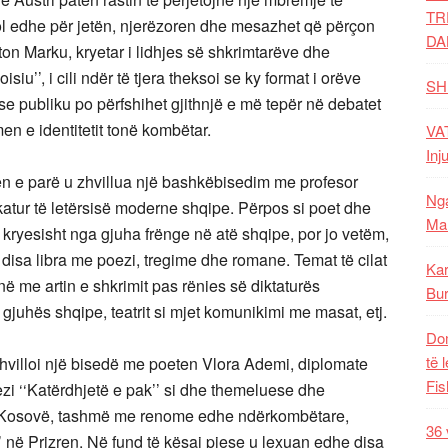
TR
u fol edhe për jetën, njerëzoren dhe mesazhet që përçon
DA
nton Marku, kryetar i lidhjes së shkrimtarëve dhe
iu’’, i cili ndër të tjera theksoi se ky format i orëve
SH
se publiku po përfshihet gjithnjë e më tepër në debatet
n e identitetit tonë kombëtar.
VAT
Inj
ën e parë u zhvillua një bashkëbisedim me profesor
Nga
katur të letërsisë moderne shqipe. Përpos si poet dhe
Mal
, kryesisht nga gjuha frënge në atë shqipe, por jo vetëm,
r disa libra me poezi, tregime dhe romane. Temat të cilat
Kar
në me artin e shkrimit pas rënies së diktaturës
Bur
juhës shqipe, teatrit si mjet komunikimi me masat, etj.
Dom
të 
zhvilloi një bisedë me poeten Vlora Ademi, diplomate
Fis
zi ‘‘Katërdhjetë e pak’’ si dhe themeluese dhe
ë Kosovë, tashmë me renome edhe ndërkombëtare,
36 
’ në Prizren. Në fund të kësaj pjese u lexuan edhe disa