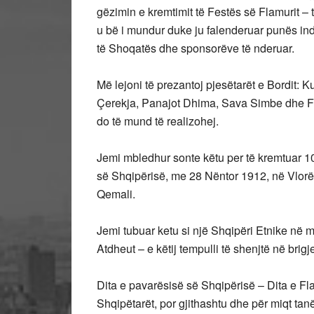
gëzimin e kremtimit të Festës së Flamurit 
u bë i mundur duke ju falenderuar punës indi
të Shoqatës dhe sponsorëve të nderuar.
Më lejoni të prezantoj pjesëtarët e Bordit: Ku
Çerekja, Panajot Dhima, Sava Simbe dhe Fer
do të mund të realizohej.
Jemi mbledhur sonte këtu per të kremtuar 103
së Shqipërisë, me 28 Nëntor 1912, në Vlorën e
Qemali.
Jemi tubuar ketu si një Shqipëri Etnike në m
Atdheut – e këtij tempulli të shenjtë në brigje
Dita e pavarësisë së Shqipërisë – Dita e Fl
Shqipëtarët, por gjithashtu dhe për miqt tan