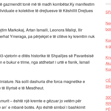
– të gazmendit tonë më të madh kombëtar.Ky manifestim
viduale e kolektive të drejtuesve të Këshillit Drejtues
SP
New
bot
jtim Markokaj, Artan Ismaili, Leonora Maliqi, Ilir
hat Ymeraga, pa përjekjet e të cilëve ky kremtim nuk
Kod
e g
-vjetorin e ditës historike të Shpalljes së Pavarësisë
Kry
 bukur e trime, nga atdhetari i urtë e fisnik, Ismail
Aka
Ko
ÇË
iniature. Na solli dashuria dhe forca magnetike e
SH
 të Illyrisë e të Mesdheut.
30
amurit – është një kremte e gëzuar jo vetëm për
RR
ë an’ e mbanë botës. Ajo është simbol i bashkimit
PË