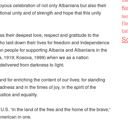
ous celebration of not only Albanians but also their
Ko
tional unity and of strength and hope that this unity
Nen
Flo
Els
 their deepest love, respect and gratitude to the
So
 who laid down their lives for freedom and Independence
an people for supporting Albania and Albanians in the
ia, 1919; Kosova, 1999) when we as a nation
elivered from darkness to light.
nd for enriching the content of our lives; for standing
ness and in the times of joy, in the spirit of the
ustice and equality.
U.S. “in the land of the free and the home of the brave,”
American in one.