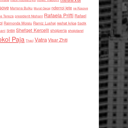
sove
nderroi jete
Marjana Bulku
ne Kosove
Murat Gecaj
Rafaela Prifti
Rafael
e Tereza
presidenti Nishani
qi
Raimonda Moisiu
Ramiz Lushaj
reshat kripa
Sadik
Shefqet Kercelli
shqiperia
hani
shqiptaret
SHBA
kol Paja
Vatra
Visar Zhiti
Thaci