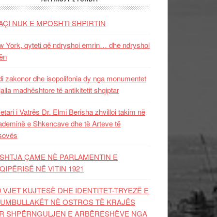
AÇI NUK E MPOSHTI SHPIRTIN
 York, qyteti që ndryshoi emrin… dhe ndryshoi
ën
i zakonor dhe isopolifonia dy nga monumentet
jalla madhështore të antikitetit shqiptar
etari i Vatrës Dr. Elmi Berisha zhvilloi takim në
deminë e Shkencave dhe të Arteve të
sovës
SHTJA ÇAME NË PARLAMENTIN E
QIPËRISË NË VITIN 1921
0 VJET KUJTESË DHE IDENTITET-TRYEZË E
UMBULLAKËT NË OSTROS TË KRAJËS
R SHPËRNGULJEN E ARBËRESHËVE NGA