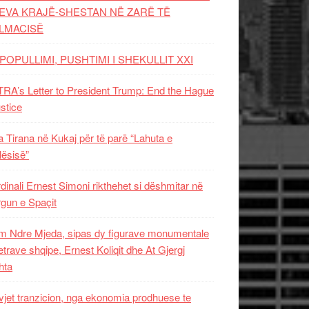
EVA KRAJË-SHESTAN NË ZARË TË
LMACISË
POPULLIMI, PUSHTIMI I SHEKULLIT XXI
RA’s Letter to President Trump: End the Hague
ustice
 Tirana në Kukaj për të parë “Lahuta e
ësisë”
dinali Ernest Simoni rikthehet si dëshmitar në
gun e Spaçit
 Ndre Mjeda, sipas dy figurave monumentale
letrave shqipe, Ernest Koliqit dhe At Gjergj
hta
vjet tranzicion, nga ekonomia prodhuese te