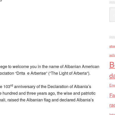
Ark
alba
asll
B
ivilege to welcome you in the name of Albanian American
ation “Drita e Arberise” (“The Light of Arberia”).
d
Env
rd
he 103
anniversary of the Declaration of Albania’s
hundred and three years ago, the wise and patriotic
Fa
ali, raised the Albanian flag and declared Albania’s
ra
Inte