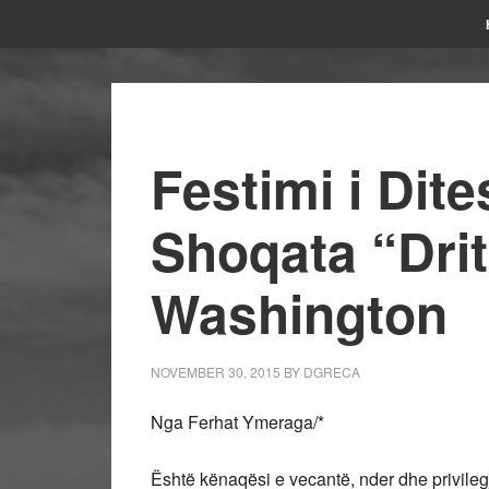
Festimi i Dit
Shoqata “Drit
Washington
NOVEMBER 30, 2015
BY
DGRECA
Nga Ferhat Ymeraga/*
Është kënaqësi e vecantë, nder dhe privilegj