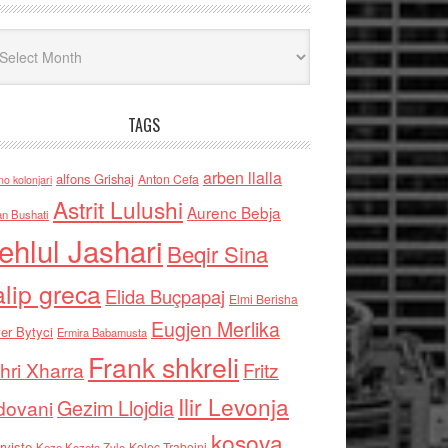
iv
TAGS
arben llalla
alfons Grishaj
Anton Cefa
no kolonjari
Astrit Lulushi
Aurenc Bebja
an Bushati
ehlul Jashari
Beqir Sina
alip greca
Elida Buçpapaj
Elmi Berisha
Eugjen Merlika
er Bytyci
Ermira Babamusta
Frank shkreli
hri Xharra
Fritz
Ilir Levonja
Gezim Llojdia
dovani
kosova
rviste
Kolec Traboini
Keze Kozeta Zylo