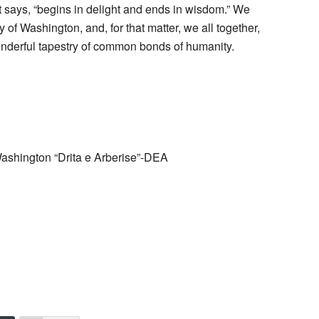
et says, “begins in delight and ends in wisdom.” We
f Washington, and, for that matter, we all together,
wonderful tapestry of common bonds of humanity.
ashington “Drita e Arberise”-DEA