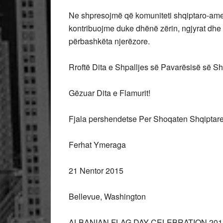
Ne shpresojmë që komuniteti shqiptaro-amer
kontribuojme duke dhënë zërin, ngjyrat dhe 
përbashkëta njerëzore.
Rroftë Dita e Shpalljes së Pavarësisë së Sh
Gëzuar Dita e Flamurit!
Fjala pershendetse Per Shoqaten Shqiptar
Ferhat Ymeraga
21 Nentor 2015
Bellevue, Washington
ALBANIAN FLAG DAY CELEBRATION 201