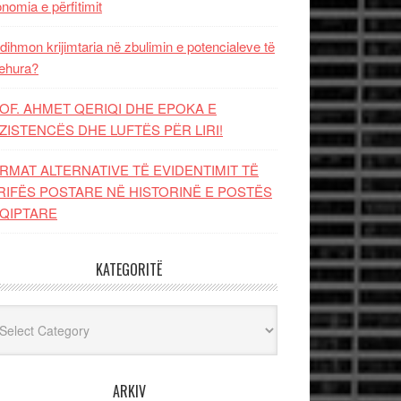
nomia e përfitimit
dihmon krijimtaria në zbulimin e potencialeve të
ehura?
OF. AHMET QERIQI DHE EPOKA E
ZISTENCЁS DHE LUFTЁS PЁR LIRI!
RMAT ALTERNATIVE TË EVIDENTIMIT TË
RIFËS POSTARE NË HISTORINË E POSTËS
QIPTARE
KATEGORITË
egoritë
ARKIV