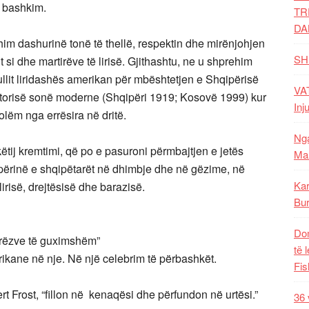
y bashkim.
TR
DA
m dashurinë tonë të thellë, respektin dhe mirënjohjen
SH
 si dhe martirëve të lirisë. Gjithashtu, ne u shprehim
it liridashës amerikan për mbështetjen e Shqipërisë
VAT
istorisë sonë moderne (Shqipëri 1919; Kosovë 1999) kur
Inj
ëm nga errësira në dritë.
Nga
këtij kremtimi, që po e pasuroni përmbajtjen e jetës
Mal
përinë e shqipëtarët në dhimbje dhe në gëzime, në
Kar
irisë, drejtësisë dhe barazisë.
Bur
Dom
jerëzve të guximshëm”
të 
rikane në nje. Në një celebrim të përbashkët.
Fis
rt Frost, “fillon në kenaqësi dhe përfundon në urtësi.”
36 