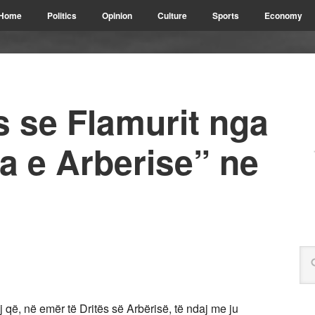
Home
Politics
Opinion
Culture
Sports
Economy
es se Flamurit nga
a e Arberise” ne
 që, në emër të Dritës së Arbërisë, të ndaj me ju