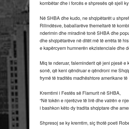
kombëtar dhe i forcës e shpresës që sjell k
Në SHBA dhe kudo, ne shqipëtarët u shprehi
Rilindësve, baballarëve themeltarë të kombit
nderimin dhe miradinë tonë SHBA dhe popull
dhe shqipëtarëve në ditët më të errëta të h
e kapërcyem humnerën ekzistenciale dhe dol
Miq te nderuar, faleminderit që jeni pjesë e 
sonë, që keni qëndruar e qëndroni me Shqi
frymë të traditës madhështore amerikane të l
Kremtimi i Festës së Flamurit në SHBA,
“Në tokën e njerëzve të lirë dhe vatrën e n
i bashkon këto dy tradita shqiptare dhe ame
Shpresoj se ky kremtim, siç thotë poeti Robe