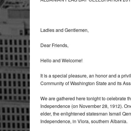
Ladies and Gentlemen,
Dear Friends,
Hello and Welcome!
It is a special pleasure, an honor and a pr
Community of Washington State and its Associ
We are gathered here tonight to celebrate t
Independence (on November 28, 1912). One 
elder, the enlightened statesman Ismail Qem
Independence, in Vlora, southern Albania.