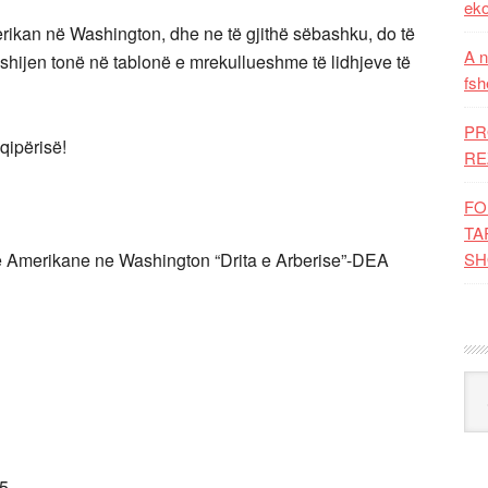
eko
ikan në Washington, dhe ne të gjithë sëbashku, do të
A n
shijen tonë në tablonë e mrekullueshme të lidhjeve të
fsh
PR
qipërisë!
RE
FO
TA
e Amerikane ne Washington “Drita e Arberise”-DEA
SH
Kat
5