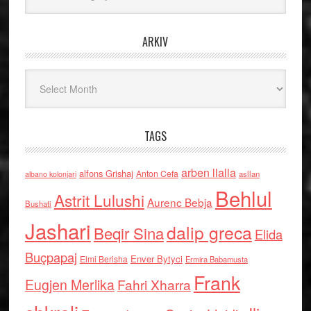
ARKIV
Arkiv
TAGS
arben llalla
alfons Grishaj
Anton Cefa
asllan
albano kolonjari
Behlul
Astrit Lulushi
Aurenc Bebja
Bushati
Jashari
dalip greca
Beqir Sina
Elida
Buçpapaj
Enver Bytyci
Elmi Berisha
Ermira Babamusta
Frank
Eugjen Merlika
Fahri Xharra