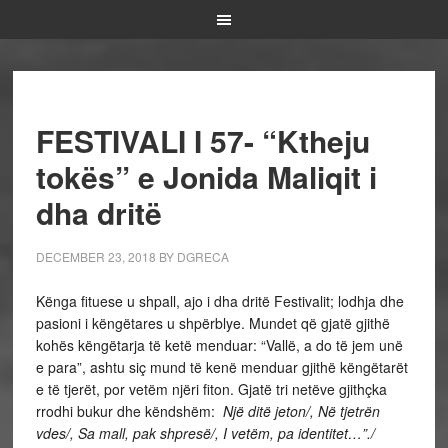
FESTIVALI I 57- “Ktheju
tokës” e Jonida Maliqit i
dha dritë
DECEMBER 23, 2018
BY
DGRECA
Kënga fituese u shpall, ajo i dha dritë Festivalit; lodhja dhe
pasioni i këngëtares u shpërblye. Mundet që gjatë gjithë
kohës këngëtarja të ketë menduar: “Vallë, a do të jem unë
e para”, ashtu siç mund të kenë menduar gjithë këngëtarët
e të tjerët, por vetëm njëri fiton. Gjatë tri netëve gjithçka
rrodhi bukur dhe këndshëm:
Një ditë jeton/, Në tjetrën
vdes/, Sa mall, pak shpresë/, I vetëm, pa identitet…”./