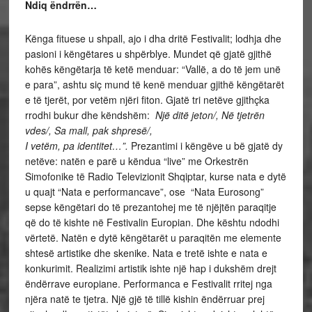
Ndiq ëndrrën…
Kënga fituese u shpall, ajo i dha dritë Festivalit; lodhja dhe
pasioni i këngëtares u shpërblye. Mundet që gjatë gjithë
kohës këngëtarja të ketë menduar: “Vallë, a do të jem unë
e para”, ashtu siç mund të kenë menduar gjithë këngëtarët
e të tjerët, por vetëm njëri fiton. Gjatë tri netëve gjithçka
rrodhi bukur dhe këndshëm:
Një ditë jeton/, Në tjetrën
vdes/, Sa mall, pak shpresë/,
I vetëm, pa identitet…”.
Prezantimi i këngëve u bë gjatë dy
netëve: natën e parë u këndua “live” me Orkestrën
Simofonike të Radio Televizionit Shqiptar, kurse nata e dytë
u quajt “Nata e performancave”, ose “Nata Eurosong”
sepse këngëtari do të prezantohej me të njëjtën paraqitje
që do të kishte në Festivalin Europian. Dhe kështu ndodhi
vërtetë. Natën e dytë këngëtarët u paraqitën me elemente
shtesë artistike dhe skenike. Nata e tretë ishte e nata e
konkurimit. Realizimi artistik ishte një hap i dukshëm drejt
ëndërrave europiane. Performanca e Festivalit rritej nga
njëra natë te tjetra. Një gjë të tillë kishin ëndërruar prej