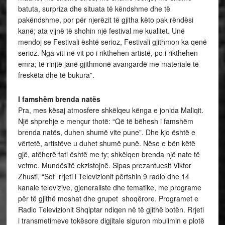
batuta, surpriza dhe situata të këndshme dhe të
pakëndshme, por për njerëzit të gjitha këto pak rëndësi
kanë; ata vijnë të shohin një festival me kualitet. Unë
mendoj se Festivali është serioz, Festivali gjithmon ka qenë
serioz. Nga viti në vit po i rikthehen artistë, po i rikthehen
emra; të rinjtë janë gjithmonë avangardë me materiale të
freskëta dhe të bukura”.
I famshëm brenda natës
Pra, mes kësaj atmosfere shkëlqeu kënga e jonida Maliqit.
Një shprehje e mençur thotë: “Që të bëhesh i famshëm
brenda natës, duhen shumë vite pune”. Dhe kjo është e
vërtetë, artistëve u duhet shumë punë. Nëse e bën këtë
gjë, atëherë fati është me ty; shkëlqen brenda një nate të
vetme. Mundësitë ekzistojnë. Sipas prezantuesit Viktor
Zhusti, “Sot rrjeti i Televizionit përfshin 9 radio dhe 14
kanale televizive, gjeneraliste dhe tematike, me programe
për të gjithë moshat dhe grupet shoqërore. Programet e
Radio Televizionit Shqiptar ndiqen në të gjithë botën. Rrjeti
i transmetimeve tokësore digjitale siguron mbulimin e plotë