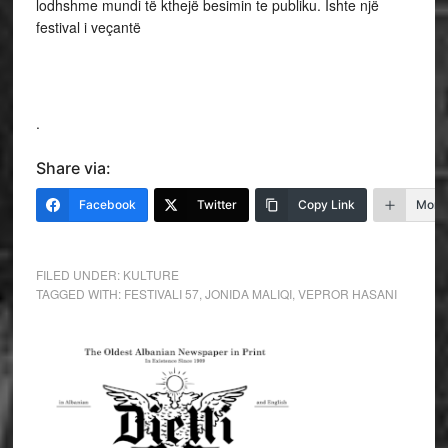
lodhshme mundi të kthejë besimin te publiku. Ishte një
festival i veçantë
.
Share via:
Facebook
Twitter
Copy Link
More
FILED UNDER:
KULTURE
TAGGED WITH:
FESTIVALI 57
,
JONIDA MALIQI
,
VEPROR HASANI