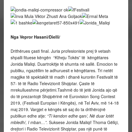
Nga Vepror Hasani/Dielli/
Drithërues çasti final. Juria profesioniste prej 9 vetash
shpalli fituese këngën “Ktheju Tokës” të këngëtares
Jonida Maliqi. Duartrokitje të shumta në sallë. Emocion te
publiku, ngazëllim te adhuruesit e këngëtares. Tri netët
magjike të spektaklit të madh i dhanë kurorën Festivalit të
57- të të Radio Televizionit Shqiptar. Çaste të
mrekullueshme përjetimi.Tashmë do të jetë Jonida ajo që
do të prezantojë Shqipërinë në Eurovision Song Contest
2019, (Festivali Europian i Këngës), në Tel Aviv, më 14-18
maj 2019. Vargjet e këngës së saj do ta drithërojnë
publikun edhe atje:
“Ti kendon edhe qan/, Në duar lotët
mbledh/, I mban…”.
Suksese Jonida Maliqi! Thoma Gëllçi,
drejtori i Radio Televizionit Shqiptar, pas një punë të