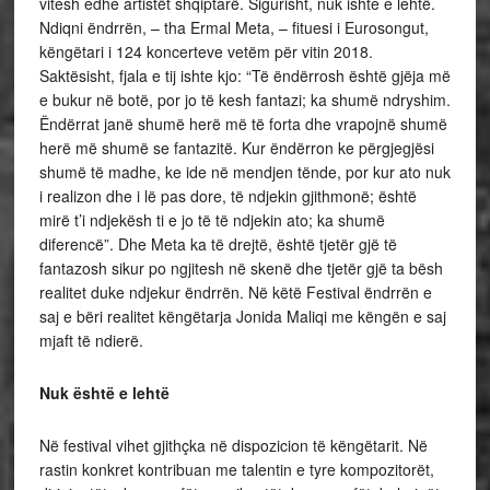
vitesh edhe artistët shqiptarë. Sigurisht, nuk ishte e lehtë.
Ndiqni ëndrrën, – tha Ermal Meta, – fituesi i Eurosongut,
këngëtari i 124 koncerteve vetëm për vitin 2018.
Saktësisht, fjala e tij ishte kjo: “Të ëndërrosh është gjëja më
e bukur në botë, por jo të kesh fantazi; ka shumë ndryshim.
Ëndërrat janë shumë herë më të forta dhe vrapojnë shumë
herë më shumë se fantazitë. Kur ëndërron ke përgjegjësi
shumë të madhe, ke ide në mendjen tënde, por kur ato nuk
i realizon dhe i lë pas dore, të ndjekin gjithmonë; është
mirë t’i ndjekësh ti e jo të të ndjekin ato; ka shumë
diferencë”. Dhe Meta ka të drejtë, është tjetër gjë të
fantazosh sikur po ngjitesh në skenë dhe tjetër gjë ta bësh
realitet duke ndjekur ëndrrën. Në këtë Festival ëndrrën e
saj e bëri realitet këngëtarja Jonida Maliqi me këngën e saj
mjaft të ndierë.
Nuk është e lehtë
Në festival vihet gjithçka në dispozicion të këngëtarit. Në
rastin konkret kontribuan me talentin e tyre kompozitorët,