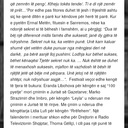
që zemrën lë peng/, Ktheju tokës tende/. Ti e di një zemër
të prêt…
”Por edhe pas fitores duhet të jesh i thjeshtë ashtu
siç ke qenë ditën e parë kur këndove për herë të parë. Kur
e pyetën Ermal Metën, fituesin e Sanremos, nëse ka
ndonjë sekret si të bëhesh i famshëm, ai u përgjigj:
“Dua të
bëj një diferencë midis famës dhe suksesit; janë dy gjëra të
ndryshme. Sekret nuk ka, ka vetëm punë. Unë kam kaluar
shumë vjet vetëm duke punuar nga mëngjesi deri në
darkë, pa bërë asnjë lloj pushimi. Lodhja kur bëhet sukses,
bëhet kënaqësi Tjetër sekret nuk ka. … Nuk është se duhet
të menaxhosh suksesin, mjafton të vazhdosh të bësh të
njëjtë jetë që bëje më përpara. Unë jetoj në të njëjtën
shtëpi, nuk ndryshuar asgjë…”.
Festivali veçoi edhe kengë
të tjera të bukura: Eranda Libohova për këngën e saj “100
pyetje” mori çmimin e Jurisë së Gazetarve; Marko
Strazimiri dhe Imbro, për këngën “Leyla” u nderuan me
çmimin e Jurisë të të rinjve. Me çmim u nderua dhe
këngëtarja Lidia Lufi për këngën “Rrëfehem”. Një
falenderim i merituar shkon edhe për Drejtorin e Radio
Televizionin Shqiptar, Thoma Gëllçi, i cili pas një punë të