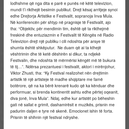
lodhshme që nga dita e parë e punës në këtë televizion,
mundi t’i rikthejë besimin publikut. Drejt kësaj arritjeje synoi
edhe Drejtorja Artistike e Festivalit, sopranoja Inva Mula.
Në konferencën për shtyp në pragnisje të Festivalit, ajo
tha: “Objektiv, për mendimin tim, është që ta rikthejmë
freskinë dhe entuziazmin e Festivalit të Këngës në Radio
Televizion drejt një publiku i cili ndoshta për arsye të
shumta është shkëputur. Ne duam që ai ta kthejë
vështrimin dhe të ketë dëshirën si dikur, ta ndjekë
Festivalin, dhe ndoshta të mërmërisi këngët më të bukura
të tij…”. Ndërsa prezantuesi i festivalit, aktori i mirënjohur,
Viktor Zhusti, tha: “Ky Festival realizohet nën drejtimin
artistik të një artisteje të madhe shqiptare me famë
botërore, që na ka bërë krenarë kudo që ka kënduar dhe
performuar, si brenda kontinentit ashtu edhe përtej oqeanit,
diva jonë, Inva Mula”. Ndaj, edhe kur artistët po bëheshin
gati në sallat e grimit, dashamirësit e muzikës, prisnin me
padurim daljen e tyre në skenë. Emocionet ishin të forta.
Prisnin të shihnin një festival ndryshe.