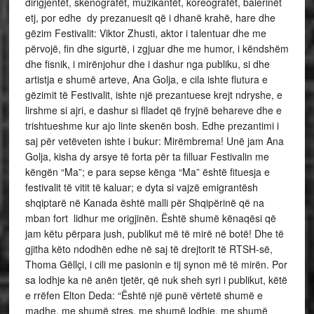
dirigjentët, skenografët, muzikantët, koreografët, balerinët
etj, por edhe dy prezanuesit që i dhanë krahë, hare dhe
gëzim Festivalit: Viktor Zhusti, aktor i talentuar dhe me
përvojë, fin dhe sigurtë, i zgjuar dhe me humor, i këndshëm
dhe fisnik, i mirënjohur dhe i dashur nga publiku, si dhe
artistja e shumë arteve, Ana Golja, e cila ishte flutura e
gëzimit të Festivalit, ishte një prezantuese krejt ndryshe, e
lirshme si ajri, e dashur si flladet që fryjnë behareve dhe e
trishtueshme kur ajo linte skenën bosh. Edhe prezantimi i
saj për vetëveten ishte i bukur: Mirëmbrema! Unë jam Ana
Golja, kisha dy arsye të forta për ta filluar Festivalin me
këngën “Ma”; e para sepse kënga “Ma” është fituesja e
festivalit të vitit të kaluar; e dyta si vajzë emigrantësh
shqiptarë në Kanada është malli për Shqipërinë që na
mban fort lidhur me origjinën. Është shumë kënaqësi që
jam këtu përpara jush, publikut më të mirë në botë! Dhe të
gjitha këto ndodhën edhe në saj të drejtorit të RTSH-së,
Thoma Gëllçi, i cili me pasionin e tij synon më të mirën. Por
sa lodhje ka në anën tjetër, që nuk sheh syri i publikut, këtë
e rrëfen Elton Deda: “Është një punë vërtetë shumë e
madhe, me shumë stres, me shumë lodhje, me shumë