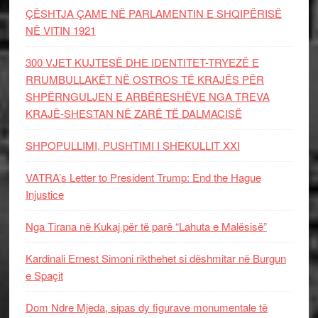
ÇËSHTJA ÇAME NË PARLAMENTIN E SHQIPËRISË
NË VITIN 1921
300 VJET KUJTESË DHE IDENTITET-TRYEZË E
RRUMBULLAKËT NË OSTROS TË KRAJËS PËR
SHPËRNGULJEN E ARBËRESHËVE NGA TREVA
KRAJË-SHESTAN NË ZARË TË DALMACISË
SHPOPULLIMI, PUSHTIMI I SHEKULLIT XXI
VATRA’s Letter to President Trump: End the Hague
Injustice
Nga Tirana në Kukaj për të parë “Lahuta e Malësisë”
Kardinali Ernest Simoni rikthehet si dëshmitar në Burgun
e Spaçit
Dom Ndre Mjeda, sipas dy figurave monumentale të