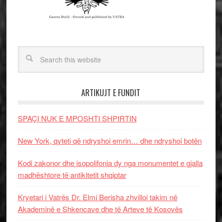
ARTIKUJT E FUNDIT
SPAÇI NUK E MPOSHTI SHPIRTIN
New York, qyteti që ndryshoi emrin… dhe ndryshoi botën
Kodi zakonor dhe isopolifonia dy nga monumentet e gjalla
madhështore të antikitetit shqiptar
Kryetari i Vatrës Dr. Elmi Berisha zhvilloi takim në
Akademinë e Shkencave dhe të Arteve të Kosovës