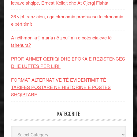
letrave shqipe, Ernest Koliqit dhe At Gjergj Fishta
36 vjet tranzicion, nga ekonomia prodhuese te ekonomia
e përfitimit
A ndihmon krijimtaria në zbulimin e potencialeve të
fshehura?
PROF. AHMET QERIQI DHE EPOKA E REZISTENCЁS
DHE LUFTЁS PЁR LIRI!
FORMAT ALTERNATIVE TË EVIDENTIMIT TË
TARIFËS POSTARE NË HISTORINË E POSTËS
SHQIPTARE
KATEGORITË
Kategoritë