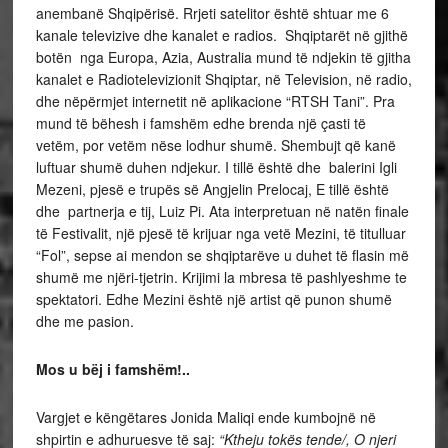
anembanë Shqipërisë. Rrjeti satelitor është shtuar me 6
kanale televizive dhe kanalet e radios. Shqiptarët në gjithë
botën nga Europa, Azia, Australia mund të ndjekin të gjitha
kanalet e Radiotelevizionit Shqiptar, në Television, në radio,
dhe nëpërmjet internetit në aplikacione “RTSH Tani”. Pra
mund të bëhesh i famshëm edhe brenda një çasti të
vetëm, por vetëm nëse lodhur shumë. Shembujt që kanë
luftuar shumë duhen ndjekur. I tillë është dhe
balerini Igli
Mezeni, pjesë e trupës së Angjelin Prelocaj, E tillë është
dhe partnerja e tij, Luiz Pi. Ata interpretuan në natën finale
të Festivalit, një pjesë të krijuar nga vetë Mezini, të titulluar
“Fol”, sepse ai mendon se shqiptarëve u duhet të flasin më
shumë me njëri-tjetrin. Krijimi la mbresa të pashlyeshme te
spektatori. Edhe Mezini është një artist që punon shumë
dhe me pasion.
Mos u bëj i famshëm!..
Vargjet e këngëtares Jonida Maliqi ende kumbojnë në
shpirtin e adhuruesve të saj:
“Ktheju tokës tende/, O njeri